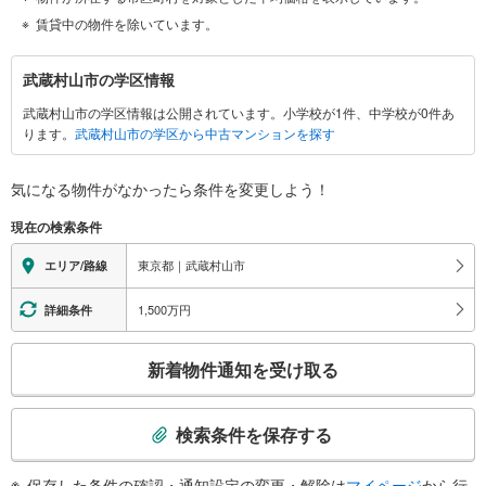
賃貸中の物件を除いています。
武
武蔵村山市の学区情報
蔵
武蔵村山市の学区情報は公開されています。小学校が1件、中学校が0件あ
村
ります。
武蔵村山市の学区から中古マンションを探す
山
市
に
気になる物件がなかったら
条件を変更しよう！
関
現在の検索条件
す
る
東京都｜武蔵村山市
エリア/路線
情
報
1,500万円
詳細条件
こ
新着物件通知を受け取る
の
検
索
検索条件を保存する
条
件
保存した条件の確認・通知設定の変更・解除は
マイページ
から行