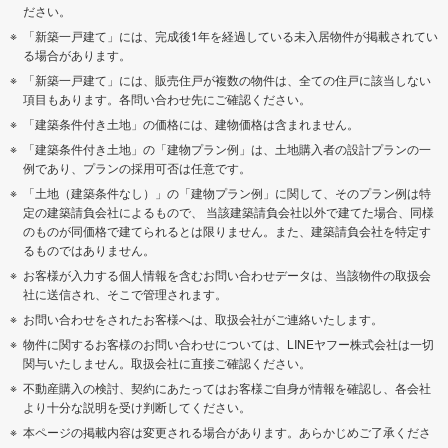
ださい。
「新築一戸建て」には、完成後1年を経過している未入居物件が掲載されてい
る場合があります。
「新築一戸建て」には、販売住戸が複数の物件は、全ての住戸に該当しない
項目もあります。各問い合わせ先にご確認ください。
「建築条件付き土地」の価格には、建物価格は含まれません。
「建築条件付き土地」の「建物プラン例」は、土地購入者の設計プランの一
例であり、プランの採用可否は任意です。
「土地（建築条件なし）」の「建物プラン例」に関して、そのプラン例は特
定の建築請負会社によるもので、 当該建築請負会社以外で建てた場合、同様
のものが同価格で建てられるとは限りません。また、建築請負会社を特定す
るものではありません。
お客様が入力する個人情報を含むお問い合わせデータは、当該物件の取扱会
社に送信され、そこで管理されます。
お問い合わせをされたお客様へは、取扱会社がご連絡いたします。
物件に関するお客様のお問い合わせについては、LINEヤフー株式会社は一切
関与いたしません。取扱会社に直接ご確認ください。
不動産購入の検討、契約にあたってはお客様ご自身が情報を確認し、各会社
より十分な説明を受け判断してください。
本ページの掲載内容は変更される場合があります。あらかじめご了承くださ