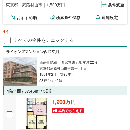
東京都｜武蔵村山市｜1,500万円
条件変更
おすすめ順
検索条件保存
通知設定
4
件
すべての物件をチェックする
ライオンズマンション西武立川
西武拝島線 「西武立川」駅 徒歩22分
東京都武蔵村山市伊奈平4丁目
1991年2月（築36年）
58戸 / 地上6階
1階 / 西 / 57.45m
/ 3DK
2
1,200万円
成約でもらえる