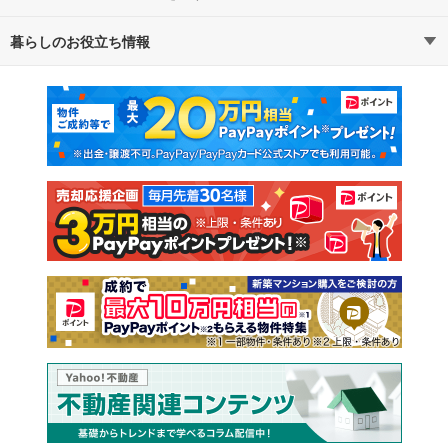
暮らしのお役立ち情報
不動産・住宅
賃貸住宅
通勤・通学時間から探す
地図から探す
マンションカタログ
教えて！住まいの先生
新築マンション
中古マンション
新築一戸建て
中古一戸建て
注文住宅
土地
売却査定