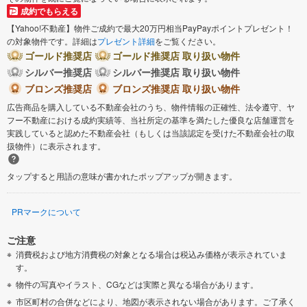
成約でもらえる
【Yahoo!不動産】物件ご成約で最大20万円相当PayPayポイントプレゼント！
の対象物件です。詳細は
プレゼント詳細
をご覧ください。
ゴールド推奨店
ゴールド推奨店 取り扱い物件
シルバー推奨店
シルバー推奨店 取り扱い物件
ブロンズ推奨店
ブロンズ推奨店 取り扱い物件
広告商品を購入している不動産会社のうち、物件情報の正確性、法令遵守、ヤ
フー不動産における成約実績等、当社所定の基準を満たした優良な店舗運営を
実践していると認めた不動産会社（もしくは当該認定を受けた不動産会社の取
扱物件）に表示されます。
タップすると用語の意味が書かれたポップアップが開きます。
PRマークについて
ご注意
消費税および地方消費税の対象となる場合は税込み価格が表示されていま
す。
物件の写真やイラスト、CGなどは実際と異なる場合があります。
市区町村の合併などにより、地図が表示されない場合があります。ご了承く