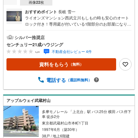
画像
22
枚
おすすめポイント
長岐 雪一
ライオンズマンション西武立川もしもの時も安心のオート
ロック付き！専用庭が付いている1階部分のお部屋になりま
す！専用庭面積10.80平米！非対面で荷物を受け取れる宅配
ボックス付き！センチュリー21成ハウジングでは、武蔵村
シルバー推奨店
山市をはじめ、立川市・昭島市・東大和市・瑞穂町・羽村
センチュリー21成ハウジング
市・あきる野市・福生市など周辺の地域も情報が盛りだく
-.--
不動産会社レビュー 4件
さん。ネットに掲載できない物件も多数ございますので、
こちらの物件と一緒にご紹介させていただきます。写真が
資料をもらう
（無料）
まだ撮れていない物件に関しまして、希望があれば写真デ
ータだけお届けすることも可能です。遠方の方など写真が
見たい方はお申し付けください。お気軽にお問い合わせく
電話する
（通話料無料）
ださい！
アップルウェイ武蔵村山
多摩モノレール 「上北台」駅 バス25分 横田 バス停下
車 徒歩2分
東京都武蔵村山市本町1丁目
1997年6月（築30年）
38戸 / 地上6階建