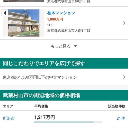
す
東京都武蔵村山市神明2丁目
る
4
柏木マンション
1,000万円
1R
東京都武蔵村山市大南3丁目
5
もっと見る
成約でもらえる
パレ・ドール武蔵野台2
480万円
同じこだわりでエリアを広げて探す
ワンルーム
東京都武蔵村山市学園1丁目
東京都の1,500万円以下の中古マンション
武蔵村山市の周辺地域の価格相場
エリア
平均価格
該当物件数
1,217万円
所沢市
21件