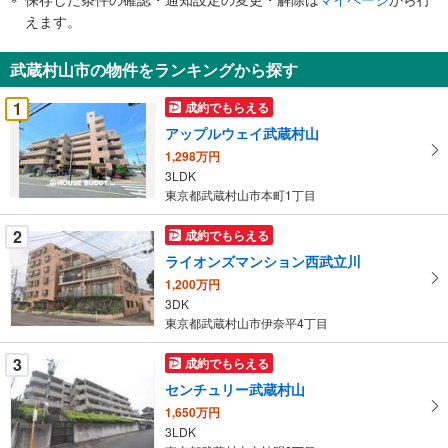
で
えます。
通
知
武蔵村山市の物件をランキングから探す
を
受
1
成約でもらえる
け
アップルウェイ武蔵村山
取
1,298万円
る
3LDK
・
東京都武蔵村山市本町1丁目
条
件
2
成約でもらえる
を
ライオンズマンション西武立川
マ
1,200万円
イ
3DK
ペ
東京都武蔵村山市伊奈平4丁目
ー
ジ
3
成約でもらえる
に
センチュリー武蔵村山
保
1,650万円
存
3LDK