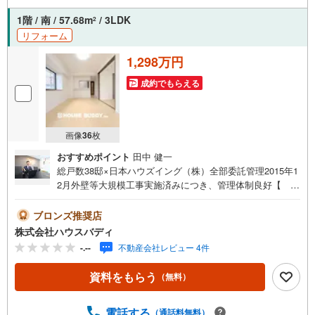
1階 / 南 / 57.68m
/ 3LDK
2
リフォーム
1,298万円
成約でもらえる
画像
36
枚
おすすめポイント
田中 健一
総戸数38邸×日本ハウズイング（株）全部委託管理2015年1
2月外壁等大規模工事実施済みにつき、管理体制良好【 R
EFORM CONTENTS 】・フロアタイル上張り・壁、天
井全面張替（一部アクセントクロスあり）・ハウスクリー
ブロンズ推奨店
ニング・和室→洋室へ変更選ばれる理由と顧客満足は地域
株式会社ハウスバディ
トップクラス！ぜひお気軽にご連絡ください。【ACCES
-.--
不動産会社レビュー 4件
S】・多摩モノレール「上北台」バス25分 「横田」停歩2
分・市立第一小学校・・・徒歩約4分・市立第一中学
資料をもらう
（無料）
校・・・徒歩約5分物件についてはもちろん、住宅ローンや
税、また、エリアの耳より情報を熟知した専門スタッフに
お気軽にご相談下さい。
電話する
（通話料無料）