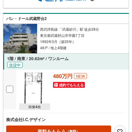
パレ・ドール武蔵野台2
西武拝島線 「武蔵砂川」駅 徒歩28分
東京都武蔵村山市学園1丁目
1992年3月（築35年）
48戸 / 地上4階建
1階 / 南東 / 20.62m
/ ワンルーム
2
賃貸中
480万円
NEW
成約でもらえる
画像
4
枚
株式会社I.C.デザイン
資料をもらう
（無料）