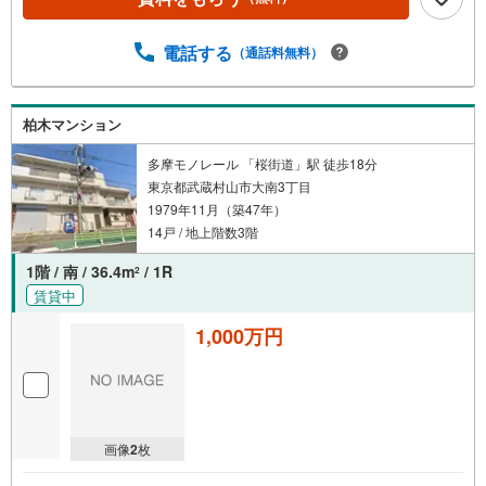
電話する
（通話料無料）
柏木マンション
多摩モノレール 「桜街道」駅 徒歩18分
東京都武蔵村山市大南3丁目
1979年11月（築47年）
14戸 / 地上階数3階
1階 / 南 / 36.4m
/ 1R
2
賃貸中
1,000万円
画像
2
枚