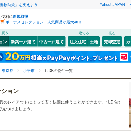
Yahoo! JAPAN
害救助犬」を支えよう
と便利に
新規取得
ボーナスセレクション 人気商品が最大40％
検索条件を保存しました
買う
建てる
売る
0
)
常磐線
(
0
)
リノベーション
ョン
新築一戸建て
中古一戸建て
注文住宅
土地
売却査定
カ
この検索条件の新着物件通知は、
マイページ
から設定できます。
ライン（宇都宮～逗子）
湘南新宿ライン（前橋～小田原）
ション・リフォーム
築古・築30年以上
（
0
）
(
(
36
2
)
)
中央区
(
102
)
岩手
宮城
秋田
山形
(
0
)
57
)
文京区
(
60
)
東海道本線
(
0
)
東京都、小平市、1LDK
神奈川
埼玉
千葉
茨城
東京都
小平市
1LDKの物件一覧
2
)
北区
(
28
)
武蔵野線
(
0
)
クスあり
8
)
（
0
）
墨田区
24時間ゴミ出し可
(
44
)
（
1
）
長野
富山
石川
福井
0
)
中央本線（JR東日本）
(
0
)
ンション
検索条件を保存する
ルーム
1
)
（
1
）
足立区
エレベーター
(
38
)
（
2
）
0
)
八高線
(
0
)
閉じる
閉じる
お気に入りリストを見る
お気に入りリストを見る
閉じる
閉じる
岐阜
静岡
三重
家具のレイアウトによって広く快適に使うことができます。1LDKの
きあり（近隣を含む）
(
11
)
中野区
オートロック
(
37
)
（
1
）
マイページ
産で見つけましょう。
各駅停車）
(
0
)
埼京線
(
0
)
兵庫
京都
滋賀
奈良
9
)
品川区
(
68
)
線
(
0
)
上越新幹線
(
0
)
約
4
)
世田谷区
(
77
)
線
(
0
)
北陸新幹線
(
0
)