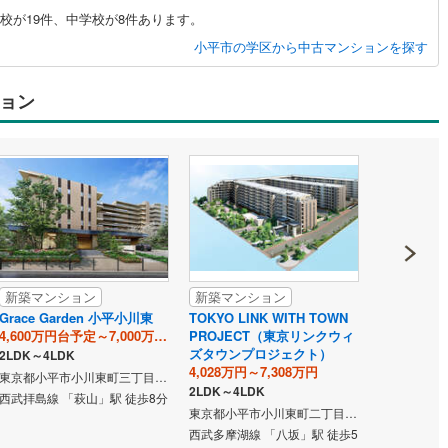
校が19件、中学校が8件あります。
小平市の学区から中古マンションを探す
ョン
新築マンション
新築マンション
新築マン
Grace Garden 小平小川東
TOKYO LINK WITH TOWN
シティハウ
4,600万円台予定～7,000万円台予定
PROJECT（東京リンクウィ
5,600万円～
ズタウンプロジェクト）
2LDK～4LDK
4,028万円～7,308万円
東京都小平市小川東町三丁目2708番6、2719番7（地番）
2LDK～4LDK
西武拝島線 「萩山」駅 徒歩8分
バス停まで 
東京都小平市小川東町二丁目2786番1（地番）
間15分 中
西武多摩湖線 「八坂」駅 徒歩5
「武蔵小金