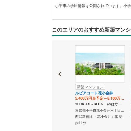
市
小平市の学区情報は公開されています。小学
に
関
す
る
このエリアのおすすめ新築マンシ
情
報
新築マンション
新築マンション
 TOWN
シティハウス小金井公園
ルピアコート花小金井
ンクウィ
5,600万円～8,200万円
5,400万円台予定～8,100万円台予定
ト）
1LDK＋2S～4LDK ※Sはサービスルーム（納戸）です。
1LDK＋S～3LDK ※Sはサービスルーム（納戸）です。
円
東京都小平市花小金井南町1丁目890番17他（地番）
東京都小平市花小金井六丁目127番1（地番）
バス停まで 徒歩1分 バス所要時
西武新宿線 「花小金井」駅 徒
東京都小平市小川東町二丁目2786番1（地番）
間15分 中央本線（JR東日本）
歩11分
駅 徒歩5
「武蔵小金…