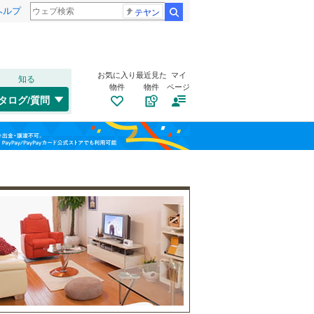
ヘルプ
テヤン
検索
お気に入り
最近見た
マイ
知る
物件
物件
ページ
高崎線
(
0
)
タログ/質問
総武本線
(
0
)
港区
(
209
)
福島
渋谷区
(
162
)
山手線
(
0
)
栃木
群馬
山梨
板橋区
(
51
)
横浜線
(
0
)
江東区
自転車置き場
(
31
)
（
1
）
青梅線
(
0
)
葛飾区
バイク置き場
(
20
)
（
1
）
京浜東北線
(
0
)
杉並区
防犯カメラ
(
61
)
（
0
）
総武線
(
0
)
和歌山
目黒区
(
72
)
山形新幹線
(
0
)
東海道新幹線
(
0
)