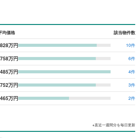
応
ン内見(相談)可
（
0
）
IT重説可
（
0
）
平均価格
該当物件数
ン対応とは？
,828万円
10件
,758万円
6件
,485万円
4件
,752万円
3件
,465万円
2件
※直近一週間分を毎日更新