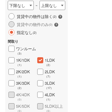
下限なし
上限なし
~
賃貸中の物件は除く
(
2
)
賃貸中の物件のみ
(
0
)
指定なし
(
2
)
間取り
ワンルーム
ワイドバルコニー
（
0
）
（
3
）
1K/1DK
1LDK
（
1
）
（
2
）
2K/2DK
2LDK
（
1
）
（
7
）
3K/3DK
3LDK
（
2
）
（
17
）
4K/4DK
4LDK
（
0
）
（
1
）
5K/5DK
5LDK以上
（
0
）
（
0
）