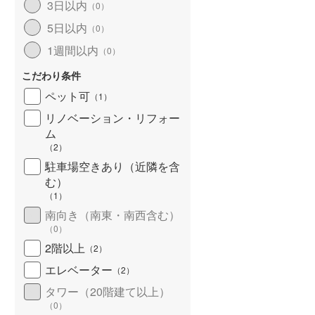
3日以内
（
0
）
5日以内
（
0
）
1週間以内
（
0
）
こだわり条件
ペット可
（
1
）
リノベーション・リフォー
ム
（
2
）
駐車場空きあり（近隣を含
む）
（
1
）
南向き（南東・南西含む）
（
0
）
2階以上
（
2
）
エレベーター
（
2
）
タワー（20階建て以上）
（
0
）