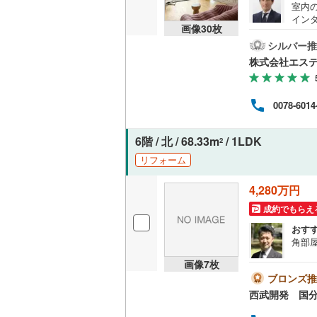
室内
神津島村
イン
京王相模
共用施設
画像
30
枚
能です
八丈島八
Pa
シルバー推
小田急多
コンシェ
お問い
株式会社エス
物件
東急大井
現地
設備
Pへ
東急世田
0078-6014
イフ
床暖房
（
むつ
京急空港
連れ
6階 / 北 / 68.33m
/ 1LDK
2
ゆりかも
リフォーム
間取り、居室
多摩モノ
4,280万円
バリアフ
成約でもらえ
おす
LD
角部
リビング
画像
7
枚
（
1
）
ブロンズ推
西武開発 国
キッチン