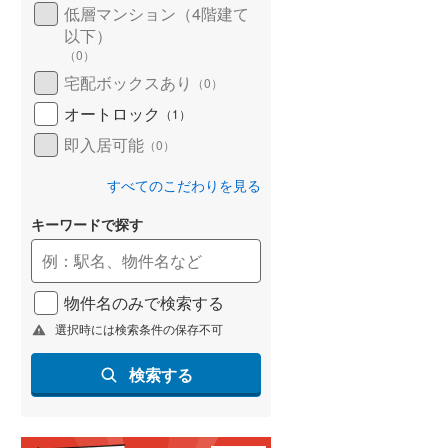
低層マンション（4階建て
以下）
（
0
）
宅配ボックスあり
（
0
）
オートロック
（
1
）
即入居可能
（
0
）
すべてのこだわりを見る
キーワードで探す
ション
新築マンション
新築マンション
物件名のみで検索する
ス小金井公園
ルピアコート花小金井
Grace Garden 小平小
選択時には検索条件の保存不可
8,200万円
5,400万円台予定～8,100万円台予定
1LDK＋2S～4LDK ※Sはサービスルーム（納戸）です。
1LDK＋S～3LDK ※Sはサービスルーム（納戸）です。
2LDK～4LDK
検索する
東京都小平市花小金井南町1丁目890番17他（地番）
東京都小平市花小金井六丁目127番1（地番）
徒歩1分 バス所要時
西武新宿線 「花小金井」駅 徒
西武拝島線 「萩山」駅 
央本線（JR東日本）
歩11分
…