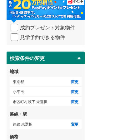
・
御蔵島村
(
0
)
小田急小田原線
(
0
)
条
件
小笠原村
(
0
)
東急多摩川線
(
0
)
を
ゲストルーム
（
0
）
成約プレゼント対象物件
マ
東急池上線
(
0
)
イ
見学予約できる物件
ペ
京急本線
(
0
)
ー
ＴＶモニタ付インターホン
ジ
東京モノレール
(
0
)
に
検索条件の変更
（
0
）
保
東京臨海高速鉄道りんかい線
(
0
)
存
地域
す
る
東京都
変更
小平市
変更
市区町村以下 未選択
変更
路線・駅
路線 未選択
変更
価格