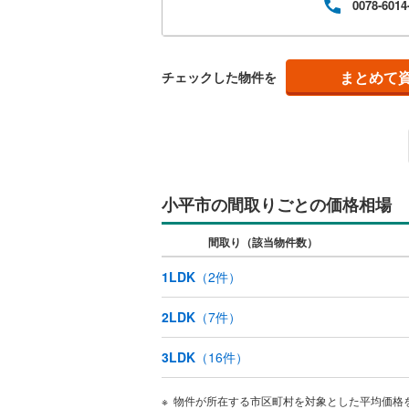
0078-6014
独立型キ
浴室
まとめて
チェックした物件を
浴室乾燥
バルコニー、
ルーフバ
小平市の間取りごとの価格相場
収納
間取り（該当物件数）
ウォーク
1LDK
（
2
件）
（
2
）
2LDK
（
7
件）
販売、価格、
3LDK
（
16
件）
即入居可
物件が所在する市区町村を対象とした平均価格