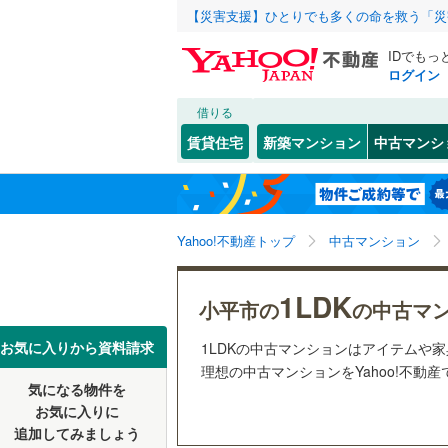
【災害支援】ひとりでも多くの命を救う「災
IDでもっ
ログイン
借りる
北海道
JR
北海道
東北本線
(
こだわり条件
リフォーム、
賃貸住宅
新築マンション
中古マンシ
湘南新宿
リノベー
東京23区
千代田区
花小金井
東北
青森
(
0
)
（
2
）
新宿区
(
1
京葉線
(
0
)
関東
東京
Yahoo!不動産トップ
中古マンション
共用設備
豊島区
(
6
南武線
(
0
)
台東区
宅配ボッ
(
7
信越・北陸
新潟
1LDK
横須賀線
(
小平市の
の中古マ
荒川区
トランク
(
2
五日市線
(
東海
愛知
お気に入りから資料請求
1LDKの中古マンションはアイテムや
江戸川区
駐車場空
理想の中古マンションをYahoo!不動
常磐線（
気になる物件を
（
1
）
近畿
大阪
練馬区
(
1
東北新幹
お気に入りに
追加してみましょう
管理・管理規
大田区
(
5
秋田新幹