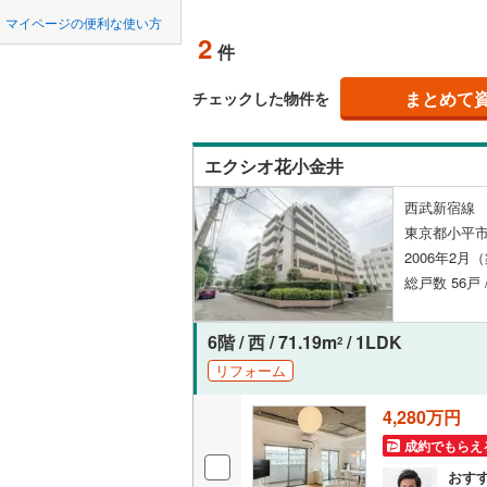
中国
鳥取
マイページの便利な使い方
ペット可
2
件
東京23区以外
八王子市
地下鉄
東京メト
四国
徳島
配置、向き、
三鷹市
(
6
まとめて
東京メト
チェックした物件を
九州・沖縄
福岡
角住戸
（
昭島市
(
3
東京メト
エクシオ花小金井
小金井市
東京メト
階下に住
西武新宿線 
東村山市
都営新宿
0
0
0
0
0
0
東京都小平市
該当物件
該当物件
該当物件
該当物件
該当物件
該当物件
件
件
件
件
件
件
構造・規模・
福生市
(
2
2006年2月
私鉄・その他
つくばエ
総戸数 56戸 
清瀬市
耐震構造
(
0
京成金町
多摩市
大規模（
(
1
6階 / 西 / 71.19m
/ 1LDK
2
東武亀戸
（
0
）
リフォーム
あきる野
西武有楽
4,280万円
立地
西多摩郡
西武多摩
成約でもらえ
大島町
(
0
最寄りの
西武山口
おす