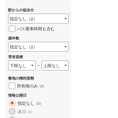
駅からの徒歩分
指定なし
（
2
）
バス乗車時間も含む
詳しく見る
築年数
指定なし
（
2
）
専有面積
下限なし
上限なし
~
敷地の権利形態
所有権のみ
（
2
）
情報公開日
指定なし
（
2
）
本日
（
0
）