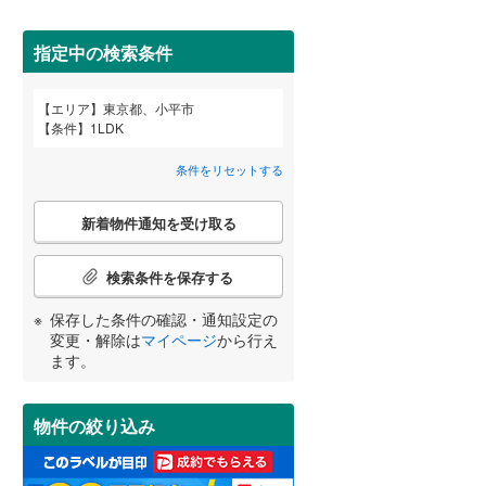
武蔵野市
(
15
)
指定中の検索条件
東京メトロ丸ノ内方南支線
(
0
)
府中市
(
7
)
東京メトロ千代田線
(
0
)
エリア
東京都、小平市
宮崎
鹿児島
沖縄
条件
1LDK
2階以上
（
2
）
町田市
(
6
)
東京メトロ南北線
(
0
)
条件をリセットする
日野市
(
1
)
都営三田線
(
0
)
最上階
（
0
）
こ
国立市
(
4
)
新着物件通知を受け取る
の
する
る
条件をリセットする
条件をリセットする
条件をリセットする
条件をリセットする
条件をリセットする
条件をリセットする
検
東大和市
(
0
)
索
京成押上線
(
0
)
検索条件を保存する
条
武蔵村山市
制震構造
（
(
0
0
）
)
件
東武伊勢崎線
(
0
)
保存した条件の確認・通知設定の
で
羽村市
低層マンション（4階建て以
(
2
)
変更・解除は
マイページ
から行え
通
西武池袋線
(
0
)
ます。
下）
（
0
）
知
西多摩郡瑞穂町
(
0
)
西武国分寺線
(
0
)
を
受
西多摩郡奥多摩町
(
0
)
物件の絞り込み
西武拝島線
(
0
)
け
取
新島村
(
0
)
小学校まで1km以内
（
0
）
京王高尾線
(
0
)
る