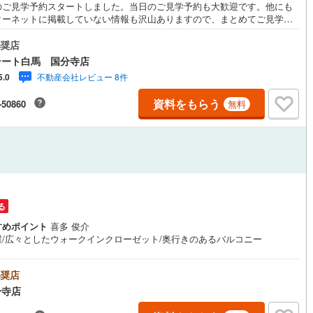
のご見学予約スタートしました。当日のご見学予約も大歓迎です。他にも
(
0
)
三宅島三宅村
(
0
)
ターネットに掲載していない情報も沢山ありますので、まとめてご見学可
原線
(
0
)
京王井の頭線
(
0
)
。■Yahoo！ 不動産キャンペーン対象店舗。当店で物件を成約するとPay
丈町
(
0
)
青ヶ島村
(
0
)
yボーナスをプレゼント！「資料をもらう」「見学予約をする」ボタンから
奨店
摩線
(
0
)
東急東横線
(
0
)
ルジュサービス
（
0
）
キッズルーム
（
0
）
合わせください。【営業時間 9時30分～18時30分】（年中無休）・人気
テート白馬 国分寺店
には特に問い合わせが集中するため、お早めにお電話ください。「室内・
町線
(
0
)
東急田園都市線
(
0
)
不動産会社レビュー 8件
5.0
を見学する」ボタンよりご予約いただくとご見学がスムーズです。・提携F
の無料個別相談サービス外部のファイナンシャルプランナーへの無料個別ラ
谷線
(
0
)
東急目黒線
(
0
)
資料をもらう
-50860
無料
プラン相談サービスも御座います。・キッズスペースや授乳スペース、お
0
）
オール電化
（
0
）
替えベッド、アンパンマンジュースなどを完備しておりますので、お子様
線
(
0
)
都電荒川線
(
0
)
でもお気軽にお越し下さい。
め
(
0
)
都営日暮里・舎人ライナー
(
0
)
全体
レール
(
0
)
埼玉高速鉄道
(
0
)
リー住宅
（
0
）
る
すめポイント
喜多 俊介
屋/広々としたウォークインクローゼット/奥行きのあるバルコニー
ダイニング15畳以上
奨店
分寺店