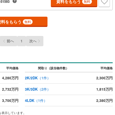
資料をもらう
-51593
無料
ッチン
（
0
）
対面キッチン
（
2
）
資料をもらう
無料
機あり
（
2
）
浴室に窓あり
（
0
）
前へ
1
次へ
庭
ルコニー
（
0
）
専用庭
（
0
）
平均価格
間取り（該当物件数）
平均価格
インクローゼット
4,280万円
2K/2DK
（
1
件）
2,300万円
2,732万円
3K/3DK
（
2
件）
1,815万円
契約、入居関連など
3,700万円
4LDK
（
1
件）
2,380万円
能
（
0
）
を表示しています。