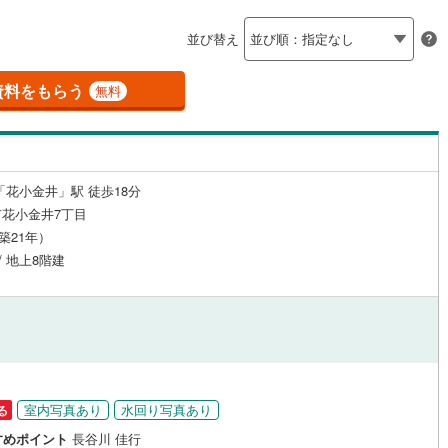
島根
岡山
広島
山口
（
1
）
24時間有人管理
（
0
）
並び替え
(
11
)
立川市
(
10
)
ロ銀座線
(
0
)
東京メトロ丸ノ内線
(
0
)
香川
愛媛
高知
保存した条件を見る
建ち方、日当たり
)
青梅市
(
1
)
資料をもらう
ロ日比谷線
(
0
)
東京メトロ東西線
(
0
)
無料
佐賀
長崎
熊本
大分
2
）
南向き（南東・南西含む）
)
調布市
(
5
)
ロ有楽町線
(
0
)
東京メトロ半蔵門線
(
0
)
（
0
）
(
5
)
小平市
(
2
)
ロ副都心線
(
0
)
都営浅草線
(
0
)
戸なし
（
0
）
メゾネット
（
0
）
「花小金井」駅 徒歩18分
(
6
)
国分寺市
(
3
)
線
(
0
)
都営大江戸線
(
0
)
この条件で検索する
この条件で検索する
この条件で検索する
この条件で検索する
この条件で検索する
この条件で検索する
市区町村以下を選択
市区町村を選択す
駅を選択する
花小金井7丁目
施工・品質・工法関連
)
狛江市
(
0
)
（築21年）
クスプレス
(
0
)
京成本線
(
0
)
/ 地上8階建
（
)
0
）
東久留米市
免震構造
（
(
0
0
）
)
線
(
0
)
北総鉄道北総線
(
0
)
総戸数200以上）
)
稲城市
タワー（20階建て以上）
(
0
)
（
0
）
線
(
0
)
東武東上線
(
0
)
市
(
0
)
西東京市
(
3
)
町線
(
0
)
西武新宿線
(
2
)
日の出町
(
0
)
西多摩郡檜原村
(
0
)
湖線
(
0
)
西武多摩川線
(
0
)
室内写真あり
水回り写真あり
る
)
利島村
(
0
)
駅が始発駅
（
0
）
海まで2km以内
（
0
）
線
(
0
)
京王線
(
0
)
すめポイント
長谷川 佳行