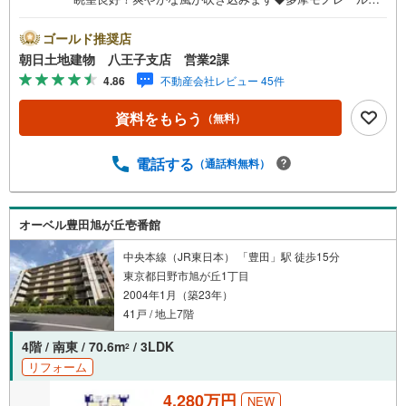
京王線の2駅2路線利用可能で便利◆ペット飼育可能！2面採
光の南東向きで明るい3LDKです※バザール会場には、ベビ
ゴールド推奨店
ーベッドや キッズスペースをご用意しております。 小
朝日土地建物 八王子支店 営業2課
さなお子様連れでも、安心してご来場ください！資料請
4.86
不動産会社レビュー 45件
求、住宅ローンのご相談などお気軽にお問合せください！
スタッフ25名でお客様がご覧になったことのない情報を多
資料をもらう
（無料）
数ご用意しております。インターネット、チラシなどに掲
載できない物件も多数ございます！ご案内時に他物件もご
紹介可能です。 担当営業へご希望をお伝えください！■ご
電話する
（通話料無料）
案内方法ご自宅へお迎え・最寄り駅等でお待ち合わせ、弊
社へのご来社など、ご相談ください。ご希望があれば周辺
環境、お客様の希望に合わせた物件などもご案内をいたし
オーベル豊田旭が丘壱番館
ます。お住まい探しは朝日土地建物（株）八王子店 営業2
課にお任せください！
中央本線（JR東日本） 「豊田」駅 徒歩15分
東京都日野市旭が丘1丁目
2004年1月（築23年）
41戸 / 地上7階
4階 / 南東 / 70.6m
/ 3LDK
2
リフォーム
4,280万円
NEW