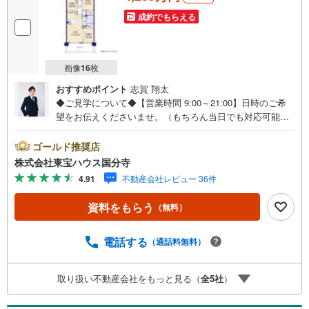
成約でもらえる
画像
16
枚
おすすめポイント
志賀 翔太
◆ご見学について◆【営業時間 9:00～21:00】日時のご希
望をお伝えくださいませ。（もちろん当日でも対応可能で
す）人気物件は特にお問い合わせが集中するため、お早め
のご連絡をおすすめいたします。「室内・現地を見学す
ゴールド推奨店
る」ボタンよりご予約いただくと、スムーズにご案内可能
株式会社東宝ハウス国分寺
です。事前に鍵の手配や内覧準備が必要な場合がございま
4.91
不動産会社レビュー 36件
すのでご了承ください。◆TOHO HOUSE CLUB◆弊社で売
買いただいたお客様はTOHO HOUSE CLUBにご加入いただ
資料をもらう
（無料）
けます。10～20、30年後のリフォーム、保険やローンの見
直し、相続や資産運用など、将来にわたってのサポートを
ご提供いたします。◆FPによるライフサポート◆専属ファ
電話する
（通話料無料）
イナンシャルプランナーが住宅ローン・保険・税金・資産
運用・相続など幅広くアドバイスいたします。ご契約前後
取り扱い不動産会社をもっと見る（
全
5
社
）
を問わず、安心してご利用いただけます。◆安心の環境◆
無料駐車場、キッズスペースを完備し、ご家族でのご来店