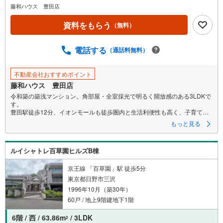
イ
藤和ハウス 豊田店
ペ
資料をもらう
ー
（無料）
ジ
に
電話する
（通話料無料）
保
存
不動産会社おすすめポイント
す
藤和ハウス 豊田店
る
令和築の築浅マンション。角部屋・全室採光で明るく開放感のある3LDKで
す。
豊田駅徒歩12分、イオンモールも徒歩圏内と生活利便性も高く、子育て世
帯にもおすすめの一室です。
もっと見る
ルイシャトレ百草園ヒルズB棟
京王線 「百草園」駅 徒歩5分
東京都日野市三沢
1996年10月（築30年）
60戸 / 地上9階建地下1階
6階 / 西 / 63.86m
/ 3LDK
2