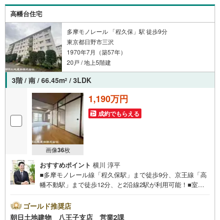
シャルプランナーへの無料個別ライフプラン相談サービス
高幡台住宅
も御座います。・キッズスペースや授乳スペース、おむつ
替えベッド、アンパンマンジュースなどを完備しておりま
多摩モノレール 「程久保」駅 徒歩9分
すので、お子様連れでもお気軽にお越し下さい。
東京都日野市三沢
1970年7月（築57年）
20戸 / 地上5階建
3階 / 南 / 66.45m
/ 3LDK
2
1,190万円
成約でもらえる
画像
36
枚
おすすめポイント
横川 淳平
■多摩モノレール線「程久保駅」まで徒歩9分、京王線「高
幡不動駅」まで徒歩12分、と2沿線2駅が利用可能！■室内
大変キレイです。■リフォーム履歴あり。■広々とした3LD
Kの間取りは使い勝手が良いです◎■便利な壁付け食器棚付
ゴールド推奨店
き■バルコニーは南向き！■日当たり良好※バザール会場に
朝日土地建物 八王子支店 営業2課