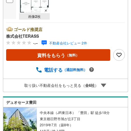
画像
2
枚
ゴールド推奨店
株式会社TERASS
-.--
不動産会社レビュー 2件
資料をもらう
（無料）
電話する
（通話料無料）
取り扱い不動産会社をもっと見る（
全
6
社
）
デュオセーヌ豊田
中央本線（JR東日本） 「豊田」駅 徒歩18分
東京都日野市旭が丘3丁目
2019年7月（築8年）
118戸 / 地上8階