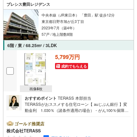
も安心です。の体制で皆様の住まい探しをサポートいたし
プレシス豊田レジデンス
ます。
中央本線（JR東日本） 「豊田」駅 徒歩12分
東京都日野市旭が丘3丁目
2023年7月（築4年）
57戸 / 地上階数8階
6階 / 東 / 68.25m
/ 3LDK
2
5,799万円
成約でもらえる
画像
8
枚
おすすめポイント
TERASS 本部担当
TERASSがおススメする住宅ローン【 auじぶん銀行 】変
動金利 1.030％（諸条件適用の場合）・がん100％保障団
信が【金利上乗せなし】で加入可能！・頭金0円でも可
能！・諸費用も、物件価格の10％までは融資可能！※2026
ゴールド推奨店
年8月現在■特快停車駅のJR中央本線「豊田」駅まで徒歩12
株式会社TERASS
分■コンビニまで徒歩1分、イオンモール多摩平の森まで徒