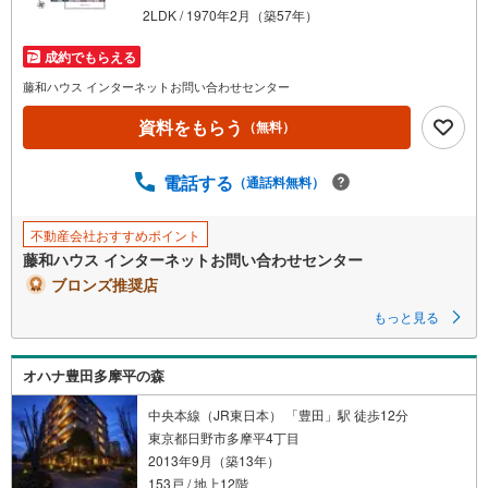
2LDK / 1970年2月（築57年）
成約でもらえる
藤和ハウス インターネットお問い合わせセンター
資料をもらう
（無料）
電話する
（通話料無料）
不動産会社おすすめポイント
藤和ハウス インターネットお問い合わせセンター
ブロンズ推奨店
もっと見る
オハナ豊田多摩平の森
中央本線（JR東日本） 「豊田」駅 徒歩12分
東京都日野市多摩平4丁目
2013年9月（築13年）
153戸 / 地上12階