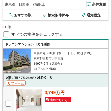
東京都｜日野市｜2階以上
条件変更
おすすめ順
検索条件保存
通知設定
31
件
すべての物件をチェックする
ドラゴンマンション日野壱番館
中央本線（JR東日本） 「日野」駅 徒歩19分
東京都日野市大字日野
1997年5月（築30年）
73戸 / 地上7階建
2階 / 南 / 75.24m
/ 2LDK＋S
2
リフォーム
3,749万円
成約でもらえる