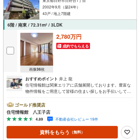
東京都日野市日野台1丁目
2002年9月（築24年）
43戸 / 地上7階建
6階 / 南東 / 72.31m
/ 3LDK
2
2,780万円
成約でもらえる
画像
36
枚
おすすめポイント
井上 龍
住宅情報館は関東エリアに店舗展開しております。豊富な
物件情報をご用意して皆様の住まい探しをお手伝いしてお
ります。まずは最寄りの住宅情報館にお気軽にご相談くだ
さい。住宅ローン相談会も同時開催中無理のない住宅ロー
ゴールド推奨店
ンの試算やご購入の際にかかる諸費用の概算も行っており
住宅情報館 八王子店
ます。しっかりとした資金計画のアドバイスをさせて頂き
4.89
不動産会社レビュー 19件
ますので、お気軽にご相談ください。
資料をもらう
（無料）