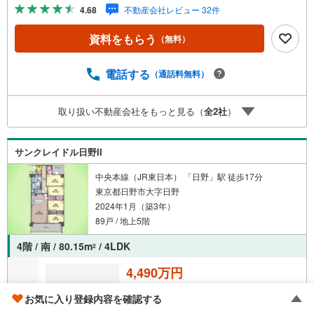
ションが大切になります。だからこそ、それぞれのお客様
4.68
不動産会社レビュー 32件
にベストな「住まい」をご提案をすることができるので
す。インターネット予約で当日見学が可能！（1）［室内・
資料をもらう
（無料）
現地を見学する］をクリック（2）本日～4日以内をご希望
の方は「ご要望・ご質問欄」に希望日時をご記入くださ
い！【主要不動産流通各社の2025年度中間期の売買仲介実
電話する
（通話料無料）
績において、全国第9位の売買仲介実績です】※住宅新報よ
りたくさんのお客様からのお言葉に感謝してこれからも楽
取り扱い不動産会社をもっと見る（
全
2
社
）
しく素敵なお家探しをお約束します。お家探しを始めてみ
ようと思われたらまずは、お気軽に東宝ハウス町田に相談
してみませんか？スタッフ一同お客様のお問合せをお待ち
サンクレイドル日野II
しております。
中央本線（JR東日本） 「日野」駅 徒歩17分
東京都日野市大字日野
2024年1月（築3年）
89戸 / 地上5階
4階 / 南 / 80.15m
/ 4LDK
2
4,490万円
成約でもらえる
お気に入り登録内容を確認する