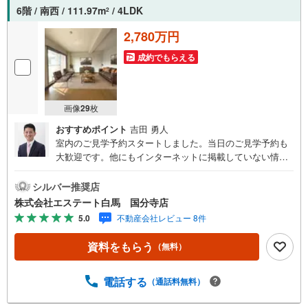
6階 / 南西 / 111.97m
/ 4LDK
2
2,780万円
成約でもらえる
画像
29
枚
おすすめポイント
吉田 勇人
室内のご見学予約スタートしました。当日のご見学予約も
大歓迎です。他にもインターネットに掲載していない情報
も沢山ありますので、まとめてご見学可能です。■Yahoo！
不動産キャンペーン対象店舗。当店で物件を成約するとPa
シルバー推奨店
yPayボーナスをプレゼント！「資料をもらう」「見学予約
株式会社エステート白馬 国分寺店
をする」ボタンからお問い合わせください。【営業時間 9
5.0
不動産会社レビュー 8件
時30分～18時30分】（年中無休）・人気物件には特に問い
合わせが集中するため、お早めにお電話ください。「室
資料をもらう
（無料）
内・現地を見学する」ボタンよりご予約いただくとご見学
がスムーズです。・スタッフの検温、ワクチン接種、アル
コール消毒、飛沫対策アクリルパネルなどコロナウィルス
電話する
（通話料無料）
対策もしっかりとしておりますので安心してご来店くださ
い。・提携FPへの無料個別相談サービス外部のファイナン