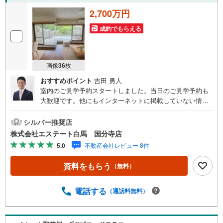
2,700万円
成約でもらえる
画像
36
枚
おすすめポイント
吉田 勇人
室内のご見学予約スタートしました。当日のご見学予約も
大歓迎です。他にもインターネットに掲載していない情報
も沢山ありますので、まとめてご見学可能です。■Yahoo！
不動産キャンペーン対象店舗。当店で物件を成約するとPa
シルバー推奨店
yPayボーナスをプレゼント！「資料をもらう」「見学予約
株式会社エステート白馬 国分寺店
をする」ボタンからお問い合わせください。【営業時間 9
5.0
不動産会社レビュー 8件
時30分～18時30分】（年中無休）・人気物件には特に問い
合わせが集中するため、お早めにお電話ください。「室
資料をもらう
（無料）
内・現地を見学する」ボタンよりご予約いただくとご見学
がスムーズです。・提携FPへの無料個別相談サービス外部
のファイナンシャルプランナーへの無料個別ライフプラン
電話する
（通話料無料）
相談サービスも御座います。・キッズスペースや授乳スペ
ース、おむつ替えベッド、アンパンマンジュースなどを完
備しておりますので、お子様連れでもお気軽にお越し下さ