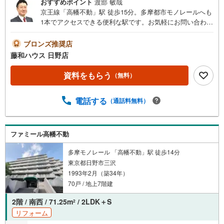
おすすめポイント
渡部 敏哉
京王線「高幡不動」駅 徒歩15分。多摩都市モノレールへも
1本でアクセスできる便利な駅です。お気軽にお問い合わせ
くださいませ。
ブロンズ推奨店
藤和ハウス 日野店
資料をもらう
（無料）
電話する
（通話料無料）
ファミール高幡不動
多摩モノレール 「高幡不動」駅 徒歩14分
東京都日野市三沢
1993年2月（築34年）
70戸 / 地上7階建
2階 / 南西 / 71.25m
/ 2LDK＋S
2
リフォーム