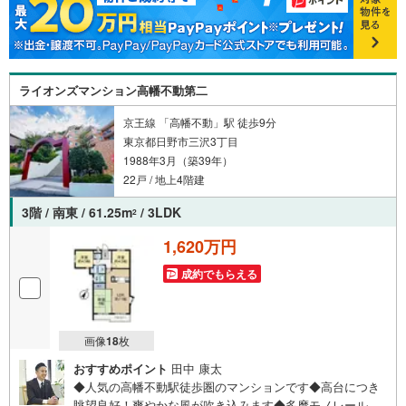
まい探しは朝日土地建物（株）八王子店 営業3課にお任せ
ください！
ライオンズマンション高幡不動第二
京王線 「高幡不動」駅 徒歩9分
東京都日野市三沢3丁目
1988年3月（築39年）
22戸 / 地上4階建
3階 / 南東 / 61.25m
/ 3LDK
2
1,620万円
成約でもらえる
画像
18
枚
おすすめポイント
田中 康太
◆人気の高幡不動駅徒歩圏のマンションです◆高台につき
眺望良好！爽やかな風が吹き込みます◆多摩モノレールと