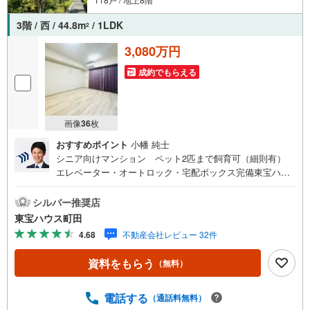
3階 / 西 / 44.8m
/ 1LDK
2
3,080万円
成約でもらえる
画像
36
枚
おすすめポイント
小幡 純士
シニア向けマンション ペット2匹まで飼育可（細則有）
エレベーター・オートロック・宅配ボックス完備東宝ハウ
ス町田はまず、お客様一人一人を知り、理解することから
始めます。お客様のお話をきちんとお聞きし、しっかり話
シルバー推奨店
し合う「心」のコミュニケーションが大切になります。だ
東宝ハウス町田
からこそ、それぞれのお客様にベストな「住まい」をご提
4.68
不動産会社レビュー 32件
案をすることができるのです。インターネット予約で当日
見学が可能！（1）［室内・現地を見学する］をクリック
資料をもらう
（無料）
（2）本日～4日以内をご希望の方は「ご要望・ご質問欄」
に希望日時をご記入ください！【主要不動産流通各社の202
5年度中間期の売買仲介実績において、全国第9位の売買仲
電話する
（通話料無料）