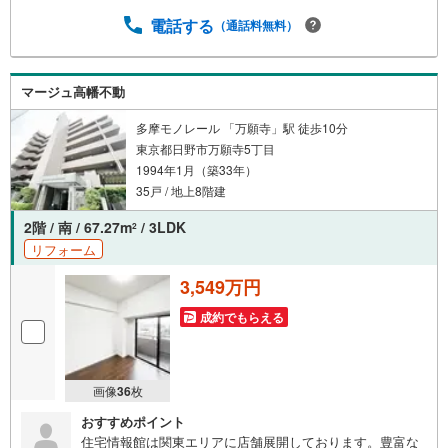
電話する
（通話料無料）
マージュ高幡不動
多摩モノレール 「万願寺」駅 徒歩10分
東京都日野市万願寺5丁目
1994年1月（築33年）
35戸 / 地上8階建
2階 / 南 / 67.27m
/ 3LDK
2
リフォーム
3,549万円
成約でもらえる
画像
36
枚
おすすめポイント
住宅情報館は関東エリアに店舗展開しております。豊富な