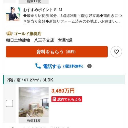
画像
17
枚
おすすめポイント
S. M
◆最寄り駅徒歩10分、3路線利用可能な好立地◆南向きにつ
き陽当り良好◆新規リフォーム済みの心地よいお住まい◆
コンビニ・薬局が徒歩2分、急なお買い物にも便利な住環境
◆オートロック、モニター付きインターホン完備◆各居室
ゴールド推奨店
に収納スペースあり※バザール会場には、ベビーベッドや
朝日土地建物 八王子支店 営業1課
キッズスペースをご用意しております。 小さなお子様連
れでも、安心してご来場ください！資料請求、住宅ローン
資料をもらう
（無料）
のご相談などお気軽にお問合せください！スタッフ25名で
お客様がご覧になったことのない情報を多数ご用意してお
電話する
（通話料無料）
ります。インターネット、チラシなどに掲載できない物件
も多数ございます！ご案内時に他物件もご紹介可能です。
担当営業へご希望をお伝えください！■ご案内方法ご自宅へ
7階 / 南 / 67.27m
/ 3LDK
2
お迎え・最寄り駅等でお待ち合わせ、弊社へのご来社な
ど、ご相談ください。ご希望があれば周辺環境、お客様の
3,480万円
希望に合わせた物件などもご案内をいたします。お住まい
成約でもらえる
探しは朝日土地建物（株）八王子店 営業5課にお任せくだ
さい！
画像
33
枚