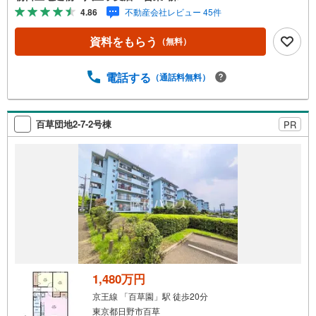
は、ベビーベッドや キッズスペースをご用意しておりま
4.86
不動産会社レビュー 45件
す。 小さなお子様連れでも、安心してご来場ください！
資料請求、住宅ローンのご相談などお気軽にお問合せくだ
資料をもらう
（無料）
さい！スタッフ25名でお客様がご覧になったことのない情
報を多数ご用意しております。インターネット、チラシな
どに掲載できない物件も多数ございます！ご案内時に他物
電話する
（通話料無料）
件もご紹介可能です。 担当営業へご希望をお伝えくださ
い！■ご案内方法ご自宅へお迎え・最寄り駅等でお待ち合わ
せ、弊社へのご来社など、ご相談ください。ご希望があれ
百草団地2-7-2号棟
PR
ば周辺環境、お客様の希望に合わせた物件などもご案内を
いたします。お住まい探しは朝日土地建物（株）八王子
店 営業1課にお任せください！
1,480万円
京王線 「百草園」駅 徒歩20分
東京都日野市百草