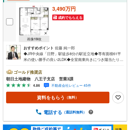
3,490万円
成約でもらえる
画像
19
枚
おすすめポイント
佐藤 純一郎
◆JR中央線「日野」駅徒歩8分の駅近立地◆専有面積61平
米の使い勝手の良い2LDK◆全室南東向きにつき陽当たり良
好◆快適な生活が待つ高品質なリフォーム物件◆ 愛するペ
ットと暮らせる快適な空間※バザール会場には、ベビーベッ
ゴールド推奨店
ドや キッズスペースをご用意しております。 小さなお
朝日土地建物 八王子支店 営業3課
子様連れでも、安心してご来場ください！資料請求、住宅
4.86
不動産会社レビュー 45件
ローンのご相談などお気軽にお問合せください！スタッフ2
5名でお客様がご覧になったことのない情報を多数ご用意し
資料をもらう
（無料）
ております。インターネット、チラシなどに掲載できない
物件も多数ございます！ご案内時に他物件もご紹介可能で
す。 担当営業へご希望をお伝えください！■ご案内方法ご
電話する
（通話料無料）
自宅へお迎え・最寄り駅等でお待ち合わせ、弊社へのご来
社など、ご相談ください。ご希望があれば周辺環境、お客
様の希望に合わせた物件などもご案内をいたします。お住