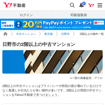
Yahoo!不動産
検索
通知
i
ログイン
ID新規取得
中古マンション
東京都
日野市
2階以上の物件一覧
日野市の2階以上の中古マンション
一部の画像提供：アフロ
2階以上の中古マンションはプライバシーや防犯の面が優れているだけで
なく風通しや日当たりが良い物件が多いです。2階以上の理想の中古マン
ションをYahoo!不動産で見つけましょう。