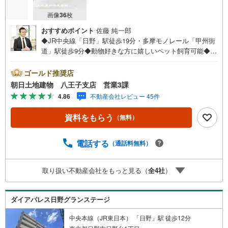
画像
36
枚
おすすめポイント
佐藤 純一郎
◆JR中央線「日野」駅徒歩19分・多摩モノレール「甲州街
道」駅徒歩9分◆動物好きな方に嬉しいペット飼育可能◆南
向きLDK約17.2帖の開放感ある住空間◆理想の暮らしを叶
えるリフォーム物件※バザール会場には、ベビーベッドや
ゴールド推奨店
キッズスペースをご用意しております。 小さなお子様連
朝日土地建物 八王子支店 営業3課
れでも、安心してご来場ください！資料請求、住宅ローン
4.86
不動産会社レビュー 45件
のご相談などお気軽にお問合せください！スタッフ25名で
お客様がご覧になったことのない情報を多数ご用意してお
資料をもらう
（無料）
ります。インターネット、チラシなどに掲載できない物件
も多数ございます！ご案内時に他物件もご紹介可能です。
担当営業へご希望をお伝えください！■ご案内方法ご自宅へ
電話する
（通話料無料）
お迎え・最寄り駅等でお待ち合わせ、弊社へのご来社な
ど、ご相談ください。ご希望があれば周辺環境、お客様の
取り扱い不動産会社をもっと見る（
全
4
社
）
希望に合わせた物件などもご案内をいたします。お住まい
探しは朝日土地建物（株）八王子店 営業3課にお任せくだ
さい！
ダイアパレス日野グランステージ
中央本線（JR東日本） 「日野」駅 徒歩12分