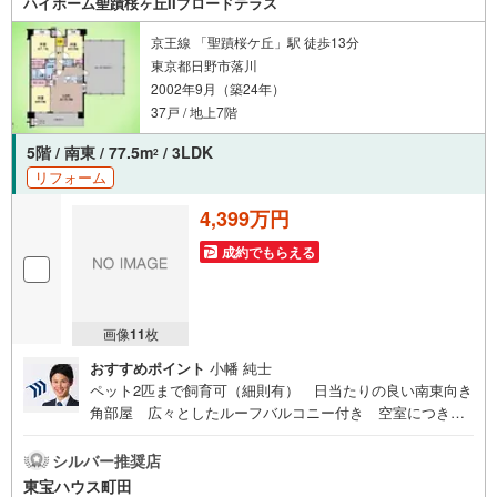
ハイホーム聖蹟桜ヶ丘IIブロードテラス
い。
京王線 「聖蹟桜ケ丘」駅 徒歩13分
東京都日野市落川
2002年9月（築24年）
37戸 / 地上7階
5階 / 南東 / 77.5m
/ 3LDK
2
リフォーム
4,399万円
成約でもらえる
画像
11
枚
おすすめポイント
小幡 純士
ペット2匹まで飼育可（細則有） 日当たりの良い南東向き
角部屋 広々としたルーフバルコニー付き 空室につき内
覧・即時引渡し可能東宝ハウス町田はまず、お客様一人一
人を知り、理解することから始めます。お客様のお話をき
シルバー推奨店
ちんとお聞きし、しっかり話し合う「心」のコミュニケー
東宝ハウス町田