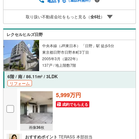
電話する
イナンシャルプランナーが住宅ローン・保険・税金・資産
運用・相続など幅広くアドバイスいたします。ご契約前後
取り扱い不動産会社をもっと見る（
全
6
社
）
を問わず、安心してご利用いただけます。◆安心の環境◆
無料駐車場、キッズスペースを完備し、ご家族でのご来店
も安心です。の体制で皆様の住まい探しをサポートいたし
レクセルヒルズ日野
ます。
中央本線（JR東日本） 「日野」駅 徒歩5分
東京都日野市日野本町3丁目
2005年3月（築22年）
137戸 / 地上階数7階
6階 / 南 / 86.11m
/ 3LDK
2
リフォーム
5,999万円
成約でもらえる
画像
36
枚
おすすめポイント
TERASS 本部担当