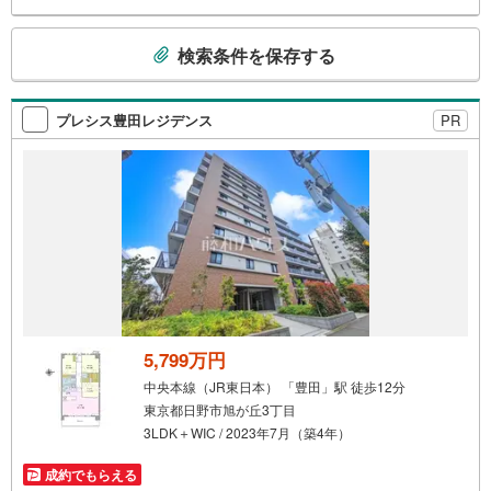
介実績です】※住宅新報よりたくさんのお客様からのお言葉
に感謝してこれからも楽しく素敵なお家探しをお約束しま
こ
す。お家探しを始めてみようと思われたらまずは、お気軽
検索条件を保存する
の
に東宝ハウス町田に相談してみませんか？スタッフ一同お
検
客様のお問合せをお待ちしております。
索
プレシス豊田レジデンス
PR
条
件
で
通
知
を
受
け
取
る
5,799万円
・
中央本線（JR東日本） 「豊田」駅 徒歩12分
条
東京都日野市旭が丘3丁目
件
3LDK＋WIC / 2023年7月（築4年）
を
マ
成約でもらえる