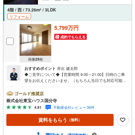
4階 / 西 / 73.26m
/ 3LDK
2
リフォーム
5,799万円
成約でもらえる
画像
29
枚
おすすめポイント
井出 健太郎
◆ご見学について◆【営業時間 9:00～21:00】日時のご希
望をお伝えくださいませ。（もちろん当日でも対応可能で
す）人気物件は特にお問い合わせが集中するため、お早め
のご連絡をおすすめいたします。「室内・現地を見学す
ゴールド推奨店
る」ボタンよりご予約いただくと、スムーズにご案内可能
株式会社東宝ハウス国分寺
です。事前に鍵の手配や内覧準備が必要な場合がございま
4.91
不動産会社レビュー 36件
すのでご了承ください。◆TOHO HOUSE CLUB◆弊社で売
買いただいたお客様はTOHO HOUSE CLUBにご加入いただ
資料をもらう
（無料）
けます。10～20、30年後のリフォーム、保険やローンの見
直し、相続や資産運用など、将来にわたってのサポートを
ご提供いたします。◆FPによるライフサポート◆専属ファ
（通話料無料）