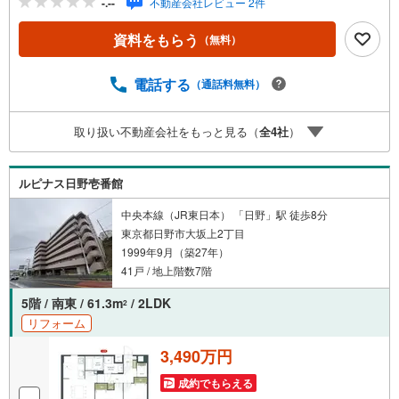
-.--
不動産会社レビュー 2件
歩14分■全居室採光有（LDと洋室1室は2面採光）■LDが見
渡せる対面式キッチン■遮音効果の高い防音サッシ■結露を
資料をもらう
（無料）
抑え断熱性もある複層ガラス■24時間ゴミ出し可能で室内
を清潔に保ちやすい住まい■不在時も荷物の受取可能な宅配
BOX
電話する
（通話料無料）
取り扱い不動産会社をもっと見る（
全
4
社
）
ルピナス日野壱番館
中央本線（JR東日本） 「日野」駅 徒歩8分
東京都日野市大坂上2丁目
1999年9月（築27年）
41戸 / 地上階数7階
5階 / 南東 / 61.3m
/ 2LDK
2
リフォーム
3,490万円
成約でもらえる