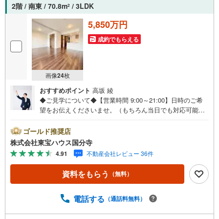
2階 / 南東 / 70.8m
/ 3LDK
2
5,850万円
成約でもらえる
画像
24
枚
おすすめポイント
高坂 綾
◆ご見学について◆【営業時間 9:00～21:00】日時のご希
望をお伝えくださいませ。（もちろん当日でも対応可能で
す）人気物件は特にお問い合わせが集中するため、お早め
のご連絡をおすすめいたします。「室内・現地を見学す
ゴールド推奨店
る」ボタンよりご予約いただくと、スムーズにご案内可能
株式会社東宝ハウス国分寺
です。事前に鍵の手配や内覧準備が必要な場合がございま
4.91
不動産会社レビュー 36件
すのでご了承ください。◆TOHO HOUSE CLUB◆弊社で売
買いただいたお客様はTOHO HOUSE CLUBにご加入いただ
資料をもらう
（無料）
けます。10～20、30年後のリフォーム、保険やローンの見
直し、相続や資産運用など、将来にわたってのサポートを
ご提供いたします。◆FPによるライフサポート◆専属ファ
電話する
（通話料無料）
イナンシャルプランナーが住宅ローン・保険・税金・資産
運用・相続など幅広くアドバイスいたします。ご契約前後