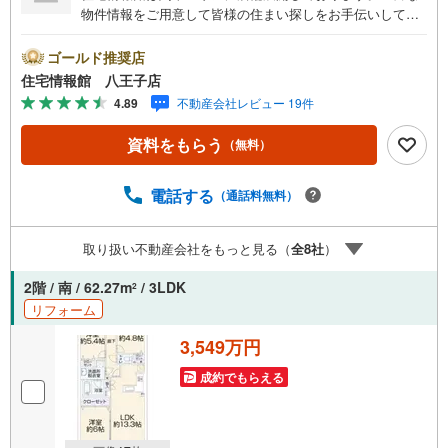
物件情報をご用意して皆様の住まい探しをお手伝いしてお
ります。まずは最寄りの住宅情報館にお気軽にご相談くだ
さい。【営業時間 10:00～19:00 火曜・水曜（祝日の場
ゴールド推奨店
合は営業いたします）】「資料請求」「内覧」のお問い合
住宅情報館 八王子店
わせは上記時間内ですとスムーズにご対応が可能です。ス
4.89
不動産会社レビュー 19件
タッフ一同お客様のお問合せをお待ちしております。【住
宅ローン相談会】開催中無理のない住宅ローンの試算やご
資料をもらう
（無料）
購入の際にかかる諸費用の概算も行っております。しっか
りとした資金計画のアドバイスをさせて頂きますので、お
気軽にご相談ください。お客様第一主義をモット-にお引越
電話する
（通話料無料）
しをしてからも安心して住んでいただけるよう、末永く誠
実に努めさせて頂きます。住宅情報館にお越し頂けたら、
取り扱い不動産会社をもっと見る（
全
8
社
）
物件のご紹介だけではなく、お住まいの疑問、不安、お家
の事ならなんでもご相談いただけます。お客様の要望をお
2階 / 南 / 62.27m
/ 3LDK
2
伺いしながら誠心誠意、全力でサポートさせて頂きます。
リフォーム
お客様一人一人に合わせたライフプランのご提案をさせて
いただきます。お気軽にご相談ください。
3,549万円
成約でもらえる