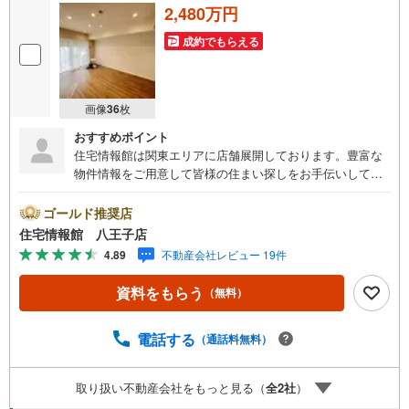
2,480万円
成約でもらえる
画像
36
枚
おすすめポイント
住宅情報館は関東エリアに店舗展開しております。豊富な
物件情報をご用意して皆様の住まい探しをお手伝いしてお
ります。まずは最寄りの住宅情報館にお気軽にご相談くだ
さい。住宅ローン相談会も同時開催中無理のない住宅ロー
ゴールド推奨店
ンの試算やご購入の際にかかる諸費用の概算も行っており
住宅情報館 八王子店
ます。しっかりとした資金計画のアドバイスをさせて頂き
4.89
不動産会社レビュー 19件
ますので、お気軽にご相談ください。
資料をもらう
（無料）
電話する
（通話料無料）
取り扱い不動産会社をもっと見る（
全
2
社
）