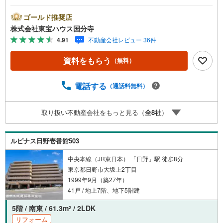
す）人気物件は特にお問い合わせが集中するため、お早め
のご連絡をおすすめいたします。「室内・現地を見学す
ゴールド推奨店
る」ボタンよりご予約いただくと、スムーズにご案内可能
株式会社東宝ハウス国分寺
です。事前に鍵の手配や内覧準備が必要な場合がございま
4.91
不動産会社レビュー 36件
すのでご了承ください。◆TOHO HOUSE CLUB◆弊社で売
買いただいたお客様はTOHO HOUSE CLUBにご加入いただ
資料をもらう
（無料）
けます。10～20、30年後のリフォーム、保険やローンの見
直し、相続や資産運用など、将来にわたってのサポートを
ご提供いたします。◆FPによるライフサポート◆専属ファ
電話する
（通話料無料）
イナンシャルプランナーが住宅ローン・保険・税金・資産
運用・相続など幅広くアドバイスいたします。ご契約前後
取り扱い不動産会社をもっと見る（
全
8
社
）
を問わず、安心してご利用いただけます。◆安心の環境◆
無料駐車場、キッズスペースを完備し、ご家族でのご来店
も安心です。の体制で皆様の住まい探しをサポートいたし
ルピナス日野壱番館503
ます。
中央本線（JR東日本） 「日野」駅 徒歩8分
東京都日野市大坂上2丁目
1999年9月（築27年）
41戸 / 地上7階、地下5階建
5階 / 南東 / 61.3m
/ 2LDK
2
リフォーム