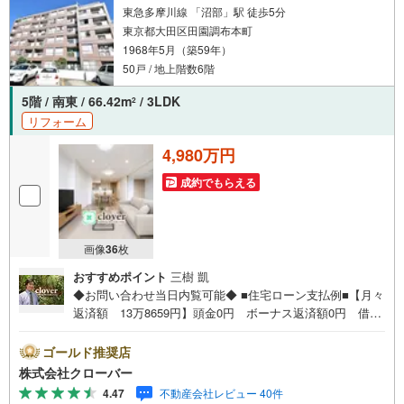
東急多摩川線 「沼部」駅 徒歩5分
東京都大田区田園調布本町
1968年5月（築59年）
50戸 / 地上階数6階
5階 / 南東 / 66.42m
/ 3LDK
2
リフォーム
4,980万円
成約でもらえる
画像
36
枚
おすすめポイント
三樹 凱
◆お問い合わせ当日内覧可能◆ ■住宅ローン支払例■【月々
返済額 13万8659円】頭金0円 ボーナス返済額0円 借入
額4980万円 金利0.93％（変動金利） 35年返済の場合
●住宅ローン、諸費用ローンお気軽にご相談下さい！大田区
ゴールド推奨店
田園調布本町に佇む日園調布コーポラス。東急多摩川線
株式会社クローバー
「沼部」駅徒歩5分、東急池上線「御嶽山」駅徒歩11分、東
4.47
不動産会社レビュー 40件
急東横線他「多摩川」駅徒歩13分の立地です。周辺にはス