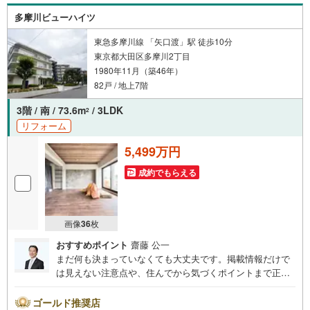
多摩川ビューハイツ
東急多摩川線 「矢口渡」駅 徒歩10分
東京都大田区多摩川2丁目
1980年11月（築46年）
82戸 / 地上7階
3階 / 南 / 73.6m
/ 3LDK
2
リフォーム
5,499万円
成約でもらえる
画像
36
枚
おすすめポイント
齋藤 公一
まだ何も決まっていなくても大丈夫です。掲載情報だけで
は見えない注意点や、住んでから気づくポイントまで正直
にお伝えします。東宝ハウス品川では、良いことも悪いこ
とも包み隠さずお伝えし、「納得して選ぶ」ためのサポー
ゴールド推奨店