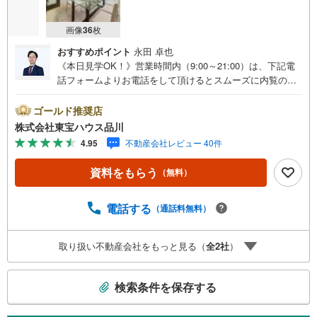
画像
36
枚
おすすめポイント
永田 卓也
《本日見学OK！》営業時間内（9:00～21:00）は、下記電
話フォームよりお電話をして頂けるとスムーズに内覧のご
案内ができます。マンション売買の《 Professional 》【Ya
hoo！ 不動産キャンペーン対象店舗】当店で物件を成約す
ゴールド推奨店
るとPayPayボーナスライトがもらえる「Yahoo！ 不動産
株式会社東宝ハウス品川
物件ご成約キャンペーン」の対象になります。「資料をも
4.95
不動産会社レビュー 40件
らう」「見学予約をする」ボタンからお問い合わせくださ
い。※必ずYahoo！ JAPAN IDでログインしてください。※P
資料をもらう
（無料）
ayPayボーナスライトは出金と譲渡はできません。ご案
内・詳細な資料のご請求はお気軽にどうぞ♪お電話でのお
問い合わせも常時受け付けております！お気軽にお問い合
電話する
（通話料無料）
わせください。
取り扱い不動産会社をもっと見る（
全
2
社
）
こ
検索条件を保存する
の
検