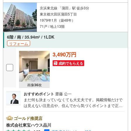
お客様のお住まいへの「希望」を形にするべく全力でお手
伝いさせていただきます。お会いできる日を心待ちにして
京浜東北線 「蒲田」駅 徒歩3分
おります。
東京都大田区蒲田5丁目
1979年1月（築48年）
71戸 / 地上13階
6階 / 南 / 35.94m
/ 1LDK
2
リフォーム
3,490万円
成約でもらえる
画像
36
枚
おすすめポイント
齋藤 公一
まだ何も決まっていなくても大丈夫です。掲載情報だけで
は見えない注意点や、住んでから気づくポイントまで正直
にお伝えします。東宝ハウス品川では、良いことも悪いこ
とも包み隠さずお伝えし、「納得して選ぶ」ためのサポー
ゴールド推奨店
トを大切にしています。現地でしか分からないリアルな情
株式会社東宝ハウス品川
報も含めて、一緒に後悔しない住まい探しを進めていきま