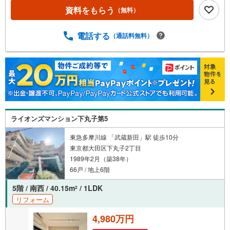
資料をもらう
（無料）
電話する
（通話料無料）
ライオンズマンション下丸子第5
東急多摩川線 「武蔵新田」駅 徒歩10分
東京都大田区下丸子2丁目
1989年2月（築38年）
66戸 / 地上6階
5階 / 南西 / 40.15m
/ 1LDK
2
リフォーム
4,980万円