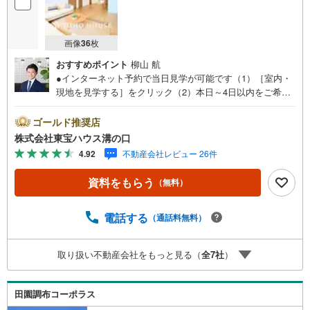
画像
36
枚
おすすめポイント
柳山 航
●インターネット予約で当日見学が可能です（1）［室内・
現地を見学する］をクリック（2）本日～4日以内をご希望
の方は「ご要望・ご質問欄」に希望日時をご記入くださ
い！●10:00～21:00はお電話でのお問い合わせがスムーズで
ゴールド推奨店
す。【Yahoo！ 不動産キャンペーン対象店舗】当店で物件
株式会社東宝ハウス溝の口
を成約するとPayPayポイントがもらえる「Yahoo！不動産
4.92
不動産会社レビュー 26件
物件ご成約キャンペーン」の対象になります。「資料をも
らう」「見学予約をする」ボタンからお問い合わせくださ
資料をもらう
（無料）
い。※必ずYahoo！ JAPAN IDでログインしてください。※P
ayPayポイントは出金と譲渡はできません。たくさんのお
客様からのお言葉に感謝してこれからも楽しく素敵なお家
電話する
（通話料無料）
探しをお約束します。お家探しを始めてみようと思われた
らまずは、お気軽に東宝ハウス溝の口に相談してみません
取り扱い不動産会社をもっと見る（
全
7
社
）
か？何も決まっていなくて大丈夫！まずはお客様の夢をお
聞かせ下さい！未来の「不安」を「安心」に変える「未来
カレンダー」もご来店時に好評です。スタッフ一同いつで
田園調布コーポラス
もお客様のお問合せをお待ちしております。