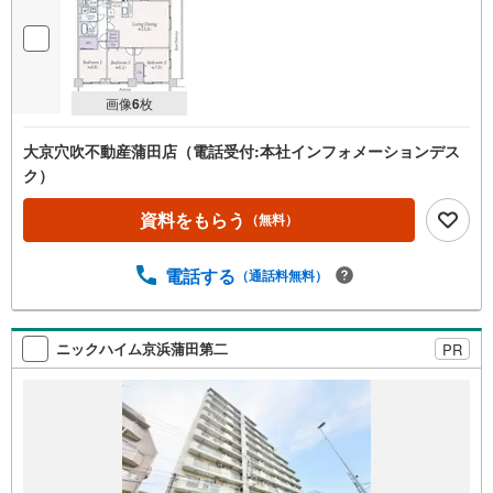
画像
6
枚
大京穴吹不動産蒲田店（電話受付:本社インフォメーションデス
ク）
資料をもらう
（無料）
電話する
（通話料無料）
ニックハイム京浜蒲田第二
PR