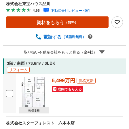
トを大切にしています。現地でしか分からないリアルな情
株式会社東宝ハウス品川
報も含めて、一緒に後悔しない住まい探しを進めていきま
4.95
不動産会社レビュー 40件
しょう。まずはお気軽にご相談ください。【Yahoo！ 不動
産キャンペーン対象店舗】当店で物件を成約するとPayPay
資料をもらう
（無料）
ボーナスライトがもらえる「Yahoo！ 不動産 物件ご成約キ
ャンペーン」の対象になります。「資料をもらう」「見学
予約をする」ボタンからお問い合わせください。※必ずYah
電話する
（通話料無料）
oo！ JAPAN IDでログインしてください。※PayPayボーナ
スライトは出金と譲渡はできません。ご案内・詳細な資料
取り扱い不動産会社をもっと見る（
全
4
社
）
のご請求はお気軽にどうぞ♪お電話でのお問い合わせも常
時受け付けております！お気軽にお問い合わせください。
3階 / 南西 / 73.6m
/ 3LDK
2
リフォーム
5,499万円
価格更新
成約でもらえる
画像
9
枚
株式会社スターフォレスト 六本木店