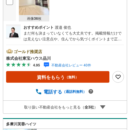
画像
36
枚
おすすめポイント
渡邉 俊也
まだ何も決まっていなくても大丈夫です。掲載情報だけで
は見えない注意点や、住んでから気づくポイントまで正直
にお伝えします。東宝ハウス品川では、良いことも悪いこ
とも包み隠さずお伝えし、「納得して選ぶ」ためのサポー
ゴールド推奨店
トを大切にしています。現地でしか分からないリアルな情
株式会社東宝ハウス品川
報も含めて、一緒に後悔しない住まい探しを進めていきま
4.95
不動産会社レビュー 40件
しょう。まずはお気軽にご相談ください。【Yahoo！ 不動
産キャンペーン対象店舗】当店で物件を成約するとPayPay
資料をもらう
（無料）
ボーナスライトがもらえる「Yahoo！ 不動産 物件ご成約キ
ャンペーン」の対象になります。「資料をもらう」「見学
予約をする」ボタンからお問い合わせください。※必ずYah
電話する
（通話料無料）
oo！ JAPAN IDでログインしてください。※PayPayボーナ
スライトは出金と譲渡はできません。ご案内・詳細な資料
取り扱い不動産会社をもっと見る（
全
3
社
）
のご請求はお気軽にどうぞ♪お電話でのお問い合わせも常
時受け付けております！お気軽にお問い合わせください。
多摩川芙蓉ハイツ