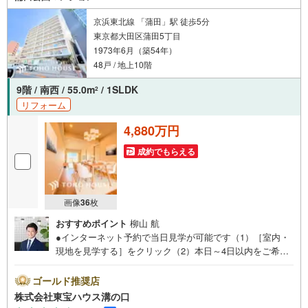
京浜東北線 「蒲田」駅 徒歩5分
東京都大田区蒲田5丁目
1973年6月（築54年）
48戸 / 地上10階
9階 / 南西 / 55.0m
/ 1SLDK
2
リフォーム
4,880万円
成約でもらえる
画像
36
枚
おすすめポイント
柳山 航
●インターネット予約で当日見学が可能です（1）［室内・
現地を見学する］をクリック（2）本日～4日以内をご希望
の方は「ご要望・ご質問欄」に希望日時をご記入くださ
い！●10:00～21:00はお電話でのお問い合わせがスムーズで
ゴールド推奨店
す。【Yahoo！ 不動産キャンペーン対象店舗】当店で物件
株式会社東宝ハウス溝の口
を成約するとPayPayポイントがもらえる「Yahoo！不動産