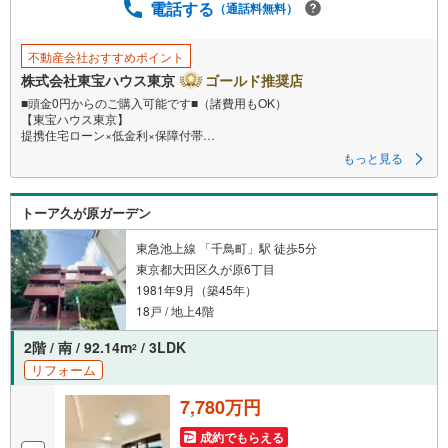
に
電話する
（通話料無料）
保
存
不動産会社おすすめポイント
す
株式会社東宝ハウス東京
ゴールド推奨店
る
■頭金0円からのご購入可能です■（諸費用もOK）
【東宝ハウス東京】
提携住宅ローン×低金利×保障付帯
もっと見る
【Yahoo！ 不動産キャンペーン対象店舗】
当店で物件を成約するとPayPayボーナスライトがもらえる
トーア久が原ガーデン
「Yahoo！ 不動産 物件ご成約キャンペーン」の対象になります。
「資料をもらう」「見学予約をする」ボタンからお問い合わせください。
※必ずYahoo！ JAPAN IDでログインしてください。
東急池上線 「千鳥町」駅 徒歩5分
※PayPayボーナスライトは出金と譲渡はできません。
東京都大田区久が原6丁目
1981年9月（築45年）
18戸 / 地上4階
ご案内・詳細な資料のご請求はお気軽にどうぞ♪
お電話でのお問い合わせも常時受け付けております！
2階 / 南 / 92.14m
/ 3LDK
2
リフォーム
お気軽にお問い合わせください。
7,780万円
成約でもらえる