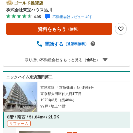
hoo！ 不動産キャンペーン対象店舗】当店で物件を成約す
ゴールド推奨店
るとPayPayボーナスライトがもらえる「Yahoo！ 不動産
株式会社東宝ハウス品川
物件ご成約キャンペーン」の対象になります。「資料をも
4.95
不動産会社レビュー 40件
らう」「見学予約をする」ボタンからお問い合わせくださ
い。※必ずYahoo！ JAPAN IDでログインしてください。※P
資料をもらう
（無料）
ayPayボーナスライトは出金と譲渡はできません。ご案
内・詳細な資料のご請求はお気軽にどうぞ♪お電話でのお
問い合わせも常時受け付けております！お気軽にお問い合
電話する
（通話料無料）
わせください。
取り扱い不動産会社をもっと見る（
全
5
社
）
ニックハイム京浜蒲田第二
京急本線 「京急蒲田」駅 徒歩8分
東京都大田区仲六郷1丁目
1979年3月（築48年）
99戸 / 地上11階
8階 / 南西 / 51.84m
/ 2LDK
2
リフォーム