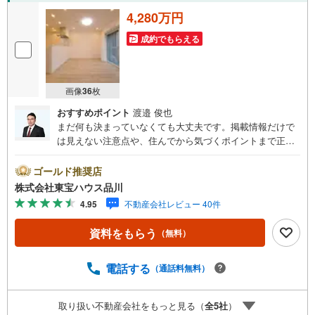
4,280万円
成約でもらえる
画像
36
枚
おすすめポイント
渡邉 俊也
まだ何も決まっていなくても大丈夫です。掲載情報だけで
は見えない注意点や、住んでから気づくポイントまで正直
にお伝えします。東宝ハウス品川では、良いことも悪いこ
とも包み隠さずお伝えし、「納得して選ぶ」ためのサポー
ゴールド推奨店
トを大切にしています。現地でしか分からないリアルな情
株式会社東宝ハウス品川
報も含めて、一緒に後悔しない住まい探しを進めていきま
4.95
不動産会社レビュー 40件
しょう。まずはお気軽にご相談ください。【Yahoo！ 不動
産キャンペーン対象店舗】当店で物件を成約するとPayPay
資料をもらう
（無料）
ボーナスライトがもらえる「Yahoo！ 不動産 物件ご成約キ
ャンペーン」の対象になります。「資料をもらう」「見学
予約をする」ボタンからお問い合わせください。※必ずYah
電話する
（通話料無料）
oo！ JAPAN IDでログインしてください。※PayPayボーナ
スライトは出金と譲渡はできません。ご案内・詳細な資料
取り扱い不動産会社をもっと見る（
全
5
社
）
のご請求はお気軽にどうぞ♪お電話でのお問い合わせも常