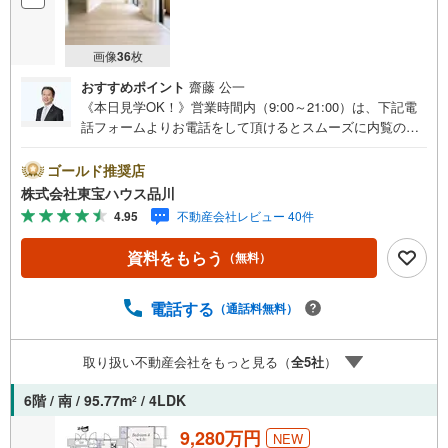
画像
36
枚
おすすめポイント
齋藤 公一
《本日見学OK！》営業時間内（9:00～21:00）は、下記電
話フォームよりお電話をして頂けるとスムーズに内覧のご
案内ができます。マンション売買の《 Professional 》【Ya
hoo！ 不動産キャンペーン対象店舗】当店で物件を成約す
ゴールド推奨店
るとPayPayボーナスライトがもらえる「Yahoo！ 不動産
株式会社東宝ハウス品川
物件ご成約キャンペーン」の対象になります。「資料をも
4.95
不動産会社レビュー 40件
らう」「見学予約をする」ボタンからお問い合わせくださ
い。※必ずYahoo！ JAPAN IDでログインしてください。※P
資料をもらう
（無料）
ayPayボーナスライトは出金と譲渡はできません。ご案
内・詳細な資料のご請求はお気軽にどうぞ♪お電話でのお
問い合わせも常時受け付けております！お気軽にお問い合
電話する
（通話料無料）
わせください。
取り扱い不動産会社をもっと見る（
全
5
社
）
6階 / 南 / 95.77m
/ 4LDK
2
9,280万円
NEW