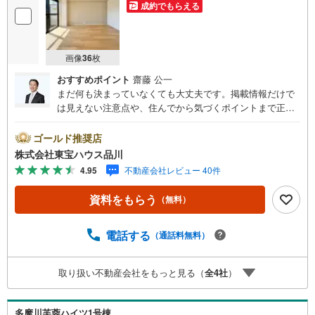
成約でもらえる
画像
36
枚
おすすめポイント
齋藤 公一
まだ何も決まっていなくても大丈夫です。掲載情報だけで
は見えない注意点や、住んでから気づくポイントまで正直
にお伝えします。東宝ハウス品川では、良いことも悪いこ
とも包み隠さずお伝えし、「納得して選ぶ」ためのサポー
ゴールド推奨店
トを大切にしています。現地でしか分からないリアルな情
株式会社東宝ハウス品川
報も含めて、一緒に後悔しない住まい探しを進めていきま
4.95
不動産会社レビュー 40件
しょう。まずはお気軽にご相談ください。【Yahoo！ 不動
産キャンペーン対象店舗】当店で物件を成約するとPayPay
資料をもらう
（無料）
ボーナスライトがもらえる「Yahoo！ 不動産 物件ご成約キ
ャンペーン」の対象になります。「資料をもらう」「見学
予約をする」ボタンからお問い合わせください。※必ずYah
電話する
（通話料無料）
oo！ JAPAN IDでログインしてください。※PayPayボーナ
スライトは出金と譲渡はできません。ご案内・詳細な資料
取り扱い不動産会社をもっと見る（
全
4
社
）
のご請求はお気軽にどうぞ♪お電話でのお問い合わせも常
時受け付けております！お気軽にお問い合わせください。
多摩川芙蓉ハイツ1号棟