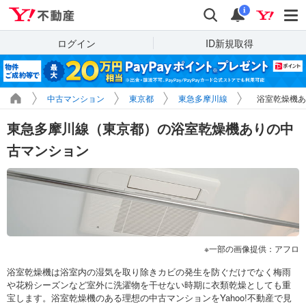
Yahoo!不動産
検索
通知
i
ログイン
ID新規取得
中古マンション
東京都
東急多摩川線
浴室乾燥機あ
東急多摩川線（東京都）の浴室乾燥機ありの中
古マンション
一部の画像提供：アフロ
浴室乾燥機は浴室内の湿気を取り除きカビの発生を防ぐだけでなく梅雨
や花粉シーズンなど室外に洗濯物を干せない時期に衣類乾燥としても重
宝します。浴室乾燥機のある理想の中古マンションをYahoo!不動産で見