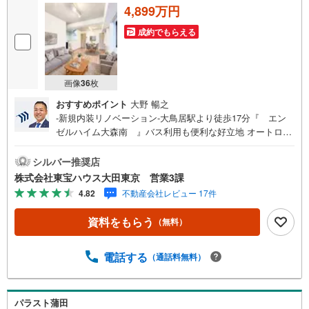
4,899万円
成約でもらえる
画像
36
枚
おすすめポイント
大野 暢之
-新規内装リノベーション-大鳥居駅より徒歩17分『 エン
ゼルハイム大森南 』バス利用も便利な好立地 オートロッ
ク付なのでセキュリティ面も安心です 留守中も荷物を受け
取ることができる宅配BOX有 全居室に収納付！お部屋がす
シルバー推奨店
っきり片付きます 浴室乾燥機・追焚機能付！快適なバスタ
株式会社東宝ハウス大田東京 営業3課
イム！ おしゃべりしながらお料理ができる対面式キッチン
4.82
不動産会社レビュー 17件
キレイなお水がいつでも安心して飲める浄水器付～東京、
川崎エリアの「住まい」探しに確かな安心と満足を～東宝
資料をもらう
（無料）
ハウス大田東京ならではの高品質なサービスをお届けしま
す。各種ご相談も承っております。 住宅ローンのご相談 F
Pによるライフプランのシミュレーションお電話よりお問
電話する
（通話料無料）
い合わせの際は「Yahoo！不動産を見た」とお伝え下さ
い。【資料をもらう】【室内・現地を見学する】ボタンよ
りご予約いただくとご見学がスムーズにご案内できます。
パラスト蒲田