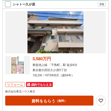
索
シャトー久が原
PR
条
件
で
通
知
を
受
け
取
る
3,580万円
・
東急池上線 「千鳥町」駅 徒歩6分
条
東京都大田区久が原5丁目
件
1SLDK / 1973年8月（築54年）
を
マ
リフォーム
成約でもらえる
イ
株式会社東宝ハウス東京
ペ
資料をもらう
ー
（無料）
ジ