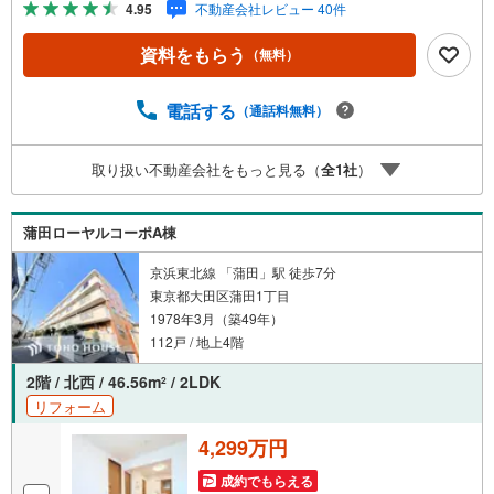
4.95
不動産会社レビュー 40件
らう」「見学予約をする」ボタンからお問い合わせくださ
い。※必ずYahoo！ JAPAN IDでログインしてください。※P
資料をもらう
（無料）
ayPayボーナスライトは出金と譲渡はできません。ご案
内・詳細な資料のご請求はお気軽にどうぞ♪お電話でのお
問い合わせも常時受け付けております！お気軽にお問い合
電話する
（通話料無料）
わせください。
取り扱い不動産会社をもっと見る（
全
1
社
）
蒲田ローヤルコーポA棟
京浜東北線 「蒲田」駅 徒歩7分
東京都大田区蒲田1丁目
1978年3月（築49年）
112戸 / 地上4階
2階 / 北西 / 46.56m
/ 2LDK
2
リフォーム
4,299万円
成約でもらえる