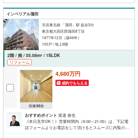
時受け付けております！お気軽にお問い合わせください。
インペリアル蒲田
京浜東北線 「蒲田」駅 徒歩3分
東京都大田区西蒲田8丁目
1977年12月（築49年）
100戸 / 地上9階
2階 / 南 / 55.08m
/ 1SLDK
2
リフォーム
4,680万円
成約でもらえる
画像
36
枚
おすすめポイント
渡邉 俊也
《本日見学OK！》営業時間内（9:00～21:00）は、下記電
話フォームよりお電話をして頂けるとスムーズに内覧のご
案内ができます。マンション売買の《 Professional 》【Ya