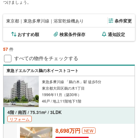
つけましょう。
東京都｜東急多摩川線｜浴室乾燥機あり
条件変更
おすすめ順
検索条件保存
通知設定
57
件
すべての物件をチェックする
東急ドエルアルス鵜の木イーストコート
東急多摩川線 「鵜の木」駅 徒歩5分
東京都大田区鵜の木1丁目
1996年11月（築30年）
46戸 / 地上11階地下1階
4階 / 南西 / 75.31m
/ 3LDK
2
リフォーム
8,698万円
NEW