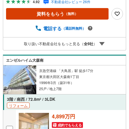
4.92
不動産会社レビュー 26件
物件ご成約キャンペーン」の対象になります。「資料をも
らう」「見学予約をする」ボタンからお問い合わせくださ
資料をもらう
（無料）
い。※必ずYahoo！ JAPAN IDでログインしてください。※P
ayPayポイントは出金と譲渡はできません。たくさんのお
客様からのお言葉に感謝してこれからも楽しく素敵なお家
電話する
（通話料無料）
探しをお約束します。お家探しを始めてみようと思われた
らまずは、お気軽に東宝ハウス溝の口に相談してみません
取り扱い不動産会社をもっと見る（
全
9
社
）
か？何も決まっていなくて大丈夫！まずはお客様の夢をお
聞かせ下さい！未来の「不安」を「安心」に変える「未来
カレンダー」もご来店時に好評です。スタッフ一同いつで
エンゼルハイム大森南
もお客様のお問合せをお待ちしております。
京急空港線 「大鳥居」駅 徒歩17分
東京都大田区大森南1丁目
1996年3月（築31年）
25戸 / 地上7階
3階 / 南西 / 72.8m
/ 3LDK
2
リフォーム
4,899万円
成約でもらえる