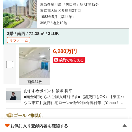
東急多摩川線 「矢口渡」駅 徒歩12分
東京都大田区多摩川2丁目
1983年5月（築44年）
398戸 / 地上10階
3階 / 南西 / 72.38m
/ 3LDK
2
リフォーム
6,280万円
成約でもらえる
画像
34
枚
おすすめポイント
飯塚 将平
■頭金0円からのご購入可能です■（諸費用もOK）【東宝ハ
ウス東京】提携住宅ローン×低金利×保障付帯【Yahoo！ 不
動産キャンペーン対象店舗】当店で物件を成約するとPayP
ayボーナスライトがもらえる「Yahoo！ 不動産 物件ご成約
ゴールド推奨店
キャンペーン」の対象になります。「資料をもらう」「見
株式会社東宝ハウス東京
お気に入り登録内容を確認する
学予約をする」ボタンからお問い合わせください。※必ずY
5.0
不動産会社レビュー 15件
ahoo！ JAPAN IDでログインしてください。※PayPayボー