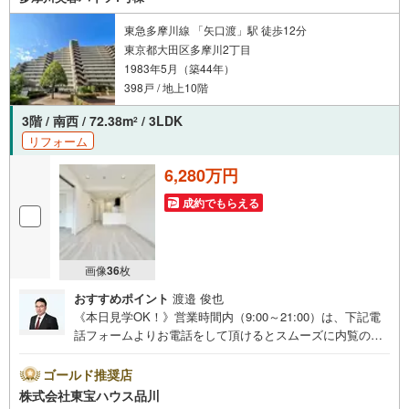
東急多摩川線 「矢口渡」駅 徒歩12分
東京都大田区多摩川2丁目
1983年5月（築44年）
398戸 / 地上10階
3階 / 南西 / 72.38m
/ 3LDK
2
リフォーム
6,280万円
成約でもらえる
画像
36
枚
おすすめポイント
渡邉 俊也
《本日見学OK！》営業時間内（9:00～21:00）は、下記電
話フォームよりお電話をして頂けるとスムーズに内覧のご
案内ができます。マンション売買の《 Professional 》【Ya
hoo！ 不動産キャンペーン対象店舗】当店で物件を成約す
ゴールド推奨店
るとPayPayボーナスライトがもらえる「Yahoo！ 不動産
株式会社東宝ハウス品川
物件ご成約キャンペーン」の対象になります。「資料をも