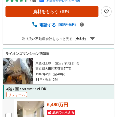
4.95
不動産会社レビュー 40件
しょう。まずはお気軽にご相談ください。【Yahoo！ 不動
産キャンペーン対象店舗】当店で物件を成約するとPayPay
資料をもらう
（無料）
ボーナスライトがもらえる「Yahoo！ 不動産 物件ご成約キ
ャンペーン」の対象になります。「資料をもらう」「見学
予約をする」ボタンからお問い合わせください。※必ずYah
電話する
（通話料無料）
oo！ JAPAN IDでログインしてください。※PayPayボーナ
スライトは出金と譲渡はできません。ご案内・詳細な資料
取り扱い不動産会社をもっと見る（
全
3
社
）
のご請求はお気軽にどうぞ♪お電話でのお問い合わせも常
時受け付けております！お気軽にお問い合わせください。
ライオンズマンション西蒲田
東急池上線 「蓮沼」駅 徒歩5分
東京都大田区西蒲田7丁目
1987年2月（築40年）
34戸 / 地上10階
4階 / 西 / 53.2m
/ 2LDK
2
リフォーム
5,480万円
成約でもらえる