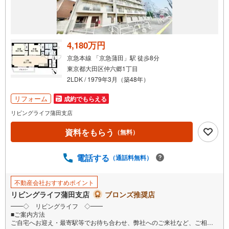
4,180万円
京急本線 「京急蒲田」駅 徒歩8分
東京都大田区仲六郷1丁目
2LDK / 1979年3月（築48年）
リフォーム
成約でもらえる
リビングライフ蒲田支店
資料をもらう
（無料）
電話する
（通話料無料）
不動産会社おすすめポイント
リビングライフ蒲田支店
ブロンズ推奨店
━━◇ リビングライフ ◇━━
■ご案内方法
ご自宅へお迎え・最寄駅等でお待ち合わせ、弊社へのご来社など、ご相談