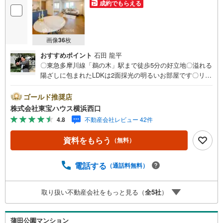
成約でもらえる
画像
36
枚
おすすめポイント
石田 龍平
〇東急多摩川線「鵜の木」駅まで徒歩5分の好立地〇溢れる
陽ざしに包まれたLDKは2面採光の明るいお部屋です〇リノ
ベーションで仕様や設備が一新されましたーーーーYaho
o！ 不動産キャンペーン対象店舗ーーーー当店で物件を成
ゴールド推奨店
約するとPayPayボーナスライトがもらえる「Yahoo！ 不動
株式会社東宝ハウス横浜西口
産 物件ご成約キャンペーン」の対象になります。「資料を
4.8
不動産会社レビュー 42件
もらう」「見学予約をする」ボタンからお問い合わせくだ
さい。※必ずYahoo！ JAPAN IDでログインしてください。
資料をもらう
（無料）
※PayPayボーナスライトは出金と譲渡はできません。有効
期限は付与日から60日です。ーーーーーーーーーーーーー
ーーーーーーーーーーーーー紹介金融機関/都市銀行利率/年
電話する
（通話料無料）
利 0.95％（変動金利）※上記金利は 2026年8月時点 のもの
であり、実際の適用金利は融資実行時のものとなります。
取り扱い不動産会社をもっと見る（
全
5
社
）
金利情勢により表記の返済額と異なる場合があります。ー
ーーーーーーーーーーーーーーーーーーーーーーーー
蒲田公園マンション