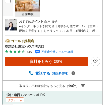
画像
36
枚
おすすめポイント
白戸 貴子
●インターネット予約で当日見学が可能です（1）［室内・
現地を見学する］をクリック（2）本日～4日以内をご希望
の方は「ご要望・ご質問欄」に希望日時をご記入くださ
い！●10:00～21:00はお電話でのお問い合わせがスムーズで
ゴールド推奨店
す。【Yahoo！ 不動産キャンペーン対象店舗】当店で物件
株式会社東宝ハウス溝の口
を成約するとPayPayポイントがもらえる「Yahoo！不動産
4.92
不動産会社レビュー 26件
物件ご成約キャンペーン」の対象になります。「資料をも
らう」「見学予約をする」ボタンからお問い合わせくださ
資料をもらう
（無料）
い。※必ずYahoo！ JAPAN IDでログインしてください。※P
ayPayポイントは出金と譲渡はできません。たくさんのお
客様からのお言葉に感謝してこれからも楽しく素敵なお家
電話する
（通話料無料）
探しをお約束します。お家探しを始めてみようと思われた
らまずは、お気軽に東宝ハウス溝の口に相談してみません
取り扱い不動産会社をもっと見る（
全
8
社
）
か？何も決まっていなくて大丈夫！まずはお客様の夢をお
聞かせ下さい！未来の「不安」を「安心」に変える「未来
3階 / 南西 / 72.8m
/ 3LDK
2
カレンダー」もご来店時に好評です。スタッフ一同いつで
リフォーム
もお客様のお問合せをお待ちしております。