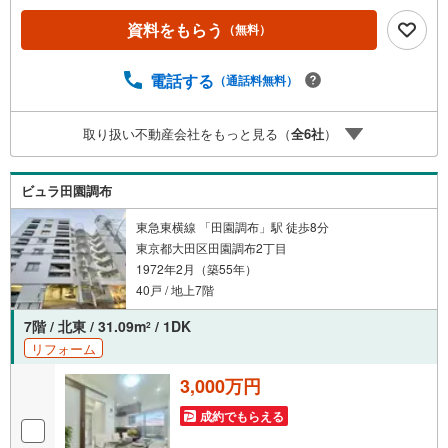
ーパーやコンビニ、郵便局が揃い生活利便性良好。近隣に
資料をもらう
（無料）
は多摩川や桜坂があり、四季を感じられる住環境も魅力。1
968年築の鉄骨造6階建て、総戸数50戸のマンション。オー
トロック付きで防犯面も安心。お部屋は5階角部屋、新規内
電話する
（通話料無料）
装リノベ物件。■今すぐ見たい！■ローンが心配■買う方が
得なの？■分からない事、何でもご相談下さい。■随時！内
取り扱い不動産会社をもっと見る（
全
6
社
）
覧可能です！■平日・土日・祝祭日…日程・時間はいつでも
調整可能。ご指定の場所にお車でお迎えに上がります。■不
動産購入のご相談も随時開催中！■ ○住宅ローンのご相
ビュラ田園調布
談 ○買換えのご相談 ○ご自宅査定のご相談 ○弊社買取
も行っております！
東急東横線 「田園調布」駅 徒歩8分
東京都大田区田園調布2丁目
1972年2月（築55年）
40戸 / 地上7階
7階 / 北東 / 31.09m
/ 1DK
2
リフォーム
3,000万円
成約でもらえる