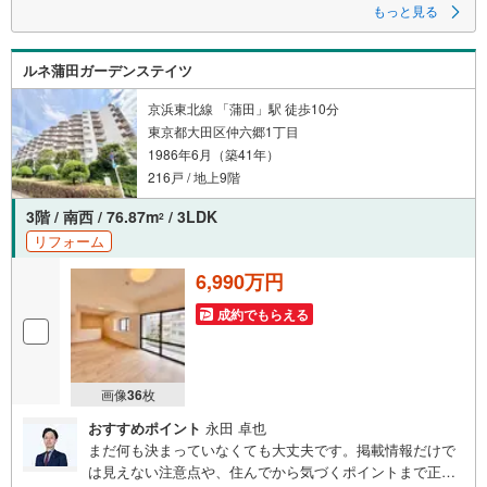
くださいませ。ご希望があれば周辺環境、お客様の希望に合わせた物件な
もっと見る
どもご案内をいたします
■ご予約方法
ルネ蒲田ガーデンステイツ
事前に鍵の手配が必要な場合がありますので、お早目にご連絡をいただけ
ると、ご案内がスムーズです。
京浜東北線 「蒲田」駅 徒歩10分
■資金のご相談もお気軽にどうぞ！
東京都大田区仲六郷1丁目
ライフプラン作成や住宅ローンはどこの銀行がいい？適切な借入額は？な
1986年6月（築41年）
どご質問にもFPがしっかりとお答えいたします
216戸 / 地上9階
■キッズスペースもご用意
お子様が退屈しないよう、DVD、おもちゃ、絵本などキッズスペースも充
3階 / 南西 / 76.87m
/ 3LDK
2
実させておりますので、ご安心下さい
リフォーム
■お客様駐車場をご用意しております
6,990万円
詳しくはスタッフよりお伝えさせて頂きます
成約でもらえる
弊社が会員様のみにご提供する先行公開物件も多数ご提案いたします。ホ
ームページにて会員登録ください
資料請求は【下部のオレンジ色資料請求ボタン】よりお問い合わせくださ
い
画像
36
枚
おすすめポイント
永田 卓也
まだ何も決まっていなくても大丈夫です。掲載情報だけで
は見えない注意点や、住んでから気づくポイントまで正直