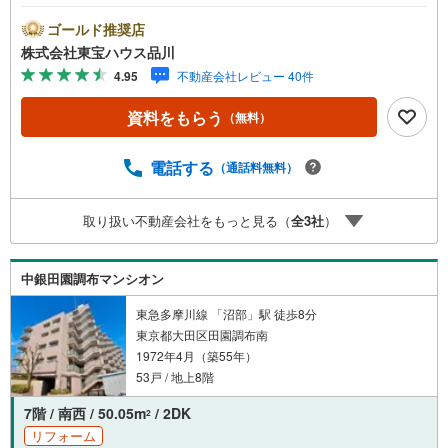
にお伝えします。東宝ハウス品川では、良いことも悪いこ
とも包み隠さずお伝えし、「納得して選ぶ」ためのサポー
ゴールド推奨店
トを大切にしています。現地でしか分からないリアルな情
株式会社東宝ハウス品川
報も含めて、一緒に後悔しない住まい探しを進めていきま
4.95
不動産会社レビュー 40件
しょう。まずはお気軽にご相談ください。【Yahoo！ 不動
産キャンペーン対象店舗】当店で物件を成約するとPayPay
資料をもらう
（無料）
ボーナスライトがもらえる「Yahoo！ 不動産 物件ご成約キ
ャンペーン」の対象になります。「資料をもらう」「見学
予約をする」ボタンからお問い合わせください。※必ずYah
電話する
（通話料無料）
oo！ JAPAN IDでログインしてください。※PayPayボーナ
スライトは出金と譲渡はできません。ご案内・詳細な資料
取り扱い不動産会社をもっと見る（
全
3
社
）
のご請求はお気軽にどうぞ♪お電話でのお問い合わせも常
時受け付けております！お気軽にお問い合わせください。
中銀田園調布マンシオン
東急多摩川線 「沼部」駅 徒歩8分
東京都大田区田園調布南
1972年4月（築55年）
53戸 / 地上8階
7階 / 南西 / 50.05m
/ 2DK
2
リフォーム