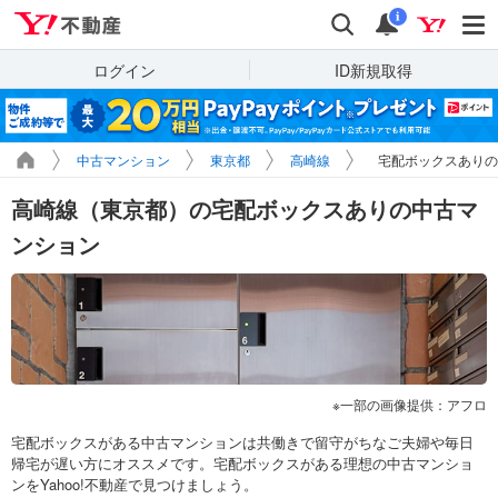
Yahoo!不動産
検索
通知
i
ログイン
ID新規取得
中古マンション
東京都
高崎線
宅配ボックスありの
高崎線（東京都）の宅配ボックスありの中古マ
ンション
一部の画像提供：アフロ
宅配ボックスがある中古マンションは共働きで留守がちなご夫婦や毎日
帰宅が遅い方にオススメです。宅配ボックスがある理想の中古マンショ
ンをYahoo!不動産で見つけましょう。