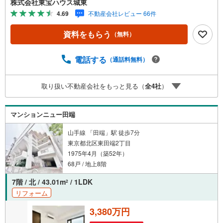
株式会社東宝ハウス城東
産キャンペーン対象店舗】当店で物件を成約するとPayPay
4.69
不動産会社レビュー 66件
ボーナスライトがもらえる「Yahoo！ 不動産 物件ご成約キ
ャンペーン」の対象になります。「資料をもらう」「見学
資料をもらう
（無料）
予約をする」ボタンからお問い合わせください。※必ずYah
oo！ JAPAN IDでログインしてください。※PayPayボーナ
スライトは出金と譲渡はできません。ご案内・詳細な資料
電話する
（通話料無料）
のご請求はお気軽にどうぞ♪お電話でのお問い合わせも常
時受け付けております！■頭金0円からのご購入可能です■
取り扱い不動産会社をもっと見る（
全
4
社
）
（諸費用もOK）お気軽にお問い合わせください。
マンションニュー田端
山手線 「田端」駅 徒歩7分
東京都北区東田端2丁目
1975年4月（築52年）
68戸 / 地上8階
7階 / 北 / 43.01m
/ 1LDK
2
リフォーム
3,380万円