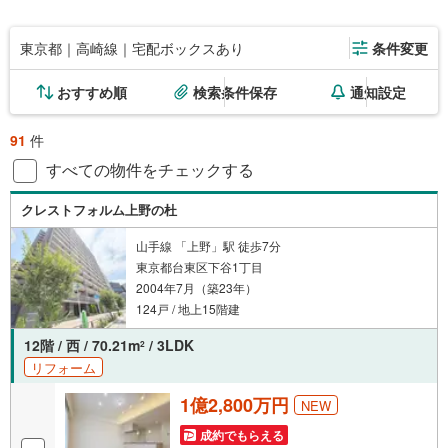
東京都｜高崎線｜宅配ボックスあり
条件変更
おすすめ順
検索条件保存
通知設定
91
件
すべての物件をチェックする
クレストフォルム上野の杜
山手線 「上野」駅 徒歩7分
東京都台東区下谷1丁目
2004年7月（築23年）
124戸 / 地上15階建
12階 / 西 / 70.21m
/ 3LDK
2
リフォーム
1億2,800万円
NEW
成約でもらえる