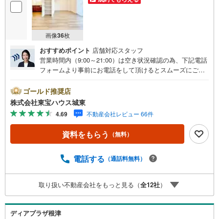
画像
36
枚
おすすめポイント
店舗対応スタッフ
営業時間内（9:00～21:00）は空き状況確認の為、下記電話
フォームより事前にお電話をして頂けるとスムーズにご案
内ができます。▽TOHO HOUSE CLUB▽現時点の未来
カレンダーの作成▽ご購入後もお客様の人生のパートナー
ゴールド推奨店
として暮らしの「安心」を守り続けます。【Yahoo！ 不動
株式会社東宝ハウス城東
産キャンペーン対象店舗】当店で物件を成約するとPayPay
4.69
不動産会社レビュー 66件
ボーナスライトがもらえる「Yahoo！ 不動産 物件ご成約キ
ャンペーン」の対象になります。「資料をもらう」「見学
資料をもらう
（無料）
予約をする」ボタンからお問い合わせください。※必ずYah
oo！ JAPAN IDでログインしてください。※PayPayボーナ
スライトは出金と譲渡はできません。ご案内・詳細な資料
電話する
（通話料無料）
のご請求はお気軽にどうぞ♪お電話でのお問い合わせも常
時受け付けております！■頭金0円からのご購入可能です■
取り扱い不動産会社をもっと見る（
全
12
社
）
（諸費用もOK）お気軽にお問い合わせください。
ディアプラザ根津