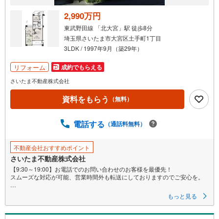
取
る
2,990万円
・
東武野田線 「北大宮」駅 徒歩8分
条
埼玉県さいたま市大宮区土手町1丁目
件
3LDK / 1997年9月（築29年）
を
マ
リフォーム
成約でもらえる
イ
さいたま不動産株式会社
ペ
資料をもらう
ー
（無料）
ジ
に
電話する
（通話料無料）
保
存
不動産会社おすすめポイント
す
さいたま不動産株式会社
る
【9:30～19:00】お電話でのお問い合わせのお客様を最優先！
スムーズな対応が可能、営業時間外も転送にしておりますのでご安心を。
■新規で内装リフォーム済みですので当日内覧可能！
もっと見る
■南・西・北と開放感溢れる角部屋。見晴らし良好です。