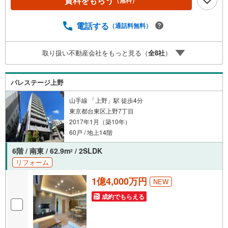
資料をもらう
予約をする」ボタンからお問い合わせください。※必ずYah
oo！ JAPAN IDでログインしてください。※PayPayボーナ
スライトは出金と譲渡はできません。ご案内・詳細な資料
電話する
（通話料無料）
のご請求はお気軽にどうぞ♪お電話でのお問い合わせも常
時受け付けております！■頭金0円からのご購入可能です■
取り扱い不動産会社をもっと見る（
全
8
社
）
（諸費用もOK）お気軽にお問い合わせください。
パレステージ上野
山手線 「上野」駅 徒歩4分
東京都台東区上野7丁目
2017年1月（築10年）
60戸 / 地上14階
6階 / 南東 / 62.9m
/ 2SLDK
2
リフォーム
1億4,000万円
NEW
成約でもらえる