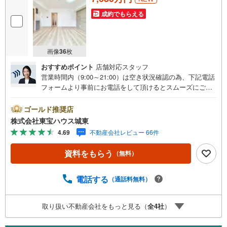
成約でもらえる
画像
36
枚
おすすめポイント
店舗対応スタッフ
営業時間内（9:00～21:00）は空き状況確認の為、下記電話
フォームより事前にお電話をして頂けるとスムーズにご案
内ができます。▽TOHO HOUSE CLUB▽現時点の未来
カレンダーの作成▽ご購入後もお客様の人生のパートナー
ゴールド推奨店
として暮らしの「安心」を守り続けます。【Yahoo！ 不動
株式会社東宝ハウス城東
産キャンペーン対象店舗】当店で物件を成約するとPayPay
4.69
不動産会社レビュー 66件
ボーナスライトがもらえる「Yahoo！ 不動産 物件ご成約キ
ャンペーン」の対象になります。「資料をもらう」「見学
資料をもらう
（無料）
予約をする」ボタンからお問い合わせください。※必ずYah
oo！ JAPAN IDでログインしてください。※PayPayボーナ
スライトは出金と譲渡はできません。ご案内・詳細な資料
電話する
（通話料無料）
のご請求はお気軽にどうぞ♪お電話でのお問い合わせも常
時受け付けております！■頭金0円からのご購入可能です■
取り扱い不動産会社をもっと見る（
全
4
社
）
（諸費用もOK）お気軽にお問い合わせください。