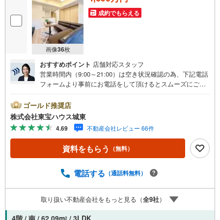
成約でもらえる
画像
36
枚
おすすめポイント
店舗対応スタッフ
営業時間内（9:00～21:00）は空き状況確認の為、下記電話
フォームより事前にお電話をして頂けるとスムーズにご案
内ができます。▽TOHO HOUSE CLUB▽現時点の未来
カレンダーの作成▽ご購入後もお客様の人生のパートナー
ゴールド推奨店
として暮らしの「安心」を守り続けます。【Yahoo！ 不動
株式会社東宝ハウス城東
産キャンペーン対象店舗】当店で物件を成約するとPayPay
4.69
不動産会社レビュー 66件
ボーナスライトがもらえる「Yahoo！ 不動産 物件ご成約キ
ャンペーン」の対象になります。「資料をもらう」「見学
資料をもらう
（無料）
予約をする」ボタンからお問い合わせください。※必ずYah
oo！ JAPAN IDでログインしてください。※PayPayボーナ
スライトは出金と譲渡はできません。ご案内・詳細な資料
電話する
（通話料無料）
のご請求はお気軽にどうぞ♪お電話でのお問い合わせも常
時受け付けております！■頭金0円からのご購入可能です■
取り扱い不動産会社をもっと見る（
全
9
社
）
（諸費用もOK）お気軽にお問い合わせください。
4階 / 南 / 62.09m
/ 3LDK
2