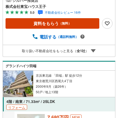
シルバー推奨店
学希望のお客様:右上の「室内・現地を見学する」をクリッ
株式会社東宝ハウス王子
クして下さい。資料請求希望のお客様:右上の「資料をもら
5.0
不動産会社レビュー 16件
う」をクリックして下さい。【東宝ハウス王子のポイン
ト】（1）不動産のご提案から資金計画・ライフシミュレー
資料をもらう
（無料）
ションのご相談・無理のないライフプラン、提携による低
金利住宅ローンのご提案、購入前に知る「購入後の家族の
生活」を「未来カレンダー」で見える化します。（2）ご購
電話する
（通話料無料）
入後から始まる「専属FPによるファイナンシャルライフサ
ポート」・漠然としたキャッシュフローのグラフ化、効果
取り扱い不動産会社をもっと見る（
全
1
社
）
的な生命保険の見直し、繰り上げ返済の効果的なタイミン
グなどご提案させて頂きます。■ご案内方法ご自宅へお迎
え・最寄駅等でお待ち合わせ、弊社へのご来社など、ご相
グランドハイツ田端
談くださいませ。■お車の無料提携駐車場がございます。
京浜東北線 「田端」駅 徒歩12分
東京都荒川区西尾久4丁目
2000年9月（築26年）
50戸 / 地上13階
4階 / 南東 / 71.33m
/ 2SLDK
2
リフォーム
7,680万円
NEW