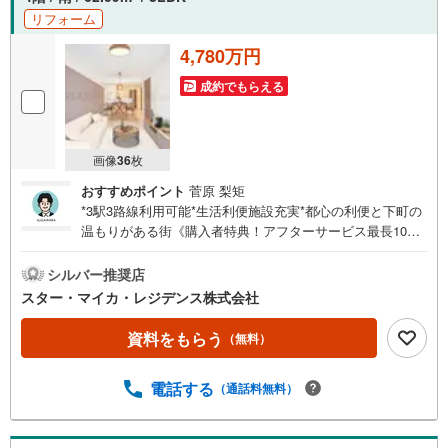
リフォーム
4,780万円
成約でもらえる
画像
36
枚
おすすめポイント
菅原 梨矩
*3駅3路線利用可能*生活利便施設充実*都心の利便と下町の
温もりがある街《購入者特典！アフターサービス最長10年
に延長》・弊社より本物件をご購入いただいた限定で、給
排水設備・水廻りなどのアフターサービス期間を“2年→最
シルバー推奨店
長10年”に延長いたします。詳細はお問い合わせください。
スター・マイカ・レジデンス株式会社
※本特典は、予告なく変更または終了する場合がございま
す。【弊社について】弊社は、スター・マイカ・ホールデ
資料をもらう
（無料）
ィングス（東証プライム上場）のグループ会社です。【営
業時間 9:30～18:30】定休日:火・水・祝日当日の見学も
電話する
（通話料無料）
可能です。人気物件には特に問い合わせが集中するため、
お早めにお電話ください。上記時間はお電話が繋がりやす
くなっております。----Yahoo！ 不動産キャンペーン対象店