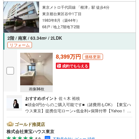
東京メトロ千代田線 「根津」駅 徒歩4分
東京都台東区谷中1丁目
1983年8月（築44年）
68戸 / 地上7階地下2階
2階 / 南東 / 63.34m
/ 2LDK
2
リフォーム
8,399万円
価格更新
成約でもらえる
画像
36
枚
おすすめポイント
佐々木 裕枝
■頭金0円からのご購入可能です■（諸費用もOK）【東宝ハ
ウス東京】提携住宅ローン×低金利×保障付帯【Yahoo！ 不
動産キャンペーン対象店舗】当店で物件を成約するとPayP
ayボーナスライトがもらえる「Yahoo！ 不動産 物件ご成約
ゴールド推奨店
キャンペーン」の対象になります。「資料をもらう」「見
株式会社東宝ハウス東京
学予約をする」ボタンからお問い合わせください。※必ずY
5.0
不動産会社レビュー 15件