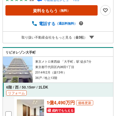
ahoo！ JAPAN IDでログインしてください。※PayPayボー
ナスライトは出金と譲渡はできません。ご案内・詳細な資
資料をもらう
（無料）
料のご請求はお気軽にどうぞ♪お電話でのお問い合わせも
常時受け付けております！お気軽にお問い合わせくださ
い。
電話する
（通話料無料）
取り扱い不動産会社をもっと見る（
全
3
社
）
リビオレゾン大手町
東京メトロ東西線 「大手町」駅 徒歩7分
東京都千代田区内神田1丁目
2014年2月（築13年）
36戸 / 地上13階
6階 / 西 / 50.15m
/ 2LDK
2
リフォーム
1億4,490万円
価格更新
成約でもらえる