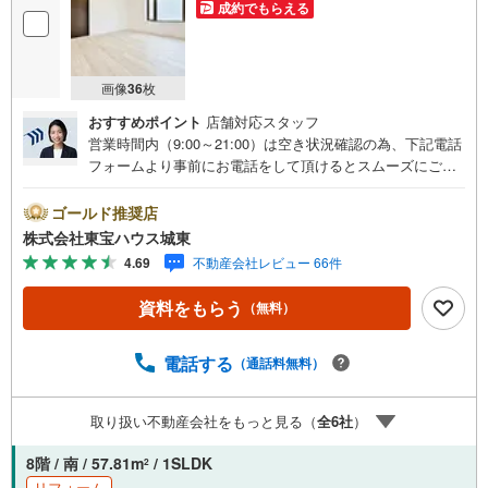
成約でもらえる
画像
36
枚
おすすめポイント
店舗対応スタッフ
営業時間内（9:00～21:00）は空き状況確認の為、下記電話
フォームより事前にお電話をして頂けるとスムーズにご案
内ができます。▽TOHO HOUSE CLUB▽現時点の未来
カレンダーの作成▽ご購入後もお客様の人生のパートナー
ゴールド推奨店
として暮らしの「安心」を守り続けます。【Yahoo！ 不動
株式会社東宝ハウス城東
産キャンペーン対象店舗】当店で物件を成約するとPayPay
4.69
不動産会社レビュー 66件
ボーナスライトがもらえる「Yahoo！ 不動産 物件ご成約キ
ャンペーン」の対象になります。「資料をもらう」「見学
資料をもらう
（無料）
予約をする」ボタンからお問い合わせください。※必ずYah
oo！ JAPAN IDでログインしてください。※PayPayボーナ
スライトは出金と譲渡はできません。ご案内・詳細な資料
電話する
（通話料無料）
のご請求はお気軽にどうぞ♪お電話でのお問い合わせも常
時受け付けております！■頭金0円からのご購入可能です■
取り扱い不動産会社をもっと見る（
全
6
社
）
（諸費用もOK）お気軽にお問い合わせください。
8階 / 南 / 57.81m
/ 1SLDK
2
リフォーム