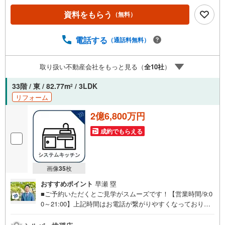
で断られた」「借入がある」方も独自審査で多数承認！優
資料をもらう
（無料）
遇金利と各種手数料0円でお得に。（2）【未来カレンダー
で資金の不安ゼロへ】専用ソフトで将来の家計を無料シミ
ュレーション。「月々いくらなら安心か」をプロが明確に
電話する
（通話料無料）
します。（3）【ご購入後の生涯サポート】売って終わりで
はありません。専属FPがお引渡し後も一生涯お守りしま
取り扱い不動産会社をもっと見る（
全
10
社
）
す。 Yahoo！不動産キャンペーン対象店舗 当店でのご成約
でPayPayボーナスがもらえるキャンペーン対象です！※必
33階 / 東 / 82.77m
/ 3LDK
2
ずYahoo！ JAPAN IDでログインの上お問い合わせくださ
リフォーム
い。
2億6,800万円
成約でもらえる
画像
35
枚
おすすめポイント
早瀬 塁
■ご予約いただくとご見学がスムーズです！【営業時間/9:0
0～21:00】上記時間はお電話が繋がりやすくなっておりま
す。人気物件には特に問い合わせが集中するため、お早め
にお電話ください！下記のお申込み方法も可能です！ご見