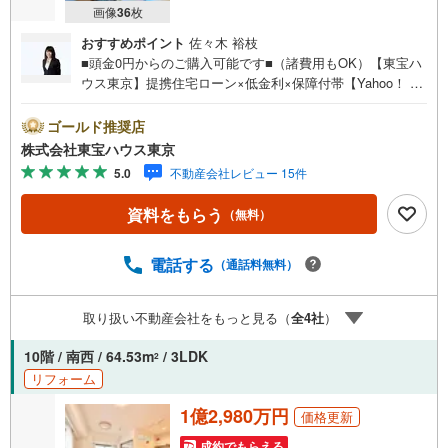
画像
36
枚
おすすめポイント
佐々木 裕枝
■頭金0円からのご購入可能です■（諸費用もOK）【東宝ハ
ウス東京】提携住宅ローン×低金利×保障付帯【Yahoo！ 不
動産キャンペーン対象店舗】当店で物件を成約するとPayP
ayボーナスライトがもらえる「Yahoo！ 不動産 物件ご成約
ゴールド推奨店
キャンペーン」の対象になります。「資料をもらう」「見
株式会社東宝ハウス東京
学予約をする」ボタンからお問い合わせください。※必ずY
5.0
不動産会社レビュー 15件
ahoo！ JAPAN IDでログインしてください。※PayPayボー
ナスライトは出金と譲渡はできません。ご案内・詳細な資
資料をもらう
（無料）
料のご請求はお気軽にどうぞ♪お電話でのお問い合わせも
常時受け付けております！お気軽にお問い合わせくださ
い。
電話する
（通話料無料）
取り扱い不動産会社をもっと見る（
全
4
社
）
10階 / 南西 / 64.53m
/ 3LDK
2
リフォーム
1億2,980万円
価格更新
成約でもらえる