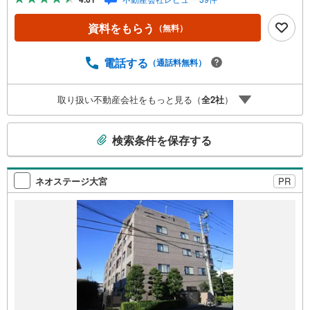
CG加工ホームステイジングサービス。・ 購入者様へ、税
理士による確定申告の無料セミナーをご招待いたします。
資料をもらう
（無料）
◆ご予約に際して◆日時のご希望をお伝えください。（も
ちろん当日でも対応可能です）事前に鍵等の手配や内覧
（居住中物件）の手配が必要な場合がございますのでご容
電話する
（通話料無料）
赦ください。事前にご連絡をいただけると、スムーズなご
案内が可能となりますのでお手数ですがご一報ください。
取り扱い不動産会社をもっと見る（
全
2
社
）
◆物件のご案内は◆弊社へのご来社、お客様宅へのお迎
え・最寄駅での待ち合わせ、物件周辺のコンビニ等でお待
こ
ち合わせなど、ご希望をお伝えください。ご希望条件をお
検索条件を保存する
伝え頂けましたら、ご見学希望物件以外の資料も用意して
の
参ります。もちろん他の物件も併せてご案内させていただ
検
きます。
索
ネオステージ大宮
PR
条
件
で
通
知
を
受
け