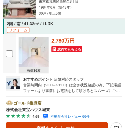
東京都荒川区西尾久8丁目
1984年6月（築43年）
30戸 / 地上5階
2階 / 南 / 41.32m
/ 1LDK
2
リフォーム
2,780万円
成約でもらえる
画像
36
枚
おすすめポイント
店舗対応スタッフ
営業時間内（9:00～21:00）は空き状況確認の為、下記電話
フォームより事前にお電話をして頂けるとスムーズにご案
内ができます。▽TOHO HOUSE CLUB▽現時点の未来
カレンダーの作成▽ご購入後もお客様の人生のパートナー
ゴールド推奨店
として暮らしの「安心」を守り続けます。【Yahoo！ 不動
株式会社東宝ハウス城東
産キャンペーン対象店舗】当店で物件を成約するとPayPay
4.69
不動産会社レビュー 66件
ボーナスライトがもらえる「Yahoo！ 不動産 物件ご成約キ
ャンペーン」の対象になります。「資料をもらう」「見学
（無料）