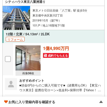
シティハウス東京八重洲通り
■安心のオートロック・エレベーター完備（1F/4F/6F停止階）
≪さいたま不動産よりお客様へ≫
東京メトロ日比谷線 「八丁堀」駅 徒歩3分
【小さな会社ですが経験豊富なスタッフが全力対応！】
東京都中央区新川2丁目
当社スタッフは色々な不動産会社で培ってきた経験実績があります。
2019年10月（築7年）
大手には少ない迅速・丁寧・アットホームがモットーです。
101戸 / 地上16階地下1階
【お買い替えや売却ご検討中のお客様も大歓迎!!】
さいたま市や川口市はもちろん、埼玉県は全域お任せ下さい。
12階 / 北東 / 54.13m
/ 2LDK
2
福島県等の遠方や、事故物件や再建築不可物件の実績もあり。
リフォーム
当社直接の買い取りもしておりますのでご安心下さい！
1億4,990万円
成約でもらえる
画像
36
枚
おすすめポイント
■頭金0円からのご購入可能です■（諸費用もOK）【東宝ハ
ウス東京】提携住宅ローン×低金利×保障付帯【Yahoo！ 不
動産キャンペーン対象店舗】当店で物件を成約するとPayP
ayボーナスライトがもらえる「Yahoo！ 不動産 物件ご成約
ゴールド推奨店
お気に入り登録内容を確認する
キャンペーン」の対象になります。「資料をもらう」「見
株式会社東宝ハウス東京