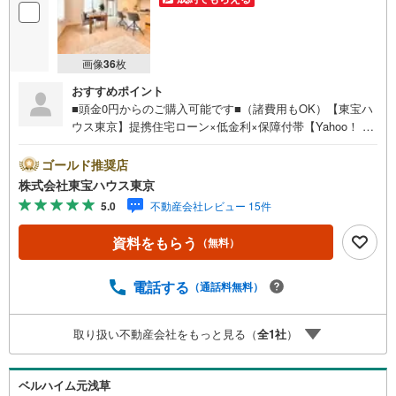
画像
36
枚
おすすめポイント
■頭金0円からのご購入可能です■（諸費用もOK）【東宝ハ
ウス東京】提携住宅ローン×低金利×保障付帯【Yahoo！ 不
動産キャンペーン対象店舗】当店で物件を成約するとPayP
ayボーナスライトがもらえる「Yahoo！ 不動産 物件ご成約
ゴールド推奨店
キャンペーン」の対象になります。「資料をもらう」「見
株式会社東宝ハウス東京
学予約をする」ボタンからお問い合わせください。※必ずY
5.0
不動産会社レビュー 15件
ahoo！ JAPAN IDでログインしてください。※PayPayボー
ナスライトは出金と譲渡はできません。ご案内・詳細な資
資料をもらう
（無料）
料のご請求はお気軽にどうぞ♪お電話でのお問い合わせも
常時受け付けております！お気軽にお問い合わせくださ
い。
電話する
（通話料無料）
取り扱い不動産会社をもっと見る（
全
1
社
）
ベルハイム元浅草