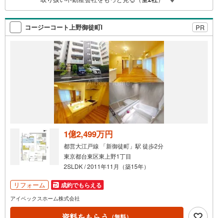
（諸費用もOK）お気軽にお問い合わせください。
コージーコート上野御徒町I
PR
1億2,499万円
都営大江戸線 「新御徒町」駅 徒歩2分
東京都台東区東上野1丁目
2SLDK / 2011年11月（築15年）
リフォーム
成約でもらえる
アイベックスホーム株式会社
資料をもらう
（無料）