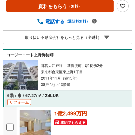
ャンペーン」の対象になります。「資料をもらう」「見学
資料をもらう
（無料）
予約をする」ボタンからお問い合わせください。※必ずYah
oo！ JAPAN IDでログインしてください。※PayPayボーナ
スライトは出金と譲渡はできません。ご案内・詳細な資料
電話する
（通話料無料）
のご請求はお気軽にどうぞ♪お電話でのお問い合わせも常
時受け付けております！■頭金0円からのご購入可能です■
取り扱い不動産会社をもっと見る（
全
8
社
）
（諸費用もOK）お気軽にお問い合わせください。
コージーコート上野御徒町I
都営大江戸線 「新御徒町」駅 徒歩2分
東京都台東区東上野1丁目
2011年11月（築15年）
38戸 / 地上13階建
6階 / 東 / 67.27m
/ 2SLDK
2
リフォーム
1億2,499万円
成約でもらえる