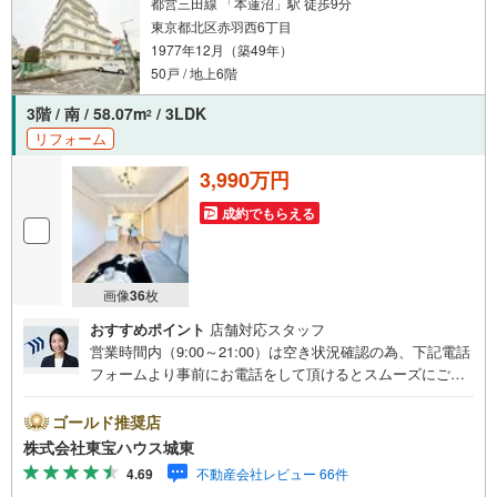
都営三田線 「本蓮沼」駅 徒歩9分
東京都北区赤羽西6丁目
1977年12月（築49年）
50戸 / 地上6階
3階 / 南 / 58.07m
/ 3LDK
2
リフォーム
3,990万円
成約でもらえる
画像
36
枚
おすすめポイント
店舗対応スタッフ
営業時間内（9:00～21:00）は空き状況確認の為、下記電話
フォームより事前にお電話をして頂けるとスムーズにご案
内ができます。▽TOHO HOUSE CLUB▽現時点の未来
カレンダーの作成▽ご購入後もお客様の人生のパートナー
ゴールド推奨店
として暮らしの「安心」を守り続けます。【Yahoo！ 不動
株式会社東宝ハウス城東
産キャンペーン対象店舗】当店で物件を成約するとPayPay
4.69
不動産会社レビュー 66件
ボーナスライトがもらえる「Yahoo！ 不動産 物件ご成約キ