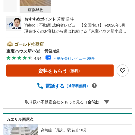
画像
36
枚
おすすめポイント
芳賀 勇斗
Yahoo！不動産 成約者レビュー【全国No.1】 ※2026年5月
現在多くのお客様から選ばれ続ける「東宝ハウス新小岩」
が、圧倒的な実力でお住まい探しをサポートします！■本日
見学OK■営業時間内（9:00～20:00）はお電話でのご連絡が
ゴールド推奨店
スムーズです。ご自宅への送迎・最寄駅でのお待ち合わせ
東宝ハウス新小岩 営業4課
等、お気軽にご相談ください。 選ばれる3つの「圧倒的メ
4.84
不動産会社レビュー 66件
リット」 （1）【業界最低水準の提携住宅ローン】「他社
で断られた」「借入がある」方も独自審査で多数承認！優
資料をもらう
（無料）
遇金利と各種手数料0円でお得に。（2）【未来カレンダー
で資金の不安ゼロへ】専用ソフトで将来の家計を無料シミ
ュレーション。「月々いくらなら安心か」をプロが明確に
電話する
（通話料無料）
します。（3）【ご購入後の生涯サポート】売って終わりで
はありません。専属FPがお引渡し後も一生涯お守りしま
取り扱い不動産会社をもっと見る（
全
3
社
）
す。 Yahoo！不動産キャンペーン対象店舗 当店でのご成約
でPayPayボーナスがもらえるキャンペーン対象です！※必
ずYahoo！ JAPAN IDでログインの上お問い合わせくださ
カエサル西尾久
い。
高崎線 「尾久」駅 徒歩10分