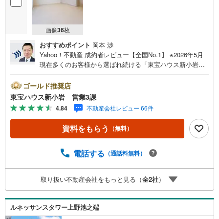
画像
36
枚
おすすめポイント
岡本 渉
Yahoo！不動産 成約者レビュー【全国No.1】 ※2026年5月
現在多くのお客様から選ばれ続ける「東宝ハウス新小岩」
が、圧倒的な実力でお住まい探しをサポートします！■本日
見学OK■営業時間内（9:00～20:00）はお電話でのご連絡が
ゴールド推奨店
スムーズです。ご自宅への送迎・最寄駅でのお待ち合わせ
東宝ハウス新小岩 営業3課
等、お気軽にご相談ください。 選ばれる3つの「圧倒的メ
4.84
不動産会社レビュー 66件
リット」 （1）【業界最低水準の提携住宅ローン】「他社
で断られた」「借入がある」方も独自審査で多数承認！優
資料をもらう
（無料）
遇金利と各種手数料0円でお得に。（2）【未来カレンダー
で資金の不安ゼロへ】専用ソフトで将来の家計を無料シミ
ュレーション。「月々いくらなら安心か」をプロが明確に
電話する
（通話料無料）
します。（3）【ご購入後の生涯サポート】売って終わりで
はありません。専属FPがお引渡し後も一生涯お守りしま
取り扱い不動産会社をもっと見る（
全
2
社
）
す。 Yahoo！不動産キャンペーン対象店舗 当店でのご成約
でPayPayボーナスがもらえるキャンペーン対象です！※必
ずYahoo！ JAPAN IDでログインの上お問い合わせくださ
ルネッサンスタワー上野池之端
い。