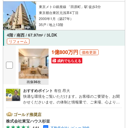
東京メトロ銀座線 「田原町」駅 徒歩3分
東京都台東区元浅草4丁目
2000年1月（築27年）
35戸 / 地上13階
4階 / 南西 / 67.97m
/ 3LDK
2
リフォーム
1億800万円
価格更新
成約でもらえる
画像
36
枚
おすすめポイント
有住 昂大
快適な環境をご覧いただけます。お客様のご要望を、お聞
かせくださいませ。の体制と情報量で、ご来場、心よりお
待ちしております。・ 未来を予測し人生設計から始まる
「未来カレンダー」のご提案。・ 未来に起こるであろうご
ゴールド推奨店
自宅リフォームをオンライン上でご提案「ミラカレクラ
株式会社東宝ハウス杉並
ブ」。・ 不動産売却時、ご自宅を綺麗にかつ瀟洒にさせる
4.61
不動産会社レビュー 39件