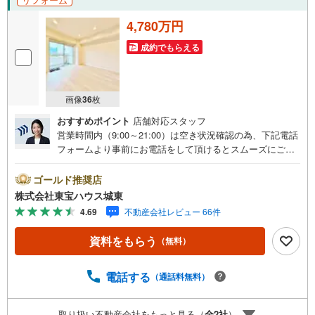
4,780万円
成約でもらえる
画像
36
枚
おすすめポイント
店舗対応スタッフ
営業時間内（9:00～21:00）は空き状況確認の為、下記電話
フォームより事前にお電話をして頂けるとスムーズにご案
内ができます。▽TOHO HOUSE CLUB▽現時点の未来
カレンダーの作成▽ご購入後もお客様の人生のパートナー
ゴールド推奨店
として暮らしの「安心」を守り続けます。【Yahoo！ 不動
株式会社東宝ハウス城東
産キャンペーン対象店舗】当店で物件を成約するとPayPay
4.69
不動産会社レビュー 66件
ボーナスライトがもらえる「Yahoo！ 不動産 物件ご成約キ
ャンペーン」の対象になります。「資料をもらう」「見学
資料をもらう
（無料）
予約をする」ボタンからお問い合わせください。※必ずYah
oo！ JAPAN IDでログインしてください。※PayPayボーナ
スライトは出金と譲渡はできません。ご案内・詳細な資料
電話する
（通話料無料）
のご請求はお気軽にどうぞ♪お電話でのお問い合わせも常
時受け付けております！■頭金0円からのご購入可能です■
取り扱い不動産会社をもっと見る（
全
2
社
）