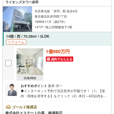
舗----当店で物件を成約するとPayPayボーナスがもらえる
ライオンズタワー赤羽
「Yahoo！不動産物件ご成約キャンペーン」の対象になり
ます。
京浜東北線 「赤羽」駅 徒歩4分
東京都北区赤羽西1丁目
1999年11月（築27年）
147戸 / 地上20階建地下1階
14階 / 西 / 70.28m
/ 3LDK
2
リフォーム
1億980万円
成約でもらえる
画像
36
枚
おすすめポイント
新井 洋一
◆インターネット予約で当日見学が可能です！（1）【室
内・現地を見学する】をクリック（2）本日～4日以内をご
希望の方は、「ご要望・ご質問欄」にご希望日時をご記入
ください。◆10:00～21:00はお電話でのお問い合わせがス
ゴールド推奨店
ムーズです。●赤羽駅徒歩4分●14階西向き角部屋●室内リノ
株式会社エステート白馬 南浦和店