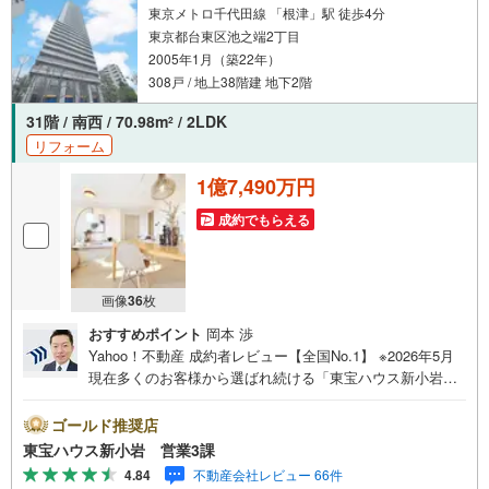
東京メトロ千代田線 「根津」駅 徒歩4分
東京都台東区池之端2丁目
2005年1月（築22年）
308戸 / 地上38階建 地下2階
31階 / 南西 / 70.98m
/ 2LDK
2
リフォーム
1億7,490万円
成約でもらえる
画像
36
枚
おすすめポイント
岡本 渉
Yahoo！不動産 成約者レビュー【全国No.1】 ※2026年5月
現在多くのお客様から選ばれ続ける「東宝ハウス新小岩」
が、圧倒的な実力でお住まい探しをサポートします！■本日
見学OK■営業時間内（9:00～20:00）はお電話でのご連絡が
ゴールド推奨店
スムーズです。ご自宅への送迎・最寄駅でのお待ち合わせ
東宝ハウス新小岩 営業3課
等、お気軽にご相談ください。 選ばれる3つの「圧倒的メ
4.84
不動産会社レビュー 66件
リット」 （1）【業界最低水準の提携住宅ローン】「他社