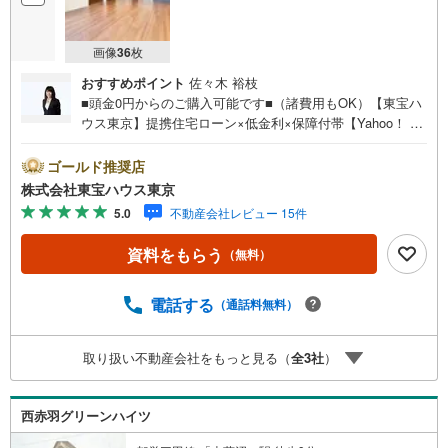
画像
36
枚
おすすめポイント
佐々木 裕枝
■頭金0円からのご購入可能です■（諸費用もOK）【東宝ハ
ウス東京】提携住宅ローン×低金利×保障付帯【Yahoo！ 不
動産キャンペーン対象店舗】当店で物件を成約するとPayP
ayボーナスライトがもらえる「Yahoo！ 不動産 物件ご成約
ゴールド推奨店
キャンペーン」の対象になります。「資料をもらう」「見
株式会社東宝ハウス東京
学予約をする」ボタンからお問い合わせください。※必ずY
5.0
不動産会社レビュー 15件
ahoo！ JAPAN IDでログインしてください。※PayPayボー
ナスライトは出金と譲渡はできません。ご案内・詳細な資
資料をもらう
（無料）
料のご請求はお気軽にどうぞ♪お電話でのお問い合わせも
常時受け付けております！お気軽にお問い合わせくださ
い。
電話する
（通話料無料）
取り扱い不動産会社をもっと見る（
全
3
社
）
西赤羽グリーンハイツ