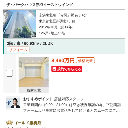
ザ・パークハウス赤羽イーストウイング
京浜東北線 「赤羽」駅 徒歩4分
東京都北区赤羽南1丁目
2012年10月（築14年）
126戸 / 地上15階
2階 / 東 / 60.93m
/ 2LDK
2
リフォーム
8,480万円
価格更新
成約でもらえる
画像
36
枚
おすすめポイント
店舗対応スタッフ
営業時間内（9:00～21:00）は空き状況確認の為、下記電話
フォームより事前にお電話をして頂けるとスムーズにご案
内ができます。▽TOHO HOUSE CLUB▽現時点の未来
カレンダーの作成▽ご購入後もお客様の人生のパートナー
ゴールド推奨店
として暮らしの「安心」を守り続けます。【Yahoo！ 不動