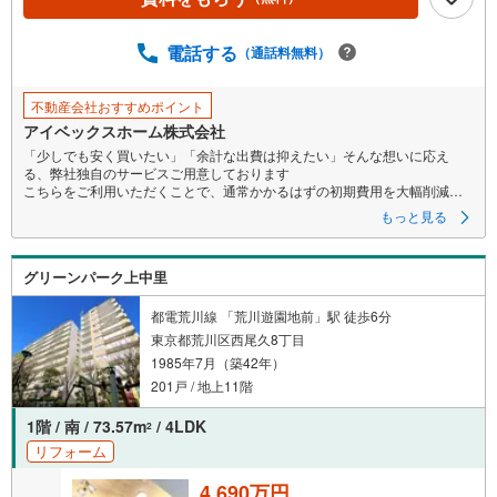
電話する
（通話料無料）
不動産会社おすすめポイント
アイベックスホーム株式会社
「少しでも安く買いたい」「余計な出費は抑えたい」そんな想いに応え
る、弊社独自のサービスご用意しております
こちらをご利用いただくことで、通常かかるはずの初期費用を大幅削減す
ることが可能です！
もっと見る
詳細につきましては、下記のお電話フォームよりご連絡ください。営業時
間:朝10時～19時30分 火曜・水曜日は定休日となります。
現地を見学される場合は「室内・現地を見学する（無料）」ボタンよりご
グリーンパーク上中里
希望の日時をご記入いただけますとスムーズにご案内が可能です。
まずは『いくらお得になるか』だけでも、お気軽にお問い合わせくださ
い！
都電荒川線 「荒川遊園地前」駅 徒歩6分
当日のご案内もご相談を！ご内見は現地お待ち合わせ・現地解散も可能で
東京都荒川区西尾久8丁目
す
1985年7月（築42年）
住宅ローン等のご相談もお気軽にお申し付け下さい！
201戸 / 地上11階
1階 / 南 / 73.57m
/ 4LDK
2
リフォーム
4,690万円