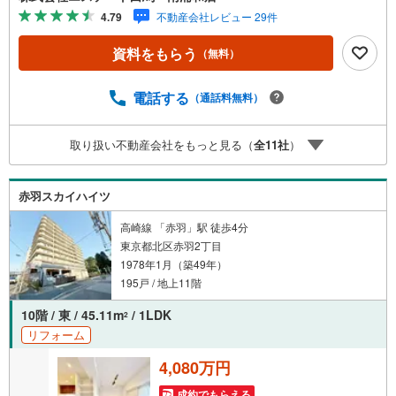
ベーション実施済み【Yahoo！ 不動産キャンペーン対象店
4.79
不動産会社レビュー 29件
舗です】 当店で物件を成約するとPayPayボーナスをプレ
ゼント！◆エステート白馬の5大サポート◆1.FP相談サポ
資料をもらう
（無料）
ート社外のファイナンシャルプランナーと資金相談が無料
2.設備保証の延長サービス新築住宅は2年、中古住宅は半年
の設備修理サービスが無料で付帯3.注文住宅「白馬の家」
電話する
（通話料無料）
高気密・高断熱のフルオーダー住宅「白馬の家」のご提案
可能4.見学時、建築士同行サービス目視検査やリフォーム
取り扱い不動産会社をもっと見る（
全
11
社
）
費用をお伝えするなどの無料サービス5.お引渡し後もしっ
かりサポートCSサポート室がお引渡し後のお悩みもしっか
りサポートします
赤羽スカイハイツ
高崎線 「赤羽」駅 徒歩4分
東京都北区赤羽2丁目
1978年1月（築49年）
195戸 / 地上11階
10階 / 東 / 45.11m
/ 1LDK
2
リフォーム
4,080万円
成約でもらえる