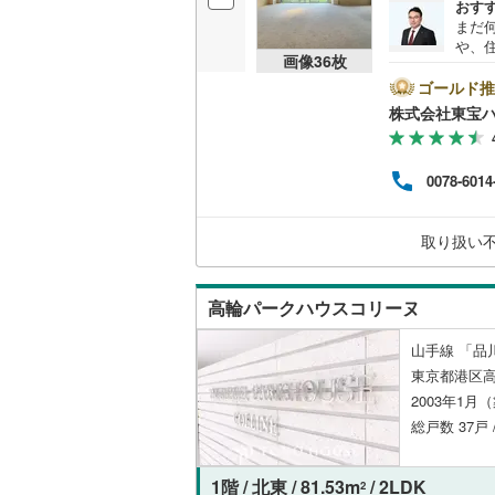
おす
オンライン対
まだ
や、
画像
36
枚
オンライ
は、
ート
ゴールド推
に後
株式会社東宝
い。【
オンライ
ボーナ
にな
0078-6014
ださい
ライ
うぞ
取り扱い
せく
高輪パークハウスコリーヌ
山手線 「品川
東京都港区高
2003年1月
総戸数 37戸
1階 / 北東 / 81.53m
/ 2LDK
2