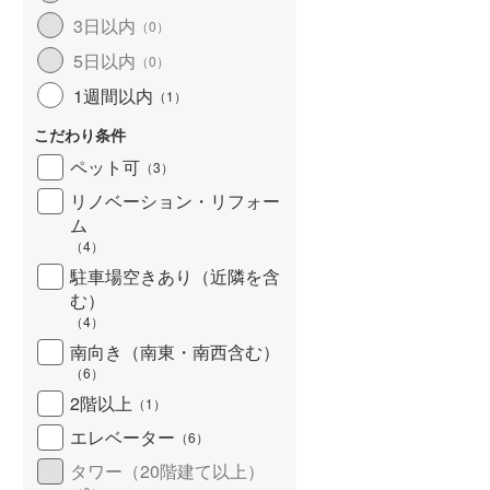
3日以内
（
0
）
5日以内
（
0
）
1週間以内
（
1
）
こだわり条件
ペット可
（
3
）
リノベーション・リフォー
ム
（
4
）
駐車場空きあり（近隣を含
む）
（
4
）
南向き（南東・南西含む）
（
6
）
2階以上
（
1
）
エレベーター
（
6
）
タワー（20階建て以上）