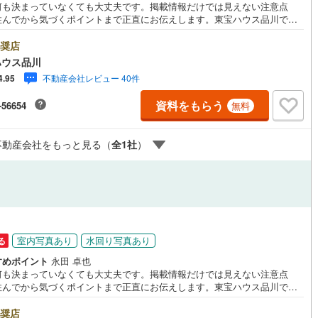
何も決まっていなくても大丈夫です。掲載情報だけでは見えない注意点
(
0
)
三宅島三宅村
(
0
)
住んでから気づくポイントまで正直にお伝えします。東宝ハウス品川で
原線
(
18
)
京王井の頭線
(
20
)
良いことも悪いことも包み隠さずお伝えし、「納得して選ぶ」ためのサポ
丈町
(
0
)
青ヶ島村
(
0
)
を大切にしています。現地でしか分からないリアルな情報も含めて、一緒
奨店
摩線
(
7
)
東急東横線
(
4
)
ルジュサービス
（
0
）
キッズルーム
（
0
）
悔しない住まい探しを進めていきましょう。まずはお気軽にご相談くださ
ハウス品川
Yahoo！ 不動産キャンペーン対象店舗】当店で物件を成約するとPayPay
町線
(
11
)
東急田園都市線
(
18
)
不動産会社レビュー 40件
4.95
スライトがもらえる「Yahoo！ 不動産 物件ご成約キャンペーン」の対象
ります。「資料をもらう」「見学予約をする」ボタンからお問い合わせく
谷線
(
9
)
東急目黒線
(
2
)
資料をもらう
-56654
無料
。※必ずYahoo！ JAPAN IDでログインしてください。※PayPayボーナス
2
）
オール電化
（
0
）
トは出金と譲渡はできません。ご案内・詳細な資料のご請求はお気軽にど
線
(
3
)
都電荒川線
(
10
)
♪お電話でのお問い合わせも常時受け付けております！お気軽にお問い合わ
不動産会社をもっと見る（
全
1
社
）
ださい。
め
(
0
)
都営日暮里・舎人ライナー
(
6
)
全体
レール
(
9
)
埼玉高速鉄道
(
0
)
リー住宅
（
3
）
室内写真あり
水回り写真あり
る
ダイニング15畳以上
すめポイント
永田 卓也
何も決まっていなくても大丈夫です。掲載情報だけでは見えない注意点
住んでから気づくポイントまで正直にお伝えします。東宝ハウス品川で
良いことも悪いことも包み隠さずお伝えし、「納得して選ぶ」ためのサポ
を大切にしています。現地でしか分からないリアルな情報も含めて、一緒
奨店