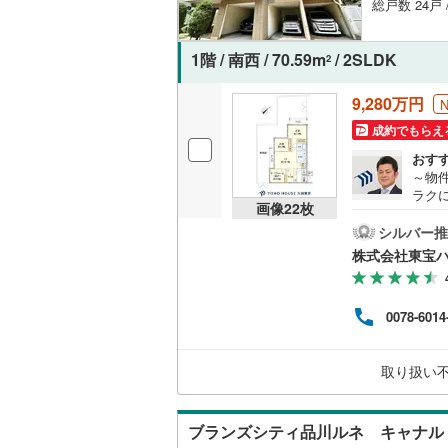
総戸数 24戸 
1階 / 南西 / 70.59m
/ 2SLDK
2
9,280万円
成約でもらえ
おす
～物
ラク
画像
22
枚
較や
トや所
シルバー推
索で
株式会社東宝ハ
員サー
ラン
ます
0078-6014
ラン
た」
ご予
取り扱い
「希
を心
ブランズシティ品川ルネ キャナル