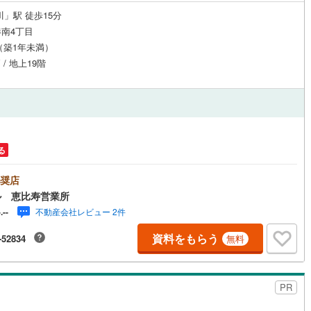
川」駅 徒歩15分
南4丁目
月（築1年未満）
 / 地上19階
円
る
奨店
ル 恵比寿営業所
不動産会社レビュー 2件
-.--
資料をもらう
-52834
無料
PR