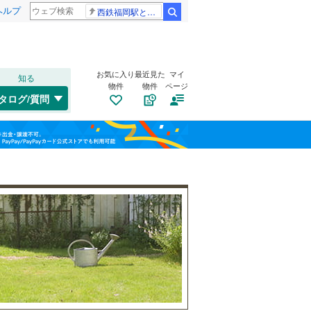
ヘルプ
西鉄福岡駅と薬院駅の構内で不適切音声
検索
お気に入り
最近見た
マイ
知る
物件
物件
ページ
高崎線
(
5
)
タログ/質問
総武本線
(
4
)
港区
(
10
)
福島
渋谷区
(
6
)
山手線
(
18
)
栃木
群馬
山梨
板橋区
(
19
)
横浜線
(
11
)
江東区
自転車置き場
(
6
)
（
5
）
青梅線
(
17
)
葛飾区
バイク置き場
(
8
)
（
1
）
京浜東北線
(
21
)
杉並区
防犯カメラ
(
16
)
（
5
）
総武線
(
29
)
和歌山
目黒区
(
3
)
山形新幹線
(
1
)
東海道新幹線
(
6
)