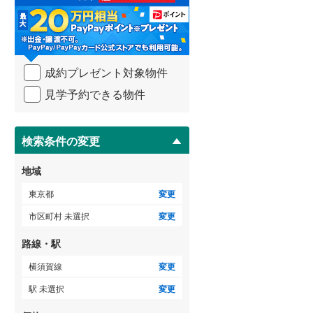
る
御蔵島村
(
0
)
小田急小田原線
(
16
)
・
条
小笠原村
(
0
)
東急多摩川線
(
1
)
件
ゲストルーム
（
0
）
を
東急池上線
(
8
)
成約プレゼント対象物件
マ
イ
見学予約できる物件
京急本線
(
11
)
ペ
ＴＶモニタ付インターホン
ー
東京モノレール
(
2
)
ジ
（
5
）
に
検索条件の変更
東京臨海高速鉄道りんかい線
(
1
)
保
存
地域
す
る
東京都
変更
市区町村 未選択
変更
路線・駅
横須賀線
変更
駅 未選択
変更