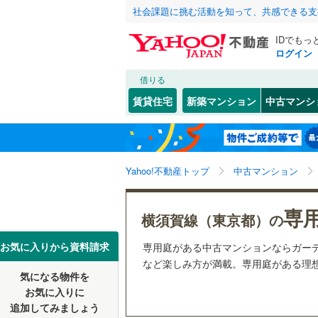
社会課題に挑む活動を知って、共感できる支
IDでもっ
ログイン
借りる
北海道
JR
北海道
東北本線
(
こだわり条件
リフォーム、
賃貸住宅
新築マンション
中古マンシ
湘南新宿
リノベー
東京23区
千代田区
東北
青森
(
6
)
（
4
）
(
0
)
(
0
)
(
6
新宿区
(
1
京葉線
(
1
)
関東
東京
Yahoo!不動産トップ
中古マンション
共用設備
豊島区
(
3
南武線
(
7
)
台東区
宅配ボッ
(
1
信越・北陸
新潟
専
横須賀線
(
横須賀線（東京都）の
荒川区
トランク
(
3
五日市線
(
東海
愛知
お気に入りから資料請求
専用庭がある中古マンションならガー
江戸川区
駐車場空
など楽しみ方が満載。専用庭がある理想
常磐線（
気になる物件を
（
4
）
近畿
大阪
練馬区
(
2
東北新幹
お気に入りに
追加してみましょう
管理・管理規
大田区
(
9
秋田新幹