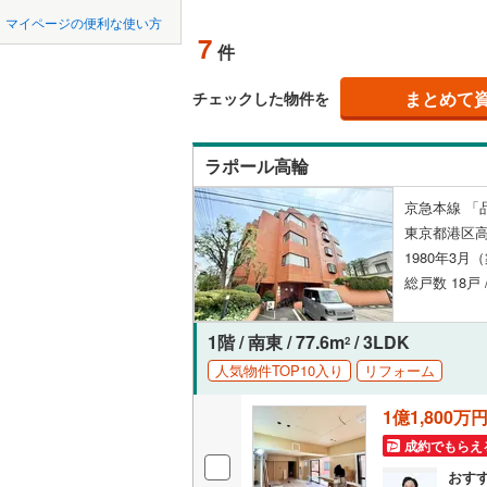
中国
鳥取
マイページの便利な使い方
ペット可
7
件
東京23区以外
八王子市
地下鉄
東京メト
四国
徳島
配置、向き、
三鷹市
(
6
まとめて
東京メト
チェックした物件を
九州・沖縄
福岡
角住戸
（
昭島市
(
2
東京メト
ラポール高輪
小金井市
東京メト
階下に住
京急本線 「品
東村山市
都営新宿
0
0
0
0
0
0
東京都港区高
該当物件
該当物件
該当物件
該当物件
該当物件
該当物件
件
件
件
件
件
件
構造・規模・
福生市
(
2
1980年3月
私鉄・その他
つくばエ
総戸数 18戸 
清瀬市
耐震構造
(
1
京成金町
多摩市
大規模（
(
5
1階 / 南東 / 77.6m
/ 3LDK
2
東武亀戸
（
1
）
人気物件TOP10入り
リフォーム
あきる野
西武有楽
1億1,800万
立地
西多摩郡
西武多摩
成約でもらえ
大島町
(
0
最寄りの
西武山口
おす