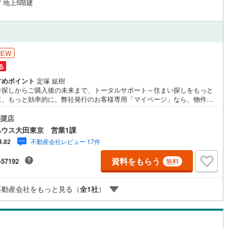
/ 地上5階建
NEW
る
すめポイント
定塚 紘樹
件探しからご購入後の未来まで、トータルサポート～住まい探しをもっと
に、もっと効率的に。弊社発行のお客様専用「マイページ」なら、物件比
内見予約、周辺環境のチェックまでスマホで完結。よく行く場所へのルー
要時間がわかる「Door to Door機能」で、通勤・通学時間もスムーズに検
奨店
きます。東宝ハウス大田東京では、物件のご紹介にとどまらず、独自の会
ウス大田東京 営業1課
ビス「TOHO HOUSE CLUB」や「未来カレンダー」を活用したライフプ
不動産会社レビュー 17件
4.82
ニングを通じて、ご入居後もお客様の安心と豊かな暮らしに寄り添い続け
。 各種ご相談も承っております。 住宅ローンのご相談 FPによるライフプ
資料をもらう
-57192
無料
のシミュレーションお電話よりお問い合わせの際は「Yahoo！不動産を見
とお伝え下さい。【資料をもらう】【室内・現地を見学する】ボタンより
約いただくとご見学がスムーズにご案内できます。お客様のお住まいへの
不動産会社をもっと見る（
全
1
社
）
望」を形にするべく全力でお手伝いさせていただきます。お会いできる日
待ちにしております。