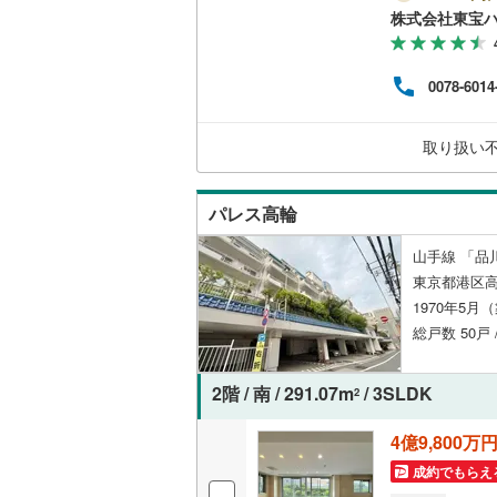
に後
株式会社東宝
い。【
独立型キ
ボーナ
にな
0078-6014
浴室
ださい
ライ
うぞ
浴室乾燥
取り扱い
せく
バルコニー、
パレス高輪
ルーフバ
山手線 「品
東京都港区高
収納
1970年5月
総戸数 50戸 
ウォーク
（
5
）
2階 / 南 / 291.07m
/ 3SLDK
2
販売、価格、
4億9,800万
即入居可
成約でもらえ