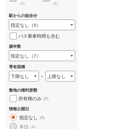
（
0
）
（
0
）
駅からの徒歩分
指定なし
（
0
）
詳しく見る
バス乗車時間も含む
築年数
指定なし
（
7
）
専有面積
下限なし
上限なし
~
敷地の権利形態
所有権のみ
（
7
）
情報公開日
指定なし
（
7
）
本日
（
0
）