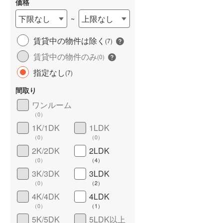
価格
下限なし
上限なし
~
賃貸中の物件は除く
(
7
)
賃貸中の物件のみ
(
0
)
指定なし
(
7
)
間取り
ワンルーム
ワイドバルコニー
（
1
）
（
0
）
1K/1DK
1LDK
（
0
）
（
0
）
2K/2DK
2LDK
（
0
）
（
4
）
3K/3DK
3LDK
（
0
）
（
2
）
4K/4DK
4LDK
（
0
）
（
1
）
5K/5DK
5LDK以上