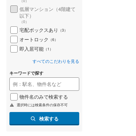
（
0
）
低層マンション（4階建て
以下）
（
0
）
宅配ボックスあり
（
3
）
オートロック
（
6
）
即入居可能
（
1
）
すべてのこだわりを見る
キーワードで探す
物件名のみで検索する
選択時には検索条件の保存不可
検索する