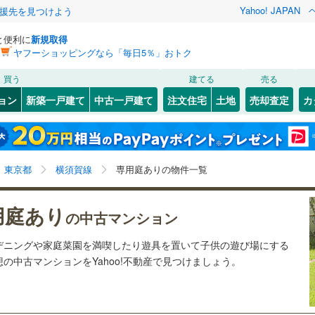
Yahoo! JAPAN
援先を見つけよう
と便利に
新規取得
ヤフーショッピングなら「毎日5％」おトク
検索条件を保存しました
買う
建てる
売る
5
)
常磐線
(
10
)
リノベーション
ョン
新築一戸建て
中古一戸建て
注文住宅
土地
売却査定
カ
この検索条件の新着物件通知は、
マイページ
から設定できます。
ライン（宇都宮～逗子）
湘南新宿ライン（前橋～小田原）
ション・リフォーム
築古・築30年以上
（
4
）
(
0
)
中央区
(
0
)
岩手
宮城
秋田
山形
(
5
)
)
(
1
)
3
)
文京区
(
6
)
東海道本線
(
6
)
東京都、横須賀線、専用庭
神奈川
埼玉
千葉
茨城
東京都
横須賀線
専用庭ありの物件一覧
)
北区
(
9
)
武蔵野線
(
3
)
クスあり
)
（
3
）
墨田区
24時間ゴミ出し可
(
3
)
（
3
）
長野
富山
石川
福井
用庭あり
7
)
中央本線（JR東日本）
(
39
)
の中古マンション
検索条件を保存する
ルーム
)
（
0
）
足立区
エレベーター
(
22
)
（
6
）
2
)
八高線
(
6
)
閉じる
閉じる
お気に入りリストを見る
お気に入りリストを見る
閉じる
閉じる
岐阜
静岡
三重
デニングや家庭菜園を満喫したり遊具を置いて子供の遊び場にする
きあり（近隣を含む）
(
4
)
中野区
オートロック
(
4
)
（
6
）
マイページ
の中古マンションをYahoo!不動産で見つけましょう。
各駅停車）
(
13
)
埼京線
(
9
)
兵庫
京都
滋賀
奈良
3
)
品川区
(
4
)
線
(
1
)
上越新幹線
(
1
)
約
)
世田谷区
(
21
)
線
(
1
)
北陸新幹線
(
1
)