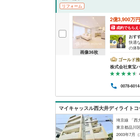
リフォーム
2億3,900万
成約でもらえ
おす
快適
の体
画像
36
枚
設計
リフ
ゴールド推
自宅
株式会社東宝
者様
に際
す）
0078-6014
ので
とな
来社
お待
マイキャッスル西大井ディライトコ
ら、
てご
埼京線 「西
東京都品川区
2003年7月