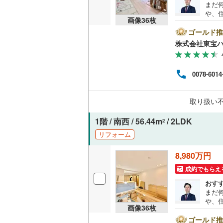
まだ
神津島村
や、
京王相模
共用施設
画像
36
枚
は、
八丈島八
ート
ゴールド推
小田急多
コンシェ
に後
株式会社東宝
い。【
東急大井
ボーナ
設備
にな
東急世田
0078-6014
ださい
床暖房
（
ライ
京急空港
うぞ
取り扱い
せく
ゆりかも
間取り、居室
1階 / 南西 / 56.44m
/ 2LDK
2
多摩モノ
リフォーム
バリアフ
8,980万円
LD
成約でもらえ
リビング
おす
まだ
（
2
）
や、
画像
36
枚
は、
キッチン
ート
ゴールド推