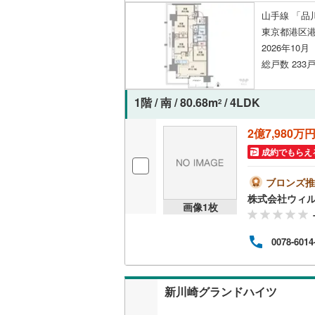
山手線 「品
東京都港区港
2026年10
総戸数 233戸
1階 / 南 / 80.68m
/ 4LDK
2
2億7,980万
成約でもらえ
ブロンズ推
株式会社ウィ
画像
1
枚
0078-6014
新川崎グランドハイツ