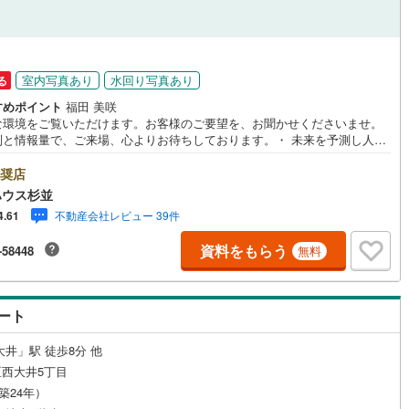
円
室内写真あり
水回り写真あり
る
すめポイント
福田 美咲
な環境をご覧いただけます。お客様のご要望を、お聞かせくださいませ。
制と情報量で、ご来場、心よりお待ちしております。・ 未来を予測し人生
から始まる「未来カレンダー」のご提案。・ 未来に起こるであろうご自宅
ォームをオンライン上でご提案「ミラカレクラブ」。・ 不動産売却時、ご
奨店
を綺麗にかつ瀟洒にさせるCG加工ホームステイジングサービス。・ 購入
ハウス杉並
へ、税理士による確定申告の無料セミナーをご招待いたします。◆ご予約
不動産会社レビュー 39件
4.61
して◆日時のご希望をお伝えください。（もちろん当日でも対応可能で
事前に鍵等の手配や内覧（居住中物件）の手配が必要な場合がございます
資料をもらう
-58448
無料
ご容赦ください。事前にご連絡をいただけると、スムーズなご案内が可能
りますのでお手数ですがご一報ください。◆物件のご案内は◆弊社へのご
、お客様宅へのお迎え・最寄駅での待ち合わせ、物件周辺のコンビニ等で
ち合わせなど、ご希望をお伝えください。ご希望条件をお伝え頂けました
ート
ご見学希望物件以外の資料も用意して参ります。もちろん他の物件も併せ
案内させていただきます。
大井」駅 徒歩8分 他
西大井5丁目
（築24年）