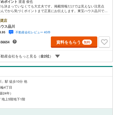
すめポイント
渡邉 俊也
応
何も決まっていなくても大丈夫です。掲載情報だけでは見えない注意点
住んでから気づくポイントまで正直にお伝えします。東宝ハウス品川で
ン内見(相談)可
（
5
）
IT重説可
（
4
）
良いことも悪いことも包み隠さずお伝えし、「納得して選ぶ」ためのサポ
を大切にしています。現地でしか分からないリアルな情報も含めて、一緒
奨店
悔しない住まい探しを進めていきましょう。まずはお気軽にご相談くださ
ハウス品川
Yahoo！ 不動産キャンペーン対象店舗】当店で物件を成約するとPayPay
ン対応とは？
不動産会社レビュー 40件
4.95
スライトがもらえる「Yahoo！ 不動産 物件ご成約キャンペーン」の対象
ります。「資料をもらう」「見学予約をする」ボタンからお問い合わせく
資料をもらう
-56654
無料
。※必ずYahoo！ JAPAN IDでログインしてください。※PayPayボーナス
トは出金と譲渡はできません。ご案内・詳細な資料のご請求はお気軽にど
♪お電話でのお問い合わせも常時受け付けております！お気軽にお問い合わ
不動産会社をもっと見る（
全
2
社
）
ださい。
」駅 徒歩10分 他
輪4丁目
（築24年）
 / 地上5階地下1階