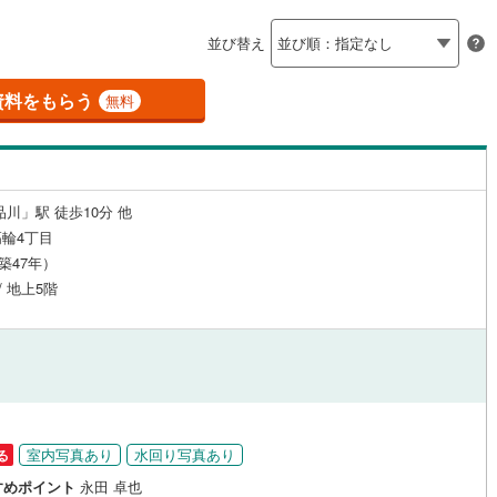
島根
岡山
広島
山口
（
3
）
24時間有人管理
（
0
）
並び替え
(
14
)
立川市
(
3
)
ロ銀座線
(
5
)
東京メトロ丸ノ内線
(
18
)
香川
愛媛
高知
保存した条件を見る
建ち方、日当たり
)
青梅市
(
7
)
資料をもらう
ロ日比谷線
(
6
)
東京メトロ東西線
(
22
)
無料
佐賀
長崎
熊本
大分
4
）
南向き（南東・南西含む）
)
調布市
(
7
)
ロ有楽町線
(
28
)
東京メトロ半蔵門線
(
7
)
（
6
）
(
3
)
小平市
(
6
)
ロ副都心線
(
23
)
都営浅草線
(
12
)
戸なし
（
3
）
メゾネット
（
0
）
川」駅 徒歩10分 他
(
4
)
国分寺市
(
1
)
線
(
10
)
都営大江戸線
(
22
)
この条件で検索する
この条件で検索する
この条件で検索する
この条件で検索する
この条件で検索する
この条件で検索する
市区町村以下を選択
市区町村を選択す
駅を選択する
輪4丁目
施工・品質・工法関連
)
狛江市
(
1
)
（築47年）
クスプレス
(
10
)
京成本線
(
11
)
/ 地上5階
（
)
4
）
東久留米市
免震構造
（
(
0
0
）
)
線
(
4
)
北総鉄道北総線
(
3
)
総戸数200以上）
)
稲城市
タワー（20階建て以上）
(
1
)
（
0
）
線
(
2
)
東武東上線
(
22
)
市
(
1
)
西東京市
(
9
)
町線
(
10
)
西武新宿線
(
33
)
円
日の出町
(
0
)
西多摩郡檜原村
(
0
)
湖線
(
7
)
西武多摩川線
(
9
)
室内写真あり
水回り写真あり
る
)
利島村
(
0
)
駅が始発駅
（
2
）
海まで2km以内
（
0
）
線
(
0
)
京王線
(
24
)
すめポイント
永田 卓也