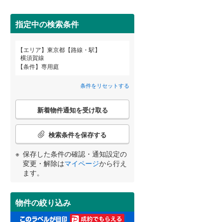
武蔵野市
(
2
)
指定中の検索条件
東京メトロ丸ノ内方南支線
(
2
)
府中市
(
6
)
東京メトロ千代田線
(
24
)
エリア
東京都【路線・駅】
宮崎
鹿児島
沖縄
横須賀線
2階以上
（
1
）
町田市
(
4
)
東京メトロ南北線
(
15
)
条件
専用庭
日野市
(
3
)
都営三田線
(
15
)
条件をリセットする
最上階
（
0
）
国立市
(
1
)
こ
する
る
条件をリセットする
条件をリセットする
条件をリセットする
条件をリセットする
条件をリセットする
条件をリセットする
新着物件通知を受け取る
の
東大和市
(
1
)
検
京成押上線
(
6
)
索
検索条件を保存する
武蔵村山市
制震構造
（
(
0
1
）
)
条
東武伊勢崎線
(
15
)
件
保存した条件の確認・通知設定の
羽村市
低層マンション（4階建て以
(
3
)
で
西武池袋線
(
24
)
変更・解除は
マイページ
から行え
下）
（
0
）
通
ます。
西多摩郡瑞穂町
(
0
)
知
西武国分寺線
(
9
)
を
西多摩郡奥多摩町
(
0
)
受
西武拝島線
(
6
)
物件の絞り込み
け
新島村
(
0
)
小学校まで1km以内
（
1
）
取
京王高尾線
(
6
)