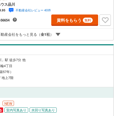
悔しない住まい探しを進めていきましょう。まずはお気軽にご相談くださ
ハウス品川
Yahoo！ 不動産キャンペーン対象店舗】当店で物件を成約するとPayPay
ッチン
（
3
）
対面キッチン
（
5
）
不動産会社レビュー 40件
4.95
スライトがもらえる「Yahoo！ 不動産 物件ご成約キャンペーン」の対象
ります。「資料をもらう」「見学予約をする」ボタンからお問い合わせく
資料をもらう
-56654
無料
。※必ずYahoo！ JAPAN IDでログインしてください。※PayPayボーナス
トは出金と譲渡はできません。ご案内・詳細な資料のご請求はお気軽にど
♪お電話でのお問い合わせも常時受け付けております！お気軽にお問い合わ
機あり
（
6
）
浴室に窓あり
（
1
）
不動産会社をもっと見る（
全
1
社
）
ださい。
庭
ルコニー
（
0
）
専用庭
（
7
）
川」駅 徒歩7分 他
輪4丁目
（築57年）
/ 地上7階
インクローゼット
契約、入居関連など
円
NEW
能
（
1
）
室内写真あり
水回り写真あり
る