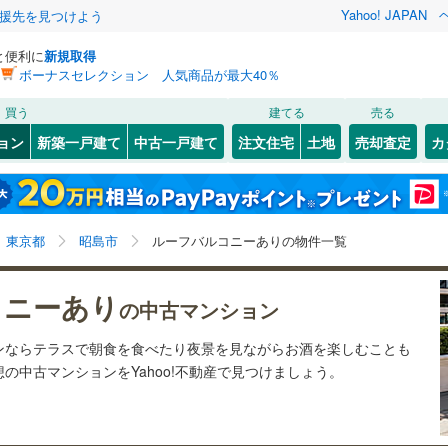
Yahoo! JAPAN
援先を見つけよう
と便利に
新規取得
ボーナスセレクション 人気商品が最大40％
検索条件を保存しました
買う
建てる
売る
0
)
常磐線
(
0
)
リノベーション
ョン
新築一戸建て
中古一戸建て
注文住宅
土地
売却査定
カ
この検索条件の新着物件通知は、
マイページ
から設定できます。
ライン（宇都宮～逗子）
湘南新宿ライン（前橋～小田原）
ション・リフォーム
築古・築30年以上
（
0
）
(
6
)
中央区
(
2
)
岩手
宮城
秋田
山形
(
0
)
6
)
文京区
(
15
)
東海道本線
(
0
)
東京都、昭島市、ルーフバルコニー
神奈川
埼玉
千葉
茨城
東京都
昭島市
ルーフバルコニーありの物件一覧
3
)
北区
(
5
)
武蔵野線
(
0
)
クスあり
)
（
0
）
墨田区
24時間ゴミ出し可
(
5
)
（
0
）
長野
富山
石川
福井
コニーあり
0
)
中央本線（JR東日本）
(
0
)
の中古マンション
検索条件を保存する
ルーム
)
（
0
）
足立区
エレベーター
(
14
)
（
0
）
0
)
八高線
(
0
)
閉じる
閉じる
お気に入りリストを見る
お気に入りリストを見る
閉じる
閉じる
岐阜
静岡
三重
ンならテラスで朝食を食べたり夜景を見ながらお酒を楽しむことも
きあり（近隣を含む）
(
9
)
中野区
オートロック
(
12
)
（
0
）
マイページ
の中古マンションをYahoo!不動産で見つけましょう。
各駅停車）
(
0
)
埼京線
(
0
)
兵庫
京都
滋賀
奈良
3
)
品川区
(
14
)
線
(
0
)
上越新幹線
(
0
)
約
6
)
世田谷区
(
21
)
線
(
0
)
北陸新幹線
(
0
)