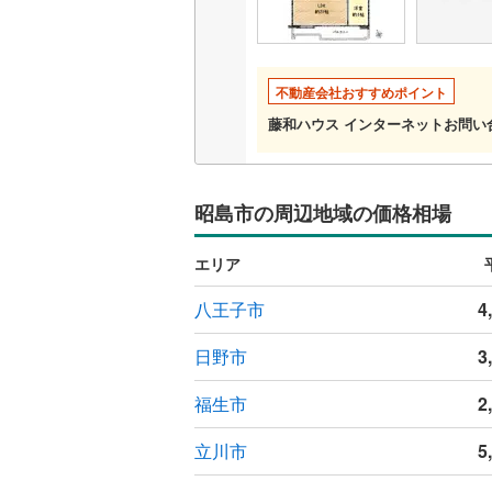
神津島村
京王相模
共用施設
八丈島八
小田急多
コンシェ
不動産会社おすすめポイント
東急大井
藤和ハウス インターネットお問
設備
東急世田
床暖房
（
京急空港
昭島市の周辺地域の価格相場
ゆりかも
間取り、居室
エリア
多摩モノ
バリアフ
八王子市
4
日野市
3
LD
リビング
福生市
2
（
0
）
立川市
5
キッチン