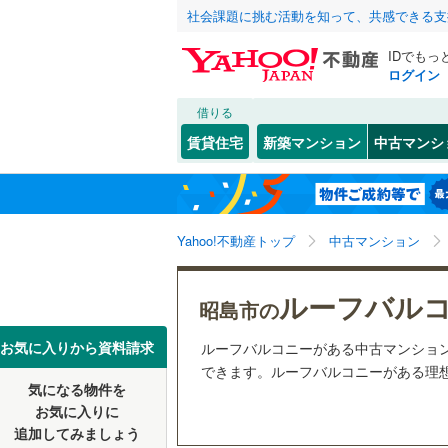
社会課題に挑む活動を知って、共感できる支
IDでもっ
ログイン
借りる
北海道
JR
北海道
東北本線
(
こだわり条件
リフォーム、
賃貸住宅
新築マンション
中古マンシ
湘南新宿
リノベー
東京23区
千代田区
東北
青森
(
0
)
（
0
）
新宿区
(
2
京葉線
(
0
)
関東
東京
Yahoo!不動産トップ
中古マンション
共用設備
豊島区
(
1
南武線
(
0
)
台東区
宅配ボッ
(
5
信越・北陸
新潟
ルーフバル
横須賀線
(
昭島市の
荒川区
トランク
(
5
五日市線
(
東海
愛知
お気に入りから資料請求
ルーフバルコニーがある中古マンショ
江戸川区
駐車場空
できます。ルーフバルコニーがある理想
常磐線（
気になる物件を
（
0
）
近畿
大阪
練馬区
(
1
東北新幹
お気に入りに
追加してみましょう
管理・管理規
大田区
(
1
秋田新幹