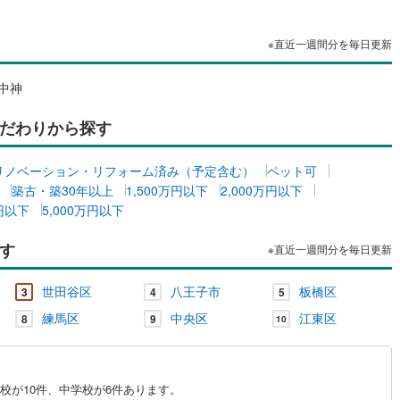
ッチン
（
0
）
対面キッチン
（
0
）
※直近一週間分を毎日更新
中神
機あり
（
0
）
浴室に窓あり
（
0
）
だわりから探す
庭
リノベーション・リフォーム済み（予定含む）
ペット可
ルコニー
（
0
）
専用庭
（
0
）
築古・築30年以上
1,500万円以下
2,000万円以下
万円以下
5,000万円以下
す
※直近一週間分を毎日更新
インクローゼット
世田谷区
八王子市
板橋区
3
4
5
練馬区
中央区
江東区
8
9
10
契約、入居関連など
能
（
0
）
校が10件、中学校が6件あります。