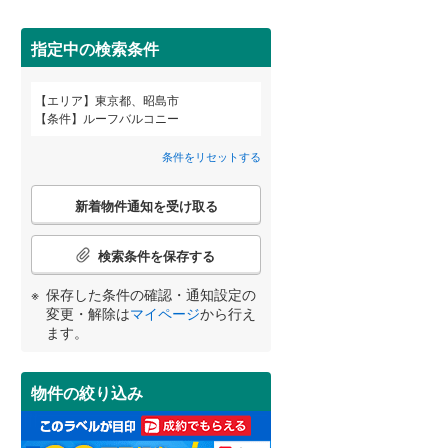
武蔵野市
(
4
)
指定中の検索条件
東京メトロ丸ノ内方南支線
(
0
)
府中市
(
6
)
東京メトロ千代田線
(
0
)
エリア
東京都、昭島市
宮崎
鹿児島
沖縄
条件
ルーフバルコニー
2階以上
（
0
）
町田市
(
3
)
東京メトロ南北線
(
0
)
条件をリセットする
日野市
(
3
)
都営三田線
(
0
)
最上階
（
0
）
こ
国立市
(
2
)
新着物件通知を受け取る
の
する
る
条件をリセットする
条件をリセットする
条件をリセットする
条件をリセットする
条件をリセットする
条件をリセットする
検
東大和市
(
0
)
索
京成押上線
(
0
)
検索条件を保存する
条
武蔵村山市
制震構造
（
(
0
0
）
)
件
東武伊勢崎線
(
0
)
保存した条件の確認・通知設定の
で
羽村市
低層マンション（4階建て以
(
2
)
変更・解除は
マイページ
から行え
通
西武池袋線
(
0
)
ます。
下）
（
0
）
知
西多摩郡瑞穂町
(
0
)
西武国分寺線
(
0
)
を
受
西多摩郡奥多摩町
(
0
)
物件の絞り込み
西武拝島線
(
0
)
け
取
新島村
(
0
)
小学校まで1km以内
（
0
）
京王高尾線
(
0
)
る