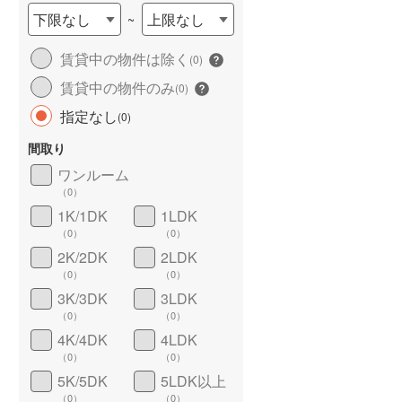
下限なし
上限なし
~
賃貸中の物件は除く
(
0
)
賃貸中の物件のみ
(
0
)
指定なし
(
0
)
間取り
ワンルーム
ワイドバルコニー
（
0
）
（
0
）
1K/1DK
1LDK
（
0
）
（
0
）
2K/2DK
2LDK
（
0
）
（
0
）
3K/3DK
3LDK
（
0
）
（
0
）
4K/4DK
4LDK
（
0
）
（
0
）
5K/5DK
5LDK以上
（
0
）
（
0
）