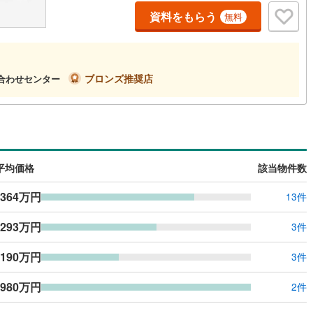
(
0
)
三宅島三宅村
(
0
)
資料をもらう
無料
原線
(
0
)
京王井の頭線
(
0
)
丈町
(
0
)
青ヶ島村
(
0
)
摩線
(
0
)
東急東横線
(
0
)
ルジュサービス
（
0
）
キッズルーム
（
0
）
町線
(
0
)
東急田園都市線
(
0
)
ブロンズ推奨店
い合わせセンター
谷線
(
0
)
東急目黒線
(
0
)
0
）
オール電化
（
0
）
線
(
0
)
都電荒川線
(
0
)
め
(
0
)
都営日暮里・舎人ライナー
(
0
)
全体
平均価格
該当物件数
レール
(
0
)
埼玉高速鉄道
(
0
)
リー住宅
（
0
）
,364万円
13件
,293万円
3件
ダイニング15畳以上
,190万円
3件
,980万円
2件