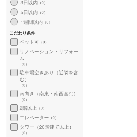
3日以内
（
0
）
5日以内
（
0
）
1週間以内
（
0
）
こだわり条件
ペット可
（
0
）
リノベーション・リフォー
ム
（
0
）
駐車場空きあり（近隣を含
む）
（
0
）
南向き（南東・南西含む）
（
0
）
2階以上
（
0
）
エレベーター
（
0
）
タワー（20階建て以上）
（
0
）