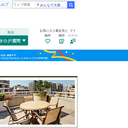
ヘルプ
みんなで大家さん 2881億円
検索
お気に入り
最近見た
マイ
知る
物件
物件
ページ
高崎線
(
0
)
タログ/質問
総武本線
(
0
)
港区
(
17
)
福島
渋谷区
(
25
)
山手線
(
0
)
栃木
群馬
山梨
板橋区
(
23
)
横浜線
(
0
)
江東区
自転車置き場
(
9
)
（
0
）
青梅線
(
0
)
葛飾区
バイク置き場
(
4
)
（
0
）
京浜東北線
(
0
)
杉並区
防犯カメラ
(
19
)
（
0
）
総武線
(
0
)
和歌山
目黒区
(
15
)
山形新幹線
(
0
)
東海道新幹線
(
0
)