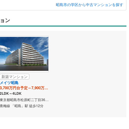
昭島市の学区から中古マンションを探す
応
ン内見(相談)可
（
0
）
IT重説可
（
0
）
ョン
ン対応とは？
新築マンション
メイツ昭島
3,700万円台予定～7,900万円台予定
2LDK～4LDK
東京都昭島市松原町二丁目3643番1他（地番）
青梅線 「昭島」駅 徒歩12分