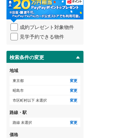
・
御蔵島村
(
0
)
小田急小田原線
(
0
)
条
件
小笠原村
(
0
)
東急多摩川線
(
0
)
を
ゲストルーム
（
0
）
成約プレゼント対象物件
マ
東急池上線
(
0
)
イ
見学予約できる物件
ペ
京急本線
(
0
)
ー
ＴＶモニタ付インターホン
ジ
東京モノレール
(
0
)
に
検索条件の変更
（
0
）
保
東京臨海高速鉄道りんかい線
(
0
)
存
地域
す
る
東京都
変更
昭島市
変更
市区町村以下 未選択
変更
路線・駅
路線 未選択
変更
価格