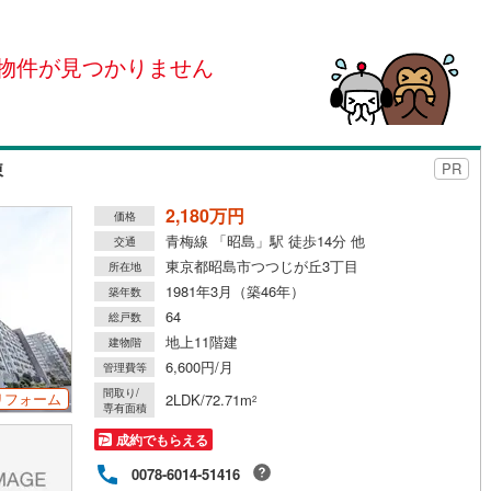
島根
岡山
広島
山口
（
0
）
24時間有人管理
（
0
）
(
14
)
立川市
(
2
)
ロ銀座線
(
0
)
東京メトロ丸ノ内線
(
0
)
物件が見つかりません
香川
愛媛
高知
保存した条件を見る
建ち方、日当たり
)
青梅市
(
1
)
ロ日比谷線
(
0
)
東京メトロ東西線
(
0
)
佐賀
長崎
熊本
大分
0
）
南向き（南東・南西含む）
)
調布市
(
2
)
ロ有楽町線
(
0
)
東京メトロ半蔵門線
(
0
)
（
0
）
棟
PR
(
4
)
小平市
(
0
)
ロ副都心線
(
0
)
都営浅草線
(
0
)
戸なし
（
0
）
メゾネット
（
0
）
2,180万円
(
1
)
国分寺市
(
0
)
価格
線
(
0
)
都営大江戸線
(
0
)
この条件で検索する
この条件で検索する
この条件で検索する
この条件で検索する
この条件で検索する
この条件で検索する
市区町村以下を選択
市区町村を選択す
駅を選択する
青梅線 「昭島」駅 徒歩14分 他
交通
施工・品質・工法関連
)
狛江市
(
0
)
東京都昭島市つつじが丘3丁目
所在地
クスプレス
(
0
)
京成本線
(
0
)
1981年3月（築46年）
築年数
（
)
0
）
東久留米市
免震構造
（
(
0
0
）
)
64
線
(
0
)
北総鉄道北総線
(
0
)
総戸数
地上11階建
総戸数200以上）
)
稲城市
タワー（20階建て以上）
(
1
)
（
0
）
建物階
線
(
0
)
東武東上線
(
0
)
6,600円/月
管理費等
市
(
0
)
西東京市
(
3
)
間取り/
町線
(
0
)
西武新宿線
(
0
)
リフォーム
2LDK/72.71m
2
専有面積
日の出町
(
0
)
西多摩郡檜原村
(
0
)
湖線
(
0
)
西武多摩川線
(
0
)
成約でもらえる
)
利島村
(
0
)
駅が始発駅
（
0
）
海まで2km以内
（
0
）
0078-6014-51416
線
(
0
)
京王線
(
0
)