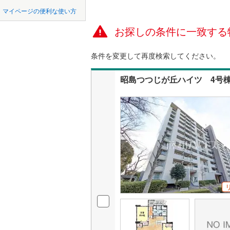
中国
鳥取
マイページの便利な使い方
ペット可
東京23区以外
八王子市
地下鉄
東京メト
お探しの条件に一致する
四国
徳島
配置、向き、
三鷹市
(
7
東京メト
条件を変更して再度検索してください。
九州・沖縄
福岡
角住戸
（
昭島市
(
0
東京メト
昭島つつじが丘ハイツ 4号
小金井市
東京メト
階下に住
東村山市
都営新宿
0
0
0
0
0
0
該当物件
該当物件
該当物件
該当物件
該当物件
該当物件
件
件
件
件
件
件
構造・規模・
福生市
(
3
私鉄・その他
つくばエ
清瀬市
耐震構造
(
1
京成金町
多摩市
大規模（
(
4
東武亀戸
（
0
）
あきる野
西武有楽
立地
西多摩郡
西武多摩
大島町
(
0
最寄りの
西武山口