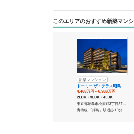
に
オンライン対
関
す
オンライ
る
このエリアのおすすめ新築マンシ
情
報
オンライ
新築マンション
ドーミー ザ・テラス昭島
4,468万円～6,988万円
2LDK・3LDK・4LDK
東京都昭島市松原町3丁目3711番1他（地番）
青梅線 「拝島」駅 徒歩10分