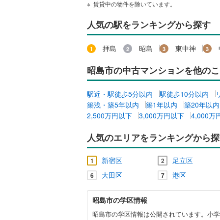
賃貸中の物件を除いています。
独立型キ
人気の駅をランキングから探す
浴室
拝島
昭島
東中神
浴室乾燥
昭島市の中古マンションを他のこ
バルコニー、
駅近・駅徒歩5分以内
駅徒歩10分以内
ルーフバ
築浅・築5年以内
築1年以内
築20年以内
2,500万円以下
3,000万円以下
4,000
収納
人気のエリアをランキングから探
ウォーク
新宿区
足立区
（
0
）
1
2
大田区
港区
6
7
販売、価格、
昭
昭島市の学区情報
島
即入居可
市
昭島市の学区情報は公開されています。小学