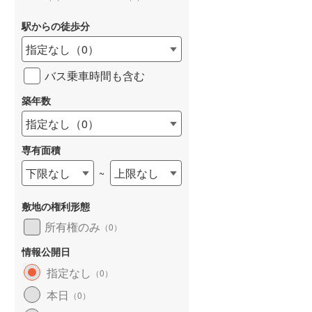
駅からの徒歩分
指定なし
（
0
）
バス乗車時間も含む
詳しく見る
築年数
指定なし
（
0
）
専有面積
下限なし
上限なし
~
敷地の権利形態
所有権のみ
（
0
）
情報公開日
指定なし
（
0
）
本日
（
0
）