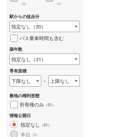
（
0
）
（
0
）
駅からの徒歩分
指定なし
（
30
）
詳しく見る
バス乗車時間も含む
築年数
指定なし
（
31
）
専有面積
下限なし
上限なし
~
敷地の権利形態
所有権のみ
（
31
）
情報公開日
指定なし
（
31
）
本日
（
0
）