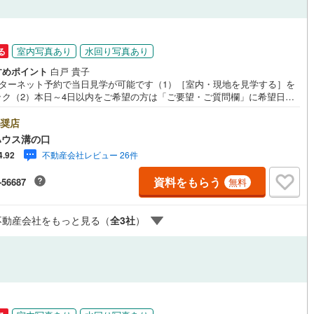
ッチン
（
7
）
対面キッチン
（
15
）
室内写真あり
水回り写真あり
る
すめポイント
白戸 貴子
ンターネット予約で当日見学が可能です（1）［室内・現地を見学する］を
機あり
（
22
）
浴室に窓あり
（
4
）
ック（2）本日～4日以内をご希望の方は「ご要望・ご質問欄」に希望日時
入ください！●10:00～21:00はお電話でのお問い合わせがスムーズです。
庭
hoo！ 不動産キャンペーン対象店舗】当店で物件を成約するとPayPayポイ
奨店
もらえる「Yahoo！不動産 物件ご成約キャンペーン」の対象になりま
ハウス溝の口
「資料をもらう」「見学予約をする」ボタンからお問い合わせください。※
ルコニー
（
0
）
専用庭
（
8
）
不動産会社レビュー 26件
4.92
ahoo！ JAPAN IDでログインしてください。※PayPayポイントは出金と
はできません。たくさんのお客様からのお言葉に感謝してこれからも楽し
資料をもらう
-56687
無料
敵なお家探しをお約束します。お家探しを始めてみようと思われたらまず
お気軽に東宝ハウス溝の口に相談してみませんか？何も決まっていなくて
夫！まずはお客様の夢をお聞かせ下さい！未来の「不安」を「安心」に変
インクローゼット
不動産会社をもっと見る（
全
3
社
）
「未来カレンダー」もご来店時に好評です。スタッフ一同いつでもお客様
問合せをお待ちしております。
契約、入居関連など
能
（
22
）