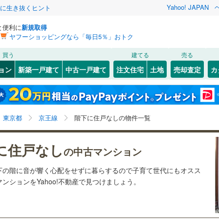
Yahoo! JAPAN
クに生き抜くヒント
と便利に
新規取得
ヤフーショッピングなら「毎日5％」おトク
検索条件を保存しました
買う
建てる
売る
11
)
常磐線
(
9
)
リノベーション
ョン
新築一戸建て
中古一戸建て
注文住宅
土地
売却査定
カ
この検索条件の新着物件通知は、
マイページ
から設定できます。
ライン（宇都宮～逗子）
湘南新宿ライン（前橋～小田原）
ション・リフォーム
築古・築30年以上
（
16
）
(
0
)
中央区
(
3
)
岩手
宮城
秋田
山形
(
14
)
谷
(
1
)
(
3
)
(
0
)
(
1
)
(
1
)
(
3
)
2
)
文京区
(
10
)
東海道本線
(
2
)
)
東京都、京王線、階下に住戸なし
神奈川
埼玉
千葉
茨城
東京都
京王線
階下に住戸なしの物件一覧
)
北区
(
15
)
武蔵野線
(
1
)
クスあり
)
（
19
）
墨田区
24時間ゴミ出し可
(
2
)
（
8
）
長野
富山
石川
福井
に住戸なし
5
)
中央本線（JR東日本）
(
34
)
の中古マンション
)
(
3
)
(
3
)
(
4
)
(
1
)
(
1
)
(
3
)
検索条件を保存する
ルーム
)
（
3
）
足立区
エレベーター
(
25
)
（
24
）
0
)
八高線
(
2
)
閉じる
閉じる
お気に入りリストを見る
お気に入りリストを見る
閉じる
閉じる
岐阜
静岡
三重
下の階に音が響く心配をせずに暮らするので子育て世代にもオスス
きあり（近隣を含む）
(
7
)
中野区
オートロック
(
9
)
（
23
）
マイページ
ンションをYahoo!不動産で見つけましょう。
各駅停車）
(
14
)
埼京線
(
23
)
兵庫
京都
滋賀
奈良
5
)
品川区
(
10
)
線
(
1
)
上越新幹線
(
1
)
約
7
)
世田谷区
(
31
)
線
(
1
)
北陸新幹線
(
1
)