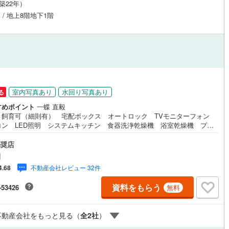
（築22年）
戸 / 地上8階地下1階
室内写真あり
水回り写真あり
る
すめポイント
一蝶 直毅
ト飼育可（細則有） 宅配ボックス オートロック TVモニターフォン
コン LED照明 システムキッチン 食器洗浄乾燥機 浴室乾燥機 プラ
ートガーデンにバーベキュースペース有（利用料有）東宝ハウス町田はま
お客様一人一人を知り、理解することから始めます。お客様のお話をきち
奨店
お聞きし、しっかり話し合う「心」のコミュニケーションが大切になりま
田
だからこそ、それぞれのお客様にベストな「住まい」をご提案をすること
不動産会社レビュー 32件
4.68
きるのです。インターネット予約で当日見学が可能！（1）［室内・現地を
する］をクリック（2）本日～4日以内をご希望の方は「ご要望・ご質問
資料をもらう
-53426
無料
に希望日時をご記入ください！【主要不動産流通各社の2025年度中間期の
仲介実績において、全国第9位の売買仲介実績です】※住宅新報よりたくさ
お客様からのお言葉に感謝してこれからも楽しく素敵なお家探しをお約束
不動産会社をもっと見る（
全
2
社
）
す。お家探しを始めてみようと思われたらまずは、お気軽に東宝ハウス町
相談してみませんか？スタッフ一同お客様のお問合せをお待ちしておりま