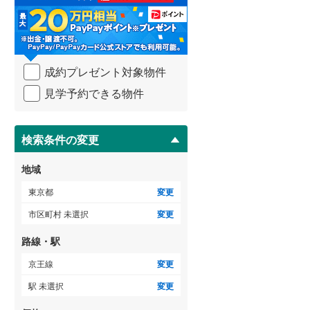
る
御蔵島村
(
0
)
小田急小田原線
(
17
)
・
条
小笠原村
(
0
)
東急多摩川線
(
6
)
件
ゲストルーム
（
4
）
を
東急池上線
(
15
)
成約プレゼント対象物件
マ
イ
見学予約できる物件
京急本線
(
11
)
ペ
ＴＶモニタ付インターホン
ー
東京モノレール
(
1
)
ジ
（
24
）
に
検索条件の変更
東京臨海高速鉄道りんかい線
(
2
)
保
存
地域
す
る
東京都
変更
市区町村 未選択
変更
路線・駅
京王線
変更
駅 未選択
変更