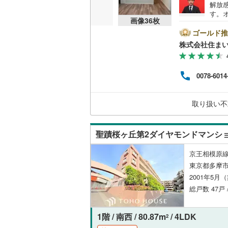
解放
神津島村
す。
京王相模
共用施設
画像
36
枚
す。
八丈島八
配達
ゴールド推
小田急多
コンシェ
れて
株式会社住まい
りと
東急大井
の高
設備
便利
東急世田
0078-6014
ます
床暖房
（
の場
京急空港
上あ
取り扱い不
ンと
ゆりかも
うご
間取り、居室
多摩モノ
聖蹟桜ヶ丘第2ダイヤモンドマンシ
バリアフ
京王相模原線
LD
東京都多摩市
2001年5月
リビング
総戸数 47戸 
（
6
）
1階 / 南西 / 80.87m
/ 4LDK
2
キッチン