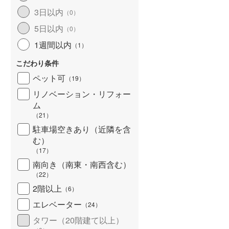
3日以内
（
0
）
5日以内
（
0
）
1週間以内
（
1
）
こだわり条件
ペット可
（
19
）
リノベーション・リフォー
ム
（
21
）
駐車場空きあり（近隣を含
む）
（
17
）
南向き（南東・南西含む）
（
22
）
2階以上
（
6
）
エレベーター
（
24
）
タワー（20階建て以上）