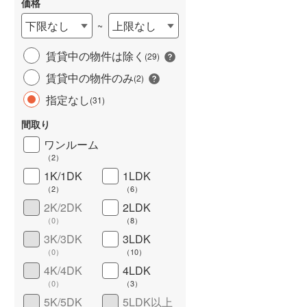
価格
下限なし
上限なし
~
賃貸中の物件は除く
(
29
)
賃貸中の物件のみ
(
2
)
指定なし
(
31
)
間取り
ワンルーム
ワイドバルコニー
（
6
）
（
2
）
1K/1DK
1LDK
（
2
）
（
6
）
2K/2DK
2LDK
（
0
）
（
8
）
3K/3DK
3LDK
（
0
）
（
10
）
4K/4DK
4LDK
（
0
）
（
3
）
5K/5DK
5LDK以上