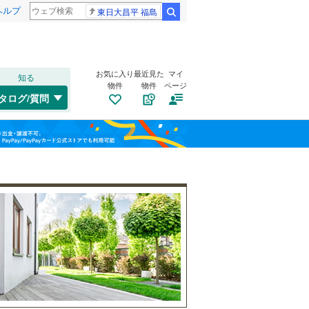
ヘルプ
東日大昌平 福島
検索
お気に入り
最近見た
マイ
知る
物件
物件
ページ
高崎線
(
11
)
タログ/質問
総武本線
(
2
)
港区
(
10
)
福島
(
1
)
(
2
)
(
2
)
渋谷区
(
15
)
山手線
(
36
)
栃木
群馬
山梨
板橋区
(
14
)
横浜線
(
4
)
江東区
自転車置き場
(
6
)
（
24
）
青梅線
(
6
)
(
0
)
(
0
)
(
0
)
葛飾区
バイク置き場
(
5
)
（
14
）
京浜東北線
(
29
)
杉並区
防犯カメラ
(
18
)
（
16
）
総武線
(
38
)
和歌山
目黒区
(
10
)
山形新幹線
(
1
)
東海道新幹線
(
2
)