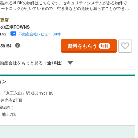
感溢れる3LDKの物件はこちらです。セキュリティシステムがある物件で
(
0
)
三宅島三宅村
(
0
)
オートロックが付いているので、空き巣などの危険も減らすことができま
原線
(
11
)
京王井の頭線
(
25
)
入浴中や就寝中で荷物を受け取れない場合でも、宅配ボックスがあれば再
丈町
(
0
)
青ヶ島村
(
0
)
せずに受け取ることができます。システムキッチンは必要な物が組み込ま
奨店
摩線
(
7
)
東急東横線
(
18
)
ルジュサービス
（
1
）
キッズルーム
（
2
）
いるため、すぐ調理できます。専有面積が76.14平米以上ある物件でゆった
の広場TOWNS
生活したい方にいかがでしょうか。お気に入りの中古マンションで満足度
町線
(
14
)
東急田園都市線
(
25
)
不動産会社レビュー 38件
4.52
い生活をしましょう。浴室乾燥機のあるお風呂場は洗濯物を干すときにも
です。機能的で使いやすいシステムキッチン付きなので、お料理を楽しめ
谷線
(
14
)
東急目黒線
(
10
)
資料をもらう
-58154
無料
。3LDKの物件で、開放感のある生活を送る事が出来ます。駅から徒歩9分
8
）
オール電化
（
2
）
所に位置する物件です。こちらの物件は南向きです。専有面積76.14平米以
線
(
4
)
都電荒川線
(
18
)
るので広々と使えます。この物件は快適な室内環境が魅力の中古マンショ
動産会社をもっと見る（
全
10
社
）
なっています。数ある物件の中から弊社の物件をご覧いただき、ありがと
め
(
2
)
都営日暮里・舎人ライナー
(
10
)
ざいます。心を込めてお手伝いさせて下さい
全体
レール
(
9
)
埼玉高速鉄道
(
3
)
ョン
リー住宅
（
8
）
 「京王永山」駅 徒歩19分 他
連光寺2丁目
（築26年）
ダイニング15畳以上
/ 地上7階