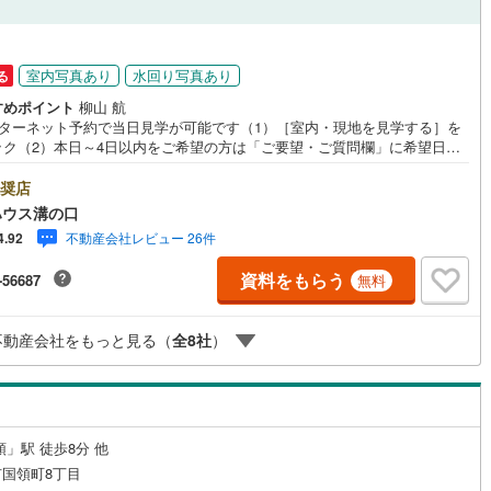
室内写真あり
水回り写真あり
る
すめポイント
柳山 航
ンターネット予約で当日見学が可能です（1）［室内・現地を見学する］を
ック（2）本日～4日以内をご希望の方は「ご要望・ご質問欄」に希望日時
入ください！●10:00～21:00はお電話でのお問い合わせがスムーズです。
hoo！ 不動産キャンペーン対象店舗】当店で物件を成約するとPayPayポイ
奨店
もらえる「Yahoo！不動産 物件ご成約キャンペーン」の対象になりま
ハウス溝の口
「資料をもらう」「見学予約をする」ボタンからお問い合わせください。※
不動産会社レビュー 26件
4.92
ahoo！ JAPAN IDでログインしてください。※PayPayポイントは出金と
はできません。たくさんのお客様からのお言葉に感謝してこれからも楽し
資料をもらう
-56687
無料
敵なお家探しをお約束します。お家探しを始めてみようと思われたらまず
お気軽に東宝ハウス溝の口に相談してみませんか？何も決まっていなくて
夫！まずはお客様の夢をお聞かせ下さい！未来の「不安」を「安心」に変
不動産会社をもっと見る（
全
8
社
）
「未来カレンダー」もご来店時に好評です。スタッフ一同いつでもお客様
問合せをお待ちしております。
領」駅 徒歩8分 他
国領町8丁目