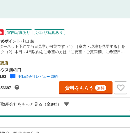
室内写真あり
水回り写真あり
る
すめポイント
柳山 航
ンターネット予約で当日見学が可能です（1）［室内・現地を見学する］を
ック（2）本日～4日以内をご希望の方は「ご要望・ご質問欄」に希望日時
入ください！●10:00～21:00はお電話でのお問い合わせがスムーズです。
hoo！ 不動産キャンペーン対象店舗】当店で物件を成約するとPayPayポイ
奨店
もらえる「Yahoo！不動産 物件ご成約キャンペーン」の対象になりま
ハウス溝の口
「資料をもらう」「見学予約をする」ボタンからお問い合わせください。※
不動産会社レビュー 26件
4.92
ahoo！ JAPAN IDでログインしてください。※PayPayポイントは出金と
はできません。たくさんのお客様からのお言葉に感謝してこれからも楽し
資料をもらう
-56687
無料
敵なお家探しをお約束します。お家探しを始めてみようと思われたらまず
お気軽に東宝ハウス溝の口に相談してみませんか？何も決まっていなくて
夫！まずはお客様の夢をお聞かせ下さい！未来の「不安」を「安心」に変
不動産会社をもっと見る（
全
8
社
）
「未来カレンダー」もご来店時に好評です。スタッフ一同いつでもお客様
問合せをお待ちしております。