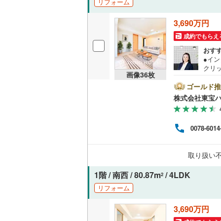
リフォーム
独立型キ
3,690万円
成約でもらえ
浴室
おす
●イ
浴室乾燥
クリ
画像
36
枚
をご記
バルコニー、
【Ya
ゴールド推
ントが
株式会社東宝
す。
ルーフバ
必ずY
譲渡
0078-6014
収納
く素
は、
大丈
ウォーク
取り扱い
える
（
18
）
のお
1階 / 南西 / 80.87m
/ 4LDK
2
販売、価格、
リフォーム
即入居可
3,690万円