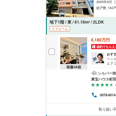
2005年8月
総戸数 134
地下1階 / 東 / 61.16m
/ 2LDK
2
リフォーム
6,180万円
成約でもらえ
おす
ペッ
エア
画像
36
枚
イベ
ず、
シルバー推
んと
東宝ハウス町
す。
がで
見学
0078-6014
欄」
売買
んの
取り扱い
しま
田に