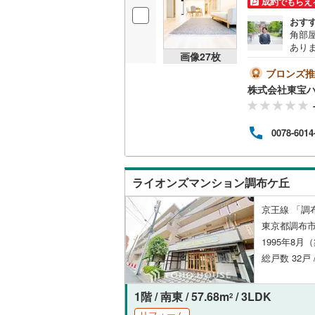
成約でもらえ
オンライン対
おす
角部
オンライ
あり
画像
27
枚
仕様を
すく
ブロンズ推
オンライ
お電
株式会社東宝
学が
のポ
質問
0078-6014
は？
の？
りま
やす
ライオンズマンション調布ケ丘
京王線 「調布
東京都調布市
1995年8月
総戸数 32戸 
1階 / 南東 / 57.68m
/ 3LDK
2
リフォーム