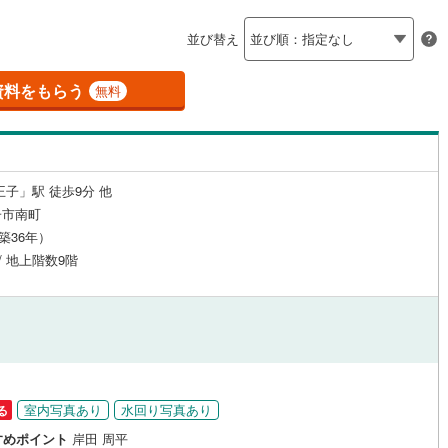
島根
岡山
広島
山口
聖蹟桜ケ丘
)
(
0
)
(
1
)
(
0
)
(
0
)
(
0
)
（
19
）
24時間有人管理
（
1
）
(
2
)
並び替え
(
4
)
立川市
(
1
)
ロ銀座線
(
8
)
東京メトロ丸ノ内線
(
25
)
香川
愛媛
高知
保存した条件を見る
建ち方、日当たり
)
青梅市
(
0
)
資料をもらう
ロ日比谷線
(
17
)
東京メトロ東西線
(
30
)
無料
佐賀
長崎
熊本
大分
9
）
南向き（南東・南西含む）
)
調布市
(
6
)
ロ有楽町線
(
30
)
東京メトロ半蔵門線
(
10
)
（
22
）
(
3
)
小平市
(
2
)
ロ副都心線
(
29
)
都営浅草線
(
20
)
戸なし
（
31
）
メゾネット
（
4
）
王子」駅 徒歩9分 他
(
2
)
国分寺市
(
1
)
線
(
14
)
都営大江戸線
(
42
)
この条件で検索する
この条件で検索する
この条件で検索する
この条件で検索する
この条件で検索する
この条件で検索する
市区町村以下を選択
市区町村を選択す
駅を選択する
子市南町
施工・品質・工法関連
)
狛江市
(
0
)
（築36年）
クスプレス
(
19
)
京成本線
(
10
)
 / 地上階数9階
（
)
11
）
東久留米市
免震構造
（
(
0
0
）
)
線
(
2
)
北総鉄道北総線
(
2
)
総戸数200以上）
)
稲城市
タワー（20階建て以上）
(
0
)
（
0
）
線
(
3
)
東武東上線
(
15
)
市
(
0
)
西東京市
(
4
)
町線
(
10
)
西武新宿線
(
33
)
日の出町
(
0
)
西多摩郡檜原村
(
0
)
湖線
(
3
)
西武多摩川線
(
6
)
室内写真あり
水回り写真あり
る
)
利島村
(
0
)
駅が始発駅
（
8
）
海まで2km以内
（
0
）
線
(
0
)
京王線
(
31
)
すめポイント
岸田 周平