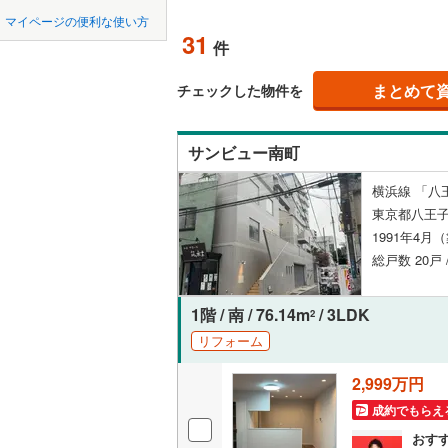
中国
鳥取
(
0
)
(
0
)
(
0
マイページの便利な使い方
ペット可
31
件
東京23区以外
八王子市
地下鉄
東京メト
四国
徳島
配置、向き、
三鷹市
(
3
まとめて
東京メト
チェックした物件を
九州・沖縄
福岡
角住戸
（
昭島市
(
3
東京メト
サンビュー南町
小金井市
東京メト
階下に住
横浜線 「八
東村山市
都営新宿
0
0
0
0
0
0
東京都八王
該当物件
該当物件
該当物件
該当物件
該当物件
該当物件
件
件
件
件
件
件
構造・規模・
福生市
(
0
1991年4月
私鉄・その他
つくばエ
総戸数 20戸
清瀬市
耐震構造
(
0
京成金町
多摩市
大規模（
(
5
1階 / 南 / 76.14m
/ 3LDK
2
東武亀戸
（
4
）
リフォーム
あきる野
西武有楽
2,999万円
立地
西多摩郡
西武多摩
成約でもらえ
大島町
(
0
最寄りの
西武山口
おす