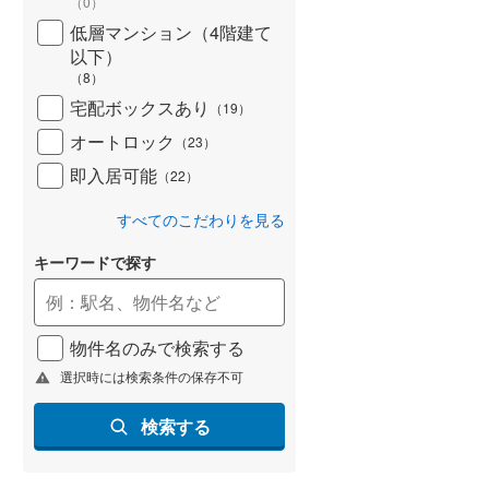
（
0
）
低層マンション（4階建て
以下）
（
8
）
宅配ボックスあり
（
19
）
オートロック
（
23
）
即入居可能
（
22
）
すべてのこだわりを見る
キーワードで探す
物件名のみで検索する
選択時には検索条件の保存不可
検索する