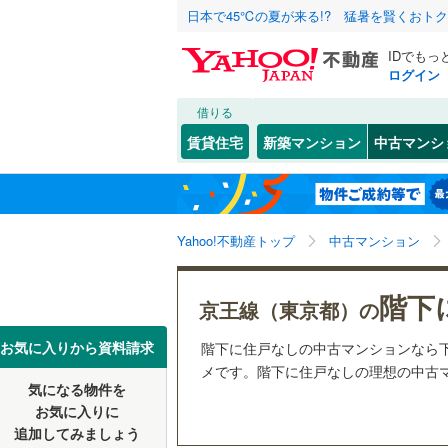
日本で45℃の夏が来る!? 猛暑を賢くおト
IDでもっ
ログイン
借りる
北海道
JR
北海道
東北本線
(
こだわり条件
リフォーム、
賃貸住宅
新築マンション
中古マンシ
湘南新宿
リノベー
東京23区
千代田区
東北
青森
(
17
)
（
21
）
幡ケ
(
1
)
(
5
)
新宿区
(
2
京葉線
(
2
)
(
4
関東
東京
Yahoo!不動産トップ
中古マンション
共用設備
豊島区
(
7
南武線
(
3
)
台東区
宅配ボッ
(
4
信越・北陸
新潟
階下
横須賀線
(
京王線（東京都）の
つつじケ丘
(
0
)
(
2
荒川区
トランク
(
6
五日市線
(
東海
愛知
お気に入りから資料請求
階下に住戸なしの中古マンションなら
江戸川区
駐車場空
メです。階下に住戸なしの理想の中古マ
常磐線（
(
1
)
気になる物件を
（
17
）
近畿
大阪
練馬区
(
1
東北新幹
お気に入りに
追加してみましょう
管理・管理規
大田区
(
1
秋田新幹