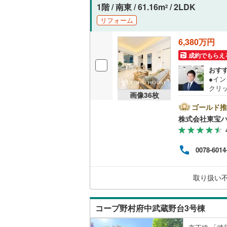
1階 / 南東 / 61.16m
/ 2LDK
す。
2
リフォーム
6,380万円
成約でもらえ
おす
●イ
クリ
画像
36
枚
をご記
【Ya
ゴールド推
ントが
株式会社東宝
す。
必ずY
譲渡
0078-6014
く素
は、
大丈
取り扱い
える
のお
コープ野村府中武蔵野台3号棟