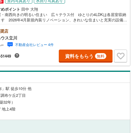
室内写真あり
水回り写真あり
る
応
すめポイント
田中 大翔
屋・南西向きの明るい住まい 広々テラス付 ゆとりの4LDKは各居室収納
ン内見(相談)可
（
24
）
IT重説可
（
19
）
ます 2026年4月新規内装リノベーション、きれいな住まいと充実の設備・
ぜひご覧ください【営業時間 9:00～19:00】上記時間はお電話が繋がりや
なっております。人気物件には特に問い合わせが集中するため、お早めに
奨店
ン対応とは？
話ください。「室内・現地を見学する」ボタンよりご予約いただくとご見
ハウス立川
スムーズです。ご見学の際は車でお迎えに上がります。【東宝ハウス立川
不動産会社レビュー 4件
-.--
イント】◆住宅ローンはお任せください！◆住宅ローンアドバイザーがご
にお答えいたします。・どこの銀行で借りるとお得なの？・適切な借入額
資料をもらう
-51449
無料
・「住宅ローン控除」ってなに？・「確定申告書」ってどうすればいい
◆ファイナンシャルプランナーに相談◆お金に関するあらゆるご相談を承
す。・ライフプランのシミュレーション・生活収支の資金の流れを分かり
くグラフに表示・お客様のライフプランに合った資金計画のご提案
」駅 徒歩10分 他
調布ケ丘2丁目
（築32年）
/ 地上4階