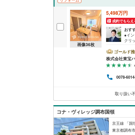
5,498万円
成約でもらえ
おす
●イ
クリ
画像
36
枚
をご記
【Ya
ゴールド推
ントが
株式会社東宝
す。
必ずY
譲渡
0078-6014
く素
は、
大丈
取り扱い
える
のお
コナ・ヴィレッジ調布国領
京王線 「国
東京都調布市