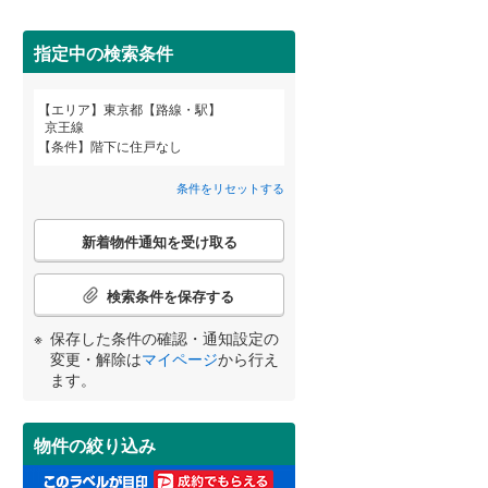
(
0
)
(
1
)
(
1
)
武蔵野市
(
4
)
指定中の検索条件
東京メトロ丸ノ内方南支線
(
9
)
府中市
(
5
)
東京メトロ千代田線
(
31
)
エリア
東京都【路線・駅】
宮崎
鹿児島
沖縄
京王線
2階以上
（
6
）
町田市
(
2
)
東京メトロ南北線
(
26
)
条件
階下に住戸なし
日野市
(
2
)
都営三田線
(
26
)
条件をリセットする
最上階
（
2
）
国立市
(
0
)
こ
する
る
条件をリセットする
条件をリセットする
条件をリセットする
条件をリセットする
条件をリセットする
条件をリセットする
新着物件通知を受け取る
の
東大和市
(
2
)
検
京成押上線
(
5
)
索
検索条件を保存する
武蔵村山市
制震構造
（
(
0
1
）
)
条
東武伊勢崎線
(
16
)
件
保存した条件の確認・通知設定の
羽村市
低層マンション（4階建て以
(
2
)
で
西武池袋線
(
19
)
変更・解除は
マイページ
から行え
下）
（
8
）
通
ます。
西多摩郡瑞穂町
(
0
)
知
西武国分寺線
(
4
)
を
西多摩郡奥多摩町
(
0
)
受
西武拝島線
(
7
)
物件の絞り込み
け
新島村
(
0
)
小学校まで1km以内
（
22
）
取
京王高尾線
(
1
)