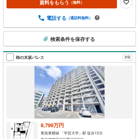
資料をもらう
（無料）
4分（約1100m）〇深沢中学校 約徒歩17分（約1300m）〇
ライフ桜新町 約徒歩2分（約160m）〇ドラッグセイムス
世田谷桜新町店 約徒歩5分（約350m）〇ファミリーマー
電話する
（通話料無料）
ト 桜新町一丁目店 約徒歩3分（約240m）〇関東中央病
院 約徒歩24分（約1900m）〇桜新町二丁目ウレシパモシ
こ
リ市民緑地 約徒歩2分（約110m）現在賃貸稼働しており
検索条件を保存する
の
ますので、是非将来的な資産としてもご検討下さいませ。
検
担当:林
索
柿の木坂パレス
PR
条
件
で
通
知
を
受
け
取
る
8,799万円
・
東急東横線 「学芸大学」駅 徒歩12分
条