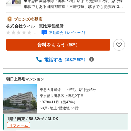
◆東急田園都市線「池尻大橋」駅まで徒歩約12分、急行停
車駅でもある田園都市線「三軒茶屋」駅までも徒歩約13分
で利用可能で都内各方面へのアクセス良好◆京王井の頭線
「池ノ上」駅も徒歩約17分で利用でき、3駅3路線が利用可
ブロンズ推奨店
能な通勤・通学にも便利な立地◆1階住戸につき、階下への
株式会社ウィル 恵比寿営業所
生活音の配慮を少なく過ごせる◆機能的で作業効率の良いL
-.--
不動産会社レビュー 2件
字型のシステムキッチン◆ワイド仕様のバルコニーでお洗
濯もスムーズ◆不在時にも荷物の受取が可能な宅配ボック
資料をもらう
（無料）
ス完備◆「オーケー池尻大橋店」まで徒歩約3分、「オオゼ
キ池尻店」まで徒歩約5分とお買い物施設も充実【営業時間
10:00～19:00】上記時間はお電話が繋がりやすくなってお
電話する
（通話料無料）
ります。ぜひお気軽にご連絡下さい！現地を見学される場
合は「室内・現地を見学する（無料）」ボタンよりご希望
の日時をご記入いただけますとスムーズにご案内が可能で
朝日上野毛マンション
す。【ウィル不動産販売はここが強み】（1）住宅ローンに
精通しており、社内にローン専門部署があります！（2）施
東急大井町線 「上野毛」駅 徒歩5分
工実績多数のリフォーム部門も社内にあります！（3）定休
東京都世田谷区上野毛2丁目
日なし！
1979年11月（築47年）
58戸 / 地上7階建地下1階
1階 / 南東 / 58.32m
/ 3LDK
2
リフォーム