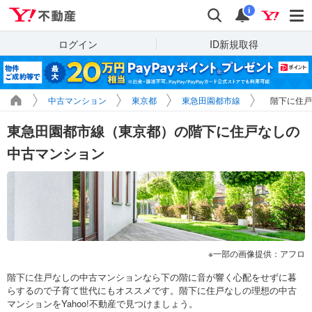
Yahoo!不動産
検索
通知
i
ログイン
ID新規取得
中古マンション
東京都
東急田園都市線
階下に住戸
東急田園都市線（東京都）の階下に住戸なしの
中古マンション
一部の画像提供：アフロ
階下に住戸なしの中古マンションなら下の階に音が響く心配をせずに暮
らするので子育て世代にもオススメです。階下に住戸なしの理想の中古
マンションをYahoo!不動産で見つけましょう。