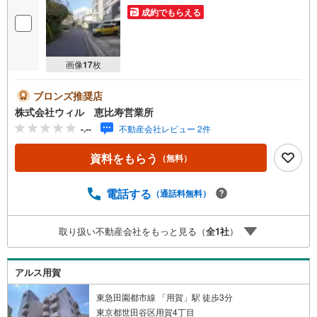
成約でもらえる
画像
17
枚
ブロンズ推奨店
株式会社ウィル 恵比寿営業所
-.--
不動産会社レビュー 2件
資料をもらう
（無料）
電話する
（通話料無料）
取り扱い不動産会社をもっと見る（
全
1
社
）
アルス用賀
東急田園都市線 「用賀」駅 徒歩3分
東京都世田谷区用賀4丁目