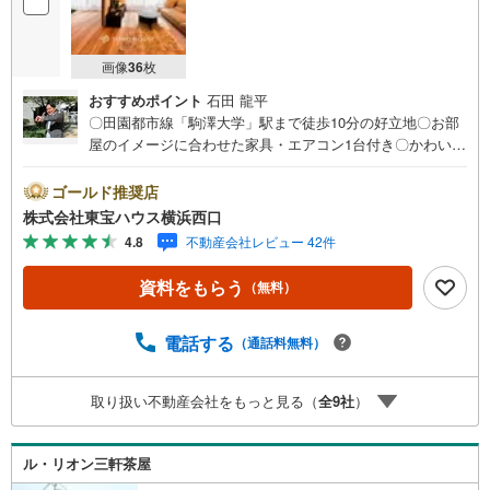
画像
36
枚
おすすめポイント
石田 龍平
〇田園都市線「駒澤大学」駅まで徒歩10分の好立地〇お部
屋のイメージに合わせた家具・エアコン1台付き〇かわいい
ペットとの暮らしを叶えられます（細則有り）ーーーーYa
hoo！ 不動産キャンペーン対象店舗ーーーー当店で物件を
ゴールド推奨店
成約するとPayPayボーナスライトがもらえる「Yahoo！ 不
株式会社東宝ハウス横浜西口
動産 物件ご成約キャンペーン」の対象になります。「資料
4.8
不動産会社レビュー 42件
をもらう」「見学予約をする」ボタンからお問い合わせく
ださい。※必ずYahoo！ JAPAN IDでログインしてくださ
資料をもらう
（無料）
い。※PayPayボーナスライトは出金と譲渡はできません。
有効期限は付与日から60日です。ーーーーーーーーーーー
ーーーーーーーーーーーーーーー紹介金融機関/都市銀行利
電話する
（通話料無料）
率/年利 0.95％（変動金利）※上記金利は 2026年8月時点 の
ものであり、実際の適用金利は融資実行時のものとなりま
取り扱い不動産会社をもっと見る（
全
9
社
）
す。金利情勢により表記の返済額と異なる場合がありま
す。ーーーーーーーーーーーーーーーーーーーーーーーー
ー
ル・リオン三軒茶屋