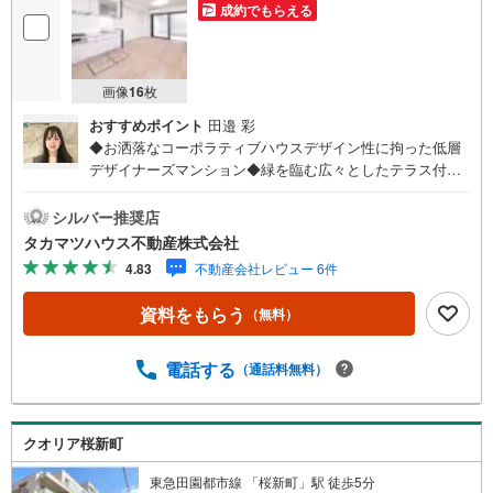
成約でもらえる
画像
16
枚
おすすめポイント
田邉 彩
◆お洒落なコーポラティブハウスデザイン性に拘った低層
デザイナーズマンション◆緑を臨む広々としたテラス付き
人目を気にせずプライベートな屋外空間としてお楽しみい
ただけます机を出してお茶をしたり、大切な愛犬・愛猫と
シルバー推奨店
のちょっとしたのんびりスペースにも◆ペット2匹相談可
タカマツハウス不動産株式会社
犬・猫合わせて2匹まで飼育可能です！◆戸建感覚で暮らせ
4.83
不動産会社レビュー 6件
るメゾネットタイプ！リビングと寝室をフロアで生活空間
をしっかり分けられます。◆明るい南向き住戸陽が入り明
資料をもらう
（無料）
るい住戸です。◆三軒茶屋徒歩圏内でアクセス良好！世田
谷線「若林」駅徒歩6分、田園都市線「三軒茶屋」駅徒歩14
分と目的地によって最寄を選べる立地です！
電話する
（通話料無料）
クオリア桜新町
東急田園都市線 「桜新町」駅 徒歩5分