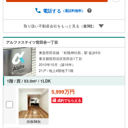
ャンペーン」の対象になります。「資料をもらう」「見学
予約をする」ボタンからお問い合わせください。※必ずYah
電話する
（通話料無料）
oo！ JAPAN IDでログインしてください。※PayPayボーナ
スライトは出金と譲渡はできません。ご案内・詳細な資料
取り扱い不動産会社をもっと見る（
全
3
社
）
のご請求はお気軽にどうぞ♪お電話でのお問い合わせも常
時受け付けております！お気軽にお問い合わせください。
アルファステイツ世田谷一丁目
東急世田谷線 「松陰神社前」駅 徒歩5分
東京都世田谷区世田谷1丁目
2010年10月（築16年）
21戸 / 地上4階地下1階
1階 / 西 / 53.0m
/ 1LDK
2
5,999万円
成約でもらえる
画像
36
枚