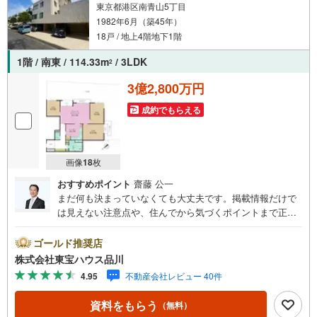
東京都港区南青山5丁目
1982年6月（築45年）
18戸 / 地上4階地下1階
1階 / 南東 / 114.33m
/ 3LDK
2
3億2,800万円
成約でもらえる
画像
18
枚
おすすめポイント
齋藤 公一
まだ何も決まっていなくても大丈夫です。掲載情報だけで
は見えない注意点や、住んでから気づくポイントまで正直
にお伝えします。東宝ハウス品川では、良いことも悪いこ
とも包み隠さずお伝えし、「納得して選ぶ」ためのサポー
ゴールド推奨店
トを大切にしています。現地でしか分からないリアルな情
株式会社東宝ハウス品川
報も含めて、一緒に後悔しない住まい探しを進めていきま
4.95
不動産会社レビュー 40件
しょう。まずはお気軽にご相談ください。【Yahoo！ 不動
産キャンペーン対象店舗】当店で物件を成約するとPayPay
資料をもらう
（無料）
ボーナスライトがもらえる「Yahoo！ 不動産 物件ご成約キ