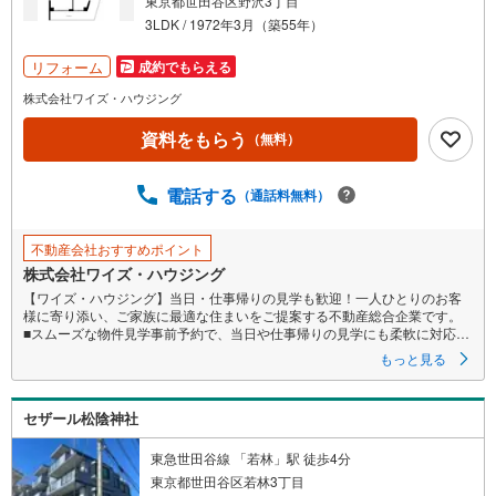
東京都世田谷区野沢3丁目
件
3LDK / 1972年3月（築55年）
を
マ
リフォーム
成約でもらえる
イ
株式会社ワイズ・ハウジング
ペ
資料をもらう
ー
（無料）
ジ
に
電話する
（通話料無料）
保
存
不動産会社おすすめポイント
す
株式会社ワイズ・ハウジング
る
【ワイズ・ハウジング】当日・仕事帰りの見学も歓迎！一人ひとりのお客
様に寄り添い、ご家族に最適な住まいをご提案する不動産総合企業です。
■スムーズな物件見学事前予約で、当日や仕事帰りの見学にも柔軟に対応い
たします。現地や店舗での待ち合わせ、最寄駅・周辺施設での合流、ご
もっと見る
自宅へのお迎えなど、ご希望の場所を指定いただけます。
※鍵の手配が必要な場合や、居住中の物件は即日対応が難しい場合もござい
ます。お早めにお問い合わせください。
セザール松陰神社
■ネット非公開情報もご紹介事前にご希望の「広さ・価格・エリア」や住み
替えのきっかけをお聞かせいただければ、ネット掲載不可の限定情報
や、新規公開予定の物件資料も併せてご用意いたします。
東急世田谷線 「若林」駅 徒歩4分
■安心の資金計画・売却サポート将来の金銭的な不安には、提携ファイナン
東京都世田谷区若林3丁目
シャルプランナー（FP）がライフプランに合わせた資金計画をお答えし