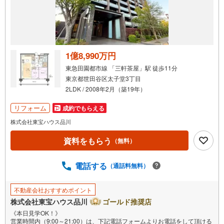
1億8,990万円
東急田園都市線 「三軒茶屋」駅 徒歩11分
東京都世田谷区太子堂3丁目
2LDK / 2008年2月（築19年）
リフォーム
成約でもらえる
株式会社東宝ハウス品川
資料をもらう
（無料）
電話する
（通話料無料）
不動産会社おすすめポイント
株式会社東宝ハウス品川
ゴールド推奨店
《本日見学OK！》
営業時間内（9:00～21:00）は、下記電話フォームよりお電話をして頂ける