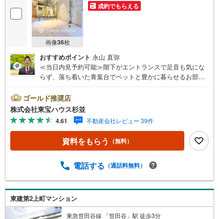
成約でもらえる
画像
36
枚
おすすめポイント
永山 直弥
≪当日内見予約可能≫階下がエントランスで足音も気にな
らず、落ち着いた青葉台でペットと豊かに暮らせるお部屋
です。・ 未来を予測し人生設計から始まる「未来カレンダ
ー」のご提案。・ 未来に起こるであろうご自宅リフォーム
ゴールド推奨店
をオンライン上でご提案「ミラカレクラブ」。・ 不動産売
株式会社東宝ハウス杉並
却時、ご自宅を綺麗にかつ瀟洒にさせるCG加工ホームステ
4.61
不動産会社レビュー 39件
イジングサービス。・ 購入者様へ、税理士による確定申告
の無料セミナーをご招待いたします。◆ご予約に際して◆
資料をもらう
（無料）
日時のご希望をお伝えください。（もちろん当日でも対応
可能です）事前に鍵等の手配や内覧（居住中物件）の手配
が必要な場合がございますのでご容赦ください。事前にご
電話する
（通話料無料）
連絡をいただけると、スムーズなご案内が可能となります
のでお手数ですがご一報ください。◆物件のご案内は◆弊
社へのご来社、お客様宅へのお迎え・最寄駅での待ち合わ
東建第2上町マンション
せ、物件周辺のコンビニ等でお待ち合わせなど、ご希望を
お伝えください。ご希望条件をお伝え頂けましたら、ご見
東急世田谷線 「世田谷」駅 徒歩3分