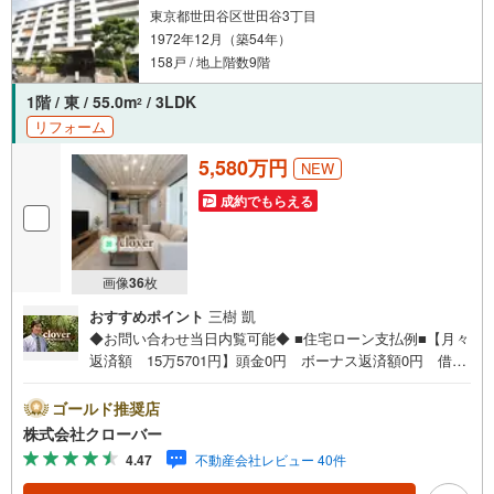
学希望物件以外の資料も用意して参ります。もちろん他の
東京都世田谷区世田谷3丁目
物件も併せてご案内させていただきます。
1972年12月（築54年）
158戸 / 地上階数9階
1階 / 東 / 55.0m
/ 3LDK
2
リフォーム
5,580万円
NEW
成約でもらえる
画像
36
枚
おすすめポイント
三樹 凱
◆お問い合わせ当日内覧可能◆ ■住宅ローン支払例■【月々
返済額 15万5701円】頭金0円 ボーナス返済額0円 借入
額5580万円 金利0.93％（変動金利） 35年返済の場合
●住宅ローン、諸費用ローンお気軽にご相談下さい！■今す
ゴールド推奨店
ぐ見たい！■ローンが心配■買う方が得なの？■分からない
株式会社クローバー
事、何でもご相談下さい。■随時！内覧可能です！■平日・
4.47
不動産会社レビュー 40件
土日・祝祭日…日程・時間はいつでも調整可能。ご指定の
場所にお車でお迎えに上がります。■不動産購入のご相談も