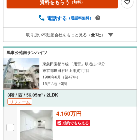
資料をもらう
（無料）
ayPayボーナスライトは出金と譲渡はできません。ご案
内・詳細な資料のご請求はお気軽にどうぞ♪お電話でのお
問い合わせも常時受け付けております！お気軽にお問い合
電話する
（通話料無料）
わせください。
取り扱い不動産会社をもっと見る（
全
1
社
）
馬事公苑南サンハイツ
東急田園都市線 「用賀」駅 徒歩13分
東京都世田谷区上用賀1丁目
1980年6月（築47年）
15戸 / 地上3階
3階 / 西 / 56.05m
/ 2LDK
2
リフォーム
4,150万円
成約でもらえる