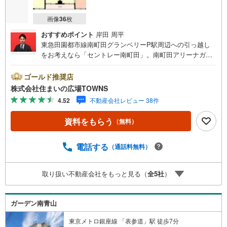
画像
36
枚
おすすめポイント
岸田 周平
東急田園都市線南町田グランベリーP駅周辺への引っ越し
をお考えなら「セントレー南町田」。南町田アリーナガー
デンまで320mです。駅から徒歩8分の物件です。不審者が
侵入しづらいオートロック付き物件なので安心です。シス
ゴールド推奨店
テムキッチンは使いやすく汚れにくいのでご好評です。南
株式会社住まいの広場TOWNS
西向きの物件をぜひ一度ご覧ください。部屋の向きは大切
4.52
不動産会社レビュー 38件
です。追い焚き機能付きですので、前日の残り湯を再利用
できます。【年中無休/9:00～21:00】人気物件は特にお問
資料をもらう
（無料）
い合わせが集中するため、お早めにお電話下さい。「室
内・現地を見学する」ボタンよりご予約頂くとご見学がス
ムーズです。■その他、各種ご相談も承っております。○住
電話する
（通話料無料）
宅ローンのご相談○ライフプランのシミュレーション■住ま
いの広場TOWNSからお客様へ経験豊富なスタッフが親身に
取り扱い不動産会社をもっと見る（
全
5
社
）
なってお客様に合った物件をご紹介させて頂きます！ /他社
様掲載物件も併せてご紹介可能ですのでお気軽にお問い合
わせ下さい♪駐車場もございますので、お車でのお越しも
ガーデン南青山
大歓迎です！
東京メトロ銀座線 「表参道」駅 徒歩7分