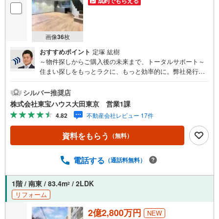
成約でもらえる
画像
36
枚
おすすめポイント
定塚 紘樹
～物件探しからご購入後の未来まで、トータルサポート～
住まい探しをもっとラクに、もっと効率的に。弊社発行の
お客様専用「マイページ」なら、物件比較や内見予約、周
辺環境のチェックまでスマホで完結。よく行く場所へのル
シルバー推奨店
ートや所要時間がわかる「Door to Door機能」で、通勤・通
株式会社東宝ハウス大田東京 営業1課
学時間もスムーズに検索できます。東宝ハウス大田東京で
4.82
不動産会社レビュー 17件
は、物件のご紹介にとどまらず、独自の会員サービス「TO
HO HOUSE CLUB」や「未来カレンダー」を活用したライ
資料をもらう
（無料）
フプランニングを通じて、ご入居後もお客様の安心と豊か
な暮らしに寄り添い続けます。 各種ご相談も承っておりま
す。 住宅ローンのご相談 FPによるライフプランのシミュ
電話する
（通話料無料）
レーションお電話よりお問い合わせの際は「Yahoo！不動
産を見た」とお伝え下さい。【資料をもらう】【室内・現
1階 / 南東 / 83.4m
/ 2LDK
2
地を見学する】ボタンよりご予約いただくとご見学がスム
リフォーム
ーズにご案内できます。お客様のお住まいへの「希望」を
形にするべく全力でお手伝いさせていただきます。お会い
2億2,800万円
NEW
できる日を心待ちにしております。