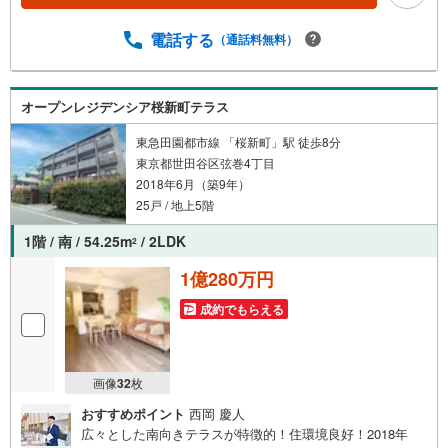
も荷物の受取が可能な宅配ボックス完備【営業時間 10:00
～19:00】上記時間はお電話が繋がりやすくなっておりま
電話する
（通話料無料）
す。ぜひお気軽にご連絡下さい！現地を見学される場合は
「室内・現地を見学する（無料）」ボタンよりご希望の日
時をご記入いただけますとスムーズにご案内が可能です。
オープンレジデンシア桜新町テラス
【ウィル不動産販売はここが強み】（1）住宅ローンに精通
しており、社内にローン専門部署があります！（2）施工実
東急田園都市線 「桜新町」駅 徒歩8分
績多数のリフォーム部門も社内にあります！（3）定休日な
東京都世田谷区弦巻4丁目
し！
2018年6月（築9年）
25戸 / 地上5階
1階 / 南 / 54.25m
/ 2LDK
2
1億280万円
成約でもらえる
画像
32
枚
おすすめポイント
西岡 慶人
広々とした南向きテラスが特徴的！住環境良好！2018年