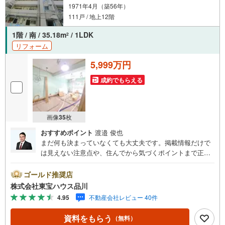
1971年4月（築56年）
111戸 / 地上12階
1階 / 南 / 35.18m
/ 1LDK
2
リフォーム
5,999万円
成約でもらえる
画像
35
枚
おすすめポイント
渡邉 俊也
まだ何も決まっていなくても大丈夫です。掲載情報だけで
は見えない注意点や、住んでから気づくポイントまで正直
にお伝えします。東宝ハウス品川では、良いことも悪いこ
とも包み隠さずお伝えし、「納得して選ぶ」ためのサポー
ゴールド推奨店
トを大切にしています。現地でしか分からないリアルな情
株式会社東宝ハウス品川
報も含めて、一緒に後悔しない住まい探しを進めていきま
4.95
不動産会社レビュー 40件
しょう。まずはお気軽にご相談ください。【Yahoo！ 不動
産キャンペーン対象店舗】当店で物件を成約するとPayPay
資料をもらう
（無料）
ボーナスライトがもらえる「Yahoo！ 不動産 物件ご成約キ