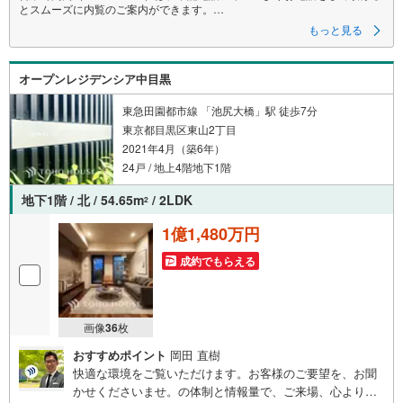
とスムーズに内覧のご案内ができます。
もっと見る
マンション売買の《 Professional 》
【Yahoo！ 不動産キャンペーン対象店舗】
オープンレジデンシア中目黒
当店で物件を成約するとPayPayボーナスライトがもらえる
「Yahoo！ 不動産 物件ご成約キャンペーン」の対象になります。
「資料をもらう」「見学予約をする」ボタンからお問い合わせください。
東急田園都市線 「池尻大橋」駅 徒歩7分
※必ずYahoo！ JAPAN IDでログインしてください。
東京都目黒区東山2丁目
※PayPayボーナスライトは出金と譲渡はできません。
2021年4月（築6年）
ご案内・詳細な資料のご請求はお気軽にどうぞ♪
24戸 / 地上4階地下1階
お電話でのお問い合わせも常時受け付けております！
地下1階 / 北 / 54.65m
/ 2LDK
2
お気軽にお問い合わせください。
1億1,480万円
成約でもらえる
画像
36
枚
おすすめポイント
岡田 直樹
快適な環境をご覧いただけます。お客様のご要望を、お聞
かせくださいませ。の体制と情報量で、ご来場、心よりお