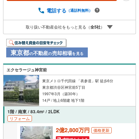
ャンペーン」の対象になります。「資料をもらう」「見学
予約をする」ボタンからお問い合わせください。※必ずYah
電話する
（通話料無料）
oo！ JAPAN IDでログインしてください。※PayPayボーナ
スライトは出金と譲渡はできません。ご案内・詳細な資料
取り扱い不動産会社をもっと見る（
全
5
社
）
のご請求はお気軽にどうぞ♪お電話でのお問い合わせも常
時受け付けております！お気軽にお問い合わせください。
東京都
不動産
売却相場
の
の
を見る
エクセラージュ神宮前
東京メトロ千代田線 「表参道」駅 徒歩6分
東京都渋谷区神宮前5丁目
1997年3月（築30年）
14戸 / 地上6階建 地下1階
1階 / 南東 / 83.4m
/ 2LDK
2
リフォーム
2億2,800万円
価格更新