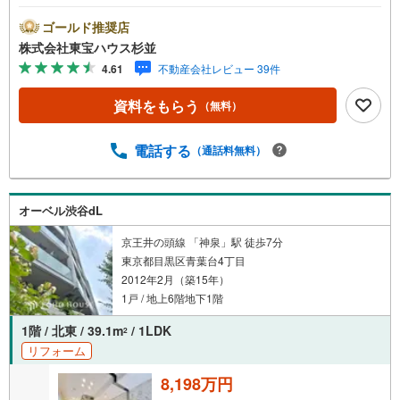
待ちしております。・ 未来を予測し人生設計から始まる
「未来カレンダー」のご提案。・ 未来に起こるであろうご
ゴールド推奨店
自宅リフォームをオンライン上でご提案「ミラカレクラ
株式会社東宝ハウス杉並
ブ」。・ 不動産売却時、ご自宅を綺麗にかつ瀟洒にさせる
4.61
不動産会社レビュー 39件
CG加工ホームステイジングサービス。・ 購入者様へ、税
理士による確定申告の無料セミナーをご招待いたします。
資料をもらう
（無料）
◆ご予約に際して◆日時のご希望をお伝えください。（も
ちろん当日でも対応可能です）事前に鍵等の手配や内覧
（居住中物件）の手配が必要な場合がございますのでご容
電話する
（通話料無料）
赦ください。事前にご連絡をいただけると、スムーズなご
案内が可能となりますのでお手数ですがご一報ください。
◆物件のご案内は◆弊社へのご来社、お客様宅へのお迎
オーベル渋谷dL
え・最寄駅での待ち合わせ、物件周辺のコンビニ等でお待
ち合わせなど、ご希望をお伝えください。ご希望条件をお
京王井の頭線 「神泉」駅 徒歩7分
伝え頂けましたら、ご見学希望物件以外の資料も用意して
東京都目黒区青葉台4丁目
参ります。もちろん他の物件も併せてご案内させていただ
2012年2月（築15年）
きます。
1戸 / 地上6階地下1階
1階 / 北東 / 39.1m
/ 1LDK
2
リフォーム
8,198万円