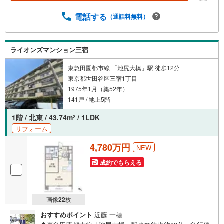
がる「世田谷図書館」まで徒歩約8分【営業時間 10:00～1
9:00】上記時間はお電話が繋がりやすくなっております。
電話する
（通話料無料）
ぜひお気軽にご連絡下さい！現地を見学される場合は「室
内・現地を見学する（無料）」ボタンよりご希望の日時を
ご記入いただけますとスムーズにご案内が可能です。【ウ
ライオンズマンション三宿
ィル不動産販売はここが強み】（1）住宅ローンに精通して
おり、社内にローン専門部署があります！（2）施工実績多
東急田園都市線 「池尻大橋」駅 徒歩12分
数のリフォーム部門も社内にあります！（3）定休日なし！
東京都世田谷区三宿1丁目
1975年1月（築52年）
141戸 / 地上5階
1階 / 北東 / 43.74m
/ 1LDK
2
リフォーム
4,780万円
NEW
成約でもらえる
画像
22
枚
おすすめポイント
近藤 一穂