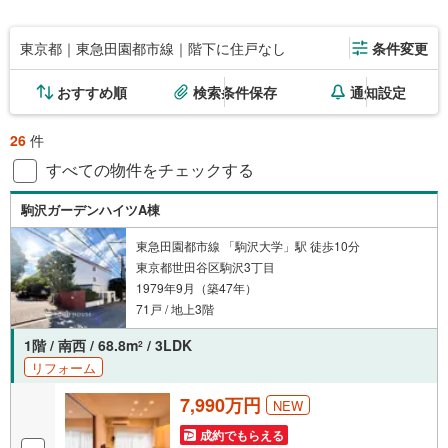
東京都｜東急田園都市線｜階下に住戸なし
条件変更
おすすめ順
検索条件保存
通知設定
26
件
すべての物件をチェックする
駒沢ガーデンハイツA棟
東急田園都市線 「駒沢大学」駅 徒歩10分
東京都世田谷区駒沢3丁目
1979年9月（築47年）
71戸 / 地上3階
1階 / 南西 / 68.8m
/ 3LDK
2
リフォーム
7,990万円
NEW
成約でもらえる