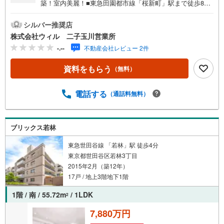
築！室内美麗！■東急田園都市線「桜新町」駅まで徒歩8分
の好立地！スーパーや薬局、コンビニも徒歩圏内にあり、
生活環境の良好な立地！■ペット飼育可能！テラスも広々と
シルバー推奨店
しており、一緒に遊ぶ場として最適です。馬事公苑も徒歩
株式会社ウィル 二子玉川営業所
圏内のためお散歩にも最適です。また1階住戸のため階下が
-.--
不動産会社レビュー 2件
なく、足音などの心配は不要です。■前面道路が一方通行の
ため、交通量も少なく、閑静な住宅街です。■2018年築！
資料をもらう
（無料）
床暖房、食洗器、浄水器など設備も充実！ホテルライクな
内廊下設計も特徴的！■広々としたシューズインクローゼッ
ト付き！各居室にも収納スペースがあり、充実した間取り
電話する
（通話料無料）
です！■二重床・二重天井の構造！騒音の心配が少ない構造
です！
ブリックス若林
東急世田谷線 「若林」駅 徒歩4分
東京都世田谷区若林3丁目
2015年2月（築12年）
17戸 / 地上3階地下1階
1階 / 南 / 55.72m
/ 1LDK
2
7,880万円