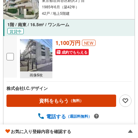
東京都世田谷区駒沢3丁目
します。また、購入だけでなく、将来の住み替えやご売却
1985年6月（築42年）
の相談まで長期的にサポートいたします。営業時間（9:00
～18:00）はお電話が繋がりやすくなっております。人気物
42戸 / 地上5階建
件は早期終了の可能性があるため、お早めにお問い合わせ
1階 / 南東 / 16.5m
/ ワンルーム
2
ください！
賃貸中
1,100万円
NEW
成約でもらえる
画像
5
枚
株式会社I.C.デザイン
資料をもらう
（無料）
電話する
（通話料無料）
お気に入り登録内容を確認する
取り扱い不動産会社をもっと見る（
全
4
社
）