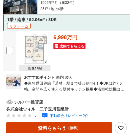
1995年7月（築32年）
ます。また、購入だけでなく、将来の住み替えやご売却の相談まで長期的
にサポートいたします。
25戸 / 地上4階
営業時間（9:00～18:00）はお電話が繋がりやすくなっております。人気物
件は早期終了の可能性があるため、お早めにお問い合わせください！
1階 / 南東 / 52.06m
/ 3DK
2
リフォーム
6,998万円
成約でもらえる
画像
14
枚
おすすめポイント
西岡 慶人
◆東急世田谷線「若林」駅まで徒歩約4分！◆DKは約7.5
帖、空間を広く使える壁付キッチン採用◆浴室乾燥機は花
粉の季節や雨の日のお洗濯にも活躍◆いつでも温かいお風
呂に入れる追い焚き機能付き◆明るい全室採光設計！気持
シルバー推奨店
ちよく過ごせます◆洋室は3部屋ともクローゼット付きです
株式会社ウィル 二子玉川営業所
っきり◆大切な家族の一員であるペットと暮らせます（細
-.--
不動産会社レビュー 2件
則有）◆防犯性を高めるオートロック導入◆不在時でも荷
物の受け取りに便利な宅配ボックス利用可能！◆「ピーコ
資料をもらう
（無料）
ックストア（三軒茶屋の杜店）」まで徒歩約7分◆楽しみ広