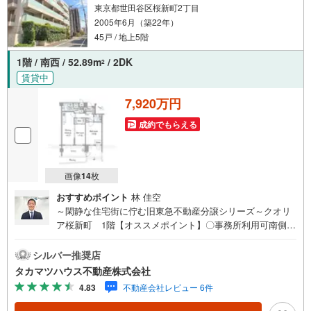
東京都世田谷区桜新町2丁目
2005年6月（築22年）
45戸 / 地上5階
1階 / 南西 / 52.89m
/ 2DK
2
賃貸中
7,920万円
成約でもらえる
画像
14
枚
おすすめポイント
林 佳空
～閑静な住宅街に佇む旧東急不動産分譲シリーズ～クオリ
ア桜新町 1階【オススメポイント】〇事務所利用可南側の
洋室はSOHOスペースとして事務所利用が可能でございま
す。〇田園都市線「桜新町」駅約徒歩6分渋谷駅や大手町駅
シルバー推奨店
まで乗り換えせず使える為、利便性の高い駅でございま
タカマツハウス不動産株式会社
す。〇管理状態が良好不動産デベロッパー東急不動産が開
4.83
不動産会社レビュー 6件
発・分譲・建物管理を行っている為、中長期的にも安心で
す。【ライフインフォメーション】〇桜町小学校 約徒歩1