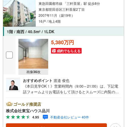
東急田園都市線 「三軒茶屋」駅 徒歩8分
東京都世田谷区三軒茶屋2丁目
2007年11月（築19年）
16戸 / 地上4階
1階 / 南西 / 40.5m
/ 1LDK
2
5,380万円
成約でもらえる
画像
36
枚
おすすめポイント
渡邉 俊也
《本日見学OK！》営業時間内（9:00～21:00）は、下記電
話フォームよりお電話をして頂けるとスムーズに内覧のご
案内ができます。マンション売買の《 Professional 》【Ya
hoo！ 不動産キャンペーン対象店舗】当店で物件を成約す
ゴールド推奨店
るとPayPayボーナスライトがもらえる「Yahoo！ 不動産
株式会社東宝ハウス品川
物件ご成約キャンペーン」の対象になります。「資料をも
4.95
不動産会社レビュー 40件
らう」「見学予約をする」ボタンからお問い合わせくださ
い。※必ずYahoo！ JAPAN IDでログインしてください。※P