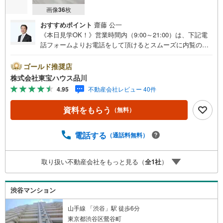
画像
36
枚
おすすめポイント
齋藤 公一
《本日見学OK！》営業時間内（9:00～21:00）は、下記電
話フォームよりお電話をして頂けるとスムーズに内覧のご
案内ができます。マンション売買の《 Professional 》【Ya
hoo！ 不動産キャンペーン対象店舗】当店で物件を成約す
ゴールド推奨店
るとPayPayボーナスライトがもらえる「Yahoo！ 不動産
株式会社東宝ハウス品川
物件ご成約キャンペーン」の対象になります。「資料をも
4.95
不動産会社レビュー 40件
らう」「見学予約をする」ボタンからお問い合わせくださ
い。※必ずYahoo！ JAPAN IDでログインしてください。※P
資料をもらう
（無料）
ayPayボーナスライトは出金と譲渡はできません。ご案
内・詳細な資料のご請求はお気軽にどうぞ♪お電話でのお
問い合わせも常時受け付けております！お気軽にお問い合
電話する
（通話料無料）
わせください。
取り扱い不動産会社をもっと見る（
全
1
社
）
渋谷マンション
山手線 「渋谷」駅 徒歩6分
東京都渋谷区鶯谷町