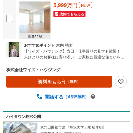
5,999万円
NEW
成約でもらえる
画像
11
枚
おすすめポイント
木内 祐太
【ワイズ・ハウジング】当日・仕事帰りの見学も歓迎！一
人ひとりのお客様に寄り添い、ご家族に最適な住まいをご
提案する不動産総合企業です。■スムーズな物件見学事前予
約で、当日や仕事帰りの見学にも柔軟に対応いたします。
株式会社ワイズ・ハウジング
現地や店舗での待ち合わせ、最寄駅・周辺施設での合流、
ご自宅へのお迎えなど、ご希望の場所を指定いただけま
資料をもらう
（無料）
す。※鍵の手配が必要な場合や、居住中の物件は即日対応が
難しい場合もございます。お早めにお問い合わせくださ
電話する
（通話料無料）
い。■ネット非公開情報もご紹介事前にご希望の「広さ・価
格・エリア」や住み替えのきっかけをお聞かせいただけれ
ば、ネット掲載不可の限定情報や、新規公開予定の物件資
料も併せてご用意いたします。■安心の資金計画・売却サポ
ハイタウン駒沢公園
ート将来の金銭的な不安には、提携ファイナンシャルプラ
東急田園都市線 「駒沢大学」駅 徒歩6分
ンナー（FP）がライフプランに合わせた資金計画をお答え