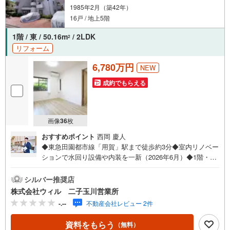
1985年2月（築42年）
16戸 / 地上5階
1階 / 東 / 50.16m
/ 2LDK
2
リフォーム
6,780万円
NEW
成約でもらえる
画像
36
枚
おすすめポイント
西岡 慶人
◆東急田園都市線「用賀」駅まで徒歩約3分◆室内リノベー
ションで水回り設備や内装を一新（2026年6月）◆1階・角
部屋につき、階下への生活音の配慮を少なく過ごすことが
可能◆全居室5帖以上のゆとりの広さでプライベート空間も
シルバー推奨店
充実◆家事の負担を軽減する食洗器搭載キッチン◆冬場の
株式会社ウィル 二子玉川営業所
入浴や雨の日のお洗濯にも活躍する浴室暖房乾燥機付き◆
-.--
不動産会社レビュー 2件
エアコン・照明器具設置済みで初期費用を抑える事が可能
◆全居室収納で整理整頓のしやすいスッキリとした住空間
資料をもらう
（無料）
◆オートロックが備わり、セキュリティも充実◆不在時に