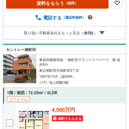
資料をもらう
（無料）
随時開催中！■ ○住宅ローンのご相談 ○買換えのご相
談 ○ご自宅査定のご相談 ○弊社買取も行っております！
電話する
（通話料無料）
取り扱い不動産会社をもっと見る（
全
2
社
）
セントレー南町田
東急田園都市線 「南町田グランベリーパーク」駅 徒
歩8分
東京都町田市南町田3丁目
1997年10月（築29年）
17戸 / 地上階数3階
1階 / 南西 / 72.25m
/ 3LDK
2
リフォーム
4,500万円
成約でもらえる