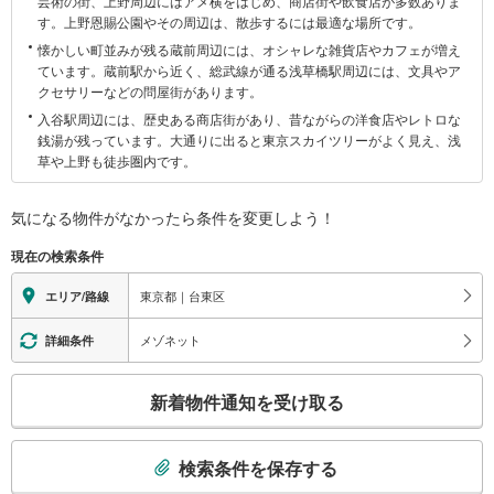
芸術の街、上野周辺にはアメ横をはじめ、商店街や飲食店が多数ありま
区
す。上野恩賜公園やその周辺は、散歩するには最適な場所です。
に
懐かしい町並みが残る蔵前周辺には、オシャレな雑貨店やカフェが増え
関
ています。蔵前駅から近く、総武線が通る浅草橋駅周辺には、文具やア
す
クセサリーなどの問屋街があります。
る
入谷駅周辺には、歴史ある商店街があり、昔ながらの洋食店やレトロな
情
銭湯が残っています。大通りに出ると東京スカイツリーがよく見え、浅
報
草や上野も徒歩圏内です。
気になる物件がなかったら
条件を変更しよう！
現在の検索条件
東京都｜台東区
エリア/路線
メゾネット
詳細条件
こ
新着物件通知を受け取る
の
検
索
検索条件を保存する
条