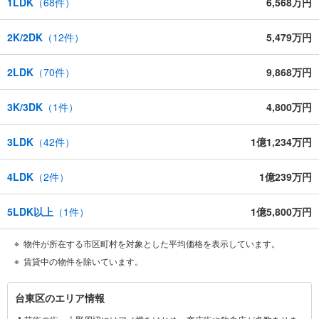
1LDK
（
68
件）
6,568万円
2K/2DK
（
12
件）
5,479万円
2LDK
（
70
件）
9,868万円
3K/3DK
（
1
件）
4,800万円
3LDK
（
42
件）
1億1,234万円
4LDK
（
2
件）
1億239万円
5LDK以上
（
1
件）
1億5,800万円
物件が所在する市区町村を対象とした平均価格を表示しています。
賃貸中の物件を除いています。
台
台東区のエリア情報
東