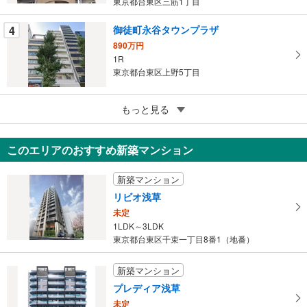
東京都台東区三筋1丁目
存
す
4
御徒町永谷タウンプラザ
る
890万円
1R
東京都台東区上野5丁目
5
もっと見る
成約でもらえる
グリーンハイツ根岸
2,880万円
このエリアのおすすめ新築マンション
2DK
東京都台東区根岸5丁目
新築マンション
リビオ浅草
未定
1LDK～3LDK
東京都台東区千束一丁目8番1（地番）
新築マンション
プレディア浅草
未定