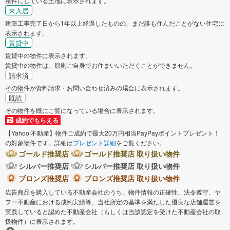
条件にしている土地に表示されます。
未入居
建築工事完了日から1年以上経過したものの、まだ誰も住んだことがない住宅に
表示されます。
賃貸中
賃貸中の物件に表示されます。
賃貸中の物件は、原則ご自身でお住まいいただくことができません。
請求済
その物件が資料請求・お問い合わせ済みの場合に表示されます。
既読
その物件を既にご覧になっている場合に表示されます。
成約でもらえる
【Yahoo!不動産】物件ご成約で最大20万円相当PayPayポイントプレゼント！
の対象物件です。詳細は
プレゼント詳細
をご覧ください。
ゴールド推奨店
ゴールド推奨店 取り扱い物件
シルバー推奨店
シルバー推奨店 取り扱い物件
ブロンズ推奨店
ブロンズ推奨店 取り扱い物件
広告商品を購入している不動産会社のうち、物件情報の正確性、法令遵守、ヤ
フー不動産における成約実績等、当社所定の基準を満たした優良な店舗運営を
実践していると認めた不動産会社（もしくは当該認定を受けた不動産会社の取
扱物件）に表示されます。