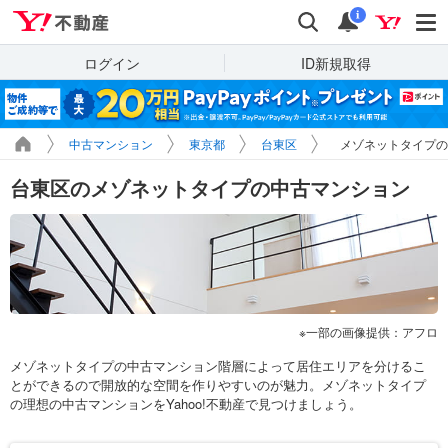
Yahoo!不動産
検索
通知
i
ログイン
ID新規取得
中古マンション
東京都
台東区
メゾネットタイプの
台東区のメゾネットタイプの中古マンション
一部の画像提供：アフロ
メゾネットタイプの中古マンション階層によって居住エリアを分けるこ
とができるので開放的な空間を作りやすいのが魅力。メゾネットタイプ
の理想の中古マンションをYahoo!不動産で見つけましょう。