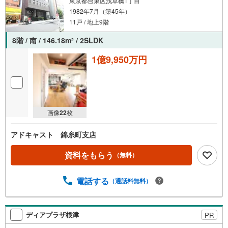
東京都台東区浅草橋1丁目
1982年7月（築45年）
11戸 / 地上9階
8階 / 南 / 146.18m
/ 2SLDK
2
1億9,950万円
画像
22
枚
アドキャスト 錦糸町支店
資料をもらう
（無料）
電話する
（通話料無料）
ディアプラザ根津
PR