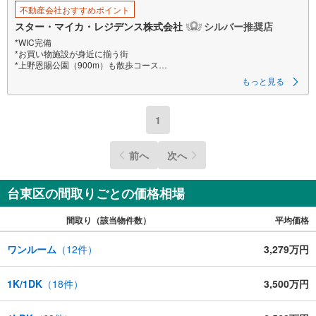
不動産会社おすすめポイント
スター・マイカ・レジデンス株式会社
シルバー推奨店
*WIC完備
*お買い物施設が身近に揃う街
*上野恩賜公園（900m）も散歩コース
もっと見る
《購入者特典！アフターサービス最長10年に延長》
・弊社より本物件をご購入いただいた限定で、給排水設備・水廻りなどの
アフターサービス期間を“2年→最長10年”に延長いたします。詳細はお問い
1
合わせください。
※本特典は、予告なく変更または終了する場合がございます。
前へ
次へ
【弊社について】
弊社は、スター・マイカ・ホールディングス
（東証プライム上場）のグループ会社です。
台東区の間取りごとの価格相場
【営業時間 9:30～18:30】定休日:火・水・祝日
当日の見学も可能です。
間取り（該当物件数）
平均価格
人気物件には特に問い合わせが集中するため、お早めにお電話ください。
上記時間はお電話が繋がりやすくなっております。
ワンルーム
（
12
件）
3,279万円
----Yahoo！ 不動産キャンペーン対象店舗----
当店で物件を成約するとPayPayボーナスがもらえる
「Yahoo！不動産物件ご成約キャンペーン」の対象になります。
1K/1DK
（
18
件）
3,500万円