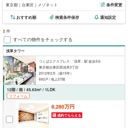
東京都｜台東区｜メゾネット
条件変更
おすすめ順
検索条件保存
通知設定
2
件
すべての物件をチェックする
浅草タワー
つくばエクスプレス 「浅草」駅 徒歩3分
東京都台東区西浅草3丁目
2012年2月（築15年）
693戸 / 地上37階
12階 / 南 / 45.63m
/ 1LDK
2
リフォーム
8,280万円
成約でもらえる