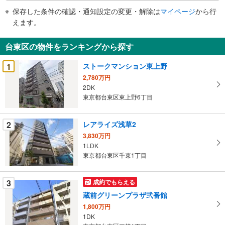
件
保存した条件の確認・通知設定の変更・解除は
マイページ
から行
で
えます。
通
知
台東区の物件をランキングから探す
を
受
1
ストークマンション東上野
け
2,780万円
取
2DK
る
東京都台東区東上野6丁目
・
条
2
レアライズ浅草2
件
3,830万円
を
1LDK
マ
東京都台東区千束1丁目
イ
ペ
3
成約でもらえる
ー
ジ
蔵前グリーンプラザ弐番館
に
1,800万円
保
1DK