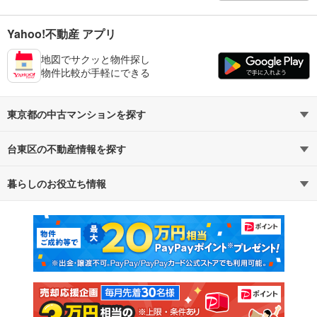
Yahoo!不動産 アプリ
地図でサクッと物件探し
物件比較が手軽にできる
東京都の中古マンションを探す
台東区の不動産情報を探す
路線・駅から探す
地域から探す
暮らしのお役立ち情報
不動産・住宅
賃貸住宅
通勤・通学時間から探す
地図から探す
マンションカタログ
教えて！住まいの先生
新築マンション
中古マンション
新築一戸建て
中古一戸建て
注文住宅
土地