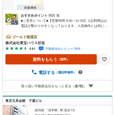
画像
36
枚
おすすめポイント
岡田 篤
■ご見学について■【営業時間 9:00～21:00】上記時間はお
電話が繋がりやすくなっております。人気物件には特に問
い合わせが集中するため、お早めにお電話くださいませ。
「室内・現地を見学する」ボタンよりご予約いただくとご
ゴールド推奨店
見学がスムーズです。■ご予約に際して■日時のご希望をお
株式会社東宝ハウス杉並
伝えくださいませ。（もちろん当日でも対応可能です。）
4.61
不動産会社レビュー 39件
事前に鍵等の手配や内覧（居住中物件）の手配が必要な場
合がございますのでご容赦ください。■ミラカレCLUB■弊
資料をもらう
（無料）
社で売買されたお客様は、ミラカレCLUBに加入可能です。
10～20年後のリフォーム、保険の見直しや借り換えなど、
オンラインでやりとりができます。■FPによるファイナン
電話する
（通話料無料）
シャルライフサポート■お金のプロであるファイナンシャル
プランナーが住宅ローン、保険・税金、資産運用、相続な
取り扱い不動産会社をもっと見る（
全
1
社
）
どの対策をアドバイス可能です。契約前、契約後、お好き
なタイミングがご利用可能です。■税理士による無料確定申
告セミナー■住まいをご購入になったお客様に対して、住宅
東京文具会館 千葉ビル
ローン控除の申告方法をご案内する無料セミナーを開催し
ています。
総武線 「浅草橋」駅 徒歩1分