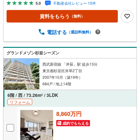
学予約をする」ボタンからお問い合わせください。※必ずY
5.0
不動産会社レビュー 15件
ahoo！ JAPAN IDでログインしてください。※PayPayボー
ナスライトは出金と譲渡はできません。ご案内・詳細な資
資料をもらう
（無料）
料のご請求はお気軽にどうぞ♪お電話でのお問い合わせも
常時受け付けております！お気軽にお問い合わせくださ
い。
電話する
（通話料無料）
グランドメゾン杉並シーズン
西武新宿線 「井荻」駅 徒歩13分
東京都杉並区井草2丁目
2007年10月（築19年）
684戸 / 地上14階
6階 / 西 / 73.26m
/ 3LDK
2
リフォーム
8,860万円
成約でもらえる