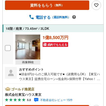
資料をもらう
（無料）
電話する
（通話料無料）
18階 / 南東 / 73.45m
/ 3LDK
2
1億8,500万円
成約でもらえる
画像
35
枚
おすすめポイント
■頭金0円からのご購入可能です■（諸費用もOK）【東宝ハ
ウス東京】提携住宅ローン×低金利×保障付帯【Yahoo！ 不
動産キャンペーン対象店舗】当店で物件を成約するとPayP
ayボーナスライトがもらえる「Yahoo！ 不動産 物件ご成約
ゴールド推奨店
キャンペーン」の対象になります。「資料をもらう」「見
株式会社東宝ハウス東京
学予約をする」ボタンからお問い合わせください。※必ずY
5.0
不動産会社レビュー 15件
ahoo！ JAPAN IDでログインしてください。※PayPayボー