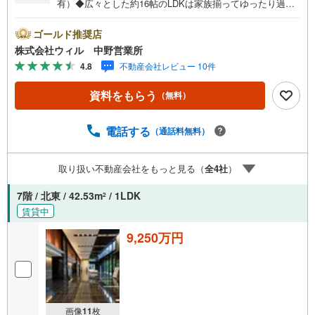
有）◆広々とした約16帖のLDKは家族揃ってゆったり過ご
せる空間です◆使いやすいL字型キッチンで、毎日のお料理
が楽しくなりますね！◆ゴルフバッグやベビーカーも置け
ゴールド推奨店
るシューズインクローゼット！◆各居室に収納が設けられ
株式会社ウィル 中野営業所
ており、お部屋のスペースを有効的に使えます◆天井高約
4.8
不動産会社レビュー 10件
2.6m！開放感良好です！◆断熱による省エネや防音などの
効果がある二重サッシ採用◆プライバシーを重視する方
資料をもらう
（無料）
に！ホテルライクな内廊下設計です！◆防犯性を高めるト
リプルセキュリティーシステム◆各階にクリーンステーシ
ョン有り！【営業時間 10:00～19:00】上記時間はお電話が
電話する
（通話料無料）
繋がりやすくなっております。ぜひお気軽にご連絡下さ
い！現地を見学される場合は「室内・現地を見学する（無
取り扱い不動産会社をもっと見る（
全
4
社
）
料）」ボタンよりご希望の日時をご記入いただけますとス
ムーズにご案内が可能です。【ウィル不動産販売はここが
7階 / 北東 / 42.53m
/ 1LDK
2
強み】（1）住宅ローンに精通したローン専門部署がありま
賃貸中
す！（2）施工実績多数のリフォーム部門も社内にありま
す！（3）定休日なし！
9,250万円
画像
11
枚