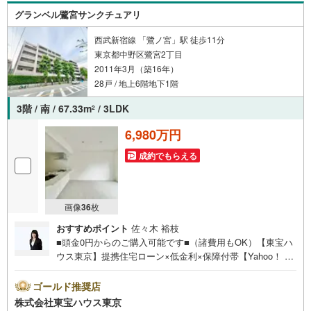
のご請求はお気軽にどうぞ♪お電話でのお問い合わせも常
グランベル鷺宮サンクチュアリ
時受け付けております！お気軽にお問い合わせください。
西武新宿線 「鷺ノ宮」駅 徒歩11分
東京都中野区鷺宮2丁目
2011年3月（築16年）
28戸 / 地上6階地下1階
3階 / 南 / 67.33m
/ 3LDK
2
6,980万円
成約でもらえる
画像
36
枚
おすすめポイント
佐々木 裕枝
■頭金0円からのご購入可能です■（諸費用もOK）【東宝ハ
ウス東京】提携住宅ローン×低金利×保障付帯【Yahoo！ 不
動産キャンペーン対象店舗】当店で物件を成約するとPayP
ayボーナスライトがもらえる「Yahoo！ 不動産 物件ご成約
ゴールド推奨店
キャンペーン」の対象になります。「資料をもらう」「見
株式会社東宝ハウス東京