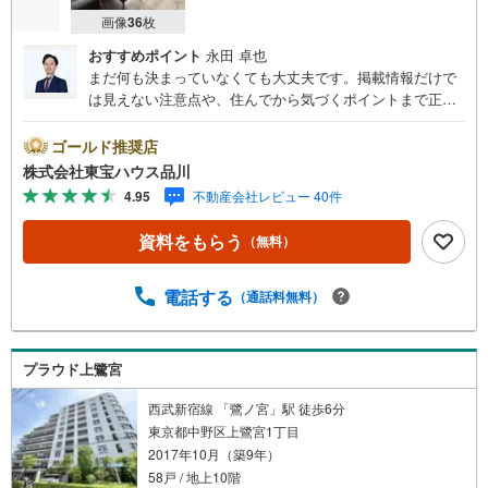
画像
36
枚
おすすめポイント
永田 卓也
まだ何も決まっていなくても大丈夫です。掲載情報だけで
は見えない注意点や、住んでから気づくポイントまで正直
にお伝えします。東宝ハウス品川では、良いことも悪いこ
とも包み隠さずお伝えし、「納得して選ぶ」ためのサポー
ゴールド推奨店
トを大切にしています。現地でしか分からないリアルな情
株式会社東宝ハウス品川
報も含めて、一緒に後悔しない住まい探しを進めていきま
4.95
不動産会社レビュー 40件
しょう。まずはお気軽にご相談ください。【Yahoo！ 不動
産キャンペーン対象店舗】当店で物件を成約するとPayPay
資料をもらう
（無料）
ボーナスライトがもらえる「Yahoo！ 不動産 物件ご成約キ
ャンペーン」の対象になります。「資料をもらう」「見学
予約をする」ボタンからお問い合わせください。※必ずYah
電話する
（通話料無料）
oo！ JAPAN IDでログインしてください。※PayPayボーナ
スライトは出金と譲渡はできません。ご案内・詳細な資料
のご請求はお気軽にどうぞ♪お電話でのお問い合わせも常
プラウド上鷺宮
時受け付けております！お気軽にお問い合わせください。
西武新宿線 「鷺ノ宮」駅 徒歩6分
東京都中野区上鷺宮1丁目
2017年10月（築9年）
58戸 / 地上10階