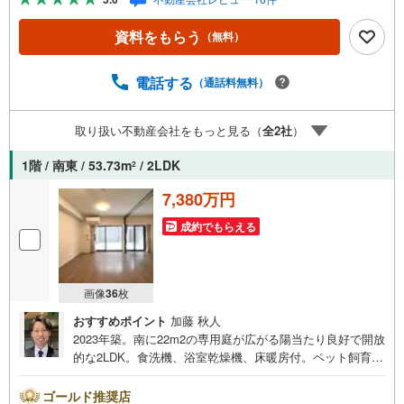
う」をクリックして下さい。【東宝ハウス王子のポイン
ト】（1）不動産のご提案から資金計画・ライフシミュレー
資料をもらう
（無料）
ションのご相談・無理のないライフプラン、提携による低
金利住宅ローンのご提案、購入前に知る「購入後の家族の
生活」を「未来カレンダー」で見える化します。（2）ご購
電話する
（通話料無料）
入後から始まる「専属FPによるファイナンシャルライフサ
ポート」・漠然としたキャッシュフローのグラフ化、効果
取り扱い不動産会社をもっと見る（
全
2
社
）
的な生命保険の見直し、繰り上げ返済の効果的なタイミン
グなどご提案させて頂きます。■ご案内方法ご自宅へお迎
1階 / 南東 / 53.73m
/ 2LDK
2
え・最寄駅等でお待ち合わせ、弊社へのご来社など、ご相
談くださいませ。■お車の無料提携駐車場がございます。
7,380万円
成約でもらえる
画像
36
枚
おすすめポイント
加藤 秋人
2023年築。南に22m2の専用庭が広がる陽当たり良好で開放
的な2LDK。食洗機、浴室乾燥機、床暖房付。ペット飼育
可。西武池袋線石神井公園駅徒歩7分の通勤通学に便利な立
地。コンビニやスーパーが徒歩5分圏内にあり毎日のお買い
ゴールド推奨店