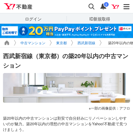
Yahoo!不動産
検索
通知
i
ログイン
ID新規取得
中古マンション
東京都
西武新宿線
築20年以内の
西武新宿線（東京都）の築20年以内の中古マン
ション
一部の画像提供：アフロ
築20年以内の中古マンションは割安で自分好みにリノベーションしやす
いのが魅力。築20年以内の理想の中古マンションをYahoo!不動産で見つ
けましょう。