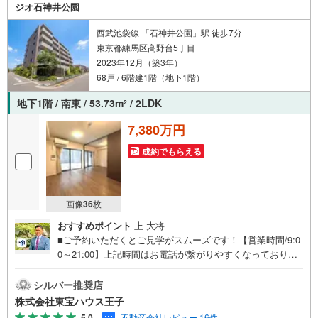
谷駅徒歩8分、高田馬場駅も徒歩圏内なので、平日は都心へ
ジオ石神井公園
スマートに通勤し、休日は神田川沿いをお散歩……なんて
憧れの生活が叶います。現在居住中ですが、ご案内も可能
西武池袋線 「石神井公園」駅 徒歩7分
ですのでお気軽にお声がけください。
東京都練馬区高野台5丁目
2023年12月（築3年）
68戸 / 6階建1階（地下1階）
地下1階 / 南東 / 53.73m
/ 2LDK
2
7,380万円
成約でもらえる
画像
36
枚
おすすめポイント
上 大将
■ご予約いただくとご見学がスムーズです！【営業時間/9:0
0～21:00】上記時間はお電話が繋がりやすくなっておりま
す。人気物件には特に問い合わせが集中するため、お早め
にお電話ください！下記のお申込み方法も可能です！ご見
シルバー推奨店
学希望のお客様:右上の「室内・現地を見学する」をクリッ
株式会社東宝ハウス王子
クして下さい。資料請求希望のお客様:右上の「資料をもら
5.0
不動産会社レビュー 16件