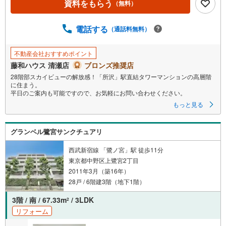
資料をもらう
（無料）
電話する
（通話料無料）
不動産会社おすすめポイント
藤和ハウス 清瀬店
ブロンズ推奨店
28階部スカイビューの解放感！「所沢」駅直結タワーマンションの高層階
に住まう。
平日のご案内も可能ですので、お気軽にお問い合わせください。
もっと見る
グランベル鷺宮サンクチュアリ
西武新宿線 「鷺ノ宮」駅 徒歩11分
東京都中野区上鷺宮2丁目
2011年3月（築16年）
28戸 / 6階建3階（地下1階）
3階 / 南 / 67.33m
/ 3LDK
2
リフォーム