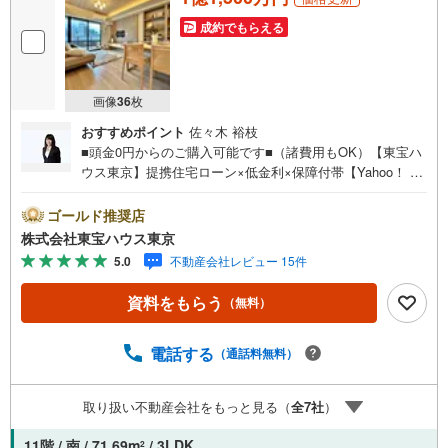
成約でもらえる
画像
36
枚
おすすめポイント
佐々木 裕枝
■頭金0円からのご購入可能です■（諸費用もOK）【東宝ハ
ウス東京】提携住宅ローン×低金利×保障付帯【Yahoo！ 不
動産キャンペーン対象店舗】当店で物件を成約するとPayP
ayボーナスライトがもらえる「Yahoo！ 不動産 物件ご成約
ゴールド推奨店
キャンペーン」の対象になります。「資料をもらう」「見
株式会社東宝ハウス東京
学予約をする」ボタンからお問い合わせください。※必ずY
5.0
不動産会社レビュー 15件
ahoo！ JAPAN IDでログインしてください。※PayPayボー
ナスライトは出金と譲渡はできません。ご案内・詳細な資
資料をもらう
（無料）
料のご請求はお気軽にどうぞ♪お電話でのお問い合わせも
常時受け付けております！お気軽にお問い合わせくださ
い。
電話する
（通話料無料）
取り扱い不動産会社をもっと見る（
全
7
社
）
11階 / 南 / 71.69m
/ 3LDK
2