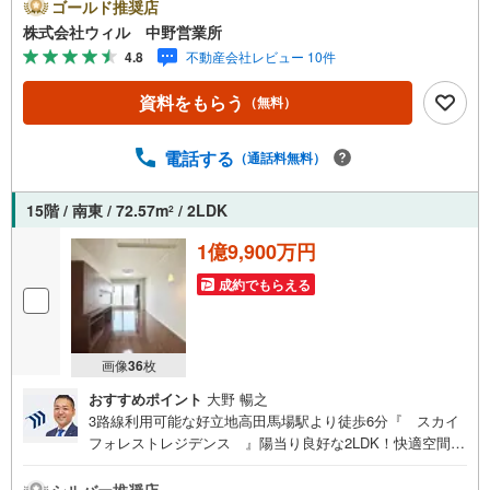
花粉の季節や雨の日のお洗濯にも活躍◆明るい全室採光設
ゴールド推奨店
計！気持ちよく過ごせます◆大切な家族の一員、ペットと
株式会社ウィル 中野営業所
暮らせます（細則有）◆コンシェルジュサービス・各階ゴ
4.8
不動産会社レビュー 10件
ミ捨て可・ゲストルーム（7000円/日）等、共有施設も充実
◆「戸山小学校」まで徒歩約4分！◆「マルエツ（オレンジ
資料をもらう
（無料）
コート店）」まで徒歩約4分！◆スポーツと憩いの空間「戸
山公園（大久保地区）」まで徒歩約2分！【営業時間 10:00
～19:00】上記時間はお電話が繋がりやすくなっておりま
電話する
（通話料無料）
す。ぜひお気軽にご連絡下さい！現地を見学される場合は
「室内・現地を見学する（無料）」ボタンよりご希望の日
15階 / 南東 / 72.57m
/ 2LDK
2
時をご記入いただけますとスムーズにご案内が可能です。
【ウィル不動産販売はここが強み】（1）住宅ローンに精通
1億9,900万円
したローン専門部署があります！（2）施工実績多数のリフ
成約でもらえる
ォーム部門も社内にあります！（3）定休日なし！
画像
36
枚
おすすめポイント
大野 暢之
3路線利用可能な好立地高田馬場駅より徒歩6分『 スカイ
フォレストレジデンス 』陽当り良好な2LDK！快適空間
床暖房完備！寒い冬でもLDと居室は足元暖か 食洗機・ディ
スポーザー付きキッチンで家事ラク 浴室乾燥機やミストサ
シルバー推奨店