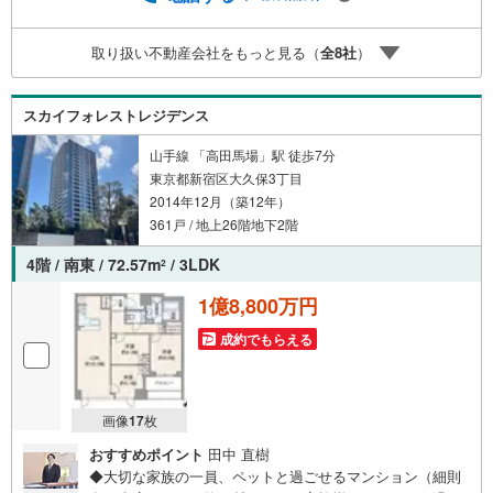
わせください。
取り扱い不動産会社をもっと見る（
全
8
社
）
スカイフォレストレジデンス
山手線 「高田馬場」駅 徒歩7分
東京都新宿区大久保3丁目
2014年12月（築12年）
361戸 / 地上26階地下2階
4階 / 南東 / 72.57m
/ 3LDK
2
1億8,800万円
成約でもらえる
画像
17
枚
おすすめポイント
田中 直樹
◆大切な家族の一員、ペットと過ごせるマンション（細則