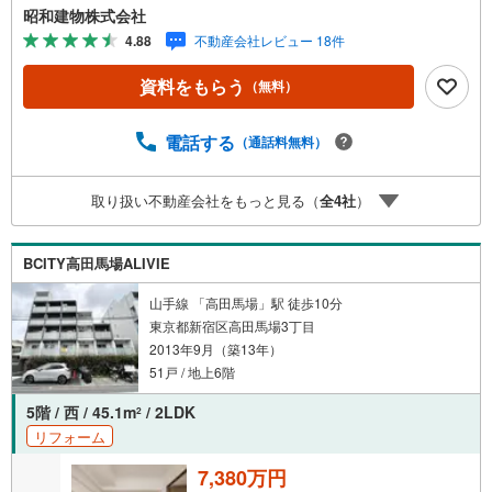
物も楽々です。 ・・・地域密着昭和建物です・・・ 西荻
昭和建物株式会社
窪に創業44年、地域密着の不動産会社です。 不動産購
4.88
不動産会社レビュー 18件
入、買換えには、不安がつきもの。 物件の選定や住宅ロー
ンはもちろん地域密着だからこその情報をお伝え、ご提案
資料をもらう
（無料）
いたします。 お気軽にご相談、ご来社頂ける会社です。
スタッフ一同、心よりお待ちしております。 同じ立地、同
じ建物は存在しません。唯一無二の不動産をお手伝いいた
電話する
（通話料無料）
します。 キッズルーム充実・チャイルド-シートの用意もご
ざいます。 ご家族で楽しくご検討頂けるようご案内してお
取り扱い不動産会社をもっと見る（
全
4
社
）
りますのでぜひ、お気軽にお問い合わせください。 営業時
間: 9:00 - 20:00
BCITY高田馬場ALIVIE
山手線 「高田馬場」駅 徒歩10分
東京都新宿区高田馬場3丁目
2013年9月（築13年）
51戸 / 地上6階
5階 / 西 / 45.1m
/ 2LDK
2
リフォーム
7,380万円