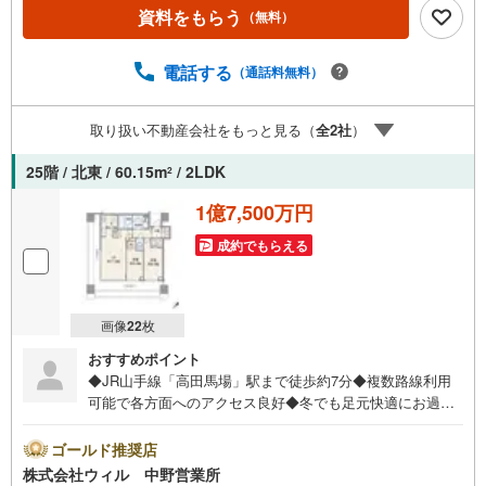
ナスライトは出金と譲渡はできません。ご案内・詳細な資
資料をもらう
（無料）
料のご請求はお気軽にどうぞ♪お電話でのお問い合わせも
常時受け付けております！お気軽にお問い合わせくださ
い。
電話する
（通話料無料）
取り扱い不動産会社をもっと見る（
全
2
社
）
25階 / 北東 / 60.15m
/ 2LDK
2
1億7,500万円
成約でもらえる
画像
22
枚
おすすめポイント
◆JR山手線「高田馬場」駅まで徒歩約7分◆複数路線利用
可能で各方面へのアクセス良好◆冬でも足元快適にお過ご
しいただける床暖房設置◆仕切りを開けて広々と使えるLD
K＋約5帖洋室◆食洗機・ディスポーザー完備で後片付けも
ゴールド推奨店
スムーズ◆衣類や小物をすっきりしまえるWIC付き◆各部
株式会社ウィル 中野営業所