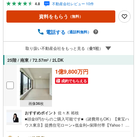
屋に収納スペース有り◆掃除道具や日用品をサッとしまえ
4.8
不動産会社レビュー 10件
る廊下収納◆全室から出入りできるL型バルコニー◆浴室乾
燥暖房機＆オートバスで、いつでも快適バスタイム◆ゲス
資料をもらう
（無料）
トルーム・スカイラウンジなど共用施設が充実◆タワーマ
ンションならではの開放感、ガラスウォール【営業時間 1
0:00～19:00】上記時間はお電話が繋がりやすくなっており
電話する
（通話料無料）
ます。ぜひお気軽にご連絡下さい！現地を見学される場合
は「室内・現地を見学する（無料）」ボタンよりご希望の
取り扱い不動産会社をもっと見る（
全
1
社
）
日時をご記入いただけますとスムーズにご案内が可能で
す。【ウィル不動産販売はここが強み】（1）住宅ローンに
25階 / 南東 / 72.57m
/ 2LDK
2
精通したローン専門部署があります！（2）施工実績多数の
リフォーム部門も社内にあります！（3）定休日なし！
1億9,800万円
成約でもらえる
画像
36
枚
おすすめポイント
佐々木 裕枝
■頭金0円からのご購入可能です■（諸費用もOK）【東宝ハ
ウス東京】提携住宅ローン×低金利×保障付帯【Yahoo！ 不
動産キャンペーン対象店舗】当店で物件を成約するとPayP