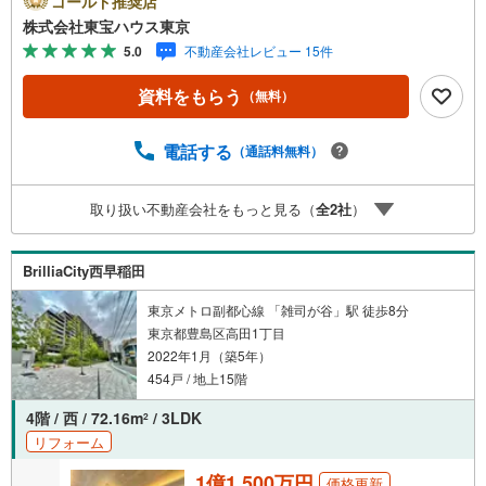
ゴールド推奨店
キャンペーン」の対象になります。「資料をもらう」「見
株式会社東宝ハウス東京
学予約をする」ボタンからお問い合わせください。※必ずY
5.0
不動産会社レビュー 15件
ahoo！ JAPAN IDでログインしてください。※PayPayボー
ナスライトは出金と譲渡はできません。ご案内・詳細な資
資料をもらう
（無料）
料のご請求はお気軽にどうぞ♪お電話でのお問い合わせも
常時受け付けております！お気軽にお問い合わせくださ
い。
電話する
（通話料無料）
取り扱い不動産会社をもっと見る（
全
2
社
）
BrilliaCity西早稲田
東京メトロ副都心線 「雑司が谷」駅 徒歩8分
東京都豊島区高田1丁目
2022年1月（築5年）
454戸 / 地上15階
4階 / 西 / 72.16m
/ 3LDK
2
リフォーム
1億1,500万円
価格更新