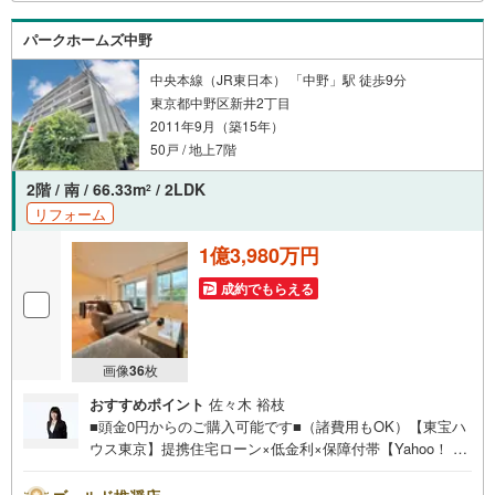
パークホームズ中野
中央本線（JR東日本） 「中野」駅 徒歩9分
東京都中野区新井2丁目
2011年9月（築15年）
50戸 / 地上7階
2階 / 南 / 66.33m
/ 2LDK
2
リフォーム
1億3,980万円
成約でもらえる
画像
36
枚
おすすめポイント
佐々木 裕枝
■頭金0円からのご購入可能です■（諸費用もOK）【東宝ハ
ウス東京】提携住宅ローン×低金利×保障付帯【Yahoo！ 不
動産キャンペーン対象店舗】当店で物件を成約するとPayP
ayボーナスライトがもらえる「Yahoo！ 不動産 物件ご成約