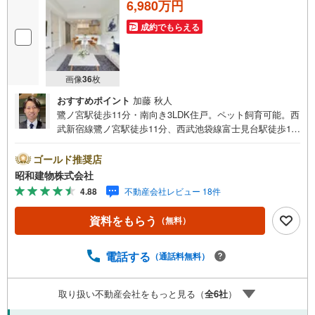
6,980万円
成約でもらえる
画像
36
枚
おすすめポイント
加藤 秋人
鷺ノ宮駅徒歩11分・南向き3LDK住戸。ペット飼育可能。西
武新宿線鷺ノ宮駅徒歩11分、西武池袋線富士見台駅徒歩16
分。ファミリーで使いやすい3LDKの間取り。南向き、各居
室に窓・バルコニーあり。モニター付オートロック・宅配
ゴールド推奨店
ボックスあり。 ・・・地域密着昭和建物です・・・ 西荻
昭和建物株式会社
窪に創業44年、地域密着の不動産会社です。 不動産購
4.88
不動産会社レビュー 18件
入、買換えには、不安がつきもの。 物件の選定や住宅ロー
ンはもちろん地域密着だからこその情報をお伝え、ご提案
資料をもらう
（無料）
いたします。 お気軽にご相談、ご来社頂ける会社です。
スタッフ一同、心よりお待ちしております。 同じ立地、同
じ建物は存在しません。唯一無二の不動産をお手伝いいた
電話する
（通話料無料）
します。 キッズルーム充実・チャイルド-シートの用意もご
ざいます。 ご家族で楽しくご検討頂けるようご案内してお
取り扱い不動産会社をもっと見る（
全
6
社
）
りますのでぜひ、お気軽にお問い合わせください。 営業時
間: 9:00 - 20:00