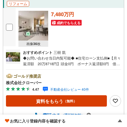
リフォーム
7,480万円
成約でもらえる
画像
36
枚
おすすめポイント
三樹 凱
◆お問い合わせ当日内覧可能◆ ■住宅ローン支払例■【月々
返済額 20万8718円】頭金0円 ボーナス返済額0円 借入
額7480万円 金利0.93％（変動金利） 35年返済の場合
●住宅ローン、諸費用ローンお気軽にご相談下さい！新宿区
ゴールド推奨店
中落合に佇むリムテラス中落合ヒルズ。ペット飼育可能。
株式会社クローバー
新宿線・大江戸線「中井」駅徒歩6分。大江戸線「落合南長
4.47
不動産会社レビュー 40件
崎」駅徒歩12分と利便性に富んだ立地にあります。周辺に
は買い物施設や飲食店、小・中学校、子供に嬉しい公園等
資料をもらう
（無料）
があり生活環境が整っています。2013年7月築軽量鉄骨造
の3階建て。総戸数8戸のマンション。敷地内に駐輪場あ
り。管理はガイアフィールド担当。お部屋は1-3階、内装新
電話する
（通話料無料）
規リフォーム実施。■今すぐ見たい！■ローンが心配■買う
お気に入り登録内容を確認する
方が得なの？■分からない事、何でもご相談下さい。■随