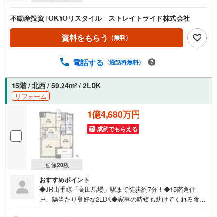
不動産投資TOKYOリスタイル ストレイトライド株式会社
資料をもらう
（無料）
電話する
（通話料無料）
15階 / 北西 / 59.24m
/ 2LDK
2
リフォーム
1億4,680万円
成約でもらえる
画像
20
枚
おすすめポイント
◆JR山手線「高田馬場」駅まで徒歩約7分！◆15階角住
戸、陽当たり良好な2LDK◆家事の時短も助けてくれる食洗
機付き◆リビングが見渡せる対面キッチン◆浴室乾燥機は