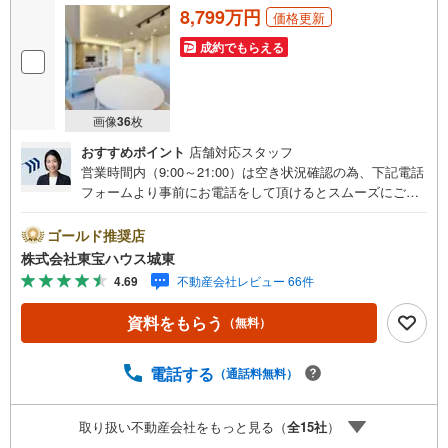
8,799万円
価格更新
成約でもらえる
画像
36
枚
おすすめポイント
店舗対応スタッフ
営業時間内（9:00～21:00）は空き状況確認の為、下記電話
フォームより事前にお電話をして頂けるとスムーズにご案
内ができます。▽TOHO HOUSE CLUB▽現時点の未来
カレンダーの作成▽ご購入後もお客様の人生のパートナー
ゴールド推奨店
として暮らしの「安心」を守り続けます。【Yahoo！ 不動
株式会社東宝ハウス城東
産キャンペーン対象店舗】当店で物件を成約するとPayPay
4.69
不動産会社レビュー 66件
ボーナスライトがもらえる「Yahoo！ 不動産 物件ご成約キ
ャンペーン」の対象になります。「資料をもらう」「見学
資料をもらう
（無料）
予約をする」ボタンからお問い合わせください。※必ずYah
oo！ JAPAN IDでログインしてください。※PayPayボーナ
スライトは出金と譲渡はできません。ご案内・詳細な資料
電話する
（通話料無料）
のご請求はお気軽にどうぞ♪お電話でのお問い合わせも常
時受け付けております！■頭金0円からのご購入可能です■
取り扱い不動産会社をもっと見る（
全
15
社
）
（諸費用もOK）お気軽にお問い合わせください。