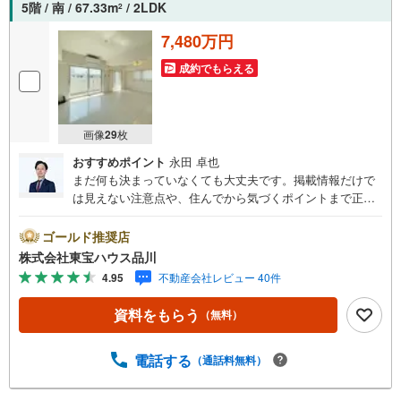
5階 / 南 / 67.33m
/ 2LDK
2
7,480万円
成約でもらえる
画像
29
枚
おすすめポイント
永田 卓也
まだ何も決まっていなくても大丈夫です。掲載情報だけで
は見えない注意点や、住んでから気づくポイントまで正直
にお伝えします。東宝ハウス品川では、良いことも悪いこ
とも包み隠さずお伝えし、「納得して選ぶ」ためのサポー
ゴールド推奨店
トを大切にしています。現地でしか分からないリアルな情
株式会社東宝ハウス品川
報も含めて、一緒に後悔しない住まい探しを進めていきま
4.95
不動産会社レビュー 40件
しょう。まずはお気軽にご相談ください。【Yahoo！ 不動
産キャンペーン対象店舗】当店で物件を成約するとPayPay
資料をもらう
（無料）
ボーナスライトがもらえる「Yahoo！ 不動産 物件ご成約キ
ャンペーン」の対象になります。「資料をもらう」「見学
予約をする」ボタンからお問い合わせください。※必ずYah
電話する
（通話料無料）
oo！ JAPAN IDでログインしてください。※PayPayボーナ
スライトは出金と譲渡はできません。ご案内・詳細な資料