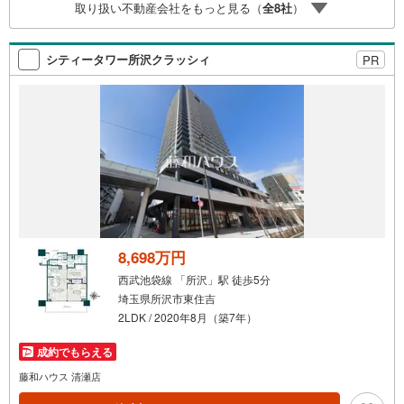
取り扱い不動産会社をもっと見る（
全
8
社
）
シティータワー所沢クラッシィ
PR
8,698万円
西武池袋線 「所沢」駅 徒歩5分
埼玉県所沢市東住吉
2LDK / 2020年8月（築7年）
成約でもらえる
藤和ハウス 清瀬店