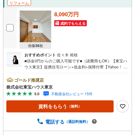
リフォーム
相談 ○ご自宅査定のご相談 ○弊社買取も行っておりま
す！
8,090万円
成約でもらえる
画像
36
枚
おすすめポイント
佐々木 裕枝
■頭金0円からのご購入可能です■（諸費用もOK）【東宝ハ
ウス東京】提携住宅ローン×低金利×保障付帯【Yahoo！ 不
動産キャンペーン対象店舗】当店で物件を成約するとPayP
ayボーナスライトがもらえる「Yahoo！ 不動産 物件ご成約
ゴールド推奨店
キャンペーン」の対象になります。「資料をもらう」「見
株式会社東宝ハウス東京
学予約をする」ボタンからお問い合わせください。※必ずY
5.0
不動産会社レビュー 15件
ahoo！ JAPAN IDでログインしてください。※PayPayボー
ナスライトは出金と譲渡はできません。ご案内・詳細な資
資料をもらう
（無料）
料のご請求はお気軽にどうぞ♪お電話でのお問い合わせも
常時受け付けております！お気軽にお問い合わせくださ
い。
電話する
（通話料無料）