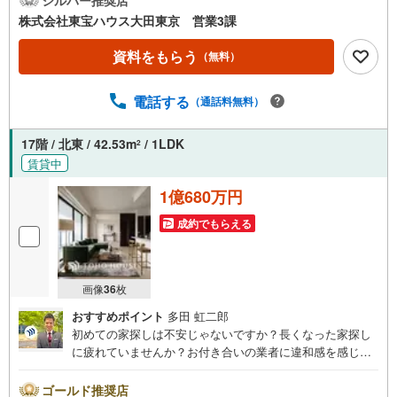
ウナ完備でバスタイムも快適に 靴をしっかり収納！玄関を
株式会社東宝ハウス大田東京 営業3課
スッキリ保つSICを設置 ペット足洗い場や各階ダストステ
ーションも完備 ゲストルームなど共用施設も充実していま
資料をもらう
（無料）
す～東京、川崎エリアの「住まい」探しに確かな安心と満
足を～東宝ハウス大田東京ならではの高品質なサービスを
電話する
（通話料無料）
お届けします。各種ご相談も承っております。 住宅ローン
のご相談 FPによるライフプランのシミュレーションお電話
よりお問い合わせの際は「Yahoo！不動産を見た」とお伝
17階 / 北東 / 42.53m
/ 1LDK
2
え下さい。【資料をもらう】【室内・現地を見学する】ボ
賃貸中
タンよりご予約いただくとご見学がスムーズにご案内でき
ます。お客様のお住まいへの「希望」を形にするべく全力
1億680万円
でお手伝いさせていただきます。お会いできる日を心待ち
成約でもらえる
にしております。
画像
36
枚
おすすめポイント
多田 虹二郎
初めての家探しは不安じゃないですか？長くなった家探し
に疲れていませんか？お付き合いの業者に違和感を感じて
いませんか？東宝ハウス杉並は仲介業者です。仲介に特化
したプロが、何のしがらみもなく、お客様の理想の物件を
ゴールド推奨店