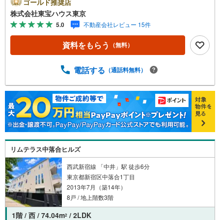
ayボーナスライトがもらえる「Yahoo！ 不動産 物件ご成約
ゴールド推奨店
キャンペーン」の対象になります。「資料をもらう」「見
株式会社東宝ハウス東京
学予約をする」ボタンからお問い合わせください。※必ずY
5.0
不動産会社レビュー 15件
ahoo！ JAPAN IDでログインしてください。※PayPayボー
ナスライトは出金と譲渡はできません。ご案内・詳細な資
資料をもらう
（無料）
料のご請求はお気軽にどうぞ♪お電話でのお問い合わせも
常時受け付けております！お気軽にお問い合わせくださ
い。
電話する
（通話料無料）
リムテラス中落合ヒルズ
西武新宿線 「中井」駅 徒歩6分
東京都新宿区中落合1丁目
2013年7月（築14年）
8戸 / 地上階数3階
1階 / 西 / 74.04m
/ 2LDK
2