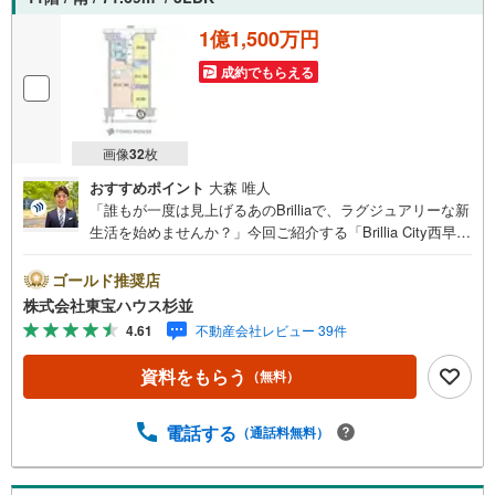
1億1,500万円
成約でもらえる
画像
32
枚
おすすめポイント
大森 唯人
「誰もが一度は見上げるあのBrilliaで、ラグジュアリーな新
生活を始めませんか？」今回ご紹介する「Brillia City西早稲
田」は、ステータスも、お部屋のポジションも、設備もす
べてがファーストクラスな物件です。なんといっても、15
ゴールド推奨店
階建ての11階、南向きという素晴らしい条件！窓の外には
株式会社東宝ハウス杉並
神田川沿いの景色が広がり、朝から夕方まで心地よい陽射
4.61
不動産会社レビュー 39件
しがお部屋を満たしてくれます。 室内には、ディスポーザ
ーやビルトイン食洗機、リビングの床暖房など、一度使っ
資料をもらう
（無料）
たら手放せなくなる最新の設備がこれでもかと揃っていま
す。お風呂も乾きやすいカラリ床やWi-Fi対応のリモコンな
ど、細かいところまで居住者目線の工夫が満載。総戸数454
電話する
（通話料無料）
戸のビッグコミュニティならではの重厚感あるエントラン
スや、行き届いた管理体制も大きな安心材料です。雑司が