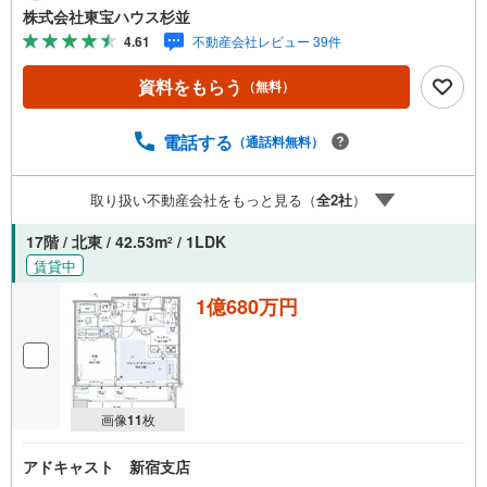
お探しします。東宝ハウス杉並【（FD）:】ご見学希望の物
株式会社東宝ハウス杉並
件以外も併せてご案内させていただきます。遠慮なくご希
4.61
不動産会社レビュー 39件
望をお伝えくださいませ。■ご見学について■【営業時間 9:
00～21:00】人気物件は特に問い合わせが集中するため、お
資料をもらう
（無料）
早めにお電話くださいませ。「室内・現地を見学する」ボ
タンよりご予約いただくとご見学がスムーズとなります。■
TOHO HOUSE CLUB■弊社で売買されたお客様はTOHO H
電話する
（通話料無料）
OUSE CLUBに加入可能。10～20年後のリフォーム、保険
の見直しや借り換えなど、オンラインでやりとりができま
取り扱い不動産会社をもっと見る（
全
2
社
）
す。■FPによるファイナンシャルライフサポート■ファイナ
ンシャルプランナーが住宅ローン、保険・税金、資産運
17階 / 北東 / 42.53m
/ 1LDK
2
用、相続などの対策をアドバイスを致します。
賃貸中
1億680万円
画像
11
枚
アドキャスト 新宿支店