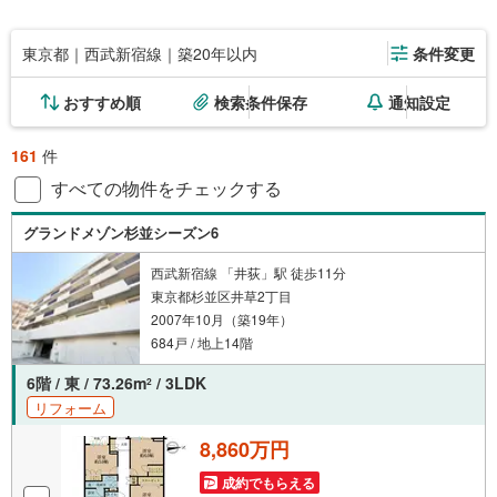
東京都｜西武新宿線｜築20年以内
条件変更
おすすめ順
検索条件保存
通知設定
161
件
すべての物件をチェックする
グランドメゾン杉並シーズン6
西武新宿線 「井荻」駅 徒歩11分
東京都杉並区井草2丁目
2007年10月（築19年）
684戸 / 地上14階
6階 / 東 / 73.26m
/ 3LDK
2
リフォーム
8,860万円
成約でもらえる