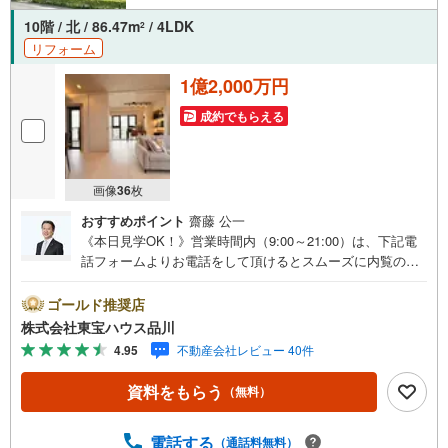
10階 / 北 / 86.47m
/ 4LDK
2
リフォーム
1億2,000万円
成約でもらえる
画像
36
枚
おすすめポイント
齋藤 公一
《本日見学OK！》営業時間内（9:00～21:00）は、下記電
話フォームよりお電話をして頂けるとスムーズに内覧のご
案内ができます。マンション売買の《 Professional 》【Ya
hoo！ 不動産キャンペーン対象店舗】当店で物件を成約す
ゴールド推奨店
るとPayPayボーナスライトがもらえる「Yahoo！ 不動産
株式会社東宝ハウス品川
物件ご成約キャンペーン」の対象になります。「資料をも
4.95
不動産会社レビュー 40件
らう」「見学予約をする」ボタンからお問い合わせくださ
い。※必ずYahoo！ JAPAN IDでログインしてください。※P
資料をもらう
（無料）
ayPayボーナスライトは出金と譲渡はできません。ご案
内・詳細な資料のご請求はお気軽にどうぞ♪お電話でのお
問い合わせも常時受け付けております！お気軽にお問い合
電話する
（通話料無料）