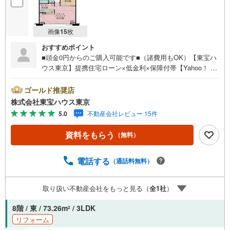
画像
15
枚
おすすめポイント
■頭金0円からのご購入可能です■（諸費用もOK）【東宝ハ
ウス東京】提携住宅ローン×低金利×保障付帯【Yahoo！ 不
動産キャンペーン対象店舗】当店で物件を成約するとPayP
ayボーナスライトがもらえる「Yahoo！ 不動産 物件ご成約
ゴールド推奨店
キャンペーン」の対象になります。「資料をもらう」「見
株式会社東宝ハウス東京
学予約をする」ボタンからお問い合わせください。※必ずY
5.0
不動産会社レビュー 15件
ahoo！ JAPAN IDでログインしてください。※PayPayボー
ナスライトは出金と譲渡はできません。ご案内・詳細な資
資料をもらう
（無料）
料のご請求はお気軽にどうぞ♪お電話でのお問い合わせも
常時受け付けております！お気軽にお問い合わせくださ
い。
電話する
（通話料無料）
取り扱い不動産会社をもっと見る（
全
1
社
）
8階 / 東 / 73.26m
/ 3LDK
2
リフォーム