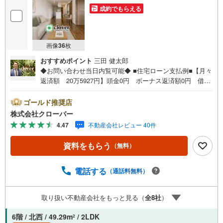
成約でもらえる
画像
36
枚
おすすめポイント
三田 健太郎
◆お問い合わせ当日内覧可能◆ ■住宅ローン支払例■【月々
返済額 20万5927円】頭金0円 ボーナス返済額0円 借入
額7380万円 金利0.93％（変動金利） 35年返済の場合
●住宅ローン、諸費用ローンお気軽にご相談下さい！新宿区
ゴールド推奨店
高田馬場3丁目に佇むBCITY 高田馬場 alivie。JR山手線
株式会社クローバー
「高田馬場」駅から徒歩10分の立地です。都心主要エリア
4.47
不動産会社レビュー 40件
へのアクセスに優れながらも、周辺にはスーパーや飲食店
が揃い、日々の生活利便性も良好。学生街としての賑わい
資料をもらう
（無料）
と住宅街としての落ち着きを兼ね備えた住環境が魅力。201
3年築の鉄筋コンクリート造地上6階建、総戸数51戸のマン
ション。お部屋は5階部分の角部屋になっております。■今
電話する
（通話料無料）
すぐ見たい！■ローンが心配■買う方が得なの？■分からな
い事、何でもご相談下さい。■随時！内覧可能です！■平
取り扱い不動産会社をもっと見る（
全
8
社
）
日・土日・祝祭日…日程・時間はいつでも調整可能。ご指
定の場所にお車でお迎えに上がります。■不動産購入のご相
6階 / 北西 / 49.29m
/ 2LDK
2
談も随時開催中！■ ○住宅ローンのご相談 ○買換えのご