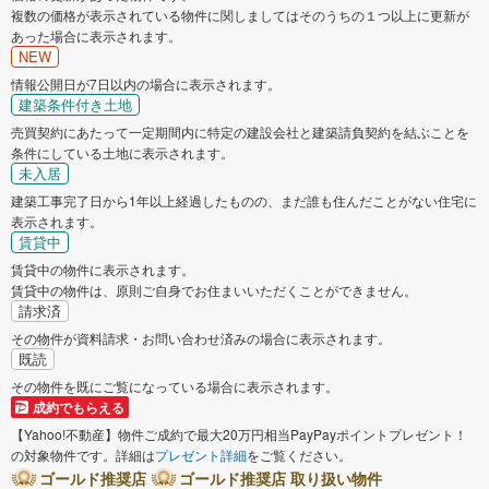
複数の価格が表示されている物件に関しましてはそのうちの１つ以上に更新が
あった場合に表示されます。
NEW
情報公開日が7日以内の場合に表示されます。
建築条件付き土地
売買契約にあたって一定期間内に特定の建設会社と建築請負契約を結ぶことを
条件にしている土地に表示されます。
未入居
建築工事完了日から1年以上経過したものの、まだ誰も住んだことがない住宅に
表示されます。
賃貸中
賃貸中の物件に表示されます。
賃貸中の物件は、原則ご自身でお住まいいただくことができません。
請求済
その物件が資料請求・お問い合わせ済みの場合に表示されます。
既読
その物件を既にご覧になっている場合に表示されます。
成約でもらえる
【Yahoo!不動産】物件ご成約で最大20万円相当PayPayポイントプレゼント！
の対象物件です。詳細は
プレゼント詳細
をご覧ください。
ゴールド推奨店
ゴールド推奨店 取り扱い物件