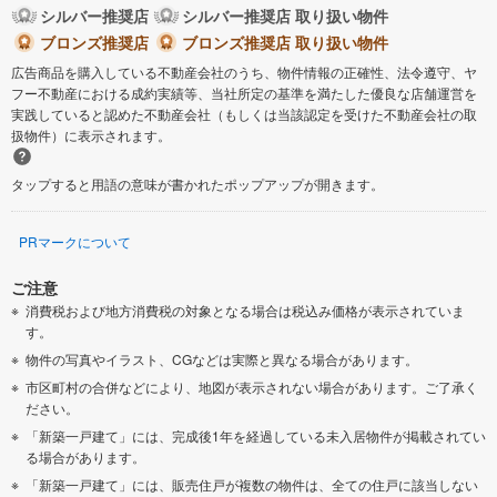
シルバー推奨店
シルバー推奨店 取り扱い物件
ブロンズ推奨店
ブロンズ推奨店 取り扱い物件
広告商品を購入している不動産会社のうち、物件情報の正確性、法令遵守、ヤ
フー不動産における成約実績等、当社所定の基準を満たした優良な店舗運営を
実践していると認めた不動産会社（もしくは当該認定を受けた不動産会社の取
扱物件）に表示されます。
タップすると用語の意味が書かれたポップアップが開きます。
PRマークについて
ご注意
消費税および地方消費税の対象となる場合は税込み価格が表示されていま
す。
物件の写真やイラスト、CGなどは実際と異なる場合があります。
市区町村の合併などにより、地図が表示されない場合があります。ご了承く
ださい。
「新築一戸建て」には、完成後1年を経過している未入居物件が掲載されてい
る場合があります。
「新築一戸建て」には、販売住戸が複数の物件は、全ての住戸に該当しない