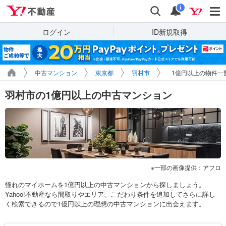
Yahoo!不動産
検索
通知
i
ログイン
ID新規取得
中古マンション
東京都
羽村市
1億円以上の物件一
羽村市の1億円以上の中古マンション
一部の画像提供：アフロ
憧れのマイホームを1億円以上の中古マンションから探しましょう。
Yahoo!不動産なら間取りやエリア、こだわり条件を追加してさらに詳し
く検索できるので1億円以上の理想の中古マンションに出会えます。