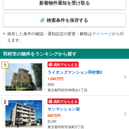
新着物件通知を受け取る
の
検
索
検索条件を保存する
条
件
保存した条件の確認・通知設定の変更・解除は
マイページ
から行
で
えます。
通
知
羽村市の物件をランキングから探す
を
受
1
成約でもらえる
け
ライオンズマンション羽村第2
取
1,080万円
る
3DK
・
東京都羽村市神明台1丁目
条
件
2
成約でもらえる
を
サンマンション栄
マ
680万円
イ
2LDK
ペ
東京都羽村市栄町2丁目