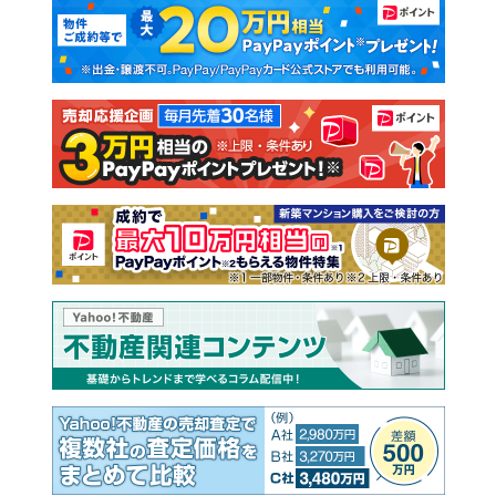
マンションカタログ
教えて！住まいの先生
新築マンション
中古マンション
新築一戸建て
中古一戸建て
注文住宅
土地
売却査定