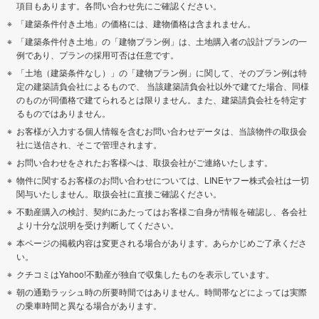
項目もあります。各問い合わせ先にご確認ください。
「建築条件付き土地」の価格には、建物価格は含まれません。
「建築条件付き土地」の「建物プラン例」は、土地購入者の設計プランの一
例であり、プランの採用可否は任意です。
「土地（建築条件なし）」の「建物プラン例」に関して、そのプラン例は特
定の建築請負会社によるもので、 当該建築請負会社以外で建てた場合、同様
のものが同価格で建てられるとは限りません。また、建築請負会社を特定す
るものではありません。
お客様が入力する個人情報を含むお問い合わせデータは、当該物件の取扱会
社に送信され、そこで管理されます。
お問い合わせをされたお客様へは、取扱会社がご連絡いたします。
物件に関するお客様のお問い合わせについては、LINEヤフー株式会社は一切
関与いたしません。取扱会社に直接ご確認ください。
不動産購入の検討、契約にあたってはお客様ご自身が情報を確認し、各会社
より十分な説明を受け判断してください。
本ページの掲載内容は変更される場合があります。あらかじめご了承くださ
い。
クチコミはYahoo!不動産が独自で収集したものを表示しています。
朝の通勤ラッシュ時の所要時間ではありません。時間帯などによっては実際
の乗車時間と異なる場合があります。