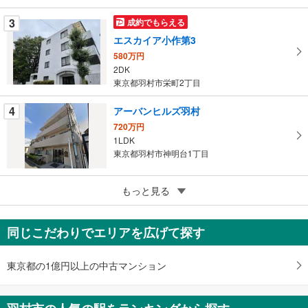
ー
ジ
3
成約でもらえる
に
エスカイア小作第3
保
580万円
存
2DK
す
東京都羽村市栄町2丁目
る
4
アーバンヒルズ羽村
720万円
1LDK
東京都羽村市神明台1丁目
5
もっと見る
成約でもらえる
第一羽村マンション
500万円
同じこだわりでエリアを広げて探す
2DK
東京都羽村市緑ヶ丘5丁目
東京都の1億円以上の中古マンション