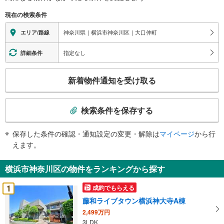
現在の検索条件
神奈川県｜横浜市神奈川区｜大口仲町
エリア/路線
指定なし
詳細条件
こ
新着物件通知を受け取る
の
検
索
検索条件を保存する
条
件
保存した条件の確認・通知設定の変更・解除は
マイページ
から行
で
えます。
通
知
横浜市神奈川区の物件をランキングから探す
を
受
1
成約でもらえる
け
藤和ライブタウン横浜神大寺A棟
取
2,499万円
る
3LDK