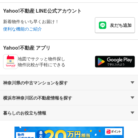
Yahoo!不動産 LINE公式アカウント
新着物件をいち早くお届け！
友だち追加
便利な機能のご紹介
Yahoo!不動産 アプリ
地図でサクッと物件探し
物件比較が手軽にできる
神奈川県の中古マンションを探す
横浜市神奈川区の不動産情報を探す
路線・駅から探す
地域から探す
暮らしのお役立ち情報
不動産・住宅
賃貸住宅
通勤・通学時間から探す
地図から探す
マンションカタログ
教えて！住まいの先生
新築マンション
中古マンション