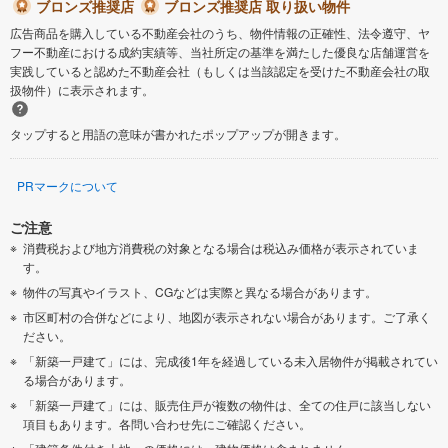
ブロンズ推奨店
ブロンズ推奨店 取り扱い物件
広告商品を購入している不動産会社のうち、物件情報の正確性、法令遵守、ヤ
フー不動産における成約実績等、当社所定の基準を満たした優良な店舗運営を
実践していると認めた不動産会社（もしくは当該認定を受けた不動産会社の取
扱物件）に表示されます。
タップすると用語の意味が書かれたポップアップが開きます。
PRマークについて
ご注意
消費税および地方消費税の対象となる場合は税込み価格が表示されていま
す。
物件の写真やイラスト、CGなどは実際と異なる場合があります。
市区町村の合併などにより、地図が表示されない場合があります。ご了承く
ださい。
「新築一戸建て」には、完成後1年を経過している未入居物件が掲載されてい
る場合があります。
「新築一戸建て」には、販売住戸が複数の物件は、全ての住戸に該当しない
項目もあります。各問い合わせ先にご確認ください。