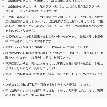
「建築条件付き土地」の価格には、建物価格は含まれません。
「建築条件付き土地」の「建物プラン例」は、土地購入者の設計プランの一
例であり、プランの採用可否は任意です。
「土地（建築条件なし）」の「建物プラン例」に関して、そのプラン例は特
定の建築請負会社によるもので、 当該建築請負会社以外で建てた場合、同様
のものが同価格で建てられるとは限りません。また、建築請負会社を特定す
るものではありません。
お客様が入力する個人情報を含むお問い合わせデータは、当該物件の取扱会
社に送信され、そこで管理されます。
お問い合わせをされたお客様へは、取扱会社がご連絡いたします。
物件に関するお客様のお問い合わせについては、LINEヤフー株式会社は一切
関与いたしません。取扱会社に直接ご確認ください。
不動産購入の検討、契約にあたってはお客様ご自身が情報を確認し、各会社
より十分な説明を受け判断してください。
本ページの掲載内容は変更される場合があります。あらかじめご了承くださ
い。
クチコミはYahoo!不動産が独自で収集したものを表示しています。
朝の通勤ラッシュ時の所要時間ではありません。時間帯などによっては実際
の乗車時間と異なる場合があります。