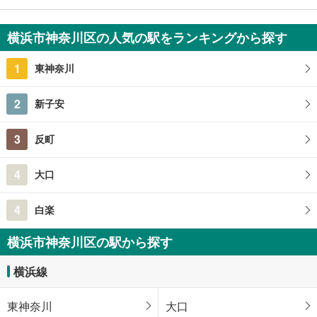
マツク白楽コート
2,300万円
横浜市神奈川区の人気の駅をランキングから探す
3LDK
神奈川県横浜市神奈川区六角橋2丁目
1
東神奈川
2
新子安
3
反町
4
大口
4
白楽
横浜市神奈川区の駅から探す
横浜線
東神奈川
大口