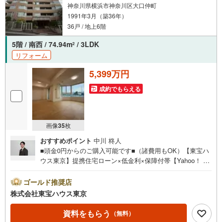
神奈川県横浜市神奈川区大口仲町
1991年3月（築36年）
36戸 / 地上6階
5階 / 南西 / 74.94m
/ 3LDK
2
リフォーム
5,399万円
成約でもらえる
画像
35
枚
おすすめポイント
中川 柊人
■頭金0円からのご購入可能です■（諸費用もOK）【東宝ハ
ウス東京】提携住宅ローン×低金利×保障付帯【Yahoo！ 不
動産キャンペーン対象店舗】当店で物件を成約するとPayP
ayボーナスライトがもらえる「Yahoo！ 不動産 物件ご成約
ゴールド推奨店
キャンペーン」の対象になります。「資料をもらう」「見
株式会社東宝ハウス東京
学予約をする」ボタンからお問い合わせください。※必ずY
ahoo！ JAPAN IDでログインしてください。※PayPayボー
資料をもらう
（無料）
ナスライトは出金と譲渡はできません。ご案内・詳細な資