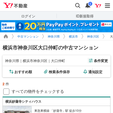
Yahoo!不動産
検索
通知
i
ログイン
ID新規取得
中古マンション
神奈川県
横浜市
神奈川区
大
横浜市神奈川区大口仲町の中古マンション
神奈川県｜横浜市神奈川区｜大口仲町
条件変更
おすすめ順
検索条件保存
通知設定
2
件
すべての物件をチェックする
横浜妙蓮寺シティハウス
東急東横線 「妙蓮寺」駅 徒歩10分