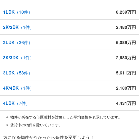
1LDK
（
10
件）
8,239万円
2K/2DK
（
1
件）
2,480万円
2LDK
（
36
件）
6,089万円
3K/3DK
（
1
件）
2,680万円
3LDK
（
58
件）
5,611万円
4K/4DK
（
1
件）
2,180万円
4LDK
（
7
件）
4,431万円
物件が所在する市区町村を対象とした平均価格を表示しています。
賃貸中の物件を除いています。
気になる物件がなかったら
条件を変更しよう！