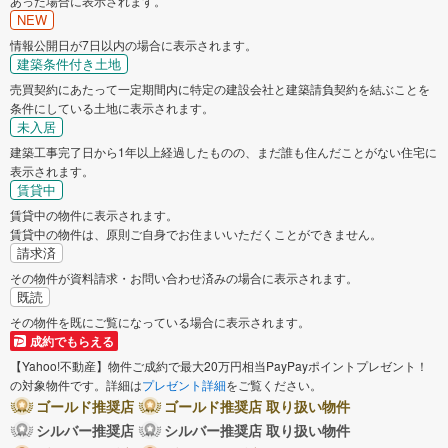
あった場合に表示されます。
NEW
情報公開日が7日以内の場合に表示されます。
建築条件付き土地
売買契約にあたって一定期間内に特定の建設会社と建築請負契約を結ぶことを
条件にしている土地に表示されます。
未入居
建築工事完了日から1年以上経過したものの、まだ誰も住んだことがない住宅に
表示されます。
賃貸中
賃貸中の物件に表示されます。
賃貸中の物件は、原則ご自身でお住まいいただくことができません。
請求済
その物件が資料請求・お問い合わせ済みの場合に表示されます。
既読
その物件を既にご覧になっている場合に表示されます。
成約でもらえる
【Yahoo!不動産】物件ご成約で最大20万円相当PayPayポイントプレゼント！
の対象物件です。詳細は
プレゼント詳細
をご覧ください。
ゴールド推奨店
ゴールド推奨店 取り扱い物件
シルバー推奨店
シルバー推奨店 取り扱い物件