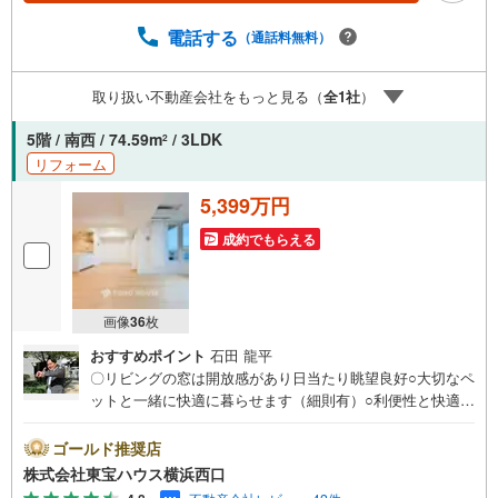
料のご請求はお気軽にどうぞ♪お電話でのお問い合わせも
電話する
（通話料無料）
常時受け付けております！お気軽にお問い合わせくださ
い。
取り扱い不動産会社をもっと見る（
全
1
社
）
5階 / 南西 / 74.59m
/ 3LDK
2
リフォーム
5,399万円
成約でもらえる
画像
36
枚
おすすめポイント
石田 龍平
〇リビングの窓は開放感があり日当たり眺望良好○大切なペ
ットと一緒に快適に暮らせます（細則有）○利便性と快適な
住空間をともに堪能する暮らしーーーーYahoo！ 不動産キ
ャンペーン対象店舗ーーーー当店で物件を成約するとPayP
ゴールド推奨店
ayボーナスライトがもらえる「Yahoo！ 不動産 物件ご成約
株式会社東宝ハウス横浜西口
キャンペーン」の対象になります。「資料をもらう」「見