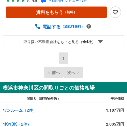
4.8
不動産会社レビュー 42件
学予約をする」ボタンからお問い合わせください。※必ずY
ahoo！ JAPAN IDでログインしてください。※PayPayボー
資料をもらう
（無料）
ナスライトは出金と譲渡はできません。有効期限は付与日
から60日です。ーーーーーーーーーーーーーーーーーーー
ーーーーーーー紹介金融機関/都市銀行利率/年利 0.95％
電話する
（通話料無料）
（変動金利）※上記金利は 2026年8月時点 のものであり、
実際の適用金利は融資実行時のものとなります。金利情勢
取り扱い不動産会社をもっと見る（
全
4
社
）
により表記の返済額と異なる場合があります。ーーーーー
ーーーーーーーーーーーーーーーーーーーー
1
前へ
次へ
横浜市神奈川区の間取りごとの価格相場
間取り（該当物件数）
平均価格
ワンルーム
（
2
件）
1,107万円
1K/1DK
（
2
件）
2,035万円