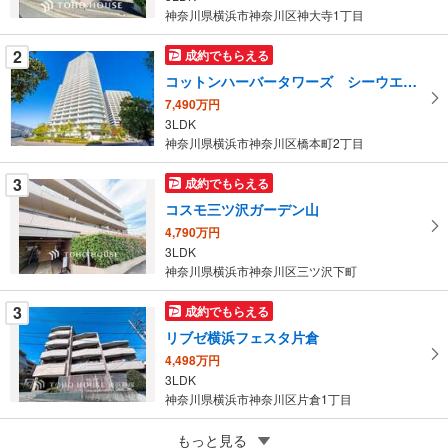
・
神奈川県横浜市神奈川区神大寺1丁目
条
件
2
成約でもらえる
を
コットンハーバータワーズ シーウエスト
マ
7,490万円
イ
3LDK
ペ
神奈川県横浜市神奈川区橋本町2丁目
ー
ジ
3
成約でもらえる
に
コスモ三ツ沢ガーデン山
保
4,790万円
存
3LDK
す
神奈川県横浜市神奈川区三ツ沢下町
る
3
成約でもらえる
リブゼ横浜フェスタ片倉
4,498万円
3LDK
神奈川県横浜市神奈川区片倉1丁目
5
もっと見る
成約でもらえる