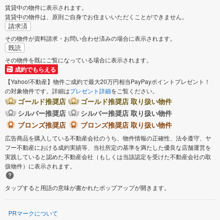
賃貸中の物件に表示されます。
賃貸中の物件は、原則ご自身でお住まいいただくことができません。
請求済
その物件が資料請求・お問い合わせ済みの場合に表示されます。
既読
その物件を既にご覧になっている場合に表示されます。
成約でもらえる
【Yahoo!不動産】物件ご成約で最大20万円相当PayPayポイントプレゼント！
の対象物件です。詳細は
プレゼント詳細
をご覧ください。
ゴールド推奨店
ゴールド推奨店 取り扱い物件
シルバー推奨店
シルバー推奨店 取り扱い物件
ブロンズ推奨店
ブロンズ推奨店 取り扱い物件
広告商品を購入している不動産会社のうち、物件情報の正確性、法令遵守、ヤ
フー不動産における成約実績等、当社所定の基準を満たした優良な店舗運営を
実践していると認めた不動産会社（もしくは当該認定を受けた不動産会社の取
扱物件）に表示されます。
タップすると用語の意味が書かれたポップアップが開きます。
PRマークについて