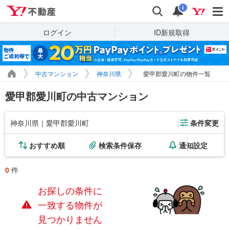
Yahoo!不動産
検索
通知
i
ログイン
ID新規取得
中古マンション
神奈川県
愛甲郡愛川町の物件一覧
愛甲郡愛川町の中古マンション
神奈川県｜愛甲郡愛川町
条件変更
おすすめ順
検索条件保存
通知設定
0
件
お探しの条件に
一致する物件が
見つかりません