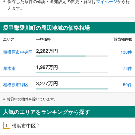
保存した条件の確認・通知設定の変更・解除は
マイページ
から行
で
えます。
通
知
を
愛甲郡愛川町の周辺地域の価格相場
受
け
エリア
平均価格
該当物件数
取
2,262万円
る
相模原市中央区
130件
・
条
1,997万円
厚木市
78件
件
を
3,277万円
マ
相模原市緑区
50件
イ
ペ
賃貸中の物件を除いています。
ー
ジ
人気のエリアをランキングから探す
に
保
横浜市中区
1
存