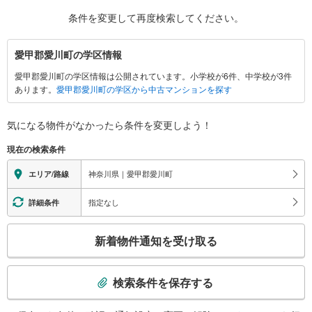
条件を変更して再度検索してください。
愛
愛甲郡愛川町の学区情報
甲
愛甲郡愛川町の学区情報は公開されています。小学校が6件、中学校が3件
郡
あります。
愛甲郡愛川町の学区から中古マンションを探す
愛
川
町
気になる物件がなかったら
条件を変更しよう！
に
現在の検索条件
関
す
神奈川県｜愛甲郡愛川町
エリア/路線
る
情
指定なし
詳細条件
報
こ
新着物件通知を受け取る
の
検
索
検索条件を保存する
条
件