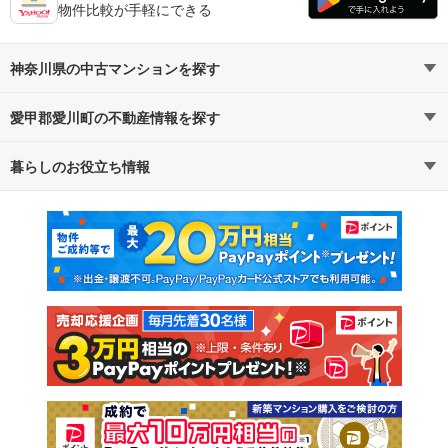
物件比較が手軽にできる
神奈川県の中古マンションを探す
愛甲郡愛川町の不動産情報を探す
路線・駅から探す
地域から探す
暮らしのお役立ち情報
不動産・住宅
賃貸住宅
通勤・通学時間から探す
地図から探す
マンションカタログ
教えて！住まいの先生
新築マンション
中古マンション
新築一戸建て
中古一戸建て
注文住宅
土地
売却査定