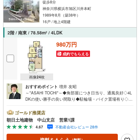
徒歩8分
神奈川県横浜市旭区川井本町
1989年8月（築38年）
16戸 / 地上4階建
2階 / 南東 / 78.58m
/ 4LDK
2
980万円
成約でもらえる
画像
24
枚
おすすめポイント
増井 友昭
～*ASAHI TOCHI*～◆角部屋につき日当り、通風良好◇4L
DKの使い勝手の良い間取り◆駐輪場・バイク置場有り◇近
隣は自然豊かな住環境◆マンション管理状況良好* * * * 住
まい、安心のおとりつぎ * * * *おかげさまで42周年を迎え
ゴールド推奨店
ることができました♪ご成約件数7万件達成!!☆当日のご見
朝日土地建物 中山支店 営業1課
学も対応可能です！☆JR横浜線「中山」駅徒歩1分！☆ご
4.67
不動産会社レビュー 28件
予約は『朝日土地建物中山店』まで！朝日土地建物グルー
プは地域密着を合言葉に全13店舗でその地域No.1を目指し
資料をもらう
（無料）