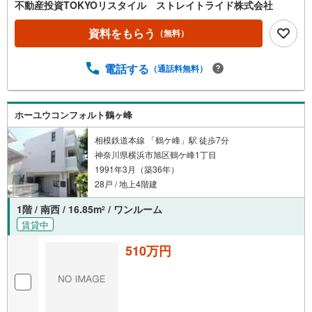
不動産投資TOKYOリスタイル ストレイトライド株式会社
資料をもらう
（無料）
電話する
（通話料無料）
ホーユウコンフォルト鶴ヶ峰
相模鉄道本線 「鶴ケ峰」駅 徒歩7分
神奈川県横浜市旭区鶴ケ峰1丁目
1991年3月（築36年）
28戸 / 地上4階建
1階 / 南西 / 16.85m
/ ワンルーム
2
賃貸中
510万円