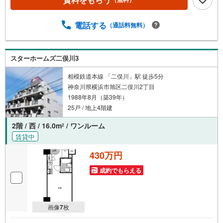
ております。広告掲載していない物件も多数ございます。
色々廻ったけど良い物件が無いなぁ・・頭金無くても平
気・・？お家の買替えってどうするの・・？etc.まずは何
電話する
（通話料無料）
でもお気軽にご相談ください！有資格者が丁寧にご説明さ
せていただきます！お問い合わせをお待ちしております!!
スターホームズ二俣川3
相模鉄道本線 「二俣川」駅 徒歩5分
神奈川県横浜市旭区二俣川2丁目
1988年8月（築39年）
25戸 / 地上4階建
2階 / 西 / 16.0m
/ ワンルーム
2
賃貸中
430万円
成約でもらえる
画像
7
枚