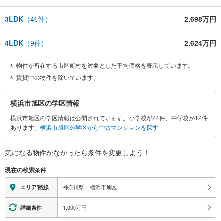
3LDK
（
46
件）
2,698万円
4LDK
（
9
件）
2,624万円
物件が所在する市区町村を対象とした平均価格を表示しています。
賃貸中の物件を除いています。
横
横浜市旭区の学区情報
浜
横浜市旭区の学区情報は公開されています。小学校が24件、中学校が12件
市
あります。
横浜市旭区の学区から中古マンションを探す
旭
区
に
気になる物件がなかったら
条件を変更しよう！
関
現在の検索条件
す
る
神奈川県｜横浜市旭区
エリア/路線
情
報
1,000万円
詳細条件