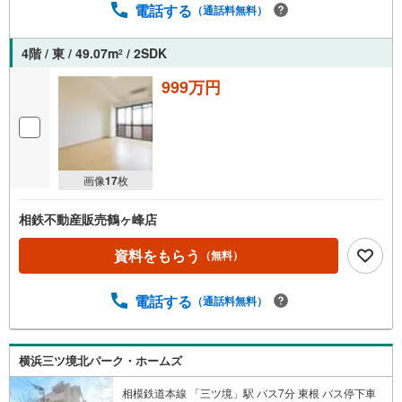
入できる無料の生命保険】【13年間もらえる、国からの特
電話する
（通話料無料）
別ボーナス】これから多くなる【教育費】住宅を買った後
から始まる【住宅ローン返済】65歳以上から必要になる
4階 / 東 / 49.07m
/ 2SDK
2
【老後の費用負担】住宅探しの【このタイミング】で不安
な部分を明確にしていきませんか？？ --------------
999万円
画像
17
枚
相鉄不動産販売鶴ヶ峰店
資料をもらう
（無料）
電話する
（通話料無料）
横浜三ツ境北パーク・ホームズ
相模鉄道本線 「三ツ境」駅 バス7分 東根 バス停下車