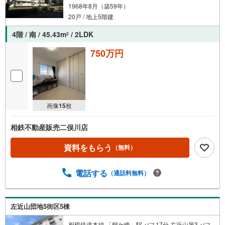
1968年8月（築59年）
20戸 / 地上5階建
4階 / 南 / 45.43m
/ 2LDK
2
750万円
画像
15
枚
相鉄不動産販売二俣川店
資料をもらう
（無料）
電話する
（通話料無料）
左近山団地5街区5棟
相模鉄道本線 「鶴ケ峰」駅 バス17分 左近山第3 バス