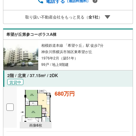
電話する
（通話料無料）
取り扱い不動産会社をもっと見る（
全
1
社
）
希望が丘第参コーポラスA棟
相模鉄道本線 「希望ケ丘」駅 徒歩7分
神奈川県横浜市旭区東希望が丘
1976年2月（築51年）
99戸 / 地上9階建
2階 / 北東 / 37.15m
/ 2DK
2
賃貸中
680万円
画像
6
枚