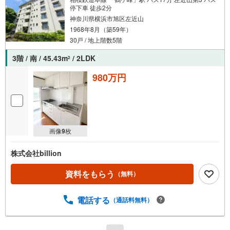
停下車 徒歩2分
神奈川県横浜市旭区左近山
1968年8月（築59年）
30戸 / 地上階数5階
3階 / 南 / 45.43m
/ 2LDK
2
980万円
画像
9
枚
株式会社billion
資料をもらう
（無料）
電話する
（通話料無料）