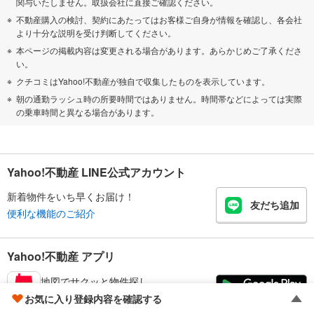
関与いたしません。取扱会社に直接ご確認ください。
不動産購入の検討、契約にあたってはお客様ご自身が情報を確認し、各会社
より十分な説明を受け判断してください。
本ページの掲載内容は変更される場合があります。あらかじめご了承くださ
い。
クチコミはYahoo!不動産が独自で収集したものを表示しています。
朝の通勤ラッシュ時の所要時間ではありません。時間帯などによっては実際
の乗車時間と異なる場合があります。
Yahoo!不動産 LINE公式アカウント
新着物件をいち早くお届け！
友だち追加
便利な機能のご紹介
Yahoo!不動産 アプリ
地図でサクッと物件探し
物件比較が手軽にできる
お気に入り登録内容を確認する