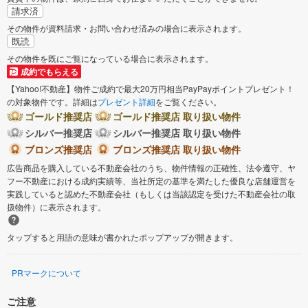
請求済
その物件が資料請求・お問い合わせ済みの場合に表示されます。
既読
その物件を既にご覧になっている場合に表示されます。
成約でもらえる
【Yahoo!不動産】物件ご成約で最大20万円相当PayPayポイントプレゼント！
の対象物件です。詳細は
プレゼント詳細
をご覧ください。
ゴールド推奨店
ゴールド推奨店 取り扱い物件
シルバー推奨店
シルバー推奨店 取り扱い物件
ブロンズ推奨店
ブロンズ推奨店 取り扱い物件
広告商品を購入している不動産会社のうち、物件情報の正確性、法令遵守、ヤ
フー不動産における成約実績等、当社所定の基準を満たした優良な店舗運営を
実践していると認めた不動産会社（もしくは当該認定を受けた不動産会社の取
扱物件）に表示されます。
タップすると用語の意味が書かれたポップアップが開きます。
PRマークについて
ご注意