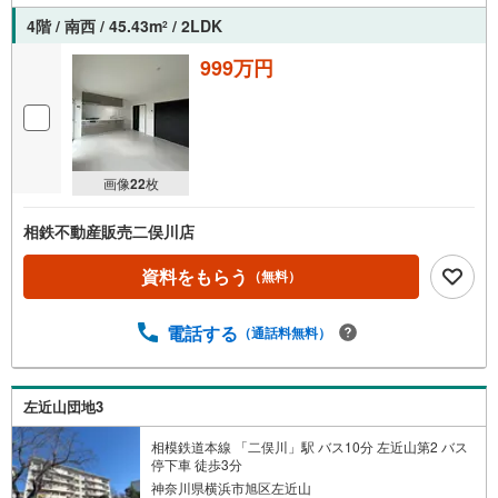
4階 / 南西 / 45.43m
/ 2LDK
2
999万円
画像
22
枚
相鉄不動産販売二俣川店
資料をもらう
（無料）
電話する
（通話料無料）
左近山団地3
相模鉄道本線 「二俣川」駅 バス10分 左近山第2 バス
停下車 徒歩3分
神奈川県横浜市旭区左近山