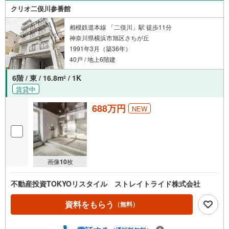
クリオ二俣川参番館
相模鉄道本線 「二俣川」駅 徒歩11分
神奈川県横浜市旭区さちが丘
1991年3月（築36年）
40戸 / 地上6階建
6階 / 東 / 16.8m
/ 1K
2
賃貸中
688万円
NEW
画像
10
枚
不動産投資TOKYOリスタイル ストレイトライド株式会社
資料をもらう
（無料）