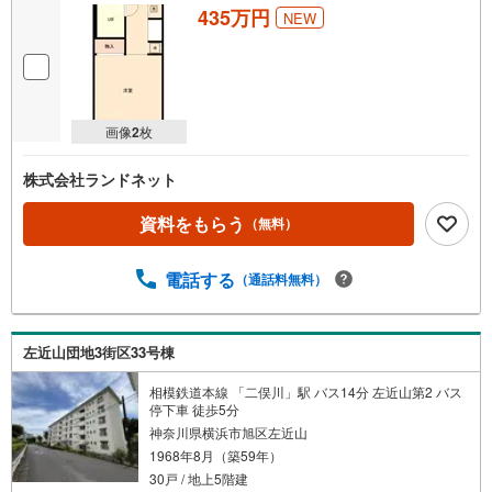
435万円
NEW
画像
2
枚
株式会社ランドネット
資料をもらう
（無料）
電話する
（通話料無料）
左近山団地3街区33号棟
相模鉄道本線 「二俣川」駅 バス14分 左近山第2 バス
停下車 徒歩5分
神奈川県横浜市旭区左近山
1968年8月（築59年）
30戸 / 地上5階建