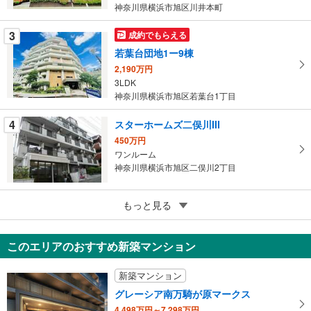
ペ
神奈川県横浜市旭区川井本町
ー
ジ
3
成約でもらえる
に
若葉台団地1ー9棟
保
2,190万円
存
3LDK
す
神奈川県横浜市旭区若葉台1丁目
る
4
スターホームズ二俣川III
450万円
ワンルーム
神奈川県横浜市旭区二俣川2丁目
5
もっと見る
成約でもらえる
ベルハウス西谷
1,699万円
このエリアのおすすめ新築マンション
3LDK
神奈川県横浜市旭区白根2丁目
新築マンション
グレーシア南万騎が原マークス
4,498万円～7,298万円