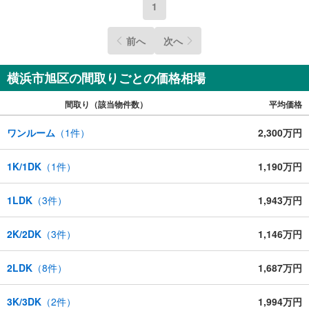
1
前へ
次へ
横浜市旭区の間取りごとの価格相場
間取り（該当物件数）
平均価格
ワンルーム
（
1
件）
2,300万円
1K/1DK
（
1
件）
1,190万円
1LDK
（
3
件）
1,943万円
2K/2DK
（
3
件）
1,146万円
2LDK
（
8
件）
1,687万円
3K/3DK
（
2
件）
1,994万円