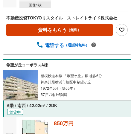
画像
1
枚
不動産投資TOKYOリスタイル ストレイトライド株式会社
資料をもらう
（無料）
電話する
（通話料無料）
希望が丘コーポラスA棟
相模鉄道本線 「希望ケ丘」駅 徒歩6分
神奈川県横浜市旭区中希望が丘
1972年5月（築55年）
57戸 / 地上6階建
6階 / 南西 / 42.02m
/ 2DK
2
賃貸中
850万円