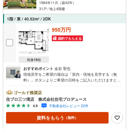
1984年11月（築42年）
31戸 / 地上4階建
1階 / 東 / 40.52m
/ 2DK
2
950万円
成約でもらえる
画像
19
枚
おすすめポイント
金岩 聖也
現地見学をご希望の場合は「室内・現地を見学する（無
料）」ボタンよりご希望の日時をご記入いただけますとス
ムーズにご案内が可能です。 住プロは、瀬谷区・旭区・泉
区・戸塚区・保土ケ谷区・大和市の不動産売買専門会社で
ゴールド推奨店
す！ 最新物件情報や当社限定の物件情報も多数ご用意！お
住プロ三ツ境店 株式会社住宅プロデュース
気軽にお問合せ下さい!! -------------- 弊社独自の住宅ローン提
4.9
不動産会社レビュー 22件
案システム 弊社ではファイナンシャル専門スタッフによる
【丁寧な資金アドバイス】【ファイナンシャルプラン提案
資料をもらう
（無料）
書の作成】を随時行っております。意外に知らないお客様
が多い【定年時の住宅ローン残高】【住宅購入者だけが加