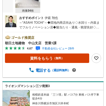
画像
34
枚
おすすめポイント
伊庭 翔也
～*ASAHI TOCHI*～◆団地内商店街あり◇水回り～内装ま
でフルリノベーション済◆陽当たり・通風・眺望良好◇周
辺にスーパー・コンビニなどがあります◆追い炊き機能付
き風呂* * * * 住まい、安心のおとりつぎ * * * *おかげさまで
ゴールド推奨店
42周年を迎えることができました♪ご成約件数7万件達成!!
朝日土地建物 中山支店 営業1課
☆当日のご見学も対応可能です！☆JR横浜線「中山」駅徒
4.67
不動産会社レビュー 28件
歩1分！☆ご予約は『朝日土地建物中山店』まで！朝日土地
建物グループは地域密着を合言葉に全13店舗でその地域No.
資料をもらう
（無料）
1を目指しております。広告掲載していない物件も多数ござ
います。色々廻ったけど良い物件が無いなぁ・・頭金無く
ても平気・・？お家の買替えってどうするの・・？etc.ま
電話する
（通話料無料）
ずは何でもお気軽にご相談ください！有資格者が丁寧にご
説明させていただきます！お問い合わせをお待ちしており
ます!!
ライオンズマンション三ツ境第3
相模鉄道本線 「三ツ境」駅 バス7分 東根 バス停下車
徒歩4分
神奈川県横浜市旭区川井本町