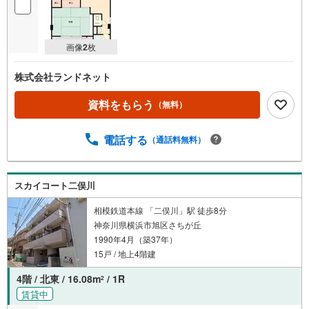
画像
2
枚
株式会社ランドネット
資料をもらう
（無料）
電話する
（通話料無料）
スカイコート二俣川
相模鉄道本線 「二俣川」駅 徒歩8分
神奈川県横浜市旭区さちが丘
1990年4月（築37年）
15戸 / 地上4階建
4階 / 北東 / 16.08m
/ 1R
2
賃貸中