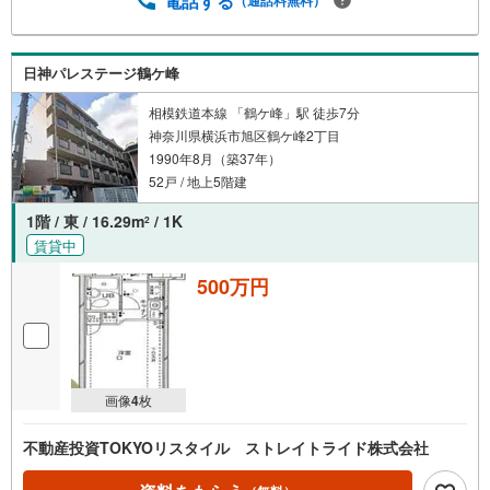
電話する
日神パレステージ鶴ケ峰
相模鉄道本線 「鶴ケ峰」駅 徒歩7分
神奈川県横浜市旭区鶴ケ峰2丁目
1990年8月（築37年）
52戸 / 地上5階建
1階 / 東 / 16.29m
/ 1K
2
賃貸中
500万円
画像
4
枚
不動産投資TOKYOリスタイル ストレイトライド株式会社