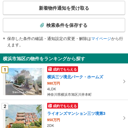
こ
新着物件通知を受け取る
の
検
索
検索条件を保存する
条
件
保存した条件の確認・通知設定の変更・解除は
マイページ
から行
で
えます。
通
知
横浜市旭区の物件をランキングから探す
を
受
1
成約でもらえる
け
横浜三ツ境北パーク・ホームズ
取
980万円
る
4LDK
・
神奈川県横浜市旭区川井本町
条
件
2
成約でもらえる
を
ライオンズマンション三ツ境第3
マ
950万円
イ
2DK