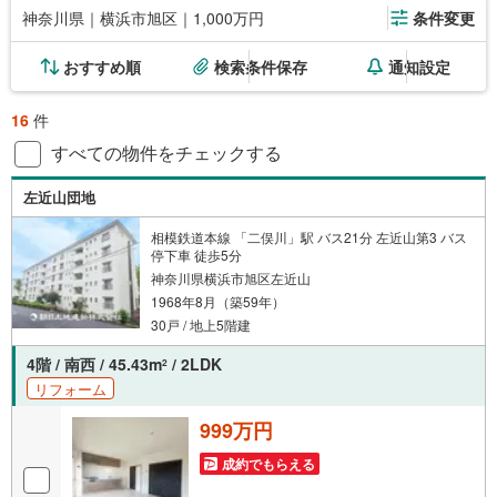
神奈川県｜横浜市旭区｜1,000万円
条件変更
おすすめ順
検索条件保存
通知設定
16
件
すべての物件をチェックする
左近山団地
相模鉄道本線 「二俣川」駅 バス21分 左近山第3 バス
停下車 徒歩5分
神奈川県横浜市旭区左近山
1968年8月（築59年）
30戸 / 地上5階建
4階 / 南西 / 45.43m
/ 2LDK
2
リフォーム
999万円
成約でもらえる