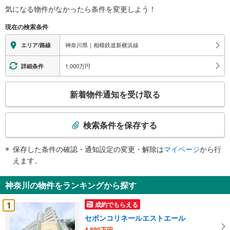
気になる物件がなかったら
条件を変更しよう！
現在の検索条件
神奈川県｜相模鉄道新横浜線
エリア/路線
1,000万円
詳細条件
こ
新着物件通知を受け取る
の
検
索
検索条件を保存する
条
件
保存した条件の確認・通知設定の変更・解除は
マイページ
から行
で
えます。
通
知
神奈川の物件をランキングから探す
を
受
1
成約でもらえる
け
セボンコリネールエストエール
取
4,890万円