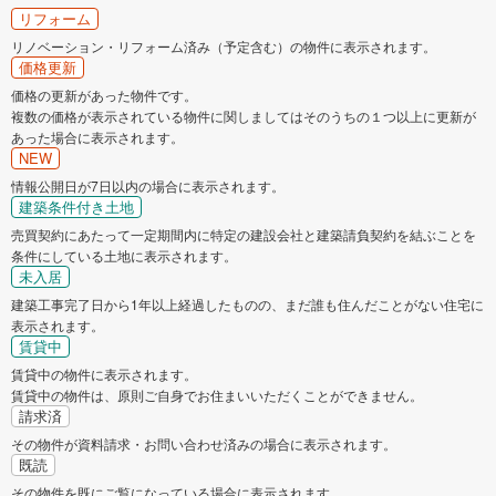
港南区
旭区
リフォーム
リノベーション・リフォーム済み（予定含む）の物件に表示されます。
緑区
瀬谷区
価格更新
価格の更新があった物件です。
複数の価格が表示されている物件に関しましてはそのうちの１つ以上に更新が
栄区
泉区
あった場合に表示されます。
NEW
青葉区
都筑区
情報公開日が7日以内の場合に表示されます。
建築条件付き土地
売買契約にあたって一定期間内に特定の建設会社と建築請負契約を結ぶことを
相模原市
条件にしている土地に表示されます。
未入居
緑区
中央区
建築工事完了日から1年以上経過したものの、まだ誰も住んだことがない住宅に
表示されます。
賃貸中
南区
賃貸中の物件に表示されます。
賃貸中の物件は、原則ご自身でお住まいいただくことができません。
神奈川県のそのほかの地域
請求済
その物件が資料請求・お問い合わせ済みの場合に表示されます。
横須賀市
平塚市
既読
その物件を既にご覧になっている場合に表示されます。