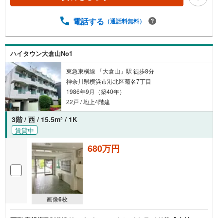
電話する
（通話料無料）
ハイタウン大倉山No1
東急東横線 「大倉山」駅 徒歩8分
神奈川県横浜市港北区菊名7丁目
1986年9月（築40年）
22戸 / 地上4階建
3階 / 西 / 15.5m
/ 1K
2
賃貸中
680万円
画像
6
枚