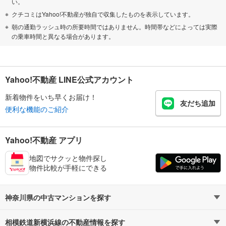
い。
クチコミはYahoo!不動産が独自で収集したものを表示しています。
朝の通勤ラッシュ時の所要時間ではありません。時間帯などによっては実際
の乗車時間と異なる場合があります。
Yahoo!不動産 LINE公式アカウント
新着物件をいち早くお届け！
友だち追加
便利な機能のご紹介
Yahoo!不動産 アプリ
地図でサクッと物件探し
物件比較が手軽にできる
神奈川県の中古マンションを探す
相模鉄道新横浜線の不動産情報を探す
路線・駅から探す
地域から探す