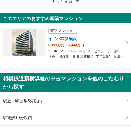
4
もっと見る
成約でもらえる
星和平塚宝町ハイツ
1,980万円
このエリアのおすすめ新築マンション
1LDK＋S
神奈川県平塚市宝町
新築マンション
イノバス新横浜
6,499万円・6,999万円
2LDK・2LDK＋S ※Sはサービスルーム（納戸）です。
神奈川県横浜市港北区新横浜1丁目3番9（地番）
相模鉄道新横浜線の中古マンションを他のこだわり
から探す
駅近・駅徒歩5分以内
駅徒歩10分以内