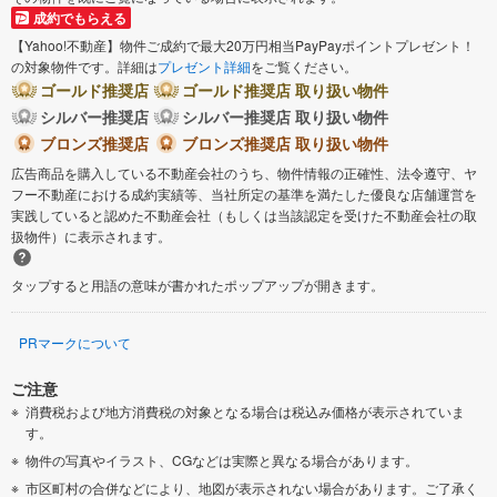
鎌倉市
藤沢市
成約でもらえる
【Yahoo!不動産】物件ご成約で最大20万円相当PayPayポイントプレゼント！
の対象物件です。詳細は
プレゼント詳細
をご覧ください。
小田原市
茅ヶ崎市
ゴールド推奨店
ゴールド推奨店 取り扱い物件
シルバー推奨店
シルバー推奨店 取り扱い物件
逗子市
三浦市
ブロンズ推奨店
ブロンズ推奨店 取り扱い物件
広告商品を購入している不動産会社のうち、物件情報の正確性、法令遵守、ヤ
秦野市
厚木市
フー不動産における成約実績等、当社所定の基準を満たした優良な店舗運営を
実践していると認めた不動産会社（もしくは当該認定を受けた不動産会社の取
扱物件）に表示されます。
大和市
伊勢原市
タップすると用語の意味が書かれたポップアップが開きます。
海老名市
座間市
PRマークについて
綾瀬市
三浦郡葉山町
ご注意
消費税および地方消費税の対象となる場合は税込み価格が表示されていま
高座郡寒川町
中郡大磯町
す。
物件の写真やイラスト、CGなどは実際と異なる場合があります。
中郡二宮町
足柄上郡山北町
市区町村の合併などにより、地図が表示されない場合があります。ご了承く