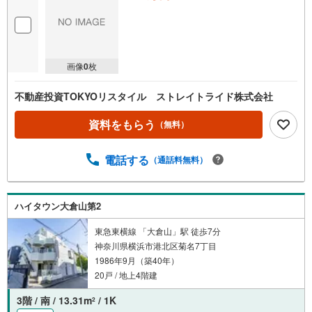
画像
0
枚
不動産投資TOKYOリスタイル ストレイトライド株式会社
資料をもらう
（無料）
電話する
（通話料無料）
ハイタウン大倉山第2
東急東横線 「大倉山」駅 徒歩7分
神奈川県横浜市港北区菊名7丁目
1986年9月（築40年）
20戸 / 地上4階建
3階 / 南 / 13.31m
/ 1K
2