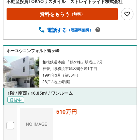
不動産投資TOKYOリスタイル ストレイトライド株式会社
資料をもらう
（無料）
電話する
（通話料無料）
ホーユウコンフォルト鶴ヶ峰
相模鉄道本線 「鶴ケ峰」駅 徒歩7分
神奈川県横浜市旭区鶴ケ峰1丁目
1991年3月（築36年）
28戸 / 地上4階建
1階 / 南西 / 16.85m
/ ワンルーム
2
賃貸中
510万円