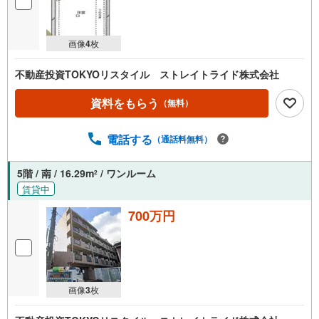
画像
4
枚
不動産投資TOKYOリスタイル ストレイトライド株式会社
資料をもらう
（無料）
電話する
（通話料無料）
5階 / 南 / 16.29m
/ ワンルーム
2
賃貸中
700万円
画像
3
枚