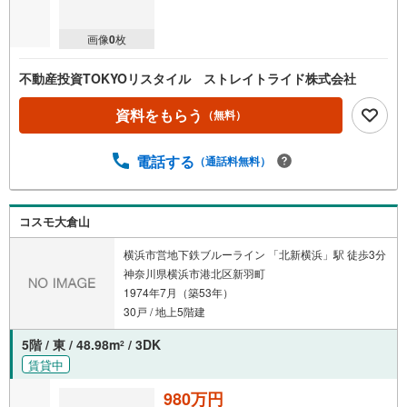
画像
0
枚
不動産投資TOKYOリスタイル ストレイトライド株式会社
資料をもらう
（無料）
電話する
（通話料無料）
コスモ大倉山
横浜市営地下鉄ブルーライン 「北新横浜」駅 徒歩3分
神奈川県横浜市港北区新羽町
1974年7月（築53年）
30戸 / 地上5階建
5階 / 東 / 48.98m
/ 3DK
2
賃貸中
980万円