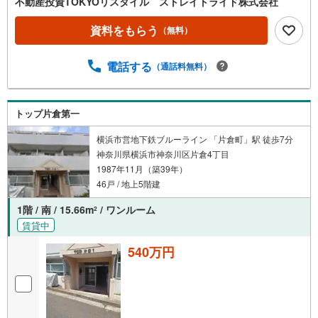
不動産投資TOKYOリスタイル ストレイトライド株式会社
資料をもらう
（無料）
電話する
（通話料無料）
トップ片倉第一
横浜市営地下鉄ブルーライン 「片倉町」駅 徒歩7分
神奈川県横浜市神奈川区片倉4丁目
1987年11月（築39年）
46戸 / 地上5階建
1階 / 南 / 15.66m
/ ワンルーム
2
賃貸中
540万円