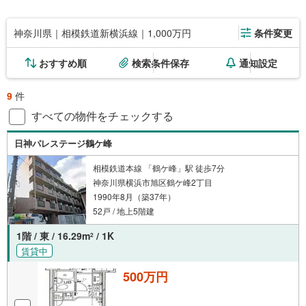
神奈川県｜相模鉄道新横浜線｜1,000万円
条件変更
おすすめ順
検索条件保存
通知設定
9
件
すべての物件をチェックする
日神パレステージ鶴ケ峰
相模鉄道本線 「鶴ケ峰」駅 徒歩7分
神奈川県横浜市旭区鶴ケ峰2丁目
1990年8月（築37年）
52戸 / 地上5階建
1階 / 東 / 16.29m
/ 1K
2
賃貸中
500万円