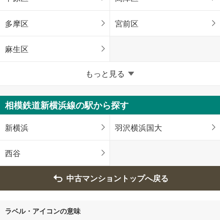
多摩区
宮前区
麻生区
横浜市
もっと見る
鶴見区
神奈川区
相模鉄道新横浜線の駅から探す
西区
中区
新横浜
羽沢横浜国大
南区
保土ケ谷区
西谷
磯子区
金沢区
中古マンショントップへ戻る
港北区
戸塚区
ラベル・アイコンの意味