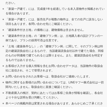
ださい。
足柄上郡開成町
足柄下郡箱根町
「新築一戸建て」には、完成後1年を経過している未入居物件が掲載されてい
る場合があります。
「新築一戸建て」には、販売住戸が複数の物件は、全ての住戸に該当しない
足柄下郡真鶴町
足柄下郡湯河原町
項目もあります。各問い合わせ先にご確認ください。
「建築条件付き土地」の価格には、建物価格は含まれません。
「建築条件付き土地」の「建物プラン例」は、土地購入者の設計プランの一
例であり、プランの採用可否は任意です。
「土地（建築条件なし）」の「建物プラン例」に関して、そのプラン例は特
定の建築請負会社によるもので、 当該建築請負会社以外で建てた場合、同様
のものが同価格で建てられるとは限りません。また、建築請負会社を特定す
るものではありません。
お客様が入力する個人情報を含むお問い合わせデータは、当該物件の取扱会
社に送信され、そこで管理されます。
お問い合わせをされたお客様へは、取扱会社がご連絡いたします。
物件に関するお客様のお問い合わせについては、LINEヤフー株式会社は一切
関与いたしません。取扱会社に直接ご確認ください。
不動産購入の検討、契約にあたってはお客様ご自身が情報を確認し、各会社
より十分な説明を受け判断してください。
本ページの掲載内容は変更される場合があります。あらかじめご了承くださ