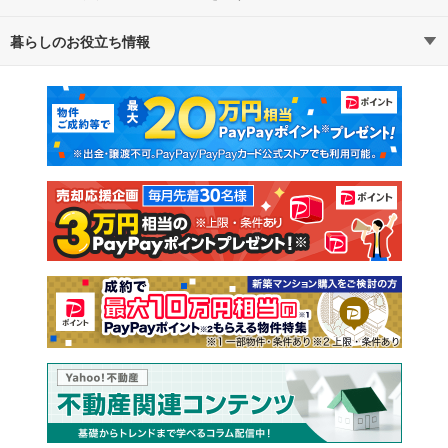
暮らしのお役立ち情報
不動産・住宅
賃貸住宅
通勤・通学時間から探す
地図から探す
マンションカタログ
教えて！住まいの先生
新築マンション
中古マンション
新築一戸建て
中古一戸建て
注文住宅
土地
売却査定