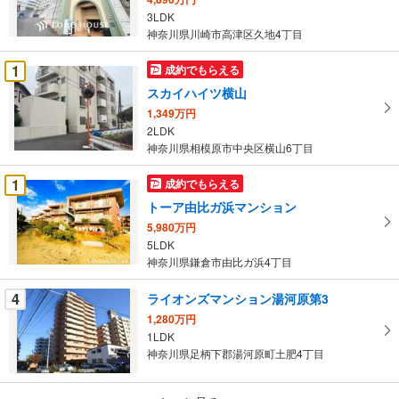
る
3LDK
・
神奈川県川崎市高津区久地4丁目
条
件
1
成約でもらえる
を
スカイハイツ横山
マ
1,349万円
イ
2LDK
ペ
神奈川県相模原市中央区横山6丁目
ー
ジ
1
成約でもらえる
に
トーア由比ガ浜マンション
保
5,980万円
存
5LDK
す
神奈川県鎌倉市由比ガ浜4丁目
る
4
ライオンズマンション湯河原第3
1,280万円
1LDK
神奈川県足柄下郡湯河原町土肥4丁目