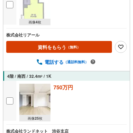
画像
4
枚
株式会社リアール
資料をもらう
（無料）
電話する
（通話料無料）
4階 / 南西 / 32.4m
/ 1K
2
750万円
画像
25
枚
株式会社ランドネット 渋谷支店