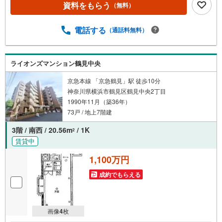
資料をもらう
（無料）
電話する
（通話料無料）
ライオンズマンション鶴見中央
京急本線 「京急鶴見」駅 徒歩10分
神奈川県横浜市鶴見区鶴見中央2丁目
1990年11月（築36年）
73戸 / 地上7階建
3階 / 南西 / 20.56m
/ 1K
2
賃貸中
1,100万円
成約でもらえる
画像
4
枚