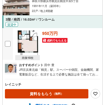
神奈川県横浜市鶴見区鶴見中央5丁目
ご希望の旨をお伝えください。
1991年11月（築35年）
22戸 / 地上8階建
3階 / 南西 / 16.02m
/ ワンルーム
2
賃貸中
950万円
成約でもらえる
画像
10
枚
おすすめポイント
田中 豊
JR京浜東北線「鶴見」駅。スーパーや病院、金融機関、家
電量販店など、生活する上で必要な施設は全て揃ってお
り、単身者の方からファミリー層の方まで住みやすい街で
ございます。アクセス面では神奈川の主要エリアだけでな
レイニッチ
く、品川や東京駅へのアクセスも便利です。当物件は鶴見
駅より徒歩9分の場所にございます。エントランスには安心
資料をもらう
（無料）
のオートロック完備で防犯面安心です。鶴見大学も近くに
ありますので、学生からの賃貸需要も期待できます。ご興