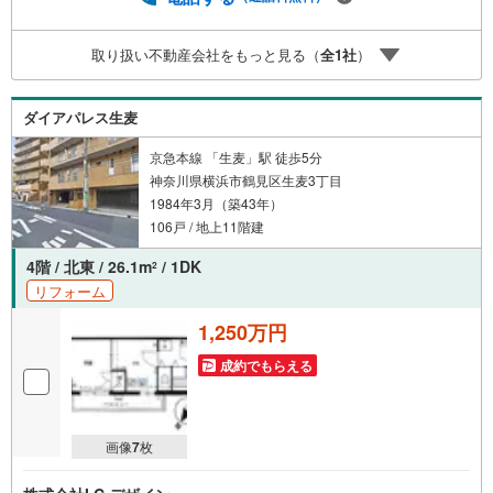
取り扱い不動産会社をもっと見る（
全
1
社
）
ダイアパレス生麦
京急本線 「生麦」駅 徒歩5分
神奈川県横浜市鶴見区生麦3丁目
1984年3月（築43年）
106戸 / 地上11階建
4階 / 北東 / 26.1m
/ 1DK
2
リフォーム
1,250万円
成約でもらえる
画像
7
枚