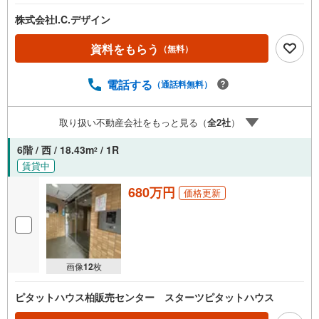
株式会社I.C.デザイン
資料をもらう
（無料）
電話する
（通話料無料）
取り扱い不動産会社をもっと見る（
全
2
社
）
6階 / 西 / 18.43m
/ 1R
2
賃貸中
680万円
価格更新
画像
12
枚
ピタットハウス柏販売センター スターツピタットハウス