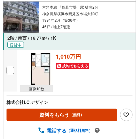
京急本線 「鶴見市場」駅 徒歩2分
神奈川県横浜市鶴見区市場大和町
1991年2月（築36年）
46戸 / 地上7階建
2階 / 南西 / 16.77m
/ 1K
2
賃貸中
1,010万円
成約でもらえる
画像
10
枚
株式会社I.C.デザイン
資料をもらう
（無料）
電話する
（通話料無料）