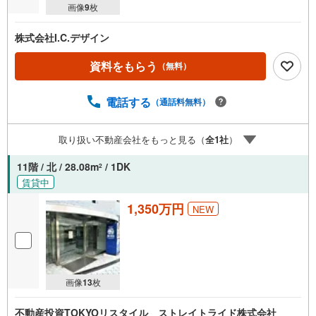
画像
9
枚
株式会社I.C.デザイン
資料をもらう
（無料）
電話する
（通話料無料）
取り扱い不動産会社をもっと見る（
全
1
社
）
11階 / 北 / 28.08m
/ 1DK
2
賃貸中
1,350万円
NEW
画像
13
枚
不動産投資TOKYOリスタイル ストレイトライド株式会社