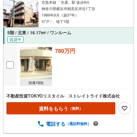
京急本線 「生麦」駅 徒歩9分
神奈川県横浜市鶴見区岸谷1丁目
1989年9月（築37年）
37戸 / 、地下1階
5階 / 北東 / 16.17m
/ ワンルーム
2
賃貸中
780万円
画像
12
枚
不動産投資TOKYOリスタイル ストレイトライド株式会社
資料をもらう
（無料）
電話する
（通話料無料）