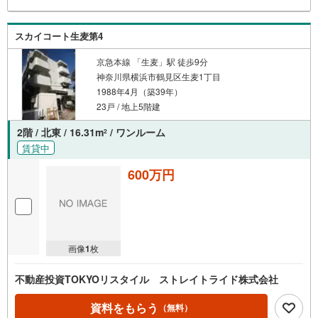
スカイコート生麦第4
京急本線 「生麦」駅 徒歩9分
神奈川県横浜市鶴見区生麦1丁目
1988年4月（築39年）
23戸 / 地上5階建
2階 / 北東 / 16.31m
/ ワンルーム
2
賃貸中
600万円
画像
1
枚
不動産投資TOKYOリスタイル ストレイトライド株式会社
資料をもらう
（無料）