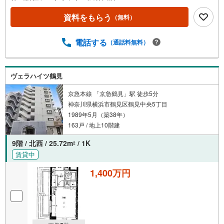
資料をもらう
（無料）
電話する
（通話料無料）
ヴェラハイツ鶴見
京急本線 「京急鶴見」駅 徒歩5分
神奈川県横浜市鶴見区鶴見中央5丁目
1989年5月（築38年）
163戸 / 地上10階建
9階 / 北西 / 25.72m
/ 1K
2
賃貸中
1,400万円