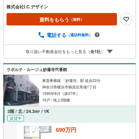
株式会社I.C.デザイン
資料をもらう
（無料）
電話する
（通話料無料）
取り扱い不動産会社をもっと見る（
全
1
社
）
ラポルテ・ルージュ妙蓮寺弐番館
東急東横線 「妙蓮寺」駅 徒歩22分
神奈川県横浜市鶴見区馬場1丁目
1990年8月（築37年）
16戸 / 地上5階建
3階 / 北 / 24.3m
/ 1K
2
賃貸中
690万円