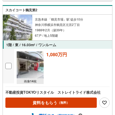
スカイコート鶴見第2
京急本線 「鶴見市場」駅 徒歩10分
神奈川県横浜市鶴見区元宮2丁目
1988年2月（築39年）
67戸 / 地上5階建
1階 / 東 / 16.03m
/ ワンルーム
2
1,080万円
画像
14
枚
不動産投資TOKYOリスタイル ストレイトライド株式会社
資料をもらう
（無料）