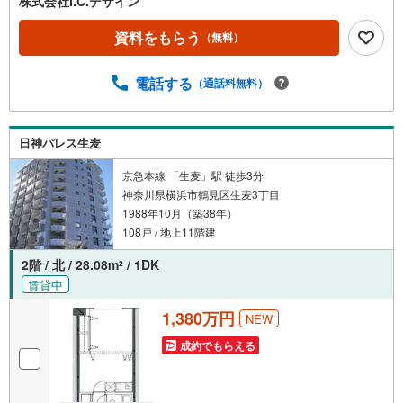
株式会社I.C.デザイン
資料をもらう
（無料）
電話する
（通話料無料）
日神パレス生麦
京急本線 「生麦」駅 徒歩3分
神奈川県横浜市鶴見区生麦3丁目
1988年10月（築38年）
108戸 / 地上11階建
2階 / 北 / 28.08m
/ 1DK
2
賃貸中
1,380万円
NEW
成約でもらえる