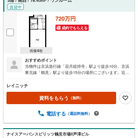
賃貸中
720万円
成約でもらえる
画像
4
枚
おすすめポイント
当物件は京浜急行線「花月総持寺」駅より徒歩10分、京浜
東北線「鶴見」駅より徒歩15分の場所にございます。近郊
には鶴見大学・横浜商科大学も点在しており、学生さんか
らの賃貸需要にも期待できるかと思います。現在賃貸中の
レイニッチ
オーナーチェンジ物件になりますので、お引渡しと同時に
家賃収入を得る事が可能です。是非、ご検討下さいませ。
資料をもらう
（無料）
電話する
（通話料無料）
ナイスアーバンスピリッツ鶴見市場II芦澤ビル