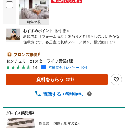
成約でもらえる
画像
36
枚
おすすめポイント
北村 憲司
新規内装リフォーム済み！陽当りと見晴らしのよい静かな
住環境です。各居室に収納スペース付き。横浜西口で36
年。信頼と実績のセンチュリー21スターライフにお任せく
ださい。インターネット未公開やセンチュリー21ならでは
ブロンズ推奨店
の物件も豊富にご用意しております。横浜駅西口より徒歩5
センチュリー21スターライフ営業1課
分。お車でのご来店も可能です。「センチュリオン獲得店
4.6
不動産会社レビュー 10件
舗」 全国約970店舗あるセンチュリー21のお店。その中で
も、アメリカ本部が設ける一定基準を満たした、上位4％し
資料をもらう
（無料）
か受賞できない賞。それが「センチュリオン」です。 弊社
はそのセンチュリオンを2003年から欠かすことなく受賞し
続けております。「住宅ローン相談会」 お客様にあった無
電話する
（通話料無料）
理のない住宅ローンの試算やご購入の際に実際かかる諸費
用の概算も行っております。人生最大のお買い物になりま
すので、しっかりとした資金計画のアドバイスをさせて頂
グレイス鶴見第3
きます。当社では来店しなくても物件の見学ができるオン
ライン内見を実施しています。ご希望のお客様は電話番号
鶴見線 「国道」駅 徒歩2分
からお問い合わせいただき、担当営業にオンライン内見を