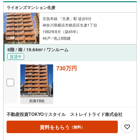
ライオンズマンション生麦
京急本線 「生麦」駅 徒歩5分
神奈川県横浜市鶴見区生麦1丁目
1982年8月（築45年）
46戸 / 地上8階建
6階 / 南 / 19.64m
/ ワンルーム
2
賃貸中
730万円
画像
13
枚
不動産投資TOKYOリスタイル ストレイトライド株式会社
資料をもらう
（無料）