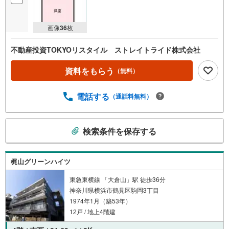
画像
36
枚
不動産投資TOKYOリスタイル ストレイトライド株式会社
資料をもらう
（無料）
電話する
（通話料無料）
こ
検索条件を保存する
の
検
索
梶山グリーンハイツ
条
件
東急東横線 「大倉山」駅 徒歩36分
神奈川県横浜市鶴見区駒岡3丁目
で
1974年1月（築53年）
通
12戸 / 地上4階建
知
を