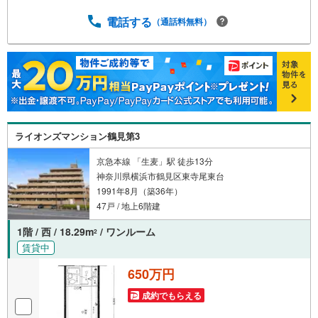
電話する
（通話料無料）
ライオンズマンション鶴見第3
京急本線 「生麦」駅 徒歩13分
神奈川県横浜市鶴見区東寺尾東台
1991年8月（築36年）
47戸 / 地上6階建
1階 / 西 / 18.29m
/ ワンルーム
2
賃貸中
650万円
成約でもらえる