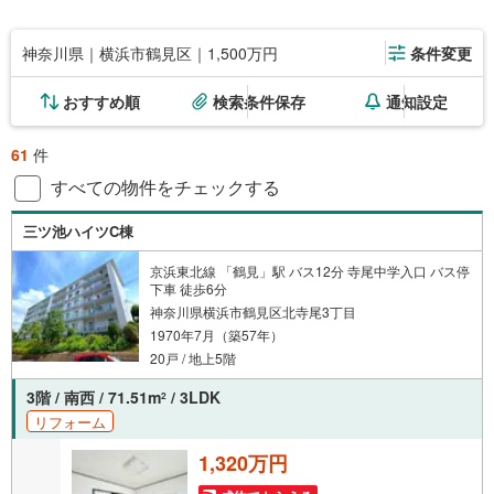
神奈川県｜横浜市鶴見区｜1,500万円
条件変更
おすすめ順
検索条件保存
通知設定
61
件
すべての物件をチェックする
三ツ池ハイツC棟
京浜東北線 「鶴見」駅 バス12分 寺尾中学入口 バス停
下車 徒歩6分
神奈川県横浜市鶴見区北寺尾3丁目
1970年7月（築57年）
20戸 / 地上5階
3階 / 南西 / 71.51m
/ 3LDK
2
リフォーム
1,320万円