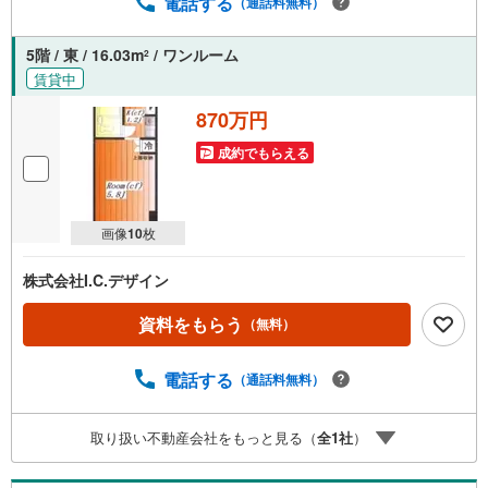
電話する
（通話料無料）
5階 / 東 / 16.03m
/ ワンルーム
2
賃貸中
870万円
成約でもらえる
画像
10
枚
株式会社I.C.デザイン
資料をもらう
（無料）
電話する
（通話料無料）
取り扱い不動産会社をもっと見る（
全
1
社
）