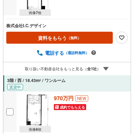
画像
7
枚
株式会社I.C.デザイン
資料をもらう
（無料）
電話する
（通話料無料）
取り扱い不動産会社をもっと見る（
全
1
社
）
3階 / 西 / 18.43m
/ ワンルーム
2
賃貸中
970万円
NEW
成約でもらえる
画像
6
枚