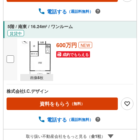
電話する
（通話料無料）
5階 / 南東 / 16.24m
/ ワンルーム
2
賃貸中
600万円
NEW
成約でもらえる
画像
8
枚
株式会社I.C.デザイン
資料をもらう
（無料）
電話する
（通話料無料）
取り扱い不動産会社をもっと見る（
全
1
社
）