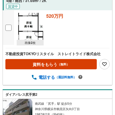
4階 / 南西 / 31.69m
/ 2K
2
受
賃貸中
け
取
520万円
る
・
条
件
画像
2
枚
を
マ
不動産投資TOKYOリスタイル ストレイトライド株式会社
イ
ペ
資料をもらう
（無料）
ー
ジ
電話する
に
（通話料無料）
保
存
す
ダイアパレス尻手第2
る
南武線 「尻手」駅 徒歩5分
神奈川県横浜市鶴見区矢向3丁目
1987年2月（築40年）