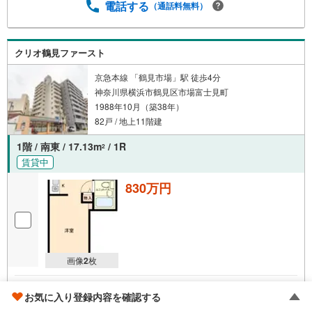
電話する
（通話料無料）
クリオ鶴見ファースト
京急本線 「鶴見市場」駅 徒歩4分
神奈川県横浜市鶴見区市場富士見町
1988年10月（築38年）
82戸 / 地上11階建
1階 / 南東 / 17.13m
/ 1R
2
賃貸中
830万円
画像
2
枚
株式会社ランドネット
お気に入り登録内容を確認する