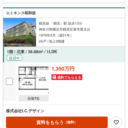
エミネンス昭和坂
鶴見線 「鶴見」駅 徒歩13分
神奈川県横浜市鶴見区東寺尾北台
1976年3月（築51年）
24戸 / 地上3階建
1階 / 北東 / 38.88m
/ 1LDK
2
賃貸中
1,350万円
成約でもらえる
画像
7
枚
株式会社I.C.デザイン
資料をもらう
（無料）