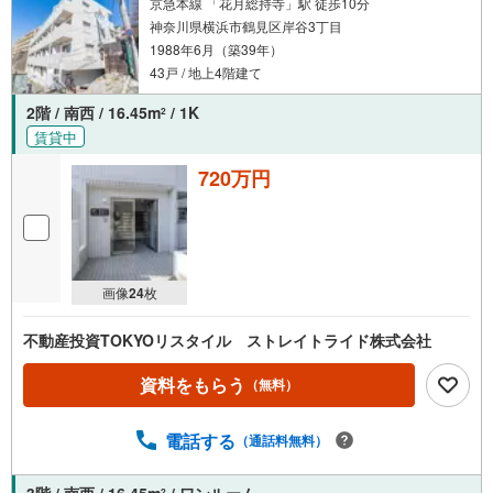
京急本線 「花月総持寺」駅 徒歩10分
神奈川県横浜市鶴見区岸谷3丁目
1988年6月（築39年）
43戸 / 地上4階建て
2階 / 南西 / 16.45m
/ 1K
2
賃貸中
720万円
画像
24
枚
不動産投資TOKYOリスタイル ストレイトライド株式会社
資料をもらう
（無料）
電話する
（通話料無料）
3階 / 南西 / 16.45m
/ ワンルーム
2