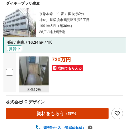
ダイホープラザ生麦
京急本線 「生麦」駅 徒歩2分
神奈川県横浜市鶴見区生麦3丁目
1991年5月（築36年）
26戸 / 地上5階建
4階 / 南東 / 16.24m
/ 1K
2
賃貸中
730万円
成約でもらえる
画像
10
枚
株式会社I.C.デザイン
資料をもらう
（無料）
電話する
（通話料無料）