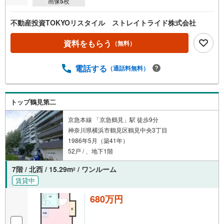
画像
5
枚
不動産投資TOKYOリスタイル ストレイトライド株式会社
資料をもらう
（無料）
電話する
（通話料無料）
トップ鶴見第二
京急本線 「京急鶴見」駅 徒歩9分
神奈川県横浜市鶴見区鶴見中央3丁目
1986年5月（築41年）
52戸 / 、地下1階
7階 / 北西 / 15.29m
/ ワンルーム
2
賃貸中
680万円