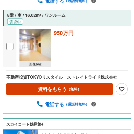
電話する
（通話料無料）
味持って頂けましたら、お気軽にお問い合わせ下さいま
せ。
8階 / 南 / 16.02m
/ ワンルーム
2
賃貸中
950万円
画像
6
枚
不動産投資TOKYOリスタイル ストレイトライド株式会社
資料をもらう
（無料）
電話する
（通話料無料）
スカイコート鶴見第4