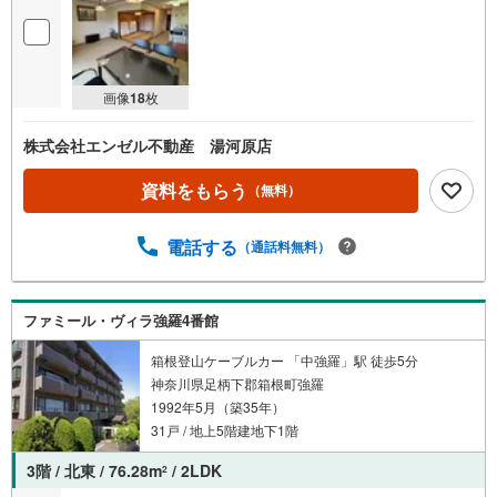
画像
18
枚
株式会社エンゼル不動産 湯河原店
資料をもらう
（無料）
電話する
（通話料無料）
ファミール・ヴィラ強羅4番館
箱根登山ケーブルカー 「中強羅」駅 徒歩5分
神奈川県足柄下郡箱根町強羅
1992年5月（築35年）
31戸 / 地上5階建地下1階
3階 / 北東 / 76.28m
/ 2LDK
2