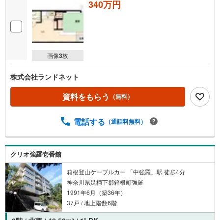
340万円
画像
3
枚
株式会社ランドネット
資料をもらう
（無料）
電話する
（通話料無料）
クリオ強羅壱番館
箱根登山ケーブルカー 「中強羅」駅 徒歩4分
神奈川県足柄下郡箱根町強羅
1991年6月（築36年）
37戸 / 地上階数6階