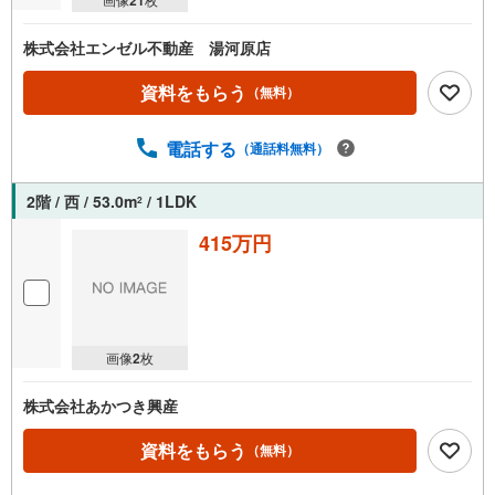
株式会社エンゼル不動産 湯河原店
資料をもらう
（無料）
電話する
（通話料無料）
2階 / 西 / 53.0m
/ 1LDK
2
415万円
画像
2
枚
株式会社あかつき興産
資料をもらう
（無料）