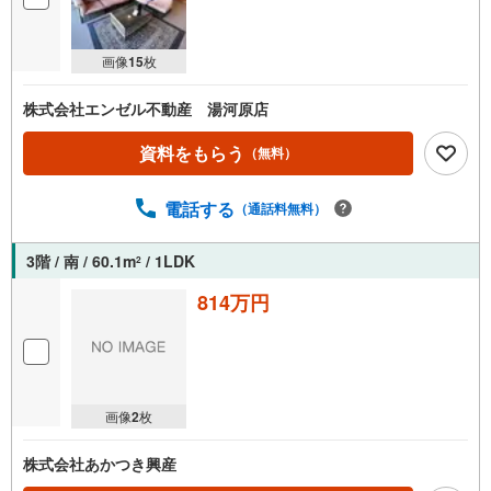
画像
15
枚
株式会社エンゼル不動産 湯河原店
資料をもらう
（無料）
電話する
（通話料無料）
3階 / 南 / 60.1m
/ 1LDK
2
814万円
画像
2
枚
株式会社あかつき興産