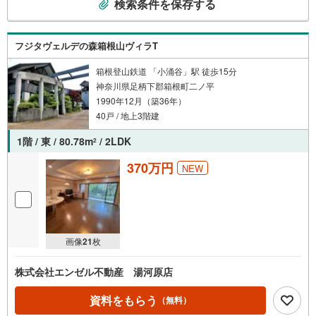
検索条件を保存する
の
検
索
フジタヴェルデの森箱根山ヴィラT
条
件
箱根登山鉄道 「小涌谷」駅 徒歩15分
神奈川県足柄下郡箱根町二ノ平
で
1990年12月（築36年）
通
40戸 / 地上3階建
知
を
1階 / 東 / 80.78m
/ 2LDK
2
受
け
370万円
NEW
取
る
・
条
画像
21
枚
件
を
株式会社エンゼル不動産 湯河原店
マ
イ
資料をもらう
（無料）
ペ