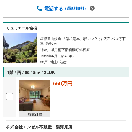
ー
電話する
ジ
（通話料無料）
に
保
存
リュミエール箱根
す
箱根登山鉄道 「箱根湯本」駅 バス21分 俵石 バス停下
る
車 徒歩5分
神奈川県足柄下郡箱根町仙石原
1985年4月（築42年）
38戸 / 地上3階建
1階 / 西 / 66.15m
/ 2LDK
2
550万円
画像
21
枚
株式会社エンゼル不動産 湯河原店