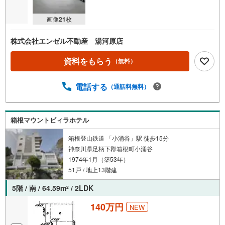
画像
21
枚
株式会社エンゼル不動産 湯河原店
資料をもらう
（無料）
電話する
（通話料無料）
箱根マウントビィラホテル
箱根登山鉄道 「小涌谷」駅 徒歩15分
神奈川県足柄下郡箱根町小涌谷
1974年1月（築53年）
51戸 / 地上13階建
5階 / 南 / 64.59m
/ 2LDK
2
140万円
NEW