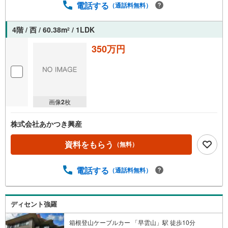
電話する
（通話料無料）
4階 / 西 / 60.38m
/ 1LDK
2
350万円
画像
2
枚
株式会社あかつき興産
資料をもらう
（無料）
電話する
（通話料無料）
ディセント強羅
箱根登山ケーブルカー 「早雲山」駅 徒歩10分