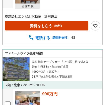
画像
21
枚
株式会社エンゼル不動産 湯河原店
資料をもらう
（無料）
電話する
（通話料無料）
ファミールヴィラ強羅2番館
箱根登山ケーブルカー 「上強羅」駅 徒歩6分
神奈川県足柄下郡箱根町強羅
1990年3月（築37年）
58戸 / 地上階数5階 地下階数1階
2階 / 北東 / 72.0m
/ 1LDK
2
990万円