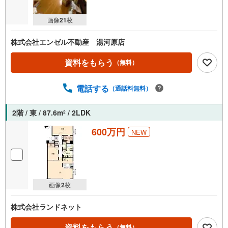
画像
21
枚
株式会社エンゼル不動産 湯河原店
資料をもらう
（無料）
電話する
（通話料無料）
2階 / 東 / 87.6m
/ 2LDK
2
600万円
NEW
画像
2
枚
株式会社ランドネット
資料をもらう
（無料）