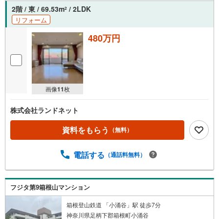
2階 / 東 / 69.53m
/ 2LDK
2
リフォーム
480万円
画像
11
枚
株式会社ランドネット
資料をもらう
（無料）
電話する
（通話料無料）
フジタ第9箱根山マンション
箱根登山鉄道 「小涌谷」駅 徒歩7分
神奈川県足柄下郡箱根町小涌谷