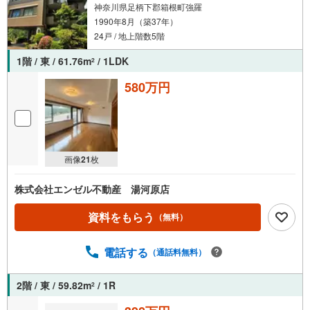
神奈川県足柄下郡箱根町強羅
1990年8月（築37年）
24戸 / 地上階数5階
1階 / 東 / 61.76m
/ 1LDK
2
580万円
画像
21
枚
株式会社エンゼル不動産 湯河原店
資料をもらう
（無料）
電話する
（通話料無料）
2階 / 東 / 59.82m
/ 1R
2