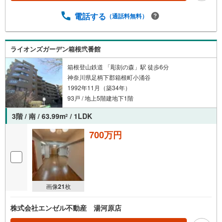
電話する
（通話料無料）
ライオンズガーデン箱根弐番館
箱根登山鉄道 「彫刻の森」駅 徒歩6分
神奈川県足柄下郡箱根町小涌谷
1992年11月（築34年）
93戸 / 地上5階建地下1階
3階 / 南 / 63.99m
/ 1LDK
2
700万円
画像
21
枚
株式会社エンゼル不動産 湯河原店