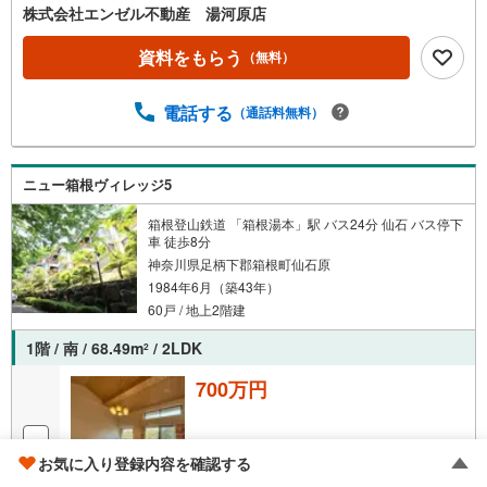
株式会社エンゼル不動産 湯河原店
資料をもらう
（無料）
電話する
（通話料無料）
ニュー箱根ヴィレッジ5
箱根登山鉄道 「箱根湯本」駅 バス24分 仙石 バス停下
車 徒歩8分
神奈川県足柄下郡箱根町仙石原
1984年6月（築43年）
60戸 / 地上2階建
1階 / 南 / 68.49m
/ 2LDK
2
700万円
お気に入り登録内容を確認する