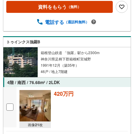
資料をもらう
（無料）
電話する
（通話料無料）
トゥインクス強羅B
箱根登山鉄道 「強羅」駅から2300m
神奈川県足柄下郡箱根町宮城野
1991年12月（築35年）
46戸 / 地上7階建
4階 / 南西 / 76.68m
/ 2LDK
2
420万円
画像
21
枚