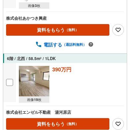
画像
3
枚
株式会社あかつき興産
資料をもらう
（無料）
電話する
（通話料無料）
6階 / 北西 / 58.5m
/ 1LDK
2
390万円
画像
19
枚
株式会社エンゼル不動産 湯河原店
資料をもらう
（無料）