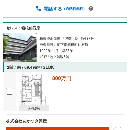
電話する
（通話料無料）
セレスト箱根仙石原
箱根登山鉄道 「強羅」駅 徒歩87分
神奈川県足柄下郡箱根町仙石原
1990年11月（築36年）
40戸 / 地上階数5階
2階 / 南 / 69.49m
/ 2LDK
2
800万円
画像
3
枚
株式会社あかつき興産