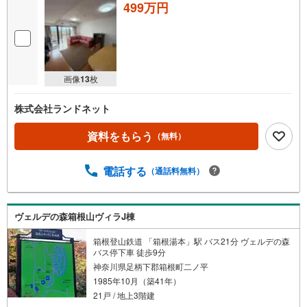
499万円
画像
13
枚
株式会社ランドネット
資料をもらう
（無料）
電話する
（通話料無料）
ヴェルデの森箱根山ヴィラJ棟
箱根登山鉄道 「箱根湯本」駅 バス21分 ヴェルデの森
バス停下車 徒歩9分
神奈川県足柄下郡箱根町二ノ平
1985年10月（築41年）
21戸 / 地上3階建