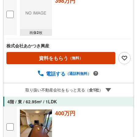
398万円
画像
2
枚
株式会社あかつき興産
資料をもらう
（無料）
電話する
（通話料無料）
取り扱い不動産会社をもっと見る（
全
1
社
）
4階 / 東 / 62.95m
/ 1LDK
2
400万円