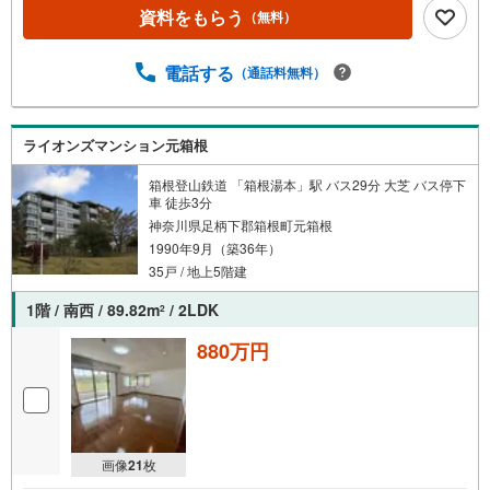
資料をもらう
（無料）
電話する
（通話料無料）
ライオンズマンション元箱根
箱根登山鉄道 「箱根湯本」駅 バス29分 大芝 バス停下
車 徒歩3分
神奈川県足柄下郡箱根町元箱根
1990年9月（築36年）
35戸 / 地上5階建
1階 / 南西 / 89.82m
/ 2LDK
2
880万円
画像
21
枚