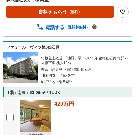
資料をもらう
（無料）
電話する
（通話料無料）
ファミール・ヴィラ第3仙石原
箱根登山鉄道 「強羅」駅 バス11分 箱根仙石案内所 バ
ス停下車 徒歩10分
神奈川県足柄下郡箱根町仙石原
1985年3月（築42年）
81戸 / 地上階数6階
1階 / 南東 / 53.95m
/ 1LDK
2
420万円
画像
21
枚