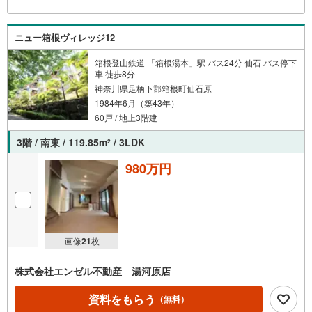
ニュー箱根ヴィレッジ12
箱根登山鉄道 「箱根湯本」駅 バス24分 仙石 バス停下
車 徒歩8分
神奈川県足柄下郡箱根町仙石原
1984年6月（築43年）
60戸 / 地上3階建
3階 / 南東 / 119.85m
/ 3LDK
2
980万円
画像
21
枚
株式会社エンゼル不動産 湯河原店
資料をもらう
（無料）