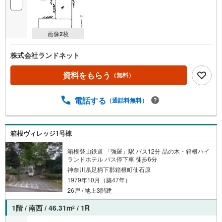
画像
2
枚
株式会社ランドネット
資料をもらう
（無料）
電話する
（通話料無料）
箱根ヴィレッジ1号棟
箱根登山鉄道 「強羅」駅 バス12分 品の木・箱根ハイ
ランドホテル バス停下車 徒歩6分
神奈川県足柄下郡箱根町仙石原
1979年10月（築47年）
26戸 / 地上3階建
1階 / 南西 / 46.31m
/ 1R
2