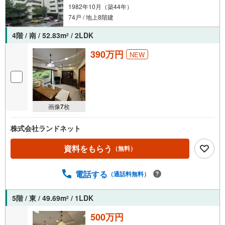
1982年10月（築44年）
74戸 / 地上8階建
4階 / 南 / 52.83m
/ 2LDK
2
390万円
NEW
画像
7
枚
株式会社ランドネット
資料をもらう
（無料）
電話する
（通話料無料）
5階 / 東 / 49.69m
/ 1LDK
2
500万円