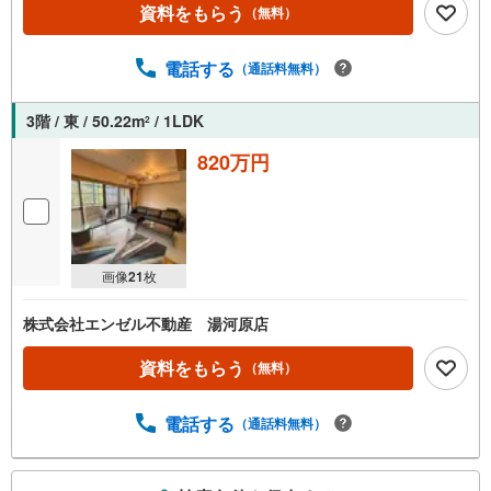
資料をもらう
（無料）
電話する
（通話料無料）
3階 / 東 / 50.22m
/ 1LDK
2
820万円
画像
21
枚
株式会社エンゼル不動産 湯河原店
資料をもらう
（無料）
電話する
（通話料無料）
こ