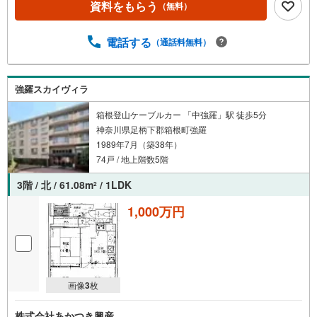
資料をもらう
（無料）
電話する
（通話料無料）
強羅スカイヴィラ
箱根登山ケーブルカー 「中強羅」駅 徒歩5分
神奈川県足柄下郡箱根町強羅
1989年7月（築38年）
74戸 / 地上階数5階
3階 / 北 / 61.08m
/ 1LDK
2
1,000万円
画像
3
枚
株式会社あかつき興産