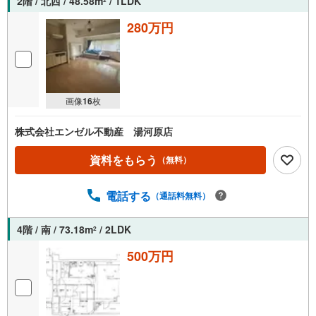
2階 / 北西 / 48.58m
/ 1LDK
2
280万円
画像
16
枚
株式会社エンゼル不動産 湯河原店
資料をもらう
（無料）
電話する
（通話料無料）
4階 / 南 / 73.18m
/ 2LDK
2
500万円