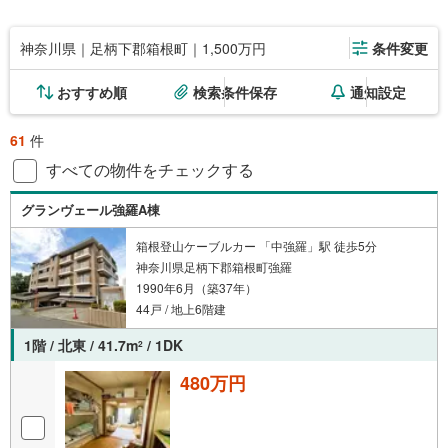
神奈川県｜足柄下郡箱根町｜1,500万円
条件変更
おすすめ順
検索条件保存
通知設定
61
件
すべての物件をチェックする
グランヴェール強羅A棟
箱根登山ケーブルカー 「中強羅」駅 徒歩5分
神奈川県足柄下郡箱根町強羅
1990年6月（築37年）
44戸 / 地上6階建
1階 / 北東 / 41.7m
/ 1DK
2
480万円