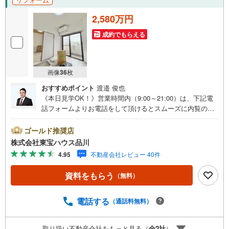
2,580万円
成約でもらえる
画像
36
枚
おすすめポイント
渡邉 俊也
《本日見学OK！》営業時間内（9:00～21:00）は、下記電
話フォームよりお電話をして頂けるとスムーズに内覧のご
案内ができます。マンション売買の《 Professional 》【Ya
hoo！ 不動産キャンペーン対象店舗】当店で物件を成約す
ゴールド推奨店
るとPayPayボーナスライトがもらえる「Yahoo！ 不動産
株式会社東宝ハウス品川
物件ご成約キャンペーン」の対象になります。「資料をも
4.95
不動産会社レビュー 40件
らう」「見学予約をする」ボタンからお問い合わせくださ
い。※必ずYahoo！ JAPAN IDでログインしてください。※P
資料をもらう
（無料）
ayPayボーナスライトは出金と譲渡はできません。ご案
内・詳細な資料のご請求はお気軽にどうぞ♪お電話でのお
問い合わせも常時受け付けております！お気軽にお問い合
電話する
（通話料無料）
わせください。
取り扱い不動産会社をもっと見る（
全
2
社
）