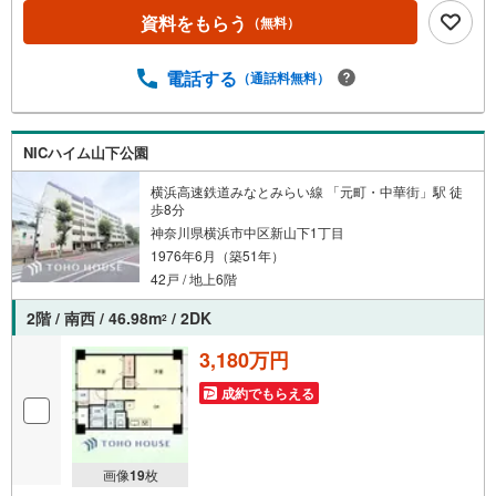
物件を見てみたい」●「私はローンいくら借りられるのだろ
資料をもらう
（無料）
う？」●「買替えなので、自宅がいくらで売却できるか知り
たい」 ●「車のローンがあるけど大丈夫かな？」●「頭金
は、どれくらいないと買えないの？」●「自営業者はローン
電話する
（通話料無料）
通りにくいって本当？」 などなど、住宅購入はわからな
いことばかり・・・。ご安心ください!!お力になれる事がご
ざいましたら、誠心誠意 お手伝いをさせていただきます。
NICハイム山下公園
【ベンハウス】にお任せ下さい！
横浜高速鉄道みなとみらい線 「元町・中華街」駅 徒
歩8分
神奈川県横浜市中区新山下1丁目
1976年6月（築51年）
42戸 / 地上6階
2階 / 南西 / 46.98m
/ 2DK
2
3,180万円
成約でもらえる
画像
19
枚