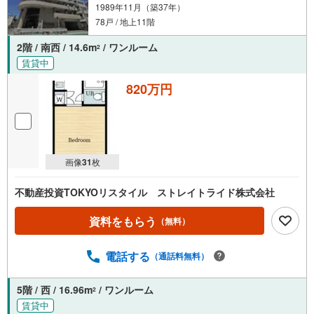
1989年11月（築37年）
78戸 / 地上11階
2階 / 南西 / 14.6m
/ ワンルーム
2
賃貸中
820万円
画像
31
枚
不動産投資TOKYOリスタイル ストレイトライド株式会社
資料をもらう
（無料）
電話する
（通話料無料）
5階 / 西 / 16.96m
/ ワンルーム
2
賃貸中