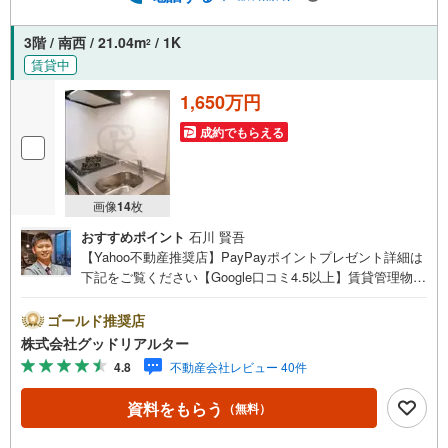
3階 / 南西 / 21.04m
/ 1K
2
賃貸中
1,650万円
成約でもらえる
画像
14
枚
おすすめポイント
石川 賢吾
【Yahoo不動産推奨店】PayPayポイントプレゼント詳細は
下記をご覧ください【Google口コミ4.5以上】賃貸管理物件
の入居率99％※2026年6月末時点お薦めのマンションのご紹
介です。投資用マンションを購入する際、最大のリスクは
ゴールド推奨店
空室リスクです。利回りがいくら高かろうとも、空室が続
株式会社グッドリアルター
いてしまえば、絵に描いた餅になってしまいます。弊社で
4.8
不動産会社レビュー 40件
ご紹介するマンションは、人気エリアのお薦め物件はもち
ろんのこと、エリアのニーズに合った人気のお部屋等、賃
資料をもらう
（無料）
貸営業経験スタッフの培ってきた知識と経験を基に物件を
選定して、お部屋をご紹介している為、空室リスクに対し