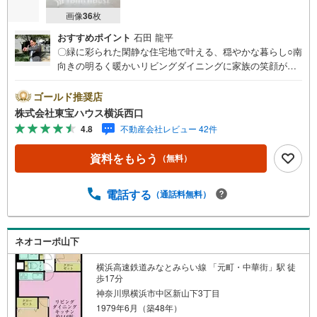
画像
36
枚
おすすめポイント
石田 龍平
〇緑に彩られた閑静な住宅地で叶える、穏やかな暮らし○南
向きの明るく暖かいリビングダイニングに家族の笑顔が集
まります○大切なペットと一緒に快適に暮らせます（細則
有）ーーーーYahoo！ 不動産キャンペーン対象店舗ーーー
ゴールド推奨店
ー当店で物件を成約するとPayPayボーナスライトがもらえ
株式会社東宝ハウス横浜西口
る「Yahoo！ 不動産 物件ご成約キャンペーン」の対象にな
4.8
不動産会社レビュー 42件
ります。「資料をもらう」「見学予約をする」ボタンから
お問い合わせください。※必ずYahoo！ JAPAN IDでログイ
資料をもらう
（無料）
ンしてください。※PayPayボーナスライトは出金と譲渡は
できません。有効期限は付与日から60日です。ーーーーー
ーーーーーーーーーーーーーーーーーーーーー紹介金融機
電話する
（通話料無料）
関/都市銀行利率/年利 0.95％（変動金利）※上記金利は 202
6年8月時点 のものであり、実際の適用金利は融資実行時の
ものとなります。金利情勢により表記の返済額と異なる場
ネオコーポ山下
合があります。ーーーーーーーーーーーーーーーーーーー
ーーーーーー
横浜高速鉄道みなとみらい線 「元町・中華街」駅 徒
歩17分
神奈川県横浜市中区新山下3丁目
1979年6月（築48年）