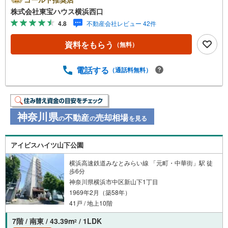
るとPayPayボーナスライトがもらえる「Yahoo！ 不動産
株式会社東宝ハウス横浜西口
物件ご成約キャンペーン」の対象になります。「資料をも
4.8
不動産会社レビュー 42件
らう」「見学予約をする」ボタンからお問い合わせくださ
い。※必ずYahoo！ JAPAN IDでログインしてください。※P
資料をもらう
（無料）
ayPayボーナスライトは出金と譲渡はできません。有効期
限は付与日から60日です。ーーーーーーーーーーーーーー
ーーーーーーーーーーーー紹介金融機関/都市銀行利率/年利
電話する
（通話料無料）
0.95％（変動金利）※上記金利は 2026年8月時点 のもので
あり、実際の適用金利は融資実行時のものとなります。金
利情勢により表記の返済額と異なる場合があります。ーー
ーーーーーーーーーーーーーーーーーーーーーーー
神奈川県
不動産
売却相場
の
の
を見る
アイビスハイツ山下公園
横浜高速鉄道みなとみらい線 「元町・中華街」駅 徒
歩6分
神奈川県横浜市中区新山下1丁目
1969年2月（築58年）
41戸 / 地上10階
7階 / 南東 / 43.39m
/ 1LDK
2