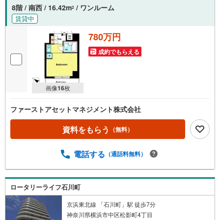
スライトは出金と譲渡はできません。ご案内・詳細な資料
8階 / 南西 / 16.42m
/ ワンルーム
2
のご請求はお気軽にどうぞ♪お電話でのお問い合わせも常
賃貸中
時受け付けております！お気軽にお問い合わせください。
780万円
成約でもらえる
画像
16
枚
ファーストアセットマネジメント株式会社
資料をもらう
（無料）
電話する
（通話料無料）
ロータリーライフ石川町
京浜東北線 「石川町」駅 徒歩7分
神奈川県横浜市中区松影町4丁目