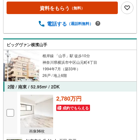
Dでログインしてください。※PayPayボーナスライトは出
資料をもらう
（無料）
金と譲渡はできません。有効期限は付与日から60日です。
ーーーーーーーーーーーーーーーーーーーーーーーーーー
紹介金融機関/都市銀行利率/年利 0.95％（変動金利）※上記
電話する
（通話料無料）
金利は 2026年8月時点 のものであり、実際の適用金利は融
資実行時のものとなります。金利情勢により表記の返済額
と異なる場合があります。ーーーーーーーーーーーーーー
ビッグヴァン横濱山手
ーーーーーーーーーーー
根岸線 「山手」駅 徒歩10分
神奈川県横浜市中区山元町4丁目
1994年7月（築33年）
26戸 / 地上6階
2階 / 南東 / 52.95m
/ 2DK
2
2,780万円
成約でもらえる
画像
36
枚