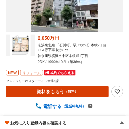
知
を
受
け
取
る
2,050万円
・
京浜東北線 「石川町」駅 バス9分 本牧2丁目
条
バス停下車 徒歩1分
件
神奈川県横浜市中区本牧町1丁目
を
2DK / 1990年10月（築36年）
マ
NEW
リフォーム
成約でもらえる
イ
ペ
センチュリー21スターライフ営業1課
ー
資料をもらう
（無料）
ジ
に
電話する
保
（通話料無料）
存
す
不動産会社おすすめポイント
お気に入り登録内容を確認する
る
センチュリー21スターライフ営業1課
ブロンズ推奨店