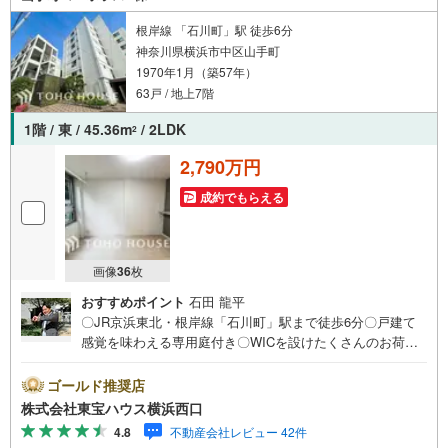
概算まで丁寧にご案内し、安心の資金計画をご提案します。さらにオンラ
イン内見にも対応し、ご来店不要でご自宅から物件見学が可能です。
根岸線 「石川町」駅 徒歩6分
神奈川県横浜市中区山手町
1970年1月（築57年）
63戸 / 地上7階
1階 / 東 / 45.36m
/ 2LDK
2
2,790万円
成約でもらえる
画像
36
枚
おすすめポイント
石田 龍平
〇JR京浜東北・根岸線「石川町」駅まで徒歩6分〇戸建て
感覚を味わえる専用庭付き〇WICを設けたくさんのお荷物
をスッキリ収納ーーーーYahoo！ 不動産キャンペーン対象
店舗ーーーー当店で物件を成約するとPayPayボーナスライ
ゴールド推奨店
トがもらえる「Yahoo！ 不動産 物件ご成約キャンペーン」
株式会社東宝ハウス横浜西口
の対象になります。「資料をもらう」「見学予約をする」
4.8
不動産会社レビュー 42件
ボタンからお問い合わせください。※必ずYahoo！ JAPAN I