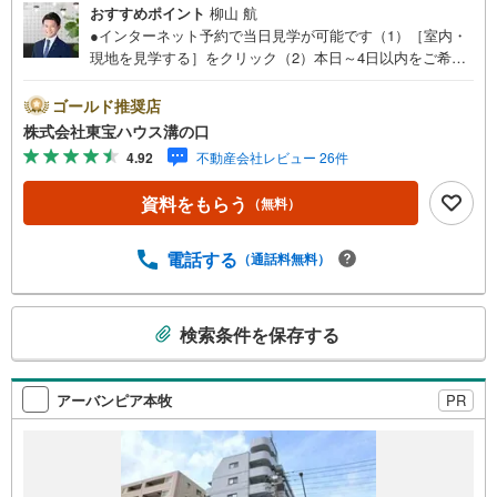
おすすめポイント
柳山 航
●インターネット予約で当日見学が可能です（1）［室内・
現地を見学する］をクリック（2）本日～4日以内をご希望
の方は「ご要望・ご質問欄」に希望日時をご記入くださ
い！●10:00～21:00はお電話でのお問い合わせがスムーズで
ゴールド推奨店
す。【Yahoo！ 不動産キャンペーン対象店舗】当店で物件
株式会社東宝ハウス溝の口
を成約するとPayPayポイントがもらえる「Yahoo！不動産
4.92
不動産会社レビュー 26件
物件ご成約キャンペーン」の対象になります。「資料をも
らう」「見学予約をする」ボタンからお問い合わせくださ
資料をもらう
（無料）
い。※必ずYahoo！ JAPAN IDでログインしてください。※P
ayPayポイントは出金と譲渡はできません。たくさんのお
客様からのお言葉に感謝してこれからも楽しく素敵なお家
電話する
（通話料無料）
探しをお約束します。お家探しを始めてみようと思われた
らまずは、お気軽に東宝ハウス溝の口に相談してみません
こ
か？何も決まっていなくて大丈夫！まずはお客様の夢をお
検索条件を保存する
の
聞かせ下さい！未来の「不安」を「安心」に変える「未来
検
カレンダー」もご来店時に好評です。スタッフ一同いつで
もお客様のお問合せをお待ちしております。
索
アーバンピア本牧
PR
条
件
で
通