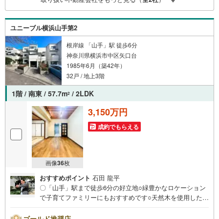
ユニーブル横浜山手第2
根岸線 「山手」駅 徒歩6分
神奈川県横浜市中区矢口台
1985年6月（築42年）
32戸 / 地上3階
1階 / 南東 / 57.7m
/ 2LDK
2
3,150万円
成約でもらえる
画像
36
枚
おすすめポイント
石田 龍平
〇「山手」駅まで徒歩6分の好立地○緑豊かなロケーション
で子育てファミリーにもおすすめです○天然木を使用した室
内は温かみのある落ち着いた住空間ですーーーーYahoo！
不動産キャンペーン対象店舗ーーーー当店で物件を成約す
ゴールド推奨店