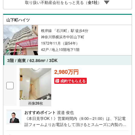
取り扱い不動産会社をもっと見る（
全
1
社
）
のご請求はお気軽にどうぞ♪お電話でのお問い合わせも常
時受け付けております！お気軽にお問い合わせください。
山下町ハイツ
根岸線 「石川町」駅 徒歩4分
神奈川県横浜市中区山下町
1972年11月（築54年）
42戸 / 地上10階地下1階
3階 / 南東 / 62.86m
/ 3DK
2
2,980万円
成約でもらえる
画像
26
枚
おすすめポイント
渡邉 俊也
《本日見学OK！》営業時間内（9:00～21:00）は、下記電
話フォームよりお電話をして頂けるとスムーズに内覧のご
案内ができます。マンション売買の《 Professional 》【Ya