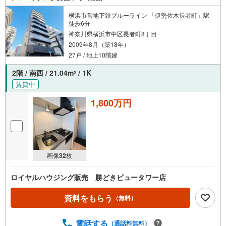
横浜市営地下鉄ブルーライン 「伊勢佐木長者町」駅
徒歩6分
神奈川県横浜市中区長者町8丁目
2009年8月（築18年）
27戸 / 地上10階建
2階 / 南西 / 21.04m
/ 1K
2
賃貸中
1,800万円
画像
32
枚
ロイヤルハウジング販売 勝どきビュータワー店
資料をもらう
（無料）
電話する
（通話料無料）