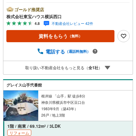
環境〇リフォームで仕様や設備が一新されましたーーーーY
ahoo！ 不動産キャンペーン対象店舗ーーーー当店で物件を
ゴールド推奨店
成約するとPayPayボーナスライトがもらえる「Yahoo！ 不
株式会社東宝ハウス横浜西口
動産 物件ご成約キャンペーン」の対象になります。「資料
4.8
不動産会社レビュー 42件
をもらう」「見学予約をする」ボタンからお問い合わせく
ださい。※必ずYahoo！ JAPAN IDでログインしてくださ
資料をもらう
（無料）
い。※PayPayボーナスライトは出金と譲渡はできません。
有効期限は付与日から60日です。ーーーーーーーーーーー
ーーーーーーーーーーーーーーー紹介金融機関/都市銀行利
電話する
（通話料無料）
率/年利 0.95％（変動金利）※上記金利は 2026年8月時点 の
ものであり、実際の適用金利は融資実行時のものとなりま
取り扱い不動産会社をもっと見る（
全
1
社
）
す。金利情勢により表記の返済額と異なる場合がありま
す。ーーーーーーーーーーーーーーーーーーーーーーーー
ー
グレイス山手弐番館
根岸線 「山手」駅 徒歩8分
神奈川県横浜市中区豆口台
1983年9月（築43年）
26戸 / 地上3階
1階 / 南東 / 69.12m
/ 3LDK
2
リフォーム