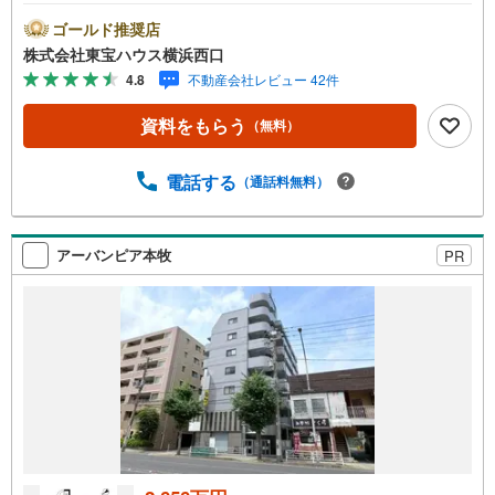
した暮らしやすい住環境〇リノベーション済みですので新
生活を快適にスタートできますーーーーYahoo！ 不動産キ
ゴールド推奨店
ャンペーン対象店舗ーーーー当店で物件を成約するとPayP
株式会社東宝ハウス横浜西口
ayボーナスライトがもらえる「Yahoo！ 不動産 物件ご成約
4.8
不動産会社レビュー 42件
キャンペーン」の対象になります。「資料をもらう」「見
学予約をする」ボタンからお問い合わせください。※必ずY
資料をもらう
（無料）
ahoo！ JAPAN IDでログインしてください。※PayPayボー
ナスライトは出金と譲渡はできません。有効期限は付与日
から60日です。ーーーーーーーーーーーーーーーーーーー
電話する
（通話料無料）
ーーーーーーー紹介金融機関/都市銀行利率/年利 0.95％
（変動金利）※上記金利は 2026年8月時点 のものであり、
実際の適用金利は融資実行時のものとなります。金利情勢
アーバンピア本牧
PR
により表記の返済額と異なる場合があります。ーーーーー
ーーーーーーーーーーーーーーーーーーーー