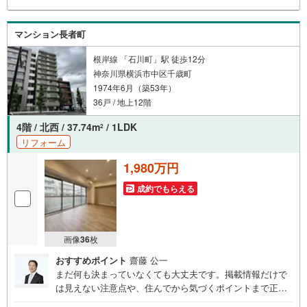
ーー紹介金融機関/都市銀行利率/年利 0.95％（変動金利）※
上記金利は 2026年8月時点 のものであり、実際の適用金利
は融資実行時のものとなります。金利情勢により表記の返
マンション長者町
済額と異なる場合があります。ーーーーーーーーーーーー
ーーーーーーーーーーーーー
根岸線 「石川町」駅 徒歩12分
神奈川県横浜市中区千歳町
1974年6月（築53年）
36戸 / 地上12階
4階 / 北西 / 37.74m
/ 1LDK
2
リフォーム
1,980万円
成約でもらえる
画像
36
枚
おすすめポイント
齋藤 公一
まだ何も決まっていなくても大丈夫です。掲載情報だけで
は見えない注意点や、住んでから気づくポイントまで正直
にお伝えします。東宝ハウス品川では、良いことも悪いこ