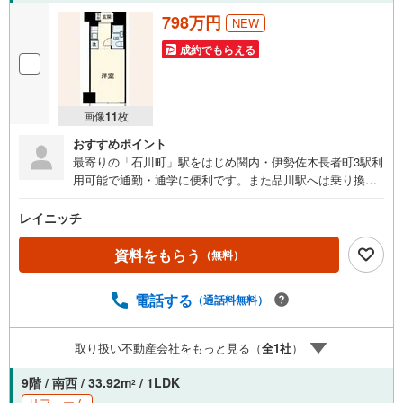
798万円
NEW
成約でもらえる
画像
11
枚
おすすめポイント
最寄りの「石川町」駅をはじめ関内・伊勢佐木長者町3駅利
用可能で通勤・通学に便利です。また品川駅へは乗り換え
なしで約36分で行けます。石川町駅周辺は横浜の中心地
「横浜都心」に指定されていて駅からは横浜中華街や元
レイニッチ
町、横浜スタジアムや山下公園へのアクセス拠点としても
知られています。山手地区もあり多くの観光客が訪れてい
資料をもらう
（無料）
て休日の散歩コースにもよいです。
電話する
（通話料無料）
取り扱い不動産会社をもっと見る（
全
1
社
）
9階 / 南西 / 33.92m
/ 1LDK
2
リフォーム