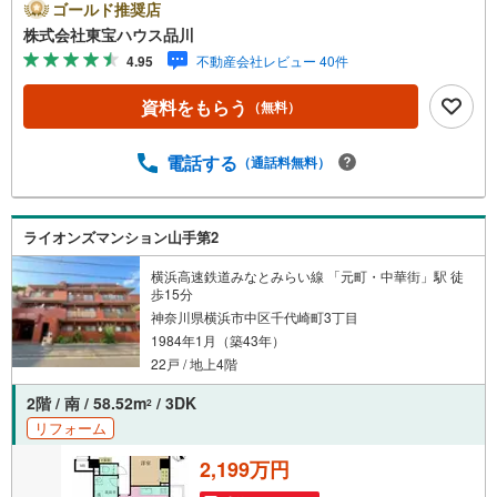
hoo！ 不動産キャンペーン対象店舗】当店で物件を成約す
ゴールド推奨店
るとPayPayボーナスライトがもらえる「Yahoo！ 不動産
株式会社東宝ハウス品川
物件ご成約キャンペーン」の対象になります。「資料をも
4.95
不動産会社レビュー 40件
らう」「見学予約をする」ボタンからお問い合わせくださ
い。※必ずYahoo！ JAPAN IDでログインしてください。※P
資料をもらう
（無料）
ayPayボーナスライトは出金と譲渡はできません。ご案
内・詳細な資料のご請求はお気軽にどうぞ♪お電話でのお
問い合わせも常時受け付けております！お気軽にお問い合
電話する
（通話料無料）
わせください。
ライオンズマンション山手第2
横浜高速鉄道みなとみらい線 「元町・中華街」駅 徒
歩15分
神奈川県横浜市中区千代崎町3丁目
1984年1月（築43年）
22戸 / 地上4階
2階 / 南 / 58.52m
/ 3DK
2
リフォーム
2,199万円