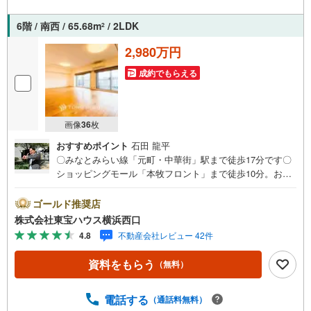
oo！ JAPAN IDでログインしてください。※PayPayボーナ
スライトは出金と譲渡はできません。ご案内・詳細な資料
6階 / 南西 / 65.68m
/ 2LDK
2
のご請求はお気軽にどうぞ♪お電話でのお問い合わせも常
時受け付けております！お気軽にお問い合わせください。
2,980万円
成約でもらえる
画像
36
枚
おすすめポイント
石田 龍平
〇みなとみらい線「元町・中華街」駅まで徒歩17分です〇
ショッピングモール「本牧フロント」まで徒歩10分。お買
い物に便利です〇3面バルコニーのため開放的で気持ちの良
い風が通り抜けますーーーーYahoo！ 不動産キャンペーン
ゴールド推奨店
対象店舗ーーーー当店で物件を成約するとPayPayボーナス
株式会社東宝ハウス横浜西口
ライトがもらえる「Yahoo！ 不動産 物件ご成約キャンペー
4.8
不動産会社レビュー 42件
ン」の対象になります。「資料をもらう」「見学予約をす
る」ボタンからお問い合わせください。※必ずYahoo！ JAP
資料をもらう
（無料）
AN IDでログインしてください。※PayPayボーナスライト
は出金と譲渡はできません。有効期限は付与日から60日で
す。ーーーーーーーーーーーーーーーーーーーーーーーー
電話する
（通話料無料）