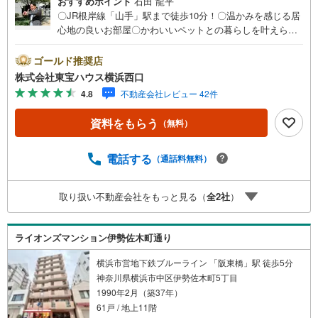
おすすめポイント
石田 龍平
〇JR根岸線「山手」駅まで徒歩10分！〇温かみを感じる居
心地の良いお部屋〇かわいいペットとの暮らしを叶えられ
ます（細則有り）ーーーーYahoo！ 不動産キャンペーン対
象店舗ーーーー当店で物件を成約するとPayPayボーナスラ
ゴールド推奨店
イトがもらえる「Yahoo！ 不動産 物件ご成約キャンペー
株式会社東宝ハウス横浜西口
ン」の対象になります。「資料をもらう」「見学予約をす
4.8
不動産会社レビュー 42件
る」ボタンからお問い合わせください。※必ずYahoo！ JAP
AN IDでログインしてください。※PayPayボーナスライト
資料をもらう
（無料）
は出金と譲渡はできません。有効期限は付与日から60日で
す。ーーーーーーーーーーーーーーーーーーーーーーーー
ーー紹介金融機関/都市銀行利率/年利 0.95％（変動金利）※
電話する
（通話料無料）
上記金利は 2026年8月時点 のものであり、実際の適用金利
は融資実行時のものとなります。金利情勢により表記の返
取り扱い不動産会社をもっと見る（
全
2
社
）
済額と異なる場合があります。ーーーーーーーーーーーー
ーーーーーーーーーーーーー
ライオンズマンション伊勢佐木町通り
横浜市営地下鉄ブルーライン 「阪東橋」駅 徒歩5分
神奈川県横浜市中区伊勢佐木町5丁目
1990年2月（築37年）
61戸 / 地上11階