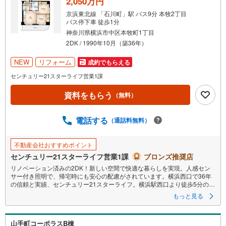
2,050万円
京浜東北線 「石川町」駅 バス9分 本牧2丁目
バス停下車 徒歩1分
神奈川県横浜市中区本牧町1丁目
2DK / 1990年10月（築36年）
NEW
リフォーム
成約でもらえる
センチュリー21スターライフ営業1課
資料をもらう
（無料）
電話する
（通話料無料）
不動産会社おすすめポイント
センチュリー21スターライフ営業1課
ブロンズ推奨店
リノベーション済みの2DK！新しい空間で快適な暮らしを実現。人感セン
サー付き照明で、帰宅時にも安心の配慮がされています。横浜西口で36年
の信頼と実績、センチュリー21スターライフ。横浜駅西口より徒歩5分の好
立地で、お車でのご来店も可能です。センチュリー21ならではの独自物件
もっと見る
も豊富にご用意し、地域密着ならではの情報力で理想の住まい探しをサポ
ートいたします。全国約970店舗の中で、アメリカ本部が定める基準を満た
した上位4％のみが受賞できる「センチュリオン」を2003年より連続受
山手町コーポラスB棟
賞。住宅ローン相談会では無理のない返済計画や購入時にかかる諸費用の