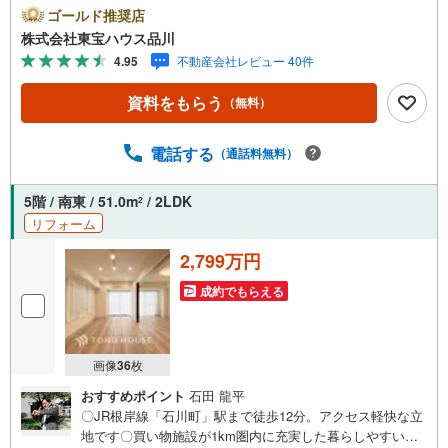
とも包み隠さずお伝えし、「納得して選ぶ」ためのサポー
ゴールド推奨店
トを大切にしています。現地でしか分からないリアルな情
株式会社東宝ハウス品川
報も含めて、一緒に後悔しない住まい探しを進めていきま
4.95
不動産会社レビュー 40件
しょう。まずはお気軽にご相談ください。【Yahoo！ 不動
産キャンペーン対象店舗】当店で物件を成約するとPayPay
資料をもらう
（無料）
ボーナスライトがもらえる「Yahoo！ 不動産 物件ご成約キ
ャンペーン」の対象になります。「資料をもらう」「見学
予約をする」ボタンからお問い合わせください。※必ずYah
電話する
（通話料無料）
oo！ JAPAN IDでログインしてください。※PayPayボーナ
スライトは出金と譲渡はできません。ご案内・詳細な資料
5階 / 南東 / 51.0m
/ 2LDK
2
のご請求はお気軽にどうぞ♪お電話でのお問い合わせも常
リフォーム
時受け付けております！お気軽にお問い合わせください。
2,799万円
成約でもらえる
画像
36
枚
おすすめポイント
石田 龍平
〇JR根岸線「石川町」駅まで徒歩12分。アクセス軽快な立
地です〇買い物施設が1km圏内に充実した暮らしやすい住