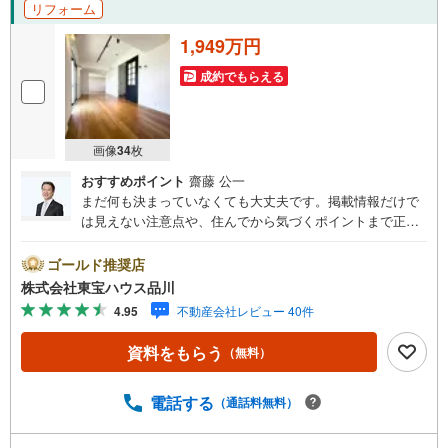
リフォーム
1,949万円
成約でもらえる
画像
34
枚
おすすめポイント
齋藤 公一
まだ何も決まっていなくても大丈夫です。掲載情報だけで
は見えない注意点や、住んでから気づくポイントまで正直
にお伝えします。東宝ハウス品川では、良いことも悪いこ
とも包み隠さずお伝えし、「納得して選ぶ」ためのサポー
ゴールド推奨店
トを大切にしています。現地でしか分からないリアルな情
株式会社東宝ハウス品川
報も含めて、一緒に後悔しない住まい探しを進めていきま
4.95
不動産会社レビュー 40件
しょう。まずはお気軽にご相談ください。【Yahoo！ 不動
産キャンペーン対象店舗】当店で物件を成約するとPayPay
資料をもらう
（無料）
ボーナスライトがもらえる「Yahoo！ 不動産 物件ご成約キ
ャンペーン」の対象になります。「資料をもらう」「見学
予約をする」ボタンからお問い合わせください。※必ずYah
電話する
（通話料無料）
oo！ JAPAN IDでログインしてください。※PayPayボーナ
スライトは出金と譲渡はできません。ご案内・詳細な資料