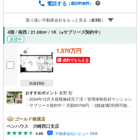
ての対策はお任せください。掲載されている物件は、弊社
電話する
（通話料無料）
にてご紹介可能な物件のごく一部ですので、お気軽にお問
い合わせください。※記載賃料等の収入や利回りは、将来に
取り扱い不動産会社をもっと見る（
全
3
社
）
わたり、得られることを保証するものではありません。※賃
料等については、賃貸中のものについては現在の賃料等
4階 / 南西 / 21.08m
/ 1K（※サブリーズ契約中）
2
で、空室または所有者居住中等のものについては、周辺の
賃貸中
賃料相場に基づき、満室時を想定して表示しています。
1,570万円
成約でもらえる
画像
23
枚
おすすめポイント
友野 彩
・2024年12月大規模修繕完了済！管理体制良好マンション
・サブリース契約中！月額65700円 ・3路線3駅利用可能で
お買い物施設も充実の生活至便な環境 ・宅配ボックスござ
います■ご見学をご希望のお客様、平日・休日問わず ご対
ゴールド推奨店
応させていただきます。■また、オンライン案内・相談など
ベンハウス 川崎西口支店
にも対応しております。 どうぞ お気軽にご連絡下さ
4.89
不動産会社レビュー 29件
い。 その他にも・・・●「この物件以外にも何件か一緒に