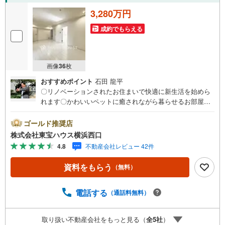
3,280万円
成約でもらえる
画像
36
枚
おすすめポイント
石田 龍平
〇リノベーションされたお住まいで快適に新生活を始めら
れます〇かわいいペットに癒されながら暮らせるお部屋
（細則有り）〇緑に包まれた穏やかな住環境、小中学校も
近く子育て世代にもおすすめ！ーーーーYahoo！ 不動産キ
ゴールド推奨店
ャンペーン対象店舗ーーーー当店で物件を成約するとPayP
株式会社東宝ハウス横浜西口
ayボーナスライトがもらえる「Yahoo！ 不動産 物件ご成約
4.8
不動産会社レビュー 42件
キャンペーン」の対象になります。「資料をもらう」「見
学予約をする」ボタンからお問い合わせください。※必ずY
資料をもらう
（無料）
ahoo！ JAPAN IDでログインしてください。※PayPayボー
ナスライトは出金と譲渡はできません。有効期限は付与日
から60日です。ーーーーーーーーーーーーーーーーーーー
電話する
（通話料無料）
ーーーーーーー紹介金融機関/都市銀行利率/年利 0.95％
（変動金利）※上記金利は 2026年8月時点 のものであり、
取り扱い不動産会社をもっと見る（
全
5
社
）
実際の適用金利は融資実行時のものとなります。金利情勢