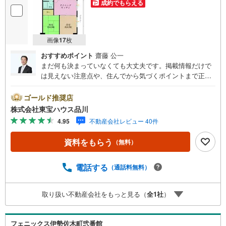
成約でもらえる
画像
17
枚
おすすめポイント
齋藤 公一
まだ何も決まっていなくても大丈夫です。掲載情報だけで
は見えない注意点や、住んでから気づくポイントまで正直
にお伝えします。東宝ハウス品川では、良いことも悪いこ
とも包み隠さずお伝えし、「納得して選ぶ」ためのサポー
ゴールド推奨店
トを大切にしています。現地でしか分からないリアルな情
株式会社東宝ハウス品川
報も含めて、一緒に後悔しない住まい探しを進めていきま
4.95
不動産会社レビュー 40件
しょう。まずはお気軽にご相談ください。【Yahoo！ 不動
産キャンペーン対象店舗】当店で物件を成約するとPayPay
資料をもらう
（無料）
ボーナスライトがもらえる「Yahoo！ 不動産 物件ご成約キ
ャンペーン」の対象になります。「資料をもらう」「見学
予約をする」ボタンからお問い合わせください。※必ずYah
電話する
（通話料無料）
oo！ JAPAN IDでログインしてください。※PayPayボーナ
スライトは出金と譲渡はできません。ご案内・詳細な資料
取り扱い不動産会社をもっと見る（
全
1
社
）
のご請求はお気軽にどうぞ♪お電話でのお問い合わせも常
時受け付けております！お気軽にお問い合わせください。
フェニックス伊勢佐木町弐番館