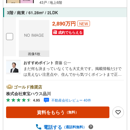
43戸 / 地上6階
3階 / 南東 / 61.28m
/ 2LDK
2
2,890万円
NEW
成約でもらえる
画像
1
枚
おすすめポイント
齋藤 公一
まだ何も決まっていなくても大丈夫です。掲載情報だけで
は見えない注意点や、住んでから気づくポイントまで正直
にお伝えします。東宝ハウス品川では、良いことも悪いこ
とも包み隠さずお伝えし、「納得して選ぶ」ためのサポー
ゴールド推奨店
トを大切にしています。現地でしか分からないリアルな情
株式会社東宝ハウス品川
報も含めて、一緒に後悔しない住まい探しを進めていきま
4.95
不動産会社レビュー 40件
しょう。まずはお気軽にご相談ください。【Yahoo！ 不動
産キャンペーン対象店舗】当店で物件を成約するとPayPay
資料をもらう
（無料）
ボーナスライトがもらえる「Yahoo！ 不動産 物件ご成約キ
ャンペーン」の対象になります。「資料をもらう」「見学
予約をする」ボタンからお問い合わせください。※必ずYah
電話する
（通話料無料）