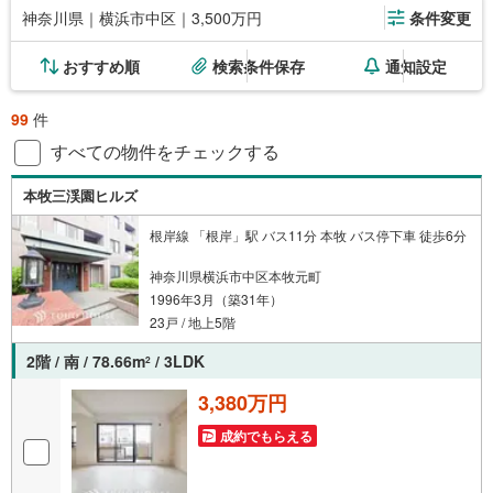
神奈川県｜横浜市中区｜3,500万円
条件変更
おすすめ順
検索条件保存
通知設定
99
件
すべての物件をチェックする
本牧三渓園ヒルズ
根岸線 「根岸」駅 バス11分 本牧 バス停下車 徒歩6分
神奈川県横浜市中区本牧元町
1996年3月（築31年）
23戸 / 地上5階
2階 / 南 / 78.66m
/ 3LDK
2
3,380万円
成約でもらえる