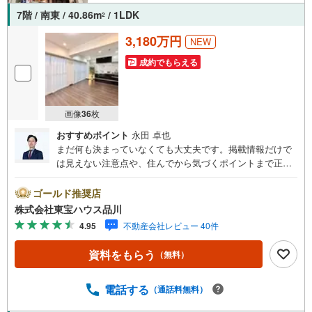
7階 / 南東 / 40.86m
/ 1LDK
2
3,180万円
NEW
成約でもらえる
画像
36
枚
おすすめポイント
永田 卓也
まだ何も決まっていなくても大丈夫です。掲載情報だけで
は見えない注意点や、住んでから気づくポイントまで正直
にお伝えします。東宝ハウス品川では、良いことも悪いこ
とも包み隠さずお伝えし、「納得して選ぶ」ためのサポー
ゴールド推奨店
トを大切にしています。現地でしか分からないリアルな情
株式会社東宝ハウス品川
報も含めて、一緒に後悔しない住まい探しを進めていきま
4.95
不動産会社レビュー 40件
しょう。まずはお気軽にご相談ください。【Yahoo！ 不動
産キャンペーン対象店舗】当店で物件を成約するとPayPay
資料をもらう
（無料）
ボーナスライトがもらえる「Yahoo！ 不動産 物件ご成約キ
ャンペーン」の対象になります。「資料をもらう」「見学
予約をする」ボタンからお問い合わせください。※必ずYah
電話する
（通話料無料）
oo！ JAPAN IDでログインしてください。※PayPayボーナ