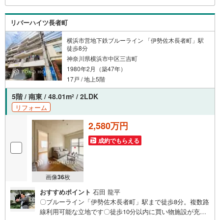
により表記の返済額と異なる場合があります。ーーーーー
ーーーーーーーーーーーーーーーーーーーー
リバーハイツ長者町
横浜市営地下鉄ブルーライン 「伊勢佐木長者町」駅
徒歩8分
神奈川県横浜市中区三吉町
1980年2月（築47年）
17戸 / 地上5階
5階 / 南東 / 48.01m
/ 2LDK
2
リフォーム
2,580万円
成約でもらえる
画像
36
枚
おすすめポイント
石田 龍平
〇ブルーライン「伊勢佐木長者町」駅まで徒歩8分。複数路
線利用可能な立地です〇徒歩10分以内に買い物施設が充実