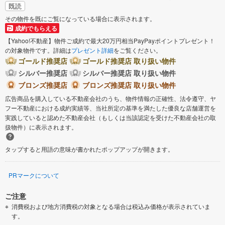
既読
その物件を既にご覧になっている場合に表示されます。
成約でもらえる
【Yahoo!不動産】物件ご成約で最大20万円相当PayPayポイントプレゼント！
の対象物件です。詳細は
プレゼント詳細
をご覧ください。
ゴールド推奨店
ゴールド推奨店 取り扱い物件
シルバー推奨店
シルバー推奨店 取り扱い物件
ブロンズ推奨店
ブロンズ推奨店 取り扱い物件
広告商品を購入している不動産会社のうち、物件情報の正確性、法令遵守、ヤ
フー不動産における成約実績等、当社所定の基準を満たした優良な店舗運営を
実践していると認めた不動産会社（もしくは当該認定を受けた不動産会社の取
扱物件）に表示されます。
タップすると用語の意味が書かれたポップアップが開きます。
PRマークについて
ご注意
消費税および地方消費税の対象となる場合は税込み価格が表示されていま
す。