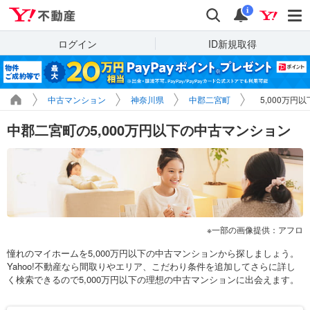
Yahoo!不動産
検索
通知
i
ログイン
ID新規取得
中古マンション
神奈川県
中郡二宮町
5,000万円
中郡二宮町の5,000万円以下の中古マンション
一部の画像提供：アフロ
憧れのマイホームを5,000万円以下の中古マンションから探しましょう。
Yahoo!不動産なら間取りやエリア、こだわり条件を追加してさらに詳し
く検索できるので5,000万円以下の理想の中古マンションに出会えます。