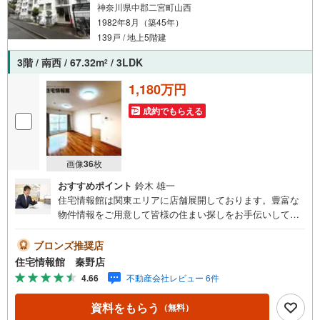
神奈川県中郡二宮町山西
1982年8月（築45年）
139戸 / 地上5階建
3階 / 南西 / 67.32m
/ 3LDK
2
1,180万円
成約でもらえる
画像
36
枚
おすすめポイント
鈴木 雄一
住宅情報館は関東エリアに店舗展開しております。豊富な
物件情報をご用意して皆様の住まい探しをお手伝いしてお
ります。まずは最寄りの住宅情報館にお気軽にご相談くだ
さい。住宅ローン相談会も同時開催中無理のない住宅ロー
ブロンズ推奨店
ンの試算やご購入の際にかかる諸費用の概算も行っており
住宅情報館 秦野店
ます。しっかりとした資金計画のアドバイスをさせて頂き
4.66
不動産会社レビュー 6件
ますので、お気軽にご相談ください。
資料をもらう
（無料）