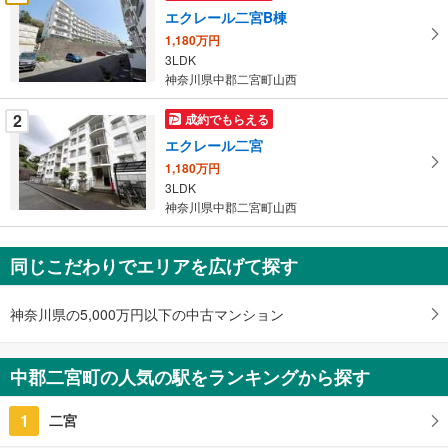
け
エクレール二宮B棟
取
1,180万円
る
3LDK
・
神奈川県中郡二宮町山西
条
件
2
成約でもらえる
を
エクレール二宮
マ
1,180万円
イ
3LDK
ペ
神奈川県中郡二宮町山西
ー
ジ
同じこだわりでエリアを広げて探す
に
保
存
神奈川県の5,000万円以下の中古マンション
す
る
中郡二宮町の人気の駅をランキングから探す
1
二宮