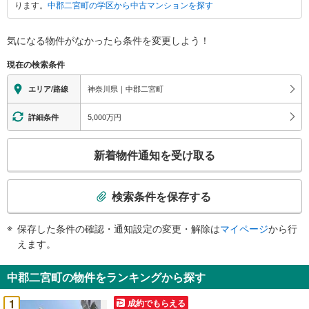
ります。
中郡二宮町の学区から中古マンションを探す
宮
町
に
気になる物件がなかったら
条件を変更しよう！
関
現在の検索条件
す
る
神奈川県｜中郡二宮町
エリア/路線
情
報
5,000万円
詳細条件
こ
新着物件通知を受け取る
の
検
索
検索条件を保存する
条
件
保存した条件の確認・通知設定の変更・解除は
マイページ
から行
で
えます。
通
知
中郡二宮町の物件をランキングから探す
を
受
1
成約でもらえる