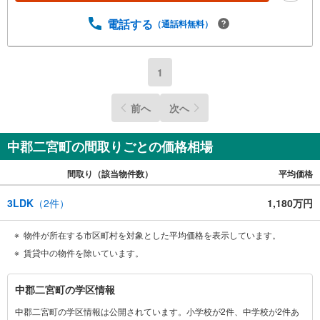
電話する
（通話料無料）
1
前へ
次へ
中郡二宮町の間取りごとの価格相場
間取り（該当物件数）
平均価格
3LDK
（
2
件）
1,180万円
物件が所在する市区町村を対象とした平均価格を表示しています。
賃貸中の物件を除いています。
中
中郡二宮町の学区情報
郡
中郡二宮町の学区情報は公開されています。小学校が2件、中学校が2件あ
二