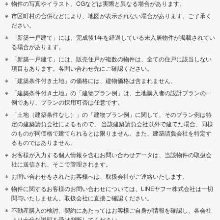
物件の写真やイラスト、CGなどは実際と異なる場合があります。
市区町村の合併などにより、地図が表示されない場合があります。ご了承く
ださい。
「新築一戸建て」には、完成後1年を経過している未入居物件が掲載されてい
る場合があります。
「新築一戸建て」には、販売住戸が複数の物件は、全ての住戸に該当しない
項目もあります。各問い合わせ先にご確認ください。
「建築条件付き土地」の価格には、建物価格は含まれません。
「建築条件付き土地」の「建物プラン例」は、土地購入者の設計プランの一
例であり、プランの採用可否は任意です。
「土地（建築条件なし）」の「建物プラン例」に関して、そのプラン例は特
定の建築請負会社によるもので、 当該建築請負会社以外で建てた場合、同様
のものが同価格で建てられるとは限りません。また、建築請負会社を特定す
るものではありません。
お客様が入力する個人情報を含むお問い合わせデータは、当該物件の取扱会
社に送信され、そこで管理されます。
お問い合わせをされたお客様へは、取扱会社がご連絡いたします。
物件に関するお客様のお問い合わせについては、LINEヤフー株式会社は一切
関与いたしません。取扱会社に直接ご確認ください。
不動産購入の検討、契約にあたってはお客様ご自身が情報を確認し、各会社
より十分な説明を受け判断してください。