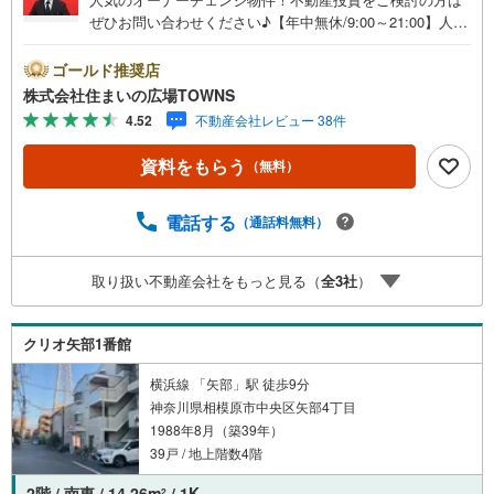
ぜひお問い合わせください♪【年中無休/9:00～21:00】人気
物件は特にお問い合わせが集中するため、お早めにお電話
下さい。「室内・現地を見学する」ボタンよりご予約頂く
ゴールド推奨店
とご見学がスムーズです。■その他、各種ご相談も承ってお
株式会社住まいの広場TOWNS
ります。○住宅ローンのご相談○ライフプランのシミュレー
4.52
不動産会社レビュー 38件
ション■住まいの広場TOWNSからお客様へ経験豊富なスタ
ッフが親身になってお客様に合った物件をご紹介させて頂
資料をもらう
（無料）
きます！ /他社様掲載物件も併せてご紹介可能ですのでお気
軽にお問い合わせ下さい♪駐車場もございますので、お車
でのお越しも大歓迎です！
電話する
（通話料無料）
取り扱い不動産会社をもっと見る（
全
3
社
）
クリオ矢部1番館
横浜線 「矢部」駅 徒歩9分
神奈川県相模原市中央区矢部4丁目
1988年8月（築39年）
39戸 / 地上階数4階
2階 / 南東 / 14.26m
/ 1K
2