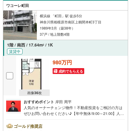
ワコーレ町田
横浜線 「町田」駅 徒歩5分
神奈川県相模原市南区上鶴間本町3丁目
1989年3月（築38年）
37戸 / 地上階数4階
1階 / 南西 / 17.64m
/ 1K
2
賃貸中
980万円
成約でもらえる
画像
36
枚
おすすめポイント
岸田 周平
人気のオーナーチェンジ物件！不動産投資をご検討の方は
ぜひお問い合わせください♪【年中無休/9:00～21:00】人気
物件は特にお問い合わせが集中するため、お早めにお電話
下さい。「室内・現地を見学する」ボタンよりご予約頂く
ゴールド推奨店
とご見学がスムーズです。■その他、各種ご相談も承ってお