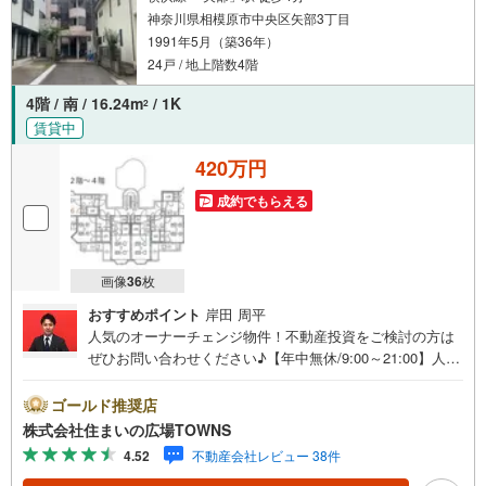
神奈川県相模原市中央区矢部3丁目
1991年5月（築36年）
24戸 / 地上階数4階
4階 / 南 / 16.24m
/ 1K
2
賃貸中
420万円
成約でもらえる
画像
36
枚
おすすめポイント
岸田 周平
人気のオーナーチェンジ物件！不動産投資をご検討の方は
ぜひお問い合わせください♪【年中無休/9:00～21:00】人気
物件は特にお問い合わせが集中するため、お早めにお電話
下さい。「室内・現地を見学する」ボタンよりご予約頂く
ゴールド推奨店
とご見学がスムーズです。■その他、各種ご相談も承ってお
株式会社住まいの広場TOWNS
ります。○住宅ローンのご相談○ライフプランのシミュレー
4.52
不動産会社レビュー 38件
ション■住まいの広場TOWNSからお客様へ経験豊富なスタ