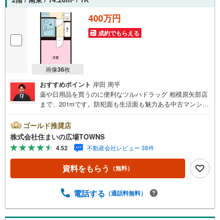
400万円
成約でもらえる
画像
36
枚
おすすめポイント
岸田 周平
薬や日用品を買うのに便利なツルハドラッグ 相模原矢部店
まで、201mです。防犯面も生活面も魅力ある中古マンショ
ンです。2.31平米のバルコニーが付いた物件です。14.26平
米程の専有面積でスペースも十分。入浴中や就寝中で荷物
ゴールド推奨店
を受け取れない場合でも、宅配ボックスがあれば再配達せ
株式会社住まいの広場TOWNS
ずに受け取ることができます。こちらの住宅の向きは南東
4.52
不動産会社レビュー 38件
向きです。お探しの方はどうぞ。すぐに入居できるので、
お待ちいただくことはありません。【年中無休/9:00～21:0
資料をもらう
（無料）
0】人気物件は特にお問い合わせが集中するため、お早めに
お電話下さい。「室内・現地を見学する」ボタンよりご予
約頂くとご見学がスムーズです。■その他、各種ご相談も承
電話する
（通話料無料）
っております。○住宅ローンのご相談○ライフプランのシミ
ュレーション■住まいの広場TOWNSからお客様へ経験豊富