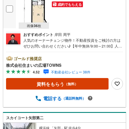
る
成約でもらえる
・
条
件
画像
36
枚
を
マ
おすすめポイント
岸田 周平
イ
人気のオーナーチェンジ物件！不動産投資をご検討の方は
ペ
ぜひお問い合わせください♪【年中無休/9:00～21:00】人気
ー
物件は特にお問い合わせが集中するため、お早めにお電話
下さい。「室内・現地を見学する」ボタンよりご予約頂く
ジ
ゴールド推奨店
とご見学がスムーズです。■その他、各種ご相談も承ってお
に
株式会社住まいの広場TOWNS
ります。○住宅ローンのご相談○ライフプランのシミュレー
保
4.52
不動産会社レビュー 38件
ション■住まいの広場TOWNSからお客様へ経験豊富なスタ
存
ッフが親身になってお客様に合った物件をご紹介させて頂
す
資料をもらう
（無料）
きます！ /他社様掲載物件も併せてご紹介可能ですのでお気
る
軽にお問い合わせ下さい♪駐車場もございますので、お車
でのお越しも大歓迎です！
電話する
（通話料無料）
スカイコート矢部第二
横浜線 「矢部」駅 徒歩4分