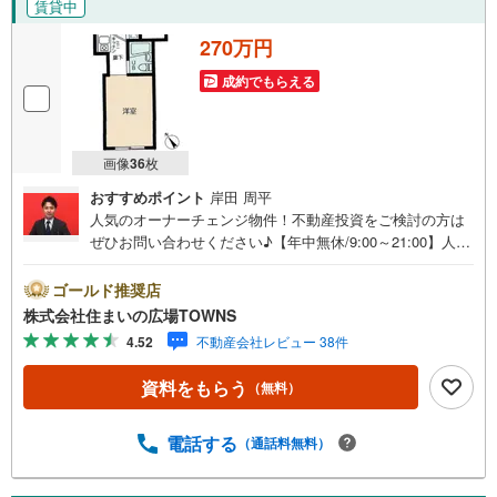
賃貸中
270万円
成約でもらえる
画像
36
枚
おすすめポイント
岸田 周平
人気のオーナーチェンジ物件！不動産投資をご検討の方は
ぜひお問い合わせください♪【年中無休/9:00～21:00】人気
物件は特にお問い合わせが集中するため、お早めにお電話
下さい。「室内・現地を見学する」ボタンよりご予約頂く
ゴールド推奨店
とご見学がスムーズです。■その他、各種ご相談も承ってお
株式会社住まいの広場TOWNS
ります。○住宅ローンのご相談○ライフプランのシミュレー
4.52
不動産会社レビュー 38件
ション■住まいの広場TOWNSからお客様へ経験豊富なスタ
ッフが親身になってお客様に合った物件をご紹介させて頂
資料をもらう
（無料）
きます！ /他社様掲載物件も併せてご紹介可能ですのでお気
軽にお問い合わせ下さい♪駐車場もございますので、お車
でのお越しも大歓迎です！
電話する
（通話料無料）