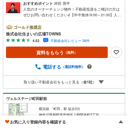
おすすめポイント
岸田 周平
人気のオーナーチェンジ物件！不動産投資をご検討の方は
ぜひお問い合わせください♪【年中無休/9:00～21:00】人気
物件は特にお問い合わせが集中するため、お早めにお電話
下さい。「室内・現地を見学する」ボタンよりご予約頂く
ゴールド推奨店
とご見学がスムーズです。■その他、各種ご相談も承ってお
株式会社住まいの広場TOWNS
ります。○住宅ローンのご相談○ライフプランのシミュレー
4.52
不動産会社レビュー 38件
ション■住まいの広場TOWNSからお客様へ経験豊富なスタ
ッフが親身になってお客様に合った物件をご紹介させて頂
資料をもらう
（無料）
きます！ /他社様掲載物件も併せてご紹介可能ですのでお気
軽にお問い合わせ下さい♪駐車場もございますので、お車
でのお越しも大歓迎です！
電話する
（通話料無料）
取り扱い不動産会社をもっと見る（
全
1
社
）
ヴェルステージ町田駅前
横浜線 「町田」駅 徒歩3分
神奈川県相模原市南区上鶴間本町3丁目
2008年1月（築19年）
お気に入り登録内容を確認する
61戸 / 地上階数7階