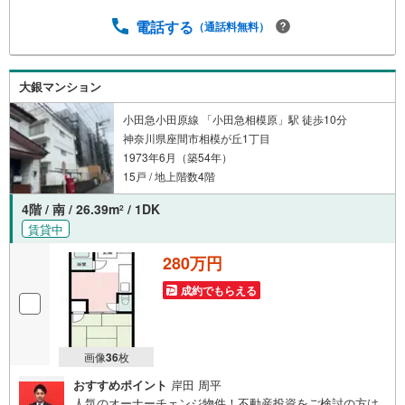
軽にお問い合わせ下さい♪駐車場もございますので、お車
でのお越しも大歓迎です！
電話する
（通話料無料）
大銀マンション
小田急小田原線 「小田急相模原」駅 徒歩10分
神奈川県座間市相模が丘1丁目
1973年6月（築54年）
15戸 / 地上階数4階
4階 / 南 / 26.39m
/ 1DK
2
賃貸中
280万円
成約でもらえる
画像
36
枚
おすすめポイント
岸田 周平
人気のオーナーチェンジ物件！不動産投資をご検討の方は