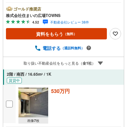
5平米なので、使い勝手がいいです。この立地であれば投資
用にも適しているのではないでしょうか。回線ラクラク、
ゴールド推奨店
高速インターネットを導入でパソコンを快適に利用出来ま
株式会社住まいの広場TOWNS
す。静かで緑豊かな住宅地に暮らしていただければ、落ち
4.52
不動産会社レビュー 38件
着いた日々を過ごすことができます。【年中無休/9:00～21:
00】人気物件は特にお問い合わせが集中するため、お早め
資料をもらう
（無料）
にお電話下さい。「室内・現地を見学する」ボタンよりご
予約頂くとご見学がスムーズです。■その他、各種ご相談も
承っております。○住宅ローンのご相談○ライフプランのシ
電話する
（通話料無料）
ミュレーション■住まいの広場TOWNSからお客様へ経験豊
富なスタッフが親身になってお客様に合った物件をご紹介
取り扱い不動産会社をもっと見る（
全
1
社
）
させて頂きます！ /他社様掲載物件も併せてご紹介可能です
のでお気軽にお問い合わせ下さい♪駐車場もございますの
2階 / 南西 / 16.65m
/ 1K
2
で、お車でのお越しも大歓迎です！
賃貸中
530万円
画像
7
枚