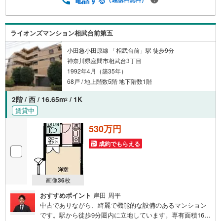
ライオンズマンション相武台前第五
小田急小田原線 「相武台前」駅 徒歩9分
神奈川県座間市相武台3丁目
1992年4月（築35年）
68戸 / 地上階数5階 地下階数1階
2階 / 西 / 16.65m
/ 1K
2
賃貸中
530万円
成約でもらえる
画像
36
枚
おすすめポイント
岸田 周平
中古でありながら、綺麗で機能的な設備のあるマンション
です。駅から徒歩9分圏内に立地しています。専有面積16.6