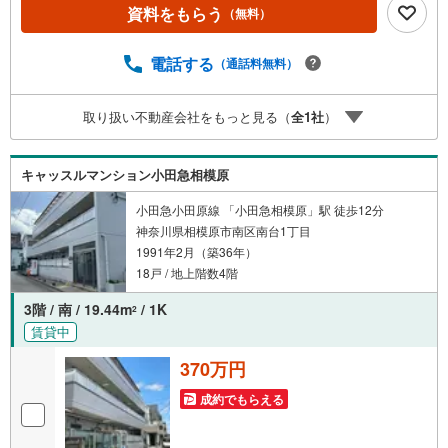
資料をもらう
（無料）
電話する
（通話料無料）
取り扱い不動産会社をもっと見る（
全
1
社
）
キャッスルマンション小田急相模原
小田急小田原線 「小田急相模原」駅 徒歩12分
神奈川県相模原市南区南台1丁目
1991年2月（築36年）
18戸 / 地上階数4階
3階 / 南 / 19.44m
/ 1K
2
賃貸中
370万円
成約でもらえる