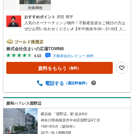
画像
36
枚
おすすめポイント
岸田 周平
人気のオーナーチェンジ物件！不動産投資をご検討の方は
ぜひお問い合わせください♪【年中無休/9:00～21:00】人気
物件は特にお問い合わせが集中するため、お早めにお電話
下さい。「室内・現地を見学する」ボタンよりご予約頂く
ゴールド推奨店
とご見学がスムーズです。■その他、各種ご相談も承ってお
株式会社住まいの広場TOWNS
ります。○住宅ローンのご相談○ライフプランのシミュレー
4.52
不動産会社レビュー 38件
ション■住まいの広場TOWNSからお客様へ経験豊富なスタ
ッフが親身になってお客様に合った物件をご紹介させて頂
資料をもらう
（無料）
きます！ /他社様掲載物件も併せてご紹介可能ですのでお気
軽にお問い合わせ下さい♪駐車場もございますので、お車
でのお越しも大歓迎です！
電話する
（通話料無料）
菱和ハ？レス淵野辺
横浜線 「淵野辺」駅 徒歩6分
神奈川県相模原市中央区淵野辺4丁目
1991年5月（築36年）
32戸 / 地上階数5階