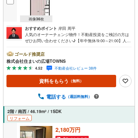
画像
36
枚
おすすめポイント
岸田 周平
人気のオーナーチェンジ物件！不動産投資をご検討の方は
ぜひお問い合わせください♪【年中無休/9:00～21:00】人気
物件は特にお問い合わせが集中するため、お早めにお電話
下さい。「室内・現地を見学する」ボタンよりご予約頂く
ゴールド推奨店
とご見学がスムーズです。■その他、各種ご相談も承ってお
株式会社住まいの広場TOWNS
ります。○住宅ローンのご相談○ライフプランのシミュレー
4.52
不動産会社レビュー 38件
ション■住まいの広場TOWNSからお客様へ経験豊富なスタ
ッフが親身になってお客様に合った物件をご紹介させて頂
資料をもらう
（無料）
きます！ /他社様掲載物件も併せてご紹介可能ですのでお気
軽にお問い合わせ下さい♪駐車場もございますので、お車
でのお越しも大歓迎です！
電話する
（通話料無料）
2階 / 南西 / 46.19m
/ 1SDK
2
リフォーム
2,180万円