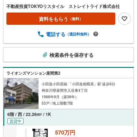
不動産投資TOKYOリスタイル ストレイトライド株式会社
資料をもらう
（無料）
電話する
（通話料無料）
こ
検索条件を保存する
の
検
索
ライオンズマンション座間第2
条
件
小田急小田原線 「小田急相模原」駅 徒歩6分
神奈川県座間市入谷東4丁目
で
1988年9月（築38年）
通
53戸 / 地上階数7階
知
を
6階 / 西 / 22.26m
/ 1K
2
受
賃貸中
け
取
570万円