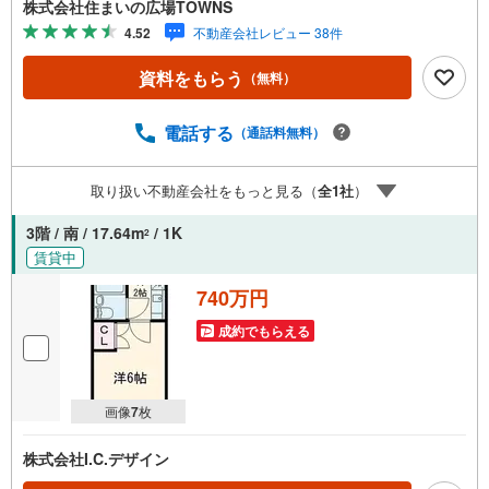
株式会社住まいの広場TOWNS
ります。○住宅ローンのご相談○ライフプランのシミュレー
4.52
不動産会社レビュー 38件
ション■住まいの広場TOWNSからお客様へ経験豊富なスタ
ッフが親身になってお客様に合った物件をご紹介させて頂
資料をもらう
（無料）
きます！ /他社様掲載物件も併せてご紹介可能ですのでお気
軽にお問い合わせ下さい♪駐車場もございますので、お車
でのお越しも大歓迎です！
電話する
（通話料無料）
取り扱い不動産会社をもっと見る（
全
1
社
）
3階 / 南 / 17.64m
/ 1K
2
賃貸中
740万円
成約でもらえる
画像
7
枚
株式会社I.C.デザイン