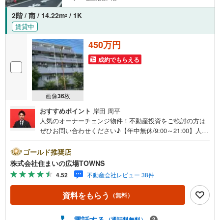
2階 / 南 / 14.22m
/ 1K
2
賃貸中
450万円
成約でもらえる
画像
36
枚
おすすめポイント
岸田 周平
人気のオーナーチェンジ物件！不動産投資をご検討の方は
ぜひお問い合わせください♪【年中無休/9:00～21:00】人気
物件は特にお問い合わせが集中するため、お早めにお電話
下さい。「室内・現地を見学する」ボタンよりご予約頂く
ゴールド推奨店
とご見学がスムーズです。■その他、各種ご相談も承ってお
株式会社住まいの広場TOWNS
ります。○住宅ローンのご相談○ライフプランのシミュレー
4.52
不動産会社レビュー 38件
ション■住まいの広場TOWNSからお客様へ経験豊富なスタ
ッフが親身になってお客様に合った物件をご紹介させて頂
資料をもらう
（無料）
きます！ /他社様掲載物件も併せてご紹介可能ですのでお気
軽にお問い合わせ下さい♪駐車場もございますので、お車
でのお越しも大歓迎です！
電話する
（通話料無料）