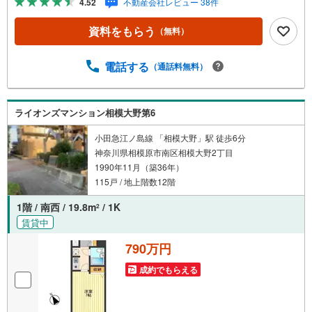
4.52
不動産会社レビュー 38件
で、モニターから来訪者が確認できます。
資料をもらう
（無料）
電話する
（通話料無料）
ライオンズマンション相模大野第6
小田急江ノ島線 「相模大野」駅 徒歩6分
神奈川県相模原市南区相模大野2丁目
1990年11月（築36年）
115戸 / 地上階数12階
1階 / 南西 / 19.8m
/ 1K
2
賃貸中
790万円
成約でもらえる