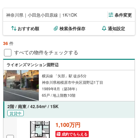
神奈川県｜小田急小田原線｜1K/1DK
条件変更
おすすめ順
検索条件保存
通知設定
36
件
すべての物件をチェックする
ライオンズマンション淵野辺
横浜線 「矢部」駅 徒歩5分
神奈川県相模原市中央区淵野辺1丁目
1989年8月（築38年）
65戸 / 地上階数10階
2階 / 南東 / 42.54m
/ 1SK
2
賃貸中
1,100万円
成約でもらえる