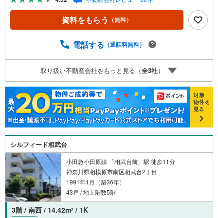
ション■住まいの広場TOWNSからお客様へ経験豊富なスタ
ッフが親身になってお客様に合った物件をご紹介させて頂
資料をもらう
（無料）
きます！ /他社様掲載物件も併せてご紹介可能ですのでお気
軽にお問い合わせ下さい♪駐車場もございますので、お車
でのお越しも大歓迎です！
電話する
（通話料無料）
取り扱い不動産会社をもっと見る（
全
3
社
）
シルフィード相武台
小田急小田原線 「相武台前」駅 徒歩11分
神奈川県相模原市南区相武台2丁目
1991年1月（築36年）
43戸 / 地上階数5階
3階 / 南西 / 14.42m
/ 1K
2