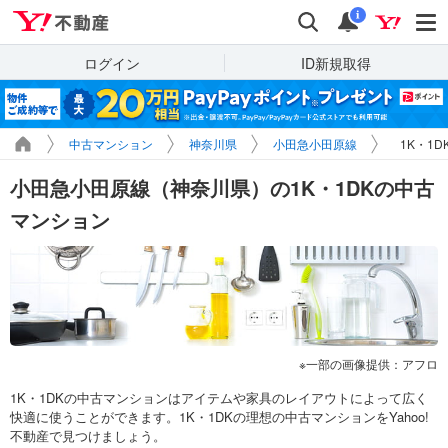
Yahoo!不動産
検索
通知
i
ログイン
ID新規取得
中古マンション
神奈川県
小田急小田原線
1K・1
小田急小田原線（神奈川県）の1K・1DKの中古
マンション
一部の画像提供：アフロ
1K・1DKの中古マンションはアイテムや家具のレイアウトによって広く
快適に使うことができます。1K・1DKの理想の中古マンションをYahoo!
不動産で見つけましょう。