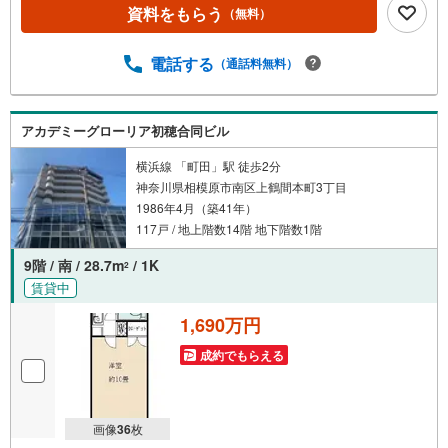
ッフが親身になってお客様に合った物件をご紹介させて頂
資料をもらう
（無料）
きます！ /他社様掲載物件も併せてご紹介可能ですのでお気
軽にお問い合わせ下さい♪駐車場もございますので、お車
でのお越しも大歓迎です！
電話する
（通話料無料）
アカデミーグローリア初穂合同ビル
横浜線 「町田」駅 徒歩2分
神奈川県相模原市南区上鶴間本町3丁目
1986年4月（築41年）
117戸 / 地上階数14階 地下階数1階
9階 / 南 / 28.7m
/ 1K
2
賃貸中
1,690万円
成約でもらえる
画像
36
枚