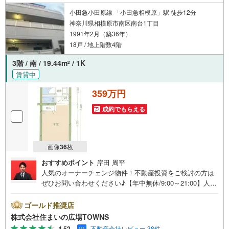
小田急小田原線 「小田急相模原」駅 徒歩12分
神奈川県相模原市南区南台1丁目
1991年2月（築36年）
18戸 / 地上階数4階
3階 / 南 / 19.44m
/ 1K
2
賃貸中
359万円
成約でもらえる
画像
36
枚
おすすめポイント
岸田 周平
人気のオーナーチェンジ物件！不動産投資をご検討の方は
ぜひお問い合わせください♪【年中無休/9:00～21:00】人気
物件は特にお問い合わせが集中するため、お早めにお電話
下さい。「室内・現地を見学する」ボタンよりご予約頂く
ゴールド推奨店
とご見学がスムーズです。■その他、各種ご相談も承ってお
株式会社住まいの広場TOWNS
ります。○住宅ローンのご相談○ライフプランのシミュレー
4.52
不動産会社レビュー 38件