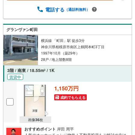
電話する
（通話料無料）
グランヴァン町田
横浜線 「町田」駅 徒歩3分
神奈川県相模原市南区上鶴間本町3丁目
1997年10月（築29年）
28戸 / 地上階数8階
3階 / 南東 / 18.55m
/ 1K
2
賃貸中
1,150万円
成約でもらえる
画像
36
枚
おすすめポイント
岸田 周平
人気のオーナーチェンジ物件！不動産投資をご検討の方は