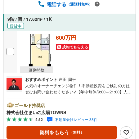
でのお越しも大歓迎です！
電話する
（通話料無料）
9階 / 西 / 17.62m
/ 1K
2
賃貸中
600万円
成約でもらえる
画像
36
枚
おすすめポイント
岸田 周平
人気のオーナーチェンジ物件！不動産投資をご検討の方は
ぜひお問い合わせください♪【年中無休/9:00～21:00】人気
物件は特にお問い合わせが集中するため、お早めにお電話
下さい。「室内・現地を見学する」ボタンよりご予約頂く
ゴールド推奨店
とご見学がスムーズです。■その他、各種ご相談も承ってお
株式会社住まいの広場TOWNS
ります。○住宅ローンのご相談○ライフプランのシミュレー
4.52
不動産会社レビュー 38件
ション■住まいの広場TOWNSからお客様へ経験豊富なスタ
ッフが親身になってお客様に合った物件をご紹介させて頂
資料をもらう
（無料）
きます！ /他社様掲載物件も併せてご紹介可能ですのでお気