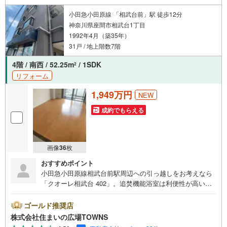
小田急小田原線 「相武台前」駅 徒歩12分
神奈川県座間市相武台1丁目
1992年4月（築35年）
31戸 / 地上階数7階
4階 / 南西 / 52.25m
/ 1SDK
2
リフォーム
1,949万円
NEW
成約でもらえる
画像
36
枚
おすすめポイント
小田急小田原線相武台前駅周辺への引っ越しをお考えなら
「クオーレ相武台 402」。追焚機能浴室は利便性が高いの
で、あって損はありません。毎日の生活を充実させる安心
設備を搭載の1SDKです。住み心地がしっかりと考えられた
ゴールド推奨店
中古マンションです。セキュリティに配慮された物件で
株式会社住まいの広場TOWNS
す。駅徒歩12分の場所にある物件です。TVインターホン