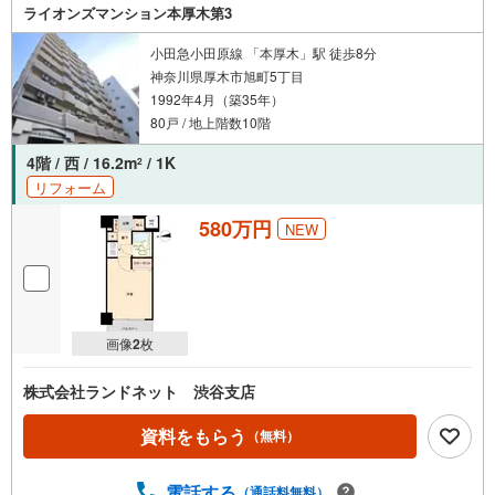
なスタッフが親身になってお客様に合った物件をご紹介さ
ライオンズマンション本厚木第3
せて頂きます！ /他社様掲載物件も併せてご紹介可能ですの
でお気軽にお問い合わせ下さい♪駐車場もございますの
小田急小田原線 「本厚木」駅 徒歩8分
で、お車でのお越しも大歓迎です！
神奈川県厚木市旭町5丁目
1992年4月（築35年）
80戸 / 地上階数10階
4階 / 西 / 16.2m
/ 1K
2
リフォーム
580万円
NEW
画像
2
枚
株式会社ランドネット 渋谷支店
資料をもらう
（無料）
電話する
（通話料無料）