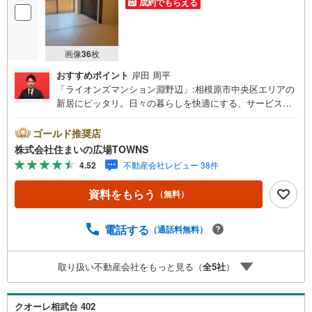
成約でもらえる
画像
36
枚
おすすめポイント
岸田 周平
「ライオンズマンション淵野辺」:相模原市中央区エリアの
新居にピッタリ。日々の暮らしを快適にする、サービスル
ーム付の1SDK物件。入浴中や就寝中で荷物を受け取れない
場合でも、宅配ボックスがあれば再配達せずに受け取るこ
ゴールド推奨店
とができます。専有面積46.19平米の物件です。バルコニー
株式会社住まいの広場TOWNS
の広さが5.4平米の物件です。もしもの事態を抑止する、オ
4.52
不動産会社レビュー 38件
ートロック機能が備わっています。駅から徒歩5分の駅近物
件です。
資料をもらう
（無料）
電話する
（通話料無料）
取り扱い不動産会社をもっと見る（
全
5
社
）
クオーレ相武台 402