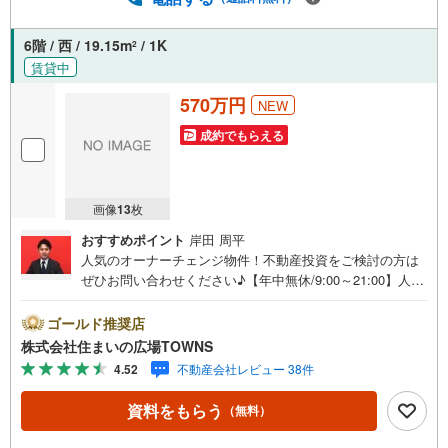
6階 / 西 / 19.15m
/ 1K
2
賃貸中
570万円
NEW
成約でもらえる
画像
13
枚
おすすめポイント
岸田 周平
人気のオーナーチェンジ物件！不動産投資をご検討の方は
ぜひお問い合わせください♪【年中無休/9:00～21:00】人気
物件は特にお問い合わせが集中するため、お早めにお電話
下さい。「室内・現地を見学する」ボタンよりご予約頂く
ゴールド推奨店
とご見学がスムーズです。■その他、各種ご相談も承ってお
株式会社住まいの広場TOWNS
ります。○住宅ローンのご相談○ライフプランのシミュレー
4.52
不動産会社レビュー 38件
ション■住まいの広場TOWNSからお客様へ経験豊富なスタ
ッフが親身になってお客様に合った物件をご紹介させて頂
資料をもらう
（無料）
きます！ /他社様掲載物件も併せてご紹介可能ですのでお気
軽にお問い合わせ下さい♪駐車場もございますので、お車