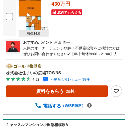
430万円
成約でもらえる
画像
36
枚
おすすめポイント
岸田 周平
人気のオーナーチェンジ物件！不動産投資をご検討の方は
ぜひお問い合わせください♪【年中無休/9:00～21:00】人気
物件は特にお問い合わせが集中するため、お早めにお電話
下さい。「室内・現地を見学する」ボタンよりご予約頂く
ゴールド推奨店
とご見学がスムーズです。■その他、各種ご相談も承ってお
株式会社住まいの広場TOWNS
ります。○住宅ローンのご相談○ライフプランのシミュレー
4.52
不動産会社レビュー 38件
ション■住まいの広場TOWNSからお客様へ経験豊富なスタ
ッフが親身になってお客様に合った物件をご紹介させて頂
資料をもらう
（無料）
きます！ /他社様掲載物件も併せてご紹介可能ですのでお気
軽にお問い合わせ下さい♪駐車場もございますので、お車
でのお越しも大歓迎です！
電話する
（通話料無料）
キャッスルマンション小田急相模原A