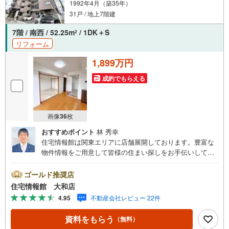
1992年4月（築35年）
31戸 / 地上7階建
7階 / 南西 / 52.25m
/ 1DK＋S
2
リフォーム
1,899万円
成約でもらえる
画像
36
枚
おすすめポイント
林 秀幸
住宅情報館は関東エリアに店舗展開しております。豊富な
物件情報をご用意して皆様の住まい探しをお手伝いしてお
ります。まずは最寄りの住宅情報館にお気軽にご相談くだ
さい。住宅ローン相談会も同時開催中無理のない住宅ロー
ゴールド推奨店
ンの試算やご購入の際にかかる諸費用の概算も行っており
住宅情報館 大和店
ます。しっかりとした資金計画のアドバイスをさせて頂き
4.95
不動産会社レビュー 22件
ますので、お気軽にご相談ください。
資料をもらう
（無料）