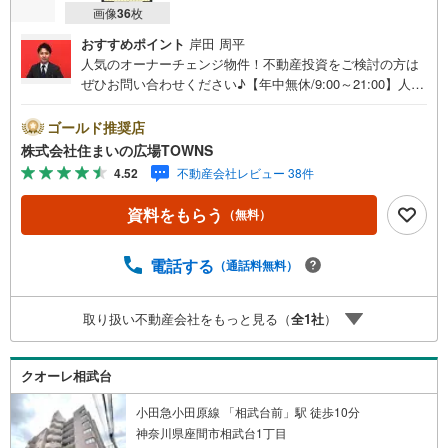
画像
36
枚
おすすめポイント
岸田 周平
人気のオーナーチェンジ物件！不動産投資をご検討の方は
ぜひお問い合わせください♪【年中無休/9:00～21:00】人気
物件は特にお問い合わせが集中するため、お早めにお電話
下さい。「室内・現地を見学する」ボタンよりご予約頂く
ゴールド推奨店
とご見学がスムーズです。■その他、各種ご相談も承ってお
株式会社住まいの広場TOWNS
ります。○住宅ローンのご相談○ライフプランのシミュレー
4.52
不動産会社レビュー 38件
ション■住まいの広場TOWNSからお客様へ経験豊富なスタ
ッフが親身になってお客様に合った物件をご紹介させて頂
資料をもらう
（無料）
きます！ /他社様掲載物件も併せてご紹介可能ですのでお気
軽にお問い合わせ下さい♪駐車場もございますので、お車
でのお越しも大歓迎です！
電話する
（通話料無料）
取り扱い不動産会社をもっと見る（
全
1
社
）
クオーレ相武台
小田急小田原線 「相武台前」駅 徒歩10分
神奈川県座間市相武台1丁目