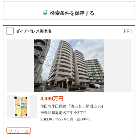
時受け付けております！お気軽にお問い合わせください。
こ
検索条件を保存する
の
検
索
ダイアパレス海老名
PR
条
件
で
通
知
を
受
け
取
る
4,499万円
・
小田急小田原線 「海老名」駅 徒歩7分
条
神奈川県海老名市中央3丁目
件
2SLDK / 1997年3月（築30年）
を
マ
リフォーム
イ