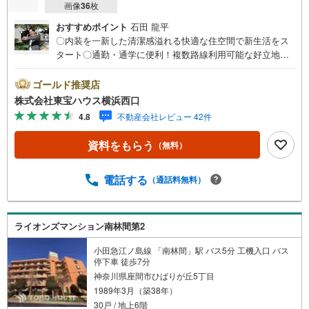
画像
36
枚
おすすめポイント
石田 龍平
〇内装を一新した清潔感溢れる快適な住空間で新生活をス
タート〇通勤・通学に便利！複数路線利用可能な好立地〇
かわいいペットとの暮らしを叶えられます（細則有り）ー
ーーーYahoo！ 不動産キャンペーン対象店舗ーーーー当店
ゴールド推奨店
で物件を成約するとPayPayボーナスライトがもらえる「Y
株式会社東宝ハウス横浜西口
ahoo！ 不動産 物件ご成約キャンペーン」の対象になりま
4.8
不動産会社レビュー 42件
す。「資料をもらう」「見学予約をする」ボタンからお問
い合わせください。※必ずYahoo！ JAPAN IDでログインし
資料をもらう
（無料）
てください。※PayPayボーナスライトは出金と譲渡はでき
ません。有効期限は付与日から60日です。ーーーーーーー
ーーーーーーーーーーーーーーーーーーー紹介金融機関/都
電話する
（通話料無料）
市銀行利率/年利 0.95％（変動金利）※上記金利は 2026年8
月時点 のものであり、実際の適用金利は融資実行時のもの
となります。金利情勢により表記の返済額と異なる場合が
ライオンズマンション南林間第2
あります。ーーーーーーーーーーーーーーーーーーーーー
ーーーー
小田急江ノ島線 「南林間」駅 バス5分 工機入口 バス
停下車 徒歩7分
神奈川県座間市ひばりが丘5丁目
1989年3月（築38年）
30戸 / 地上6階