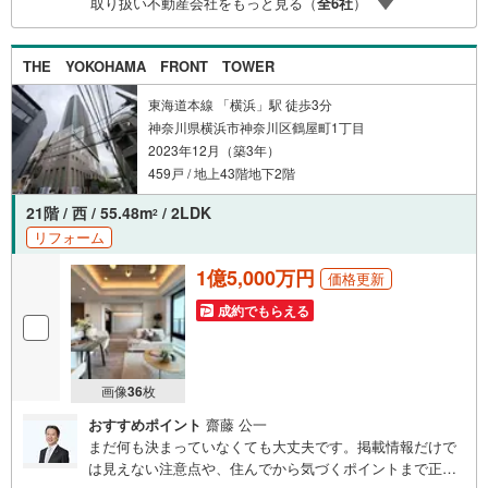
取り扱い不動産会社をもっと見る（
全
6
社
）
となります。金利情勢により表記の返済額と異なる場合が
あります。ーーーーーーーーーーーーーーーーーーーーー
ーーーー
THE YOKOHAMA FRONT TOWER
東海道本線 「横浜」駅 徒歩3分
神奈川県横浜市神奈川区鶴屋町1丁目
2023年12月（築3年）
459戸 / 地上43階地下2階
21階 / 西 / 55.48m
/ 2LDK
2
リフォーム
1億5,000万円
価格更新
成約でもらえる
画像
36
枚
おすすめポイント
齋藤 公一
まだ何も決まっていなくても大丈夫です。掲載情報だけで
は見えない注意点や、住んでから気づくポイントまで正直