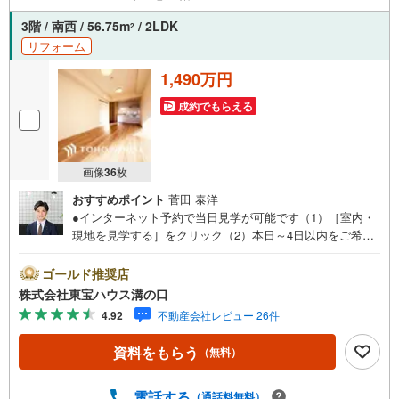
3階 / 南西 / 56.75m
/ 2LDK
2
リフォーム
1,490万円
成約でもらえる
画像
36
枚
おすすめポイント
菅田 泰洋
●インターネット予約で当日見学が可能です（1）［室内・
現地を見学する］をクリック（2）本日～4日以内をご希望
の方は「ご要望・ご質問欄」に希望日時をご記入くださ
い！●10:00～21:00はお電話でのお問い合わせがスムーズで
ゴールド推奨店
す。【Yahoo！ 不動産キャンペーン対象店舗】当店で物件
株式会社東宝ハウス溝の口
を成約するとPayPayポイントがもらえる「Yahoo！不動産
4.92
不動産会社レビュー 26件
物件ご成約キャンペーン」の対象になります。「資料をも
らう」「見学予約をする」ボタンからお問い合わせくださ
資料をもらう
（無料）
い。※必ずYahoo！ JAPAN IDでログインしてください。※P
ayPayポイントは出金と譲渡はできません。たくさんのお
客様からのお言葉に感謝してこれからも楽しく素敵なお家
電話する
（通話料無料）