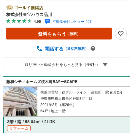
にお伝えします。東宝ハウス品川では、良いことも悪いこ
とも包み隠さずお伝えし、「納得して選ぶ」ためのサポー
ゴールド推奨店
トを大切にしています。現地でしか分からないリアルな情
株式会社東宝ハウス品川
報も含めて、一緒に後悔しない住まい探しを進めていきま
4.95
不動産会社レビュー 40件
しょう。まずはお気軽にご相談ください。【Yahoo！ 不動
産キャンペーン対象店舗】当店で物件を成約するとPayPay
資料をもらう
（無料）
ボーナスライトがもらえる「Yahoo！ 不動産 物件ご成約キ
ャンペーン」の対象になります。「資料をもらう」「見学
予約をする」ボタンからお問い合わせください。※必ずYah
電話する
（通話料無料）
oo！ JAPAN IDでログインしてください。※PayPayボーナ
スライトは出金と譲渡はできません。ご案内・詳細な資料
取り扱い不動産会社をもっと見る（
全
6
社
）
のご請求はお気軽にどうぞ♪お電話でのお問い合わせも常
時受け付けております！お気軽にお問い合わせください。
藤和シティホームズ桜木町BAYーSCAPE
横浜市営地下鉄ブルーライン 「高島町」駅 徒歩2分
神奈川県横浜市西区戸部町7丁目
2001年2月（築26年）
64戸 / 地上11階
3階 / 南 / 55.04m
/ 2LDK
2
リフォーム