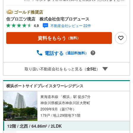
ムーズにご案内が可能です。■ 住プロは保土ケ谷区・旭区
に強い！ 住プロは、保土ケ谷区・旭区の不動産売買専門会
ゴールド推奨店
社です！最新物件情報や当社限定で販売する物件情報も多
住プロ三ツ境店 株式会社住宅プロデュース
数ございますので、お気軽にお問合せ下さい！ --------------
4.9
不動産会社レビュー 22件
弊社独自の住宅ローン提案システム 弊社ではファイナンシ
ャル専門スタッフによる【丁寧な資金アドバイス】【ファ
資料をもらう
（無料）
イナンシャルプラン提案書の作成】を随時行っておりま
す。意外に知らないお客様が多い【定年時の住宅ローン残
高】【住宅購入者だけが加入できる無料の生命保険】【13
電話する
（通話料無料）
年間もらえる、国からの特別ボーナス】これから多くなる
【教育費】住宅を買った後から始まる【住宅ローン返済】6
取り扱い不動産会社をもっと見る（
全
5
社
）
5歳以上から必要になる【老後の費用負担】住宅探しの【こ
のタイミング】で不安な部分を明確にしていきません
か？？ --------------
横浜ポートサイドプレイスタワーレジデンス
東海道本線 「横浜」駅 徒歩7分
神奈川県横浜市神奈川区大野町
2009年9月（築17年）
179戸 / 地上29階地下1階
12階 / 北西 / 64.86m
/ 2LDK
2