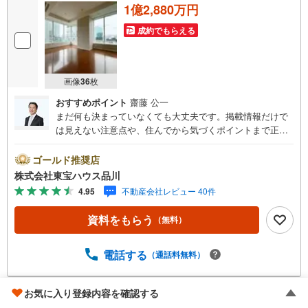
1億2,880万円
成約でもらえる
画像
36
枚
おすすめポイント
齋藤 公一
まだ何も決まっていなくても大丈夫です。掲載情報だけで
は見えない注意点や、住んでから気づくポイントまで正直
にお伝えします。東宝ハウス品川では、良いことも悪いこ
とも包み隠さずお伝えし、「納得して選ぶ」ためのサポー
ゴールド推奨店
トを大切にしています。現地でしか分からないリアルな情
株式会社東宝ハウス品川
報も含めて、一緒に後悔しない住まい探しを進めていきま
4.95
不動産会社レビュー 40件
しょう。まずはお気軽にご相談ください。【Yahoo！ 不動
産キャンペーン対象店舗】当店で物件を成約するとPayPay
資料をもらう
（無料）
ボーナスライトがもらえる「Yahoo！ 不動産 物件ご成約キ
ャンペーン」の対象になります。「資料をもらう」「見学
予約をする」ボタンからお問い合わせください。※必ずYah
電話する
（通話料無料）
oo！ JAPAN IDでログインしてください。※PayPayボーナ
スライトは出金と譲渡はできません。ご案内・詳細な資料
お気に入り登録内容を確認する
のご請求はお気軽にどうぞ♪お電話でのお問い合わせも常
シティハウス横浜