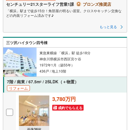
センチュリー21スターライフ営業1課
ブロンズ推奨店
「横浜」駅まで徒歩15分！角部屋の明るい居室。クロスやキッチン交換な
どの内装リフォーム済みです♪
横浜西口で36年。信頼と実績のセンチュリー21スターライフにお任せくだ
もっと見る
さい。
インターネット未公開やセンチュリー21ならではの物件も豊富にご用意し
ております。
三ツ沢ハイタウン四号棟
横浜駅西口より徒歩5分。お車でのご来店も可能です。
「センチュリオン獲得店舗」
東急東横線 「横浜」駅 徒歩18分
全国約970店舗あるセンチュリー21のお店。その中でも、アメリカ本部が
神奈川県横浜市西区宮ケ谷
設ける一定基準を満たした、上位4％しか受賞できない賞。それが「センチ
1972年1月（築55年）
ュリオン」です。 弊社はそのセンチュリオンを2003年から欠かすことなく
受賞し続けております。
436戸 / 地上10階
「住宅ローン相談会」
7階 / 南東 / 67.5m
/ 2SLDK（＋物置）
2
お客様にあった無理のない住宅ローンの試算やご購入の際に実際かかる諸
リフォーム
費用の概算も行っております。人生最大のお買い物になりますので、しっ
かりとした資金計画のアドバイスをさせて頂きます。
3,780万円
当社では来店しなくても物件の見学ができるオンライン内見を実施してい
成約でもらえる
ます。
ご希望のお客様は電話番号からお問い合わせいただき、担当営業にオンラ
イン内見をご希望の旨をお伝えください。
画像
36
枚