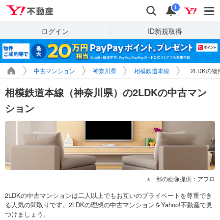
Yahoo!不動産
検索
通知
i
ログイン
ID新規取得
中古マンション
神奈川県
相模鉄道本線
2LDKの
相模鉄道本線（神奈川県）の2LDKの中古マン
ション
一部の画像提供：アフロ
2LDKの中古マンションは二人以上でもお互いのプライベートを尊重でき
る人気の間取りです。2LDKの理想の中古マンションをYahoo!不動産で見
つけましょう。