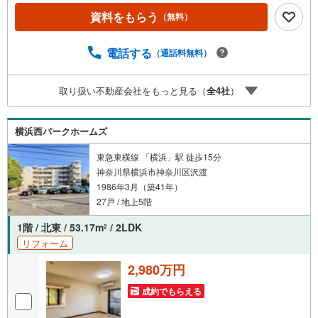
らう」「見学予約をする」ボタンからお問い合わせくださ
資料をもらう
（無料）
い。※必ずYahoo！ JAPAN IDでログインしてください。※P
ayPayポイントは出金と譲渡はできません。たくさんのお
客様からのお言葉に感謝してこれからも楽しく素敵なお家
電話する
（通話料無料）
探しをお約束します。お家探しを始めてみようと思われた
らまずは、お気軽に東宝ハウス溝の口に相談してみません
取り扱い不動産会社をもっと見る（
全
4
社
）
か？何も決まっていなくて大丈夫！まずはお客様の夢をお
聞かせ下さい！未来の「不安」を「安心」に変える「未来
カレンダー」もご来店時に好評です。スタッフ一同いつで
横浜西パークホームズ
もお客様のお問合せをお待ちしております。
東急東横線 「横浜」駅 徒歩15分
神奈川県横浜市神奈川区沢渡
1986年3月（築41年）
27戸 / 地上5階
1階 / 北東 / 53.17m
/ 2LDK
2
リフォーム
2,980万円
成約でもらえる