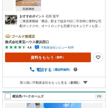
画像
36
枚
おすすめポイント
石田 龍平
〇東急東横線「横浜」駅まで徒歩15分〇不在時に便利な宅
配ボックスや、オートロックも完備でセキュリティも安心
〇新規に交換された水回り、食洗器や浴室乾燥機など設備
充実ーーーーYahoo！ 不動産キャンペーン対象店舗ーーー
ゴールド推奨店
ー当店で物件を成約するとPayPayボーナスライトがもらえ
株式会社東宝ハウス横浜西口
る「Yahoo！ 不動産 物件ご成約キャンペーン」の対象にな
4.8
不動産会社レビュー 42件
ります。「資料をもらう」「見学予約をする」ボタンから
お問い合わせください。※必ずYahoo！ JAPAN IDでログイ
資料をもらう
（無料）
ンしてください。※PayPayボーナスライトは出金と譲渡は
できません。有効期限は付与日から60日です。ーーーーー
ーーーーーーーーーーーーーーーーーーーーー紹介金融機
電話する
（通話料無料）
関/都市銀行利率/年利 0.95％（変動金利）※上記金利は 202
6年8月時点 のものであり、実際の適用金利は融資実行時の
取り扱い不動産会社をもっと見る（
全
3
社
）
ものとなります。金利情勢により表記の返済額と異なる場
合があります。ーーーーーーーーーーーーーーーーーーー
ーーーーーー
横浜西パークホームズ
PR