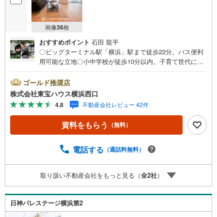
画像
36
枚
おすすめポイント
石田 龍平
〇ビッグターミナル駅「横浜」駅まで徒歩22分。バス便利
用可能な立地〇小中学校が徒歩10分以内。子育て世代に嬉
しい住環境〇フルリノベーション済みですので新生活を快
適にスタートできますーーーーYahoo！ 不動産キャンペー
ゴールド推奨店
ン対象店舗ーーーー当店で物件を成約するとPayPayボーナ
株式会社東宝ハウス横浜西口
スライトがもらえる「Yahoo！ 不動産 物件ご成約キャンペ
4.8
不動産会社レビュー 42件
ーン」の対象になります。「資料をもらう」「見学予約を
する」ボタンからお問い合わせください。※必ずYahoo！ J
資料をもらう
（無料）
APAN IDでログインしてください。※PayPayボーナスライ
トは出金と譲渡はできません。有効期限は付与日から60日
です。ーーーーーーーーーーーーーーーーーーーーーーー
電話する
（通話料無料）
ーーー紹介金融機関/都市銀行利率/年利 0.95％（変動金
利）※上記金利は 2026年8月時点 のものであり、実際の適
取り扱い不動産会社をもっと見る（
全
2
社
）
用金利は融資実行時のものとなります。金利情勢により表
記の返済額と異なる場合があります。ーーーーーーーーー
ーーーーーーーーーーーーーーーー
日神パレステージ横浜第2