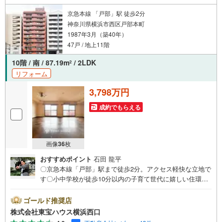
京急本線 「戸部」駅 徒歩2分
神奈川県横浜市西区戸部本町
1987年3月（築40年）
47戸 / 地上11階
10階 / 南 / 87.19m
/ 2LDK
2
リフォーム
3,798万円
成約でもらえる
画像
36
枚
おすすめポイント
石田 龍平
〇京急本線「戸部」駅まで徒歩2分。アクセス軽快な立地で
す〇小中学校が徒歩10分以内の子育て世代に嬉しい住環境
〇両面バルコニーのため明るく、気持ちの良い風が通り抜
けますーーーーYahoo！ 不動産キャンペーン対象店舗ーー
ゴールド推奨店
ーー当店で物件を成約するとPayPayボーナスライトがもら
株式会社東宝ハウス横浜西口
える「Yahoo！ 不動産 物件ご成約キャンペーン」の対象に