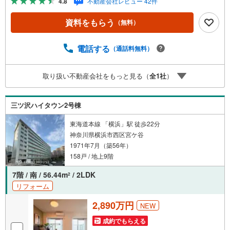
4.8
不動産会社レビュー 42件
なります。「資料をもらう」「見学予約をする」ボタンか
らお問い合わせください。※必ずYahoo！ JAPAN IDでログ
資料をもらう
（無料）
インしてください。※PayPayボーナスライトは出金と譲渡
はできません。有効期限は付与日から60日です。ーーーー
ーーーーーーーーーーーーーーーーーーーーーー紹介金融
電話する
（通話料無料）
機関/都市銀行利率/年利 0.95％（変動金利）※上記金利は 2
026年8月時点 のものであり、実際の適用金利は融資実行時
取り扱い不動産会社をもっと見る（
全
1
社
）
のものとなります。金利情勢により表記の返済額と異なる
場合があります。ーーーーーーーーーーーーーーーーーー
ーーーーーーー
三ツ沢ハイタウン2号棟
東海道本線 「横浜」駅 徒歩22分
神奈川県横浜市西区宮ケ谷
1971年7月（築56年）
158戸 / 地上9階
7階 / 南 / 56.44m
/ 2LDK
2
リフォーム
2,890万円
NEW
成約でもらえる