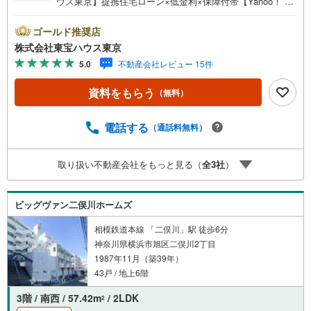
ウス東京】提携住宅ローン×低金利×保障付帯【Yahoo！ 不
動産キャンペーン対象店舗】当店で物件を成約するとPayP
ayボーナスライトがもらえる「Yahoo！ 不動産 物件ご成約
ゴールド推奨店
キャンペーン」の対象になります。「資料をもらう」「見
株式会社東宝ハウス東京
学予約をする」ボタンからお問い合わせください。※必ずY
5.0
不動産会社レビュー 15件
ahoo！ JAPAN IDでログインしてください。※PayPayボー
ナスライトは出金と譲渡はできません。ご案内・詳細な資
資料をもらう
（無料）
料のご請求はお気軽にどうぞ♪お電話でのお問い合わせも
常時受け付けております！お気軽にお問い合わせくださ
い。
電話する
（通話料無料）
取り扱い不動産会社をもっと見る（
全
3
社
）
ビッグヴァン二俣川ホームズ
相模鉄道本線 「二俣川」駅 徒歩6分
神奈川県横浜市旭区二俣川2丁目
1987年11月（築39年）
43戸 / 地上6階
3階 / 南西 / 57.42m
/ 2LDK
2