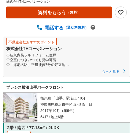
株式会社THコーポレーション
ペ
資料をもらう
ー
（無料）
ジ
に
電話する
（通話料無料）
保
存
不動産会社おすすめポイント
す
株式会社THコーポレーション
る
◇新規内装フルリフォーム住戸
◇空室につきいつでも見学可能
◇「海老名駅」平坦徒歩7分の好立地
◇周辺商業施設多数点在！住環境も良好
もっと見る
◇南向きの10階住戸につき陽当たり良好
【当日見学も相談可】まずは資料だけ、現地待ち合わせのご案内も大歓迎
プレシス横濱山手パークフロント
です♪
▼ 弊社売主・限定物件も多数あり ▼
根岸線 「山手」駅 徒歩10分
・エリア特化の豊富な実績！自社物件も多数取扱あり
神奈川県横浜市中区山元町5丁目
・地域密着の豊富な情報量で住まい探しをサポート！
2017年10月（築9年）
・見学や資料請求はお気軽にどうぞ♪
54戸 / 地上6階
▼ 他社掲載の物件もまとめてご紹介可 ▼
・効率よく複数を比較見学したい方、お任せください！
2階 / 南西 / 77.18m
/ 2LDK
2
・ワンストップで比較検討！資金計画から丁寧に対応します。