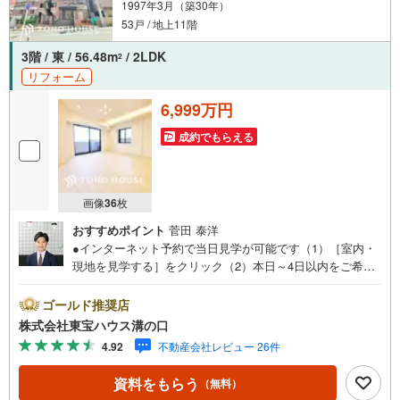
1997年3月（築30年）
53戸 / 地上11階
3階 / 東 / 56.48m
/ 2LDK
2
リフォーム
6,999万円
成約でもらえる
画像
36
枚
おすすめポイント
菅田 泰洋
●インターネット予約で当日見学が可能です（1）［室内・
現地を見学する］をクリック（2）本日～4日以内をご希望
の方は「ご要望・ご質問欄」に希望日時をご記入くださ
い！●10:00～21:00はお電話でのお問い合わせがスムーズで
ゴールド推奨店
す。【Yahoo！ 不動産キャンペーン対象店舗】当店で物件
株式会社東宝ハウス溝の口
を成約するとPayPayポイントがもらえる「Yahoo！不動産
4.92
不動産会社レビュー 26件
物件ご成約キャンペーン」の対象になります。「資料をも
らう」「見学予約をする」ボタンからお問い合わせくださ
資料をもらう
（無料）
い。※必ずYahoo！ JAPAN IDでログインしてください。※P