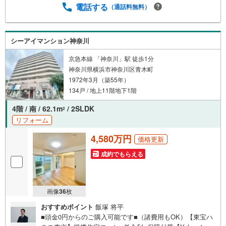
【定年時の住宅ローン残高】【住宅購入者だけが加入でき
電話する
（通話料無料）
る無料の生命保険】【13年間もらえる、国からの特別ボー
ナス】これから多くなる【教育費】住宅を買った後から始
まる【住宅ローン返済】65歳以上から必要になる【老後の
シーアイマンション神奈川
費用負担】住宅探しの【このタイミング】で不安な部分を
明確にしていきませんか？？ --------------
京急本線 「神奈川」駅 徒歩1分
神奈川県横浜市神奈川区青木町
1972年3月（築55年）
134戸 / 地上11階地下1階
4階 / 南 / 62.1m
/ 2SLDK
2
リフォーム
4,580万円
価格更新
成約でもらえる
画像
36
枚
おすすめポイント
飯塚 将平
■頭金0円からのご購入可能です■（諸費用もOK）【東宝ハ