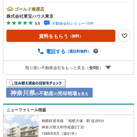
動産キャンペーン対象店舗】当店で物件を成約するとPayP
ayボーナスライトがもらえる「Yahoo！ 不動産 物件ご成約
ゴールド推奨店
キャンペーン」の対象になります。「資料をもらう」「見
株式会社東宝ハウス東京
学予約をする」ボタンからお問い合わせください。※必ずY
5.0
不動産会社レビュー 15件
ahoo！ JAPAN IDでログインしてください。※PayPayボー
ナスライトは出金と譲渡はできません。ご案内・詳細な資
資料をもらう
（無料）
料のご請求はお気軽にどうぞ♪お電話でのお問い合わせも
常時受け付けております！お気軽にお問い合わせくださ
い。
電話する
（通話料無料）
取り扱い不動産会社をもっと見る（
全
5
社
）
神奈川県
不動産
売却相場
の
の
を見る
ニューファミール桜森
相模鉄道本線 「相模大塚」駅 徒歩6分
神奈川県大和市桜森2丁目
1986年8月（築41年）