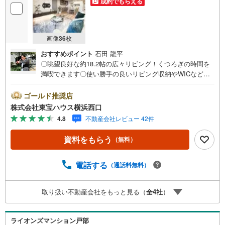
成約でもらえる
画像
36
枚
おすすめポイント
石田 龍平
〇眺望良好な約18.2帖の広々リビング！くつろぎの時間を
満喫できます〇使い勝手の良いリビング収納やWICなど豊
富な収納で快適な暮らしを実現します〇かわいいペットと
の暮らしを叶えられます（細則有り）ーーーーYahoo！ 不
ゴールド推奨店
動産キャンペーン対象店舗ーーーー当店で物件を成約する
株式会社東宝ハウス横浜西口
とPayPayボーナスライトがもらえる「Yahoo！ 不動産 物
4.8
不動産会社レビュー 42件
件ご成約キャンペーン」の対象になります。「資料をもら
う」「見学予約をする」ボタンからお問い合わせくださ
資料をもらう
（無料）
い。※必ずYahoo！ JAPAN IDでログインしてください。※P
ayPayボーナスライトは出金と譲渡はできません。有効期
限は付与日から60日です。ーーーーーーーーーーーーーー
電話する
（通話料無料）
ーーーーーーーーーーーー紹介金融機関/都市銀行利率/年利
0.95％（変動金利）※上記金利は 2026年8月時点 のもので
取り扱い不動産会社をもっと見る（
全
4
社
）
あり、実際の適用金利は融資実行時のものとなります。金
利情勢により表記の返済額と異なる場合があります。ーー
ーーーーーーーーーーーーーーーーーーーーーーー
ライオンズマンション戸部