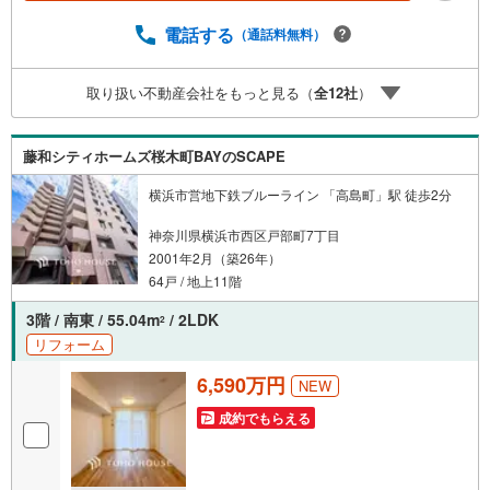
ayPayポイントは出金と譲渡はできません。たくさんのお
客様からのお言葉に感謝してこれからも楽しく素敵なお家
電話する
（通話料無料）
探しをお約束します。お家探しを始めてみようと思われた
らまずは、お気軽に東宝ハウス溝の口に相談してみません
取り扱い不動産会社をもっと見る（
全
12
社
）
か？何も決まっていなくて大丈夫！まずはお客様の夢をお
聞かせ下さい！未来の「不安」を「安心」に変える「未来
カレンダー」もご来店時に好評です。スタッフ一同いつで
藤和シティホームズ桜木町BAYのSCAPE
もお客様のお問合せをお待ちしております。
横浜市営地下鉄ブルーライン 「高島町」駅 徒歩2分
神奈川県横浜市西区戸部町7丁目
2001年2月（築26年）
64戸 / 地上11階
3階 / 南東 / 55.04m
/ 2LDK
2
リフォーム
6,590万円
NEW
成約でもらえる