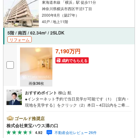
東海道本線 「横浜」駅 徒歩11分
神奈川県横浜市西区平沼1丁目
2000年8月（築27年）
40戸 / 地上11階
5階 / 南西 / 62.34m
/ 2SLDK
2
リフォーム
7,190万円
成約でもらえる
画像
36
枚
おすすめポイント
柳山 航
●インターネット予約で当日見学が可能です（1）［室内・
現地を見学する］をクリック（2）本日～4日以内をご希望
の方は「ご要望・ご質問欄」に希望日時をご記入くださ
い！●10:00～21:00はお電話でのお問い合わせがスムーズで
ゴールド推奨店
す。【Yahoo！ 不動産キャンペーン対象店舗】当店で物件
株式会社東宝ハウス溝の口
を成約するとPayPayポイントがもらえる「Yahoo！不動産
4.92
不動産会社レビュー 26件
物件ご成約キャンペーン」の対象になります。「資料をも