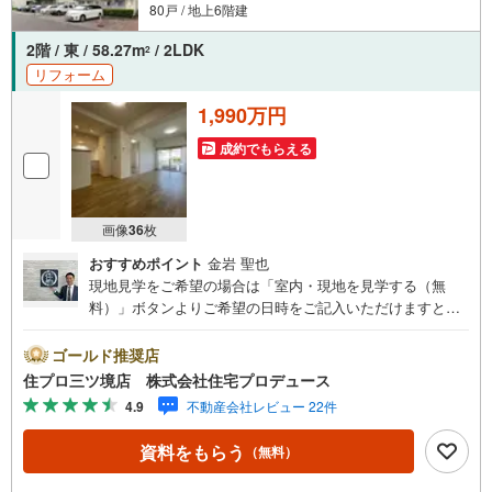
80戸 / 地上6階建
2階 / 東 / 58.27m
/ 2LDK
2
リフォーム
1,990万円
成約でもらえる
画像
36
枚
おすすめポイント
金岩 聖也
現地見学をご希望の場合は「室内・現地を見学する（無
料）」ボタンよりご希望の日時をご記入いただけますとス
ムーズにご案内が可能です。 住プロは大和市・綾瀬市・座
間市エリアに強い！ 住プロは、大和市・綾瀬市・座間市エ
ゴールド推奨店
リアの不動産売買専門会社です！最新物件情報や当社限定
住プロ三ツ境店 株式会社住宅プロデュース
で販売する物件情報も多数ございますので、お気軽にお問
4.9
不動産会社レビュー 22件
合せ下さい！ -------------- 弊社独自の住宅ローン提案システ
ム 弊社ではファイナンシャル専門スタッフによる【丁寧な
資料をもらう
（無料）
資金アドバイス】【ファイナンシャルプラン提案書の作
成】を随時行っております。意外に知らないお客様が多い