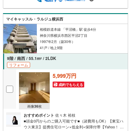
探しをお約束します。お家探しを始めてみようと思われた
らまずは、お気軽に東宝ハウス溝の口に相談してみません
か？何も決まっていなくて大丈夫！まずはお客様の夢をお
マイキャッスル・ラルジュ横浜西
聞かせ下さい！未来の「不安」を「安心」に変える「未来
カレンダー」もご来店時に好評です。スタッフ一同いつで
相模鉄道本線 「平沼橋」駅 徒歩4分
もお客様のお問合せをお待ちしております。
神奈川県横浜市西区平沼2丁目
1997年2月（築30年）
41戸 / 地上9階
9階 / 南西 / 55.1m
/ 2LDK
2
リフォーム
5,999万円
成約でもらえる
画像
36
枚
おすすめポイント
佐々木 裕枝
■頭金0円からのご購入可能です■（諸費用もOK）【東宝ハ
ウス東京】提携住宅ローン×低金利×保障付帯【Yahoo！ 不