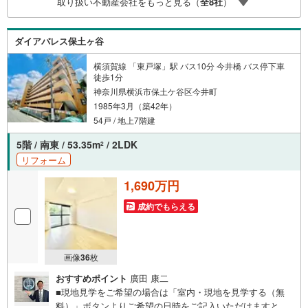
取り扱い不動産会社をもっと見る（
全
8
社
）
用金利は融資実行時のものとなります。金利情勢により表
記の返済額と異なる場合があります。ーーーーーーーーー
ーーーーーーーーーーーーーーーー
ダイアパレス保土ヶ谷
横須賀線 「東戸塚」駅 バス10分 今井橋 バス停下車
徒歩1分
神奈川県横浜市保土ケ谷区今井町
1985年3月（築42年）
54戸 / 地上7階建
5階 / 南東 / 53.35m
/ 2LDK
2
リフォーム
1,690万円
成約でもらえる
画像
36
枚
おすすめポイント
廣田 康二
■現地見学をご希望の場合は「室内・現地を見学する（無
料）」ボタンよりご希望の日時をご記入いただけますとス