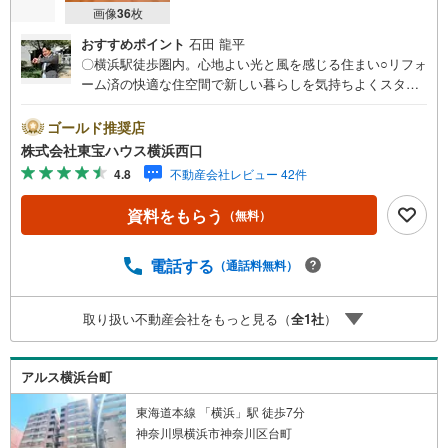
画像
36
枚
おすすめポイント
石田 龍平
〇横浜駅徒歩圏内。心地よい光と風を感じる住まい○リフォ
ーム済の快適な住空間で新しい暮らしを気持ちよくスター
ト○大切なペットと一緒に快適に暮らせます（細則有）ーー
ーーYahoo！ 不動産キャンペーン対象店舗ーーーー当店で
ゴールド推奨店
物件を成約するとPayPayボーナスライトがもらえる「Yah
株式会社東宝ハウス横浜西口
oo！ 不動産 物件ご成約キャンペーン」の対象になりま
4.8
不動産会社レビュー 42件
す。「資料をもらう」「見学予約をする」ボタンからお問
い合わせください。※必ずYahoo！ JAPAN IDでログインし
資料をもらう
（無料）
てください。※PayPayボーナスライトは出金と譲渡はでき
ません。有効期限は付与日から60日です。ーーーーーーー
ーーーーーーーーーーーーーーーーーーー紹介金融機関/都
電話する
（通話料無料）
市銀行利率/年利 0.95％（変動金利）※上記金利は 2026年8
月時点 のものであり、実際の適用金利は融資実行時のもの
取り扱い不動産会社をもっと見る（
全
1
社
）
となります。金利情勢により表記の返済額と異なる場合が
あります。ーーーーーーーーーーーーーーーーーーーーー
ーーーー
アルス横浜台町
東海道本線 「横浜」駅 徒歩7分
神奈川県横浜市神奈川区台町