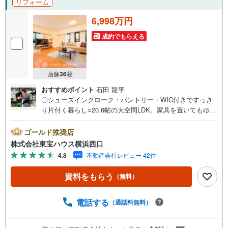
リフォーム
▼ まずは話を聞いてみたい方も歓迎 ▼
6,998万円
・資金計画や住宅ローンのご相談のみでもお気軽に♪
成約でもらえる
▼ しつこい営業はいたしません ▼
・気になること、まずはメールでのお問い合わせでも結構です。
・お気軽にご相談ください！
ーーーーーーーーーーーーーーーーーーーーーーーーーー
画像
36
枚
ご質問、ご見学希望、資料請求など、まずはお気軽にお問い合わせくださ
い♪
おすすめポイント
石田 龍平
〇シューズインクローク・パントリー・WIC付きですっき
り片付く暮らし○20.6帖の大空間LDK。家具を置いてもゆと
りある、贅沢な家族の団らんスペース○かわいいペットと暮
らせるお部屋（細則有り）ーーーーYahoo！ 不動産キャン
ゴールド推奨店
ペーン対象店舗ーーーー当店で物件を成約するとPayPayボ
株式会社東宝ハウス横浜西口
ーナスライトがもらえる「Yahoo！ 不動産 物件ご成約キャ
4.8
不動産会社レビュー 42件
ンペーン」の対象になります。「資料をもらう」「見学予
約をする」ボタンからお問い合わせください。※必ずYaho
資料をもらう
（無料）
o！ JAPAN IDでログインしてください。※PayPayボーナス
ライトは出金と譲渡はできません。有効期限は付与日から6
0日です。ーーーーーーーーーーーーーーーーーーーーーー
電話する
（通話料無料）
ーーーー紹介金融機関/都市銀行利率/年利 0.95％（変動金
利）※上記金利は 2026年8月時点 のものであり、実際の適