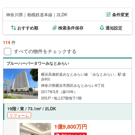
神奈川県｜相模鉄道本線｜2LDK
条件変更
おすすめ順
検索条件保存
通知設定
114
件
すべての物件をチェックする
ブルーハーバータワーみなとみらい
横浜高速鉄道みなとみらい線 「みなとみらい」駅 徒
歩9分
神奈川県横浜市西区みなとみらい6丁目
2017年3月（築10年）
355戸 / 地上27階地下1階
19階 / 東 / 73.1m
/ 2LDK
2
リフォーム
1億9,800万円