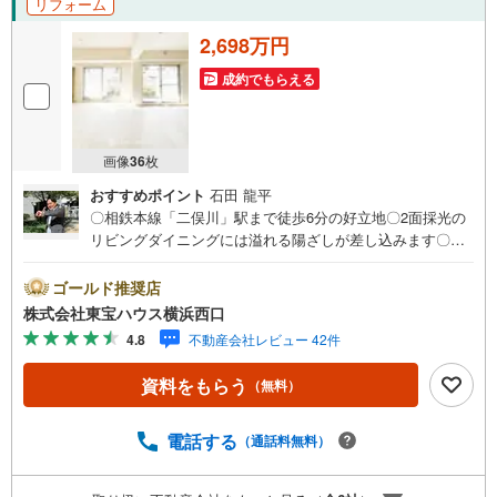
リフォーム
2,698万円
成約でもらえる
画像
36
枚
おすすめポイント
石田 龍平
〇相鉄本線「二俣川」駅まで徒歩6分の好立地〇2面採光の
リビングダイニングには溢れる陽ざしが差し込みます〇リ
フォーム済みですので新生活を快適にスタートできますー
ーーーYahoo！ 不動産キャンペーン対象店舗ーーーー当店
ゴールド推奨店
で物件を成約するとPayPayボーナスライトがもらえる「Y
株式会社東宝ハウス横浜西口
ahoo！ 不動産 物件ご成約キャンペーン」の対象になりま
4.8
不動産会社レビュー 42件
す。「資料をもらう」「見学予約をする」ボタンからお問
い合わせください。※必ずYahoo！ JAPAN IDでログインし
資料をもらう
（無料）
てください。※PayPayボーナスライトは出金と譲渡はでき
ません。有効期限は付与日から60日です。ーーーーーーー
ーーーーーーーーーーーーーーーーーーー紹介金融機関/都
電話する
（通話料無料）
市銀行利率/年利 0.95％（変動金利）※上記金利は 2026年8
月時点 のものであり、実際の適用金利は融資実行時のもの