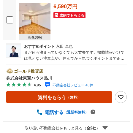
6,590万円
成約でもらえる
画像
36
枚
おすすめポイント
永田 卓也
まだ何も決まっていなくても大丈夫です。掲載情報だけで
は見えない注意点や、住んでから気づくポイントまで正直
にお伝えします。東宝ハウス品川では、良いことも悪いこ
とも包み隠さずお伝えし、「納得して選ぶ」ためのサポー
ゴールド推奨店
トを大切にしています。現地でしか分からないリアルな情
株式会社東宝ハウス品川
報も含めて、一緒に後悔しない住まい探しを進めていきま
4.95
不動産会社レビュー 40件
しょう。まずはお気軽にご相談ください。【Yahoo！ 不動
産キャンペーン対象店舗】当店で物件を成約するとPayPay
資料をもらう
（無料）
ボーナスライトがもらえる「Yahoo！ 不動産 物件ご成約キ
ャンペーン」の対象になります。「資料をもらう」「見学
予約をする」ボタンからお問い合わせください。※必ずYah
電話する
（通話料無料）
oo！ JAPAN IDでログインしてください。※PayPayボーナ
スライトは出金と譲渡はできません。ご案内・詳細な資料
取り扱い不動産会社をもっと見る（
全
2
社
）
のご請求はお気軽にどうぞ♪お電話でのお問い合わせも常