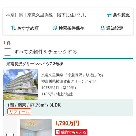
神奈川県｜京急久里浜線｜階下に住戸なし
条件変更
おすすめ順
検索条件保存
通知設定
1
件
すべての物件をチェックする
湘南長沢グリーンハイツ7-3号棟
京急久里浜線 「京急長沢」駅 徒歩9分
神奈川県横須賀市グリーンハイツ
1978年2月（築49年）
1185戸 / 地上5階建
1階 / 南東 / 67.73m
/ 3LDK
2
リフォーム
1,790万円
成約でもらえる