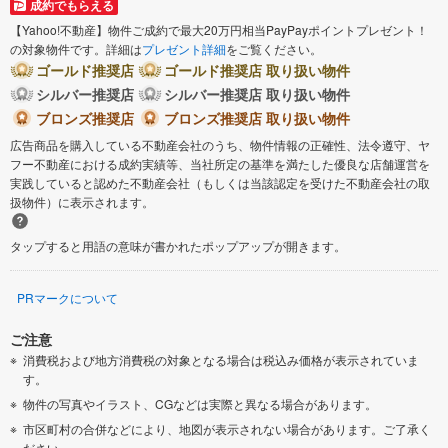
成約でもらえる
座間市
綾瀬市
【Yahoo!不動産】物件ご成約で最大20万円相当PayPayポイントプレゼント！
の対象物件です。詳細は
プレゼント詳細
をご覧ください。
三浦郡葉山町
足柄下郡箱根町
ゴールド推奨店
ゴールド推奨店 取り扱い物件
シルバー推奨店
シルバー推奨店 取り扱い物件
足柄下郡真鶴町
足柄下郡湯河原町
ブロンズ推奨店
ブロンズ推奨店 取り扱い物件
広告商品を購入している不動産会社のうち、物件情報の正確性、法令遵守、ヤ
フー不動産における成約実績等、当社所定の基準を満たした優良な店舗運営を
実践していると認めた不動産会社（もしくは当該認定を受けた不動産会社の取
扱物件）に表示されます。
タップすると用語の意味が書かれたポップアップが開きます。
PRマークについて
ご注意
消費税および地方消費税の対象となる場合は税込み価格が表示されていま
す。
物件の写真やイラスト、CGなどは実際と異なる場合があります。
市区町村の合併などにより、地図が表示されない場合があります。ご了承く
ださい。