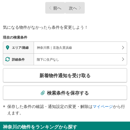
前へ
次へ
気になる物件がなかったら
条件を変更しよう！
現在の検索条件
神奈川県｜京急久里浜線
エリア/路線
階下に住戸なし
詳細条件
こ
新着物件通知を受け取る
の
検
索
検索条件を保存する
条
件
保存した条件の確認・通知設定の変更・解除は
マイページ
から行
で
えます。
通
知
神奈川の物件をランキングから探す
を