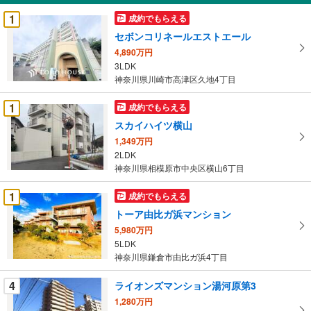
受
1
成約でもらえる
け
セボンコリネールエストエール
取
4,890万円
る
3LDK
・
神奈川県川崎市高津区久地4丁目
条
件
1
成約でもらえる
を
スカイハイツ横山
マ
1,349万円
イ
2LDK
ペ
神奈川県相模原市中央区横山6丁目
ー
ジ
1
成約でもらえる
に
トーア由比ガ浜マンション
保
5,980万円
存
5LDK
す
神奈川県鎌倉市由比ガ浜4丁目
る
4
ライオンズマンション湯河原第3
1,280万円