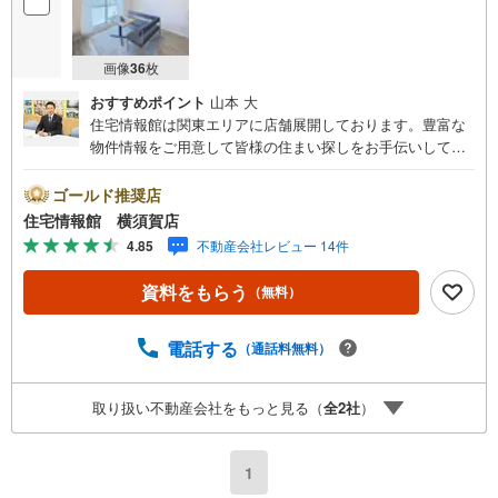
画像
36
枚
おすすめポイント
山本 大
住宅情報館は関東エリアに店舗展開しております。豊富な
物件情報をご用意して皆様の住まい探しをお手伝いしてお
ります。まずは最寄りの住宅情報館にお気軽にご相談くだ
さい。住宅ローン相談会も同時開催中無理のない住宅ロー
ゴールド推奨店
ンの試算やご購入の際にかかる諸費用の概算も行っており
住宅情報館 横須賀店
ます。しっかりとした資金計画のアドバイスをさせて頂き
4.85
不動産会社レビュー 14件
ますので、お気軽にご相談ください。
資料をもらう
（無料）
電話する
（通話料無料）
取り扱い不動産会社をもっと見る（
全
2
社
）
1