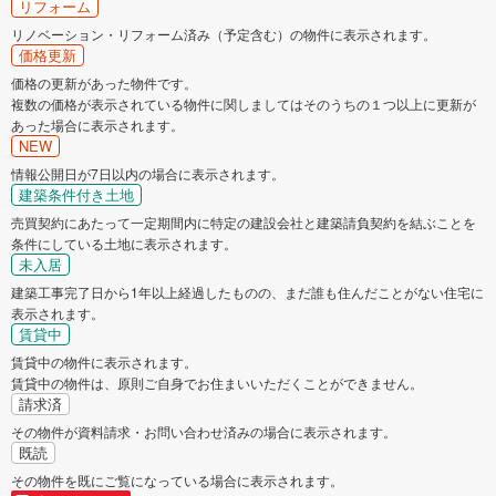
青葉区
都筑区
リフォーム
リノベーション・リフォーム済み（予定含む）の物件に表示されます。
相模原市
価格更新
価格の更新があった物件です。
複数の価格が表示されている物件に関しましてはそのうちの１つ以上に更新が
緑区
中央区
あった場合に表示されます。
NEW
南区
情報公開日が7日以内の場合に表示されます。
建築条件付き土地
神奈川県のそのほかの地域
売買契約にあたって一定期間内に特定の建設会社と建築請負契約を結ぶことを
条件にしている土地に表示されます。
未入居
横須賀市
平塚市
建築工事完了日から1年以上経過したものの、まだ誰も住んだことがない住宅に
表示されます。
鎌倉市
藤沢市
賃貸中
賃貸中の物件に表示されます。
賃貸中の物件は、原則ご自身でお住まいいただくことができません。
小田原市
茅ヶ崎市
請求済
その物件が資料請求・お問い合わせ済みの場合に表示されます。
逗子市
大和市
既読
その物件を既にご覧になっている場合に表示されます。