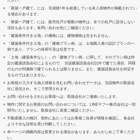
「新築一戸建て」には、完成後1年を経過している未入居物件が掲載されてい
る場合があります。
「新築一戸建て」には、販売住戸が複数の物件は、全ての住戸に該当しない
項目もあります。各問い合わせ先にご確認ください。
「建築条件付き土地」の価格には、建物価格は含まれません。
「建築条件付き土地」の「建物プラン例」は、土地購入者の設計プランの一
例であり、プランの採用可否は任意です。
「土地（建築条件なし）」の「建物プラン例」に関して、そのプラン例は特
定の建築請負会社によるもので、 当該建築請負会社以外で建てた場合、同様
のものが同価格で建てられるとは限りません。また、建築請負会社を特定す
るものではありません。
お客様が入力する個人情報を含むお問い合わせデータは、当該物件の取扱会
社に送信され、そこで管理されます。
お問い合わせをされたお客様へは、取扱会社がご連絡いたします。
物件に関するお客様のお問い合わせについては、LINEヤフー株式会社は一切
関与いたしません。取扱会社に直接ご確認ください。
不動産購入の検討、契約にあたってはお客様ご自身が情報を確認し、各会社
より十分な説明を受け判断してください。
本ページの掲載内容は変更される場合があります。あらかじめご了承くださ
い。