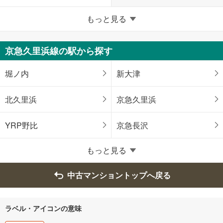
横浜市
もっと見る
鶴見区
神奈川区
京急久里浜線の駅から探す
西区
中区
堀ノ内
新大津
南区
磯子区
北久里浜
京急久里浜
金沢区
港北区
YRP野比
京急長沢
戸塚区
旭区
もっと見る
緑区
瀬谷区
中古マンショントップへ戻る
栄区
泉区
ラベル・アイコンの意味