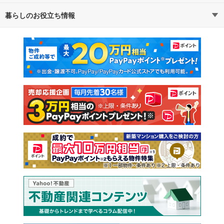
暮らしのお役立ち情報
不動産・住宅
賃貸住宅
通勤・通学時間から探す
地図から探す
マンションカタログ
教えて！住まいの先生
新築マンション
中古マンション
新築一戸建て
中古一戸建て
注文住宅
土地
売却査定