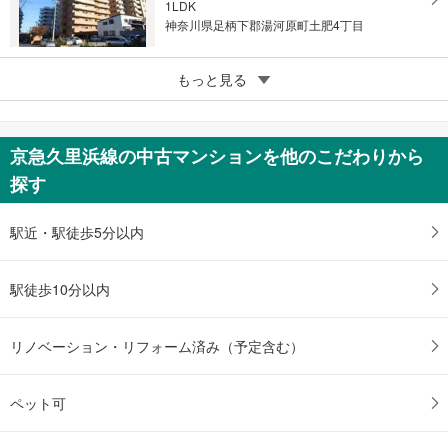
1LDK
神奈川県足柄下郡湯河原町土肥4丁目
4
もっと見る
成約でもらえる
星和平塚宝町ハイツ
1,980万円
1LDK＋S
京急久里浜線の中古マンションを他のこだわりから
神奈川県平塚市宝町
探す
駅近・駅徒歩5分以内
駅徒歩10分以内
リノベーション・リフォーム済み（予定含む）
ペット可