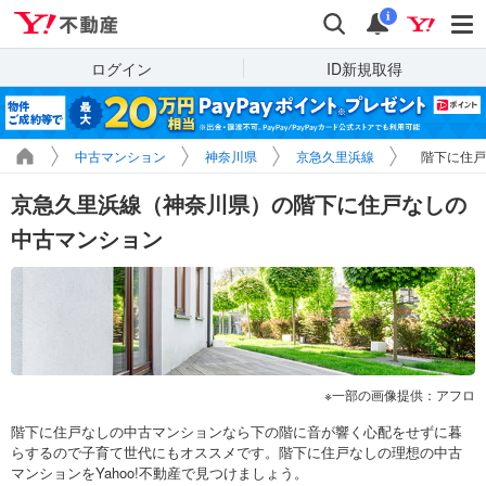
Yahoo!不動産
検索
通知
i
ログイン
ID新規取得
中古マンション
神奈川県
京急久里浜線
階下に住戸
京急久里浜線（神奈川県）の階下に住戸なしの
中古マンション
一部の画像提供：アフロ
階下に住戸なしの中古マンションなら下の階に音が響く心配をせずに暮
らするので子育て世代にもオススメです。階下に住戸なしの理想の中古
マンションをYahoo!不動産で見つけましょう。