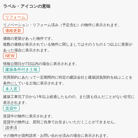
ラベル・アイコンの意味
栄区
泉区
リフォーム
リノベーション・リフォーム済み（予定含む）の物件に表示されます。
価格更新
青葉区
都筑区
価格の更新があった物件です。
複数の価格が表示されている物件に関しましてはそのうちの１つ以上に更新が
相模原市
あった場合に表示されます。
NEW
緑区
中央区
情報公開日が7日以内の場合に表示されます。
建築条件付き土地
南区
売買契約にあたって一定期間内に特定の建設会社と建築請負契約を結ぶことを
条件にしている土地に表示されます。
未入居
神奈川県のそのほかの地域
建築工事完了日から1年以上経過したものの、まだ誰も住んだことがない住宅に
表示されます。
横須賀市
平塚市
賃貸中
賃貸中の物件に表示されます。
賃貸中の物件は、原則ご自身でお住まいいただくことができません。
鎌倉市
藤沢市
請求済
その物件が資料請求・お問い合わせ済みの場合に表示されます。