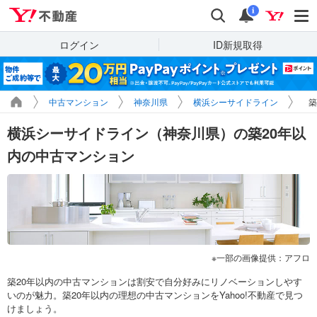
Yahoo!不動産
検索
通知
i
ログイン
ID新規取得
中古マンション
神奈川県
横浜シーサイドライン
築
横浜シーサイドライン（神奈川県）の築20年以
内の中古マンション
一部の画像提供：アフロ
築20年以内の中古マンションは割安で自分好みにリノベーションしやす
いのが魅力。築20年以内の理想の中古マンションをYahoo!不動産で見つ
けましょう。