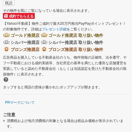
小田原市
茅ヶ崎市
既読
その物件を既にご覧になっている場合に表示されます。
成約でもらえる
逗子市
三浦市
【Yahoo!不動産】物件ご成約で最大20万円相当PayPayポイントプレゼント！
の対象物件です。詳細は
プレゼント詳細
をご覧ください。
秦野市
厚木市
ゴールド推奨店
ゴールド推奨店 取り扱い物件
シルバー推奨店
シルバー推奨店 取り扱い物件
大和市
伊勢原市
ブロンズ推奨店
ブロンズ推奨店 取り扱い物件
広告商品を購入している不動産会社のうち、物件情報の正確性、法令遵守、ヤ
海老名市
座間市
フー不動産における成約実績等、当社所定の基準を満たした優良な店舗運営を
実践していると認めた不動産会社（もしくは当該認定を受けた不動産会社の取
扱物件）に表示されます。
綾瀬市
三浦郡葉山町
タップすると用語の意味が書かれたポップアップが開きます。
高座郡寒川町
中郡大磯町
PRマークについて
中郡二宮町
足柄上郡山北町
ご注意
消費税および地方消費税の対象となる場合は税込み価格が表示されていま
足柄上郡開成町
足柄下郡箱根町
す。