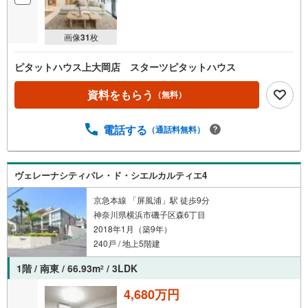
画像
31
枚
ピタットハウス上大岡店 スターツピタットハウス
資料をもらう
（無料）
電話する
（通話料無料）
ヴェレーナシティパレ・ド・シエルカルティエ4
京急本線 「屏風浦」駅 徒歩9分
神奈川県横浜市磯子区森6丁目
2018年1月（築9年）
240戸 / 地上5階建
1階 / 南東 / 66.93m
/ 3LDK
2
4,680万円