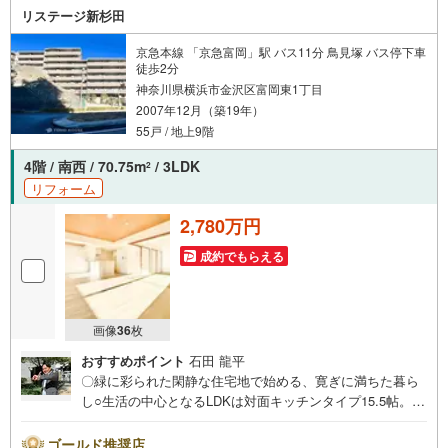
リステージ新杉田
京急本線 「京急富岡」駅 バス11分 鳥見塚 バス停下車
徒歩2分
神奈川県横浜市金沢区富岡東1丁目
2007年12月（築19年）
55戸 / 地上9階
4階 / 南西 / 70.75m
/ 3LDK
2
リフォーム
2,780万円
成約でもらえる
画像
36
枚
おすすめポイント
石田 龍平
〇緑に彩られた閑静な住宅地で始める、寛ぎに満ちた暮ら
し○生活の中心となるLDKは対面キッチンタイプ15.5帖。家
族でゆったりくつろげます○大切なペットと一緒に快適に暮
らせます（細則有）ーーーーYahoo！ 不動産キャンペーン
ゴールド推奨店