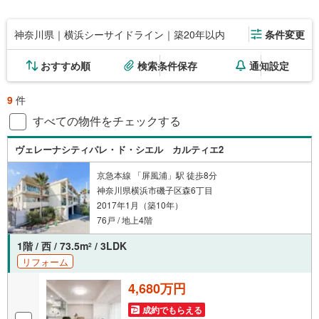
神奈川県｜横浜シーサイドライン｜築20年以内
条件変更
おすすめ順
検索条件保存
通知設定
9
件
すべての物件をチェックする
ヴェレーナシティパレ・ド・シエル カルティエ2
京急本線 「屏風浦」駅 徒歩8分
神奈川県横浜市磯子区森6丁目
2017年1月（築10年）
76戸 / 地上4階
1階 / 西 / 73.5m
/ 3LDK
2
リフォーム
4,680万円
成約でもらえる