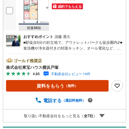
成約でもらえる
画像
36
枚
おすすめポイント
須藤 善久
■駅徒歩5分の好立地で、アウトレットパークも徒歩圏内♪■
食洗機や浄水器付きの対面キッチン、オール電化など、毎
日の家事を優しくサポートする設備が大変充実♪■全室フロ
ーリング仕様の明るい3LDKで、バルコニーに面した開放的
ゴールド推奨店
なLDKは15帖超の広さです！■1住戸1区画の専用駐車場が
株式会社東宝ハウス横浜戸塚
確保されており、大好きなペットと一緒にのびのびと快適
4.85
不動産会社レビュー 14件
に過ごせます！＝＝＝＝＝＝＝＝＝＝＝＝＝＝＝＝＝＝＝
＝【東宝ハウス横浜戸塚】提携銀行 じぶん銀行利用可 *が
資料をもらう
（無料）
ん100％保証団信＋全疾病保障付き＝＝＝＝＝＝＝＝＝＝＝
＝＝＝＝＝＝＝＝＝○現地見学会（事前に必ずお問い合わせ
ください）毎日、ご見学・ご相談が可能です。9:00～21:00
電話する
（通話料無料）
まで。ご自宅へお迎え、最寄駅でお待ち合わせ、弊社への
ご来社等ご相談下さい。○FPによるライフプランのシミュ
取り扱い不動産会社をもっと見る（
全
7
社
）
レーションライフプランにあった資金計画や、住宅ローン
のご相談など。○キッズスペースもご用意しております○お
車の無料提携駐車場がございます詳しくは営業スタッフよ