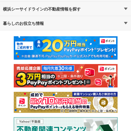
横浜シーサイドラインの不動産情報を探す
路線・駅から探す
地域から探す
暮らしのお役立ち情報
不動産・住宅
賃貸住宅
通勤・通学時間から探す
地図から探す
マンションカタログ
教えて！住まいの先生
新築マンション
中古マンション
新築一戸建て
中古一戸建て
注文住宅
土地
売却査定