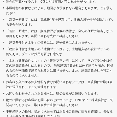
物件の写真やイラスト、CGなどは実際と異なる場合があります。
足柄下郡真鶴町
足柄下郡湯河原町
市区町村の合併などにより、地図が表示されない場合があります。ご了承く
ださい。
「新築一戸建て」には、完成後1年を経過している未入居物件が掲載されてい
る場合があります。
「新築一戸建て」には、販売住戸が複数の物件は、全ての住戸に該当しない
項目もあります。各問い合わせ先にご確認ください。
「建築条件付き土地」の価格には、建物価格は含まれません。
「建築条件付き土地」の「建物プラン例」は、土地購入者の設計プランの一
例であり、プランの採用可否は任意です。
「土地（建築条件なし）」の「建物プラン例」に関して、そのプラン例は特
定の建築請負会社によるもので、 当該建築請負会社以外で建てた場合、同様
のものが同価格で建てられるとは限りません。また、建築請負会社を特定す
るものではありません。
お客様が入力する個人情報を含むお問い合わせデータは、当該物件の取扱会
社に送信され、そこで管理されます。
お問い合わせをされたお客様へは、取扱会社がご連絡いたします。
物件に関するお客様のお問い合わせについては、LINEヤフー株式会社は一切
関与いたしません。取扱会社に直接ご確認ください。
不動産購入の検討、契約にあたってはお客様ご自身が情報を確認し、各会社
より十分な説明を受け判断してください。