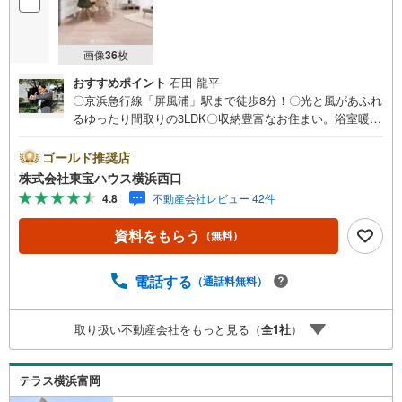
画像
36
枚
おすすめポイント
石田 龍平
〇京浜急行線「屏風浦」駅まで徒歩8分！〇光と風があふれ
るゆったり間取りの3LDK〇収納豊富なお住まい。浴室暖房
乾燥機、食洗機などあると嬉しい設備も充実ーーーーYaho
o！ 不動産キャンペーン対象店舗ーーーー当店で物件を成
ゴールド推奨店
約するとPayPayボーナスライトがもらえる「Yahoo！ 不動
株式会社東宝ハウス横浜西口
産 物件ご成約キャンペーン」の対象になります。「資料を
4.8
不動産会社レビュー 42件
もらう」「見学予約をする」ボタンからお問い合わせくだ
さい。※必ずYahoo！ JAPAN IDでログインしてください。
資料をもらう
（無料）
※PayPayボーナスライトは出金と譲渡はできません。有効
期限は付与日から60日です。ーーーーーーーーーーーーー
ーーーーーーーーーーーーー紹介金融機関/都市銀行利率/年
電話する
（通話料無料）
利 0.95％（変動金利）※上記金利は 2026年8月時点 のもの
であり、実際の適用金利は融資実行時のものとなります。
取り扱い不動産会社をもっと見る（
全
1
社
）
金利情勢により表記の返済額と異なる場合があります。ー
ーーーーーーーーーーーーーーーーーーーーーーーー
テラス横浜富岡