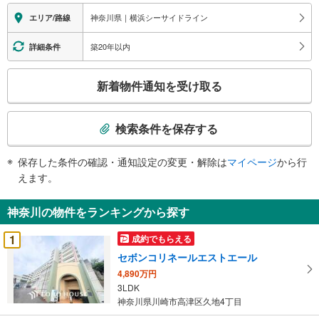
神奈川県｜横浜シーサイドライン
エリア/路線
築20年以内
詳細条件
こ
新着物件通知を受け取る
の
検
索
検索条件を保存する
条
件
保存した条件の確認・通知設定の変更・解除は
マイページ
から行
で
えます。
通
知
神奈川の物件をランキングから探す
を
受
1
成約でもらえる
け
セボンコリネールエストエール
取
4,890万円
る
3LDK
・
神奈川県川崎市高津区久地4丁目
条