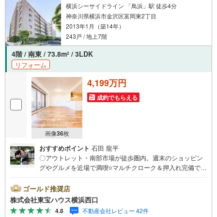
横浜シーサイドライン 「鳥浜」駅 徒歩4分
神奈川県横浜市金沢区富岡東2丁目
2013年1月（築14年）
243戸 / 地上7階
4階 / 南東 / 73.8m
/ 3LDK
2
リフォーム
4,199万円
成約でもらえる
画像
36
枚
おすすめポイント
石田 龍平
〇アウトレット・南部市場が徒歩圏内。週末のショッピン
グやグルメを近場で満喫○マルチクローク＆押入れ完備で、
お部屋をすっきり広く使える間取り○かわいいペットに癒さ
れながらゆったり暮らせるお部屋です（細則有り）ーーー
ゴールド推奨店
ーYahoo！ 不動産キャンペーン対象店舗ーーーー当店で物
株式会社東宝ハウス横浜西口
件を成約するとPayPayボーナスライトがもらえる「Yaho
4.8
不動産会社レビュー 42件
o！ 不動産 物件ご成約キャンペーン」の対象になります。