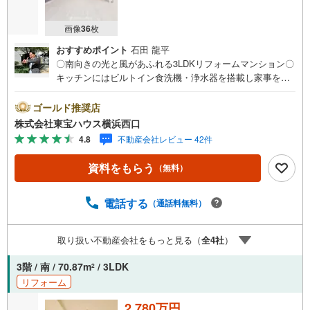
画像
36
枚
おすすめポイント
石田 龍平
〇南向きの光と風があふれる3LDKリフォームマンション〇
キッチンにはビルトイン食洗機・浄水器を搭載し家事を快
適にサポート〇かわいいペットとの暮らしを叶えられます
（細則有り）ーーーーYahoo！ 不動産キャンペーン対象店
ゴールド推奨店
舗ーーーー当店で物件を成約するとPayPayボーナスライト
株式会社東宝ハウス横浜西口
がもらえる「Yahoo！ 不動産 物件ご成約キャンペーン」の
4.8
不動産会社レビュー 42件
対象になります。「資料をもらう」「見学予約をする」ボ
タンからお問い合わせください。※必ずYahoo！ JAPAN ID
資料をもらう
（無料）
でログインしてください。※PayPayボーナスライトは出金
と譲渡はできません。有効期限は付与日から60日です。ー
ーーーーーーーーーーーーーーーーーーーーーーーーー紹
電話する
（通話料無料）
介金融機関/都市銀行利率/年利 0.95％（変動金利）※上記金
利は 2026年8月時点 のものであり、実際の適用金利は融資
取り扱い不動産会社をもっと見る（
全
4
社
）
実行時のものとなります。金利情勢により表記の返済額と
異なる場合があります。ーーーーーーーーーーーーーーー
3階 / 南 / 70.87m
/ 3LDK
2
ーーーーーーーーーー
リフォーム
2,780万円