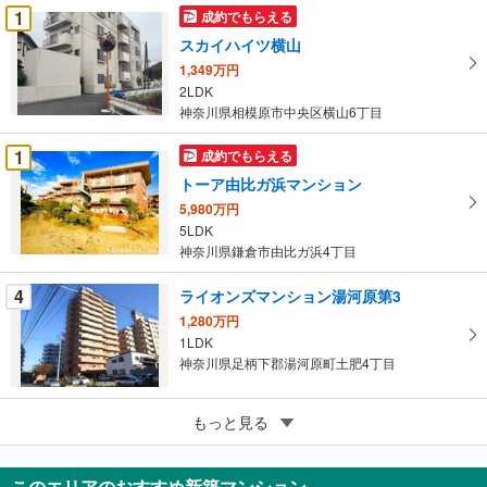
件
1
成約でもらえる
を
スカイハイツ横山
マ
1,349万円
イ
2LDK
ペ
神奈川県相模原市中央区横山6丁目
ー
ジ
1
成約でもらえる
に
トーア由比ガ浜マンション
保
5,980万円
存
5LDK
す
神奈川県鎌倉市由比ガ浜4丁目
る
4
ライオンズマンション湯河原第3
1,280万円
1LDK
神奈川県足柄下郡湯河原町土肥4丁目
4
もっと見る
成約でもらえる
星和平塚宝町ハイツ
1,980万円
このエリアのおすすめ新築マンション