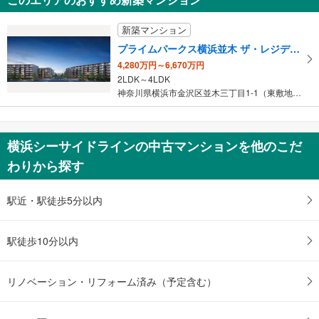
1LDK＋S
神奈川県平塚市宝町
新築マンション
プライムパークス横浜並木 ザ・レジデンス
4,280万円～6,670万円
2LDK～4LDK
神奈川県横浜市金沢区並木三丁目1-1（東敷地）、2-1他（西敷地…
横浜シーサイドラインの中古マンションを他のこだ
わりから探す
駅近・駅徒歩5分以内
駅徒歩10分以内
リノベーション・リフォーム済み（予定含む）