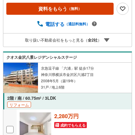
「資料をもらう」「見学予約をする」ボタンからお問い合
資料をもらう
（無料）
わせください。※必ずYahoo！ JAPAN IDでログインしてく
ださい。※PayPayボーナスライトは出金と譲渡はできませ
ん。有効期限は付与日から60日です。ーーーーーーーーー
電話する
（通話料無料）
ーーーーーーーーーーーーーーーーー紹介金融機関/都市銀
行利率/年利 0.95％（変動金利）※上記金利は 2026年8月時
取り扱い不動産会社をもっと見る（
全
2
社
）
点 のものであり、実際の適用金利は融資実行時のものとな
ります。金利情勢により表記の返済額と異なる場合があり
ます。ーーーーーーーーーーーーーーーーーーーーーーー
クオス金沢八景レジデンシャルステージ
ー
京急逗子線 「六浦」駅 徒歩17分
神奈川県横浜市金沢区六浦2丁目
2008年5月（築19年）
31戸 / 地上6階
2階 / 南 / 60.75m
/ 3LDK
2
リフォーム
2,280万円
成約でもらえる