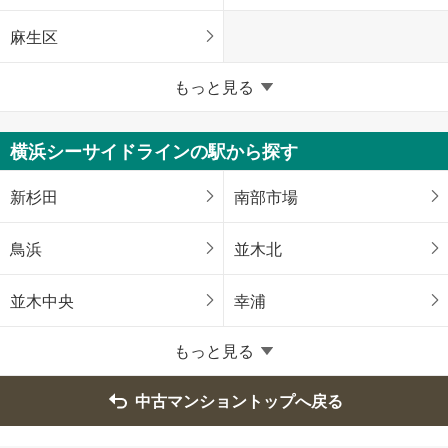
麻生区
横浜市
もっと見る
鶴見区
神奈川区
横浜シーサイドラインの駅から探す
西区
中区
新杉田
南部市場
南区
保土ケ谷区
鳥浜
並木北
磯子区
金沢区
並木中央
幸浦
港北区
戸塚区
もっと見る
港南区
旭区
中古マンショントップへ戻る
緑区
瀬谷区