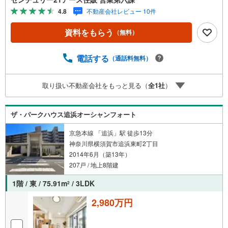
でも、アメリカ本部が設ける一定基準を満たした、上位4％
4.8
不動産会社レビュー 10件
しか受賞できない賞。それが「センチュリオン」です。弊
社はそのセンチュリオンを2002年から欠かすことなく取り
資料をもらう
（無料）
続けております。◆住宅ローン相談会◆お客様にあった無
理のない住宅ローンの試算やご購入の際に実際かかる諸費
用の概算も行っております。人生最大のお買い物になりま
電話する
（通話料無料）
すので、しっかりとした資金計画のアドバイスをさせて頂
きます。◆優遇金利にこだわる◆大きな金額を長期間で返
取り扱い不動産会社をもっと見る（
全
1
社
）
済する住宅ローンは優遇金利が0.1％変わるだけで、支払い
総額に大きな変化が生じます。取引の多い弊社は金融機関
の特色、傾向、トレンドを熟知しておりますので、お客様
ザ・パークハウス追浜オーシャンフォート
のニーズにあった金融機関をご紹介させて頂きます。
京急本線 「追浜」駅 徒歩13分
神奈川県横須賀市追浜東町2丁目
2014年6月（築13年）
207戸 / 地上8階建
1階 / 東 / 75.91m
/ 3LDK
2
2,980万円