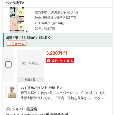
パテラ磯子2
りお伝えさせて頂きます。なんでもお気軽にお申し付けく
ださいませ。
京急本線 「屏風浦」駅 徒歩7分
神奈川県横浜市磯子区森3丁目
2011年8月（築16年）
26戸 / 地上7階
3階 / 東 / 53.55m
/ 1SLDK
2
リフォーム
3,280万円
成約でもらえる
画像
1
枚
おすすめポイント
神崎 勇人
最寄り駅から徒歩7分。スーパーやコンビニが近くにあり、
生活利便性良好です。「室内・現地を見学する」ボタンよ
りご予約いただくとご見学がスムーズになります。【セン
チュリー21アース住販のポイント】◆センチュリオン獲得
シルバー推奨店
店舗◆全国約970店舗あるセンチュリー21のお店。その中
センチュリー21アース住販 営業第六課