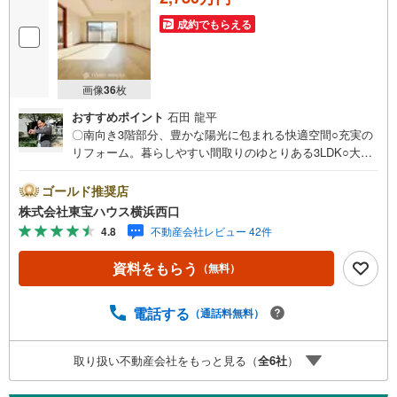
成約でもらえる
画像
36
枚
おすすめポイント
石田 龍平
〇南向き3階部分、豊かな陽光に包まれる快適空間○充実の
リフォーム。暮らしやすい間取りのゆとりある3LDK○大切
なペットと一緒に快適に暮らせます（細則有ーーーーYaho
o！ 不動産キャンペーン対象店舗ーーーー当店で物件を成
ゴールド推奨店
約するとPayPayボーナスライトがもらえる「Yahoo！ 不動
株式会社東宝ハウス横浜西口
産 物件ご成約キャンペーン」の対象になります。「資料を
4.8
不動産会社レビュー 42件
もらう」「見学予約をする」ボタンからお問い合わせくだ
さい。※必ずYahoo！ JAPAN IDでログインしてください。
資料をもらう
（無料）
※PayPayボーナスライトは出金と譲渡はできません。有効
期限は付与日から60日です。ーーーーーーーーーーーーー
ーーーーーーーーーーーーー紹介金融機関/都市銀行利率/年
電話する
（通話料無料）
利 0.95％（変動金利）※上記金利は 2026年8月時点 のもの
であり、実際の適用金利は融資実行時のものとなります。
取り扱い不動産会社をもっと見る（
全
6
社
）
金利情勢により表記の返済額と異なる場合があります。ー
ーーーーーーーーーーーーーーーーーーーーーーーー