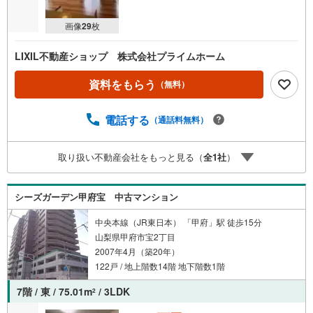
画像
29
枚
LIXIL不動産ショップ 株式会社プライムホーム
資料をもらう
（無料）
電話する
（通話料無料）
取り扱い不動産会社をもっと見る（
全
1
社
）
シーズガーデン甲府宝 中古マンション
中央本線（JR東日本） 「甲府」駅 徒歩15分
山梨県甲府市宝2丁目
2007年4月（築20年）
122戸 / 地上階数14階 地下階数1階
7階 / 東 / 75.01m
/ 3LDK
2