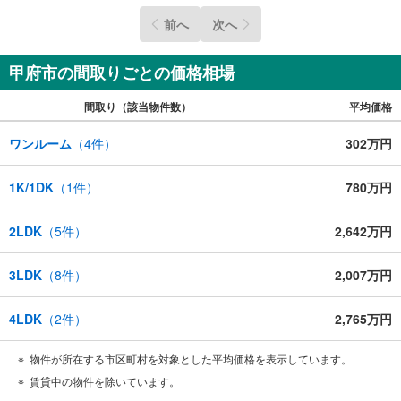
前へ
次へ
甲府市の間取りごとの価格相場
間取り（該当物件数）
平均価格
ワンルーム
（
4
件）
302万円
1K/1DK
（
1
件）
780万円
2LDK
（
5
件）
2,642万円
3LDK
（
8
件）
2,007万円
4LDK
（
2
件）
2,765万円
物件が所在する市区町村を対象とした平均価格を表示しています。
賃貸中の物件を除いています。