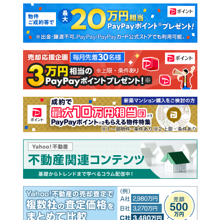
マンションカタログ
教えて！住まいの先生
新築マンション
中古マンション
新築一戸建て
中古一戸建て
注文住宅
土地
売却査定