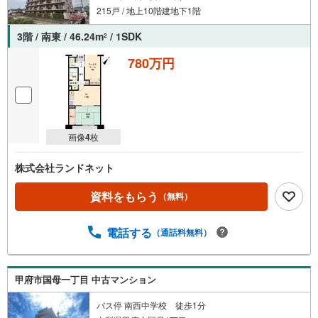
215戸 / 地上10階建地下1階
3階 / 南東 / 46.24m
/ 1SDK
2
780万円
画像
4
枚
株式会社ランドネット
資料をもらう
（無料）
電話する
（通話料無料）
甲府市国母一丁目 中古マンション
バス停 南西中学校 徒歩1分