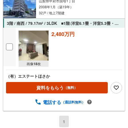
山梨県甲府市国母1丁目
2008年1月（築19年）
32戸 / 地上7階建
3階 / 南西 / 79.17m
/ 3LDK ■1階:洋室6.1畳・洋室5.3畳・和室5畳・LD17.5畳・K3.9畳
2
2,480万円
画像
18
枚
（有）エステートほさか
資料をもらう
（無料）
電話する
（通話料無料）
1