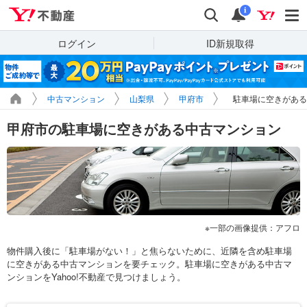
Yahoo!不動産
検索
通知
i
ログイン
ID新規取得
中古マンション
山梨県
甲府市
駐車場に空きがある
甲府市の駐車場に空きがある中古マンション
一部の画像提供：アフロ
物件購入後に「駐車場がない！」と焦らないために、近隣を含め駐車場
に空きがある中古マンションを要チェック。駐車場に空きがある中古マ
ンションをYahoo!不動産で見つけましょう。