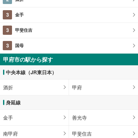
3
金手
3
甲斐住吉
3
国母
甲府市の駅から探す
中央本線（JR東日本）
酒折
甲府
身延線
金手
善光寺
南甲府
甲斐住吉