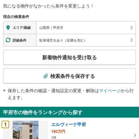
気になる物件がなかったら
条件を変更しよう！
現在の検索条件
山梨県｜甲府市
エリア/路線
駐車場空きあり（近隣を含む）
詳細条件
こ
新着物件通知を受け取る
の
検
索
検索条件を保存する
条
件
保存した条件の確認・通知設定の変更・解除は
マイページ
から行
で
えます。
通
知
甲府市の物件をランキングから探す
を
受
1
エルヴィーナ甲府
け
180万円
取
1R