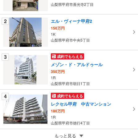
る
山梨県甲府市善光寺2丁目
・
条
2
エル・ヴィーナ甲府2
件
150万円
を
1K
マ
山梨県甲府市中央5丁目
イ
ペ
3
成約でもらえる
ー
ジ
メゾン・ド・アルドゥール
に
350万円
保
1R
山梨県甲府市朝日1丁目
存
す
4
成約でもらえる
る
レクセル甲府 中古マンション
180万円
1R
山梨県甲府市徳行4丁目
5
もっと見る
成約でもらえる