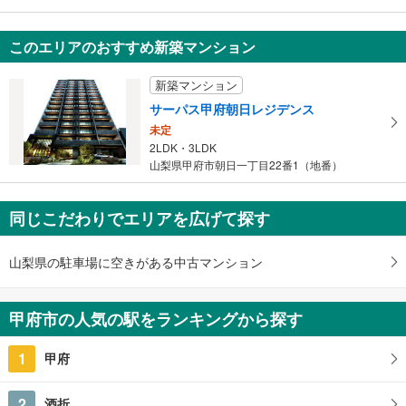
エルヴィーナ甲府
260万円
このエリアのおすすめ新築マンション
1R
山梨県甲府市善光寺2丁目
新築マンション
サーパス甲府朝日レジデンス
未定
2LDK・3LDK
山梨県甲府市朝日一丁目22番1（地番）
同じこだわりでエリアを広げて探す
山梨県の駐車場に空きがある中古マンション
甲府市の人気の駅をランキングから探す
1
甲府
2
酒折