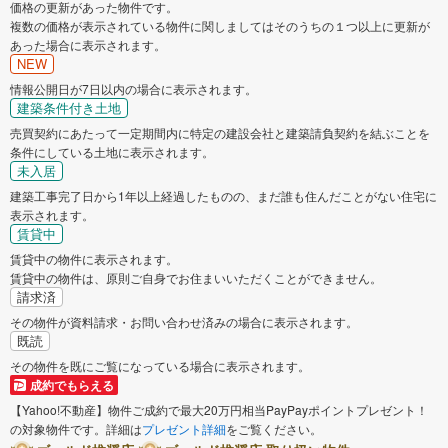
価格の更新があった物件です。
複数の価格が表示されている物件に関しましてはそのうちの１つ以上に更新が
あった場合に表示されます。
NEW
情報公開日が7日以内の場合に表示されます。
建築条件付き土地
売買契約にあたって一定期間内に特定の建設会社と建築請負契約を結ぶことを
条件にしている土地に表示されます。
未入居
建築工事完了日から1年以上経過したものの、まだ誰も住んだことがない住宅に
表示されます。
賃貸中
賃貸中の物件に表示されます。
賃貸中の物件は、原則ご自身でお住まいいただくことができません。
請求済
その物件が資料請求・お問い合わせ済みの場合に表示されます。
既読
その物件を既にご覧になっている場合に表示されます。
成約でもらえる
【Yahoo!不動産】物件ご成約で最大20万円相当PayPayポイントプレゼント！
の対象物件です。詳細は
プレゼント詳細
をご覧ください。