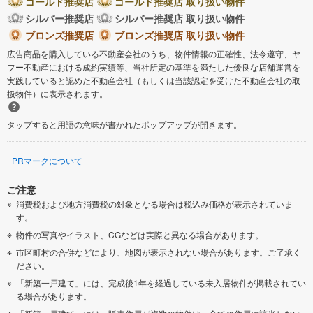
ゴールド推奨店
ゴールド推奨店 取り扱い物件
シルバー推奨店
シルバー推奨店 取り扱い物件
ブロンズ推奨店
ブロンズ推奨店 取り扱い物件
広告商品を購入している不動産会社のうち、物件情報の正確性、法令遵守、ヤ
フー不動産における成約実績等、当社所定の基準を満たした優良な店舗運営を
実践していると認めた不動産会社（もしくは当該認定を受けた不動産会社の取
扱物件）に表示されます。
タップすると用語の意味が書かれたポップアップが開きます。
PRマークについて
ご注意
消費税および地方消費税の対象となる場合は税込み価格が表示されていま
す。
物件の写真やイラスト、CGなどは実際と異なる場合があります。
市区町村の合併などにより、地図が表示されない場合があります。ご了承く
ださい。
「新築一戸建て」には、完成後1年を経過している未入居物件が掲載されてい
る場合があります。