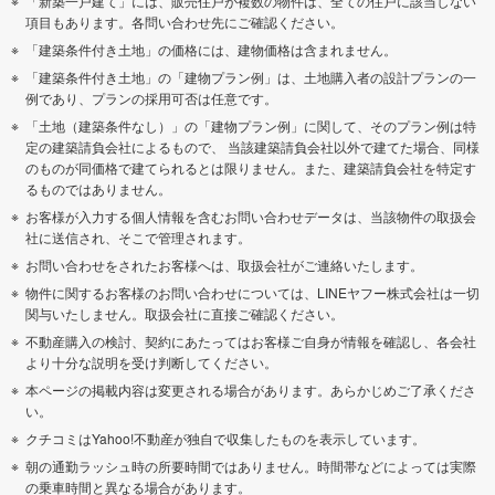
「新築一戸建て」には、販売住戸が複数の物件は、全ての住戸に該当しない
項目もあります。各問い合わせ先にご確認ください。
「建築条件付き土地」の価格には、建物価格は含まれません。
「建築条件付き土地」の「建物プラン例」は、土地購入者の設計プランの一
例であり、プランの採用可否は任意です。
「土地（建築条件なし）」の「建物プラン例」に関して、そのプラン例は特
定の建築請負会社によるもので、 当該建築請負会社以外で建てた場合、同様
のものが同価格で建てられるとは限りません。また、建築請負会社を特定す
るものではありません。
お客様が入力する個人情報を含むお問い合わせデータは、当該物件の取扱会
社に送信され、そこで管理されます。
お問い合わせをされたお客様へは、取扱会社がご連絡いたします。
物件に関するお客様のお問い合わせについては、LINEヤフー株式会社は一切
関与いたしません。取扱会社に直接ご確認ください。
不動産購入の検討、契約にあたってはお客様ご自身が情報を確認し、各会社
より十分な説明を受け判断してください。
本ページの掲載内容は変更される場合があります。あらかじめご了承くださ
い。
クチコミはYahoo!不動産が独自で収集したものを表示しています。
朝の通勤ラッシュ時の所要時間ではありません。時間帯などによっては実際
の乗車時間と異なる場合があります。