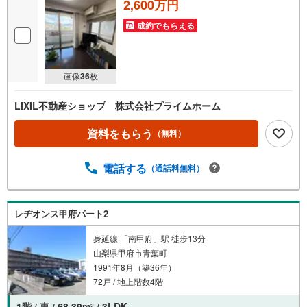
2,600万円
成約でもらえる
画像
36
枚
LIXIL不動産ショップ 株式会社プライムホーム
資料をもらう
（無料）
電話する
（通話料無料）
レヂオンス甲府パート2
身延線 「南甲府」駅 徒歩13分
山梨県甲府市青葉町
1991年8月（築36年）
72戸 / 地上階数4階
1階 / 東 / 68.39m
/ 3LDK
2