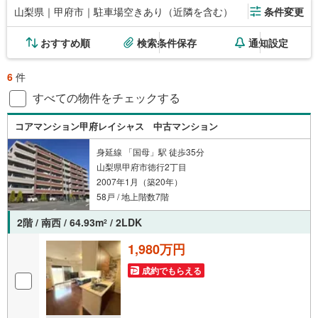
山梨県｜甲府市｜駐車場空きあり（近隣を含む）
条件変更
おすすめ順
検索条件保存
通知設定
6
件
すべての物件をチェックする
コアマンション甲府レイシャス 中古マンション
身延線 「国母」駅 徒歩35分
山梨県甲府市徳行2丁目
2007年1月（築20年）
58戸 / 地上階数7階
2階 / 南西 / 64.93m
/ 2LDK
2
1,980万円
成約でもらえる