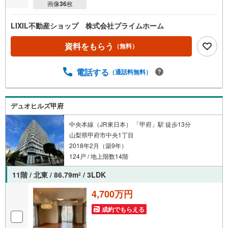
画像
36
枚
LIXIL不動産ショップ 株式会社プライムホーム
資料をもらう
（無料）
電話する
（通話料無料）
デュオヒルズ甲府
中央本線（JR東日本） 「甲府」駅 徒歩13分
山梨県甲府市中央1丁目
2018年2月（築9年）
124戸 / 地上階数14階
11階 / 北東 / 86.79m
/ 3LDK
2
4,700万円
成約でもらえる