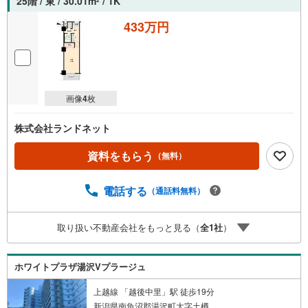
25階 / 東 / 30.01m
/ 1K
2
433万円
画像
4
枚
株式会社ランドネット
資料をもらう
（無料）
電話する
（通話料無料）
取り扱い不動産会社をもっと見る（
全
1
社
）
ホワイトプラザ湯沢Vプラージュ
上越線 「越後中里」駅 徒歩19分
新潟県南魚沼郡湯沢町大字土樽