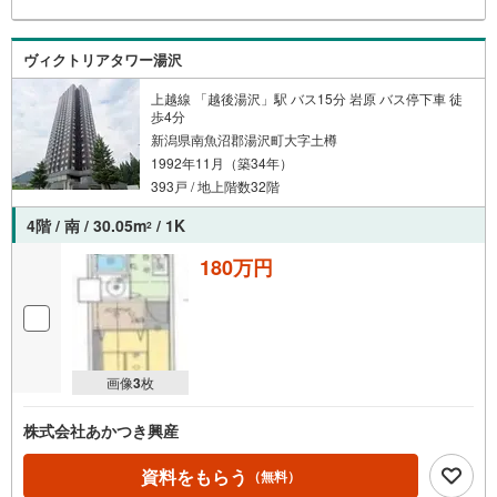
ヴィクトリアタワー湯沢
上越線 「越後湯沢」駅 バス15分 岩原 バス停下車 徒
歩4分
新潟県南魚沼郡湯沢町大字土樽
1992年11月（築34年）
393戸 / 地上階数32階
4階 / 南 / 30.05m
/ 1K
2
180万円
画像
3
枚
株式会社あかつき興産
資料をもらう
（無料）