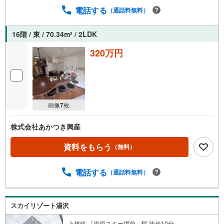
電話する
（通話料無料）
16階 / 東 / 70.34m
/ 2LDK
2
320万円
画像
7
枚
株式会社あかつき興産
資料をもらう
（無料）
電話する
（通話料無料）
スカイリゾート湯沢
上越線 「岩原スキー場前」駅 徒歩10分