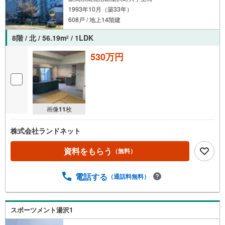
1993年10月（築33年）
608戸 / 地上14階建
8階 / 北 / 56.19m
/ 1LDK
2
530万円
画像
11
枚
株式会社ランドネット
資料をもらう
（無料）
電話する
（通話料無料）
スポーツメント湯沢1