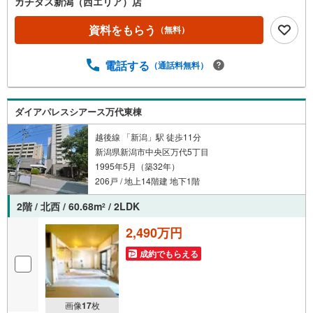
カチタス新潟（西エリア）店
資料をもらう
（無料）
電話する
（通話料無料）
ダイアパレスシアース万代東棟
越後線 「新潟」駅 徒歩11分
新潟県新潟市中央区万代5丁目
1995年5月（築32年）
206戸 / 地上14階建 地下1階
2階 / 北西 / 60.68m
/ 2LDK
2
2,490万円
成約でもらえる
画像
17
枚