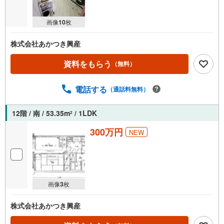
画像
10
枚
株式会社あかつき興産
資料をもらう
（無料）
電話する
（通話料無料）
12階 / 南 / 53.35m
/ 1LDK
2
300万円
NEW
画像
3
枚
株式会社あかつき興産