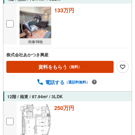
133万円
画像
10
枚
株式会社あかつき興産
資料をもらう
（無料）
電話する
（通話料無料）
12階 / 南東 / 87.94m
/ 3LDK
2
250万円