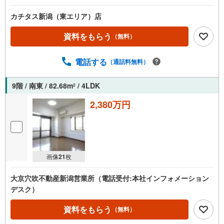
カチタス新潟（東エリア）店
資料をもらう
（無料）
電話する
（通話料無料）
9階 / 南東 / 82.68m
/ 4LDK
2
2,380万円
画像
21
枚
大京穴吹不動産新潟営業所（電話受付:本社インフォメーション
デスク）
資料をもらう
（無料）