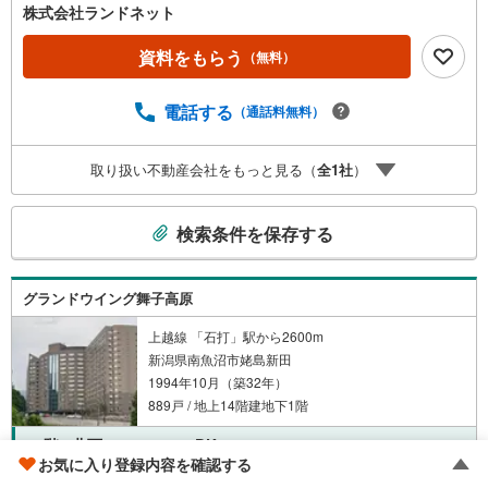
株式会社ランドネット
資料をもらう
（無料）
電話する
（通話料無料）
取り扱い不動産会社をもっと見る（
全
1
社
）
こ
検索条件を保存する
の
検
索
グランドウイング舞子高原
条
件
上越線 「石打」駅から2600m
新潟県南魚沼市姥島新田
で
1994年10月（築32年）
通
889戸 / 地上14階建地下1階
知
を
10階 / 北西 / 41.28m
/ 1DK
2
受
お気に入り登録内容を確認する
け
300万円