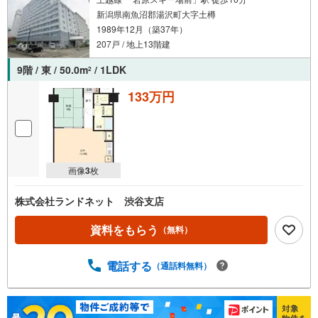
新潟県南魚沼郡湯沢町大字土樽
1989年12月（築37年）
207戸 / 地上13階建
9階 / 東 / 50.0m
/ 1LDK
2
133万円
画像
3
枚
株式会社ランドネット 渋谷支店
資料をもらう
（無料）
電話する
（通話料無料）