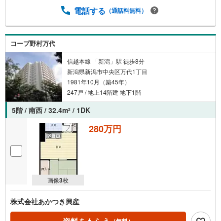
電話する
（通話料無料）
コープ野村万代
信越本線 「新潟」駅 徒歩8分
新潟県新潟市中央区万代1丁目
1981年10月（築45年）
247戸 / 地上14階建 地下1階
5階 / 南西 / 32.4m
/ 1DK
2
280万円
画像
3
枚
株式会社あかつき興産