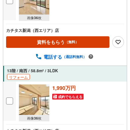
画像
36
枚
カチタス新潟（西エリア）店
資料をもらう
（無料）
電話する
（通話料無料）
13階 / 南西 / 58.8m
/ 3LDK
2
リフォーム
1,990万円
成約でもらえる
画像
36
枚