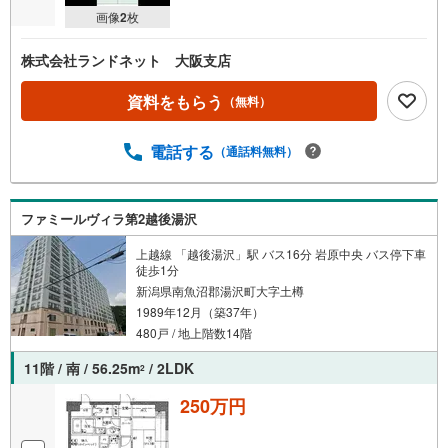
画像
2
枚
株式会社ランドネット 大阪支店
資料をもらう
（無料）
電話する
（通話料無料）
ファミールヴィラ第2越後湯沢
上越線 「越後湯沢」駅 バス16分 岩原中央 バス停下車
徒歩1分
新潟県南魚沼郡湯沢町大字土樽
1989年12月（築37年）
480戸 / 地上階数14階
11階 / 南 / 56.25m
/ 2LDK
2
250万円