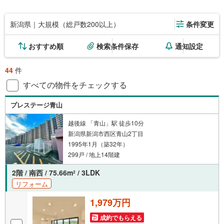
新潟県｜大規模（総戸数200以上）
条件変更
おすすめ順
検索条件保存
通知設定
44
件
すべての物件をチェックする
プレステージ青山
越後線 「青山」駅 徒歩10分
新潟県新潟市西区青山2丁目
1995年1月（築32年）
299戸 / 地上14階建
2階 / 南西 / 75.66m
/ 3LDK
2
リフォーム
1,979万円
成約でもらえる