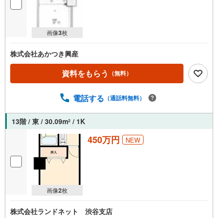
画像
3
枚
株式会社あかつき興産
資料をもらう
（無料）
電話する
（通話料無料）
13階 / 東 / 30.09m
/ 1K
2
450万円
NEW
画像
2
枚
株式会社ランドネット 渋谷支店