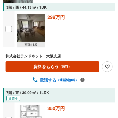
3階 / 西 / 44.13m
/ 1DK
2
298万円
画像
11
枚
株式会社ランドネット 大阪支店
資料をもらう
（無料）
電話する
（通話料無料）
7階 / 東 / 30.09m
/ 1LDK
2
賃貸中
350万円