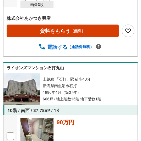
画像
3
枚
株式会社あかつき興産
資料をもらう
（無料）
電話する
（通話料無料）
ライオンズマンション石打丸山
上越線 「石打」駅 徒歩43分
新潟県南魚沼市石打
1990年4月（築37年）
666戸 / 地上階数15階 地下階数1階
10階 / 南西 / 37.78m
/ 1K
2
90万円