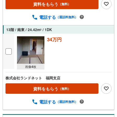
資料をもらう
（無料）
電話する
（通話料無料）
13階 / 南東 / 24.42m
/ 1DK
2
34万円
画像
4
枚
株式会社ランドネット 福岡支店
資料をもらう
（無料）
電話する
（通話料無料）