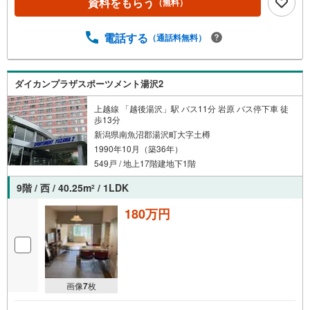
資料をもらう
（無料）
電話する
（通話料無料）
ダイカンプラザスポーツメント湯沢2
上越線 「越後湯沢」駅 バス11分 岩原 バス停下車 徒
歩13分
新潟県南魚沼郡湯沢町大字土樽
1990年10月（築36年）
549戸 / 地上17階建地下1階
9階 / 西 / 40.25m
/ 1LDK
2
180万円
画像
7
枚