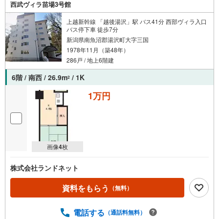
西武ヴィラ苗場3号館
上越新幹線 「越後湯沢」駅 バス41分 西部ヴィラ入口
バス停下車 徒歩7分
新潟県南魚沼郡湯沢町大字三国
1978年11月（築48年）
286戸 / 地上6階建
6階 / 南西 / 26.9m
/ 1K
2
1万円
画像
4
枚
株式会社ランドネット
資料をもらう
（無料）
電話する
（通話料無料）