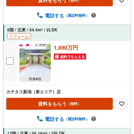
資料をもらう
（無料）
電話する
（通話料無料）
6階 / 北東 / 54.4m
/ 2LDK
2
リフォーム
1,890万円
成約でもらえる
画像
6
枚
カチタス新潟（東エリア）店
資料をもらう
（無料）
電話する
（通話料無料）
12階 / 北東 / 56.16m
/ 2SLDK
2