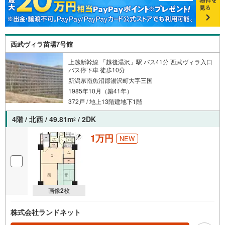
西武ヴィラ苗場7号館
上越新幹線 「越後湯沢」駅 バス41分 西武ヴィラ入口
バス停下車 徒歩10分
新潟県南魚沼郡湯沢町大字三国
1985年10月（築41年）
372戸 / 地上13階建地下1階
4階 / 北西 / 49.81m
/ 2DK
2
1万円
NEW
画像
2
枚
株式会社ランドネット