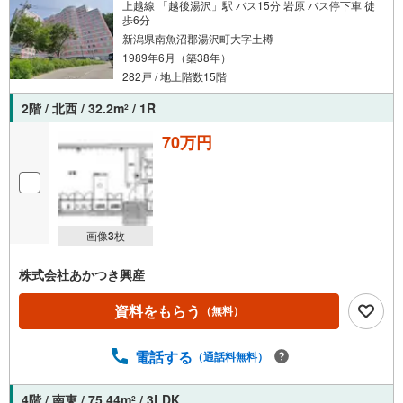
上越線 「越後湯沢」駅 バス15分 岩原 バス停下車 徒
歩6分
新潟県南魚沼郡湯沢町大字土樽
1989年6月（築38年）
282戸 / 地上階数15階
2階 / 北西 / 32.2m
/ 1R
2
70万円
画像
3
枚
株式会社あかつき興産
資料をもらう
（無料）
電話する
（通話料無料）
4階 / 南東 / 75.44m
/ 3LDK
2