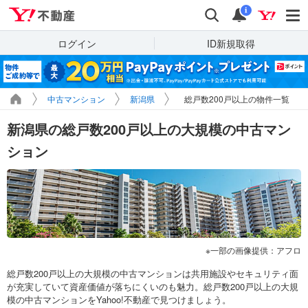
Yahoo!不動産
検索
通知
i
ログイン
ID新規取得
中古マンション
新潟県
総戸数200戸以上の物件一覧
新潟県の総戸数200戸以上の大規模の中古マン
ション
一部の画像提供：アフロ
総戸数200戸以上の大規模の中古マンションは共用施設やセキュリティ面
が充実していて資産価値が落ちにくいのも魅力。総戸数200戸以上の大規
模の中古マンションをYahoo!不動産で見つけましょう。