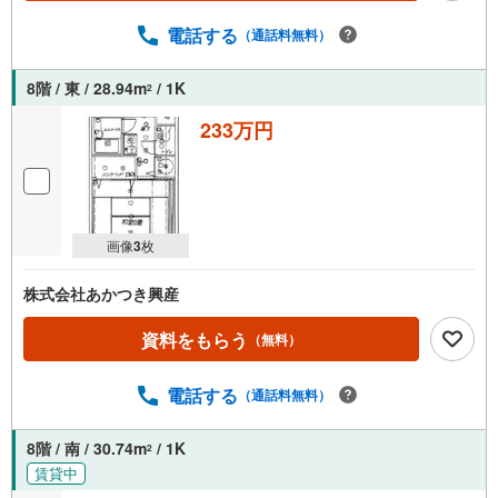
電話する
（通話料無料）
8階 / 東 / 28.94m
/ 1K
2
233万円
画像
3
枚
株式会社あかつき興産
資料をもらう
（無料）
電話する
（通話料無料）
8階 / 南 / 30.74m
/ 1K
2
賃貸中