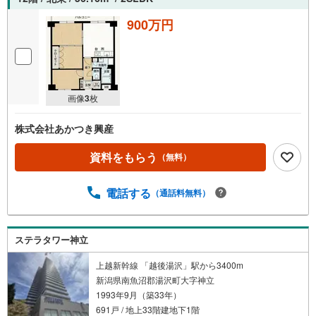
900万円
画像
3
枚
株式会社あかつき興産
資料をもらう
（無料）
電話する
（通話料無料）
ステラタワー神立
上越新幹線 「越後湯沢」駅から3400m
新潟県南魚沼郡湯沢町大字神立
1993年9月（築33年）
691戸 / 地上33階建地下1階