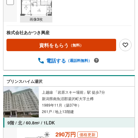
画像
3
枚
株式会社あかつき興産
資料をもらう
（無料）
電話する
（通話料無料）
プリンスハイム湯沢
上越線 「岩原スキー場前」駅 徒歩7分
新潟県南魚沼郡湯沢町大字土樽
1989年11月（築37年）
261戸 / 地上13階建
9階 / 北 / 60.8m
/ 1LDK
2
290万円
価格更新