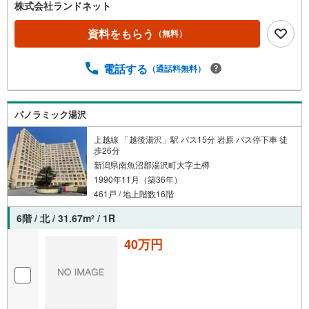
株式会社ランドネット
資料をもらう
（無料）
電話する
（通話料無料）
パノラミック湯沢
上越線 「越後湯沢」駅 バス15分 岩原 バス停下車 徒
歩26分
新潟県南魚沼郡湯沢町大字土樽
1990年11月（築36年）
461戸 / 地上階数16階
6階 / 北 / 31.67m
/ 1R
2
40万円