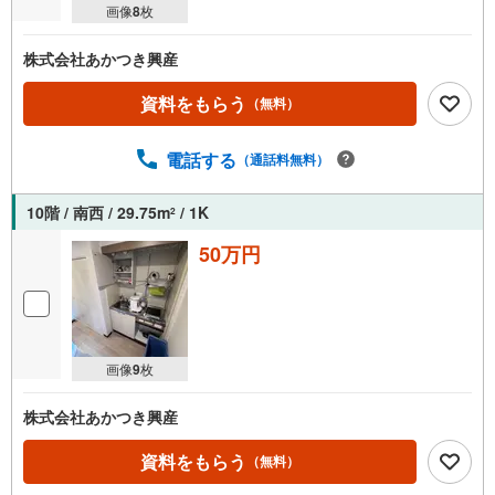
画像
8
枚
株式会社あかつき興産
資料をもらう
（無料）
電話する
（通話料無料）
10階 / 南西 / 29.75m
/ 1K
2
50万円
画像
9
枚
株式会社あかつき興産
資料をもらう
（無料）