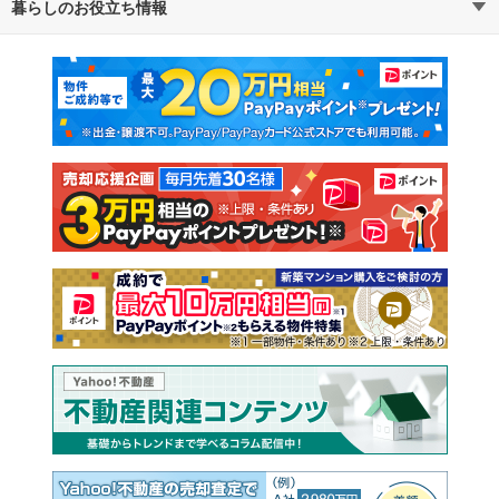
暮らしのお役立ち情報
不動産・住宅
賃貸住宅
通勤・通学時間から探す
地図から探す
マンションカタログ
教えて！住まいの先生
新築マンション
中古マンション
新築一戸建て
中古一戸建て
注文住宅
土地
売却査定