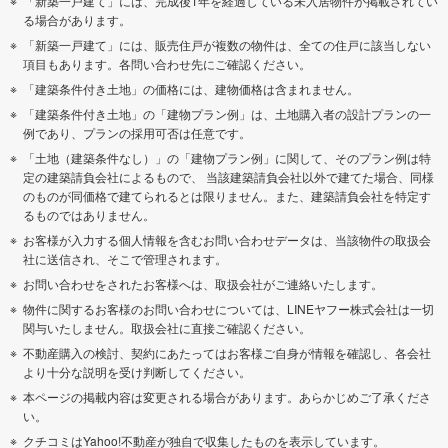
「新築一戸建て」には、完成後1年を経過している未入居物件が掲載されてい
る場合があります。
「新築一戸建て」には、販売住戸が複数の物件は、全ての住戸に該当しない
項目もあります。各問い合わせ先にご確認ください。
「建築条件付き土地」の価格には、建物価格は含まれません。
「建築条件付き土地」の「建物プラン例」は、土地購入者の設計プランの一
例であり、プランの採用可否は任意です。
「土地（建築条件なし）」の「建物プラン例」に関して、そのプラン例は特
定の建築請負会社によるもので、 当該建築請負会社以外で建てた場合、同様
のものが同価格で建てられるとは限りません。また、建築請負会社を特定す
るものではありません。
お客様が入力する個人情報を含むお問い合わせデータは、当該物件の取扱会
社に送信され、そこで管理されます。
お問い合わせをされたお客様へは、取扱会社がご連絡いたします。
物件に関するお客様のお問い合わせについては、LINEヤフー株式会社は一切
関与いたしません。取扱会社に直接ご確認ください。
不動産購入の検討、契約にあたってはお客様ご自身が情報を確認し、各会社
より十分な説明を受け判断してください。
本ページの掲載内容は変更される場合があります。あらかじめご了承くださ
い。
クチコミはYahoo!不動産が独自で収集したものを表示しています。