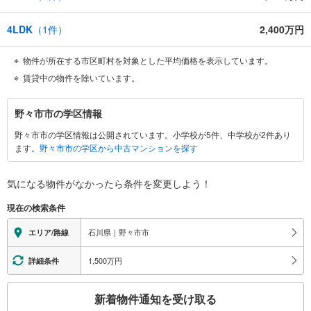
4LDK
（
1
件）
2,400万円
物件が所在する市区町村を対象とした平均価格を表示しています。
賃貸中の物件を除いています。
野
野々市市の学区情報
々
野々市市の学区情報は公開されています。小学校が5件、中学校が2件あり
市
ます。
野々市市の学区から中古マンションを探す
市
に
関
気になる物件がなかったら
条件を変更しよう！
す
現在の検索条件
る
情
石川県｜野々市市
エリア/路線
報
1,500万円
詳細条件
こ
新着物件通知を受け取る
の