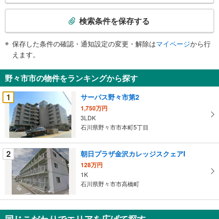
検
索
検索条件を保存する
条
件
保存した条件の確認・通知設定の変更・解除は
マイページ
から行
で
えます。
通
知
野々市市の物件をランキングから探す
を
受
1
サーパス野々市第2
け
1,750万円
取
3LDK
る
石川県野々市市本町5丁目
・
条
2
朝日プラザ金沢カレッジスクェアI
件
128万円
を
1K
マ
石川県野々市市高橋町
イ
ペ
ー
同じこだわりでエリアを広げて探す