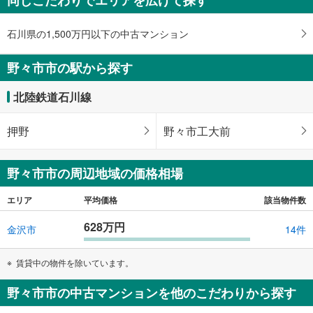
ジ
に
石川県の1,500万円以下の中古マンション
保
存
す
野々市市の駅から探す
る
北陸鉄道石川線
押野
野々市工大前
野々市市の周辺地域の価格相場
エリア
平均価格
該当物件数
628万円
金沢市
14件
賃貸中の物件を除いています。
野々市市の中古マンションを他のこだわりから探す