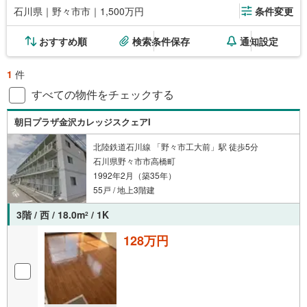
石川県｜野々市市｜1,500万円
条件変更
おすすめ順
検索条件保存
通知設定
1
件
すべての物件をチェックする
朝日プラザ金沢カレッジスクェアI
北陸鉄道石川線 「野々市工大前」駅 徒歩5分
石川県野々市市高橋町
1992年2月（築35年）
55戸 / 地上3階建
3階 / 西 / 18.0m
/ 1K
2
128万円