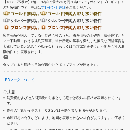
【Yahoo!不動産】物件ご成約で最大20万円相当PayPayポイントプレゼント！
の対象物件です。詳細は
プレゼント詳細
をご覧ください。
ゴールド推奨店
ゴールド推奨店 取り扱い物件
シルバー推奨店
シルバー推奨店 取り扱い物件
ブロンズ推奨店
ブロンズ推奨店 取り扱い物件
広告商品を購入している不動産会社のうち、物件情報の正確性、法令遵守、ヤ
フー不動産における成約実績等、当社所定の基準を満たした優良な店舗運営を
実践していると認めた不動産会社（もしくは当該認定を受けた不動産会社の取
扱物件）に表示されます。
タップすると用語の意味が書かれたポップアップが開きます。
PRマークについて
ご注意
消費税および地方消費税の対象となる場合は税込み価格が表示されていま
す。
物件の写真やイラスト、CGなどは実際と異なる場合があります。
市区町村の合併などにより、地図が表示されない場合があります。ご了承く
ださい。