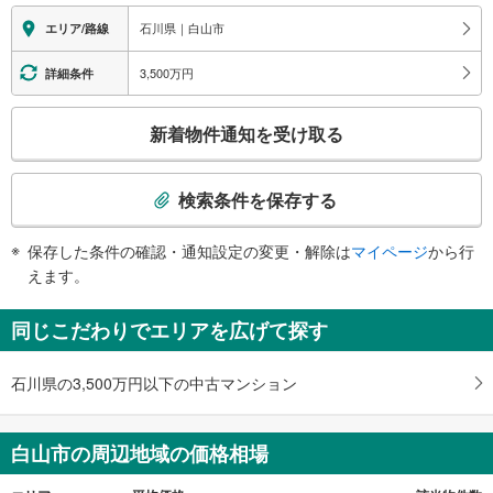
報
石川県｜白山市
エリア/路線
3,500万円
詳細条件
こ
新着物件通知を受け取る
の
検
索
検索条件を保存する
条
件
保存した条件の確認・通知設定の変更・解除は
マイページ
から行
で
えます。
通
知
同じこだわりでエリアを広げて探す
を
受
石川県の3,500万円以下の中古マンション
け
取
る
白山市の周辺地域の価格相場
・
条