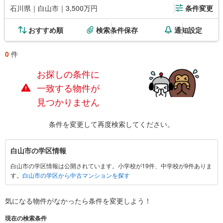
石川県｜白山市｜3,500万円
条件変更
おすすめ順
検索条件保存
通知設定
0
件
お探しの条件に
一致する物件が
見つかりません
条件を変更して再度検索してください。
白
白山市の学区情報
山
白山市の学区情報は公開されています。小学校が19件、中学校が9件ありま
市
す。
白山市の学区から中古マンションを探す
に
関
す
気になる物件がなかったら
条件を変更しよう！
る
現在の検索条件
情