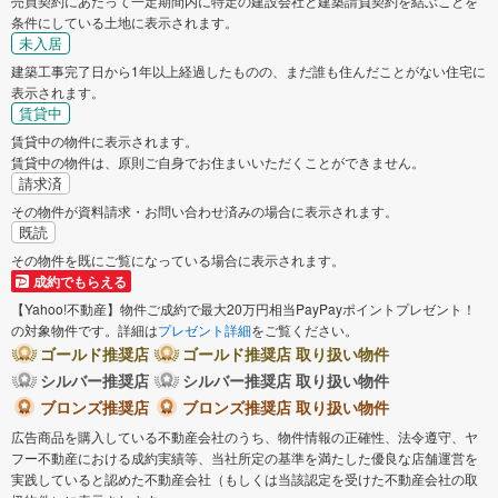
売買契約にあたって一定期間内に特定の建設会社と建築請負契約を結ぶことを
条件にしている土地に表示されます。
未入居
建築工事完了日から1年以上経過したものの、まだ誰も住んだことがない住宅に
表示されます。
賃貸中
賃貸中の物件に表示されます。
賃貸中の物件は、原則ご自身でお住まいいただくことができません。
請求済
その物件が資料請求・お問い合わせ済みの場合に表示されます。
既読
その物件を既にご覧になっている場合に表示されます。
成約でもらえる
【Yahoo!不動産】物件ご成約で最大20万円相当PayPayポイントプレゼント！
の対象物件です。詳細は
プレゼント詳細
をご覧ください。
ゴールド推奨店
ゴールド推奨店 取り扱い物件
シルバー推奨店
シルバー推奨店 取り扱い物件
ブロンズ推奨店
ブロンズ推奨店 取り扱い物件
広告商品を購入している不動産会社のうち、物件情報の正確性、法令遵守、ヤ
フー不動産における成約実績等、当社所定の基準を満たした優良な店舗運営を
実践していると認めた不動産会社（もしくは当該認定を受けた不動産会社の取