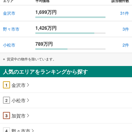
エリア
平均価格
該当物件数
件
を
1,699万円
金沢市
31件
マ
イ
1,426万円
野々市市
3件
ペ
ー
ジ
789万円
小松市
2件
に
保
賃貸中の物件を除いています。
存
す
人気のエリアをランキングから探す
る
金沢市
1
小松市
2
加賀市
3
野々市市
4