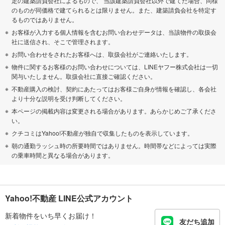
定の建築請負会社によるもので、 当該建築請負会社以外で建てた場合、同様
のものが同価格で建てられるとは限りません。また、建築請負会社を特定す
るものではありません。
お客様が入力する個人情報を含むお問い合わせデータは、当該物件の取扱会
社に送信され、そこで管理されます。
お問い合わせをされたお客様へは、取扱会社がご連絡いたします。
物件に関するお客様のお問い合わせについては、LINEヤフー株式会社は一切
関与いたしません。取扱会社に直接ご確認ください。
不動産購入の検討、契約にあたってはお客様ご自身が情報を確認し、各会社
より十分な説明を受け判断してください。
本ページの掲載内容は変更される場合があります。あらかじめご了承くださ
い。
クチコミはYahoo!不動産が独自で収集したものを表示しています。
朝の通勤ラッシュ時の所要時間ではありません。時間帯などによっては実際
の乗車時間と異なる場合があります。
Yahoo!不動産 LINE公式アカウント
新着物件をいち早くお届け！
友だち追加