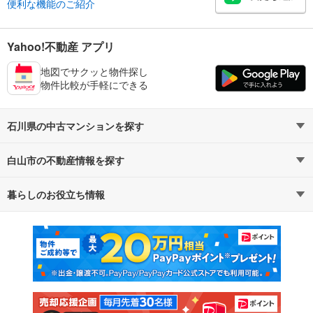
便利な機能のご紹介
Yahoo!不動産 アプリ
地図でサクッと物件探し
物件比較が手軽にできる
石川県の中古マンションを探す
白山市の不動産情報を探す
路線・駅から探す
地域から探す
暮らしのお役立ち情報
不動産・住宅
賃貸住宅
通勤・通学時間から探す
地図から探す
マンションカタログ
教えて！住まいの先生
新築マンション
中古マンション
新築一戸建て
中古一戸建て
注文住宅
土地