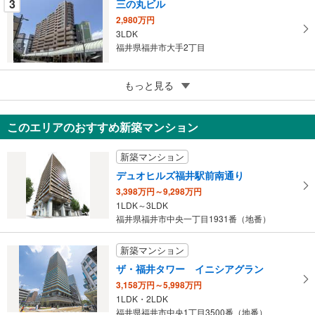
3
三の丸ビル
2,980万円
3LDK
福井県福井市大手2丁目
5
信開ドムス敦賀
もっと見る
650万円
1LDK
このエリアのおすすめ新築マンション
福井県敦賀市鉄輪町1丁目
新築マンション
デュオヒルズ福井駅前南通り
3,398万円～9,298万円
1LDK～3LDK
福井県福井市中央一丁目1931番（地番）
新築マンション
ザ・福井タワー イニシアグラン
3,158万円～5,998万円
1LDK・2LDK
福井県福井市中央1丁目3500番（地番）