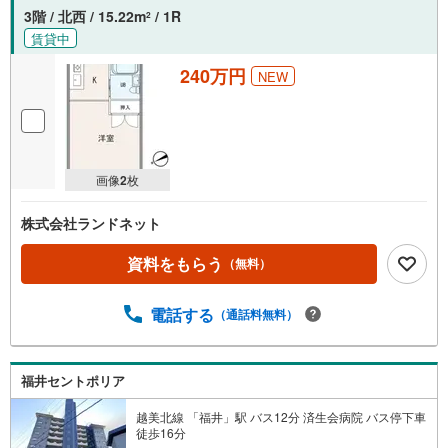
3階 / 北西 / 15.22m
/ 1R
2
賃貸中
240万円
NEW
画像
2
枚
株式会社ランドネット
資料をもらう
（無料）
電話する
（通話料無料）
福井セントポリア
越美北線 「福井」駅 バス12分 済生会病院 バス停下車
徒歩16分