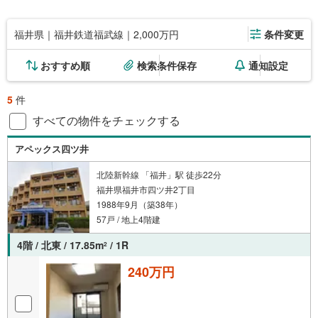
福井県｜福井鉄道福武線｜2,000万円
条件変更
おすすめ順
検索条件保存
通知設定
5
件
すべての物件をチェックする
アペックス四ツ井
北陸新幹線 「福井」駅 徒歩22分
福井県福井市四ツ井2丁目
1988年9月（築38年）
57戸 / 地上4階建
4階 / 北東 / 17.85m
/ 1R
2
240万円