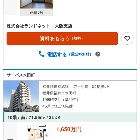
画像
5
枚
株式会社ランドネット 大阪支店
資料をもらう
（無料）
電話する
（通話料無料）
サーパス木田町
福井鉄道福武線 「赤十字前」駅 徒歩5分
福井県福井市木田町
1998年2月（築29年）
45戸 / 地上10階建
10階 / 南 / 71.55m
/ 3LDK
2
1,650万円