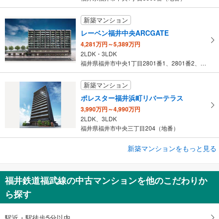
新築マンション
レーベン福井中央ARCGATE
4,281万円～5,389万円
2LDK・3LDK
福井県福井市中央1丁目2801番1、2801番2、2802番、2…
新築マンション
ポレスター福井浜町リバーテラス
3,990万円～4,990万円
2LDK、3LDK
福井県福井市中央三丁目204（地番）
新築マンションをもっと見る
新築マンション
ポレスター福井駅東ブライティア
3,790万円
福井鉄道福武線の中古マンションを他のこだわりか
2LDK
ら探す
福井県福井市日之出2丁目404-1番（地番）
駅近・駅徒歩5分以内