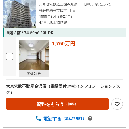
えちぜん鉄道三国芦原線 「田原町」駅 徒歩2分
福井県福井市松本4丁目
1999年9月（築27年）
47戸 / 地上13階建
8階 / 南 / 74.22m
/ 3LDK
2
1,750万円
画像
21
枚
大京穴吹不動産金沢店（電話受付:本社インフォメーションデス
ク）
資料をもらう
（無料）
電話する
（通話料無料）