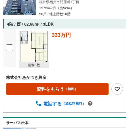
福井県福井市問屋町1丁目
1975年2月（築52年）
50戸 / 地上階数10階
4階 / 西 / 62.68m
/ 3LDK
2
333万円
画像
3
枚
株式会社あかつき興産
資料をもらう
（無料）
電話する
（通話料無料）
サーパス松本