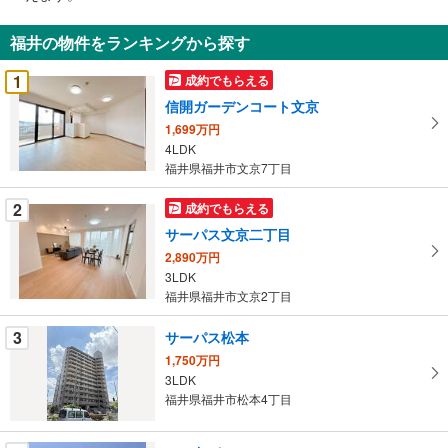
通
知
福井の物件をランキングから探す
を
受
1
成約でもらえる
け
信開ガーデンコート文京
取
1,699万円
る
4LDK
・
福井県福井市文京7丁目
条
件
2
成約でもらえる
を
サーパス文京二丁目
マ
2,890万円
イ
3LDK
ペ
福井県福井市文京2丁目
ー
ジ
3
サーパス松本
に
1,750万円
保
3LDK
福井県福井市松本4丁目
存
す
る