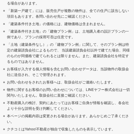
る場合があります。
「新築一戸建て」には、販売住戸が複数の物件は、全ての住戸に該当しない
項目もあります。各問い合わせ先にご確認ください。
「建築条件付き土地」の価格には、建物価格は含まれません。
「建築条件付き土地」の「建物プラン例」は、土地購入者の設計プランの一
例であり、プランの採用可否は任意です。
「土地（建築条件なし）」の「建物プラン例」に関して、そのプラン例は特
定の建築請負会社によるもので、 当該建築請負会社以外で建てた場合、同様
のものが同価格で建てられるとは限りません。また、建築請負会社を特定す
るものではありません。
お客様が入力する個人情報を含むお問い合わせデータは、当該物件の取扱会
社に送信され、そこで管理されます。
お問い合わせをされたお客様へは、取扱会社がご連絡いたします。
物件に関するお客様のお問い合わせについては、LINEヤフー株式会社は一切
関与いたしません。取扱会社に直接ご確認ください。
不動産購入の検討、契約にあたってはお客様ご自身が情報を確認し、各会社
より十分な説明を受け判断してください。
本ページの掲載内容は変更される場合があります。あらかじめご了承くださ
い。
クチコミはYahoo!不動産が独自で収集したものを表示しています。