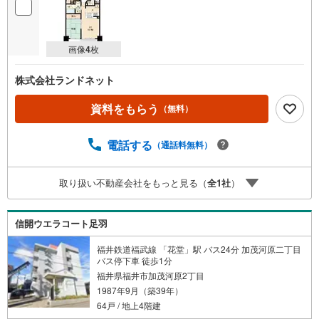
画像
4
枚
株式会社ランドネット
資料をもらう
（無料）
電話する
（通話料無料）
取り扱い不動産会社をもっと見る（
全
1
社
）
信開ウエラコート足羽
福井鉄道福武線 「花堂」駅 バス24分 加茂河原二丁目
バス停下車 徒歩1分
福井県福井市加茂河原2丁目
1987年9月（築39年）
64戸 / 地上4階建