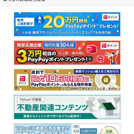
通勤・通学時間から探す
地図から探す
マンションカタログ
教えて！住まいの先生
新築マンション
中古マンション
新築一戸建て
中古一戸建て
注文住宅
土地
売却査定