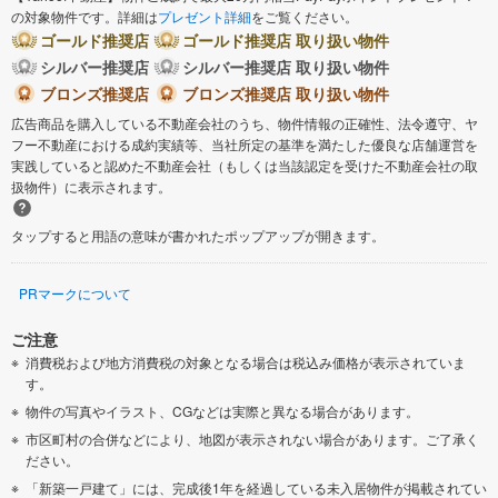
の対象物件です。詳細は
プレゼント詳細
をご覧ください。
ゴールド推奨店
ゴールド推奨店 取り扱い物件
シルバー推奨店
シルバー推奨店 取り扱い物件
ブロンズ推奨店
ブロンズ推奨店 取り扱い物件
広告商品を購入している不動産会社のうち、物件情報の正確性、法令遵守、ヤ
フー不動産における成約実績等、当社所定の基準を満たした優良な店舗運営を
実践していると認めた不動産会社（もしくは当該認定を受けた不動産会社の取
扱物件）に表示されます。
タップすると用語の意味が書かれたポップアップが開きます。
PRマークについて
ご注意
消費税および地方消費税の対象となる場合は税込み価格が表示されていま
す。
物件の写真やイラスト、CGなどは実際と異なる場合があります。
市区町村の合併などにより、地図が表示されない場合があります。ご了承く
ださい。
「新築一戸建て」には、完成後1年を経過している未入居物件が掲載されてい