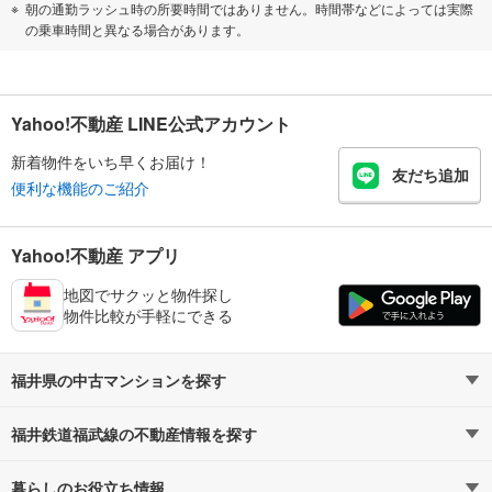
朝の通勤ラッシュ時の所要時間ではありません。時間帯などによっては実際
の乗車時間と異なる場合があります。
Yahoo!不動産 LINE公式アカウント
新着物件をいち早くお届け！
友だち追加
便利な機能のご紹介
Yahoo!不動産 アプリ
地図でサクッと物件探し
物件比較が手軽にできる
福井県の中古マンションを探す
福井鉄道福武線の不動産情報を探す
路線・駅から探す
地域から探す
暮らしのお役立ち情報
不動産・住宅
賃貸住宅