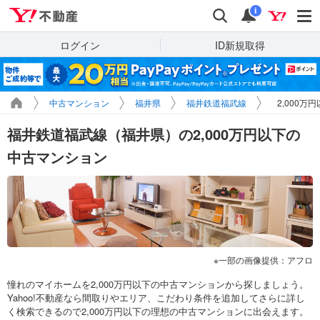
Yahoo!不動産
検索
通知
i
ログイン
ID新規取得
中古マンション
福井県
福井鉄道福武線
2,000万
福井鉄道福武線（福井県）の2,000万円以下の
中古マンション
一部の画像提供：アフロ
憧れのマイホームを2,000万円以下の中古マンションから探しましょう。
Yahoo!不動産なら間取りやエリア、こだわり条件を追加してさらに詳し
く検索できるので2,000万円以下の理想の中古マンションに出会えます。