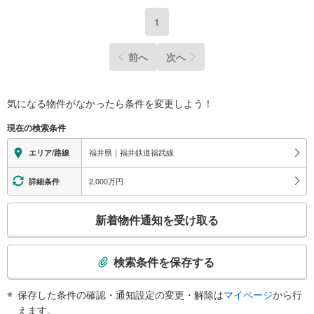
1
前へ
次へ
気になる物件がなかったら
条件を変更しよう！
現在の検索条件
福井県｜福井鉄道福武線
エリア/路線
2,000万円
詳細条件
こ
新着物件通知を受け取る
の
検
索
検索条件を保存する
条
件
保存した条件の確認・通知設定の変更・解除は
マイページ
から行
で
えます。