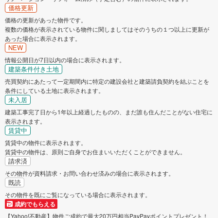
価格更新
価格の更新があった物件です。
複数の価格が表示されている物件に関しましてはそのうちの１つ以上に更新が
あった場合に表示されます。
NEW
情報公開日が7日以内の場合に表示されます。
建築条件付き土地
売買契約にあたって一定期間内に特定の建設会社と建築請負契約を結ぶことを
条件にしている土地に表示されます。
未入居
建築工事完了日から1年以上経過したものの、まだ誰も住んだことがない住宅に
表示されます。
賃貸中
賃貸中の物件に表示されます。
賃貸中の物件は、原則ご自身でお住まいいただくことができません。
請求済
その物件が資料請求・お問い合わせ済みの場合に表示されます。
既読
その物件を既にご覧になっている場合に表示されます。
成約でもらえる
【Yahoo!不動産】物件ご成約で最大20万円相当PayPayポイントプレゼント！