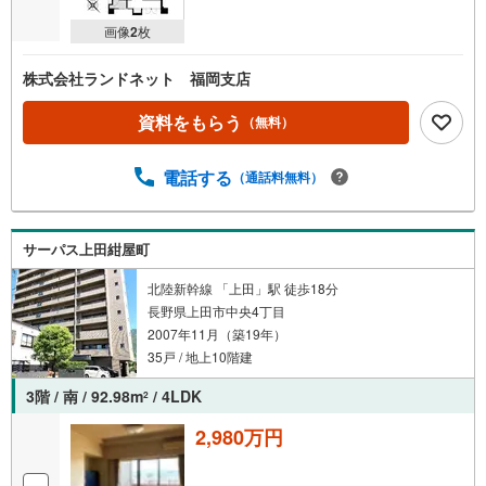
画像
2
枚
株式会社ランドネット 福岡支店
資料をもらう
（無料）
電話する
（通話料無料）
サーパス上田紺屋町
北陸新幹線 「上田」駅 徒歩18分
長野県上田市中央4丁目
2007年11月（築19年）
35戸 / 地上10階建
3階 / 南 / 92.98m
/ 4LDK
2
2,980万円