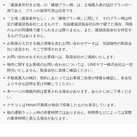
「建築条件付き土地」の「建物プラン例」は、土地購入者の設計プランの一
例であり、プランの採用可否は任意です。
「土地（建築条件なし）」の「建物プラン例」に関して、そのプラン例は特
定の建築請負会社によるもので、 当該建築請負会社以外で建てた場合、同様
のものが同価格で建てられるとは限りません。また、建築請負会社を特定す
るものではありません。
お客様が入力する個人情報を含むお問い合わせデータは、当該物件の取扱会
社に送信され、そこで管理されます。
お問い合わせをされたお客様へは、取扱会社がご連絡いたします。
物件に関するお客様のお問い合わせについては、LINEヤフー株式会社は一切
関与いたしません。取扱会社に直接ご確認ください。
不動産購入の検討、契約にあたってはお客様ご自身が情報を確認し、各会社
より十分な説明を受け判断してください。
本ページの掲載内容は変更される場合があります。あらかじめご了承くださ
い。
クチコミはYahoo!不動産が独自で収集したものを表示しています。
朝の通勤ラッシュ時の所要時間ではありません。時間帯などによっては実際
の乗車時間と異なる場合があります。