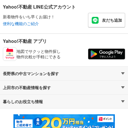
Yahoo!不動産 LINE公式アカウント
新着物件をいち早くお届け！
友だち追加
便利な機能のご紹介
Yahoo!不動産 アプリ
地図でサクッと物件探し
物件比較が手軽にできる
長野県の中古マンションを探す
上田市の不動産情報を探す
路線・駅から探す
地域から探す
暮らしのお役立ち情報
不動産・住宅
賃貸住宅
通勤・通学時間から探す
地図から探す
マンションカタログ
教えて！住まいの先生
新築マンション
中古マンション