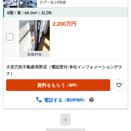
21戸 / 地上8階建
8階 / 東 / 66.0m
/ 2LDK
2
2,200万円
画像
21
枚
大京穴吹不動産長野店（電話受付:本社インフォメーションデス
ク）
資料をもらう
（無料）
電話する
（通話料無料）
1