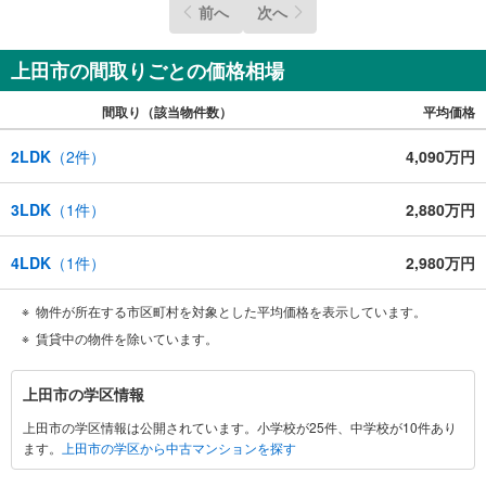
前へ
次へ
上田市の間取りごとの価格相場
間取り（該当物件数）
平均価格
2LDK
（
2
件）
4,090万円
3LDK
（
1
件）
2,880万円
4LDK
（
1
件）
2,980万円
物件が所在する市区町村を対象とした平均価格を表示しています。
賃貸中の物件を除いています。
上
上田市の学区情報
田
上田市の学区情報は公開されています。小学校が25件、中学校が10件あり
市
ます。
上田市の学区から中古マンションを探す
に
関