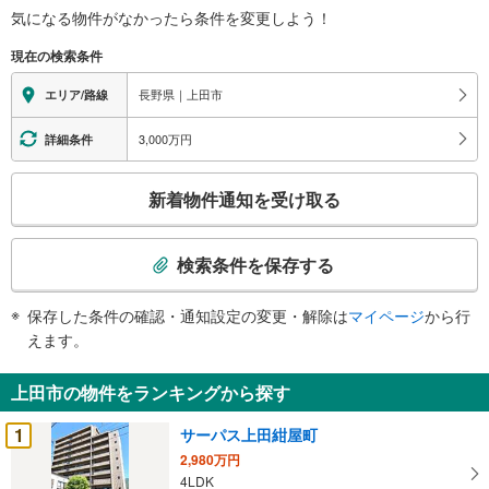
す
気になる物件がなかったら
条件を変更しよう！
る
現在の検索条件
情
報
長野県｜上田市
エリア/路線
3,000万円
詳細条件
こ
新着物件通知を受け取る
の
検
索
検索条件を保存する
条
件
保存した条件の確認・通知設定の変更・解除は
マイページ
から行
で
えます。
通
知
上田市の物件をランキングから探す
を
受
1
サーパス上田紺屋町
け
2,980万円
取
4LDK