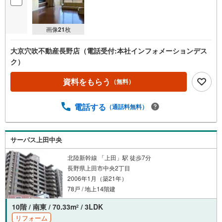
画像
21
枚
大京穴吹不動産長野店（電話受付:本社インフォメーションデス
ク）
資料をもらう
（無料）
電話する
（通話料無料）
サーパス上田中央
北陸新幹線 「上田」駅 徒歩7分
長野県上田市中央2丁目
2006年1月（築21年）
78戸 / 地上14階建
10階 / 南東 / 70.33m
/ 3LDK
2
リフォーム