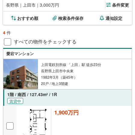
長野県｜上田市｜3,000万円
条件変更
おすすめ順
検索条件保存
通知設定
4
件
すべての物件をチェックする
愛宕マンション
上田電鉄別所線 「上田」駅 徒歩23分
長野県上田市中央東
1982年3月（築45年）
20戸 / 地上3階建
1階 / 南西 / 127.43m
/ 1R
2
賃貸中
1,900万円