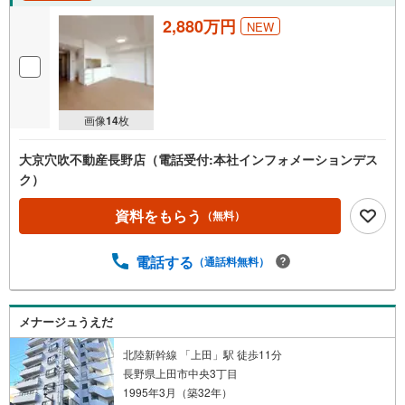
2,880万円
NEW
画像
14
枚
大京穴吹不動産長野店（電話受付:本社インフォメーションデス
ク）
資料をもらう
（無料）
電話する
（通話料無料）
メナージュうえだ
北陸新幹線 「上田」駅 徒歩11分
長野県上田市中央3丁目
1995年3月（築32年）