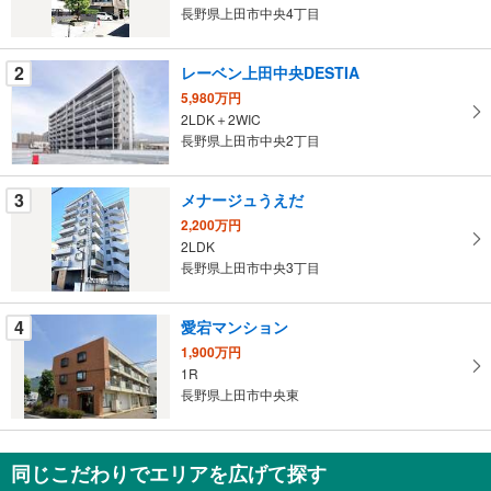
る
長野県上田市中央4丁目
・
条
2
レーベン上田中央DESTIA
件
5,980万円
を
2LDK＋2WIC
マ
長野県上田市中央2丁目
イ
ペ
3
メナージュうえだ
ー
ジ
2,200万円
2LDK
に
長野県上田市中央3丁目
保
存
す
4
愛宕マンション
る
1,900万円
1R
長野県上田市中央東
同じこだわりでエリアを広げて探す