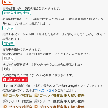
NEW
情報公開日が7日以内の場合に表示されます。
建築条件付き土地
売買契約にあたって一定期間内に特定の建設会社と建築請負契約を結ぶことを
条件にしている土地に表示されます。
未入居
建築工事完了日から1年以上経過したものの、まだ誰も住んだことがない住宅に
表示されます。
賃貸中
賃貸中の物件に表示されます。
賃貸中の物件は、原則ご自身でお住まいいただくことができません。
請求済
その物件が資料請求・お問い合わせ済みの場合に表示されます。
既読
その物件を既にご覧になっている場合に表示されます。
成約でもらえる
【Yahoo!不動産】物件ご成約で最大20万円相当PayPayポイントプレゼント！
の対象物件です。詳細は
プレゼント詳細
をご覧ください。
ゴールド推奨店
ゴールド推奨店 取り扱い物件
シルバー推奨店
シルバー推奨店 取り扱い物件
ブロンズ推奨店
ブロンズ推奨店 取り扱い物件