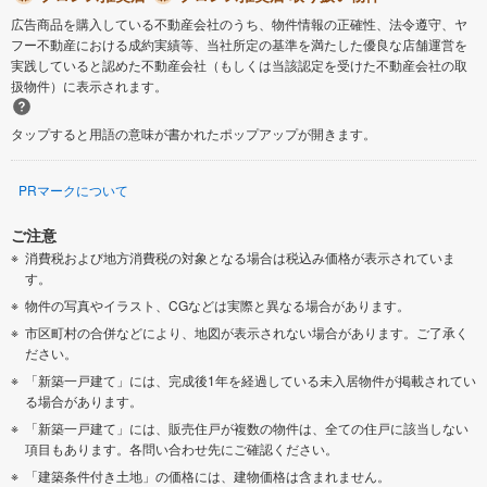
広告商品を購入している不動産会社のうち、物件情報の正確性、法令遵守、ヤ
フー不動産における成約実績等、当社所定の基準を満たした優良な店舗運営を
実践していると認めた不動産会社（もしくは当該認定を受けた不動産会社の取
扱物件）に表示されます。
タップすると用語の意味が書かれたポップアップが開きます。
PRマークについて
ご注意
消費税および地方消費税の対象となる場合は税込み価格が表示されていま
す。
物件の写真やイラスト、CGなどは実際と異なる場合があります。
市区町村の合併などにより、地図が表示されない場合があります。ご了承く
ださい。
「新築一戸建て」には、完成後1年を経過している未入居物件が掲載されてい
る場合があります。
「新築一戸建て」には、販売住戸が複数の物件は、全ての住戸に該当しない
項目もあります。各問い合わせ先にご確認ください。
「建築条件付き土地」の価格には、建物価格は含まれません。