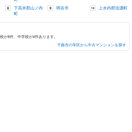
曽町
(
1
)
東筑摩郡麻績村
(
0
)
村
下高井郡山ノ内
岡谷市
上水内郡信濃町
8
9
10
山形村
(
0
)
東筑摩郡朝日村
(
0
)
町
ルジュサービス
（
0
）
キッズルーム
（
0
）
池田町
(
0
)
北安曇郡松川村
(
0
)
小谷村
(
0
)
埴科郡坂城町
(
0
)
校が8件、中学校が4件あります。
千曲市の学区から中古マンションを探す
高山村
(
0
)
下高井郡山ノ内町
(
2
)
0
）
オール電化
（
0
）
野沢温泉村
(
0
)
上水内郡信濃町
(
1
)
飯綱町
(
0
)
下水内郡栄村
(
0
)
全体
リー住宅
（
0
）
ダイニング15畳以上