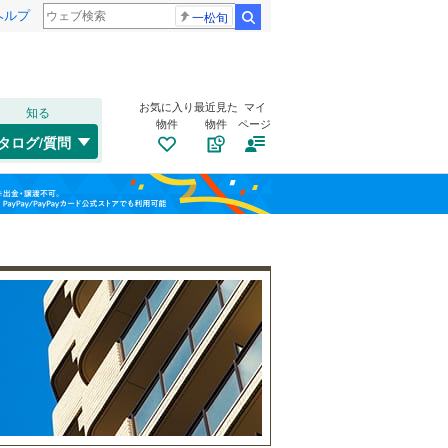
ヘルプ
一松旬
検索
お気に入り
最近見た
マイ
知る
物件
物件
ページ
中央本線（JR東日本）
(
0
)
タログ/質問
大糸線（JR東日本）
(
0
)
上田市
(
4
)
福島
大糸線（JR西日本）
(
0
)
諏訪市
(
1
)
栃木
群馬
山梨
伊那市
(
0
)
大町市
自転車置き場
(
0
)
（
0
）
長野電鉄長野線
(
0
)
塩尻市
バイク置き場
(
0
)
（
0
）
東御市
防犯カメラ
(
0
)
（
0
）
和歌山
南佐久郡川上村
(
1
)
南佐久郡北相木村
(
0
)