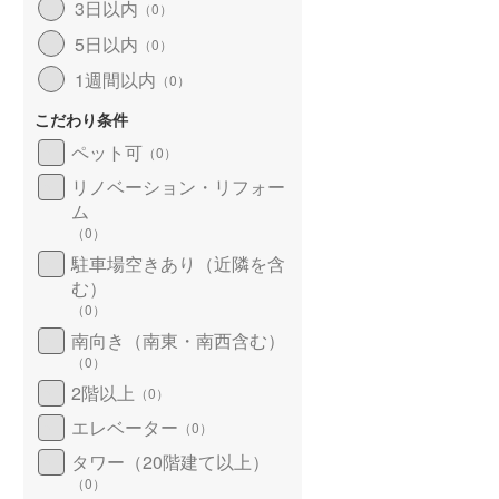
3日以内
（
0
）
5日以内
（
0
）
1週間以内
（
0
）
こだわり条件
ペット可
（
0
）
リノベーション・リフォー
ム
（
0
）
駐車場空きあり（近隣を含
む）
（
0
）
南向き（南東・南西含む）
（
0
）
2階以上
（
0
）
エレベーター
（
0
）
タワー（20階建て以上）
（
0
）