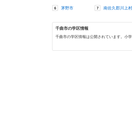
木曽郡木
茅野市
南佐久郡川上
6
7
共用施設
東筑摩郡
コンシェ
北安曇郡
千
千曲市の学区情報
曲
北安曇郡
設備
市
千曲市の学区情報は公開されています。小学
に
上高井郡
床暖房
（
関
す
下高井郡
る
情
上水内郡
間取り、居室
報
バリアフ
LD
リビング
（
0
）
キッチン