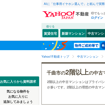
AIに「仕事用イヤホン選んで」と頼んで実
IDでもっ
ログイン
借りる
北海道
JR
北海道
信越本線
(
こだわり条件
リフォーム、
賃貸住宅
新築マンション
中古マンシ
小海線
(
0
)
リノベー
長野市
(
1
東北
青森
（
0
）
飯田線
(
0
)
岡谷市
(
1
関東
東京
北陸新幹
Yahoo!不動産トップ
中古マンション
共用設備
須坂市
(
0
駒ヶ根市
宅配ボッ
信越・北陸
新潟
私鉄・その他
しなの鉄
2階以上
千曲市の
の中古
飯山市
トランク
(
0
上田電鉄
東海
愛知
お気に入りから資料請求
2階以上の中古マンションはプライバ
佐久市
駐車場空
(
0
が多いです。2階以上の理想の中古マンシ
気になる物件を
（
0
）
近畿
大阪
安曇野市
お気に入りに
追加してみましょう
管理・管理規
南佐久郡