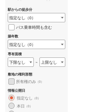
駅からの徒歩分
指定なし
（
0
）
バス乗車時間も含む
詳しく見る
築年数
指定なし
（
0
）
専有面積
下限なし
上限なし
~
敷地の権利形態
所有権のみ
（
0
）
情報公開日
指定なし
（
0
）
本日
（
0
）