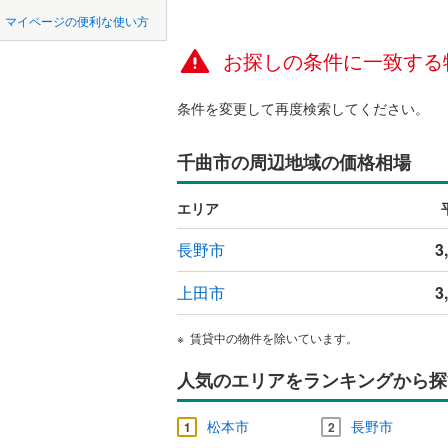
中国
鳥取
マイページの便利な使い方
南佐久郡
ペット可
お探しの条件に一致する
四国
徳島
北佐久郡
配置、向き、
諏訪郡下
条件を変更して再度検索してください。
九州・沖縄
福岡
角住戸
（
上伊那郡
千曲市の周辺地域の価格相場
上伊那郡
階下に住
0
0
0
0
0
0
エリア
該当物件
該当物件
該当物件
該当物件
該当物件
該当物件
件
件
件
件
件
件
下伊那郡
構造・規模・
長野市
3
下伊那郡
耐震構造
上田市
3
下伊那郡
大規模（
下伊那郡
（
0
）
賃貸中の物件を除いています。
下伊那郡
人気のエリアをランキングから探
立地
木曽郡木
松本市
長野市
最寄りの
1
2