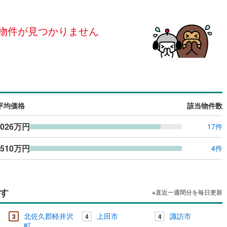
島根
岡山
広島
山口
佐久穂町
(
0
)
北佐久郡軽井沢町
(
2
)
（
0
）
24時間有人管理
（
0
）
物件が見つかりません
香川
愛媛
高知
立科町
(
0
)
小県郡青木村
(
0
)
保存した条件を見る
建ち方、日当たり
諏訪町
(
0
)
諏訪郡富士見町
(
0
)
佐賀
長崎
熊本
大分
0
）
南向き（南東・南西含む）
辰野町
(
0
)
上伊那郡箕輪町
(
0
)
（
0
）
南箕輪村
(
0
)
上伊那郡中川村
(
0
)
戸なし
（
0
）
メゾネット
（
0
）
平均価格
該当物件数
この条件で検索する
この条件で検索する
この条件で検索する
この条件で検索する
この条件で検索する
この条件で検索する
市区町村以下を選択
市区町村を選択す
駅を選択する
松川町
(
0
)
下伊那郡高森町
(
0
)
施工・品質・工法関連
,026万円
17件
阿智村
(
0
)
下伊那郡平谷村
(
0
)
（
0
）
免震構造
（
0
）
,510万円
4件
下條村
(
0
)
下伊那郡売木村
(
0
)
総戸数200以上）
タワー（20階建て以上）
（
0
）
泰阜村
(
0
)
下伊那郡喬木村
(
0
)
大鹿村
(
0
)
木曽郡上松町
(
0
)
す
※直近一週間分を毎日更新
祖村
(
0
)
木曽郡王滝村
(
0
)
北佐久郡軽井沢
上田市
諏訪市
駅が始発駅
（
0
）
海まで2km以内
（
0
）
3
4
4
町