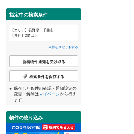
北佐久郡御代田町
(
0
)
指定中の検索条件
小県郡長和町
(
0
)
エリア
長野県、千曲市
諏訪郡原村
(
0
)
宮崎
鹿児島
沖縄
条件
2階以上
2階以上
（
0
）
上伊那郡飯島町
(
0
)
条件をリセットする
上伊那郡宮田村
(
0
)
最上階
（
0
）
こ
新着物件通知を受け取る
の
する
る
条件をリセットする
条件をリセットする
条件をリセットする
条件をリセットする
条件をリセットする
条件をリセットする
下伊那郡阿南町
(
0
)
検
索
検索条件を保存する
下伊那郡根羽村
(
0
)
条
制震構造
（
0
）
件
保存した条件の確認・通知設定の
下伊那郡天龍村
(
0
)
で
低層マンション（4階建て以
変更・解除は
マイページ
から行え
通
ます。
下伊那郡豊丘村
(
0
)
下）
（
0
）
知
を
木曽郡南木曽町
(
0
)
受
物件の絞り込み
け
木曽郡大桑村
(
0
)
取
小学校まで1km以内
（
0
）
る