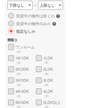
下限なし
上限なし
~
賃貸中の物件は除く
(
0
)
賃貸中の物件のみ
(
0
)
指定なし
(
0
)
間取り
ワンルーム
ワイドバルコニー
（
0
）
（
0
）
1K/1DK
1LDK
（
0
）
（
0
）
2K/2DK
2LDK
（
0
）
（
0
）
3K/3DK
3LDK
（
0
）
（
0
）
4K/4DK
4LDK
（
0
）
（
0
）
5K/5DK
5LDK以上
（
0
）
（
0
）