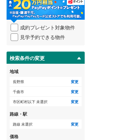
東筑摩郡生坂村
(
0
)
・
条
東筑摩郡筑北村
(
0
)
件
を
ゲストルーム
（
0
）
北安曇郡白馬村
(
0
)
成約プレゼント対象物件
マ
イ
上高井郡小布施町
(
0
)
見学予約できる物件
ペ
ー
下高井郡木島平村
(
0
)
ＴＶモニタ付インターホン
ジ
に
検索条件の変更
（
0
）
上水内郡小川村
(
0
)
保
存
地域
す
る
長野県
変更
千曲市
変更
市区町村以下 未選択
変更
路線・駅
路線 未選択
変更
価格