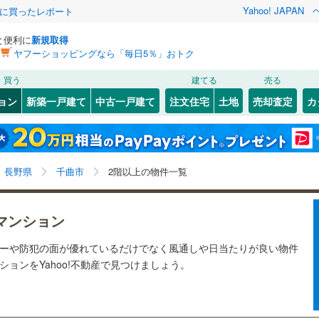
Yahoo! JAPAN
際に買ったレポート
と便利に
新規取得
ヤフーショッピングなら「毎日5％」おトク
検索条件を保存しました
買う
建てる
売る
0
)
飯山線
(
0
)
リノベーション
ョン
新築一戸建て
中古一戸建て
注文住宅
土地
売却査定
カ
この検索条件の新着物件通知は、
マイページ
から設定できます。
篠ノ井線
(
0
)
ション・リフォーム
築古・築30年以上
（
0
）
9
)
松本市
(
7
)
岩手
宮城
秋田
山形
中央本線（JR東海）
(
0
)
)
飯田市
(
0
)
長野県、千曲市、2階以上
神奈川
埼玉
千葉
茨城
線
(
0
)
長野県
千曲市
2階以上の物件一覧
)
小諸市
(
0
)
クスあり
(
0
)
（
0
）
中野市
24時間ゴミ出し可
(
0
)
（
0
）
長野
富山
石川
福井
道北しなの線
(
0
)
しなの鉄道
(
0
)
マンション
検索条件を保存する
ルーム
)
（
0
）
茅野市
エレベーター
(
1
)
（
0
）
別所線
(
0
)
松本電鉄上高地線
(
0
)
閉じる
閉じる
お気に入りリストを見る
お気に入りリストを見る
閉じる
閉じる
岐阜
静岡
三重
シーや防犯の面が優れているだけでなく風通しや日当たりが良い物件
きあり（近隣を含む）
)
千曲市
オートロック
(
0
)
（
0
）
マイページ
ョンをYahoo!不動産で見つけましょう。
兵庫
京都
滋賀
奈良
(
0
)
南佐久郡小海町
(
0
)
約
南牧村
(
0
)
南佐久郡南相木村
(
0
)