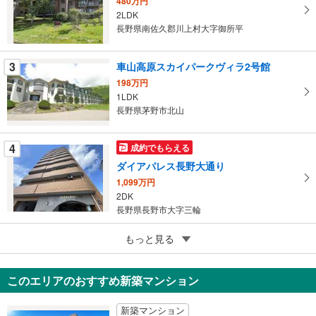
480万円
を
2LDK
マ
長野県南佐久郡川上村大字御所平
イ
ペ
3
車山高原スカイパークヴィラ2号館
ー
ジ
198万円
1LDK
に
長野県茅野市北山
保
存
す
4
成約でもらえる
る
ダイアパレス長野大通り
1,099万円
2DK
長野県長野市大字三輪
5
シンハイツ嶺雲
もっと見る
250万円
1DK
このエリアのおすすめ新築マンション
長野県長野市大字長野横沢町
新築マンション