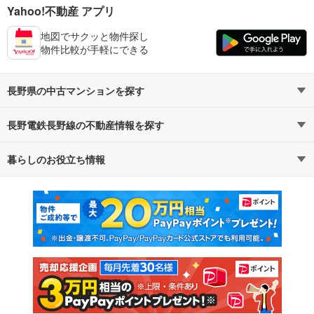
Yahoo!不動産 アプリ
地図でサクッと物件探し
物件比較が手軽にできる
長野県の中古マンションを探す
長野電鉄長野線の不動産情報を探す
路線・駅から探す
地域から探す
暮らしのお役立ち情報
不動産・住宅
賃貸住宅
通勤・通学時間から探す
地図から探す
マンションカタログ
教えて！住まいの先生
新築マンション
中古マンション
新築一戸建て
中古一戸建て
注文住宅
土地
売却査定