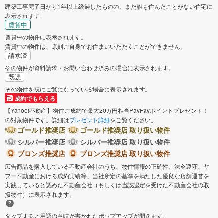
建築工事完了日から1年以上経過したものの、まだ誰も住んだことがない住宅に
表示されます。
賃貸中
賃貸中の物件に表示されます。
賃貸中の物件は、原則ご自身でお住まいいただくことができません。
請求済
その物件が資料請求・お問い合わせ済みの場合に表示されます。
既読
その物件を既にご覧になっている場合に表示されます。
成約でもらえる
【Yahoo!不動産】物件ご成約で最大20万円相当PayPayポイントプレゼント！
の対象物件です。詳細は
プレゼント詳細
をご覧ください。
ゴールド推奨店
ゴールド推奨店 取り扱い物件
シルバー推奨店
シルバー推奨店 取り扱い物件
ブロンズ推奨店
ブロンズ推奨店 取り扱い物件
広告商品を購入している不動産会社のうち、物件情報の正確性、法令遵守、ヤ
フー不動産における成約実績等、当社所定の基準を満たした優良な店舗運営を
実践していると認めた不動産会社（もしくは当該認定を受けた不動産会社の取
扱物件）に表示されます。
タップすると用語の意味が書かれたポップアップが開きます。