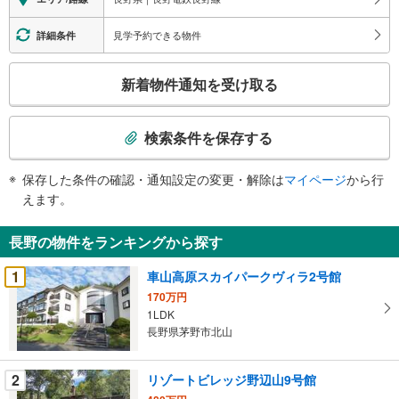
見学予約できる物件
詳細条件
こ
新着物件通知を受け取る
の
検
索
検索条件を保存する
条
件
保存した条件の確認・通知設定の変更・解除は
マイページ
から行
で
えます。
通
知
長野の物件をランキングから探す
を
受
1
車山高原スカイパークヴィラ2号館
け
170万円
取
1LDK
る
長野県茅野市北山
・
条
2
リゾートビレッジ野辺山9号館
件