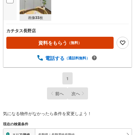
画像
33
枚
カチタス長野店
資料をもらう
（無料）
電話する
（通話料無料）
1
前へ
次へ
気になる物件がなかったら
条件を変更しよう！
現在の検索条件
長野県｜長野電鉄長野線
エリア/路線