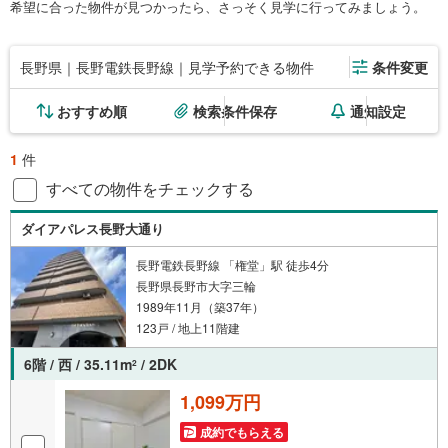
希望に合った物件が見つかったら、さっそく見学に行ってみましょう。
長野県｜長野電鉄長野線｜見学予約できる物件
条件変更
おすすめ順
検索条件保存
通知設定
1
件
すべての物件をチェックする
ダイアパレス長野大通り
長野電鉄長野線 「権堂」駅 徒歩4分
長野県長野市大字三輪
1989年11月（築37年）
123戸 / 地上11階建
6階 / 西 / 35.11m
/ 2DK
2
1,099万円
成約でもらえる