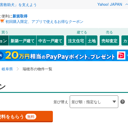
Yahoo! JAPAN
害救助犬」を支えよう
と便利に
新規取得
初回購入限定、アプリで使えるお得なクーポン
検索条件を保存しました
買う
建てる
売る
線
(
1
)
中央本線（JR東海）
(
0
)
リノベーション
ョン
新築一戸建て
中古一戸建て
注文住宅
土地
売却査定
カ
この検索条件の新着物件通知は、
マイページ
から設定できます。
東海道新幹線
(
0
)
ション・リフォーム
築古・築30年以上
（
1
）
9
)
大垣市
(
14
)
岩手
宮城
秋田
山形
(
2
)
関市
(
2
)
道
(
0
)
名鉄名古屋本線
(
0
)
岐阜県、瑞穂市
神奈川
埼玉
千葉
茨城
岐阜県
瑞穂市の物件一覧
)
瑞浪市
(
0
)
線
(
0
)
名鉄各務原線
(
0
)
クスあり
)
（
0
）
美濃加茂市
24時間ゴミ出し可
(
0
)
（
0
）
長野
富山
石川
福井
ン
0
)
明知鉄道
(
0
)
検索条件を保存する
ルーム
(
6
)
（
0
）
可児市
エレベーター
(
1
)
（
1
）
閉じる
閉じる
お気に入りリストを見る
お気に入りリストを見る
閉じる
閉じる
岐阜
静岡
三重
並び替え
きあり（近隣を含む）
)
飛騨市
オートロック
(
0
)
（
0
）
マイページ
兵庫
京都
滋賀
奈良
)
下呂市
(
1
)
資料をもらう
無料
約
南町
(
0
)
羽島郡笠松町
(
0
)