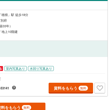
島根
岡山
広島
山口
井町
(
0
)
不破郡関ケ原町
(
0
)
（
1
）
24時間有人管理
（
0
）
香川
愛媛
高知
「穂積」駅 徒歩18分
之内町
(
0
)
安八郡安八町
(
0
)
保存した条件を見る
建ち方、日当たり
市別府
（築33年）
野町
(
0
)
揖斐郡池田町
(
0
)
佐賀
長崎
熊本
大分
0
）
南向き（南東・南西含む）
/ 地上10階建
祝町
(
0
)
加茂郡富加町
(
0
)
（
1
）
宗町
(
0
)
加茂郡八百津町
(
0
)
戸なし
（
0
）
メゾネット
（
0
）
この条件で検索する
この条件で検索する
この条件で検索する
この条件で検索する
この条件で検索する
この条件で検索する
市区町村以下を選択
市区町村を選択す
駅を選択する
白川村
(
0
)
可児郡御嵩町
(
0
)
施工・品質・工法関連
（
0
）
免震構造
（
0
）
室内写真あり
水回り写真あり
る
総戸数200以上）
タワー（20階建て以上）
（
0
）
店
資料をもらう
-53141
無料
駅が始発駅
（
0
）
海まで2km以内
（
0
）
資料をもらう
無料