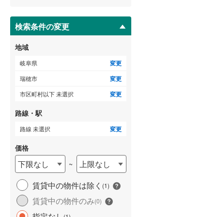
ー
ジ
に
検索条件の変更
ゲストルーム
（
0
）
保
存
地域
す
る
岐阜県
変更
ＴＶモニタ付インターホン
瑞穂市
変更
（
1
）
市区町村以下 未選択
変更
路線・駅
路線 未選択
変更
価格
下限なし
上限なし
~
賃貸中の物件は除く
(
1
)
賃貸中の物件のみ
(
0
)
指定なし
(
1
)