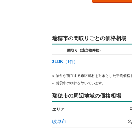
共用施設
コンシェ
設備
瑞穂市の間取りごとの価格相場
床暖房
（
間取り（該当物件数）
3LDK
（
1
件）
間取り、居室
物件が所在する市区町村を対象とした平均価格
バリアフ
賃貸中の物件を除いています。
瑞穂市の周辺地域の価格相場
LD
リビング
エリア
（
0
）
岐阜市
2
キッチン