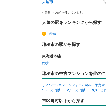
大垣市
1
独立型キ
賃貸中の物件を除いています。
浴室
人気の駅をランキングから探す
浴室乾燥
穂積
バルコニー、
瑞穂市の駅から探す
ルーフバ
東海道本線
収納
穂積
ウォーク
瑞穂市の中古マンションを他のこ
（
0
）
リノベーション・リフォーム済み（予定含
販売、価格、
1,500万円以下
2,000万円以下
3,000
即入居可
市区町村以下から探す