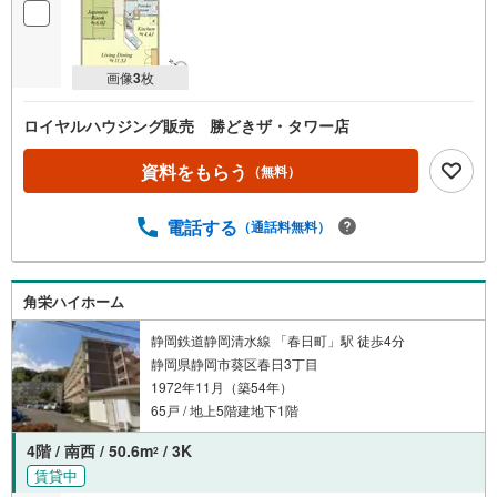
画像
3
枚
ロイヤルハウジング販売 勝どきザ・タワー店
資料をもらう
（無料）
電話する
（通話料無料）
角栄ハイホーム
静岡鉄道静岡清水線 「春日町」駅 徒歩4分
静岡県静岡市葵区春日3丁目
1972年11月（築54年）
65戸 / 地上5階建地下1階
4階 / 南西 / 50.6m
/ 3K
2
賃貸中