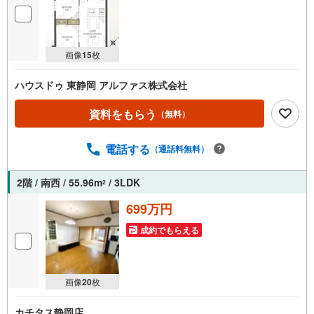
画像
15
枚
ハウスドゥ 東静岡 アルファス株式会社
資料をもらう
（無料）
電話する
（通話料無料）
2階 / 南西 / 55.96m
/ 3LDK
2
699万円
成約でもらえる
画像
20
枚
カチタス静岡店