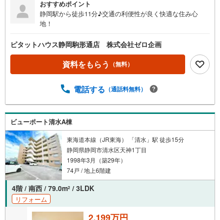
おすすめポイント
静岡駅から徒歩11分♪交通の利便性が良く快適な住み心
地！
ピタットハウス静岡駒形通店 株式会社ゼロ企画
資料をもらう
（無料）
電話する
（通話料無料）
ビューポート清水A棟
東海道本線（JR東海） 「清水」駅 徒歩15分
静岡県静岡市清水区天神1丁目
1998年3月（築29年）
74戸 / 地上6階建
4階 / 南西 / 79.0m
/ 3LDK
2
リフォーム
2,199万円