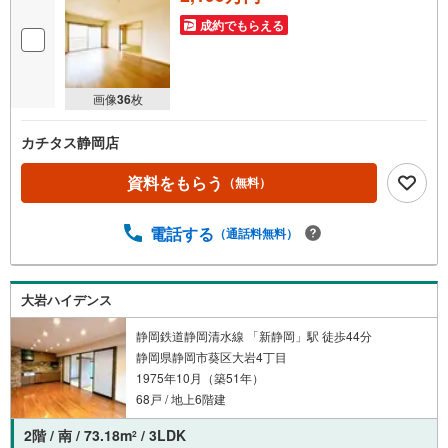
成約でもらえる
画像
36
枚
カチタス静岡店
資料をもらう
（無料）
電話する
（通話料無料）
大岩ハイデンス
静岡鉄道静岡清水線 「新静岡」駅 徒歩44分
静岡県静岡市葵区大岩4丁目
1975年10月（築51年）
68戸 / 地上6階建
2階 / 南 / 73.18m
/ 3LDK
2