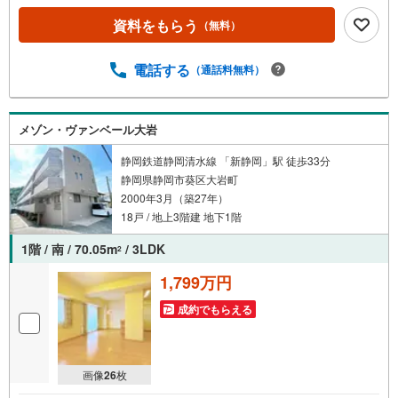
資料をもらう
（無料）
電話する
（通話料無料）
メゾン・ヴァンベール大岩
静岡鉄道静岡清水線 「新静岡」駅 徒歩33分
静岡県静岡市葵区大岩町
2000年3月（築27年）
18戸 / 地上3階建 地下1階
1階 / 南 / 70.05m
/ 3LDK
2
1,799万円
成約でもらえる
画像
26
枚