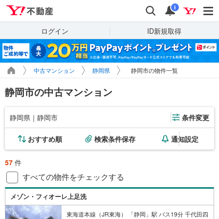
Yahoo!不動産
検索
通知
i
ログイン
ID新規取得
中古マンション
静岡県
静岡市の物件一覧
静岡市の中古マンション
静岡県｜静岡市
条件変更
おすすめ順
検索条件保存
通知設定
57
件
すべての物件をチェックする
メゾン・フィオーレ上足洗
東海道本線（JR東海） 「静岡」駅 バス19分 千代田四