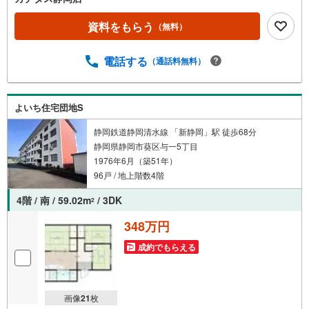
資料をもらう
（無料）
電話する
（通話料無料）
よいち住宅団地S
静岡鉄道静岡清水線 「新静岡」駅 徒歩68分
静岡県静岡市葵区与一5丁目
1976年6月（築51年）
96戸 / 地上階数4階
4階 / 南 / 59.02m
/ 3DK
2
348万円
成約でもらえる
画像
21
枚