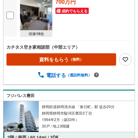
700万円
成約でもらえる
画像
16
枚
カチタス空き家相談部（中部エリア）
資料をもらう
（無料）
電話する
（通話料無料）
フジパレス豊田
静岡鉄道静岡清水線 「春日町」駅 徒歩20分
静岡県静岡市駿河区豊田3丁目
1994年2月（築33年）
30戸 / 地上9階建
2階 / 南西 / 60.14m
/ 3DK
2