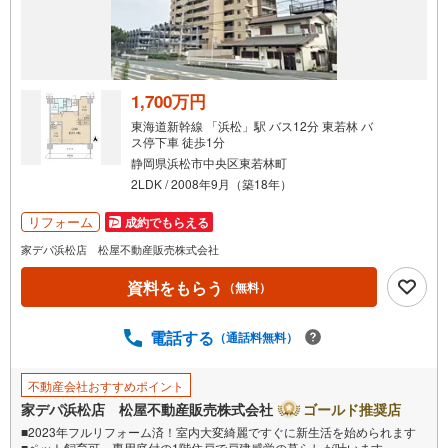
1,700万円
東海道新幹線 「浜松」駅 バス12分 東若林 バ
ス停下車 徒歩1分
静岡県浜松市中央区東若林町
2LDK / 2008年9月（築18年）
リフォーム
成約でもらえる
家デパ浜松店 松屋不動産販売株式会社
資料をもらう
（無料）
電話する
（通話料無料）
不動産会社おすすめポイント
家デパ浜松店 松屋不動産販売株式会社
ゴールド推奨店
■2023年フルリフォーム済！室内大変綺麗ですぐに新生活を始められます
■ペット飼育可、専用庭付の1階住戸で戸建感覚の暮らしが叶います