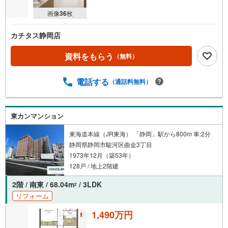
画像
36
枚
カチタス静岡店
資料をもらう
（無料）
電話する
（通話料無料）
東カンマンション
東海道本線（JR東海） 「静岡」駅から800m 車:2分
静岡県静岡市駿河区曲金3丁目
1973年12月（築53年）
128戸 / 地上2階建
2階 / 南東 / 68.04m
/ 3LDK
2
リフォーム
1,490万円