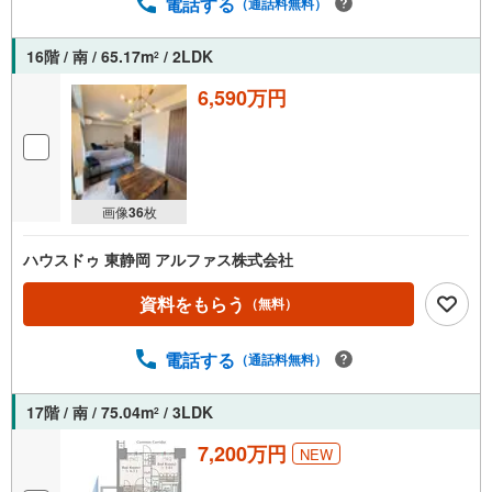
電話する
（通話料無料）
16階 / 南 / 65.17m
/ 2LDK
2
6,590万円
画像
36
枚
ハウスドゥ 東静岡 アルファス株式会社
資料をもらう
（無料）
電話する
（通話料無料）
17階 / 南 / 75.04m
/ 3LDK
2
7,200万円
NEW