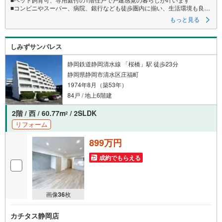
■コンビニやスーパー、病院、銀行なども徒歩圏内に揃い、生活環境も良好
です
もっと見る
■LDK約19.2帖＋全室フローリングでゆとりある住空間
しみずサンパレス
●松屋不動産販売株式会社 家デパのつよみ●
・浜松市中央区に特化し浜名区まで幅広い物件を取り扱っています！
静岡鉄道静岡清水線 「桜橋」駅 徒歩23分
浜松市の物件ならおまかせください。
静岡県静岡市清水区庄福町
新築戸建、中古戸建、中古マンション、土地をお客様のご希望に合わせて
1974年8月（築53年）
ご提案いたします！
84戸 / 地上6階建
・中古物件のリフォーム実績多数！
中古物件をご購入の際、約70％という多くの方々がリフォームを行ってい
2階 / 西 / 60.77m
/ 2SLDK
2
ます。
リフォーム
新築購入より低コストで、新築同様の快適なお住まいを実現できます。
899万円
・キッズスペース用意しております。ぜひご家族そろってご来場くださ
い。
成約でもらえる
・営業時間 午前9時00分～午後6時30分 （定休日:水曜日）
この時間帯はお電話でのお問い合わせがスムーズにご案内できます。
右下の電話ボタンをタッチ！もしくはお気軽にお電話ください。
画像
36
枚
カチタス静岡店