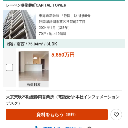
レーベン葵常磐町CAPITAL TOWER
東海道新幹線 「静岡」駅 徒歩9分
静岡県静岡市葵区常磐町2丁目
2024年1月（築3年）
70戸 / 地上19階建
2階 / 南西 / 75.04m
/ 3LDK
2
5,650万円
画像
19
枚
大京穴吹不動産静岡営業所（電話受付:本社インフォメーション
デスク）
資料をもらう
（無料）