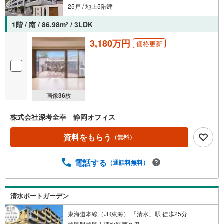
25戸 / 地上5階建
1階 / 南 / 86.98m
/ 3LDK
2
3,180万円
価格更新
画像
36
枚
株式会社深考全幸 静岡オフィス
資料をもらう
（無料）
電話する
（通話料無料）
清水ポートガーデン
東海道本線（JR東海） 「清水」駅 徒歩25分