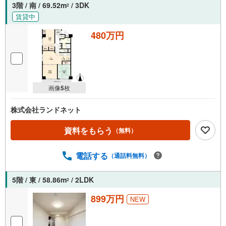
3階 / 南 / 69.52m
/ 3DK
2
賃貸中
480万円
画像
5
枚
株式会社ランドネット
資料をもらう
（無料）
電話する
（通話料無料）
5階 / 東 / 58.86m
/ 2LDK
2
899万円
NEW