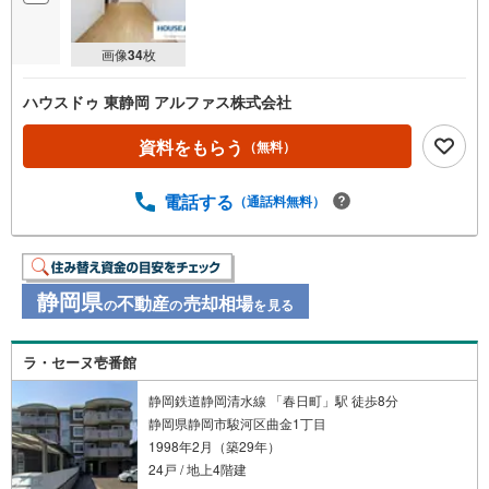
画像
34
枚
ハウスドゥ 東静岡 アルファス株式会社
資料をもらう
（無料）
電話する
（通話料無料）
静岡県
不動産
売却相場
の
の
を見る
ラ・セーヌ壱番館
静岡鉄道静岡清水線 「春日町」駅 徒歩8分
静岡県静岡市駿河区曲金1丁目
1998年2月（築29年）
24戸 / 地上4階建