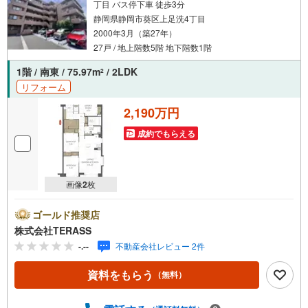
丁目 バス停下車 徒歩3分
静岡県静岡市葵区上足洗4丁目
2000年3月（築27年）
27戸 / 地上階数5階 地下階数1階
1階 / 南東 / 75.97m
/ 2LDK
2
リフォーム
2,190万円
成約でもらえる
画像
2
枚
ゴールド推奨店
株式会社TERASS
-.--
不動産会社レビュー 2件
資料をもらう
（無料）