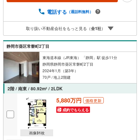
電話する
（通話料無料）
取り扱い不動産会社をもっと見る（
全
1
社
）
静岡市葵区常磐町2丁目
東海道本線（JR東海） 「静岡」駅 徒歩11分
静岡県静岡市葵区常磐町2丁目
2024年1月（築3年）
70戸 / 地上2階建
2階 / 南東 / 80.92m
/ 2LDK
2
5,880万円
価格更新
成約でもらえる
画像
31
枚