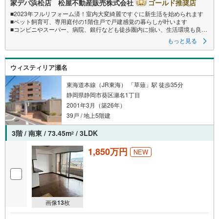
家デパ浜松店 松屋不動産販売株式会社
ゴールド推奨店
■2023年フルリフォーム済！室内大変綺麗ですぐに新生活を始められます
■ペット飼育可、専用庭付の1階住戸で戸建感覚の暮らしが叶います
■コンビニやスーパー、病院、銀行なども徒歩圏内に揃い、生活環境も良好
です
もっと見る
■LDK約19.2帖＋全室フローリングでゆとりある住空間
ウィスティリア瀬名
●松屋不動産販売株式会社 家デパのつよみ●
・浜松市中央区に特化し浜名区まで幅広い物件を取り扱っています！
東海道本線（JR東海） 「草薙」駅 徒歩35分
浜松市の物件ならおまかせください。
静岡県静岡市葵区瀬名1丁目
新築戸建、中古戸建、中古マンション、土地をお客様のご希望に合わせて
2001年3月（築26年）
ご提案いたします！
39戸 / 地上5階建
・中古物件のリフォーム実績多数！
中古物件をご購入の際、約70％という多くの方々がリフォームを行ってい
3階 / 南東 / 73.45m
/ 3LDK
2
ます。
新築購入より低コストで、新築同様の快適なお住まいを実現できます。
1,850万円
NEW
・キッズスペース用意しております。ぜひご家族そろってご来場くださ
い。
・営業時間 午前9時00分～午後6時30分 （定休日:水曜日）
この時間帯はお電話でのお問い合わせがスムーズにご案内できます。
右下の電話ボタンをタッチ！もしくはお気軽にお電話ください。
画像
13
枚