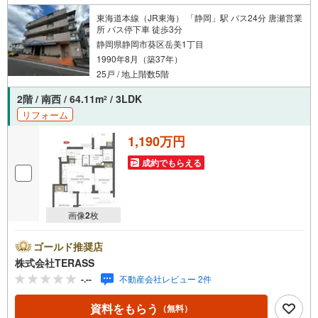
東海道本線（JR東海） 「静岡」駅 バス24分 唐瀬営業
所 バス停下車 徒歩3分
静岡県静岡市葵区岳美1丁目
1990年8月（築37年）
25戸 / 地上階数5階
2階 / 南西 / 64.11m
/ 3LDK
2
リフォーム
1,190万円
成約でもらえる
画像
2
枚
ゴールド推奨店
株式会社TERASS
-.--
不動産会社レビュー 2件
資料をもらう
（無料）