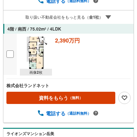
電話する
（通話料無料）
取り扱い不動産会社をもっと見る（
全
1
社
）
4階 / 南西 / 75.02m
/ 4LDK
2
2,390万円
画像
2
枚
株式会社ランドネット
資料をもらう
（無料）
電話する
（通話料無料）
ライオンズマンション岳美