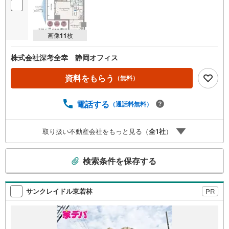
画像
11
枚
株式会社深考全幸 静岡オフィス
資料をもらう
（無料）
電話する
（通話料無料）
取り扱い不動産会社をもっと見る（
全
1
社
）
こ
検索条件を保存する
の
検
索
サンクレイドル東若林
PR
条
件
で