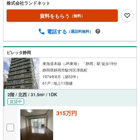
株式会社ランドネット
資料をもらう
（無料）
電話する
（通話料無料）
ビレッタ静岡
東海道本線（JR東海） 「静岡」駅 徒歩19分
静岡県静岡市駿河区津島町
1974年8月（築53年）
61戸 / 地上11階建
2階 / 北西 / 31.5m
/ 1DK
2
賃貸中
315万円