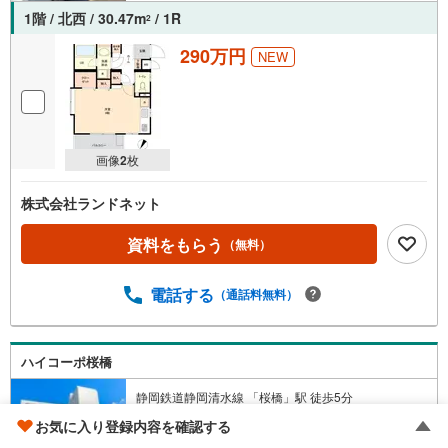
1階 / 北西 / 30.47m
/ 1R
2
290万円
NEW
画像
2
枚
株式会社ランドネット
資料をもらう
（無料）
電話する
（通話料無料）
ハイコーポ桜橋
静岡鉄道静岡清水線 「桜橋」駅 徒歩5分
静岡県静岡市清水区桜橋町
お気に入り登録内容を確認する
1979年12月（築47年）