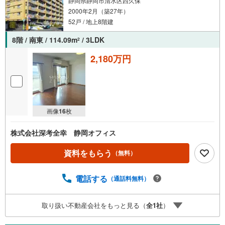
静岡県静岡市清水区西久保
2000年2月（築27年）
52戸 / 地上8階建
8階 / 南東 / 114.09m
/ 3LDK
2
2,180万円
画像
16
枚
株式会社深考全幸 静岡オフィス
資料をもらう
（無料）
電話する
（通話料無料）
取り扱い不動産会社をもっと見る（
全
1
社
）