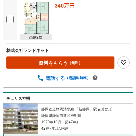
340万円
画像
2
枚
株式会社ランドネット
資料をもらう
（無料）
電話する
（通話料無料）
チュリス神明
静岡鉄道静岡清水線 「新静岡」駅 徒歩25分
静岡県静岡市葵区神明町
1979年10月（築47年）
42戸 / 地上5階建