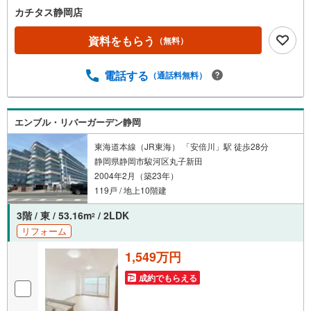
カチタス静岡店
資料をもらう
（無料）
電話する
（通話料無料）
エンブル・リバーガーデン静岡
東海道本線（JR東海） 「安倍川」駅 徒歩28分
静岡県静岡市駿河区丸子新田
2004年2月（築23年）
119戸 / 地上10階建
3階 / 東 / 53.16m
/ 2LDK
2
リフォーム
1,549万円
成約でもらえる