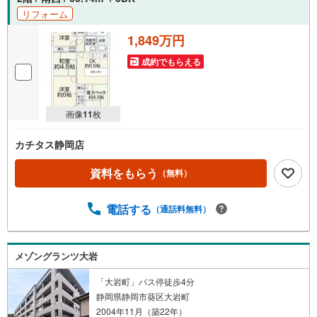
リフォーム
1,849万円
成約でもらえる
画像
11
枚
カチタス静岡店
資料をもらう
（無料）
電話する
（通話料無料）
メゾングランツ大岩
「大岩町」バス停徒歩4分
静岡県静岡市葵区大岩町
2004年11月（築22年）