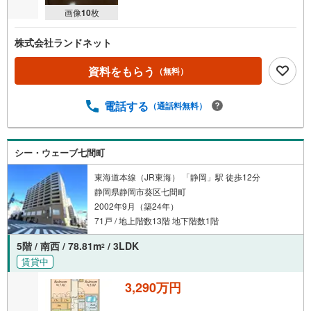
画像
10
枚
株式会社ランドネット
資料をもらう
（無料）
電話する
（通話料無料）
シー・ウェーブ七間町
東海道本線（JR東海） 「静岡」駅 徒歩12分
静岡県静岡市葵区七間町
2002年9月（築24年）
71戸 / 地上階数13階 地下階数1階
5階 / 南西 / 78.81m
/ 3LDK
2
賃貸中
3,290万円