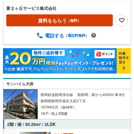
富士ヶ丘サービス株式会社
資料をもらう
（無料）
電話する
（通話料無料）
サンハイム大岩
静岡鉄道静岡清水線 「新静岡」駅から4000m 車:8分
静岡県静岡市葵区大岩2丁目
1979年5月（築48年）
18戸 / 地上3階建
2階 / 南 / 50.26m
/ 2LDK
2