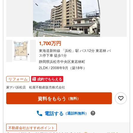
通
知
を
受
け
取
る
1,700万円
・
東海道新幹線 「浜松」駅 バス12分 東若林 バ
条
ス停下車 徒歩1分
件
静岡県浜松市中央区東若林町
を
2LDK / 2008年9月（築18年）
マ
リフォーム
成約でもらえる
イ
ペ
家デパ浜松店 松屋不動産販売株式会社
ー
資料をもらう
（無料）
ジ
に
電話する
保
（通話料無料）
存
す
不動産会社おすすめポイント
る