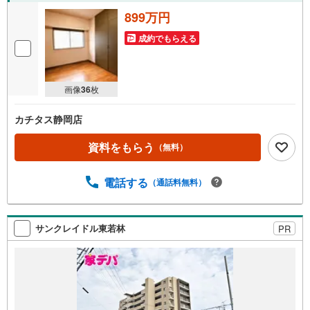
899万円
成約でもらえる
画像
36
枚
カチタス静岡店
資料をもらう
（無料）
電話する
（通話料無料）
サンクレイドル東若林
PR