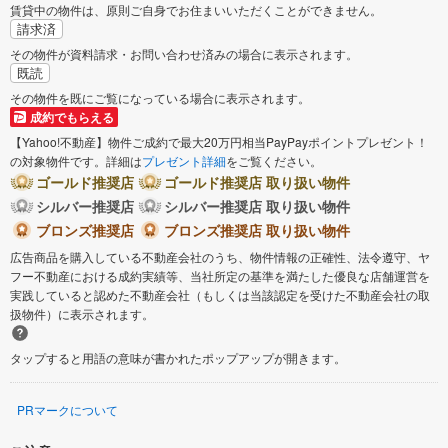
賃貸中の物件は、原則ご自身でお住まいいただくことができません。
請求済
その物件が資料請求・お問い合わせ済みの場合に表示されます。
既読
その物件を既にご覧になっている場合に表示されます。
成約でもらえる
【Yahoo!不動産】物件ご成約で最大20万円相当PayPayポイントプレゼント！
の対象物件です。詳細は
プレゼント詳細
をご覧ください。
ゴールド推奨店
ゴールド推奨店 取り扱い物件
シルバー推奨店
シルバー推奨店 取り扱い物件
ブロンズ推奨店
ブロンズ推奨店 取り扱い物件
広告商品を購入している不動産会社のうち、物件情報の正確性、法令遵守、ヤ
フー不動産における成約実績等、当社所定の基準を満たした優良な店舗運営を
実践していると認めた不動産会社（もしくは当該認定を受けた不動産会社の取
扱物件）に表示されます。
タップすると用語の意味が書かれたポップアップが開きます。
PRマークについて