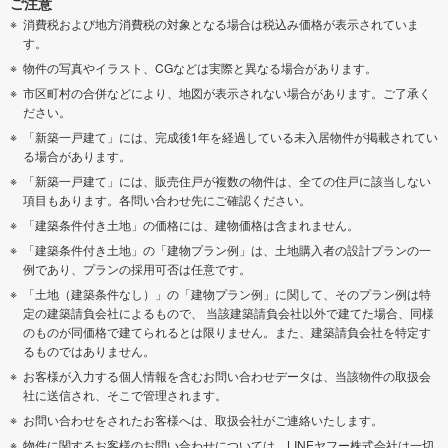
ご注意
消費税および地方消費税の対象となる場合は税込み価格が表示されていま
す。
物件の写真やイラスト、CGなどは実際と異なる場合があります。
市区町村の合併などにより、地図が表示されない場合があります。ご了承く
ださい。
「新築一戸建て」には、完成後1年を経過している未入居物件が掲載されてい
る場合があります。
「新築一戸建て」には、販売住戸が複数の物件は、全ての住戸に該当しない
項目もあります。各問い合わせ先にご確認ください。
「建築条件付き土地」の価格には、建物価格は含まれません。
「建築条件付き土地」の「建物プラン例」は、土地購入者の設計プランの一
例であり、プランの採用可否は任意です。
「土地（建築条件なし）」の「建物プラン例」に関して、そのプラン例は特
定の建築請負会社によるもので、 当該建築請負会社以外で建てた場合、同様
のものが同価格で建てられるとは限りません。また、建築請負会社を特定す
るものではありません。
お客様が入力する個人情報を含むお問い合わせデータは、当該物件の取扱会
社に送信され、そこで管理されます。
お問い合わせをされたお客様へは、取扱会社がご連絡いたします。
物件に関するお客様のお問い合わせについては、LINEヤフー株式会社は一切