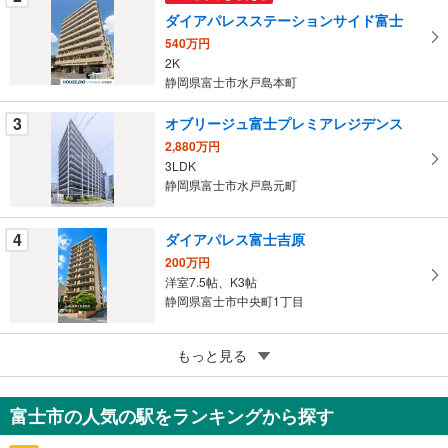
件
ダイアパレスステーションサイド富士
を
540万円
マ
2K
イ
静岡県富士市水戸島本町
ペ
ー
3
オブリージュ富士プレミアレジデンス
ジ
2,880万円
に
3LDK
保
静岡県富士市水戸島元町
存
す
4
ダイアパレス富士吉原
る
200万円
洋室7.5帖、K3帖
静岡県富士市中央町1丁目
5
ハイコーポ石坂
もっと見る
890万円
3LDK
富士市の人気の駅をランキングから探す
静岡県富士市石坂