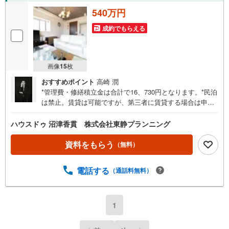
540万円
成約でもらえる
画像
15
枚
おすすめポイント
高崎 潤
*管理費・修繕積立金は合計で16、730円となります。*民泊
は禁止。賃貸は可能ですが、第三者に賃貸する場合は申請
が必要です。*小鳥・魚類以外の動物を飼育すること（使用
細則の規定あり）*インターネット有（個別契約）【プラス
ハウスドゥ 沼津香貫 株式会社東静プランニング
月1.8万円でオーダーメイドの内装に】 当店でご内見いた
だくメリットは、リノベーションに精通した担当者がその
資料をもらう
（無料）
場で価格提案ができ、ご要望をしっかりと受け止めます。
リノベーションのテイストは、ホテルライク・北欧風・西
電話する
（通話料無料）
海岸風・アメリカンスタイルなど、多様なお客さまの理想
を実現いたします。 またご購入後も5年、10年先の外壁塗
装やシロアリ予防、小規模・大規模な修繕、台風や大雨に
よる火災保険を活用したリフォームにも迅速対応が可能で
1
す。 物件のご購入から資金計画、おしゃれでこだわりのリ
ノベーション、火災保険まで、ワンストップでご提供いた