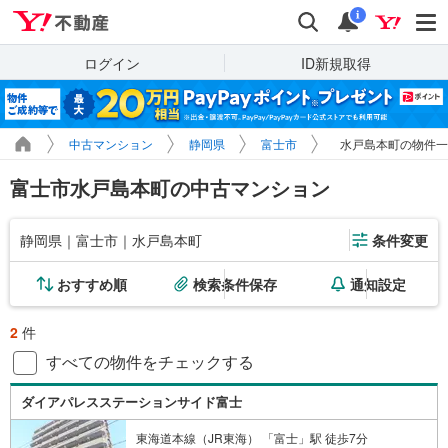
Yahoo!不動産
検索
通知
i
ログイン
ID新規取得
中古マンション
静岡県
富士市
水戸島本町の物件一
富士市水戸島本町の中古マンション
静岡県｜富士市｜水戸島本町
条件変更
おすすめ順
検索条件保存
通知設定
2
件
すべての物件をチェックする
ダイアパレスステーションサイド富士
東海道本線（JR東海） 「富士」駅 徒歩7分