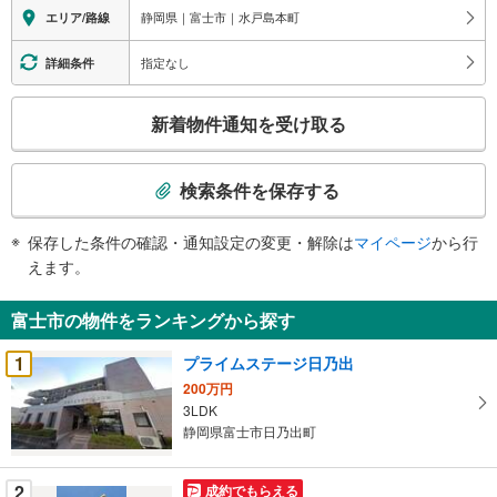
静岡県｜富士市｜水戸島本町
エリア/路線
指定なし
詳細条件
こ
新着物件通知を受け取る
の
検
索
検索条件を保存する
条
件
保存した条件の確認・通知設定の変更・解除は
マイページ
から行
で
えます。
通
知
富士市の物件をランキングから探す
を
受
1
プライムステージ日乃出
け
200万円
取
3LDK
る
静岡県富士市日乃出町
・
条
2
成約でもらえる