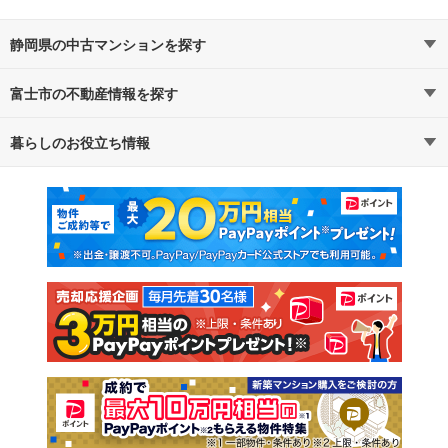
静岡県の中古マンションを探す
富士市の不動産情報を探す
路線・駅から探す
地域から探す
暮らしのお役立ち情報
不動産・住宅
賃貸住宅
通勤・通学時間から探す
地図から探す
マンションカタログ
教えて！住まいの先生
新築マンション
中古マンション
新築一戸建て
中古一戸建て
注文住宅
土地
売却査定