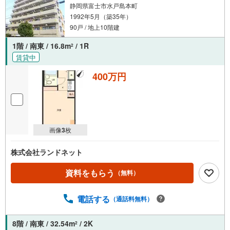
静岡県富士市水戸島本町
1992年5月（築35年）
90戸 / 地上10階建
1階 / 南東 / 16.8m
/ 1R
2
賃貸中
400万円
画像
3
枚
株式会社ランドネット
資料をもらう
（無料）
電話する
（通話料無料）
8階 / 南東 / 32.54m
/ 2K
2