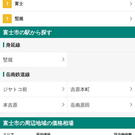
1
富士
1
竪堀
富士市の駅から探す
身延線
竪堀
岳南鉄道線
ジヤトコ前
吉原本町
本吉原
岳南原田
富士市の周辺地域の価格相場
エリア
平均価格
該当物件数