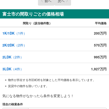
前へ
次へ
します。 ご購入後のお客さまを、全力でサポートさせてい
ただくことをお約束いたします。
富士市の間取りごとの価格相場
間取り（該当物件数）
平均価格
1K/1DK
（
1
件）
200万円
2K/2DK
（
2
件）
570万円
2LDK
（
2
件）
995万円
3LDK
（
4
件）
1,927万円
物件が所在する市区町村を対象とした平均価格を表示しています。
賃貸中の物件を除いています。
気になる物件がなかったら
条件を変更しよう！
現在の検索条件