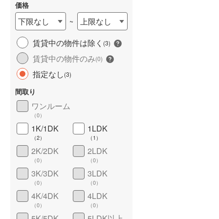
価格
下限なし
上限なし
~
賃貸中の物件は除く
(
3
)
賃貸中の物件のみ
(
0
)
指定なし
(
3
)
間取り
ワイドバルコニー
（
0
）
ワンルーム
（
0
）
1K/1DK
1LDK
（
2
）
（
1
）
2K/2DK
2LDK
（
0
）
（
0
）
3K/3DK
3LDK
（
0
）
（
0
）
4K/4DK
4LDK
（
0
）
（
0
）
5K/5DK
5LDK以上