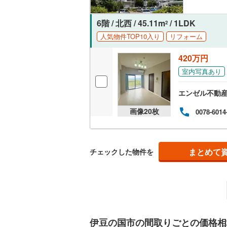
独立型キ
6階 / 北西 / 45.11m
/ 1LDK
2
人気物件TOP10入り
リフォーム
浴室
420万円
浴室乾燥
室内写真あり
バルコニー、
エンゼル不動
ルーフバ
画像
20
枚
0078-6014
収納
まとめて
チェックした物件を
ウォーク
（
0
）
販売、価格、
即入居可
伊豆の国市の間取りごとの価格相