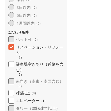
3日以内
（
0
）
5日以内
（
0
）
1週間以内
（
0
）
こだわり条件
ペット可
（
0
）
リノベーション・リフォー
ム
（
3
）
駐車場空きあり（近隣を含
む）
（
2
）
南向き（南東・南西含む）
（
0
）
2階以上
（
3
）
エレベーター
（
1
）
タワー（20階建て以上）