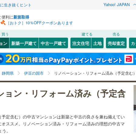
Yahoo! JAPAN
クに生き抜くヒント
と便利に
新規取得
［おトク］10％OFFクーポンあります
検索条件を保存しました
買う
建てる
売る
（JR東日本）
(
1
)
伊東線
(
1
)
リノベーション
ョン
新築一戸建て
中古一戸建て
注文住宅
土地
売却査定
カ
この検索条件の新着物件通知は、
マイページ
から設定できます。
0
)
身延線
(
0
)
ション・リフォーム
築古・築30年以上
（
3
）
駿河区
奈古谷
(
(
6
1
)
)
岩手
宮城
秋田
山形
幹線
(
1
)
0
)
静岡県、伊豆の国市、リノベーション・リフォーム
浜名区
(
0
)
神奈川
埼玉
千葉
茨城
静岡県
伊豆の国市
リノベーション・リフォーム済み（予定含む
0
)
伊豆箱根鉄道駿豆線
(
2
)
7
)
熱海市
(
45
)
クスあり
（
0
）
24時間ゴミ出し可
（
0
）
長野
富山
石川
福井
線
(
0
)
静岡鉄道静岡清水線
(
0
)
ション・リフォーム済み（予定含
(
1
)
伊東市
(
5
)
ルーム
（
0
）
エレベーター
（
1
）
道井川線
(
0
)
遠州鉄道
(
0
)
閉じる
閉じる
お気に入りリストを見る
お気に入りリストを見る
閉じる
閉じる
岐阜
静岡
三重
検索条件を保存する
)
磐田市
(
0
)
きあり（近隣を含む）
オートロック
（
1
）
（予定含む）の中古マンションは新築と中古の良さを兼ね備えてい
マイページ
)
藤枝市
(
1
)
兵庫
京都
滋賀
奈良
にオススメ。リノベーション済み・リフォーム済みの理想の中古マ
ょう。
)
下田市
(
2
)
約