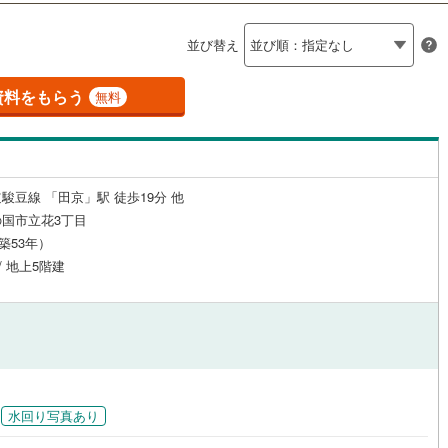
島根
岡山
広島
山口
)
伊豆市
(
0
)
（
0
）
24時間有人管理
（
0
）
並び替え
香川
愛媛
高知
)
伊豆の国市
(
3
)
保存した条件を見る
建ち方、日当たり
資料をもらう
無料
伊豆町
(
0
)
賀茂郡河津町
(
0
)
佐賀
長崎
熊本
大分
1
）
南向き（南東・南西含む）
崎町
(
0
)
賀茂郡西伊豆町
(
0
)
（
0
）
水町
(
1
)
駿東郡長泉町
(
2
)
戸なし
（
0
）
メゾネット
（
0
）
駿豆線 「田京」駅 徒歩19分 他
この条件で検索する
この条件で検索する
この条件で検索する
この条件で検索する
この条件で検索する
この条件で検索する
市区町村以下を選択
市区町村を選択す
駅を選択する
田町
(
0
)
榛原郡川根本町
(
0
)
国市立花3丁目
施工・品質・工法関連
（築53年）
/ 地上5階建
（
1
）
免震構造
（
0
）
総戸数200以上）
タワー（20階建て以上）
（
0
）
水回り写真あり
駅が始発駅
（
0
）
海まで2km以内
（
0
）