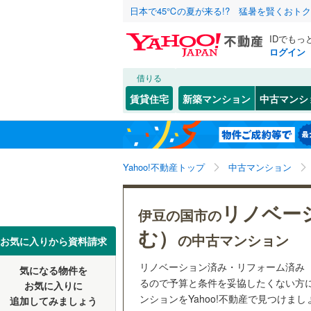
日本で45℃の夏が来る!? 猛暑を賢くおト
IDでもっ
ログイン
借りる
北海道
JR
北海道
東海道本線
こだわり条件
リフォーム、
賃貸住宅
新築マンション
中古マンシ
御殿場線
(
リノベー
静岡市
葵区
立花
(
(
10
2
)
)
東北
青森
（
3
）
東海道新
浜松市
中央区
(
3
関東
東京
Yahoo!不動産トップ
中古マンション
共用設備
私鉄・その他
伊豆急行
(
静岡県のそのほ
沼津市
(
1
宅配ボッ
信越・北陸
新潟
岳南鉄道
リノベー
伊豆の国市の
かの地域
富士宮市
トランク
大井川鐵
む）
の中古マンション
東海
愛知
お気に入りから資料請求
富士市
(
2
駐車場空
リノベーション済み・リフォーム済み
気になる物件を
（
2
）
掛川市
(
1
近畿
大阪
るので予算と条件を妥協したくない方
お気に入りに
ンションをYahoo!不動産で見つけまし
追加してみましょう
袋井市
(
0
管理・管理規