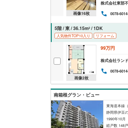
株式会社東部
共用施設
画像
16
枚
0078-6014
コンシェ
5階 / 東 / 36.15m
/ 1DK
2
設備
人気物件TOP10入り
リフォーム
床暖房
（
99万円
株式会社ラン
間取り、居室
0078-6014
画像
2
枚
バリアフ
LD
南箱根グラン・ビュー
リビング
東海道本線（J
（
0
）
静岡県伊豆
1990年10
総戸数 148戸
キッチン