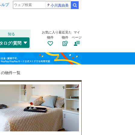
ヘルプ
小川真由美
検索
お気に入り
最近見た
マイ
知る
物件
物件
ページ
東海道本線（JR東海）
(
1
)
タログ/質問
飯田線
(
0
)
清水区
(
2
)
福島
天竜区
(
0
)
栃木
群馬
山梨
）の物件一覧
天竜浜名湖鉄道
(
0
)
三島市
(
9
)
自転車置き場
（
0
）
大井川鐵道大井川本線
(
0
)
島田市
(
0
)
バイク置き場
（
0
）
焼津市
(
0
)
防犯カメラ
（
0
）
御殿場市
(
2
)
和歌山
裾野市
(
1
)