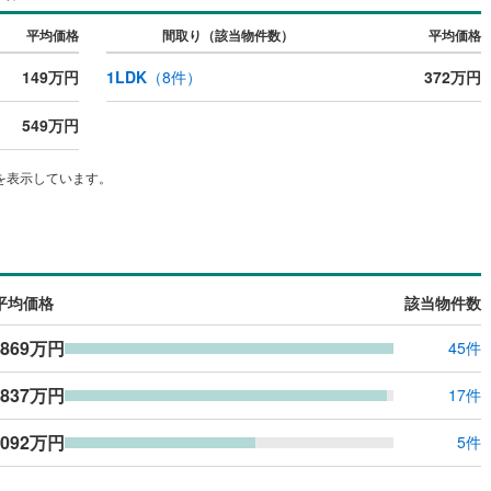
応
平均価格
間取り（該当物件数）
平均価格
ン内見(相談)可
（
0
）
IT重説可
（
1
）
149万円
1LDK
（
8
件）
372万円
ン対応とは？
549万円
を表示しています。
平均価格
該当物件数
,869万円
45件
,837万円
17件
,092万円
5件