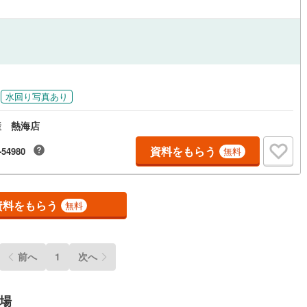
ッチン
（
0
）
対面キッチン
（
0
）
機あり
（
0
）
浴室に窓あり
（
0
）
水回り写真あり
庭
産 熱海店
ルコニー
（
0
）
専用庭
（
0
）
資料をもらう
-54980
無料
資料をもらう
無料
インクローゼット
前へ
1
次へ
契約、入居関連など
能
（
1
）
場