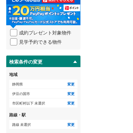
る
・
条
ゲストルーム
（
0
）
件
を
成約プレゼント対象物件
マ
イ
見学予約できる物件
ペ
ＴＶモニタ付インターホン
ー
（
1
）
ジ
に
検索条件の変更
保
存
地域
す
る
静岡県
変更
伊豆の国市
変更
市区町村以下 未選択
変更
路線・駅
路線 未選択
変更