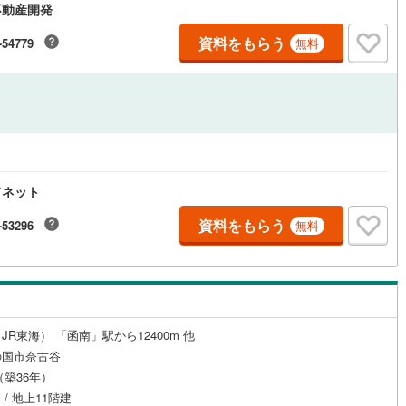
不動産開発
資料をもらう
-54779
無料
ルジュサービス
（
0
）
キッズルーム
（
0
）
0
）
オール電化
（
0
）
ドネット
全体
資料をもらう
-53296
無料
リー住宅
（
0
）
ダイニング15畳以上
R東海） 「函南」駅から12400m 他
の国市奈古谷
月（築36年）
 / 地上11階建