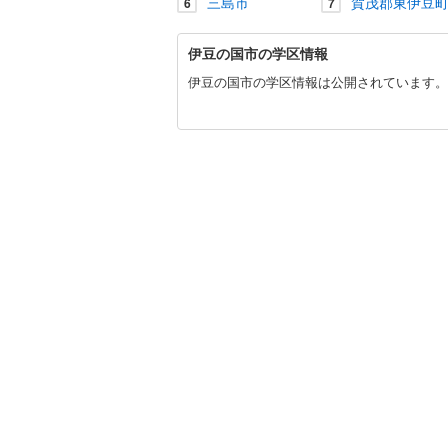
三島市
賀茂郡東伊豆
6
7
伊
伊豆の国市の学区情報
豆
の
伊豆の国市の学区情報は公開されています。
国
市
に
関
す
る
情
報