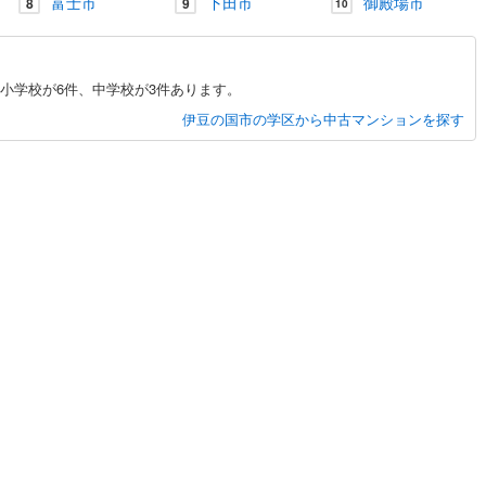
町
富士市
下田市
御殿場市
8
9
10
小学校が6件、中学校が3件あります。
伊豆の国市の学区から中古マンションを探す