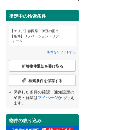
御前崎市
(
0
)
指定中の検索条件
牧之原市
(
0
)
賀茂郡南伊豆町
(
0
)
エリア
静岡県、伊豆の国市
宮崎
鹿児島
沖縄
2階以上
（
3
）
条件
リノベーション・リフ
田方郡函南町
(
4
)
ォーム
駿東郡小山町
(
4
)
条件をリセットする
最上階
（
1
）
する
る
周智郡森町
(
0
)
条件をリセットする
条件をリセットする
条件をリセットする
条件をリセットする
条件をリセットする
条件をリセットする
こ
新着物件通知を受け取る
の
検
索
制震構造
（
0
）
検索条件を保存する
条
件
低層マンション（4階建て以
保存した条件の確認・通知設定の
で
変更・解除は
マイページ
から行え
下）
（
0
）
通
ます。
知
を
受
物件の絞り込み
け
小学校まで1km以内
（
0
）
取