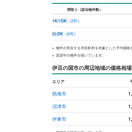
オンライン対
間取り（該当物件数）
オンライ
1K/1DK
（
2
件）
オンライ
2LDK
（
6
件）
物件が所在する市区町村を対象とした平均価格
賃貸中の物件を除いています。
伊豆の国市の周辺地域の価格相場
エリア
熱海市
1
沼津市
1
伊東市
1