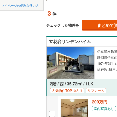
中国
鳥取
マイページの便利な使い方
湖西市
(
0
ペット可
3
件
四国
徳島
菊川市
(
0
配置、向き、
まとめて
チェックした物件を
賀茂郡東
九州・沖縄
福岡
角住戸
（
賀茂郡松
立花台リンデンハイム
駿東郡清
階下に住
伊豆箱根鉄道
0
0
0
0
0
0
榛原郡吉
該当物件
該当物件
該当物件
該当物件
該当物件
該当物件
件
件
件
件
件
件
静岡県伊豆の
構造・規模・
1974年3月
総戸数 38戸 
耐震構造
大規模（
2階 / 西 / 35.72m
/ 1LK
2
（
0
）
人気物件TOP10入り
リフォーム
立地
200万円
室内写真あり
最寄りの