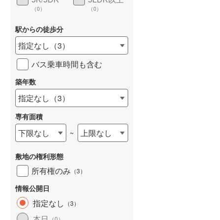
（
0
）
（
0
）
駅からの徒歩分
指定なし
（
3
）
詳しく見る
バス乗車時間も含む
築年数
指定なし
（
3
）
専有面積
下限なし
上限なし
~
敷地の権利形態
所有権のみ
（
3
）
情報公開日
指定なし
（
3
）
本日
（
0
）