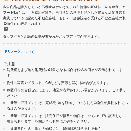
広告商品を購入している不動産会社のうち、物件情報の正確性、法令遵守、ヤ
フー不動産における成約実績等、当社所定の基準を満たした優良な店舗運営を
実践していると認めた不動産会社（もしくは当該認定を受けた不動産会社の取
扱物件）に表示されます。
タップすると用語の意味が書かれたポップアップが開きます。
PRマークについて
ご注意
消費税および地方消費税の対象となる場合は税込み価格が表示されていま
す。
物件の写真やイラスト、CGなどは実際と異なる場合があります。
市区町村の合併などにより、地図が表示されない場合があります。ご了承く
ださい。
「新築一戸建て」には、完成後1年を経過している未入居物件が掲載されてい
る場合があります。
「新築一戸建て」には、販売住戸が複数の物件は、全ての住戸に該当しない
項目もあります。各問い合わせ先にご確認ください。
「建築条件付き土地」の価格には、建物価格は含まれません。