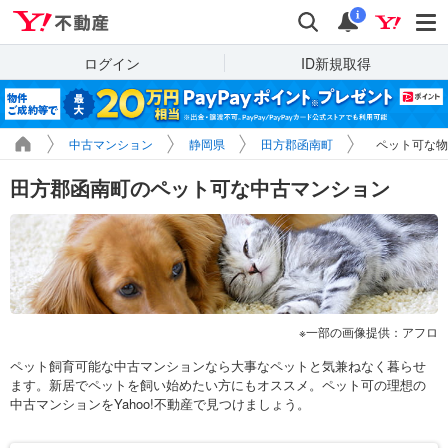
Yahoo!不動産
検索
通知
i
ログイン
ID新規取得
中古マンション
静岡県
田方郡函南町
ペット可な物
田方郡函南町のペット可な中古マンション
一部の画像提供：アフロ
ペット飼育可能な中古マンションなら大事なペットと気兼ねなく暮らせ
ます。新居でペットを飼い始めたい方にもオススメ。ペット可の理想の
中古マンションをYahoo!不動産で見つけましょう。