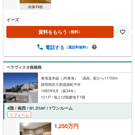
画像
13
枚
イーズ
資料をもらう
（無料）
電話する
（通話料無料）
ベラヴィスタ南箱根
東海道本線（JR東海） 「函南」駅から11700m
静岡県田方郡函南町平井
1992年9月（築34年）
121戸 / 地上12階建地下1階
4階 / 南西 / 81.31m
/ 1ワンルーム
2
リフォーム
1,250万円