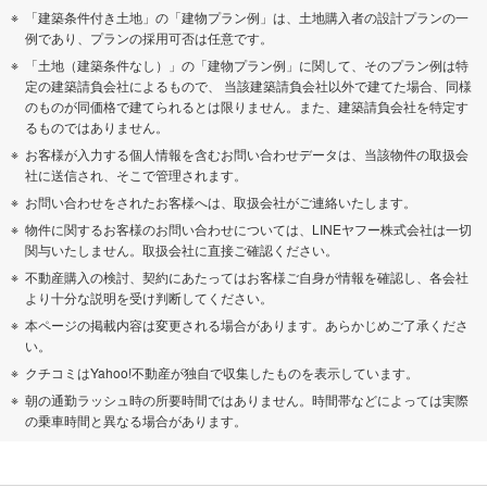
「建築条件付き土地」の「建物プラン例」は、土地購入者の設計プランの一
例であり、プランの採用可否は任意です。
「土地（建築条件なし）」の「建物プラン例」に関して、そのプラン例は特
定の建築請負会社によるもので、 当該建築請負会社以外で建てた場合、同様
のものが同価格で建てられるとは限りません。また、建築請負会社を特定す
るものではありません。
お客様が入力する個人情報を含むお問い合わせデータは、当該物件の取扱会
社に送信され、そこで管理されます。
お問い合わせをされたお客様へは、取扱会社がご連絡いたします。
物件に関するお客様のお問い合わせについては、LINEヤフー株式会社は一切
関与いたしません。取扱会社に直接ご確認ください。
不動産購入の検討、契約にあたってはお客様ご自身が情報を確認し、各会社
より十分な説明を受け判断してください。
本ページの掲載内容は変更される場合があります。あらかじめご了承くださ
い。
クチコミはYahoo!不動産が独自で収集したものを表示しています。
朝の通勤ラッシュ時の所要時間ではありません。時間帯などによっては実際
の乗車時間と異なる場合があります。