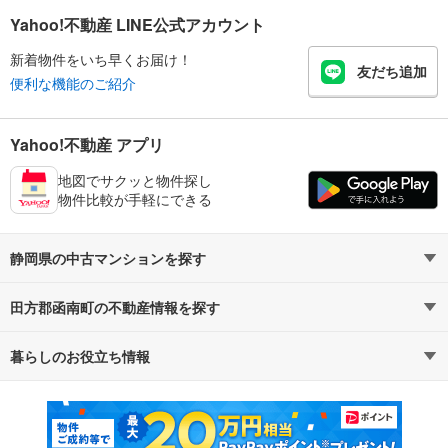
Yahoo!不動産 LINE公式アカウント
新着物件をいち早くお届け！
友だち追加
便利な機能のご紹介
Yahoo!不動産 アプリ
地図でサクッと物件探し
物件比較が手軽にできる
静岡県の中古マンションを探す
田方郡函南町の不動産情報を探す
路線・駅から探す
地域から探す
暮らしのお役立ち情報
不動産・住宅
賃貸住宅
通勤・通学時間から探す
地図から探す
マンションカタログ
教えて！住まいの先生
新築マンション
中古マンション