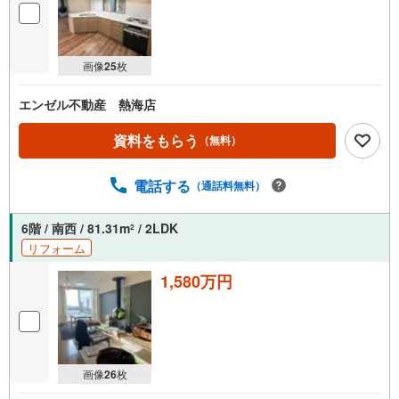
画像
25
枚
エンゼル不動産 熱海店
資料をもらう
（無料）
電話する
（通話料無料）
6階 / 南西 / 81.31m
/ 2LDK
2
リフォーム
1,580万円
画像
26
枚