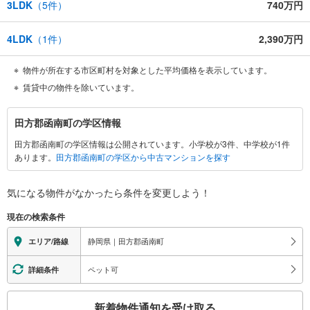
3LDK
（
5
件）
740万円
4LDK
（
1
件）
2,390万円
物件が所在する市区町村を対象とした平均価格を表示しています。
賃貸中の物件を除いています。
田
田方郡函南町の学区情報
方
田方郡函南町の学区情報は公開されています。小学校が3件、中学校が1件
郡
あります。
田方郡函南町の学区から中古マンションを探す
函
南
町
気になる物件がなかったら
条件を変更しよう！
に
現在の検索条件
関
す
静岡県｜田方郡函南町
エリア/路線
る
情
ペット可
詳細条件
報
こ
新着物件通知を受け取る