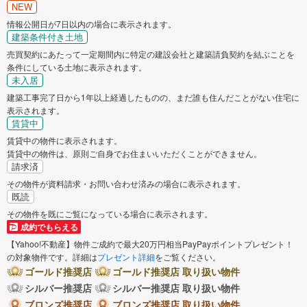
NEW
情報公開日が7日以内の場合に表示されます。
建築条件付き土地
売買契約にあたって一定期間内に特定の建設会社と建築請負契約を結ぶことを
条件にしている土地に表示されます。
未入居
建築工事完了日から1年以上経過したものの、まだ誰も住んだことがない住宅に
表示されます。
賃貸中
賃貸中の物件に表示されます。
賃貸中の物件は、原則ご自身でお住まいいただくことができません。
請求済
その物件が資料請求・お問い合わせ済みの場合に表示されます。
既読
その物件を既にご覧になっている場合に表示されます。
成約でもらえる
【Yahoo!不動産】物件ご成約で最大20万円相当PayPayポイントプレゼント！
の対象物件です。詳細は
プレゼント詳細
をご覧ください。
ゴールド推奨店
ゴールド推奨店 取り扱い物件
シルバー推奨店
シルバー推奨店 取り扱い物件
ブロンズ推奨店
ブロンズ推奨店 取り扱い物件