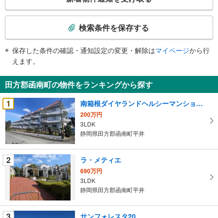
の
検
索
検索条件を保存する
条
件
保存した条件の確認・通知設定の変更・解除は
マイページ
から行
で
えます。
通
知
田方郡函南町の物件をランキングから探す
を
受
1
南箱根ダイヤランドヘルシーマンションオリーブヒル
け
200万円
取
3LDK
る
静岡県田方郡函南町平井
・
条
2
ラ・メティエ
件
690万円
を
3LDK
マ
静岡県田方郡函南町平井
イ
ペ
3
サンフォレスタ20
ー