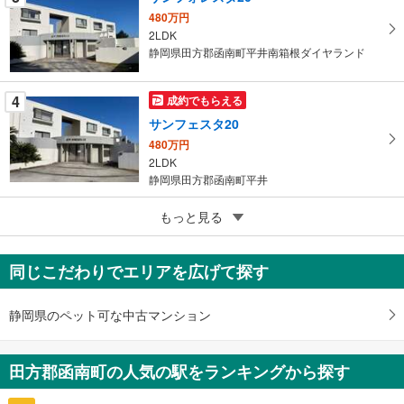
ジ
480万円
2LDK
に
静岡県田方郡函南町平井南箱根ダイヤランド
保
存
す
4
成約でもらえる
る
サンフェスタ20
480万円
2LDK
静岡県田方郡函南町平井
5
ベラヴィスタ南箱根
もっと見る
1,580万円
2LDK
同じこだわりでエリアを広げて探す
静岡県田方郡函南町平井
静岡県のペット可な中古マンション
田方郡函南町の人気の駅をランキングから探す