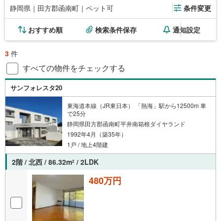
静岡県｜田方郡函南町｜ペット可
条件変更
おすすめ順
検索条件保存
通知設定
3
件
すべての物件をチェックする
サンフォレスタ20
東海道本線（JR東日本） 「熱海」駅から12500m 車
で25分
静岡県田方郡函南町平井南箱根ダイヤランド
1992年4月（築35年）
1戸 / 地上4階建
2階 / 北西 / 86.32m
/ 2LDK
2
480万円