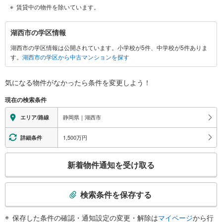
賃貸中の物件を除いています。
湖
湖西市の学区情報
西
湖西市の学区情報は公開されています。小学校が5件、中学校が5件ありま
市
す。
湖西市の学区から中古マンションを探す
に
関
す
気になる物件がなかったら
条件を変更しよう！
る
現在の検索条件
情
報
静岡県｜湖西市
エリア/路線
1,500万円
詳細条件
こ
新着物件通知を受け取る
の
検
索
検索条件を保存する
条
件
保存した条件の確認・通知設定の変更・解除は
マイページ
から行