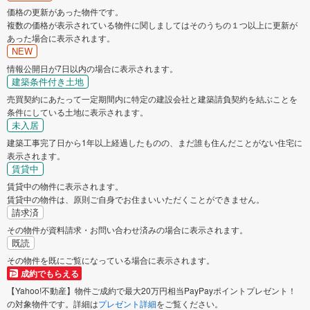
価格の更新があった物件です。
複数の価格が表示されている物件に関しましてはそのうちの１つ以上に更新が
あった場合に表示されます。
NEW
情報公開日が7日以内の場合に表示されます。
建築条件付き土地
売買契約にあたって一定期間内に特定の建設会社と建築請負契約を結ぶことを
条件にしている土地に表示されます。
未入居
建築工事完了日から1年以上経過したものの、まだ誰も住んだことがない住宅に
表示されます。
賃貸中
賃貸中の物件に表示されます。
賃貸中の物件は、原則ご自身でお住まいいただくことができません。
請求済
その物件が資料請求・お問い合わせ済みの場合に表示されます。
既読
その物件を既にご覧になっている場合に表示されます。
成約でもらえる
【Yahoo!不動産】物件ご成約で最大20万円相当PayPayポイントプレゼント！
の対象物件です。詳細は
プレゼント詳細
をご覧ください。