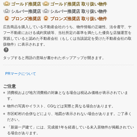
ゴールド推奨店
ゴールド推奨店 取り扱い物件
シルバー推奨店
シルバー推奨店 取り扱い物件
ブロンズ推奨店
ブロンズ推奨店 取り扱い物件
広告商品を購入している不動産会社のうち、物件情報の正確性、法令遵守、ヤ
フー不動産における成約実績等、当社所定の基準を満たした優良な店舗運営を
実践していると認めた不動産会社（もしくは当該認定を受けた不動産会社の取
扱物件）に表示されます。
タップすると用語の意味が書かれたポップアップが開きます。
PRマークについて
ご注意
消費税および地方消費税の対象となる場合は税込み価格が表示されていま
す。
物件の写真やイラスト、CGなどは実際と異なる場合があります。
市区町村の合併などにより、地図が表示されない場合があります。ご了承く
ださい。
「新築一戸建て」には、完成後1年を経過している未入居物件が掲載されてい
る場合があります。