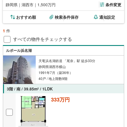
静岡県｜湖西市｜1,500万円
条件変更
おすすめ順
検索条件保存
通知設定
1
件
すべての物件をチェックする
ルポール浜名湖
天竜浜名湖鉄道 「尾奈」駅 徒歩33分
静岡県湖西市横山
1991年7月（築36年）
40戸 / 地上階数9階
3階 / 南 / 39.85m
/ 1LDK
2
333万円