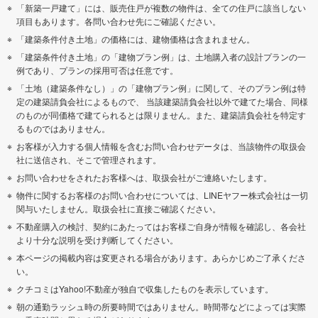
「新築一戸建て」には、販売住戸が複数の物件は、全ての住戸に該当しない
項目もあります。各問い合わせ先にご確認ください。
「建築条件付き土地」の価格には、建物価格は含まれません。
「建築条件付き土地」の「建物プラン例」は、土地購入者の設計プランの一
例であり、プランの採用可否は任意です。
「土地（建築条件なし）」の「建物プラン例」に関して、そのプラン例は特
定の建築請負会社によるもので、 当該建築請負会社以外で建てた場合、同様
のものが同価格で建てられるとは限りません。また、建築請負会社を特定す
るものではありません。
お客様が入力する個人情報を含むお問い合わせデータは、当該物件の取扱会
社に送信され、そこで管理されます。
お問い合わせをされたお客様へは、取扱会社がご連絡いたします。
物件に関するお客様のお問い合わせについては、LINEヤフー株式会社は一切
関与いたしません。取扱会社に直接ご確認ください。
不動産購入の検討、契約にあたってはお客様ご自身が情報を確認し、各会社
より十分な説明を受け判断してください。
本ページの掲載内容は変更される場合があります。あらかじめご了承くださ
い。
クチコミはYahoo!不動産が独自で収集したものを表示しています。
朝の通勤ラッシュ時の所要時間ではありません。時間帯などによっては実際