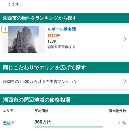
で
えます。
通
知
湖西市の物件をランキングから探す
を
受
1
ルポール浜名湖
け
333万円
取
1LDK
る
静岡県湖西市横山
・
条
件
同じこだわりでエリアを広げて探す
を
マ
静岡県の1,500万円以下の中古マンション
イ
ペ
ー
湖西市の周辺地域の価格相場
ジ
に
エリア
平均価格
該当物件数
保
存
960万円
豊橋市
31件
す