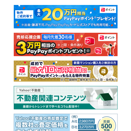
マンションカタログ
教えて！住まいの先生
新築マンション
中古マンション
新築一戸建て
中古一戸建て
注文住宅
土地
売却査定