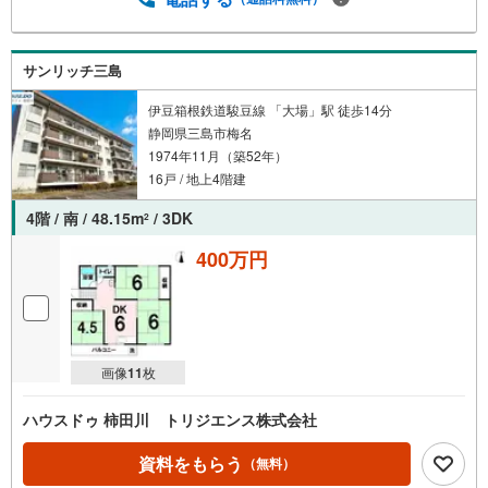
サンリッチ三島
伊豆箱根鉄道駿豆線 「大場」駅 徒歩14分
静岡県三島市梅名
1974年11月（築52年）
16戸 / 地上4階建
4階 / 南 / 48.15m
/ 3DK
2
400万円
画像
11
枚
ハウスドゥ 柿田川 トリジエンス株式会社
資料をもらう
（無料）