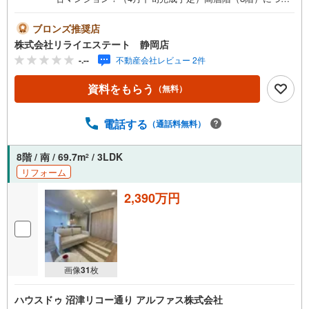
き、日当たり・眺望良好物件！室内フルリフォーム、フラ
ット対面キッチンで開放感の溢れる空間です！
ブロンズ推奨店
株式会社リライエステート 静岡店
-.--
不動産会社レビュー 2件
資料をもらう
（無料）
電話する
（通話料無料）
8階 / 南 / 69.7m
/ 3LDK
2
リフォーム
2,390万円
画像
31
枚
ハウスドゥ 沼津リコー通り アルファス株式会社