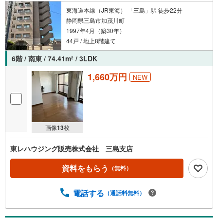
東海道本線（JR東海） 「三島」駅 徒歩22分
静岡県三島市加茂川町
1997年4月（築30年）
44戸 / 地上8階建て
6階 / 南東 / 74.41m
/ 3LDK
2
1,660万円
NEW
画像
13
枚
東レハウジング販売株式会社 三島支店
資料をもらう
（無料）
電話する
（通話料無料）