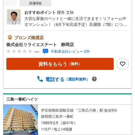
画像
5
枚
おすすめポイント
櫻井 文秋
大切な家族のペットと一緒に生活できます！リフォーム中
古マンション！（8月下旬完成予定）高層階（7階）につ
き、日当たり・眺望良好物件！室内フルリフォーム、フラ
ット対面キッチンで開放感の溢れる空間です！
ブロンズ推奨店
株式会社リライエステート 静岡店
-.--
不動産会社レビュー 2件
資料をもらう
（無料）
電話する
（通話料無料）
三島一番町ハイツ
伊豆箱根鉄道駿豆線 「三島広小路」駅 徒歩9分
静岡県三島市一番町
1986年2月（築41年）
110戸 / 地上14階建