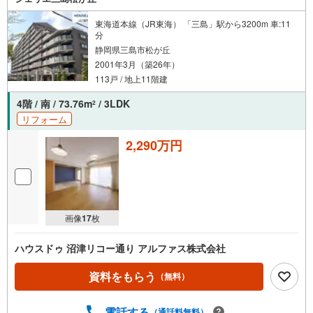
東海道本線（JR東海） 「三島」駅から3200m 車:11
分
静岡県三島市松が丘
2001年3月（築26年）
113戸 / 地上11階建
4階 / 南 / 73.76m
/ 3LDK
2
リフォーム
2,290万円
画像
17
枚
ハウスドゥ 沼津リコー通り アルファス株式会社
資料をもらう
（無料）
電話する
（通話料無料）