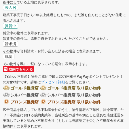
条件にしている土地に表示されます。
未入居
建築工事完了日から1年以上経過したものの、まだ誰も住んだことがない住宅に
表示されます。
賃貸中
賃貸中の物件に表示されます。
賃貸中の物件は、原則ご自身でお住まいいただくことができません。
請求済
その物件が資料請求・お問い合わせ済みの場合に表示されます。
既読
その物件を既にご覧になっている場合に表示されます。
成約でもらえる
【Yahoo!不動産】物件ご成約で最大20万円相当PayPayポイントプレゼント！
の対象物件です。詳細は
プレゼント詳細
をご覧ください。
ゴールド推奨店
ゴールド推奨店 取り扱い物件
シルバー推奨店
シルバー推奨店 取り扱い物件
ブロンズ推奨店
ブロンズ推奨店 取り扱い物件
広告商品を購入している不動産会社のうち、物件情報の正確性、法令遵守、ヤ
フー不動産における成約実績等、当社所定の基準を満たした優良な店舗運営を
実践していると認めた不動産会社（もしくは当該認定を受けた不動産会社の取
扱物件）に表示されます。