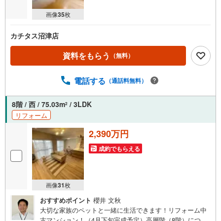
画像
35
枚
カチタス沼津店
資料をもらう
（無料）
電話する
（通話料無料）
8階 / 西 / 75.03m
/ 3LDK
2
リフォーム
2,390万円
成約でもらえる
画像
31
枚
おすすめポイント
櫻井 文秋
大切な家族のペットと一緒に生活できます！リフォーム中
古マンション！（4月下旬完成予定）高層階（8階）につ