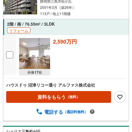
静岡県三島市松が丘
2001年3月（築26年）
113戸 / 地上11階建
2階 / 南 / 76.55m
/ 3LDK
2
リフォーム
2,590万円
画像
17
枚
ハウスドゥ 沼津リコー通り アルファス株式会社
資料をもらう
（無料）
電話する
（通話料無料）
シェリエ三島松が丘