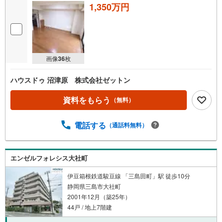
1,350万円
画像
36
枚
ハウスドゥ 沼津原 株式会社ゼットン
資料をもらう
（無料）
電話する
（通話料無料）
エンゼルフォレシス大社町
伊豆箱根鉄道駿豆線 「三島田町」駅 徒歩10分
静岡県三島市大社町
2001年12月（築25年）
44戸 / 地上7階建