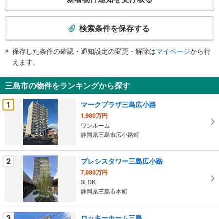
の
検
索
検索条件を保存する
条
件
保存した条件の確認・通知設定の変更・解除は
マイページ
から行
で
えます。
通
知
三島市の物件をランキングから探す
を
受
1
マークプラザ三島広小路
け
1,980万円
取
ワンルーム
る
静岡県三島市広小路町
・
条
2
プレシスタワー三島広小路
件
7,080万円
を
3LDK
マ
静岡県三島市本町
イ
ペ
3
ロッキーホーム三島
ー