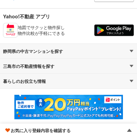
Yahoo!不動産 アプリ
地図でサクッと物件探し
物件比較が手軽にできる
静岡県の中古マンションを探す
三島市の不動産情報を探す
路線・駅から探す
地域から探す
暮らしのお役立ち情報
不動産・住宅
賃貸住宅
通勤・通学時間から探す
地図から探す
マンションカタログ
教えて！住まいの先生
新築マンション
中古マンション
新築一戸建て
中古一戸建て
注文住宅
土地
お気に入り登録内容を確認する