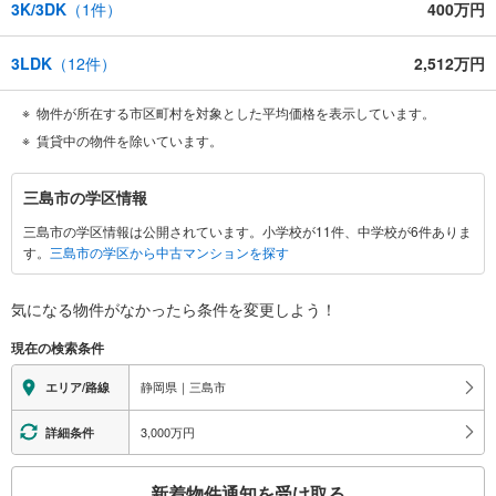
3K/3DK
（
1
件）
400万円
3LDK
（
12
件）
2,512万円
物件が所在する市区町村を対象とした平均価格を表示しています。
賃貸中の物件を除いています。
三
三島市の学区情報
島
三島市の学区情報は公開されています。小学校が11件、中学校が6件ありま
市
す。
三島市の学区から中古マンションを探す
に
関
す
気になる物件がなかったら
条件を変更しよう！
る
現在の検索条件
情
報
静岡県｜三島市
エリア/路線
3,000万円
詳細条件
こ
新着物件通知を受け取る