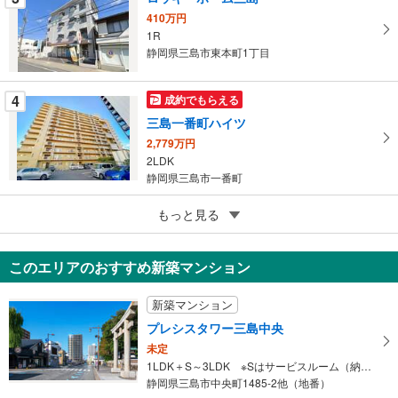
ジ
410万円
1R
に
静岡県三島市東本町1丁目
保
存
す
4
成約でもらえる
る
三島一番町ハイツ
2,779万円
2LDK
静岡県三島市一番町
5
アプローズタウンサンヴェール三島
もっと見る
1,850万円
3LDK
このエリアのおすすめ新築マンション
静岡県三島市若松町
新築マンション
プレシスタワー三島中央
未定
1LDK＋S～3LDK ※Sはサービスルーム（納戸）です。
静岡県三島市中央町1485-2他（地番）