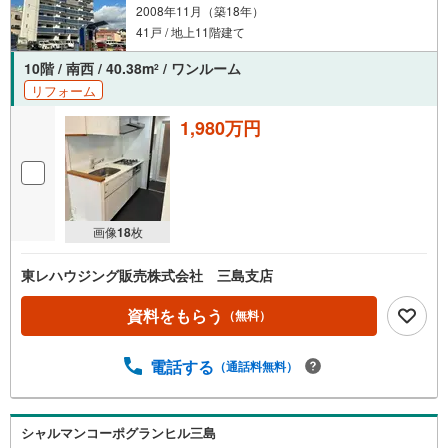
2008年11月（築18年）
41戸 / 地上11階建て
10階 / 南西 / 40.38m
/ ワンルーム
2
リフォーム
1,980万円
画像
18
枚
東レハウジング販売株式会社 三島支店
資料をもらう
（無料）
電話する
（通話料無料）
シャルマンコーポグランヒル三島