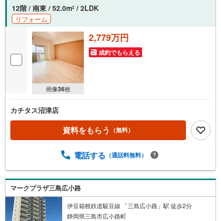
12階 / 南東 / 52.0m
/ 2LDK
2
リフォーム
2,779万円
成約でもらえる
画像
36
枚
カチタス沼津店
資料をもらう
（無料）
電話する
（通話料無料）
マークプラザ三島広小路
伊豆箱根鉄道駿豆線 「三島広小路」駅 徒歩2分
静岡県三島市広小路町