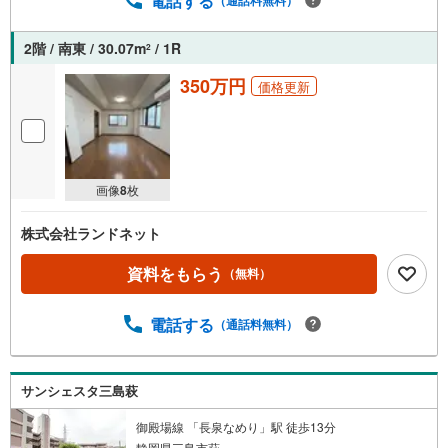
電話する
2階 / 南東 / 30.07m
/ 1R
2
350万円
価格更新
画像
8
枚
株式会社ランドネット
資料をもらう
（無料）
電話する
（通話料無料）
サンシェスタ三島萩
御殿場線 「長泉なめり」駅 徒歩13分
静岡県三島市萩