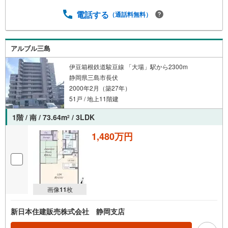
電話する
（通話料無料）
アルブル三島
伊豆箱根鉄道駿豆線 「大場」駅から2300m
静岡県三島市長伏
2000年2月（築27年）
51戸 / 地上11階建
1階 / 南 / 73.64m
/ 3LDK
2
1,480万円
画像
11
枚
新日本住建販売株式会社 静岡支店