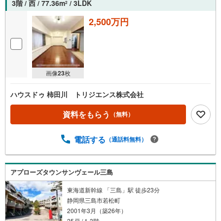
3階 / 西 / 77.36m
/ 3LDK
2
2,500万円
画像
23
枚
ハウスドゥ 柿田川 トリジエンス株式会社
資料をもらう
（無料）
電話する
（通話料無料）
アプローズタウンサンヴェール三島
東海道新幹線 「三島」駅 徒歩23分
静岡県三島市若松町
2001年3月（築26年）
25戸 / 1-3階