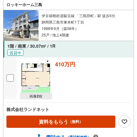
ロッキーホーム三島
伊豆箱根鉄道駿豆線 「三島田町」駅 徒歩5分
静岡県三島市東本町1丁目
1988年9月（築38年）
25戸 / 地上4階建
1階 / 南東 / 30.07m
/ 1R
2
賃貸中
410万円
画像
2
枚
株式会社ランドネット
資料をもらう
（無料）
（通話料無料）