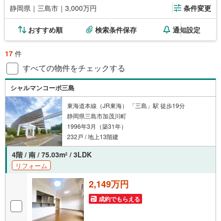
静岡県｜三島市｜3,000万円
条件変更
おすすめ順
検索条件保存
通知設定
17
件
すべての物件をチェックする
シャルマンコーポ三島
東海道本線（JR東海） 「三島」駅 徒歩19分
静岡県三島市加茂川町
1996年3月（築31年）
232戸 / 地上13階建
4階 / 南 / 75.03m
/ 3LDK
2
リフォーム
2,149万円
成約でもらえる