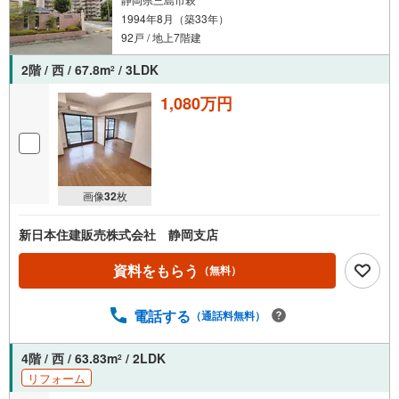
1994年8月（築33年）
92戸 / 地上7階建
2階 / 西 / 67.8m
/ 3LDK
2
1,080万円
画像
32
枚
新日本住建販売株式会社 静岡支店
資料をもらう
（無料）
電話する
（通話料無料）
4階 / 西 / 63.83m
/ 2LDK
2
リフォーム