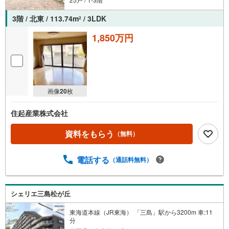
3階 / 北東 / 113.74m
/ 3LDK
2
1,850万円
画像
20
枚
住起産業株式会社
資料をもらう
（無料）
電話する
（通話料無料）
シェリエ三島松が丘
東海道本線（JR東海） 「三島」駅から3200m 車:11
分