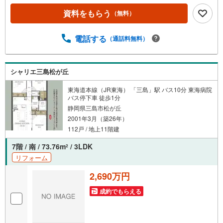
資料をもらう
（無料）
電話する
（通話料無料）
シャリエ三島松が丘
東海道本線（JR東海） 「三島」駅 バス10分 東海病院
バス停下車 徒歩1分
静岡県三島市松が丘
2001年3月（築26年）
112戸 / 地上11階建
7階 / 南 / 73.76m
/ 3LDK
2
リフォーム
2,690万円
成約でもらえる