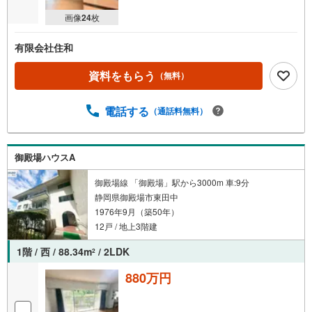
画像
24
枚
有限会社住和
資料をもらう
（無料）
電話する
（通話料無料）
御殿場ハウスA
御殿場線 「御殿場」駅から3000m 車:9分
静岡県御殿場市東田中
1976年9月（築50年）
12戸 / 地上3階建
1階 / 西 / 88.34m
/ 2LDK
2
880万円