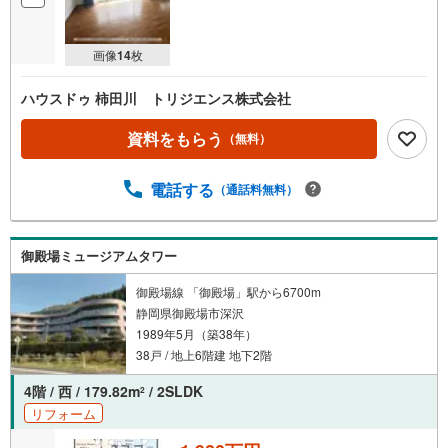
画像
14
枚
ハウスドゥ 柿田川 トリジエンス株式会社
資料をもらう
（無料）
電話する
（通話料無料）
御殿場ミュージアムタワー
御殿場線 「御殿場」駅から6700m
静岡県御殿場市深沢
1989年5月（築38年）
38戸 / 地上6階建 地下2階
4階 / 西 / 179.82m
/ 2SLDK
2
リフォーム