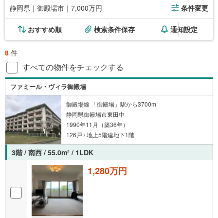
静岡県｜御殿場市｜7,000万円
条件変更
おすすめ順
検索条件保存
通知設定
8
件
すべての物件をチェックする
ファミール・ヴィラ御殿場
御殿場線 「御殿場」駅から3700m
静岡県御殿場市東田中
1990年11月（築36年）
126戸 / 地上5階建地下1階
3階 / 南西 / 55.0m
/ 1LDK
2
1,280万円