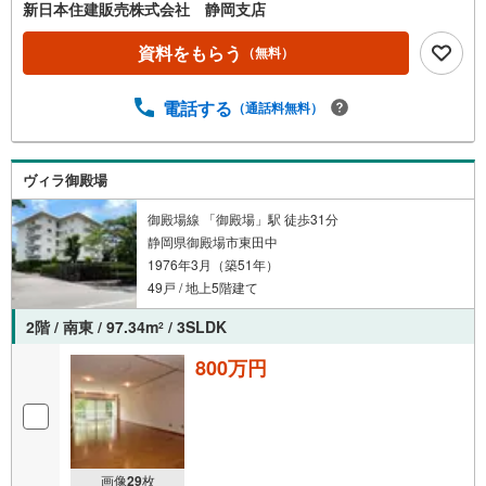
新日本住建販売株式会社 静岡支店
資料をもらう
（無料）
電話する
（通話料無料）
ヴィラ御殿場
御殿場線 「御殿場」駅 徒歩31分
静岡県御殿場市東田中
1976年3月（築51年）
49戸 / 地上5階建て
2階 / 南東 / 97.34m
/ 3SLDK
2
800万円
画像
29
枚