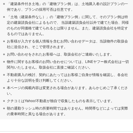
「建築条件付き土地」の「建物プラン例」は、土地購入者の設計プランの一
例であり、プランの採用可否は任意です。
「土地（建築条件なし）」の「建物プラン例」に関して、そのプラン例は特
定の建築請負会社によるもので、 当該建築請負会社以外で建てた場合、同様
のものが同価格で建てられるとは限りません。また、建築請負会社を特定す
るものではありません。
お客様が入力する個人情報を含むお問い合わせデータは、当該物件の取扱会
社に送信され、そこで管理されます。
お問い合わせをされたお客様へは、取扱会社がご連絡いたします。
物件に関するお客様のお問い合わせについては、LINEヤフー株式会社は一切
関与いたしません。取扱会社に直接ご確認ください。
不動産購入の検討、契約にあたってはお客様ご自身が情報を確認し、各会社
より十分な説明を受け判断してください。
本ページの掲載内容は変更される場合があります。あらかじめご了承くださ
い。
クチコミはYahoo!不動産が独自で収集したものを表示しています。
朝の通勤ラッシュ時の所要時間ではありません。時間帯などによっては実際
の乗車時間と異なる場合があります。