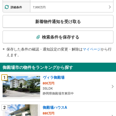
報
7,000万円
詳細条件
こ
新着物件通知を受け取る
の
検
索
検索条件を保存する
条
件
保存した条件の確認・通知設定の変更・解除は
マイページ
から行
で
えます。
通
知
御殿場市の物件をランキングから探す
を
受
1
ヴィラ御殿場
け
800万円
取
3SLDK
る
静岡県御殿場市東田中
・
条
2
御殿場ハウスA
件
880万円
を