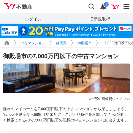
Yahoo!不動産
検索
通知
i
ログイン
ID新規取得
中古マンション
静岡県
御殿場市
7,000万円以下
御殿場市の7,000万円以下の中古マンション
一部の画像提供：アフロ
憧れのマイホームを7,000万円以下の中古マンションから探しましょう。
Yahoo!不動産なら間取りやエリア、こだわり条件を追加してさらに詳し
く検索できるので7,000万円以下の理想の中古マンションに出会えます。