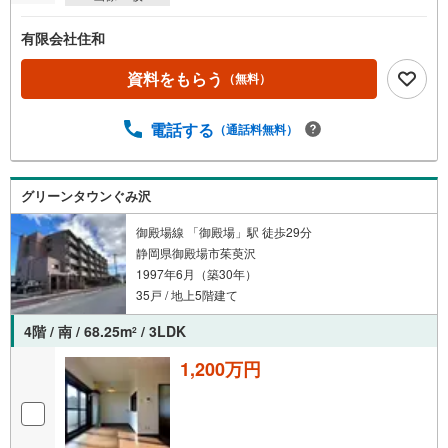
有限会社住和
資料をもらう
（無料）
電話する
（通話料無料）
グリーンタウンぐみ沢
御殿場線 「御殿場」駅 徒歩29分
静岡県御殿場市茱萸沢
1997年6月（築30年）
35戸 / 地上5階建て
4階 / 南 / 68.25m
/ 3LDK
2
1,200万円