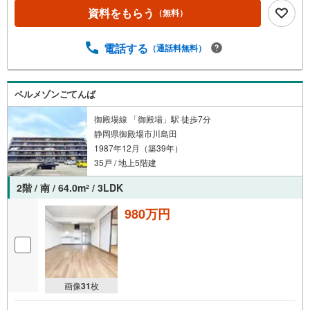
資料をもらう
（無料）
電話する
（通話料無料）
ベルメゾンごてんば
御殿場線 「御殿場」駅 徒歩7分
静岡県御殿場市川島田
1987年12月（築39年）
35戸 / 地上5階建
2階 / 南 / 64.0m
/ 3LDK
2
980万円
画像
31
枚