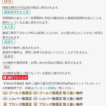
NEW
情報公開日が7日以内の場合に表示されます。
建築条件付き土地
売買契約にあたって一定期間内に特定の建設会社と建築請負契約を結ぶことを
条件にしている土地に表示されます。
未入居
建築工事完了日から1年以上経過したものの、まだ誰も住んだことがない住宅に
表示されます。
賃貸中
賃貸中の物件に表示されます。
賃貸中の物件は、原則ご自身でお住まいいただくことができません。
請求済
その物件が資料請求・お問い合わせ済みの場合に表示されます。
既読
その物件を既にご覧になっている場合に表示されます。
成約でもらえる
【Yahoo!不動産】物件ご成約で最大20万円相当PayPayポイントプレゼント！
の対象物件です。詳細は
プレゼント詳細
をご覧ください。
ゴールド推奨店
ゴールド推奨店 取り扱い物件
シルバー推奨店
シルバー推奨店 取り扱い物件
ブロンズ推奨店
ブロンズ推奨店 取り扱い物件