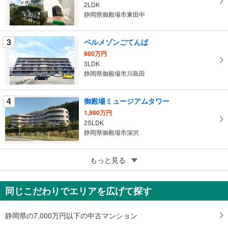
2LDK
マ
静岡県御殿場市東田中
イ
ペ
3
ベルメゾンごてんば
ー
ジ
980万円
3LDK
に
静岡県御殿場市川島田
保
存
す
4
御殿場ミュージアムタワー
る
1,980万円
2SLDK
静岡県御殿場市深沢
5
ファミール・ヴィラ御殿場
もっと見る
1,280万円
1LDK
同じこだわりでエリアを広げて探す
静岡県御殿場市東田中
静岡県の7,000万円以下の中古マンション