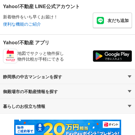
Yahoo!不動産 LINE公式アカウント
新着物件をいち早くお届け！
友だち追加
便利な機能のご紹介
Yahoo!不動産 アプリ
地図でサクッと物件探し
物件比較が手軽にできる
静岡県の中古マンションを探す
御殿場市の不動産情報を探す
路線・駅から探す
地域から探す
暮らしのお役立ち情報
不動産・住宅
賃貸住宅
通勤・通学時間から探す
地図から探す
マンションカタログ
教えて！住まいの先生
新築マンション
中古マンション