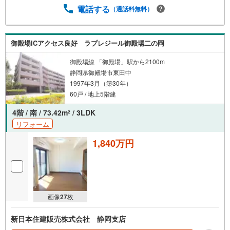
電話する
（通話料無料）
御殿場ICアクセス良好 ラプレジール御殿場二の岡
御殿場線 「御殿場」駅から2100m
静岡県御殿場市東田中
1997年3月（築30年）
60戸 / 地上5階建
4階 / 南 / 73.42m
/ 3LDK
2
リフォーム
1,840万円
画像
27
枚
新日本住建販売株式会社 静岡支店