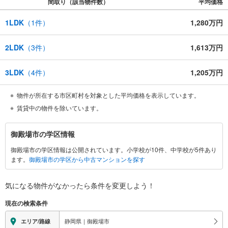
間取り（該当物件数）
平均価格
1LDK
（
1
件）
1,280万円
2LDK
（
3
件）
1,613万円
3LDK
（
4
件）
1,205万円
物件が所在する市区町村を対象とした平均価格を表示しています。
賃貸中の物件を除いています。
御
御殿場市の学区情報
殿
御殿場市の学区情報は公開されています。小学校が10件、中学校が5件あり
場
ます。
御殿場市の学区から中古マンションを探す
市
に
関
気になる物件がなかったら
条件を変更しよう！
す
現在の検索条件
る
情
静岡県｜御殿場市
エリア/路線