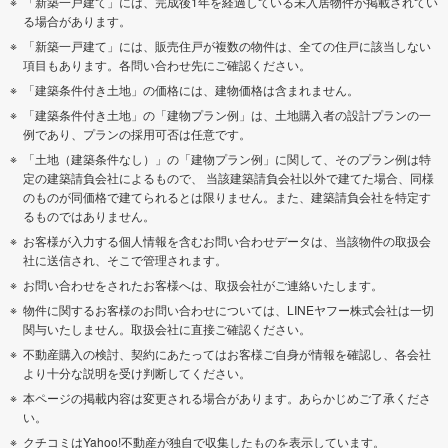
「新築一戸建て」には、完成後1年を経過している未入居物件が掲載されてい
る場合があります。
「新築一戸建て」には、販売住戸が複数の物件は、全ての住戸に該当しない
項目もあります。各問い合わせ先にご確認ください。
「建築条件付き土地」の価格には、建物価格は含まれません。
「建築条件付き土地」の「建物プラン例」は、土地購入者の設計プランの一
例であり、プランの採用可否は任意です。
「土地（建築条件なし）」の「建物プラン例」に関して、そのプラン例は特
定の建築請負会社によるもので、 当該建築請負会社以外で建てた場合、同様
のものが同価格で建てられるとは限りません。また、建築請負会社を特定す
るものではありません。
お客様が入力する個人情報を含むお問い合わせデータは、当該物件の取扱会
社に送信され、そこで管理されます。
お問い合わせをされたお客様へは、取扱会社がご連絡いたします。
物件に関するお客様のお問い合わせについては、LINEヤフー株式会社は一切
関与いたしません。取扱会社に直接ご確認ください。
不動産購入の検討、契約にあたってはお客様ご自身が情報を確認し、各会社
より十分な説明を受け判断してください。
本ページの掲載内容は変更される場合があります。あらかじめご了承くださ
い。
クチコミはYahoo!不動産が独自で収集したものを表示しています。