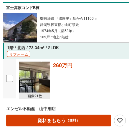
富士高原コンドB棟
御殿場線 「御殿場」駅から11100m
静岡県駿東郡小山町須走
1974年5月（築53年）
169戸 / 地上5階建
1階 / 北西 / 73.34m
/ 2LDK
2
リフォーム
260万円
画像
21
枚
エンゼル不動産 山中湖店
資料をもらう
（無料）