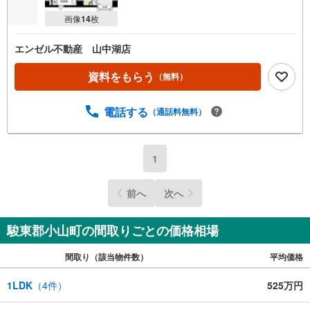
画像
14
枚
エンゼル不動産 山中湖店
資料をもらう
（無料）
電話する
（通話料無料）
1
前へ
次へ
駿東郡小山町の間取りごとの価格相場
間取り（該当物件数）
平均価格
1LDK
（
4
件）
525万円