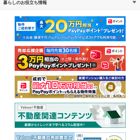
暮らしのお役立ち情報
不動産・住宅
賃貸住宅
通勤・通学時間から探す
地図から探す
マンションカタログ
教えて！住まいの先生
新築マンション
中古マンション
新築一戸建て
中古一戸建て
注文住宅
土地
売却査定