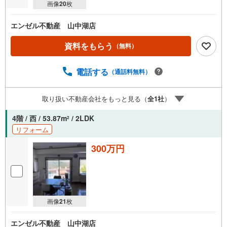
画像
20
枚
エンゼル不動産 山中湖店
資料をもらう
（無料）
電話する
（通話料無料）
取り扱い不動産会社をもっと見る（
全
1
社
）
4階 / 西 / 53.87m
/ 2LDK
2
リフォーム
300万円
画像
21
枚
エンゼル不動産 山中湖店