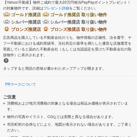
【Yahoo!不動産】物件ご成約で最大20万円相当PayPayポイントプレゼント！
の対象物件です。詳細は
プレゼント詳細
をご覧ください。
ゴールド推奨店
ゴールド推奨店 取り扱い物件
シルバー推奨店
シルバー推奨店 取り扱い物件
ブロンズ推奨店
ブロンズ推奨店 取り扱い物件
広告商品を購入している不動産会社のうち、物件情報の正確性、法令遵守、ヤ
フー不動産における成約実績等、当社所定の基準を満たした優良な店舗運営を
実践していると認めた不動産会社（もしくは当該認定を受けた不動産会社の取
扱物件）に表示されます。
タップすると用語の意味が書かれたポップアップが開きます。
PRマークについて
ご注意
消費税および地方消費税の対象となる場合は税込み価格が表示されていま
す。
物件の写真やイラスト、CGなどは実際と異なる場合があります。
市区町村の合併などにより、地図が表示されない場合があります。ご了承く
ださい。