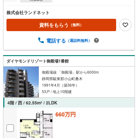
株式会社ランドネット
資料をもらう
（無料）
電話する
（通話料無料）
ダイヤモンドリゾート御殿場1番館
御殿場線 「御殿場」駅から6000m
静岡県駿東郡小山町桑木
1991年4月（築36年）
53戸 / 地上10階建
4階 / 西 / 62.55m
/ 2LDK
2
660万円