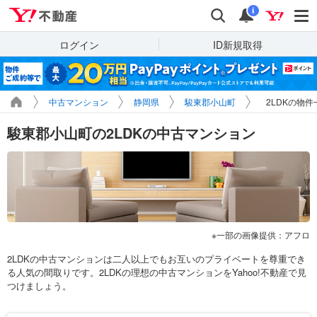
Yahoo!不動産
検索
通知
i
ログイン
ID新規取得
中古マンション
静岡県
駿東郡小山町
2LDKの物件
駿東郡小山町の2LDKの中古マンション
一部の画像提供：アフロ
2LDKの中古マンションは二人以上でもお互いのプライベートを尊重でき
る人気の間取りです。2LDKの理想の中古マンションをYahoo!不動産で見
つけましょう。