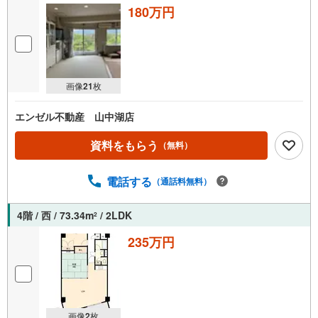
180万円
画像
21
枚
エンゼル不動産 山中湖店
資料をもらう
（無料）
電話する
（通話料無料）
4階 / 西 / 73.34m
/ 2LDK
2
235万円
画像
2
枚