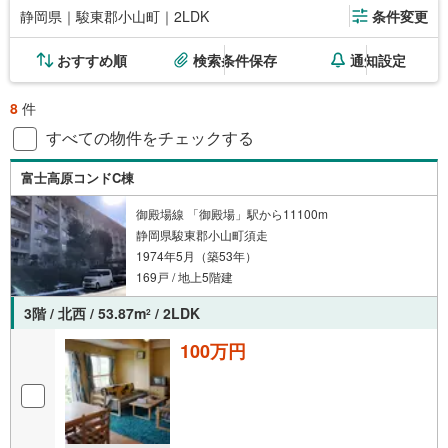
静岡県｜駿東郡小山町｜2LDK
条件変更
おすすめ順
検索条件保存
通知設定
8
件
すべての物件をチェックする
富士高原コンドC棟
御殿場線 「御殿場」駅から11100m
静岡県駿東郡小山町須走
1974年5月（築53年）
169戸 / 地上5階建
3階 / 北西 / 53.87m
/ 2LDK
2
100万円