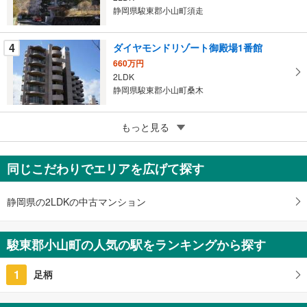
静岡県駿東郡小山町須走
保
存
す
4
ダイヤモンドリゾート御殿場1番館
る
660万円
2LDK
静岡県駿東郡小山町桑木
5
富士高原コンドC棟
もっと見る
98万円
2LDK
同じこだわりでエリアを広げて探す
静岡県駿東郡小山町須走
静岡県の2LDKの中古マンション
駿東郡小山町の人気の駅をランキングから探す
1
足柄