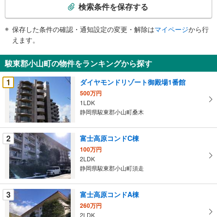
索
検索条件を保存する
条
件
保存した条件の確認・通知設定の変更・解除は
マイページ
から行
で
えます。
通
知
駿東郡小山町の物件をランキングから探す
を
受
1
ダイヤモンドリゾート御殿場1番館
け
500万円
取
1LDK
る
静岡県駿東郡小山町桑木
・
条
2
富士高原コンドC棟
件
100万円
を
2LDK
マ
静岡県駿東郡小山町須走
イ
ペ
3
富士高原コンドA棟
ー
ジ
260万円
2LDK
に