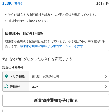
2LDK
（
8
件）
251万円
物件が所在する市区町村を対象とした平均価格を表示しています。
賃貸中の物件を除いています。
駿
駿東郡小山町の学区情報
東
駿東郡小山町の学区情報は公開されています。小学校が5件、中学校が3件
郡
あります。
駿東郡小山町の学区から中古マンションを探す
小
山
町
気になる物件がなかったら
条件を変更しよう！
に
現在の検索条件
関
す
静岡県｜駿東郡小山町
エリア/路線
る
情
2LDK
詳細条件
報
こ
新着物件通知を受け取る
の
検