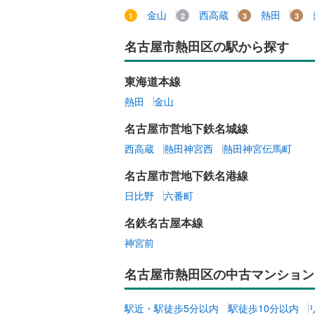
丹羽郡大
金山
西高蔵
熱田
共用施設
海部郡蟹
名古屋市熱田区の駅から探す
コンシェ
知多郡東
東海道本線
設備
知多郡武
熱田
金山
床暖房
（
北設楽郡
名古屋市営地下鉄名城線
西高蔵
熱田神宮西
熱田神宮伝馬町
間取り、居室
名古屋市営地下鉄名港線
バリアフ
日比野
六番町
名鉄名古屋本線
LD
神宮前
リビング
名古屋市熱田区の中古マンション
（
0
）
駅近・駅徒歩5分以内
駅徒歩10分以内
キッチン