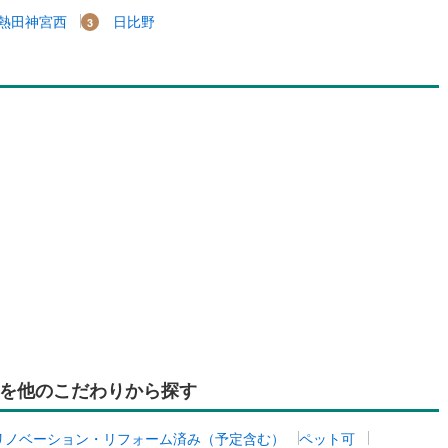
口町
(
0
)
丹羽郡扶桑町
(
0
)
熱田神宮西
日比野
江町
(
5
)
海部郡飛島村
(
0
)
ルジュサービス
（
0
）
キッズルーム
（
0
）
浦町
(
2
)
知多郡南知多町
(
10
)
豊町
(
0
)
額田郡幸田町
(
0
)
0
）
オール電化
（
0
）
東栄町
(
0
)
北設楽郡豊根村
(
0
)
全体
リー住宅
（
0
）
ダイニング15畳以上
を他のこだわりから探す
リノベーション・リフォーム済み（予定含む）
ペット可