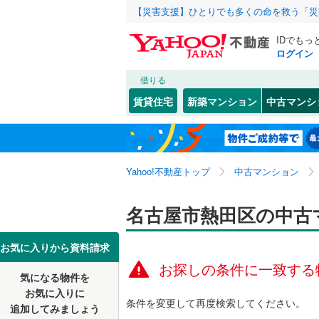
【災害支援】ひとりでも多くの命を救う「災
IDでもっ
ログイン
借りる
北海道
JR
北海道
東海道本
こだわり条件
リフォーム、
賃貸住宅
新築マンション
中古マンシ
武豊線
(
0
)
リノベー
名古屋市
千種区
一番
(
4
(
)
1
東北
青森
（
0
）
西区
新尾頭
(
40
(
2
)
地下鉄
名古屋市
関東
東京
Yahoo!不動産トップ
中古マンション
共用設備
昭和区
伝馬
(
2
(
)
4
名古屋市
中川区
南一番町
宅配ボッ
(
3
信越・北陸
新潟
名古屋市熱田区の中古
私鉄・その他
愛知環状
守山区
六番
トランク
(
1
(
)
4
東海
愛知
豊橋鉄道
お気に入りから資料請求
天白区
駐車場空
(
7
お探しの条件に一致する
名鉄名古
気になる物件を
（
0
）
近畿
大阪
お気に入りに
愛知県のそのほ
豊橋市
(
6
名鉄三河
条件を変更して再度検索してください。
追加してみましょう
管理・管理規
かの地域