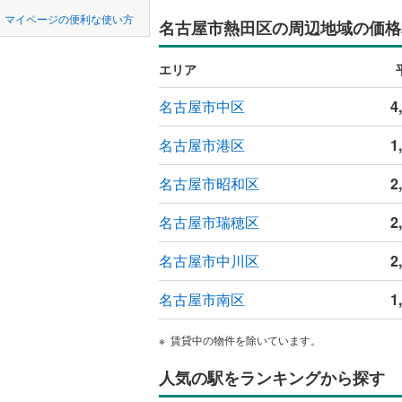
中国
鳥取
瀬戸市
(
1
名鉄常滑
マイページの便利な使い方
名古屋市熱田区の周辺地域の価格
ペット可
豊川市
名鉄知多
(
1
四国
徳島
エリア
配置、向き、
名鉄犬山
刈谷市
(
2
九州・沖縄
福岡
名古屋市中区
4
名鉄瀬戸
角住戸
（
西尾市
(
3
名古屋市港区
1
常滑市
(
3
階下に住
稲沢市
(
8
名古屋市昭和区
2
0
0
0
0
0
0
該当物件
該当物件
該当物件
該当物件
該当物件
該当物件
件
件
件
件
件
件
構造・規模・
大府市
(
1
名古屋市瑞穂区
2
尾張旭市
耐震構造
名古屋市中川区
2
豊明市
大規模（
(
8
名古屋市南区
1
（
0
）
愛西市
(
1
賃貸中の物件を除いています。
立地
弥富市
(
0
人気の駅をランキングから探す
長久手市
最寄りの