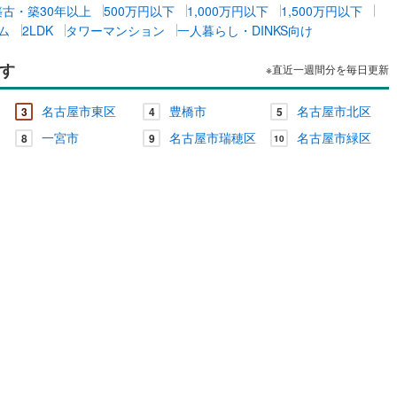
築古・築30年以上
500万円以下
1,000万円以下
1,500万円以下
ッチン
（
0
）
対面キッチン
（
0
）
ム
2LDK
タワーマンション
一人暮らし・DINKS向け
す
※直近一週間分を毎日更新
機あり
（
0
）
浴室に窓あり
（
0
）
名古屋市東区
豊橋市
名古屋市北区
3
4
5
一宮市
名古屋市瑞穂区
名古屋市緑区
8
9
10
庭
ルコニー
（
0
）
専用庭
（
0
）
インクローゼット
契約、入居関連など
能
（
0
）