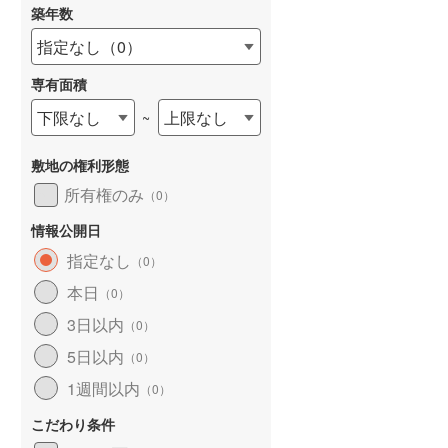
築年数
指定なし
（
0
）
専有面積
詳しく見る
下限なし
上限なし
~
敷地の権利形態
所有権のみ
（
0
）
情報公開日
指定なし
（
0
）
本日
（
0
）
3日以内
（
0
）
5日以内
（
0
）
1週間以内
（
0
）
こだわり条件