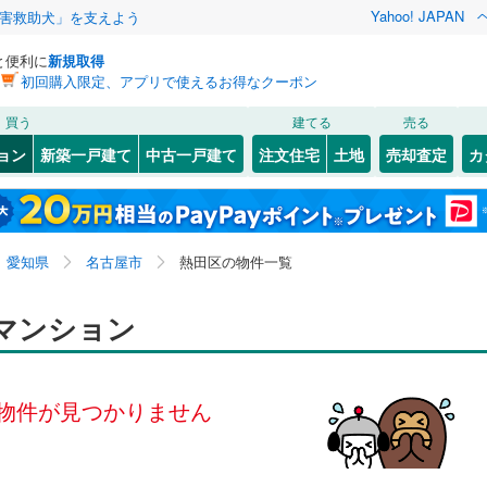
Yahoo! JAPAN
害救助犬」を支えよう
と便利に
新規取得
初回購入限定、アプリで使えるお得なクーポン
検索条件を保存しました
買う
建てる
売る
線
(
0
)
飯田線
(
0
)
リノベーション
ョン
新築一戸建て
中古一戸建て
注文住宅
土地
売却査定
カ
この検索条件の新着物件通知は、
マイページ
から設定できます。
関西本線（JR東海）
(
0
)
ション・リフォーム
築古・築30年以上
（
0
）
48
)
東区
切戸町
(
83
(
1
)
)
岩手
宮城
秋田
山形
)
中村区
外土居町
(
46
(
1
)
)
営地下鉄東山線
(
0
)
名古屋市営地下鉄名城線
(
0
)
愛知県、名古屋市熱田区
神奈川
埼玉
千葉
茨城
愛知県
名古屋市
熱田区の物件一覧
7
)
瑞穂区
西野町
(
(
36
1
)
)
営地下鉄桜通線
(
0
)
名古屋市営地下鉄上飯田線
(
0
)
クスあり
2
(
1
)
)
（
0
）
港区
六野
24時間ゴミ出し可
(
(
55
2
)
)
（
0
）
長野
富山
石川
福井
マンション
鉄道
(
0
)
東海交通事業城北線
(
0
)
検索条件を保存する
ルーム
8
)
（
0
）
緑区
旗屋町
エレベーター
(
43
(
1
)
)
（
0
）
閉じる
閉じる
お気に入りリストを見る
お気に入りリストを見る
閉じる
閉じる
岐阜
静岡
三重
東田本線
(
0
)
豊橋鉄道渥美線
(
0
)
きあり（近隣を含む）
5
)
オートロック
（
0
）
マイページ
物件が見つかりません
屋本線
(
0
)
名鉄豊川線
(
0
)
兵庫
京都
滋賀
奈良
8
)
岡崎市
(
39
)
線
(
0
)
名鉄蒲郡線
(
0
)
約