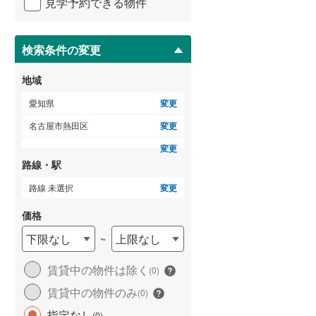
見学予約できる物件
ペ
海部郡大治町
(
4
)
ー
ジ
知多郡阿久比町
(
0
)
に
検索条件の変更
ゲストルーム
（
0
）
保
知多郡美浜町
(
0
)
存
地域
す
北設楽郡設楽町
(
0
)
る
愛知県
変更
ＴＶモニタ付インターホン
名古屋市熱田区
変更
（
0
）
変更
路線・駅
路線 未選択
変更
価格
下限なし
上限なし
~
賃貸中の物件は除く
(
0
)
賃貸中の物件のみ
(
0
)
指定なし
(
0
)