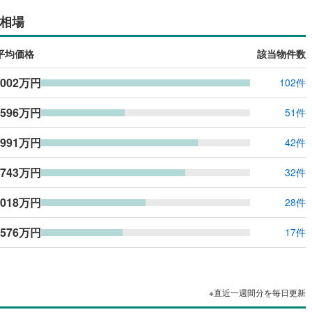
島根
岡山
広島
山口
6
)
半田市
(
13
)
線
(
0
)
名鉄築港線
(
0
)
相場
（
0
）
24時間有人管理
（
0
）
新線
7
)
(
0
)
津島市
名鉄津島線
(
3
)
(
0
)
香川
愛媛
高知
保存した条件を見る
平均価格
該当物件数
建ち方、日当たり
線
(
0
)
名鉄広見線
(
0
)
2
)
豊田市
(
54
)
佐賀
長崎
熊本
大分
,002万円
102件
線
(
0
)
名鉄空港線
(
0
)
0
）
南向き（南東・南西含む）
)
蒲郡市
(
8
)
（
0
）
,596万円
)
江南市
(
13
)
51件
戸なし
（
0
）
メゾネット
（
0
）
)
新城市
(
0
)
,991万円
42件
この条件で検索する
この条件で検索する
この条件で検索する
この条件で検索する
この条件で検索する
この条件で検索する
市区町村以下を選択
市区町村を選択す
駅を選択する
施工・品質・工法関連
5
)
知多市
(
11
)
,743万円
32件
(
（
10
0
）
)
高浜市
免震構造
(
2
（
)
0
）
,018万円
28件
総戸数200以上）
)
日進市
タワー（20階建て以上）
(
24
)
（
0
）
,576万円
17件
)
清須市
(
2
)
)
みよし市
(
1
)
※直近一週間分を毎日更新
(
24
)
愛知郡東郷町
(
1
)
駅が始発駅
（
0
）
海まで2km以内
（
0
）