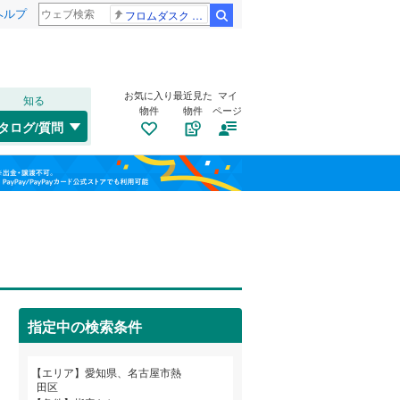
ヘルプ
フロムダスク CBC賞
検索
お気に入り
最近見た
マイ
知る
物件
物件
ページ
中央本線（JR東海）
(
0
)
タログ/質問
東海道新幹線
(
0
)
北区
五番町
(
47
(
1
)
)
福島
中区
大宝
(
(
193
1
)
)
名古屋市営地下鉄鶴舞線
(
0
)
栃木
群馬
山梨
熱田区
二番
(
4
(
)
23
)
名古屋市営地下鉄名港線
(
0
)
南区
森後町
自転車置き場
(
17
(
1
)
)
（
0
）
名古屋臨海高速鉄道あおなみ線
(
0
)
名東区
バイク置き場
(
84
)
（
0
）
愛知高速交通リニモ
(
0
)
指定中の検索条件
防犯カメラ
（
0
）
名鉄西尾線
(
0
)
和歌山
エリア
愛知県、名古屋市熱
一宮市
(
22
)
名鉄豊田線
(
0
)
田区