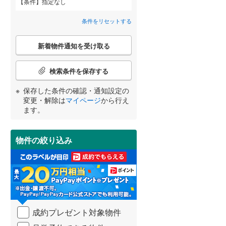
条件
指定なし
春日井市
(
45
)
名鉄河和線
(
0
)
条件をリセットする
碧南市
名鉄尾西線
(
1
)
(
0
)
こ
名鉄小牧線
(
0
)
安城市
(
41
)
新着物件通知を受け取る
の
宮崎
鹿児島
沖縄
検
近鉄名古屋線
(
0
)
2階以上
（
0
）
犬山市
(
0
)
索
検索条件を保存する
条
小牧市
(
12
)
件
保存した条件の確認・通知設定の
最上階
（
0
）
で
変更・解除は
マイページ
から行え
東海市
(
19
)
通
する
る
条件をリセットする
条件をリセットする
条件をリセットする
条件をリセットする
条件をリセットする
条件をリセットする
ます。
知
知立市
(
7
)
を
受
岩倉市
制震構造
(
6
（
)
0
）
物件の絞り込み
け
取
田原市
低層マンション（4階建て以
(
0
)
る
下）
（
0
）
・
北名古屋市
(
5
)
条
件
あま市
(
4
)
を
成約プレゼント対象物件
マ
西春日井郡豊山町
(
1
)
小学校まで1km以内
（
0
）
イ