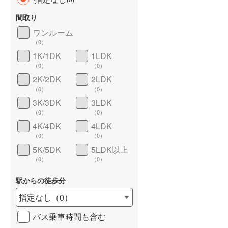
間取り
ワンルーム
（
0
）
1K/1DK
1LDK
（
0
）
（
0
）
2K/2DK
2LDK
（
0
）
（
0
）
3K/3DK
3LDK
ワイドバルコニー
（
0
）
（
0
）
（
0
）
4K/4DK
4LDK
（
0
）
（
0
）
5K/5DK
5LDK以上
（
0
）
（
0
）
駅からの徒歩分
指定なし
（
0
）
バス乗車時間も含む