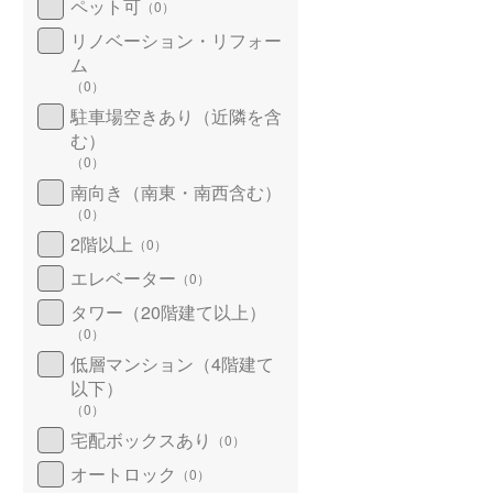
ペット可
（
0
）
リノベーション・リフォー
ム
（
0
）
駐車場空きあり（近隣を含
む）
（
0
）
南向き（南東・南西含む）
（
0
）
2階以上
（
0
）
エレベーター
（
0
）
タワー（20階建て以上）
（
0
）
低層マンション（4階建て
以下）
（
0
）
宅配ボックスあり
（
0
）
オートロック
（
0
）