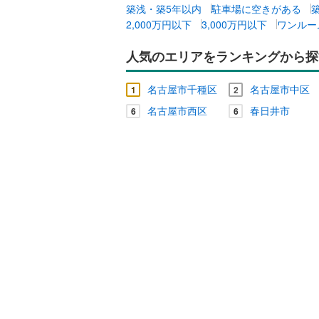
築浅・築5年以内
駐車場に空きがある
独立型キ
2,000万円以下
3,000万円以下
ワンルー
人気のエリアをランキングから探
浴室
浴室乾燥
名古屋市千種区
名古屋市中区
1
2
名古屋市西区
春日井市
6
6
バルコニー、
ルーフバ
収納
ウォーク
（
0
）
販売、価格、
即入居可