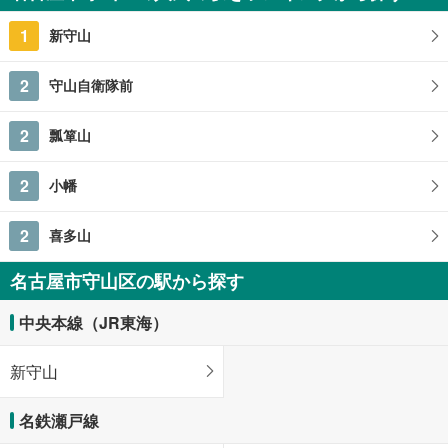
愛知県名古屋市守山区市場
1
新守山
2
守山自衛隊前
2
瓢箪山
2
小幡
2
喜多山
名古屋市守山区の駅から探す
中央本線（JR東海）
新守山
名鉄瀬戸線