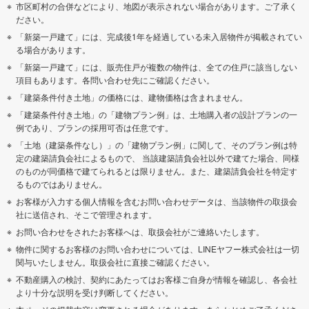
市区町村の合併などにより、地図が表示されない場合があります。ご了承く
ださい。
「新築一戸建て」には、完成後1年を経過している未入居物件が掲載されてい
る場合があります。
「新築一戸建て」には、販売住戸が複数の物件は、全ての住戸に該当しない
項目もあります。各問い合わせ先にご確認ください。
「建築条件付き土地」の価格には、建物価格は含まれません。
「建築条件付き土地」の「建物プラン例」は、土地購入者の設計プランの一
例であり、プランの採用可否は任意です。
「土地（建築条件なし）」の「建物プラン例」に関して、そのプラン例は特
定の建築請負会社によるもので、 当該建築請負会社以外で建てた場合、同様
のものが同価格で建てられるとは限りません。また、建築請負会社を特定す
るものではありません。
お客様が入力する個人情報を含むお問い合わせデータは、当該物件の取扱会
社に送信され、そこで管理されます。
お問い合わせをされたお客様へは、取扱会社がご連絡いたします。
物件に関するお客様のお問い合わせについては、LINEヤフー株式会社は一切
関与いたしません。取扱会社に直接ご確認ください。
不動産購入の検討、契約にあたってはお客様ご自身が情報を確認し、各会社
より十分な説明を受け判断してください。