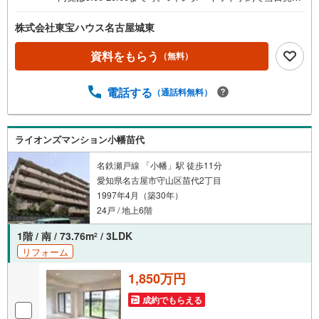
が可能です●（1）［室内・現地を見学する］をクリック
（2）本日～4日以内をご希望の方は「ご要望・ご質問欄」
株式会社東宝ハウス名古屋城東
に希望日時をご記入ください！《東宝ハウス名古屋城東の
こだわり》スタッフ一同、すべてのお客様に対して、自分
資料をもらう
（無料）
の家族や仲の良い友人に対するときと同じ気持ちで接客さ
せていただいています。お客様ひとりひとりが理想の住宅
電話する
（通話料無料）
と出会い、住宅ローンやその他のサービスの内容にもご満
足いただき、ご納得されるまで、お付き合いをさせていた
だきます。私たちが携わる不動産ビジネスでは安全で安心
な取引を実現することはプロとしての使命です。営業スタ
ライオンズマンション小幡苗代
ッフを管理職が常にサポートする体制で、ダブルチェック
名鉄瀬戸線 「小幡」駅 徒歩11分
はもちろん何度も報告と確認を繰り返し、取引の安全性を
愛知県名古屋市守山区苗代2丁目
追求しています。ご覧いただきありがとうございます！
1997年4月（築30年）
24戸 / 地上6階
1階 / 南 / 73.76m
/ 3LDK
2
リフォーム
1,850万円
成約でもらえる