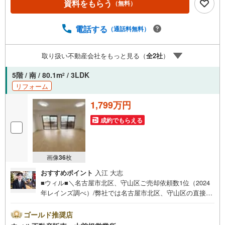
資料をもらう
（無料）
1分◎お子様が遊べるキッズスペースあり◎営業時間 10:00
～19:00（定休日無し）上記時間はお電話が繋がりやすくな
っております。ぜひお気軽にご連絡下さい！現地を見学さ
電話する
（通話料無料）
れる場合は「室内・現地を見学する（無料）」ボタンより
ご希望の日時をご記入いただけますとスムーズにご案内が
取り扱い不動産会社をもっと見る（
全
2
社
）
可能です。
5階 / 南 / 80.1m
/ 3LDK
2
リフォーム
1,799万円
成約でもらえる
画像
36
枚
おすすめポイント
入江 大志
■ウィル■＼名古屋市北区、守山区ご売却依頼数1位（2024
年レインズ調べ）/弊社では名古屋市北区、守山区の直接の
ご売却依頼を数多くいただいています。ネット上で分かる
立地環境はもちろん、過去にお任せいただいたお客様の声
ゴールド推奨店
をもとに住環境を提案致します。＼他にも気になる物件が