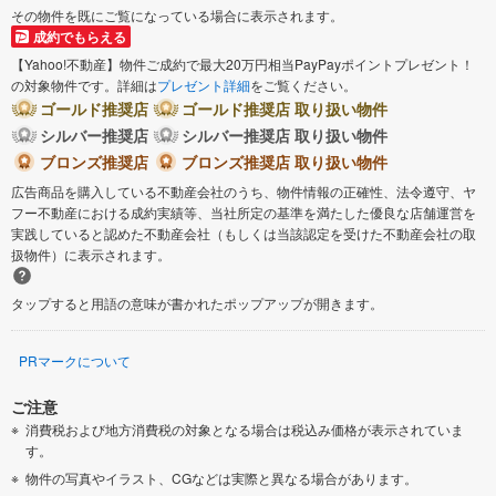
その物件を既にご覧になっている場合に表示されます。
成約でもらえる
【Yahoo!不動産】物件ご成約で最大20万円相当PayPayポイントプレゼント！
の対象物件です。詳細は
プレゼント詳細
をご覧ください。
ゴールド推奨店
ゴールド推奨店 取り扱い物件
シルバー推奨店
シルバー推奨店 取り扱い物件
ブロンズ推奨店
ブロンズ推奨店 取り扱い物件
広告商品を購入している不動産会社のうち、物件情報の正確性、法令遵守、ヤ
フー不動産における成約実績等、当社所定の基準を満たした優良な店舗運営を
実践していると認めた不動産会社（もしくは当該認定を受けた不動産会社の取
扱物件）に表示されます。
タップすると用語の意味が書かれたポップアップが開きます。
PRマークについて
ご注意
消費税および地方消費税の対象となる場合は税込み価格が表示されていま
す。
物件の写真やイラスト、CGなどは実際と異なる場合があります。