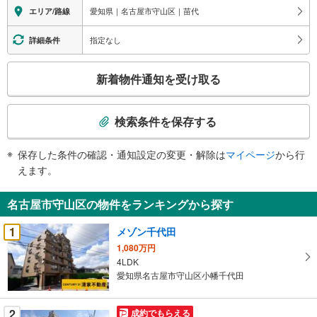
愛知県｜名古屋市守山区｜苗代
エリア/路線
指定なし
詳細条件
こ
新着物件通知を受け取る
の
検
索
検索条件を保存する
条
件
保存した条件の確認・通知設定の変更・解除は
マイページ
から行
で
えます。
通
知
名古屋市守山区の物件をランキングから探す
を
受
1
メゾン千代田
け
1,080万円
取
4LDK
る
愛知県名古屋市守山区小幡千代田
・
条
2
成約でもらえる