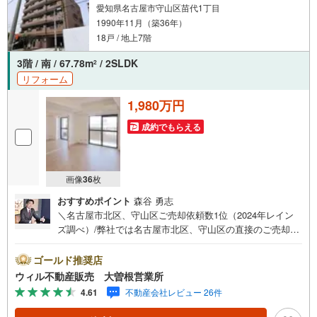
愛知県名古屋市守山区苗代1丁目
1990年11月（築36年）
18戸 / 地上7階
3階 / 南 / 67.78m
/ 2SLDK
2
リフォーム
1,980万円
成約でもらえる
画像
36
枚
おすすめポイント
森谷 勇志
＼名古屋市北区、守山区ご売却依頼数1位（2024年レイン
ズ調べ）/弊社では名古屋市北区、守山区の直接のご売却依
頼を数多くいただいています。ネット上で分かる立地環境
はもちろん、過去にお任せいただいたお客様の声をもとに
ゴールド推奨店
住環境を提案致します。＼他にも気になる物件がある方へ/
ウィル不動産販売 大曽根営業所
不動産業者間で情報が共有されているので、名古屋市全域
4.61
不動産会社レビュー 26件
やその他隣接エリアでもご内覧が可能です！ 【ウィル 大
曽根営業所】◎地下鉄名城線、JR中央線「大曽根」駅徒歩