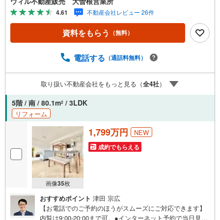
ウィル不動産販売 大曽根営業所
ある方へ/不動産業者間で情報が共有されているので、名古
4.61
不動産会社レビュー 26件
屋市全域やその他隣接エリアでもご内覧が可能です！ 【ウ
ィル 大曽根営業所】◎地下鉄名城線、JR中央線「大曽
資料をもらう
（無料）
根」駅徒歩1分◎お子様が遊べるキッズスペースあり◎営業
時間 10:00～19:00（定休日無し）上記時間はお電話が繋が
りやすくなっております。ぜひお気軽にご連絡下さい！現
電話する
（通話料無料）
地を見学される場合は「室内・現地を見学する（無料）」
ボタンよりご希望の日時をご記入いただけますとスムーズ
取り扱い不動産会社をもっと見る（
全
4
社
）
にご案内が可能です。
5階 / 南 / 80.1m
/ 3LDK
2
リフォーム
1,799万円
NEW
成約でもらえる
画像
35
枚
おすすめポイント
津田 宗広
【お電話でのご予約のほうがスムーズにご対応できます】
内覧は9:00-20:00まで可。●インターネット予約で当日見学