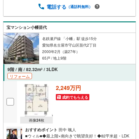
います。事前にご予約頂きましたら営業時間外でのご内覧
電話する
（通話料無料）
もご対応いたします。＼本物件の他にも気になる物件があ
る方へ/不動産業者間で不動産情報が共有されているので、
名古屋市全域や、その他隣接エリアでもご内覧が可能で
宝マンション小幡苗代
す！ 【大曽根営業所】○地下鉄名城線、JR中央線「大曽
根」駅徒歩1分○お子様が遊べるキッズスペースあり○定休
名鉄瀬戸線 「小幡」駅 徒歩15分
日ございません
愛知県名古屋市守山区苗代2丁目
2000年2月（築27年）
65戸 / 地上9階
9階 / 南 / 82.32m
/ 3LDK
2
リフォーム
2,249万円
成約でもらえる
画像
24
枚
おすすめポイント
田中 颯人
■ウィル■◆最上階×南向きで眺望良好！◆82平米超・LDK