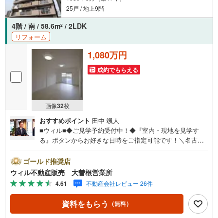
25戸 / 地上9階
4階 / 南 / 58.6m
/ 2LDK
2
リフォーム
1,080万円
成約でもらえる
画像
32
枚
おすすめポイント
田中 颯人
■ウィル■◆ご見学予約受付中！◆『室内・現地を見学す
る』ボタンからお好きな日時をご指定可能です！＼名古屋
市北区、守山区ご売却依頼数1位（2023年レインズ調べ）/
名古屋市北区、守山区の直接のご売却依頼を数多くいただ
ゴールド推奨店
いている不動産仲介会社です。ネット上で分かる立地環境
ウィル不動産販売 大曽根営業所
はもちろん、過去にお任せいただいたお客様に現地の生の
4.61
不動産会社レビュー 26件
声をもとに住戸環境を提案致します。＼平日のお住まい探
しの方へ/弊社では平日にご内覧・契約など平日にお住まい
資料をもらう
（無料）
探しをされるお客様にサービスをご用意しています。＼お
仕事で忙しい方へ/午前10時から午後7時まで”毎日”営業して