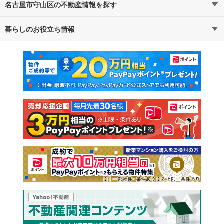
名古屋市守山区の不動産情報を探す
路線・駅から探す
地域から探す
暮らしのお役立ち情報
不動産・住宅
賃貸住宅
通勤・通学時間から探す
地図から探す
マンションカタログ
教えて！住まいの先生
新築マンション
中古マンション
新築一戸建て
中古一戸建て
注文住宅
土地
売却査定