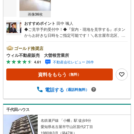
画像
36
枚
おすすめポイント
田中 颯人
◆ご見学予約受付中！◆『室内・現地を見学する』ボタン
からお好きな日時をご指定可能です！＼名古屋市北区、守
山区ご売却依頼数1位（2023年レインズ調べ）/名古屋市北
区、守山区の直接のご売却依頼を数多くいただいている不
ゴールド推奨店
動産仲介会社です。ネット上で分かる立地環境はもちろ
ウィル不動産販売 大曽根営業所
ん、過去にお任せいただいたお客様に現地の生の声をもと
4.61
不動産会社レビュー 26件
に住戸環境を提案致します。＼平日のお住まい探しの方へ/
弊社では平日にご内覧・契約など平日にお住まい探しをさ
資料をもらう
（無料）
れるお客様にサービスをご用意しています。＼お仕事で忙
しい方へ/午前10時から午後7時まで”毎日”営業しています。
事前にご予約頂きましたら営業時間外でのご内覧もご対応
電話する
（通話料無料）
いたします。＼本物件の他にも気になる物件がある方へ/不
動産業者間で不動産情報が共有されているので、名古屋市
全域や、その他隣接エリアでもご内覧が可能です！ 【大曽
千代田ハウス
根営業所】○地下鉄名城線、JR中央線「大曽根」駅徒歩1分
○お子様が遊べるキッズスペースあり○定休日ございません
名鉄瀬戸線 「小幡」駅 徒歩9分
愛知県名古屋市守山区苗代2丁目
1980年3月（築47年）