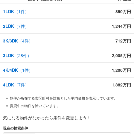
1LDK
（
1
件）
850万円
2LDK
（
7
件）
1,244万円
3K/3DK
（
4
件）
712万円
3LDK
（
28
件）
2,005万円
4K/4DK
（
1
件）
1,200万円
4LDK
（
7
件）
1,882万円
物件が所在する市区町村を対象とした平均価格を表示しています。
賃貸中の物件を除いています。
気になる物件がなかったら
条件を変更しよう！
現在の検索条件