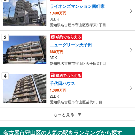
件
ライオンズマンション四軒家
を
1,480万円
マ
3LDK
イ
愛知県名古屋市守山区森孝東1丁目
ペ
ー
3
成約でもらえる
ジ
ニューグリーン天子田
に
680万円
保
3DK
存
愛知県名古屋市守山区天子田2丁目
す
る
4
成約でもらえる
千代田ハウス
1,080万円
2LDK
愛知県名古屋市守山区苗代2丁目
5
もっと見る
成約でもらえる
コンセール守山
1,000万円
名古屋市守山区の人気の駅をランキングから探す
3DK