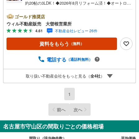
約20帖の3LDK！◆2026年8月リフォーム済！◆オートロッ
ク付！◆駐車場空き有！＝＝＝＝＝＝＝＝＝＝◆最上階9階
部分×南向きにつき採光・眺望良好！◆専有面積82.32平米
ゴールド推奨店
のゆとりある3LDK！LDK約20帖の開放的な住空間です！◆
ウィル不動産販売 大曽根営業所
矢田川沿いの穏やかな住環境！◆2026年8月リフォーム実
4.61
不動産会社レビュー 26件
施済！キッチン・浴室・トイレ・洗面台新調！◆追焚機
能・洗浄便座付き！◆オートロック完備で安心のセキュリ
資料をもらう
（無料）
ティ！◆バルコニー面積20.52平米のワイドスパン設計！◆
敷地内駐車場空き有り！◆苗代小学校徒歩4分、スーパー徒
歩8分の便利な立地です！
電話する
（通話料無料）
取り扱い不動産会社をもっと見る（
全
4
社
）
1
前へ
次へ
名古屋市守山区の間取りごとの価格相場
間取り（該当物件数）
平均価格