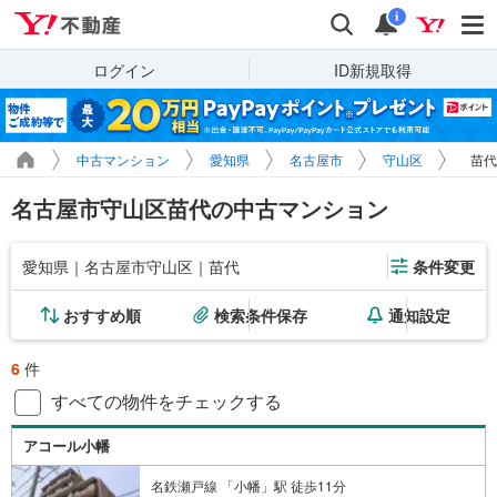
Yahoo!不動産
検索
通知
i
ログイン
ID新規取得
中古マンション
愛知県
名古屋市
守山区
苗代
名古屋市守山区苗代の中古マンション
愛知県｜名古屋市守山区｜苗代
条件変更
おすすめ順
検索条件保存
通知設定
6
件
すべての物件をチェックする
アコール小幡
名鉄瀬戸線 「小幡」駅 徒歩11分