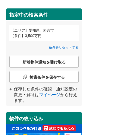
春日井市
(
44
)
名鉄河和線
(
0
)
碧南市
名鉄尾西線
(
1
)
(
0
)
指定中の検索条件
名鉄小牧線
(
0
)
安城市
(
38
)
エリア
愛知県、岩倉市
宮崎
鹿児島
沖縄
条件
3,500万円
近鉄名古屋線
(
0
)
2階以上
（
6
）
犬山市
(
0
)
条件をリセットする
小牧市
(
11
)
最上階
（
0
）
こ
東海市
(
18
)
新着物件通知を受け取る
の
する
る
条件をリセットする
条件をリセットする
条件をリセットする
条件をリセットする
条件をリセットする
条件をリセットする
検
知立市
(
6
)
索
検索条件を保存する
条
岩倉市
制震構造
(
6
（
)
0
）
件
保存した条件の確認・通知設定の
で
田原市
低層マンション（4階建て以
(
0
)
変更・解除は
マイページ
から行え
通
ます。
下）
（
0
）
知
北名古屋市
(
5
)
を
受
あま市
(
4
)
物件の絞り込み
け
取
西春日井郡豊山町
(
1
)
小学校まで1km以内
（
5
）
る