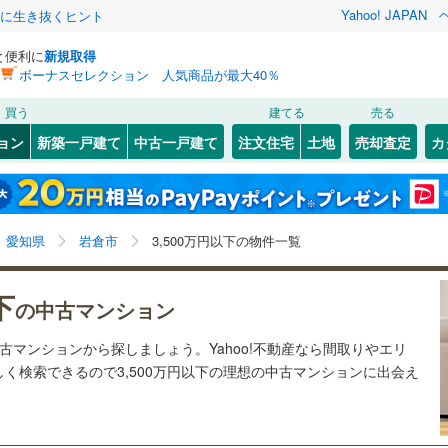
Yahoo! JAPAN
クに生き抜くヒント
と便利に
新規取得
ボーナスセレクション 人気商品が最大40％
検索条件を保存しました
買う
建てる
売る
線
(
0
)
飯田線
(
0
)
リノベーション
ョン
新築一戸建て
中古一戸建て
注文住宅
土地
売却査定
カ
この検索条件の新着物件通知は、
マイページ
から設定できます。
関西本線（JR東海）
(
0
)
ション・リフォーム
築古・築30年以上
（
5
）
02
)
東区
新柳町
(
50
(
2
)
)
岩手
宮城
秋田
山形
中村区
(
30
)
営地下鉄東山線
(
0
)
名古屋市営地下鉄名城線
(
0
)
愛知県、岩倉市、3,500万円
神奈川
埼玉
千葉
茨城
愛知県
岩倉市
3,500万円以下の物件一覧
5
)
瑞穂区
(
27
)
営地下鉄桜通線
(
0
)
名古屋市営地下鉄上飯田線
(
0
)
クスあり
1
)
（
0
）
港区
24時間ゴミ出し可
(
53
)
（
0
）
長野
富山
石川
福井
下
の中古マンション
鉄道
(
0
)
東海交通事業城北線
(
0
)
検索条件を保存する
ルーム
9
)
（
0
）
緑区
エレベーター
(
39
)
（
4
）
閉じる
閉じる
お気に入りリストを見る
お気に入りリストを見る
閉じる
閉じる
岐阜
静岡
三重
東田本線
(
0
)
豊橋鉄道渥美線
(
0
)
中古マンションから探しましょう。Yahoo!不動産なら間取りやエリ
きあり（近隣を含む）
5
)
オートロック
（
2
）
マイページ
く検索できるので3,500万円以下の理想の中古マンションに出会え
屋本線
(
0
)
名鉄豊川線
(
0
)
兵庫
京都
滋賀
奈良
5
)
岡崎市
(
39
)
線
(
0
)
名鉄蒲郡線
(
0
)
約