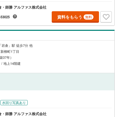
応
倉・師勝 アルファス株式会社
ン内見(相談)可
（
6
）
IT重説可
（
6
）
資料をもらう
-53025
無料
ン対応とは？
「岩倉」駅 徒歩7分 他
新柳町1丁目
（築37年）
 / 地上14階建
水回り写真あり
倉・師勝 アルファス株式会社