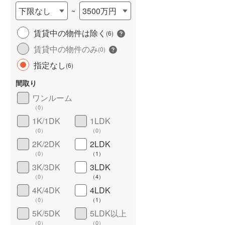
下限なし
3500万円
~
賃貸中の物件は除く
(
6
)
賃貸中の物件のみ
(
0
)
指定なし
(
6
)
間取り
ワンルーム
ワイドバルコニー
（
0
）
（
0
）
1K/1DK
1LDK
（
0
）
（
0
）
2K/2DK
2LDK
（
0
）
（
1
）
3K/3DK
3LDK
（
0
）
（
4
）
4K/4DK
4LDK
（
0
）
（
1
）
5K/5DK
5LDK以上
（
0
）
（
0
）