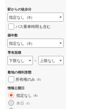
駅からの徒歩分
指定なし
（
6
）
バス乗車時間も含む
詳しく見る
築年数
指定なし
（
6
）
専有面積
下限なし
上限なし
~
敷地の権利形態
所有権のみ
（
5
）
情報公開日
指定なし
（
6
）
本日
（
0
）