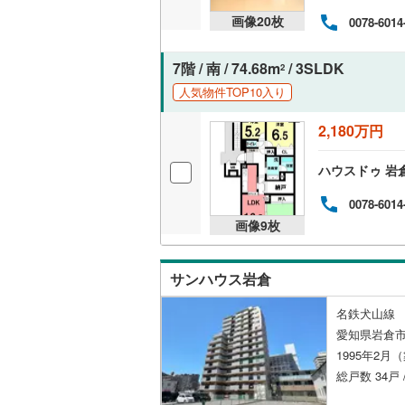
画像
20
枚
0078-6014
7階 / 南 / 74.68m
/ 3SLDK
2
人気物件TOP10入り
2,180万円
ハウスドゥ 岩
0078-6014
画像
9
枚
サンハウス岩倉
名鉄犬山線 
愛知県岩倉市
1995年2月
総戸数 34戸 