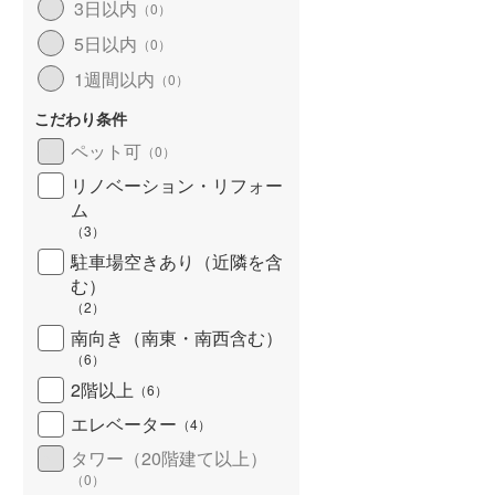
3日以内
（
0
）
5日以内
（
0
）
1週間以内
（
0
）
こだわり条件
ペット可
（
0
）
リノベーション・リフォー
ム
（
3
）
駐車場空きあり（近隣を含
む）
（
2
）
南向き（南東・南西含む）
（
6
）
2階以上
（
6
）
エレベーター
（
4
）
タワー（20階建て以上）
（
0
）