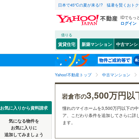
日本で45℃の夏が来る!? 猛暑を賢くおト
IDでもっ
ログイン
借りる
北海道
JR
北海道
東海道本
こだわり条件
リフォーム、
賃貸住宅
新築マンション
中古マンシ
武豊線
(
0
)
リノベー
名古屋市
千種区
栄町
(
3
(
)
1
東北
青森
（
3
）
西区
(
29
)
地下鉄
名古屋市
関東
東京
Yahoo!不動産トップ
中古マンション
共用設備
昭和区
(
3
名古屋市
中川区
宅配ボッ
(
3
信越・北陸
新潟
3,500万円以
岩倉市の
私鉄・その他
愛知環状
守山区
トランク
(
4
東海
愛知
豊橋鉄道
お気に入りから資料請求
憧れのマイホームを3,500万円以下の
天白区
駐車場空
(
6
ア、こだわり条件を追加してさらに詳し
名鉄名古
気になる物件を
（
2
）
ます。
近畿
大阪
お気に入りに
愛知県のそのほ
豊橋市
(
6
名鉄三河
追加してみましょう
管理・管理規
かの地域