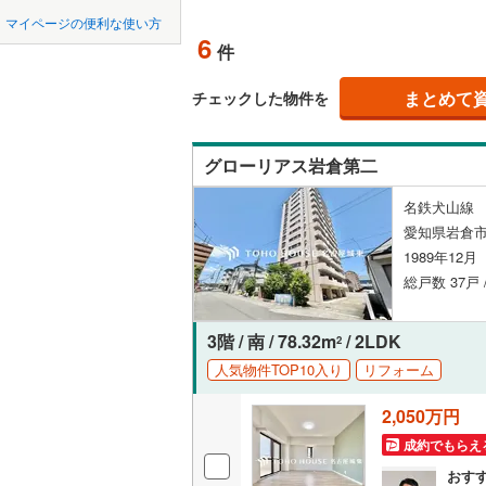
中国
鳥取
瀬戸市
(
1
名鉄常滑
マイページの便利な使い方
ペット可
6
件
豊川市
名鉄知多
(
1
四国
徳島
配置、向き、
名鉄犬山
刈谷市
(
2
まとめて
チェックした物件を
九州・沖縄
福岡
名鉄瀬戸
角住戸
（
西尾市
(
2
グローリアス岩倉第二
常滑市
(
3
階下に住
名鉄犬山線 
稲沢市
(
8
0
0
0
0
0
0
愛知県岩倉市
該当物件
該当物件
該当物件
該当物件
該当物件
該当物件
件
件
件
件
件
件
構造・規模・
大府市
(
1
1989年12
総戸数 37戸 
尾張旭市
耐震構造
豊明市
大規模（
(
8
3階 / 南 / 78.32m
/ 2LDK
2
（
0
）
人気物件TOP10入り
リフォーム
愛西市
(
1
2,050万円
立地
弥富市
(
0
成約でもらえ
長久手市
最寄りの
おす