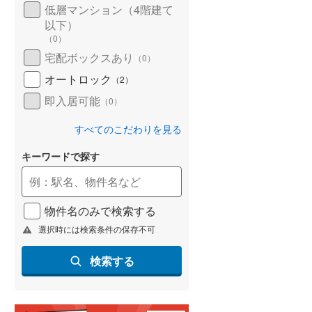
低層マンション（4階建て
以下）
（
0
）
宅配ボックスあり
（
0
）
オートロック
（
2
）
即入居可能
（
0
）
すべてのこだわりを見る
キーワードで探す
物件名のみで検索する
選択時には検索条件の保存不可
検索する