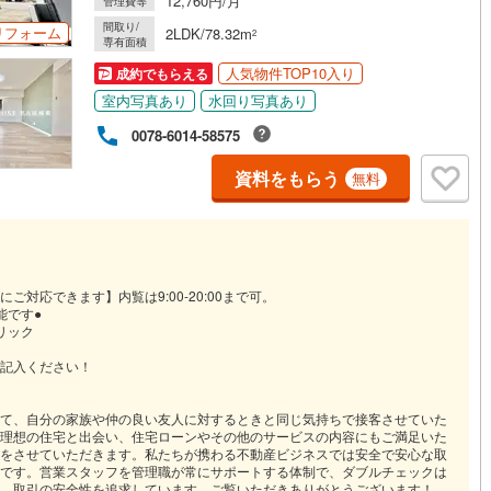
12,760円/月
管理費等
間取り/
リフォーム
2LDK/78.32m
2
専有面積
人気物件TOP10入り
成約でもらえる
室内写真あり
水回り写真あり
0078-6014-58575
資料をもらう
無料
対応できます】内覧は9:00-20:00まで可。
能です●
リック
記入ください！
て、自分の家族や仲の良い友人に対するときと同じ気持ちで接客させていた
理想の住宅と出会い、住宅ローンやその他のサービスの内容にもご満足いた
をさせていただきます。私たちが携わる不動産ビジネスでは安全で安心な取
です。営業スタッフを管理職が常にサポートする体制で、ダブルチェックは
、取引の安全性を追求しています。ご覧いただきありがとうございます！