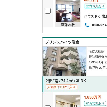
室内写真あり
独立型キ
ハウスドゥ 岩
浴室
画像
28
枚
0078-6014
浴室乾燥
バルコニー、
プリンスハイツ岩倉
ルーフバ
名鉄犬山線 
愛知県岩倉市
1996年1月
収納
総戸数 27戸 
ウォーク
（
0
）
2階 / 南 / 74.4m
/ 3LDK
2
人気物件TOP10入り
販売、価格、
1,850万円
即入居可
室内写真あり