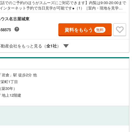
話でのご予約のほうがスムーズにご対応できます】内覧は9:00-20:00まで
口町
(
0
)
丹羽郡扶桑町
(
0
)
●インターネット予約で当日見学が可能です●（1）［室内・現地を見学す
をクリック（2）本日～4日以内をご希望の方は「ご要望・ご質問欄」に希
江町
(
5
)
海部郡飛島村
(
0
)
ハウス名古屋城東
時をご記入ください！《東宝ハウス名古屋城東のこだわり》スタッフ一
ルジュサービス
（
0
）
キッズルーム
（
0
）
すべてのお客様に対して、自分の家族や仲の良い友人に対するときと同じ
浦町
(
2
)
知多郡南知多町
(
10
)
ちで接客させていただいています。お客様ひとりひとりが理想の住宅と出
資料をもらう
-58575
無料
、住宅ローンやその他のサービスの内容にもご満足いただき、ご納得され
豊町
(
0
)
額田郡幸田町
(
0
)
で、お付き合いをさせていただきます。私たちが携わる不動産ビジネスで
全で安心な取引を実現することはプロとしての使命です。営業スタッフを
不動産会社をもっと見る（
全
1
社
）
0
）
オール電化
（
0
）
東栄町
(
0
)
北設楽郡豊根村
(
0
)
職が常にサポートする体制で、ダブルチェックはもちろん何度も報告と確
繰り返し、取引の安全性を追求しています。ご覧いただきありがとうござ
す！
全体
「岩倉」駅 徒歩2分 他
リー住宅
（
0
）
栄町1丁目
月（築30年）
/ 地上12階建
ダイニング15畳以上