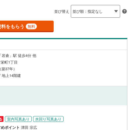
島根
岡山
広島
山口
6
)
半田市
(
13
)
線
(
0
)
名鉄築港線
(
0
)
（
0
）
24時間有人管理
（
0
）
並び替え
新線
6
)
(
0
)
津島市
名鉄津島線
(
3
)
(
0
)
香川
愛媛
高知
保存した条件を見る
建ち方、日当たり
線
(
6
)
名鉄広見線
(
0
)
0
)
豊田市
(
47
)
資料をもらう
無料
佐賀
長崎
熊本
大分
線
(
0
)
名鉄空港線
(
0
)
1
）
南向き（南東・南西含む）
)
蒲郡市
(
8
)
（
6
）
)
江南市
(
13
)
戸なし
（
0
）
メゾネット
（
0
）
「岩倉」駅 徒歩4分 他
)
新城市
(
0
)
この条件で検索する
この条件で検索する
この条件で検索する
この条件で検索する
この条件で検索する
この条件で検索する
市区町村以下を選択
市区町村を選択す
駅を選択する
栄町1丁目
施工・品質・工法関連
2
)
知多市
(
11
)
月（築37年）
/ 地上14階建
(
（
10
0
）
)
高浜市
免震構造
(
2
（
)
0
）
総戸数200以上）
)
日進市
タワー（20階建て以上）
(
21
)
（
0
）
)
清須市
(
2
)
)
みよし市
(
0
)
室内写真あり
水回り写真あり
る
(
16
)
愛知郡東郷町
(
1
)
駅が始発駅
（
0
）
海まで2km以内
（
0
）
すめポイント
津田 宗広