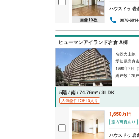
オンライン対
ハウスドゥ 岩
オンライ
画像
19
枚
0078-6014
オンライ
ヒューマンアイランド岩倉 A棟
名鉄犬山線 
愛知県岩倉市
1990年7月
総戸数 175戸
5階 / 南 / 74.76m
/ 3LDK
2
人気物件TOP10入り
1,650万円
室内写真あり
ハウスドゥ 岩