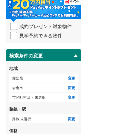
・
海部郡大治町
(
4
)
条
件
知多郡阿久比町
(
0
)
を
ゲストルーム
（
0
）
成約プレゼント対象物件
マ
知多郡美浜町
(
0
)
イ
見学予約できる物件
ペ
北設楽郡設楽町
(
0
)
ー
ＴＶモニタ付インターホン
ジ
に
検索条件の変更
（
2
）
保
存
地域
す
る
愛知県
変更
岩倉市
変更
市区町村以下 未選択
変更
路線・駅
路線 未選択
変更
価格