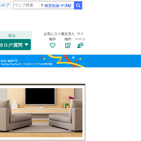
ヘルプ
御堂筋線 中津駅
検索
お気に入り
最近見た
マイ
知る
物件
物件
ページ
中央本線（JR東海）
(
0
)
タログ/質問
東海道新幹線
(
0
)
北区
中央町
(
44
(
1
)
)
福島
中区
(
145
)
名古屋市営地下鉄鶴舞線
(
0
)
栃木
群馬
山梨
熱田区
(
18
)
名古屋市営地下鉄名港線
(
0
)
南区
自転車置き場
(
14
)
（
2
）
名古屋臨海高速鉄道あおなみ線
(
0
)
名東区
バイク置き場
(
71
)
（
1
）
愛知高速交通リニモ
(
0
)
防犯カメラ
（
0
）
名鉄西尾線
(
0
)
和歌山
一宮市
(
19
)
名鉄豊田線
(
0
)