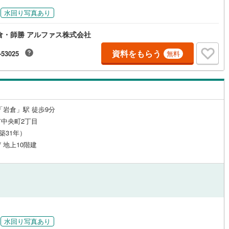
水回り写真あり
ッチン
（
0
）
対面キッチン
（
3
）
倉・師勝 アルファス株式会社
資料をもらう
-53025
無料
機あり
（
2
）
浴室に窓あり
（
1
）
庭
ルコニー
（
0
）
専用庭
（
0
）
「岩倉」駅 徒歩9分
中央町2丁目
（築31年）
/ 地上10階建
インクローゼット
契約、入居関連など
能
（
0
）
水回り写真あり