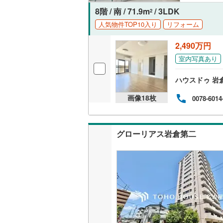
8階 / 南 / 71.9m
/ 3LDK
2
人気物件TOP10入り
リフォーム
2,490万円
室内写真あり
ハウスドゥ 岩
画像
18
枚
0078-6014
グローリアス岩倉第二