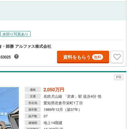
水回り写真あり
倉・師勝 アルファス株式会社
資料をもらう
-53025
無料
PR
2,050万円
価格
名鉄犬山線 「岩倉」駅 徒歩4分 他
交通
愛知県岩倉市栄町1丁目
所在地
1989年12月（築37年）
築年数
37
総戸数
地上14階建
建物階