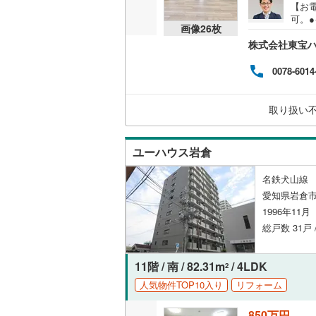
【お電
丹羽郡大
可。
共用施設
画像
26
枚
る］
海部郡蟹
株式会社東宝
望日
コンシェ
同、
知多郡東
気持
0078-6014
会い
設備
知多郡武
るま
は安
取り扱い
床暖房
（
北設楽郡
管理
認を
いま
ユーハウス岩倉
間取り、居室
名鉄犬山線 
バリアフ
愛知県岩倉市
1996年11
総戸数 31戸 
LD
リビング
11階 / 南 / 82.31m
/ 4LDK
2
（
2
）
人気物件TOP10入り
リフォーム
キッチン
850万円