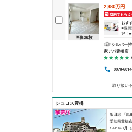
2,980万円
成約でもらえ
おす
■豊橋
好！
画像
36
枚
充実
つよ
シルバー推
エリ
家デパ豊橋店
土地
実績
って
0078-6014
ます
い。・
電話
取り扱い
チ！
シュロス豊橋
飯田線 「船
愛知県豊橋
1991年3月