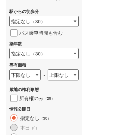
駅からの徒歩分
指定なし
（
30
）
バス乗車時間も含む
詳しく見る
築年数
指定なし
（
30
）
専有面積
下限なし
上限なし
~
敷地の権利形態
所有権のみ
（
29
）
情報公開日
指定なし
（
30
）
本日
（
0
）