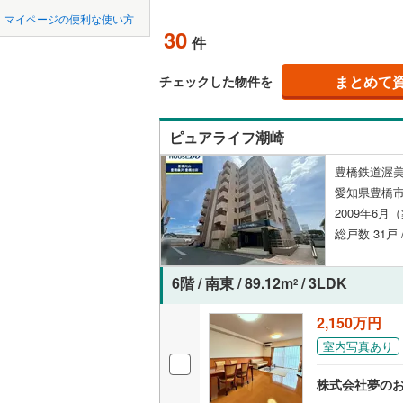
中国
鳥取
瀬戸市
(
6
名鉄常滑
マイページの便利な使い方
ペット可
30
件
豊川市
名鉄知多
(
1
四国
徳島
配置、向き、
名鉄犬山
刈谷市
(
1
まとめて
チェックした物件を
九州・沖縄
福岡
名鉄瀬戸
角住戸
（
西尾市
(
2
ピュアライフ潮崎
常滑市
(
2
階下に住
豊橋鉄道渥美
稲沢市
(
6
0
0
0
0
0
0
愛知県豊橋
該当物件
該当物件
該当物件
該当物件
該当物件
該当物件
件
件
件
件
件
件
構造・規模・
大府市
(
9
2009年6月
総戸数 31戸 
尾張旭市
耐震構造
豊明市
大規模（
(
4
6階 / 南東 / 89.12m
/ 3LDK
2
（
0
）
愛西市
(
1
2,150万円
室内写真あり
立地
弥富市
(
0
長久手市
株式会社夢のお
最寄りの