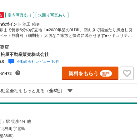
室内写真あり
水回り写真あり
る
すめポイント
池田 佑吏
駅まで徒歩6分の好立地！■2020年築の3LDK、南向きで陽当たり風通し良
■ペット飼育可（細則有）大切なご家族と快適に暮らせます■セキュリティ
■室内大変綺麗です■駅近で生活利便性良好！●家デパ 松屋不動産販売 の
み●・豊橋市・豊川市・知立市・浜松市の4店舗営業中！三河エリア・遠州
奨店
アの物件ならおまかせください。新築戸建、中古戸建、中古マンション、
 松屋不動産販売株式会社
をお客様のご希望に合わせてご提案いたします！・中古物件のリフォーム
不動産会社レビュー 10件
5.0
多数！中古物件をご購入の際、約70％という多くの方々がリフォームを行
います。新築購入より低コストで、新築同様の快適なお住まいを実現でき
資料をもらう
-51472
無料
。・キッズスペース用意しております。ぜひご家族そろってご来場くださ
営業時間 午前9時00分～午後6時30分 （定休日:水曜日）この時間帯はお
でのお問い合わせがスムーズにご案内できます。右下の電話ボタンをタッ
不動産会社をもっと見る（
全
3
社
）
もしくはお気軽にお電話ください。
町」駅 徒歩4分 他
市北島町字北島
（築36年）