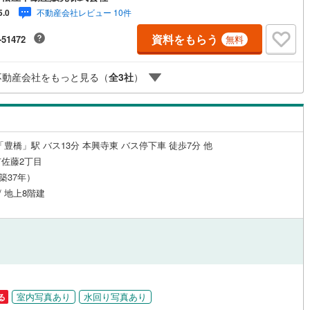
らおまかせください。新築戸建、中古戸建、中古マンション、土地をお客
応
不動産会社レビュー 10件
5.0
ご希望に合わせてご提案いたします！・中古物件のリフォーム実績多数！
物件をご購入の際、約70％という多くの方々がリフォームを行っていま
資料をもらう
-51472
無料
ン内見(相談)可
（
20
）
IT重説可
（
0
）
新築購入より低コストで、新築同様の快適なお住まいを実現できます。・
ズスペース用意しております。ぜひご家族そろってご来場ください。・営
 午前9時00分～午後6時30分 （定休日:水曜日）この時間帯はお電話での
不動産会社をもっと見る（
全
3
社
）
ン対応とは？
い合わせがスムーズにご案内できます。右下の電話ボタンをタッチ！もし
お気軽にお電話ください。
「豊橋」駅 バス13分 本興寺東 バス停下車 徒歩7分 他
佐藤2丁目
（築37年）
/ 地上8階建
室内写真あり
水回り写真あり
る