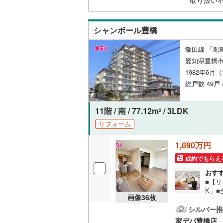
取り扱い
ボタ
独立型キ
シャンボール豊橋
浴室
飯田線 「船
浴室乾燥
愛知県豊橋
1982年6月
総戸数 49戸 
バルコニー、
ルーフバ
11階 / 南 / 77.12m
/ 3LDK
2
リフォーム
収納
1,690万円
ウォーク
成約でもらえ
（
7
）
おす
■【
販売、価格、
K」
画像
36
枚
■お
即入居可
ーク
シルバー推
豊橋
家デパ豊橋店