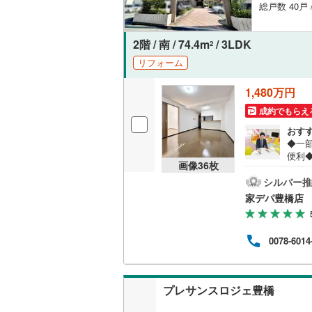
総戸数 40戸 
2階 / 南 / 74.4m
/ 3LDK
2
リフォーム
1,480万円
成約でもらえ
おす
◆一
便利
画像
36
枚
しリ
15分
シルバー推
豊川
家デパ豊橋店
まか
望に
をご
0078-6014
入よ
ース
9時0
せが
プレサンスロジェ豊橋
にお