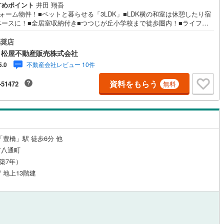
すめポイント
井田 翔吾
ォーム物件！■ペットと暮らせる「3LDK」■LDK横の和室は休憩したり宿
ペースに！■全居室収納付き■つつじが丘小学校まで徒歩圏内！■ライフイ
ォメーション ・つつじが丘小学校 徒歩10分 ・東部中学校 徒歩27
・岩西保育園 徒歩11分●家デパ 松屋不動産販売 のつよみ●・豊橋市・豊
奨店
・知立市・浜松市の4店舗営業中！三河エリア・遠州エリアの物件ならおま
 松屋不動産販売株式会社
ください。新築戸建、中古戸建、中古マンション、土地をお客様のご希望
不動産会社レビュー 10件
5.0
わせてご提案いたします！・中古物件のリフォーム実績多数！中古物件を
入の際、約70％という多くの方々がリフォームを行っています。新築購入
資料をもらう
-51472
無料
低コストで、新築同様の快適なお住まいを実現できます。・キッズスペー
意しております。ぜひご家族そろってご来場ください。・営業時間 午前9
分～午後6時30分 （定休日:水曜日）この時間帯はお電話でのお問い合わせ
ムーズにご案内できます。右下の電話ボタンをタッチ！もしくはお気軽に
話ください。
「豊橋」駅 徒歩6分 他
市八通町
（築7年）
/ 地上13階建