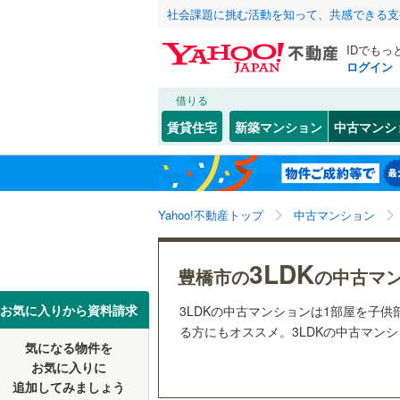
社会課題に挑む活動を知って、共感できる支
IDでもっ
ログイン
借りる
北海道
JR
北海道
東海道本
こだわり条件
リフォーム、
賃貸住宅
新築マンション
中古マンシ
武豊線
(
0
)
リノベー
名古屋市
千種区
芦原町
(
(
6
1
東北
青森
（
12
）
西区
北島町
(
12
(
4
)
地下鉄
名古屋市
関東
東京
Yahoo!不動産トップ
中古マンション
共用設備
昭和区
新栄町
(
(
2
1
名古屋市
中川区
花田町
宅配ボッ
(
(
1
2
信越・北陸
新潟
3LDK
豊橋市の
の中古マ
私鉄・その他
愛知環状
守山区
広小路
トランク
(
(
2
1
東海
愛知
豊橋鉄道
お気に入りから資料請求
3LDKの中古マンションは1部屋を子
天白区
八通町
駐車場空
(
(
3
2
る方にもオススメ。3LDKの中古マンシ
名鉄名古
気になる物件を
（
20
）
近畿
大阪
お気に入りに
愛知県のそのほ
豊橋市
(
3
名鉄三河
追加してみましょう
管理・管理規
かの地域