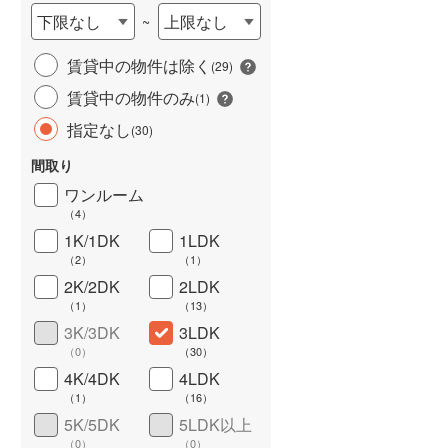
下限なし
上限なし
~
賃貸中の物件は除く
(
29
)
賃貸中の物件のみ
(
1
)
指定なし
(
30
)
間取り
ワンルーム
ワイドバルコニー
（
4
）
（
4
）
1K/1DK
1LDK
（
2
）
（
1
）
2K/2DK
2LDK
（
1
）
（
13
）
3K/3DK
3LDK
（
0
）
（
30
）
4K/4DK
4LDK
（
1
）
（
16
）
5K/5DK
5LDK以上
（
0
）
（
0
）