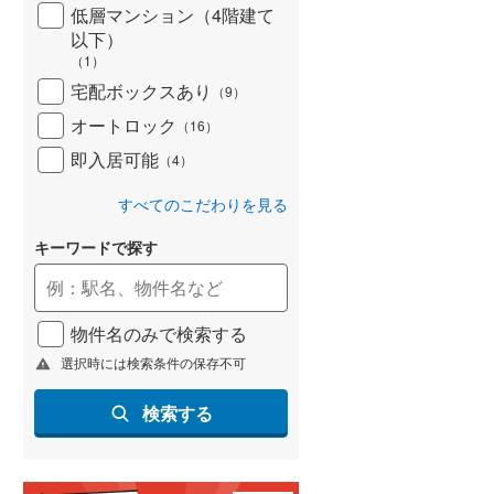
低層マンション（4階建て
以下）
（
1
）
宅配ボックスあり
（
9
）
オートロック
（
16
）
即入居可能
（
4
）
すべてのこだわりを見る
キーワードで探す
物件名のみで検索する
選択時には検索条件の保存不可
検索する