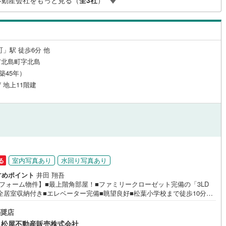
不動産会社をもっと見る（
全
3
社
）
ンをタッチ！もしくはお気軽にお電話ください。
ッチン
（
0
）
対面キッチン
（
14
）
町」駅 徒歩6分 他
機あり
（
8
）
浴室に窓あり
（
6
）
市北島町字北島
（築45年）
/ 地上11階建
庭
ルコニー
（
0
）
専用庭
（
2
）
インクローゼット
室内写真あり
水回り写真あり
る
すめポイント
井田 翔吾
リフォーム物件】■最上階角部屋！■ファミリークローゼット完備の「3LD
契約、入居関連など
■全居室収納付き■エレベーター完備■眺望良好■松葉小学校まで徒歩10分！
すすめポイント ・リビング隣接洋室の間仕切り開放で広々空間に ・ウォ
能
（
4
）
インクローゼット付きでお部屋広々●家デパ 松屋不動産販売 のつよみ●・
奨店
市・豊川市・知立市・浜松市の4店舗営業中！三河エリア・遠州エリアの物
 松屋不動産販売株式会社