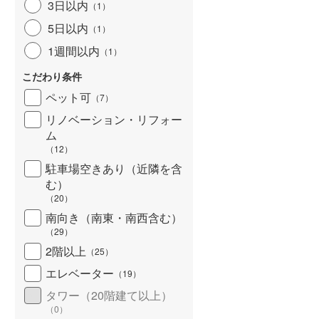
3日以内
（
1
）
5日以内
（
1
）
1週間以内
（
1
）
こだわり条件
ペット可
（
7
）
リノベーション・リフォー
ム
（
12
）
駐車場空きあり（近隣を含
む）
（
20
）
南向き（南東・南西含む）
（
29
）
2階以上
（
25
）
エレベーター
（
19
）
タワー（20階建て以上）
（
0
）