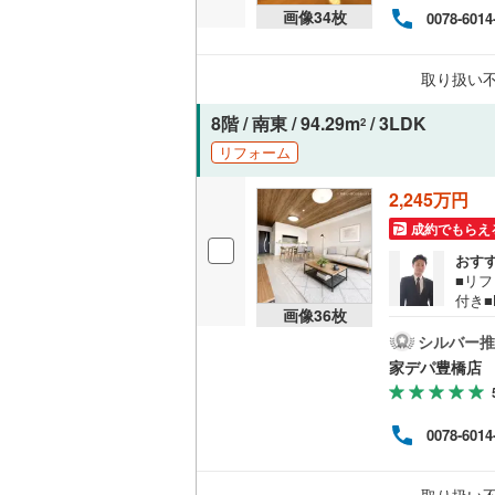
画像
34
枚
丹羽郡大
0078-6014
共用施設
海部郡蟹
コンシェ
取り扱い
知多郡東
8階 / 南東 / 94.29m
/ 3LDK
2
設備
知多郡武
リフォーム
床暖房
（
北設楽郡
2,245万円
成約でもらえ
間取り、居室
おす
■リ
付き■
バリアフ
画像
36
枚
買い
不動
シルバー推
LD
エリ
家デパ豊橋店
マン
のリ
リビング
フォ
（
15
）
0078-6014
いを
ご来場
の時
キッチン