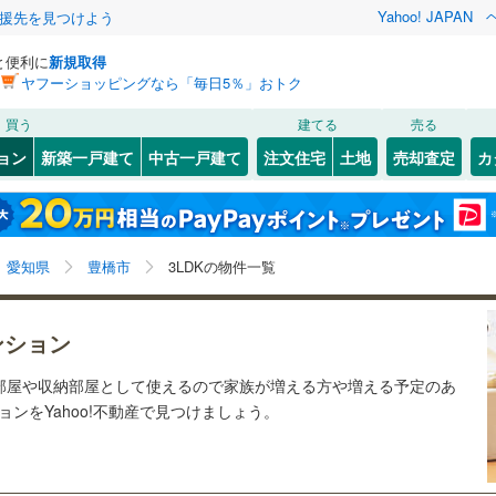
Yahoo! JAPAN
援先を見つけよう
と便利に
新規取得
ヤフーショッピングなら「毎日5％」おトク
検索条件を保存しました
買う
建てる
売る
線
(
22
)
飯田線
(
22
)
リノベーション
ョン
新築一戸建て
中古一戸建て
注文住宅
土地
売却査定
カ
この検索条件の新着物件通知は、
マイページ
から設定できます。
関西本線（JR東海）
(
0
)
ション・リフォーム
築古・築30年以上
（
18
）
9
)
)
東区
東田町（字）
(
41
)
(
1
)
岩手
宮城
秋田
山形
)
中村区
北山町
(
(
10
1
)
)
営地下鉄東山線
(
0
)
名古屋市営地下鉄名城線
(
0
)
愛知県、豊橋市、3LDK
神奈川
埼玉
千葉
茨城
愛知県
豊橋市
3LDKの物件一覧
3
)
)
瑞穂区
中野町
(
(
20
1
)
)
営地下鉄桜通線
(
0
)
名古屋市営地下鉄上飯田線
(
0
)
クスあり
3
)
)
（
9
）
港区
羽根井西町
24時間ゴミ出し可
(
22
)
(
2
)
（
0
）
長野
富山
石川
福井
ンション
鉄道
(
0
)
東海交通事業城北線
(
0
)
検索条件を保存する
ルーム
8
)
)
（
3
）
緑区
向山町
エレベーター
(
24
(
1
)
)
（
19
）
閉じる
閉じる
お気に入りリストを見る
お気に入りリストを見る
閉じる
閉じる
岐阜
静岡
三重
東田本線
(
23
)
豊橋鉄道渥美線
(
29
)
供部屋や収納部屋として使えるので家族が増える方や増える予定のあ
きあり（近隣を含む）
7
)
)
佐藤
オートロック
(
1
)
（
16
）
マイページ
ョンをYahoo!不動産で見つけましょう。
屋本線
(
22
)
名鉄豊川線
(
0
)
兵庫
京都
滋賀
奈良
0
)
岡崎市
(
21
)
線
(
0
)
名鉄蒲郡線
(
0
)
約