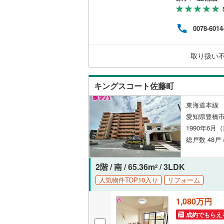
件な
オンライン対
様の
中古
0078-6014
オンライ
す。
キッ
業時間
取り扱い
オンライ
お問
くは
キングスコート佐藤町
東海道本線 
愛知県豊橋市
1990年6月
総戸数 48戸 
2階 / 南 / 65.36m
/ 3LDK
2
人気物件TOP10入り
リフォーム
1,080万円
成約でもらえ