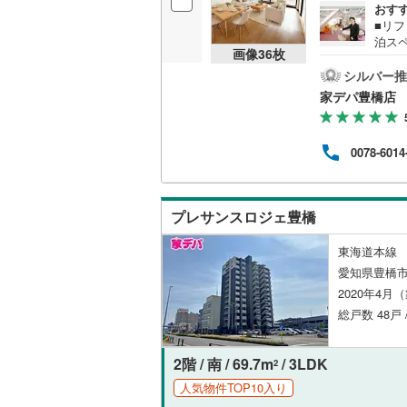
おす
■リフ
泊ス
画像
36
枚
ンフ
分 
シルバー推
川市
家デパ豊橋店
かせ
に合
ご購
0078-6014
より
ス用
時00
がス
プレサンスロジェ豊橋
お電
東海道本線 
愛知県豊橋
2020年4月
総戸数 48戸 
2階 / 南 / 69.7m
/ 3LDK
2
人気物件TOP10入り