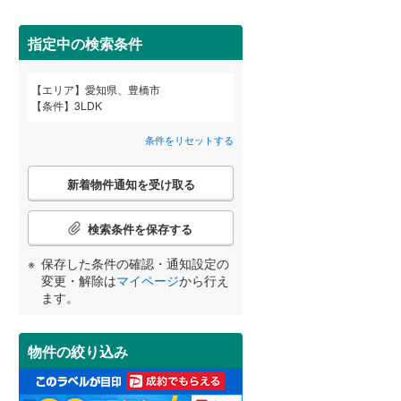
春日井市
(
19
)
名鉄河和線
(
0
)
碧南市
名鉄尾西線
(
1
)
(
0
)
指定中の検索条件
名鉄小牧線
(
0
)
安城市
(
22
)
エリア
愛知県、豊橋市
宮崎
鹿児島
沖縄
条件
3LDK
近鉄名古屋線
(
0
)
2階以上
（
25
）
犬山市
(
0
)
条件をリセットする
小牧市
(
7
)
最上階
（
3
）
こ
東海市
(
11
)
新着物件通知を受け取る
の
する
る
条件をリセットする
条件をリセットする
条件をリセットする
条件をリセットする
条件をリセットする
条件をリセットする
検
知立市
(
4
)
索
検索条件を保存する
条
岩倉市
制震構造
(
4
（
)
0
）
件
保存した条件の確認・通知設定の
で
田原市
低層マンション（4階建て以
(
0
)
変更・解除は
マイページ
から行え
通
ます。
下）
（
1
）
知
北名古屋市
(
3
)
を
受
あま市
(
1
)
物件の絞り込み
け
取
西春日井郡豊山町
(
1
)
小学校まで1km以内
（
11
）
る