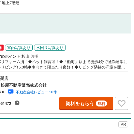
/ 地上7階建
室内写真あり
水回り写真あり
る
すめポイント
杉山 啓明
部リフォーム済！◆ペット飼育可！◆「船町」駅まで徒歩4分で通勤通学に
◆リビング15.3帖◆南向きで陽当たり良好！◆リビング隣接の洋室を開放
ビングと一体利用が可能■ライフインフォメーション ・松葉小学校 徒歩
 ・豊城中学校 徒歩22分●家デパ 松屋不動産販売 のつよみ●・豊橋市・
奨店
市・知立市・浜松市の4店舗営業中！三河エリア・遠州エリアの物件ならお
 松屋不動産販売株式会社
せください。新築戸建、中古戸建、中古マンション、土地をお客様のご希
不動産会社レビュー 10件
5.0
合わせてご提案いたします！・中古物件のリフォーム実績多数！中古物件
購入の際、約70％という多くの方々がリフォームを行っています。新築購
資料をもらう
-51472
無料
り低コストで、新築同様の快適なお住まいを実現できます。・キッズスペ
用意しております。ぜひご家族そろってご来場ください。・営業時間 午前
0分～午後6時30分 （定休日:水曜日）この時間帯はお電話でのお問い合わ
スムーズにご案内できます。右下の電話ボタンをタッチ！もしくはお気軽
PR
電話ください。