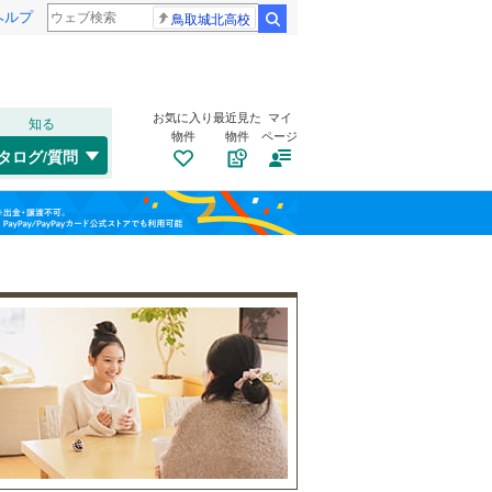
ヘルプ
鳥取城北高校
検索
お気に入り
最近見た
マイ
知る
物件
物件
ページ
中央本線（JR東海）
(
0
)
タログ/質問
東海道新幹線
(
22
)
北区
大橋通
(
20
(
1
)
)
福島
中区
潮崎町
(
34
(
2
)
)
名古屋市営地下鉄鶴舞線
(
0
)
栃木
群馬
山梨
熱田区
中浜町
(
(
6
2
)
)
名古屋市営地下鉄名港線
(
0
)
南区
羽根井町
自転車置き場
(
5
)
(
3
)
（
18
）
名古屋臨海高速鉄道あおなみ線
(
0
)
名東区
牟呂町
バイク置き場
(
(
46
2
)
)
（
10
）
愛知高速交通リニモ
(
0
)
つつじが丘
防犯カメラ
(
（
2
2
)
）
名鉄西尾線
(
0
)
和歌山
一宮市
(
13
)
名鉄豊田線
(
0
)