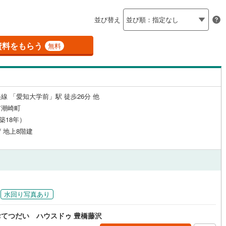
島根
岡山
広島
山口
)
半田市
(
8
)
線
(
0
)
名鉄築港線
(
0
)
（
7
）
24時間有人管理
（
0
）
並び替え
新線
0
)
(
0
)
津島市
名鉄津島線
(
1
)
(
0
)
香川
愛媛
高知
保存した条件を見る
建ち方、日当たり
線
(
0
)
名鉄広見線
(
0
)
4
)
豊田市
(
37
)
資料をもらう
無料
佐賀
長崎
熊本
大分
線
(
0
)
名鉄空港線
(
0
)
9
）
南向き（南東・南西含む）
)
蒲郡市
(
0
)
（
29
）
)
江南市
(
8
)
戸なし
（
0
）
メゾネット
（
0
）
線 「愛知大学前」駅 徒歩26分 他
)
新城市
(
0
)
この条件で検索する
この条件で検索する
この条件で検索する
この条件で検索する
この条件で検索する
この条件で検索する
市区町村以下を選択
市区町村を選択す
駅を選択する
市潮崎町
施工・品質・工法関連
)
知多市
(
1
)
（築18年）
/ 地上8階建
(
（
6
0
)
）
高浜市
免震構造
(
1
（
)
0
）
総戸数200以上）
)
日進市
タワー（20階建て以上）
(
14
)
（
0
）
)
清須市
(
0
)
水回り写真あり
)
みよし市
(
0
)
(
15
)
愛知郡東郷町
(
1
)
てつだい ハウスドゥ 豊橋藤沢
駅が始発駅
（
3
）
海まで2km以内
（
0
）