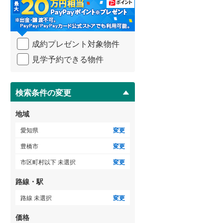
・
海部郡大治町
(
2
)
条
件
知多郡阿久比町
(
0
)
を
ゲストルーム
（
1
）
成約プレゼント対象物件
マ
知多郡美浜町
(
0
)
イ
見学予約できる物件
ペ
北設楽郡設楽町
(
0
)
ー
ＴＶモニタ付インターホン
ジ
に
検索条件の変更
（
16
）
保
存
地域
す
る
愛知県
変更
豊橋市
変更
市区町村以下 未選択
変更
路線・駅
路線 未選択
変更
価格