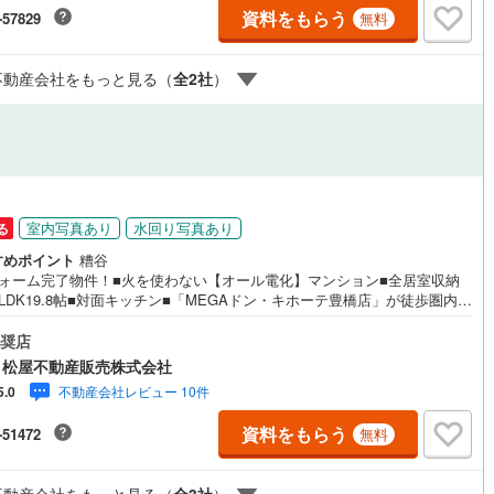
資料をもらう
口町
(
0
)
丹羽郡扶桑町
(
0
)
-57829
無料
江町
(
3
)
海部郡飛島村
(
0
)
ルジュサービス
（
0
）
キッズルーム
（
0
）
不動産会社をもっと見る（
全
2
社
）
浦町
(
0
)
知多郡南知多町
(
2
)
豊町
(
0
)
額田郡幸田町
(
0
)
1
）
オール電化
（
6
）
東栄町
(
0
)
北設楽郡豊根村
(
0
)
室内写真あり
水回り写真あり
る
全体
すめポイント
糟谷
フォーム完了物件！■火を使わない【オール電化】マンション■全居室収納
LDK19.8帖■対面キッチン■「MEGAドン・キホーテ豊橋店」が徒歩圏内で
リー住宅
（
0
）
物便利！■バス停「藤沢町」まで徒歩3分♪■ペット飼育可 ●家デパ 松屋
産販売 のつよみ●・豊橋市・豊川市・知立市・浜松市の4店舗営業中！三河
奨店
ア・遠州エリアの物件ならおまかせください。新築戸建、中古戸建、中古
 松屋不動産販売株式会社
ション、土地をお客様のご希望に合わせてご提案いたします！・中古物件
不動産会社レビュー 10件
5.0
フォーム実績多数！中古物件をご購入の際、約70％という多くの方々がリ
ダイニング15畳以上
ームを行っています。新築購入より低コストで、新築同様の快適なお住ま
資料をもらう
-51472
無料
実現できます。・キッズスペース用意しております。ぜひご家族そろって
ください。・営業時間 午前9時00分～午後6時30分 （定休日:水曜日）こ
間帯はお電話でのお問い合わせがスムーズにご案内できます。右下の電話