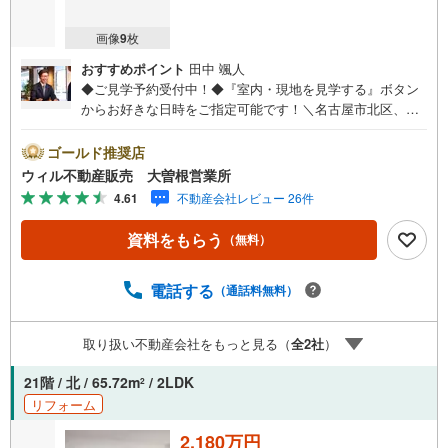
画像
9
枚
おすすめポイント
田中 颯人
◆ご見学予約受付中！◆『室内・現地を見学する』ボタン
からお好きな日時をご指定可能です！＼名古屋市北区、守
山区ご売却依頼数1位（2023年レインズ調べ）/名古屋市北
区、守山区の直接のご売却依頼を数多くいただいている不
ゴールド推奨店
動産仲介会社です。ネット上で分かる立地環境はもちろ
ウィル不動産販売 大曽根営業所
ん、過去にお任せいただいたお客様に現地の生の声をもと
4.61
不動産会社レビュー 26件
に住戸環境を提案致します。＼平日のお住まい探しの方へ/
弊社では平日にご内覧・契約など平日にお住まい探しをさ
資料をもらう
（無料）
れるお客様にサービスをご用意しています。＼お仕事で忙
しい方へ/午前10時から午後7時まで”毎日”営業しています。
事前にご予約頂きましたら営業時間外でのご内覧もご対応
電話する
（通話料無料）
いたします。＼本物件の他にも気になる物件がある方へ/不
動産業者間で不動産情報が共有されているので、名古屋市
取り扱い不動産会社をもっと見る（
全
2
社
）
全域や、その他隣接エリアでもご内覧が可能です！ 【大曽
根営業所】○地下鉄名城線、JR中央線「大曽根」駅徒歩1分
21階 / 北 / 65.72m
/ 2LDK
2
○お子様が遊べるキッズスペースあり○定休日ございません
リフォーム
2,180万円