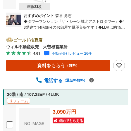
画像
23
枚
おすすめポイント
森谷 勇志
◆タワーマンション「ザ・シーン城北アストロタワー」◆4
3階建て14階部分のお部屋で眺望良好です！◆LDKは約15.4
帖とゆったり！ご家族揃ってのんびり過ごせる空間です！
◆4部屋に面した広々としたバルコニーは開放感ございま
ゴールド推奨店
す！◆キッチンはお料理に集中しやすく、使い勝手の良い
ウィル不動産販売 大曽根営業所
独立タイプ！◆嬉しい全居室収納付きのレイアウト◆和室
4.61
不動産会社レビュー 26件
はお子様のお昼寝やキッズスペースにも利用可◆トランク
ルームがあり、お部屋のスペースを有効活用できます◆24
資料をもらう
（無料）
時間セキュリティが導入され、防犯性が高められていま
す！◆ゲストルーム・スカイラウンジ・フィットネス等、
共有施設充実！ウィルは東証上場、創業30周年を迎える地
電話する
（通話料無料）
域密着型の会社です。大曽根駅徒歩1分の店舗にはキッズス
ペースやおむつ替えスペースを完備。オンライン内覧、事
20階 / 南 / 107.28m
/ 4LDK
2
前のLINE相談もOK！～住宅ローン～諸費用込融資や築年
リフォーム
数の古い物件のローンも得意としており、最適な銀行をご
提案します。～リフォーム～理想の間取り、テイストを作
3,090万円
り上げられます！リフォームプランナーの同行も可能で
す。
成約でもらえる