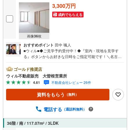
根営業所】○地下鉄名城線、JR中央線「大曽根」駅徒歩1分
3,300万円
○お子様が遊べるキッズスペースあり○定休日ございません
成約でもらえる
画像
36
枚
おすすめポイント
田中 颯人
■ウィル■◆ご見学予約受付中！◆『室内・現地を見学す
る』ボタンからお好きな日時をご指定可能です！＼名古屋
市北区、守山区ご売却依頼数1位（2023年レインズ調べ）/
名古屋市北区、守山区の直接のご売却依頼を数多くいただ
ゴールド推奨店
いている不動産仲介会社です。ネット上で分かる立地環境
ウィル不動産販売 大曽根営業所
はもちろん、過去にお任せいただいたお客様に現地の生の
4.61
不動産会社レビュー 26件
声をもとに住戸環境を提案致します。＼平日のお住まい探
しの方へ/弊社では平日にご内覧・契約など平日にお住まい
資料をもらう
（無料）
探しをされるお客様にサービスをご用意しています。＼お
仕事で忙しい方へ/午前10時から午後7時まで”毎日”営業して
います。事前にご予約頂きましたら営業時間外でのご内覧
電話する
（通話料無料）
もご対応いたします。＼本物件の他にも気になる物件があ
る方へ/不動産業者間で不動産情報が共有されているので、
36階 / 南 / 117.07m
/ 3LDK
2
名古屋市全域や、その他隣接エリアでもご内覧が可能で