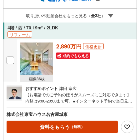
いたします。＼本物件の他にも気になる物件がある方へ/不
動産業者間で不動産情報が共有されているので、名古屋市
取り扱い不動産会社をもっと見る（
全
3
社
）
全域や、その他隣接エリアでもご内覧が可能です！ 【大曽
根営業所】○地下鉄名城線、JR中央線「大曽根」駅徒歩1分
4階 / 西 / 70.19m
/ 2LDK
2
○お子様が遊べるキッズスペースあり○定休日ございません
リフォーム
2,890万円
価格更新
成約でもらえる
画像
36
枚
おすすめポイント
津田 宗広
【お電話でのご予約のほうがスムーズにご対応できます】
内覧は9:00-20:00まで可。●インターネット予約で当日見学
が可能です●（1）［室内・現地を見学する］をクリック
（2）本日～4日以内をご希望の方は「ご要望・ご質問欄」
株式会社東宝ハウス名古屋城東
に希望日時をご記入ください！《東宝ハウス名古屋城東の
こだわり》スタッフ一同、すべてのお客様に対して、自分
資料をもらう
（無料）
の家族や仲の良い友人に対するときと同じ気持ちで接客さ
せていただいています。お客様ひとりひとりが理想の住宅