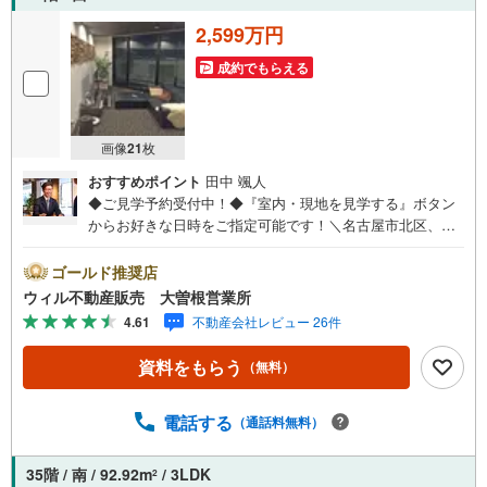
○お子様が遊べるキッズスペースあり○定休日ございません
2,599万円
成約でもらえる
画像
21
枚
おすすめポイント
田中 颯人
◆ご見学予約受付中！◆『室内・現地を見学する』ボタン
からお好きな日時をご指定可能です！＼名古屋市北区、守
山区ご売却依頼数1位（2023年レインズ調べ）/名古屋市北
区、守山区の直接のご売却依頼を数多くいただいている不
ゴールド推奨店
動産仲介会社です。ネット上で分かる立地環境はもちろ
ウィル不動産販売 大曽根営業所
ん、過去にお任せいただいたお客様に現地の生の声をもと
4.61
不動産会社レビュー 26件
に住戸環境を提案致します。＼平日のお住まい探しの方へ/
弊社では平日にご内覧・契約など平日にお住まい探しをさ
資料をもらう
（無料）
れるお客様にサービスをご用意しています。＼お仕事で忙
しい方へ/午前10時から午後7時まで”毎日”営業しています。
事前にご予約頂きましたら営業時間外でのご内覧もご対応
電話する
（通話料無料）
いたします。＼本物件の他にも気になる物件がある方へ/不
動産業者間で不動産情報が共有されているので、名古屋市
35階 / 南 / 92.92m
/ 3LDK
2
全域や、その他隣接エリアでもご内覧が可能です！ 【大曽