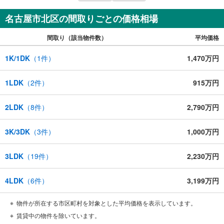
＼お仕事で忙しい方へ/
午前10時から午後7時まで”毎日”営業しています。事前にご予約頂きました
名古屋市北区の間取りごとの価格相場
ら営業時間外でのご内覧もご対応いたします。
間取り（該当物件数）
平均価格
＼本物件の他にも気になる物件がある方へ/
不動産業者間で不動産情報が共有されているので、名古屋市全域や、その
他隣接エリアでもご内覧が可能です！
1K/1DK
（
1
件）
1,470万円
【大曽根営業所】
○地下鉄名城線、JR中央線「大曽根」駅徒歩1分
1LDK
（
2
件）
915万円
○お子様が遊べるキッズスペースあり
○定休日ございません
2LDK
（
8
件）
2,790万円
3K/3DK
（
3
件）
1,000万円
3LDK
（
19
件）
2,230万円
4LDK
（
6
件）
3,199万円
物件が所在する市区町村を対象とした平均価格を表示しています。
賃貸中の物件を除いています。