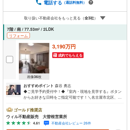
電話する
（通話料無料）
と出会い、住宅ローンやその他のサービスの内容にもご満
足いただき、ご納得されるまで、お付き合いをさせていた
だきます。私たちが携わる不動産ビジネスでは安全で安心
取り扱い不動産会社をもっと見る（
全
3
社
）
な取引を実現することはプロとしての使命です。営業スタ
ッフを管理職が常にサポートする体制で、ダブルチェック
7階 / 南 / 77.53m
/ 2LDK
2
はもちろん何度も報告と確認を繰り返し、取引の安全性を
リフォーム
追求しています。ご覧いただきありがとうございます！
3,190万円
成約でもらえる
画像
36
枚
おすすめポイント
森谷 勇志
◆ご見学予約受付中！◆『室内・現地を見学する』ボタン
からお好きな日時をご指定可能です！＼名古屋市北区、守
山区ご売却依頼数1位（2023年レインズ調べ）/名古屋市北
区、守山区の直接のご売却依頼を数多くいただいている不
ゴールド推奨店
動産仲介会社です。ネット上で分かる立地環境はもちろ
ウィル不動産販売 大曽根営業所
ん、過去にお任せいただいたお客様に現地の生の声をもと
4.61
不動産会社レビュー 26件
に住戸環境を提案致します。＼平日のお住まい探しの方へ/