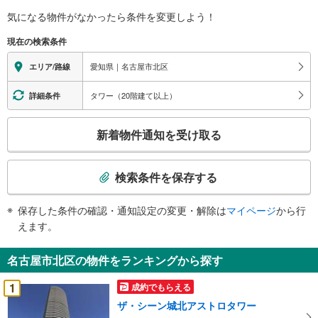
気になる物件がなかったら
条件を変更しよう！
現在の検索条件
愛知県｜名古屋市北区
エリア/路線
タワー（20階建て以上）
詳細条件
こ
新着物件通知を受け取る
の
検
索
検索条件を保存する
条
件
保存した条件の確認・通知設定の変更・解除は
マイページ
から行
で
えます。
通
知
名古屋市北区の物件をランキングから探す
を
受
1
成約でもらえる
け
ザ・シーン城北アストロタワー
取