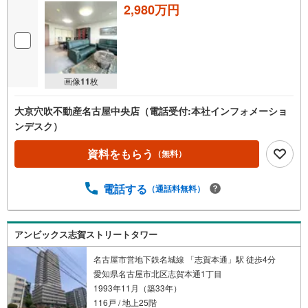
す！ 【大曽根営業所】○地下鉄名城線、JR中央線「大曽
2,980万円
根」駅徒歩1分○お子様が遊べるキッズスペースあり○定休
日ございません
画像
11
枚
大京穴吹不動産名古屋中央店（電話受付:本社インフォメーショ
ンデスク）
資料をもらう
（無料）
電話する
（通話料無料）
アンビックス志賀ストリートタワー
名古屋市営地下鉄名城線 「志賀本通」駅 徒歩4分
愛知県名古屋市北区志賀本通1丁目
1993年11月（築33年）
116戸 / 地上25階