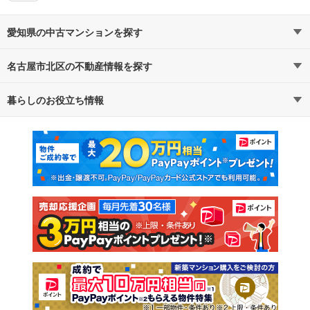
愛知県の中古マンションを探す
名古屋市北区の不動産情報を探す
路線・駅から探す
地域から探す
暮らしのお役立ち情報
不動産・住宅
賃貸住宅
通勤・通学時間から探す
地図から探す
マンションカタログ
教えて！住まいの先生
新築マンション
中古マンション
新築一戸建て
中古一戸建て
注文住宅
土地
売却査定