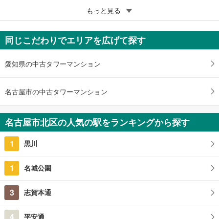
5
もっと見る
成約でもらえる
プレサンスロジェ志賀本通
3,580万円
同じこだわりでエリアを広げて探す
2LDK
愛知県名古屋市北区若葉通3丁目
愛知県の中古タワーマンション
名古屋市の中古タワーマンション
名古屋市北区の人気の駅をランキングから探す
1
黒川
1
名城公園
3
志賀本通
4
平安通