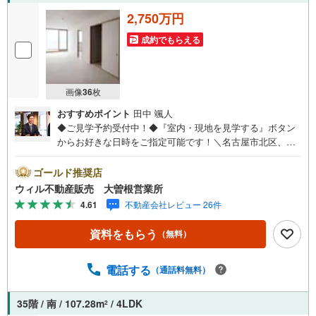
根営業所】○地下鉄名城線、JR中央線「大曽根」駅徒歩1分
2,750万円
○お子様が遊べるキッズスペースあり○定休日ございません
成約でもらえる
画像
36
枚
おすすめポイント
田中 颯人
◆ご見学予約受付中！◆『室内・現地を見学する』ボタン
からお好きな日時をご指定可能です！＼名古屋市北区、守
山区ご売却依頼数1位（2023年レインズ調べ）/名古屋市北
区、守山区の直接のご売却依頼を数多くいただいている不
ゴールド推奨店
動産仲介会社です。ネット上で分かる立地環境はもちろ
ウィル不動産販売 大曽根営業所
ん、過去にお任せいただいたお客様に現地の生の声をもと
4.61
不動産会社レビュー 26件
に住戸環境を提案致します。＼平日のお住まい探しの方へ/
弊社では平日にご内覧・契約など平日にお住まい探しをさ
資料をもらう
（無料）
れるお客様にサービスをご用意しています。＼お仕事で忙
しい方へ/午前10時から午後7時まで”毎日”営業しています。
事前にご予約頂きましたら営業時間外でのご内覧もご対応
電話する
（通話料無料）
いたします。＼本物件の他にも気になる物件がある方へ/不
動産業者間で不動産情報が共有されているので、名古屋市
35階 / 南 / 107.28m
/ 4LDK
2
全域や、その他隣接エリアでもご内覧が可能です！ 【大曽