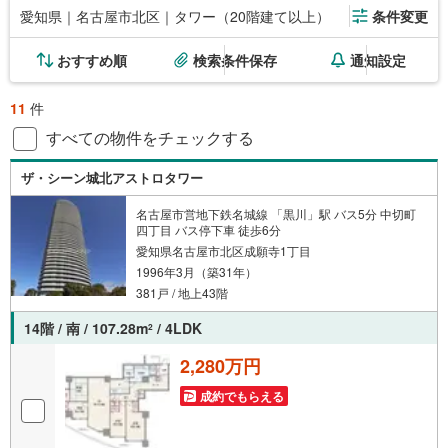
愛知県｜名古屋市北区｜タワー（20階建て以上）
条件変更
おすすめ順
検索条件保存
通知設定
11
件
すべての物件をチェックする
ザ・シーン城北アストロタワー
名古屋市営地下鉄名城線 「黒川」駅 バス5分 中切町
四丁目 バス停下車 徒歩6分
愛知県名古屋市北区成願寺1丁目
1996年3月（築31年）
381戸 / 地上43階
14階 / 南 / 107.28m
/ 4LDK
2
2,280万円
成約でもらえる