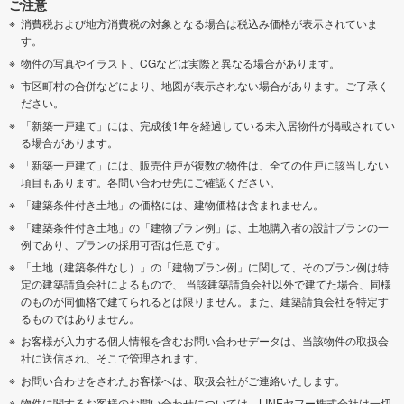
ご注意
消費税および地方消費税の対象となる場合は税込み価格が表示されていま
す。
物件の写真やイラスト、CGなどは実際と異なる場合があります。
市区町村の合併などにより、地図が表示されない場合があります。ご了承く
ださい。
「新築一戸建て」には、完成後1年を経過している未入居物件が掲載されてい
る場合があります。
「新築一戸建て」には、販売住戸が複数の物件は、全ての住戸に該当しない
項目もあります。各問い合わせ先にご確認ください。
「建築条件付き土地」の価格には、建物価格は含まれません。
「建築条件付き土地」の「建物プラン例」は、土地購入者の設計プランの一
例であり、プランの採用可否は任意です。
「土地（建築条件なし）」の「建物プラン例」に関して、そのプラン例は特
定の建築請負会社によるもので、 当該建築請負会社以外で建てた場合、同様
のものが同価格で建てられるとは限りません。また、建築請負会社を特定す
るものではありません。
お客様が入力する個人情報を含むお問い合わせデータは、当該物件の取扱会
社に送信され、そこで管理されます。
お問い合わせをされたお客様へは、取扱会社がご連絡いたします。
物件に関するお客様のお問い合わせについては、LINEヤフー株式会社は一切