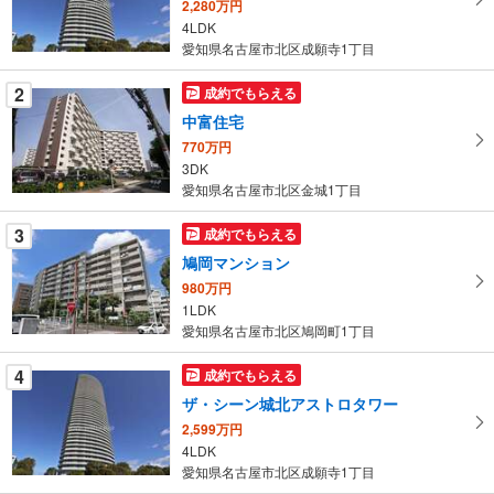
2,280万円
る
4LDK
・
愛知県名古屋市北区成願寺1丁目
条
件
2
成約でもらえる
を
中富住宅
マ
770万円
イ
3DK
ペ
愛知県名古屋市北区金城1丁目
ー
ジ
3
成約でもらえる
に
鳩岡マンション
保
980万円
存
1LDK
す
愛知県名古屋市北区鳩岡町1丁目
る
4
成約でもらえる
ザ・シーン城北アストロタワー
2,599万円
4LDK
愛知県名古屋市北区成願寺1丁目