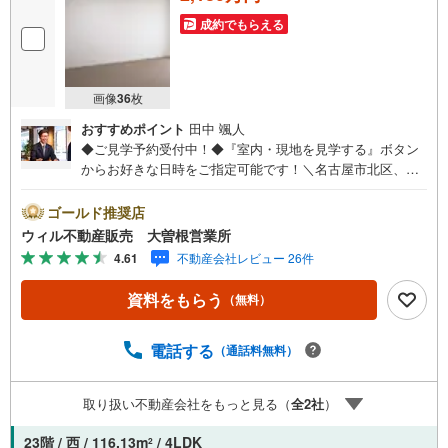
成約でもらえる
画像
36
枚
おすすめポイント
田中 颯人
◆ご見学予約受付中！◆『室内・現地を見学する』ボタン
からお好きな日時をご指定可能です！＼名古屋市北区、守
山区ご売却依頼数1位（2023年レインズ調べ）/名古屋市北
区、守山区の直接のご売却依頼を数多くいただいている不
ゴールド推奨店
動産仲介会社です。ネット上で分かる立地環境はもちろ
ウィル不動産販売 大曽根営業所
ん、過去にお任せいただいたお客様に現地の生の声をもと
4.61
不動産会社レビュー 26件
に住戸環境を提案致します。＼平日のお住まい探しの方へ/
弊社では平日にご内覧・契約など平日にお住まい探しをさ
資料をもらう
（無料）
れるお客様にサービスをご用意しています。＼お仕事で忙
しい方へ/午前10時から午後7時まで”毎日”営業しています。
事前にご予約頂きましたら営業時間外でのご内覧もご対応
電話する
（通話料無料）
いたします。＼本物件の他にも気になる物件がある方へ/不
動産業者間で不動産情報が共有されているので、名古屋市
取り扱い不動産会社をもっと見る（
全
2
社
）
全域や、その他隣接エリアでもご内覧が可能です！ 【大曽
根営業所】○地下鉄名城線、JR中央線「大曽根」駅徒歩1分
23階 / 西 / 116.13m
/ 4LDK
2