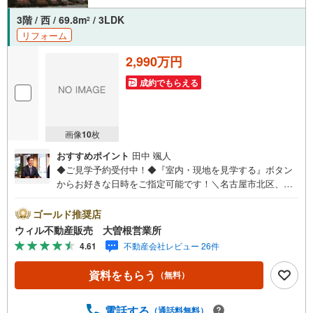
3階 / 西 / 69.8m
/ 3LDK
2
リフォーム
2,990万円
成約でもらえる
画像
10
枚
おすすめポイント
田中 颯人
◆ご見学予約受付中！◆『室内・現地を見学する』ボタン
からお好きな日時をご指定可能です！＼名古屋市北区、守
山区ご売却依頼数1位（2023年レインズ調べ）/名古屋市北
区、守山区の直接のご売却依頼を数多くいただいている不
ゴールド推奨店
動産仲介会社です。ネット上で分かる立地環境はもちろ
ウィル不動産販売 大曽根営業所
ん、過去にお任せいただいたお客様に現地の生の声をもと
4.61
不動産会社レビュー 26件
に住戸環境を提案致します。＼平日のお住まい探しの方へ/
弊社では平日にご内覧・契約など平日にお住まい探しをさ
資料をもらう
（無料）
れるお客様にサービスをご用意しています。＼お仕事で忙
しい方へ/午前10時から午後7時まで”毎日”営業しています。
事前にご予約頂きましたら営業時間外でのご内覧もご対応
電話する
（通話料無料）