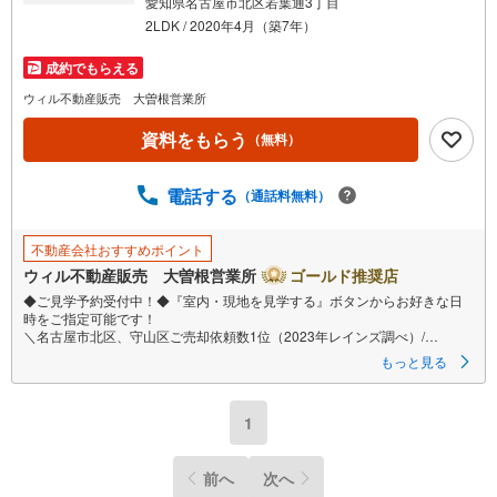
愛知県名古屋市北区若葉通3丁目
2LDK / 2020年4月（築7年）
成約でもらえる
ウィル不動産販売 大曽根営業所
資料をもらう
（無料）
電話する
（通話料無料）
不動産会社おすすめポイント
ウィル不動産販売 大曽根営業所
ゴールド推奨店
◆ご見学予約受付中！◆『室内・現地を見学する』ボタンからお好きな日
時をご指定可能です！
＼名古屋市北区、守山区ご売却依頼数1位（2023年レインズ調べ）/
名古屋市北区、守山区の直接のご売却依頼を数多くいただいている不動産
もっと見る
仲介会社です。
ネット上で分かる立地環境はもちろん、過去にお任せいただいたお客様に
現地の生の声をもとに住戸環境を提案致します。
1
＼平日のお住まい探しの方へ/
弊社では平日にご内覧・契約など平日にお住まい探しをされるお客様にサ
前へ
次へ
ービスをご用意しています。