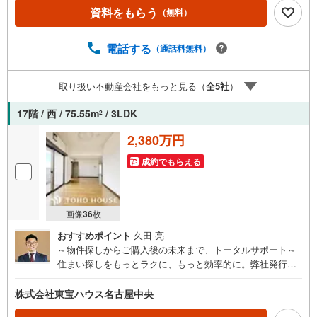
弊社では平日にご内覧・契約など平日にお住まい探しをさ
資料をもらう
（無料）
れるお客様にサービスをご用意しています。＼お仕事で忙
しい方へ/午前10時から午後7時まで”毎日”営業しています。
事前にご予約頂きましたら営業時間外でのご内覧もご対応
電話する
（通話料無料）
いたします。＼本物件の他にも気になる物件がある方へ/不
動産業者間で不動産情報が共有されているので、名古屋市
取り扱い不動産会社をもっと見る（
全
5
社
）
全域や、その他隣接エリアでもご内覧が可能です！ 【大曽
根営業所】○地下鉄名城線、JR中央線「大曽根」駅徒歩1分
17階 / 西 / 75.55m
/ 3LDK
2
○お子様が遊べるキッズスペースあり○定休日ございません
2,380万円
成約でもらえる
画像
36
枚
おすすめポイント
久田 亮
～物件探しからご購入後の未来まで、トータルサポート～
住まい探しをもっとラクに、もっと効率的に。弊社発行の
お客様専用「マイページ」なら、物件比較や内見予約、周
辺環境のチェックまでスマホで完結。よく行く場所へのル
株式会社東宝ハウス名古屋中央
ートや所要時間がわかる「Door to Door機能」で、通勤・通