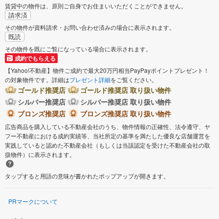
賃貸中の物件は、原則ご自身でお住まいいただくことができません。
請求済
その物件が資料請求・お問い合わせ済みの場合に表示されます。
既読
その物件を既にご覧になっている場合に表示されます。
成約でもらえる
【Yahoo!不動産】物件ご成約で最大20万円相当PayPayポイントプレゼント！
の対象物件です。詳細は
プレゼント詳細
をご覧ください。
ゴールド推奨店
ゴールド推奨店 取り扱い物件
シルバー推奨店
シルバー推奨店 取り扱い物件
ブロンズ推奨店
ブロンズ推奨店 取り扱い物件
広告商品を購入している不動産会社のうち、物件情報の正確性、法令遵守、ヤ
フー不動産における成約実績等、当社所定の基準を満たした優良な店舗運営を
実践していると認めた不動産会社（もしくは当該認定を受けた不動産会社の取
扱物件）に表示されます。
タップすると用語の意味が書かれたポップアップが開きます。
PRマークについて