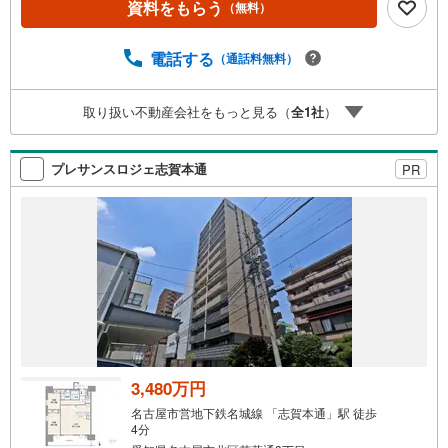
学時間もスムーズに検索できます。東宝ハウス名古屋中央
資料をもらう
（無料）
では、物件のご紹介にとどまらず、独自の会員サービス「T
OHO HOUSE CLUB」や「未来カレンダー」を活用したラ
電話する
（通話料無料）
イフプランニングを通じて、ご入居後もお客様の安心と豊
かな暮らしに寄り添い続けます。 各種ご相談も承っており
ます。 住宅ローンのご相談 FPによるライフプランのシミ
取り扱い不動産会社をもっと見る（
全
1
社
）
ュレーションお電話よりお問い合わせの際は「Yahoo！不
動産を見た」とお伝え下さい。【資料をもらう】【室内・
現地を見学する】ボタンよりご予約いただくとご見学がス
プレサンスロジェ志賀本通
PR
ムーズにご案内できます。お客様のお住まいへの「希望」
を形にするべく全力でお手伝いさせていただきます。お会
いできる日を心待ちにしております。
3,480万円
名古屋市営地下鉄名城線 「志賀本通」駅 徒歩
4分