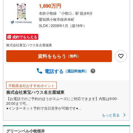
1,890万円
名鉄小牧線 「小牧口」駅 徒歩6分
愛知県小牧市桜井本町
3LDK / 2008年1月（築19年）
成約でもらえる
株式会社東宝ハウス名古屋城東
資料をもらう
（無料）
電話する
（通話料無料）
不動産会社おすすめポイント
株式会社東宝ハウス名古屋城東
【お電話でのご予約のほうがスムーズにご対応できます】内覧は9:00-
20:00まで可。
●インターネット予約で当日見学が可能です●
（1）［室内・現地を見学する］をクリック
もっと見る
（2）本日～4日以内をご希望の方は
「ご要望・ご質問欄」に希望日時をご記入ください！
グリーンベル小牧桜井
《東宝ハウス名古屋城東のこだわり》