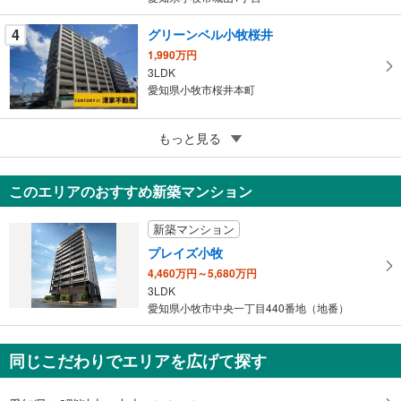
す
る
4
グリーンベル小牧桜井
1,990万円
3LDK
愛知県小牧市桜井本町
5
もっと見る
成約でもらえる
スカイステージ33
1,790万円
このエリアのおすすめ新築マンション
3LDK
愛知県小牧市篠岡1丁目
新築マンション
プレイズ小牧
4,460万円～5,680万円
3LDK
愛知県小牧市中央一丁目440番地（地番）
同じこだわりでエリアを広げて探す