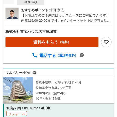
画像
35
枚
おすすめポイント
津田 宗広
【お電話でのご予約のほうがスムーズにご対応できます】
内覧は9:00-20:00まで可。●インターネット予約で当日見学
が可能です●（1）［室内・現地を見学する］をクリック
（2）本日～4日以内をご希望の方は「ご要望・ご質問欄」
株式会社東宝ハウス名古屋城東
に希望日時をご記入ください！《東宝ハウス名古屋城東の
こだわり》スタッフ一同、すべてのお客様に対して、自分
資料をもらう
（無料）
の家族や仲の良い友人に対するときと同じ気持ちで接客さ
せていただいています。お客様ひとりひとりが理想の住宅
電話する
（通話料無料）
と出会い、住宅ローンやその他のサービスの内容にもご満
足いただき、ご納得されるまで、お付き合いをさせていた
だきます。私たちが携わる不動産ビジネスでは安全で安心
な取引を実現することはプロとしての使命です。営業スタ
マルベリー小牧山南
ッフを管理職が常にサポートする体制で、ダブルチェック
名鉄小牧線 「小牧」駅 徒歩23分
はもちろん何度も報告と確認を繰り返し、取引の安全性を
愛知県小牧市堀の内4丁目
追求しています。ご覧いただきありがとうございます！
2002年2月（築25年）
40戸 / 地上13階建
10階 / 南 / 81.76m
/ 4LDK
2
リフォーム