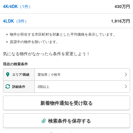
4K/4DK
（
1
件）
430万円
4LDK
（
3
件）
1,916万円
物件が所在する市区町村を対象とした平均価格を表示しています。
賃貸中の物件を除いています。
気になる物件がなかったら
条件を変更しよう！
現在の検索条件
愛知県｜小牧市
エリア/路線
2階以上
詳細条件
こ
新着物件通知を受け取る
の
検
索
検索条件を保存する
条
件