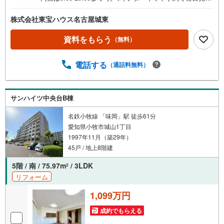
が可能です●（1）［室内・現地を見学する］をクリック
（2）本日～4日以内をご希望の方は「ご要望・ご質問欄」
株式会社東宝ハウス名古屋城東
に希望日時をご記入ください！《東宝ハウス名古屋城東の
こだわり》スタッフ一同、すべてのお客様に対して、自分
資料をもらう
（無料）
の家族や仲の良い友人に対するときと同じ気持ちで接客さ
せていただいています。お客様ひとりひとりが理想の住宅
電話する
（通話料無料）
と出会い、住宅ローンやその他のサービスの内容にもご満
足いただき、ご納得されるまで、お付き合いをさせていた
だきます。私たちが携わる不動産ビジネスでは安全で安心
な取引を実現することはプロとしての使命です。営業スタ
サンハイツ中央台B棟
ッフを管理職が常にサポートする体制で、ダブルチェック
名鉄小牧線 「味岡」駅 徒歩61分
はもちろん何度も報告と確認を繰り返し、取引の安全性を
愛知県小牧市城山1丁目
追求しています。ご覧いただきありがとうございます！
1997年11月（築29年）
45戸 / 地上8階建
5階 / 南 / 75.97m
/ 3LDK
2
リフォーム
1,099万円
成約でもらえる