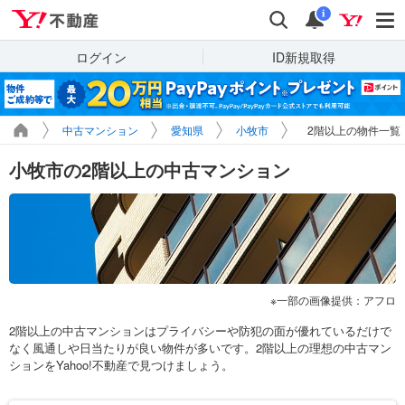
Yahoo!不動産
検索
通知
i
ログイン
ID新規取得
中古マンション
愛知県
小牧市
2階以上の物件一覧
小牧市の2階以上の中古マンション
一部の画像提供：アフロ
2階以上の中古マンションはプライバシーや防犯の面が優れているだけで
なく風通しや日当たりが良い物件が多いです。2階以上の理想の中古マン
ションをYahoo!不動産で見つけましょう。