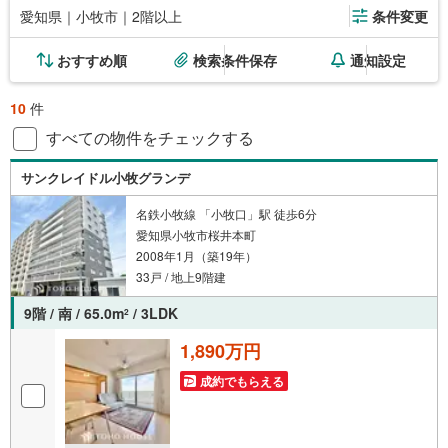
愛知県｜小牧市｜2階以上
条件変更
おすすめ順
検索条件保存
通知設定
10
件
すべての物件をチェックする
サンクレイドル小牧グランデ
名鉄小牧線 「小牧口」駅 徒歩6分
愛知県小牧市桜井本町
2008年1月（築19年）
33戸 / 地上9階建
9階 / 南 / 65.0m
/ 3LDK
2
1,890万円
成約でもらえる