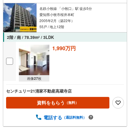
スタッフ一同、すべてのお客様に対して、自分の家族や仲の良い友人に対
するときと同じ気持ちで接客させていただいています。お客様ひとりひと
名鉄小牧線 「小牧口」駅 徒歩5分
りが理想の住宅と出会い、住宅ローンやその他のサービスの内容にもご満
愛知県小牧市桜井本町
足いただき、ご納得されるまで、お付き合いをさせていただきます。私た
2005年2月（築22年）
ちが携わる不動産ビジネスでは安全で安心な取引を実現することはプロと
しての使命です。営業スタッフを管理職が常にサポートする体制で、ダブ
55戸 / 地上12階
ルチェックはもちろん何度も報告と確認を繰り返し、取引の安全性を追求
しています。ご覧いただきありがとうございます！
2階 / 南 / 78.39m
/ 3LDK
2
1,990万円
画像
27
枚
センチュリー21清家不動産高蔵寺店
資料をもらう
（無料）
電話する
（通話料無料）