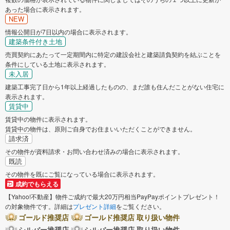
あった場合に表示されます。
NEW
情報公開日が7日以内の場合に表示されます。
建築条件付き土地
売買契約にあたって一定期間内に特定の建設会社と建築請負契約を結ぶことを
条件にしている土地に表示されます。
未入居
建築工事完了日から1年以上経過したものの、まだ誰も住んだことがない住宅に
表示されます。
賃貸中
賃貸中の物件に表示されます。
賃貸中の物件は、原則ご自身でお住まいいただくことができません。
請求済
その物件が資料請求・お問い合わせ済みの場合に表示されます。
既読
その物件を既にご覧になっている場合に表示されます。
成約でもらえる
【Yahoo!不動産】物件ご成約で最大20万円相当PayPayポイントプレゼント！
の対象物件です。詳細は
プレゼント詳細
をご覧ください。
ゴールド推奨店
ゴールド推奨店 取り扱い物件
シルバー推奨店
シルバー推奨店 取り扱い物件