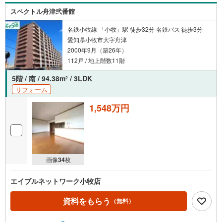
スペクトル舟津弐番館
名鉄小牧線 「小牧」駅 徒歩32分 名鉄バス 徒歩3分
愛知県小牧市大字舟津
2000年9月（築26年）
112戸 / 地上階数11階
5階 / 南 / 94.38m
/ 3LDK
2
リフォーム
1,548万円
画像
34
枚
エイブルネットワーク小牧店
資料をもらう
（無料）