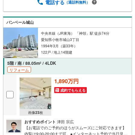
電話する
（通話料無料）
と出会い、住宅ローンやその他のサービスの内容にもご満
足いただき、ご納得されるまで、お付き合いをさせていた
だきます。私たちが携わる不動産ビジネスでは安全で安心
な取引を実現することはプロとしての使命です。営業スタ
バンベール城山
ッフを管理職が常にサポートする体制で、ダブルチェック
中央本線（JR東海） 「神領」駅 徒歩74分
はもちろん何度も報告と確認を繰り返し、取引の安全性を
愛知県小牧市城山3丁目
追求しています。ご覧いただきありがとうございます！
1994年3月（築33年）
122戸 / 地上14階建
5階 / 南 / 88.05m
/ 4LDK
2
リフォーム
1,890万円
成約でもらえる
画像
23
枚
おすすめポイント
津田 宗広
【お電話でのご予約のほうがスムーズにご対応できます】
内覧は9:00-20:00まで可。●インターネット予約で当日見学