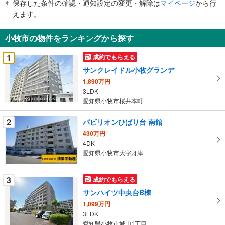
保存した条件の確認・通知設定の変更・解除は
マイページ
から行
で
えます。
通
知
小牧市の物件をランキングから探す
を
受
1
成約でもらえる
け
サンクレイドル小牧グランデ
取
1,890万円
る
3LDK
・
愛知県小牧市桜井本町
条
件
2
パビリオンひばり台 南館
を
430万円
マ
4DK
イ
愛知県小牧市大字舟津
ペ
ー
3
成約でもらえる
ジ
サンハイツ中央台B棟
に
1,099万円
保
3LDK
存
愛知県小牧市城山1丁目