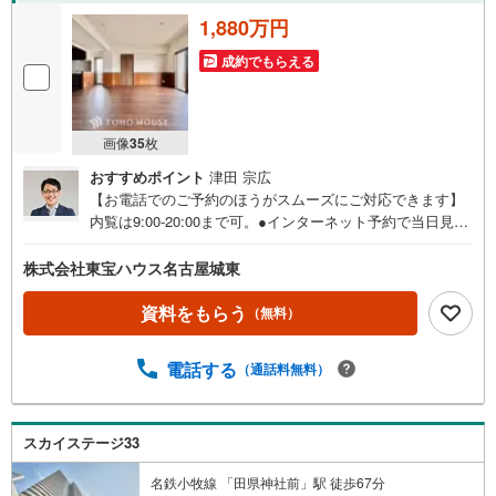
1,880万円
成約でもらえる
画像
35
枚
おすすめポイント
津田 宗広
【お電話でのご予約のほうがスムーズにご対応できます】
内覧は9:00-20:00まで可。●インターネット予約で当日見学
が可能です●（1）［室内・現地を見学する］をクリック
（2）本日～4日以内をご希望の方は「ご要望・ご質問欄」
株式会社東宝ハウス名古屋城東
に希望日時をご記入ください！《東宝ハウス名古屋城東の
こだわり》スタッフ一同、すべてのお客様に対して、自分
資料をもらう
（無料）
の家族や仲の良い友人に対するときと同じ気持ちで接客さ
せていただいています。お客様ひとりひとりが理想の住宅
電話する
（通話料無料）
と出会い、住宅ローンやその他のサービスの内容にもご満
足いただき、ご納得されるまで、お付き合いをさせていた
だきます。私たちが携わる不動産ビジネスでは安全で安心
な取引を実現することはプロとしての使命です。営業スタ
スカイステージ33
ッフを管理職が常にサポートする体制で、ダブルチェック
名鉄小牧線 「田県神社前」駅 徒歩67分
はもちろん何度も報告と確認を繰り返し、取引の安全性を