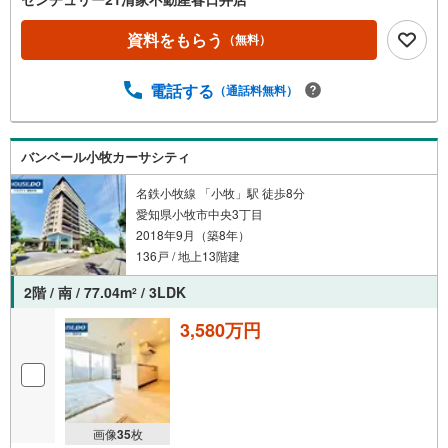
資料をもらう
（無料）
電話する
（通話料無料）
バンベール小牧カーサシティ
名鉄小牧線 「小牧」駅 徒歩8分
愛知県小牧市中央3丁目
2018年9月（築8年）
136戸 / 地上13階建
2階 / 南 / 77.04m
/ 3LDK
2
3,580万円
画像
35
枚