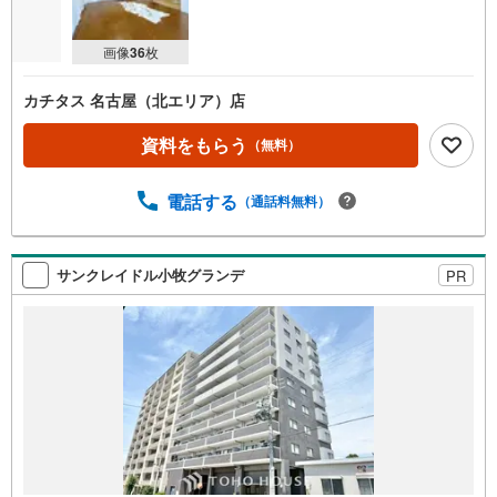
画像
36
枚
カチタス 名古屋（北エリア）店
資料をもらう
（無料）
電話する
（通話料無料）
サンクレイドル小牧グランデ
PR