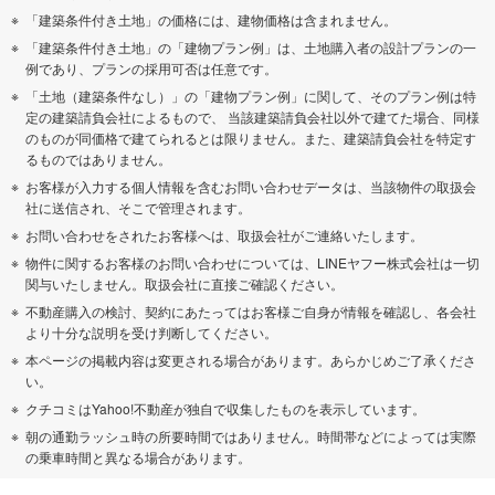
「建築条件付き土地」の価格には、建物価格は含まれません。
「建築条件付き土地」の「建物プラン例」は、土地購入者の設計プランの一
例であり、プランの採用可否は任意です。
「土地（建築条件なし）」の「建物プラン例」に関して、そのプラン例は特
定の建築請負会社によるもので、 当該建築請負会社以外で建てた場合、同様
のものが同価格で建てられるとは限りません。また、建築請負会社を特定す
るものではありません。
お客様が入力する個人情報を含むお問い合わせデータは、当該物件の取扱会
社に送信され、そこで管理されます。
お問い合わせをされたお客様へは、取扱会社がご連絡いたします。
物件に関するお客様のお問い合わせについては、LINEヤフー株式会社は一切
関与いたしません。取扱会社に直接ご確認ください。
不動産購入の検討、契約にあたってはお客様ご自身が情報を確認し、各会社
より十分な説明を受け判断してください。
本ページの掲載内容は変更される場合があります。あらかじめご了承くださ
い。
クチコミはYahoo!不動産が独自で収集したものを表示しています。
朝の通勤ラッシュ時の所要時間ではありません。時間帯などによっては実際
の乗車時間と異なる場合があります。