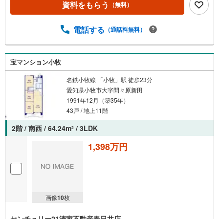
資料をもらう
（無料）
電話する
（通話料無料）
宝マンション小牧
名鉄小牧線 「小牧」駅 徒歩23分
愛知県小牧市大字間々原新田
1991年12月（築35年）
43戸 / 地上11階
2階 / 南西 / 64.24m
/ 3LDK
2
1,398万円
画像
10
枚
センチュリー21清家不動産春日井店