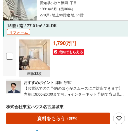
愛知県小牧市篠岡1丁目
追求しています。ご覧いただきありがとうございます！
1991年6月（築36年）
270戸 / 地上33階建 地下1階
15階 / 南 / 77.01m
/ 3LDK
2
リフォーム
1,790万円
成約でもらえる
画像
32
枚
おすすめポイント
津田 宗広
【お電話でのご予約のほうがスムーズにご対応できます】
内覧は9:00-20:00まで可。●インターネット予約で当日見学
が可能です●（1）［室内・現地を見学する］をクリック
（2）本日～4日以内をご希望の方は「ご要望・ご質問欄」
株式会社東宝ハウス名古屋城東
に希望日時をご記入ください！《東宝ハウス名古屋城東の
こだわり》スタッフ一同、すべてのお客様に対して、自分
資料をもらう
（無料）
の家族や仲の良い友人に対するときと同じ気持ちで接客さ
せていただいています。お客様ひとりひとりが理想の住宅