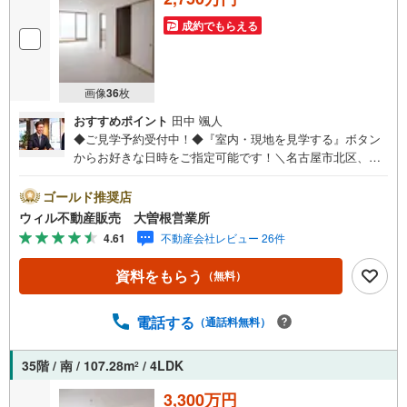
○お子様が遊べるキッズスペースあり○定休日ございません
成約でもらえる
画像
36
枚
おすすめポイント
田中 颯人
◆ご見学予約受付中！◆『室内・現地を見学する』ボタン
からお好きな日時をご指定可能です！＼名古屋市北区、守
山区ご売却依頼数1位（2023年レインズ調べ）/名古屋市北
区、守山区の直接のご売却依頼を数多くいただいている不
ゴールド推奨店
動産仲介会社です。ネット上で分かる立地環境はもちろ
ウィル不動産販売 大曽根営業所
ん、過去にお任せいただいたお客様に現地の生の声をもと
4.61
不動産会社レビュー 26件
に住戸環境を提案致します。＼平日のお住まい探しの方へ/
弊社では平日にご内覧・契約など平日にお住まい探しをさ
資料をもらう
（無料）
れるお客様にサービスをご用意しています。＼お仕事で忙
しい方へ/午前10時から午後7時まで”毎日”営業しています。
事前にご予約頂きましたら営業時間外でのご内覧もご対応
電話する
（通話料無料）
いたします。＼本物件の他にも気になる物件がある方へ/不
動産業者間で不動産情報が共有されているので、名古屋市
35階 / 南 / 107.28m
/ 4LDK
2
全域や、その他隣接エリアでもご内覧が可能です！ 【大曽
根営業所】○地下鉄名城線、JR中央線「大曽根」駅徒歩1分
3,300万円