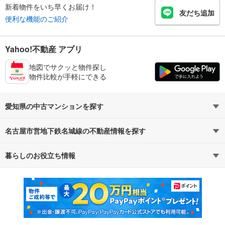
新着物件をいち早くお届け！
友だち追加
便利な機能のご紹介
Yahoo!不動産 アプリ
地図でサクッと物件探し
物件比較が手軽にできる
愛知県の中古マンションを探す
名古屋市営地下鉄名城線の不動産情報を探す
路線・駅から探す
地域から探す
暮らしのお役立ち情報
不動産・住宅
賃貸住宅
通勤・通学時間から探す
地図から探す
マンションカタログ
教えて！住まいの先生
新築マンション
中古マンション
新築一戸建て
中古一戸建て