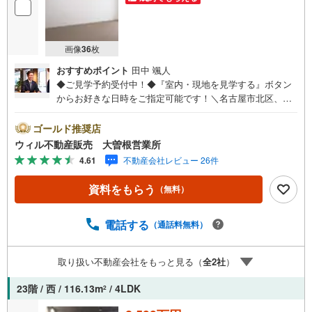
画像
36
枚
おすすめポイント
田中 颯人
◆ご見学予約受付中！◆『室内・現地を見学する』ボタン
からお好きな日時をご指定可能です！＼名古屋市北区、守
山区ご売却依頼数1位（2023年レインズ調べ）/名古屋市北
区、守山区の直接のご売却依頼を数多くいただいている不
ゴールド推奨店
動産仲介会社です。ネット上で分かる立地環境はもちろ
ウィル不動産販売 大曽根営業所
ん、過去にお任せいただいたお客様に現地の生の声をもと
4.61
不動産会社レビュー 26件
に住戸環境を提案致します。＼平日のお住まい探しの方へ/
弊社では平日にご内覧・契約など平日にお住まい探しをさ
資料をもらう
（無料）
れるお客様にサービスをご用意しています。＼お仕事で忙
しい方へ/午前10時から午後7時まで”毎日”営業しています。
事前にご予約頂きましたら営業時間外でのご内覧もご対応
電話する
（通話料無料）
いたします。＼本物件の他にも気になる物件がある方へ/不
動産業者間で不動産情報が共有されているので、名古屋市
取り扱い不動産会社をもっと見る（
全
2
社
）
全域や、その他隣接エリアでもご内覧が可能です！ 【大曽
根営業所】○地下鉄名城線、JR中央線「大曽根」駅徒歩1分
23階 / 西 / 116.13m
/ 4LDK
2
○お子様が遊べるキッズスペースあり○定休日ございません