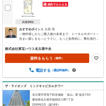
成約でもらえる
画像
20
枚
おすすめポイント
久田 亮
～物件探しからご購入後の未来まで、トータルサポート～
住まい探しをもっとラクに、もっと効率的に。弊社発行の
お客様専用「マイページ」なら、物件比較や内見予約、周
辺環境のチェックまでスマホで完結。よく行く場所へのル
株式会社東宝ハウス名古屋中央
ートや所要時間がわかる「Door to Door機能」で、通勤・通
学時間もスムーズに検索できます。そして、ご購入はゴー
資料をもらう
（無料）
ルではなく、新しい暮らしのスタートです。東宝ハウス名
古屋中央では、物件のご紹介にとどまらず、独自の会員サ
電話する
（通話料無料）
ービス「TOHO HOUSE CLUB」や「未来カレンダー」を活
用したライフプランニングを通じて、ご入居後もお客様の
安心と豊かな暮らしに寄り添い続けます。
ザ・ライオンズ ミッドキャピタルタワー
名古屋市営地下鉄名城線 「金山」駅 徒歩15分
愛知県名古屋市熱田区六野1丁目
2009年2月（築18年）