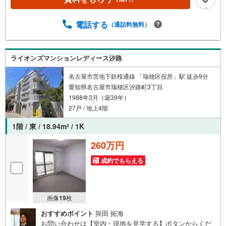
済み■専有部分・25階角部屋につき、採光・通風・眺望良
好・北西向きのため、名古屋駅側の都心部を見渡せま
す。・3LDK,81.09平米で使いやすい間取りです。・室内リ
電話する
（通話料無料）
フォーム履歴あり
ライオンズマンションレディース汐路
名古屋市営地下鉄桜通線 「瑞穂区役所」駅 徒歩9分
愛知県名古屋市瑞穂区汐路町3丁目
1988年3月（築39年）
27戸 / 地上4階
1階 / 東 / 18.94m
/ 1K
2
260万円
成約でもらえる
画像
19
枚
おすすめポイント
與田 拓海
お問い合わせは【室内・現地を見学する】ボタンからくだ