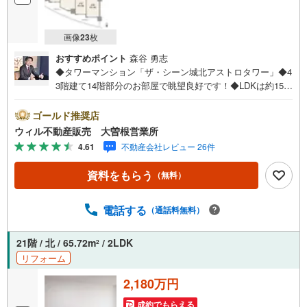
画像
23
枚
おすすめポイント
森谷 勇志
◆タワーマンション「ザ・シーン城北アストロタワー」◆4
3階建て14階部分のお部屋で眺望良好です！◆LDKは約15.4
帖とゆったり！ご家族揃ってのんびり過ごせる空間です！
◆4部屋に面した広々としたバルコニーは開放感ございま
ゴールド推奨店
す！◆キッチンはお料理に集中しやすく、使い勝手の良い
ウィル不動産販売 大曽根営業所
独立タイプ！◆嬉しい全居室収納付きのレイアウト◆和室
4.61
不動産会社レビュー 26件
はお子様のお昼寝やキッズスペースにも利用可◆トランク
ルームがあり、お部屋のスペースを有効活用できます◆24
資料をもらう
（無料）
時間セキュリティが導入され、防犯性が高められていま
す！◆ゲストルーム・スカイラウンジ・フィットネス等、
共有施設充実！ウィルは東証上場、創業30周年を迎える地
電話する
（通話料無料）
域密着型の会社です。大曽根駅徒歩1分の店舗にはキッズス
ペースやおむつ替えスペースを完備。オンライン内覧、事
21階 / 北 / 65.72m
/ 2LDK
2
前のLINE相談もOK！～住宅ローン～諸費用込融資や築年
リフォーム
数の古い物件のローンも得意としており、最適な銀行をご
提案します。～リフォーム～理想の間取り、テイストを作
2,180万円
り上げられます！リフォームプランナーの同行も可能で
す。
成約でもらえる