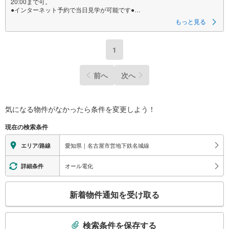
20:00まで可。
●インターネット予約で当日見学が可能です●
（1）［室内・現地を見学する］をクリック
もっと見る
（2）本日～4日以内をご希望の方は
「ご要望・ご質問欄」に希望日時をご記入ください！
1
《東宝ハウス名古屋城東のこだわり》
スタッフ一同、すべてのお客様に対して、自分の家族や仲の良い友人に対
するときと同じ気持ちで接客させていただいています。お客様ひとりひと
前へ
次へ
りが理想の住宅と出会い、住宅ローンやその他のサービスの内容にもご満
足いただき、ご納得されるまで、お付き合いをさせていただきます。私た
ちが携わる不動産ビジネスでは安全で安心な取引を実現することはプロと
しての使命です。営業スタッフを管理職が常にサポートする体制で、ダブ
ルチェックはもちろん何度も報告と確認を繰り返し、取引の安全性を追求
気になる物件がなかったら
条件を変更しよう！
しています。ご覧いただきありがとうございます！
現在の検索条件
愛知県｜名古屋市営地下鉄名城線
エリア/路線
オール電化
詳細条件
こ
新着物件通知を受け取る
の
検
索
検索条件を保存する