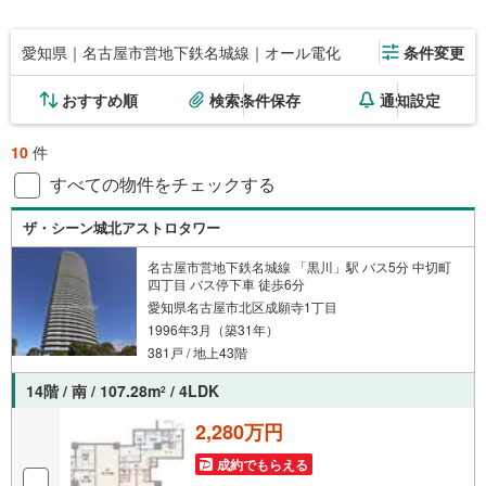
愛知県｜名古屋市営地下鉄名城線｜オール電化
条件変更
おすすめ順
検索条件保存
通知設定
10
件
すべての物件をチェックする
ザ・シーン城北アストロタワー
名古屋市営地下鉄名城線 「黒川」駅 バス5分 中切町
四丁目 バス停下車 徒歩6分
愛知県名古屋市北区成願寺1丁目
1996年3月（築31年）
381戸 / 地上43階
14階 / 南 / 107.28m
/ 4LDK
2
2,280万円
成約でもらえる