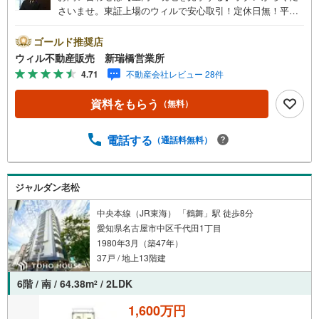
さいませ。東証上場のウィルで安心取引！定休日無！平日
特典あり！住宅ローンもお任せ下さい！＼おすすめポイン
ト/■女性専用マンションで安心！■エントランスはオートロ
ゴールド推奨店
ックで安心！■共用の洗濯スペースあり。■玄関にはシュー
ウィル不動産販売 新瑞橋営業所
ズボックス、さらにお部屋には女性に嬉しいクローゼット
4.71
不動産会社レビュー 28件
もございます。＼周辺施設の利便性良好です！/○地下鉄
「瑞穂区役所」まで徒歩7分！○ヤマナカ瑞穂店まで徒歩4
資料をもらう
（無料）
分！○汐路小学校まで徒歩4分！○汐路中学校まで徒歩4分！
○近隣に大きな公園や区役所、大学病院もございます!!
電話する
（通話料無料）
ジャルダン老松
中央本線（JR東海） 「鶴舞」駅 徒歩8分
愛知県名古屋市中区千代田1丁目
1980年3月（築47年）
37戸 / 地上13階建
6階 / 南 / 64.38m
/ 2LDK
2
1,600万円