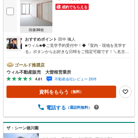
○お子様が遊べるキッズスペースあり○定休日ございません
成約でもらえる
画像
36
枚
おすすめポイント
田中 颯人
■ウィル■◆ご見学予約受付中！◆『室内・現地を見学す
る』ボタンからお好きな日時をご指定可能です！＼名古屋
市北区、守山区ご売却依頼数1位（2023年レインズ調べ）/
名古屋市北区、守山区の直接のご売却依頼を数多くいただ
ゴールド推奨店
いている不動産仲介会社です。ネット上で分かる立地環境
ウィル不動産販売 大曽根営業所
はもちろん、過去にお任せいただいたお客様に現地の生の
4.61
不動産会社レビュー 26件
声をもとに住戸環境を提案致します。＼平日のお住まい探
しの方へ/弊社では平日にご内覧・契約など平日にお住まい
資料をもらう
（無料）
探しをされるお客様にサービスをご用意しています。＼お
仕事で忙しい方へ/午前10時から午後7時まで”毎日”営業して
います。事前にご予約頂きましたら営業時間外でのご内覧
電話する
（通話料無料）
もご対応いたします。＼本物件の他にも気になる物件があ
る方へ/不動産業者間で不動産情報が共有されているので、
名古屋市全域や、その他隣接エリアでもご内覧が可能で
ザ・シーン徳川園
す！ 【大曽根営業所】○地下鉄名城線、JR中央線「大曽
根」駅徒歩1分○お子様が遊べるキッズスペースあり○定休