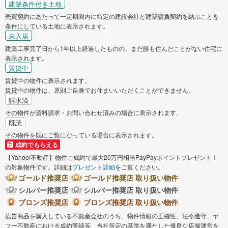
建築条件付き土地
売買契約にあたって一定期間内に特定の建設会社と建築請負契約を結ぶことを
条件にしている土地に表示されます。
未入居
建築工事完了日から1年以上経過したものの、まだ誰も住んだことがない住宅に
表示されます。
賃貸中
賃貸中の物件に表示されます。
賃貸中の物件は、原則ご自身でお住まいいただくことができません。
請求済
その物件が資料請求・お問い合わせ済みの場合に表示されます。
既読
その物件を既にご覧になっている場合に表示されます。
成約でもらえる
【Yahoo!不動産】物件ご成約で最大20万円相当PayPayポイントプレゼント！
の対象物件です。詳細は
プレゼント詳細
をご覧ください。
ゴールド推奨店
ゴールド推奨店 取り扱い物件
シルバー推奨店
シルバー推奨店 取り扱い物件
ブロンズ推奨店
ブロンズ推奨店 取り扱い物件
広告商品を購入している不動産会社のうち、物件情報の正確性、法令遵守、ヤ
フー不動産における成約実績等、当社所定の基準を満たした優良な店舗運営を