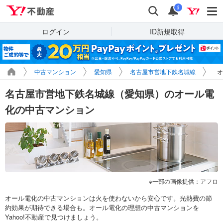
Yahoo!不動産
検索
通知
i
ログイン
ID新規取得
中古マンション
愛知県
名古屋市営地下鉄名城線
オ
名古屋市営地下鉄名城線（愛知県）のオール電
化の中古マンション
一部の画像提供：アフロ
オール電化の中古マンションは火を使わないから安心です。光熱費の節
約効果が期待できる場合も。オール電化の理想の中古マンションを
Yahoo!不動産で見つけましょう。