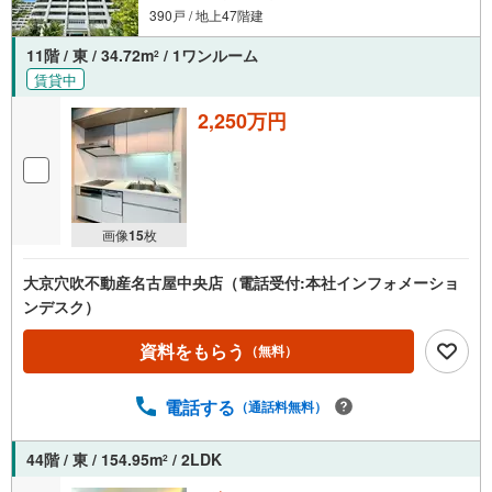
390戸 / 地上47階建
11階 / 東 / 34.72m
/ 1ワンルーム
2
賃貸中
2,250万円
画像
15
枚
大京穴吹不動産名古屋中央店（電話受付:本社インフォメーショ
ンデスク）
資料をもらう
（無料）
電話する
（通話料無料）
44階 / 東 / 154.95m
/ 2LDK
2