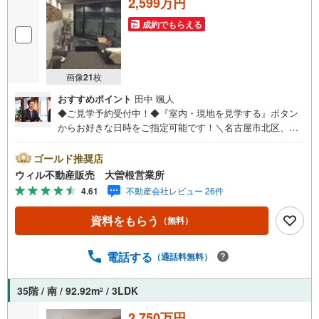
2,599万円
成約でもらえる
画像
21
枚
おすすめポイント
田中 颯人
◆ご見学予約受付中！◆『室内・現地を見学する』ボタン
からお好きな日時をご指定可能です！＼名古屋市北区、守
山区ご売却依頼数1位（2023年レインズ調べ）/名古屋市北
区、守山区の直接のご売却依頼を数多くいただいている不
ゴールド推奨店
動産仲介会社です。ネット上で分かる立地環境はもちろ
ウィル不動産販売 大曽根営業所
ん、過去にお任せいただいたお客様に現地の生の声をもと
4.61
不動産会社レビュー 26件
に住戸環境を提案致します。＼平日のお住まい探しの方へ/
弊社では平日にご内覧・契約など平日にお住まい探しをさ
資料をもらう
（無料）
れるお客様にサービスをご用意しています。＼お仕事で忙
しい方へ/午前10時から午後7時まで”毎日”営業しています。
事前にご予約頂きましたら営業時間外でのご内覧もご対応
電話する
（通話料無料）
いたします。＼本物件の他にも気になる物件がある方へ/不
動産業者間で不動産情報が共有されているので、名古屋市
35階 / 南 / 92.92m
/ 3LDK
2
全域や、その他隣接エリアでもご内覧が可能です！ 【大曽
根営業所】○地下鉄名城線、JR中央線「大曽根」駅徒歩1分
2,750万円