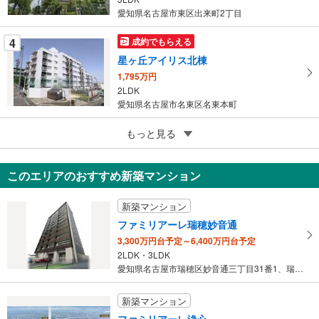
愛知県名古屋市東区出来町2丁目
存
す
4
成約でもらえる
る
星ヶ丘アイリス北棟
1,795万円
2LDK
愛知県名古屋市名東区名東本町
4
もっと見る
成約でもらえる
三旺マンション第2植田B棟
2,580万円
このエリアのおすすめ新築マンション
3LDK
愛知県名古屋市天白区井口1丁目
新築マンション
ファミリアーレ瑞穂妙音通
3,300万円台予定～6,400万円台予定
2LDK・3LDK
愛知県名古屋市瑞穂区妙音通三丁目31番1、瑞穂区土市町一丁目16…
新築マンション