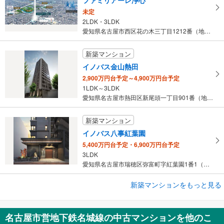
ファミリアーレ浄心
未定
2LDK・3LDK
愛知県名古屋市西区花の木三丁目1212番（地番）
新築マンション
イノバス金山熱田
2,900万円台予定～4,900万円台予定
1LDK～3LDK
愛知県名古屋市熱田区新尾頭一丁目901番（地番）
新築マンション
イノバス八事紅葉園
5,400万円台予定・6,900万円台予定
3LDK
愛知県名古屋市瑞穂区弥富町字紅葉園1番1（地番）
新築マンションをもっと見る
新築マンション
パークタワー栄
未定
名古屋市営地下鉄名城線の中古マンションを他のこ
1LDK～3LDK