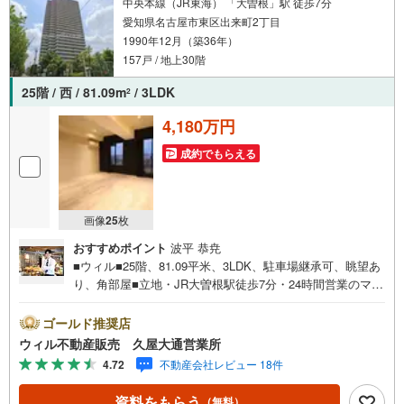
中央本線（JR東海） 「大曽根」駅 徒歩7分
日ございません
愛知県名古屋市東区出来町2丁目
1990年12月（築36年）
157戸 / 地上30階
25階 / 西 / 81.09m
/ 3LDK
2
4,180万円
成約でもらえる
画像
25
枚
おすすめポイント
波平 恭尭
■ウィル■25階、81.09平米、3LDK、駐車場継承可、眺望あ
り、角部屋■立地・JR大曽根駅徒歩7分・24時間営業のマッ
クスバリューが目の前・徳川園まで徒歩5分・小学校徒歩5
分、中学校徒歩9分■マンション・30階建てのタワーマンシ
ゴールド推奨店
ョン・各階ゴミ出しスペースあり・ダブルオートロックで
ウィル不動産販売 久屋大通営業所
セキュリティ充実・全戸分の自走式駐車場完備・敷地内に
4.72
不動産会社レビュー 18件
公園や広場もあります・キッズルームやゲストルームあ
り・コンシェルジュサービスあり・直近で大規模修繕実施
資料をもらう
（無料）