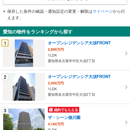
条
件
保存した条件の確認・通知設定の変更・解除は
マイページ
から行
で
えます。
通
知
愛知の物件をランキングから探す
を
受
1
オープンレジデンシア大須FRONT
け
2,999万円
取
1LDK
る
愛知県名古屋市中区大須2丁目
・
条
2
オープンレジデンシア大須FRONT
件
3,300万円
を
1LDK
マ
愛知県名古屋市中区大須2丁目
イ
ペ
3
成約でもらえる
ー
ジ
ザ・シーン徳川園
に
4,180万円
保
3LDK