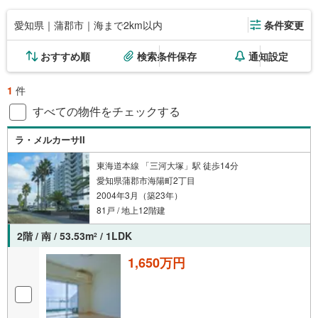
愛知県｜蒲郡市｜海まで2km以内
条件変更
おすすめ順
検索条件保存
通知設定
1
件
すべての物件をチェックする
ラ・メルカーサII
東海道本線 「三河大塚」駅 徒歩14分
愛知県蒲郡市海陽町2丁目
2004年3月（築23年）
81戸 / 地上12階建
2階 / 南 / 53.53m
/ 1LDK
2
1,650万円