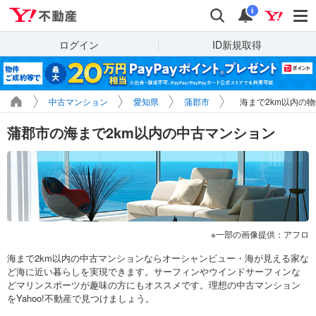
Yahoo!不動産
検索
通知
i
ログイン
ID新規取得
中古マンション
愛知県
蒲郡市
海まで2km以内の
蒲郡市の海まで2km以内の中古マンション
一部の画像提供：アフロ
海まで2km以内の中古マンションならオーシャンビュー・海が見える家な
ど海に近い暮らしを実現できます。サーフィンやウインドサーフィンな
どマリンスポーツが趣味の方にもオススメです。理想の中古マンション
をYahoo!不動産で見つけましょう。