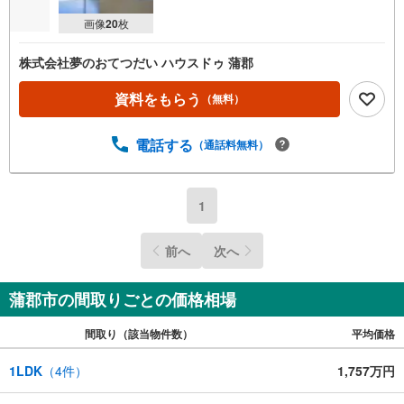
画像
20
枚
株式会社夢のおてつだい ハウスドゥ 蒲郡
資料をもらう
（無料）
電話する
（通話料無料）
1
前へ
次へ
蒲郡市の間取りごとの価格相場
間取り（該当物件数）
平均価格
1LDK
（
4
件）
1,757万円