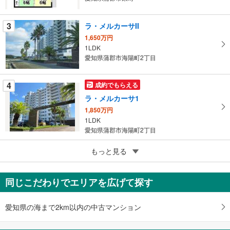
イ
ペ
3
ラ・メルカーサII
ー
ジ
1,650万円
1LDK
に
愛知県蒲郡市海陽町2丁目
保
存
す
4
成約でもらえる
る
ラ・メルカーサ1
1,850万円
1LDK
愛知県蒲郡市海陽町2丁目
4
キングスコート三谷
もっと見る
620万円
4LDK
同じこだわりでエリアを広げて探す
愛知県蒲郡市三谷北通5丁目
愛知県の海まで2km以内の中古マンション