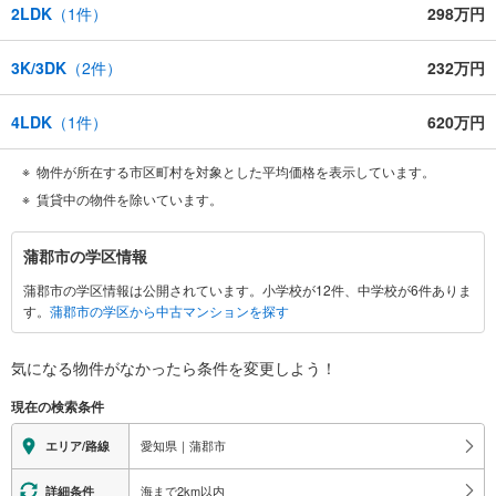
2LDK
（
1
件）
298万円
3K/3DK
（
2
件）
232万円
4LDK
（
1
件）
620万円
物件が所在する市区町村を対象とした平均価格を表示しています。
賃貸中の物件を除いています。
蒲
蒲郡市の学区情報
郡
蒲郡市の学区情報は公開されています。小学校が12件、中学校が6件ありま
市
す。
蒲郡市の学区から中古マンションを探す
に
関
す
気になる物件がなかったら
条件を変更しよう！
る
現在の検索条件
情
報
愛知県｜蒲郡市
エリア/路線
海まで2km以内
詳細条件