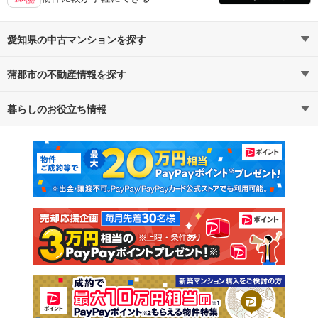
愛知県の中古マンションを探す
蒲郡市の不動産情報を探す
路線・駅から探す
地域から探す
暮らしのお役立ち情報
不動産・住宅
賃貸住宅
通勤・通学時間から探す
地図から探す
マンションカタログ
教えて！住まいの先生
新築マンション
中古マンション
新築一戸建て
中古一戸建て
注文住宅
土地
売却査定