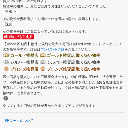
賃貸中の物件に表示されます。
賃貸中の物件は、原則ご自身でお住まいいただくことができません。
請求済
その物件が資料請求・お問い合わせ済みの場合に表示されます。
既読
その物件を既にご覧になっている場合に表示されます。
成約でもらえる
【Yahoo!不動産】物件ご成約で最大20万円相当PayPayポイントプレゼント！
の対象物件です。詳細は
プレゼント詳細
をご覧ください。
ゴールド推奨店
ゴールド推奨店 取り扱い物件
シルバー推奨店
シルバー推奨店 取り扱い物件
ブロンズ推奨店
ブロンズ推奨店 取り扱い物件
広告商品を購入している不動産会社のうち、物件情報の正確性、法令遵守、ヤ
フー不動産における成約実績等、当社所定の基準を満たした優良な店舗運営を
実践していると認めた不動産会社（もしくは当該認定を受けた不動産会社の取
扱物件）に表示されます。
タップすると用語の意味が書かれたポップアップが開きます。
PRマークについて