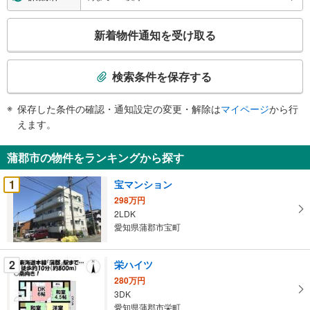
こ
新着物件通知を受け取る
の
検
索
検索条件を保存する
条
件
保存した条件の確認・通知設定の変更・解除は
マイページ
から行
で
えます。
通
知
蒲郡市の物件をランキングから探す
を
受
1
宝マンション
け
298万円
取
2LDK
る
愛知県蒲郡市宝町
・
条
2
栄ハイツ
件
280万円
を
3DK
マ
愛知県蒲郡市栄町