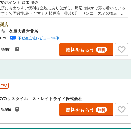
すめポイント
鈴木 優奈
大須にも出やすい便利な立地にありながら、周辺は静かで落ち着いている
ッチン
（
1
）
対面キッチン
（
13
）
です！＼周辺施設/・ヤマナカ松原店 徒歩6分・サンエース記念橋店 徒
4分・イオン金山店 徒歩17分・大須観音、大須商店街 徒歩8分・白川公
歩12分・久屋大通公園 徒歩17分■■定休日なし！夜7時まで営業！当社
奨店
休日なしで朝10時から夜7時まで営業しております。事前にご希望いただけ
販売 久屋大通営業所
たら、時間外のご対応も可能です。お気軽にご相談ください！
機あり
（
41
）
浴室に窓あり
（
1
）
不動産会社レビュー 18件
4.72
資料をもらう
-59951
無料
庭
ルコニー
（
0
）
専用庭
（
0
）
NEW
インクローゼット
KYOリスタイル ストレイトライド株式会社
資料をもらう
-54956
無料
契約、入居関連など
能
（
1
）