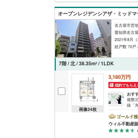
オープンレジデンシアザ・ミッドマ
名古屋市営地
愛知県名古屋
2021年8月
総戸数 70戸 
7階 / 北 / 38.35m
/ 1LDK
2
3,180万円
成約でもらえ
おす
複数
線「
画像
24
枚
「伏見
内、
ゴールド推
安心
ウィル不動産
上を
ベも