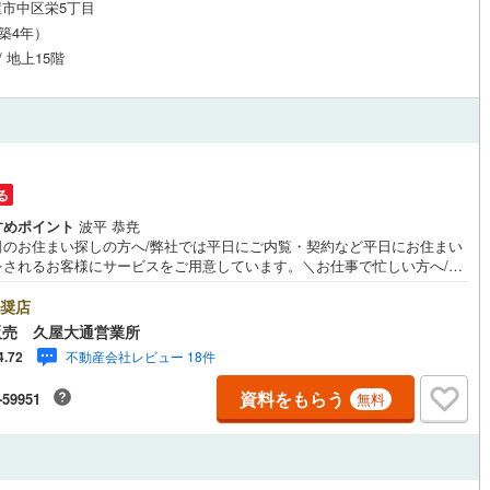
市中区栄5丁目
（築4年）
/ 地上15階
る
すめポイント
波平 恭尭
日のお住まい探しの方へ/弊社では平日にご内覧・契約など平日にお住まい
をされるお客様にサービスをご用意しています。＼お仕事で忙しい方へ/午
0時から午後7時まで”毎日”営業しています。事前にご予約頂きましたら営業
外でのご内覧もご対応いたします。＼本物件の他にも気になる物件がある
奨店
/不動産業者間で不動産情報が共有されているので、名古屋市全域や、その
販売 久屋大通営業所
接エリアでもご内覧が可能です！ 【ウィル不動産販売 久屋大通営業所】
不動産会社レビュー 18件
4.72
下鉄東山線「栄」駅7A出口から徒歩1分、名城線「久屋大通」駅7A出口か
1分◎お子様が遊べるキッズスペースあり◎営業時間 10:00～19:00（定
資料をもらう
-59951
無料
無し） 上記時間はお電話が繋がりやすくなっております。ぜひお気軽にご
下さい！現地を見学される場合は「室内・現地を見学する（無料）」ボタ
りご希望の日時をご記入いただけますとスムーズにご案内が可能です。