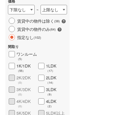
価格
下限なし
上限なし
~
賃貸中の物件は除く
(
38
)
賃貸中の物件のみ
(
64
)
指定なし
(
102
)
間取り
ワンルーム
ワイドバルコニー
（
2
）
（
5
）
1K/1DK
1LDK
（
55
）
（
17
）
2K/2DK
2LDK
（
0
）
（
14
）
3K/3DK
3LDK
（
0
）
（
9
）
4K/4DK
4LDK
（
0
）
（
2
）
5K/5DK
5LDK以上