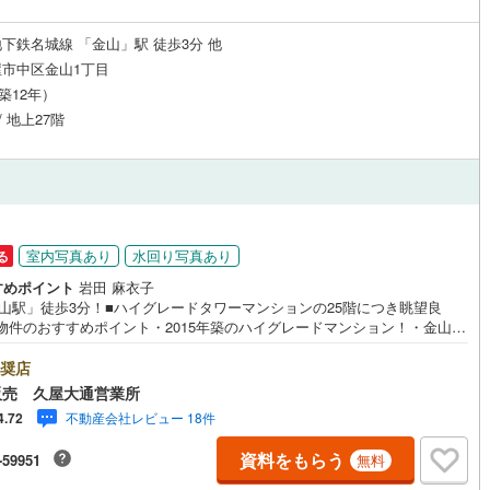
応
下鉄名城線 「金山」駅 徒歩3分 他
ン内見(相談)可
（
34
）
IT重説可
（
40
）
市中区金山1丁目
（築12年）
/ 地上27階
ン対応とは？
室内写真あり
水回り写真あり
る
すめポイント
岩田 麻衣子
金山駅」徒歩3分！■ハイグレードタワーマンションの25階につき眺望良
*物件のおすすめポイント・2015年築のハイグレードマンション！・金山駅
は4沿線利用可能！駅徒歩3分の贅沢な立地！・ペット飼育可能（制限有
・25階部分のため遮蔽物がなく、大変抜けた眺望を楽しめます！・LDKは
奨店
.1帖でゆとりあり！・バルコニーにはLDK、各居室からアクセス可能。毎
販売 久屋大通営業所
家事の効率が上がります！*周辺施設充実・正木小学校 徒歩8分・伊勢山
不動産会社レビュー 18件
4.72
校 徒歩10分・イオン金山店 徒歩3分・アスナル金山 徒歩2分・イオン
熱田 徒歩15分
資料をもらう
-59951
無料