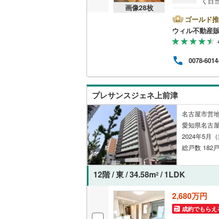
く日当
画像
28
枚
丹羽郡大
室内
共用施設
7分
ゴールド推
海部郡蟹
カつ
ウィル不動産
コンシェ
7時
前に
知多郡東
ださ
設備
0078-6014
知多郡武
床暖房
（
北設楽郡
プレサンスジェネ上前津
名古屋市営地
間取り、居室
愛知県名古屋
バリアフ
2024年5月
総戸数 182戸
LD
12階 / 東 / 34.58m
/ 1LDK
2
リビング
（
5
）
2,680万円
成約でもらえ
キッチン