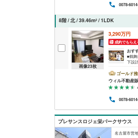
ッズス
0078-6014
間は
を見
時を
8階 / 北 / 39.46m
/ 1LDK
2
3,290万円
成約でもらえ
おす
■鶴
下設
画像
23
枚
スを
用！角
ゴールド推
し）
ウィル不動産
さい
ご希
ォー
0078-6014
工実績
工事
もご
プレサンスロジェ栄パークサウス
名古屋市営地