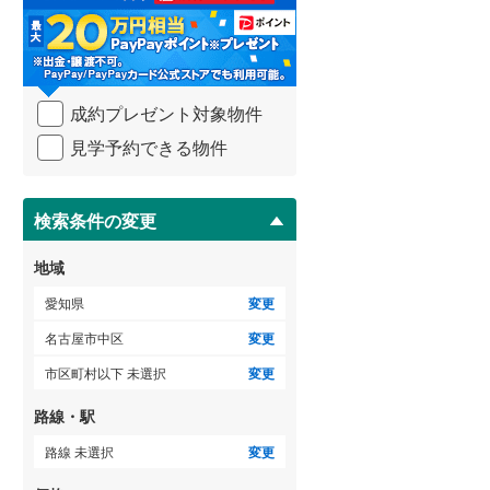
る
海部郡大治町
(
0
)
・
条
知多郡阿久比町
(
0
)
件
ゲストルーム
（
1
）
を
知多郡美浜町
(
0
)
成約プレゼント対象物件
マ
イ
北設楽郡設楽町
(
0
)
見学予約できる物件
ペ
ＴＶモニタ付インターホン
ー
ジ
（
34
）
に
検索条件の変更
保
存
地域
す
る
愛知県
変更
名古屋市中区
変更
市区町村以下 未選択
変更
路線・駅
路線 未選択
変更