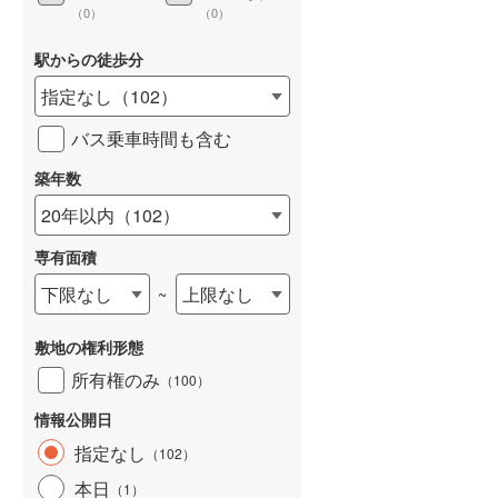
（
0
）
（
0
）
駅からの徒歩分
指定なし
（
102
）
詳しく見る
バス乗車時間も含む
築年数
20年以内
（
102
）
専有面積
下限なし
上限なし
~
敷地の権利形態
所有権のみ
（
100
）
情報公開日
指定なし
（
102
）
本日
（
1
）