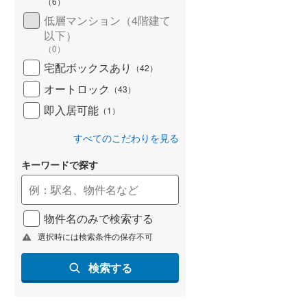
（
6
）
低層マンション（4階建て
以下）
（
0
）
宅配ボックスあり
（
42
）
オートロック
（
43
）
即入居可能
（
1
）
すべてのこだわりを見る
キーワードで探す
物件名のみで検索する
選択時には検索条件の保存不可
検索する