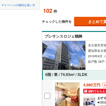
中国
鳥取
瀬戸市
(
1
名鉄常滑
マイページの便利な使い方
ペット可
102
件
豊川市
名鉄知多
(
5
四国
徳島
配置、向き、
名鉄犬山
刈谷市
(
5
まとめて
チェックした物件を
九州・沖縄
福岡
名鉄瀬戸
角住戸
（
西尾市
(
2
プレサンスロジェ鶴舞
常滑市
(
1
階下に住
名古屋市営地
稲沢市
(
1
0
0
0
0
0
0
愛知県名古屋
該当物件
該当物件
該当物件
該当物件
該当物件
該当物件
件
件
件
件
件
件
構造・規模・
大府市
(
3
2016年8月
総戸数 28戸 
尾張旭市
耐震構造
豊明市
大規模（
(
1
6階 / 東 / 74.93m
/ 3LDK
2
（
5
）
愛西市
(
0
4,980万円
成約でもらえ
立地
弥富市
(
0
おす
長久手市
最寄りの
■3