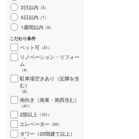
3日以内
（
3
）
5日以内
（
7
）
1週間以内
（
9
）
こだわり条件
ペット可
（
31
）
リノベーション・リフォー
ム
（
4
）
駐車場空きあり（近隣を含
む）
（
6
）
南向き（南東・南西含む）
（
41
）
2階以上
（
101
）
エレベーター
（
50
）
タワー（20階建て以上）