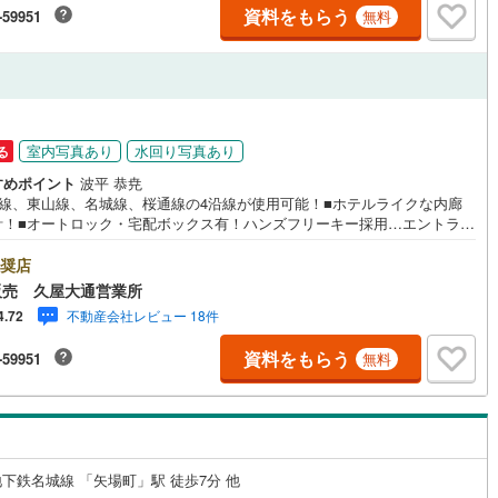
ペースを設置しています。【営業時間 10:00-19:00】（年中無休）上記時
資料をもらう
-59951
無料
お電話が繋がりやすくなっております。ぜひお気軽にご連絡下さい！現地
学される場合は「室内・現地を見学する（無料）」ボタンよりご希望の日
ご記入いただけますとスムーズにご案内が可能です。
室内写真あり
水回り写真あり
る
すめポイント
波平 恭尭
舞線、東山線、名城線、桜通線の4沿線が使用可能！■ホテルライクな内廊
計！■オートロック・宅配ボックス有！ハンズフリーキー採用…エントラン
鍵を取り出さずに通過できます！ペット飼育可能！（2匹迄）ペアガラス採
部屋のため、採光・通風良好！【営業時間 10:00～19:00】（定休日無
奨店
 上記時間はお電話が繋がりやすくなっております。ぜひお気軽にご連絡下
販売 久屋大通営業所
！現地を見学される場合は「室内・現地を見学する（無料）」ボタンより
不動産会社レビュー 18件
4.72
望の日時をご記入いただけますとスムーズにご案内が可能です。◆◆リフ
ム相談も承ります弊社にはリフォーム部門がございます。年間600件超の施
資料をもらう
-59951
無料
があるため、100万円以下の簡易工事から1000万円超のリノベーション
まで、あらゆるご要望にご対応できます。名古屋市内にリフォームモデル
ざいます！お気軽にご相談くださいませ。
下鉄名城線 「矢場町」駅 徒歩7分 他