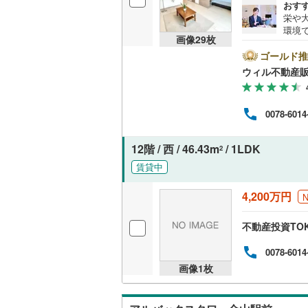
おす
栄や
独立型キ
環境
画像
29
枚
歩1
園 徒
ゴールド推
浴室
は定
ウィル不動産
まし
浴室乾燥
0078-6014
バルコニー、
ルーフバ
12階 / 西 / 46.43m
/ 1LDK
2
賃貸中
収納
4,200万円
ウォーク
（
9
）
不動産投資TO
0078-6014
販売、価格、
画像
1
枚
即入居可