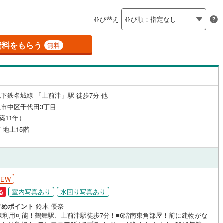
島根
岡山
広島
山口
)
半田市
(
1
)
線
(
0
)
名鉄築港線
(
0
)
（
31
）
24時間有人管理
（
0
）
並び替え
新線
)
(
0
)
津島市
名鉄津島線
(
0
)
(
0
)
香川
愛媛
高知
保存した条件を見る
建ち方、日当たり
線
(
3
)
名鉄広見線
(
0
)
)
豊田市
(
10
)
資料をもらう
無料
佐賀
長崎
熊本
大分
線
(
21
)
名鉄空港線
(
0
)
23
）
南向き（南東・南西含む）
)
蒲郡市
(
0
)
（
41
）
)
江南市
(
1
)
戸なし
（
1
）
メゾネット
（
0
）
下鉄名城線 「上前津」駅 徒歩7分 他
)
新城市
(
0
)
この条件で検索する
この条件で検索する
この条件で検索する
この条件で検索する
この条件で検索する
この条件で検索する
市区町村以下を選択
市区町村を選択す
駅を選択する
市中区千代田3丁目
施工・品質・工法関連
)
知多市
(
2
)
（築11年）
/ 地上15階
(
（
0
4
)
）
高浜市
免震構造
(
0
（
)
0
）
総戸数200以上）
)
日進市
タワー（20階建て以上）
(
4
)
（
6
）
)
清須市
(
0
)
NEW
室内写真あり
水回り写真あり
る
)
みよし市
(
1
)
すめポイント
鈴木 優奈
(
12
)
愛知郡東郷町
(
0
)
駅が始発駅
（
0
）
海まで2km以内
（
0
）
路線利用可能！鶴舞駅、上前津駅徒歩7分！■6階南東角部屋！前に建物がな