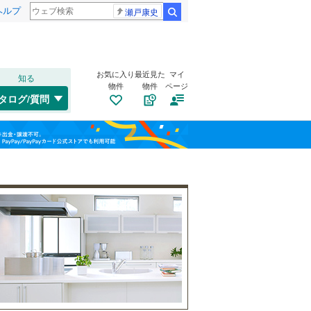
ヘルプ
瀬戸康史
検索
お気に入り
最近見た
マイ
知る
物件
物件
ページ
中央本線（JR東海）
(
51
)
タログ/質問
東海道新幹線
(
3
)
北区
大井町
(
13
(
2
)
)
福島
中区
上前津
(
102
(
2
)
)
名古屋市営地下鉄鶴舞線
(
62
)
栃木
群馬
山梨
熱田区
橘
(
6
)
(
6
)
名古屋市営地下鉄名港線
(
18
)
南区
正木
自転車置き場
(
(
1
5
)
)
（
21
）
名古屋臨海高速鉄道あおなみ線
(
3
)
名東区
門前町
バイク置き場
(
(
10
1
)
)
（
12
）
愛知高速交通リニモ
(
0
)
防犯カメラ
（
13
）
名鉄西尾線
(
0
)
和歌山
一宮市
(
4
)
名鉄豊田線
(
0
)