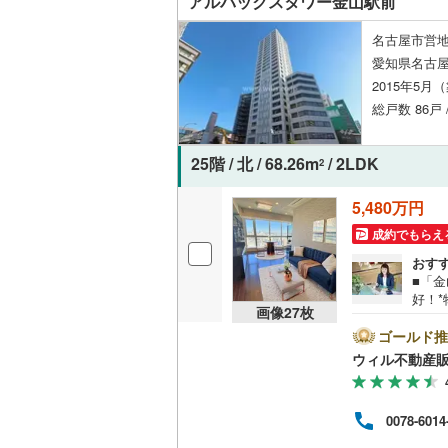
アルバックスタワー金山駅前
オンライン対
名古屋市営地
オンライ
愛知県名古屋
2015年5月
総戸数 86戸 
オンライ
25階 / 北 / 68.26m
/ 2LDK
2
5,480万円
成約でもらえ
おす
■「
好！
画像
27
枚
から
り）
ゴールド推
約18
ウィル不動産
日の
中学
モール
0078-6014