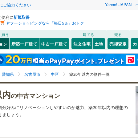
Yahoo! JAPAN
金にご協力ください
と便利に
新規取得
ヤフーショッピングなら「毎日5％」おトク
検索条件を保存しました
買う
建てる
売る
線
(
21
)
飯田線
(
0
)
リノベーション
ョン
新築一戸建て
中古一戸建て
注文住宅
土地
売却査定
カ
この検索条件の新着物件通知は、
マイページ
から設定できます。
関西本線（JR東海）
(
3
)
ション・リフォーム
築古・築30年以上
（
0
）
8
)
東区
伊勢山
(
19
(
2
)
)
岩手
宮城
秋田
山形
中村区
金山
(
7
(
)
31
)
営地下鉄東山線
(
48
)
名古屋市営地下鉄名城線
(
73
)
愛知県、名古屋市中区、築20年以内
神奈川
埼玉
千葉
茨城
愛知県
名古屋市
中区
築20年以内の物件一覧
)
瑞穂区
新栄
(
14
(
6
)
)
営地下鉄桜通線
(
30
)
名古屋市営地下鉄上飯田線
(
1
)
クスあり
6
)
)
（
42
）
港区
錦
24時間ゴミ出し可
(
2
(
)
4
)
（
11
）
長野
富山
石川
福井
以内
の中古マンション
鉄道
(
0
)
東海交通事業城北線
(
0
)
検索条件を保存する
ルーム
)
（
4
）
緑区
丸の内
エレベーター
(
7
(
)
15
)
（
50
）
閉じる
閉じる
お気に入りリストを見る
お気に入りリストを見る
閉じる
閉じる
岐阜
静岡
三重
東田本線
(
0
)
豊橋鉄道渥美線
(
0
)
自分好みにリノベーションしやすいのが魅力。築20年以内の理想の
きあり（近隣を含む）
)
オートロック
（
43
）
マイページ
つけましょう。
屋本線
(
23
)
名鉄豊川線
(
0
)
兵庫
京都
滋賀
奈良
5
)
岡崎市
(
5
)
線
(
0
)
名鉄蒲郡線
(
0
)
約