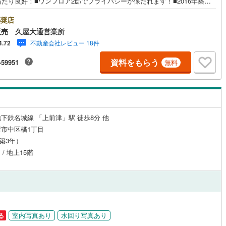
たり良好！■ワンフロア2邸でプライバシーが保たれます！■2016年築！
口町
(
0
)
丹羽郡扶桑町
(
0
)
綺麗にお使いです!!■ペット飼育可能！＼周辺環境/・鶴舞線「鶴舞」駅徒歩
、JR線「鶴舞」駅徒歩9分・鶴舞線・名城線「上前津」駅徒歩7分・ヤマナ
奨店
江町
(
1
)
海部郡飛島村
(
0
)
るまい店 徒歩2分！・サンエース記念橋店 徒歩5分！■■定休日なし！夜
販売 久屋大通営業所
ルジュサービス
（
2
）
キッズルーム
（
0
）
まで営業！当社は定休日なしで朝10時から夜7時まで営業しております。事
不動産会社レビュー 18件
4.72
ご希望いただけましたら、時間外のご対応も可能です。お気軽にご相談く
浦町
(
0
)
知多郡南知多町
(
0
)
い！
資料をもらう
-59951
無料
豊町
(
0
)
額田郡幸田町
(
0
)
23
）
オール電化
（
0
）
東栄町
(
0
)
北設楽郡豊根村
(
0
)
下鉄名城線 「上前津」駅 徒歩8分 他
全体
市中区橘1丁目
リー住宅
（
6
）
（築3年）
 / 地上15階
ダイニング15畳以上
室内写真あり
水回り写真あり
る