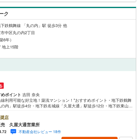
ーク
下鉄鶴舞線 「丸の内」駅 徒歩3分 他
市中区丸の内2丁目
（築6年）
/ 地上15階
る
すめポイント
吉田 奈央
沿線利用可能な好立地！築浅マンション！*おすすめポイント・地下鉄鶴舞
丸の内」駅徒歩4分・地下鉄名城線「久屋大通」駅徒歩12分・地下鉄東山線
」駅徒歩13分・2021年築・38.35平米！1LDK！・ペット飼育可能・室
大変綺麗にお使いです！＝＝＝＝＝＝＝＝＝＝＝＝＝東証上場のウィルで
奨店
取引！定休日無！平日特典あり！住宅ローンもお任せ下さい！年間800組以
販売 久屋大通営業所
担当する専門部署が、あなたの住宅ローンをお手伝い！リフォーム・リノ
不動産会社レビュー 18件
4.72
併せて相談可能！お子様連れのご家族も落ち着いてお話ができるよう、キ