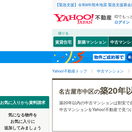
【緊急支援】令和8年熊本地震 緊急支援募
IDでもっ
ログイン
借りる
北海道
JR
北海道
東海道本
こだわり条件
リフォーム、
賃貸住宅
新築マンション
中古マンシ
武豊線
(
0
)
リノベー
名古屋市
千種区
葵
(
4
)
(
3
東北
青森
（
4
）
西区
大須
(
(
20
8
)
)
地下鉄
名古屋市
関東
東京
Yahoo!不動産トップ
中古マンション
共用設備
昭和区
栄
(
16
)
(
6
名古屋市
中川区
千代田
宅配ボッ
(
(
6
1
信越・北陸
新潟
築20年
名古屋市中区の
私鉄・その他
愛知環状
守山区
松原
トランク
(
2
(
)
5
東海
愛知
豊橋鉄道
お気に入りから資料請求
築20年以内の中古マンションは割安で
天白区
駐車場空
(
8
中古マンションをYahoo!不動産で見
名鉄名古
気になる物件を
（
6
）
近畿
大阪
お気に入りに
愛知県のそのほ
豊橋市
(
1
名鉄三河
追加してみましょう
管理・管理規
かの地域