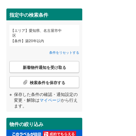
春日井市
(
3
)
名鉄河和線
(
0
)
碧南市
名鉄尾西線
(
0
)
(
0
)
指定中の検索条件
名鉄小牧線
(
0
)
安城市
(
10
)
エリア
愛知県、名古屋市中
宮崎
鹿児島
沖縄
区
近鉄名古屋線
(
3
)
2階以上
（
101
）
犬山市
(
0
)
条件
築20年以内
小牧市
(
2
)
条件をリセットする
最上階
（
6
）
東海市
(
2
)
こ
する
る
条件をリセットする
条件をリセットする
条件をリセットする
条件をリセットする
条件をリセットする
条件をリセットする
新着物件通知を受け取る
の
知立市
(
1
)
検
索
検索条件を保存する
岩倉市
制震構造
(
0
（
)
2
）
条
件
保存した条件の確認・通知設定の
田原市
低層マンション（4階建て以
(
0
)
で
変更・解除は
マイページ
から行え
下）
（
0
）
通
ます。
北名古屋市
(
0
)
知
を
あま市
(
0
)
受
物件の絞り込み
け
西春日井郡豊山町
(
0
)
小学校まで1km以内
（
11
）
取